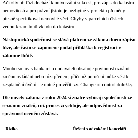
Ačkoliv při fúzi dochází k univerzální sukcesi, pro zápis do katastru
nemovitostí a pro právní jistotu je nezbytné v projektu přeměny
přesně specifikovat nemovité věci. Chyby v parcelních číslech
vedou k zamítnutí vkladu do katastru.
Nástupnická společnost se stává plátcem ze zákona dnem zápisu
fúze, ale často se zapomene podat přihláška k registraci v
zákonné lhůtě.
Mnoho smluv s bankami a dodavateli obsahuje povinnost oznámit
změnu ovládání nebo fúzi předem, přičemž porušení může vést k
zesplatnění úvěrů. Je nutné prověřit tzv. Change of control doložky.
Dle novely zákona z roku 2024 si znalce vybírají společnosti ze
seznamu znalců, což proces zrychluje, ale odpovědnost za
správnost ocenění zůstává.
Riziko
Řešení s advokátní kanceláří