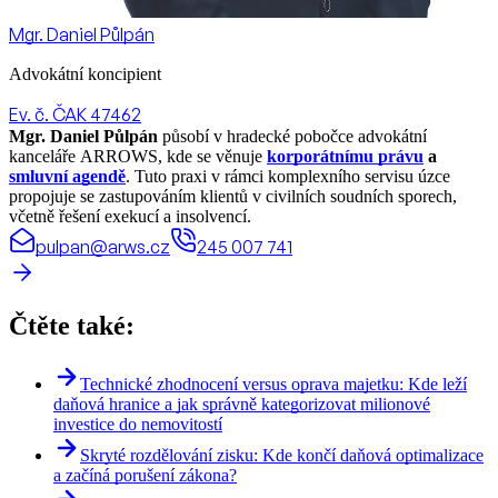
Mgr. Daniel Půlpán
Advokátní koncipient
Ev. č. ČAK 47462
Mgr. Daniel Půlpán
působí v hradecké pobočce advokátní
kanceláře ARROWS, kde se věnuje
korporátnímu právu
a
smluvní agendě
. Tuto praxi v rámci komplexního servisu úzce
propojuje se zastupováním klientů v civilních soudních sporech,
včetně řešení exekucí a insolvencí.
pulpan@arws.cz
245 007 741
Čtěte také:
Technické zhodnocení versus oprava majetku: Kde leží
daňová hranice a jak správně kategorizovat milionové
investice do nemovitostí
Skryté rozdělování zisku: Kde končí daňová optimalizace
a začíná porušení zákona?