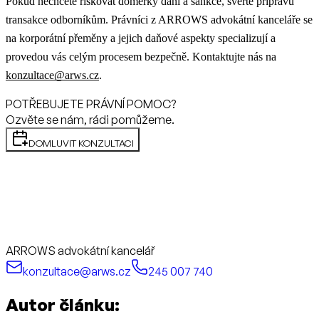
Pokud nechcete riskovat doměrky daní a sankce, svěřte přípravu
transakce odborníkům. Právníci z ARROWS advokátní kanceláře se
na korporátní přeměny a jejich daňové aspekty specializují a
provedou vás celým procesem bezpečně. Kontaktujte nás na
konzultace@arws.cz
.
POTŘEBUJETE PRÁVNÍ POMOC?
Ozvěte se nám, rádi pomůžeme.
DOMLUVIT KONZULTACI
ARROWS advokátní kancelář
konzultace@arws.cz
245 007 740
Autor článku: