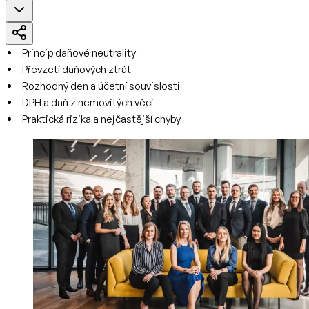
Princip daňové neutrality
Převzetí daňových ztrát
Rozhodný den a účetní souvislosti
DPH a daň z nemovitých věcí
Praktická rizika a nejčastější chyby