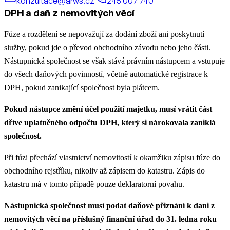
konzultace@arws.cz
245 007 740
DPH a daň z nemovitých věcí
Fúze a rozdělení se nepovažují za dodání zboží ani poskytnutí
služby, pokud jde o převod obchodního závodu nebo jeho části.
Nástupnická společnost se však stává právním nástupcem a vstupuje
do všech daňových povinností, včetně automatické registrace k
DPH, pokud zanikající společnost byla plátcem.
Pokud nástupce změní účel použití majetku, musí vrátit část
dříve uplatněného odpočtu DPH, který si nárokovala zaniklá
společnost.
Při fúzi přechází vlastnictví nemovitostí k okamžiku zápisu fúze do
obchodního rejstříku, nikoliv až zápisem do katastru. Zápis do
katastru má v tomto případě pouze deklaratorní povahu.
Nástupnická společnost musí podat daňové přiznání k dani z
nemovitých věcí na příslušný finanční úřad do 31. ledna roku