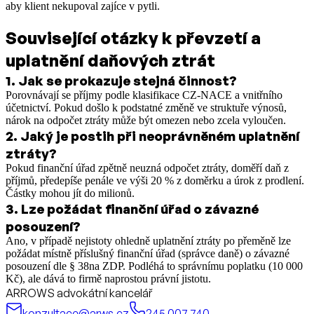
aby klient nekupoval zajíce v pytli.
Související otázky k převzetí a
uplatnění daňových ztrát
1
.
Jak se prokazuje stejná činnost?
Porovnávají se příjmy podle klasifikace CZ-NACE a vnitřního
účetnictví. Pokud došlo k podstatné změně ve struktuře výnosů,
nárok na odpočet ztráty může být omezen nebo zcela vyloučen.
2
.
Jaký je postih při neoprávněném uplatnění
ztráty?
Pokud finanční úřad zpětně neuzná odpočet ztráty, doměří daň z
příjmů, předepíše penále ve výši 20 % z doměrku a úrok z prodlení.
Částky mohou jít do milionů.
3
.
Lze požádat finanční úřad o závazné
posouzení?
Ano, v případě nejistoty ohledně uplatnění ztráty po přeměně lze
požádat místně příslušný finanční úřad (správce daně) o závazné
posouzení dle § 38na ZDP. Podléhá to správnímu poplatku (10 000
Kč), ale dává to firmě naprostou právní jistotu.
ARROWS advokátní kancelář
konzultace@arws.cz
245 007 740