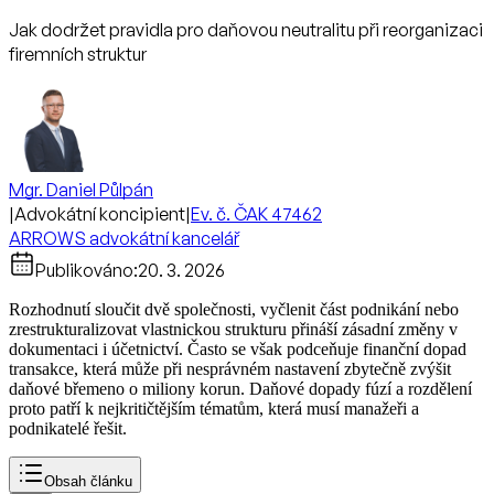
Jak dodržet pravidla pro daňovou neutralitu při reorganizaci
firemních struktur
Mgr. Daniel Půlpán
|
Advokátní koncipient
|
Ev. č. ČAK 47462
ARROWS advokátní kancelář
Publikováno:
20. 3. 2026
Rozhodnutí sloučit dvě společnosti, vyčlenit část podnikání nebo
zrestrukturalizovat vlastnickou strukturu přináší zásadní změny v
dokumentaci i účetnictví. Často se však podceňuje finanční dopad
transakce, která může při nesprávném nastavení zbytečně zvýšit
daňové břemeno o miliony korun. Daňové dopady fúzí a rozdělení
proto patří k nejkritičtějším tématům, která musí manažeři a
podnikatelé řešit.
Obsah článku