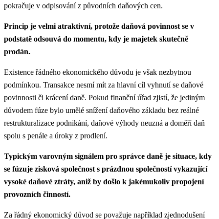
pokračuje v odpisování z původních daňových cen.
Princip je velmi atraktivní, protože daňová povinnost se v
podstatě odsouvá do momentu, kdy je majetek skutečně
prodán.
Existence řádného ekonomického důvodu je však nezbytnou
podmínkou. Transakce nesmí mít za hlavní cíl vyhnutí se daňové
povinnosti či krácení daně. Pokud finanční úřad zjistí, že jediným
důvodem fúze bylo umělé snížení daňového základu bez reálné
restrukturalizace podnikání, daňové výhody neuzná a doměří daň
spolu s penále a úroky z prodlení.
Typickým varovným signálem pro správce daně je situace, kdy
se fúzuje zisková společnost s prázdnou společností vykazující
vysoké daňové ztráty, aniž by došlo k jakémukoliv propojení
provozních činností.
Za řádný ekonomický důvod se považuje například zjednodušení