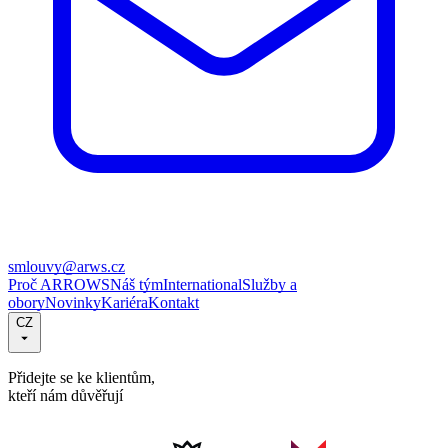
smlouvy@arws.cz
Proč ARROWS
Náš tým
International
Služby a
obory
Novinky
Kariéra
Kontakt
CZ
Přidejte se ke klientům,
kteří nám důvěřují