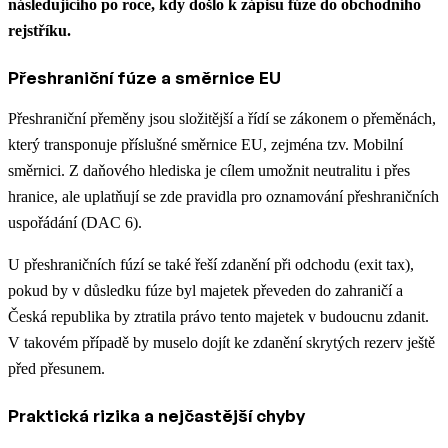
následujícího po roce, kdy došlo k zápisu fúze do obchodního
rejstříku.
Přeshraniční fúze a směrnice EU
Přeshraniční přeměny jsou složitější a řídí se zákonem o přeměnách,
který transponuje příslušné směrnice EU, zejména tzv. Mobilní
směrnici. Z daňového hlediska je cílem umožnit neutralitu i přes
hranice, ale uplatňují se zde pravidla pro oznamování přeshraničních
uspořádání (DAC 6).
U přeshraničních fúzí se také řeší zdanění při odchodu (exit tax),
pokud by v důsledku fúze byl majetek převeden do zahraničí a
Česká republika by ztratila právo tento majetek v budoucnu zdanit.
V takovém případě by muselo dojít ke zdanění skrytých rezerv ještě
před přesunem.
Praktická rizika a nejčastější chyby