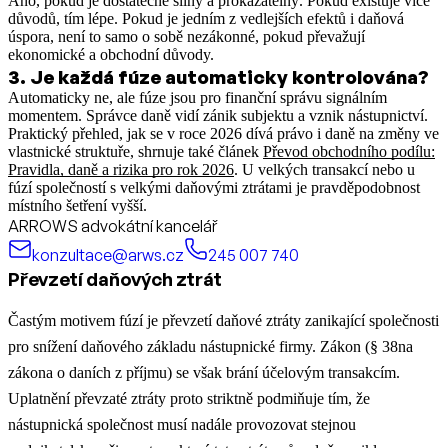
Ano, pokud je dostatečně silný a prokazatelný. Pokud existuje více
důvodů, tím lépe. Pokud je jedním z vedlejších efektů i daňová
úspora, není to samo o sobě nezákonné, pokud převažují
ekonomické a obchodní důvody.
3
.
Je každá fúze automaticky kontrolována?
Automaticky ne, ale fúze jsou pro finanční správu signálním
momentem. Správce daně vidí zánik subjektu a vznik nástupnictví.
Praktický přehled, jak se v roce 2026 dívá právo i daně na změny ve
vlastnické struktuře, shrnuje také článek
Převod obchodního podílu:
Pravidla, daně a rizika pro rok 2026
.
U velkých transakcí nebo u
fúzí společností s velkými daňovými ztrátami je pravděpodobnost
místního šetření vyšší.
ARROWS advokátní kancelář
konzultace@arws.cz
245 007 740
Převzetí daňových ztrát
Častým motivem fúzí je převzetí daňové ztráty zanikající společnosti
pro snížení daňového základu nástupnické firmy. Zákon (§ 38na
zákona o daních z příjmu) se však brání účelovým transakcím.
Uplatnění převzaté ztráty proto striktně podmiňuje tím, že
nástupnická společnost musí nadále provozovat stejnou