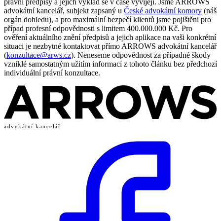
právní předpisy a jejich výklad se v čase vyvíjejí. Jsme ARROWS
advokátní kancelář, subjekt zapsaný u
České advokátní komory
(náš
orgán dohledu), a pro maximální bezpečí klientů jsme pojištěni pro
případ profesní odpovědnosti s limitem 400.000.000 Kč. Pro
ověření aktuálního znění předpisů a jejich aplikace na vaši konkrétní
situaci je nezbytné kontaktovat přímo ARROWS advokátní kancelář
(
konzultace@arws.cz
). Neneseme odpovědnost za případné škody
vzniklé samostatným užitím informací z tohoto článku bez předchozí
individuální právní konzultace.
advokátní kancelář