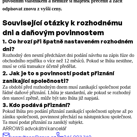
původním vlastníkem a nemůže si majetek přecenit a začít
odpisovat znovu z vyšší ceny.
Související otázky k rozhodnému
dni a daňovým povinnostem
1
.
Co hrozí při špatně nastaveném rozhodném
dni?
Rozhodný den nesmí předcházet dni podání návrhu na zápis fúze do
obchodního rejstříku o více než 12 měsíců. Pokud se lhůta nestihne,
musí se celá transakce účetně předělat.
2
.
Jak je to s povinností podat přiznání
zanikající společnosti?
Za období před rozhodným dnem musí zanikající společnost podat
řádné daňové přiznání. Lhůta je standardní, ale pokud se rozhodný
den stanoví zpětně, může být tato lhůta již napjatá.
3
.
Kdo podává přiznání?
Pokud lhůta pro podání přiznání zanikající společnosti uplyne až po
zániku společnosti, povinnost přechází na nástupnickou společnost.
Ta musí podat přiznání za zaniklý subjekt.
ARROWS advokátní kancelář