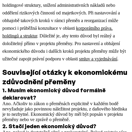
holdingové struktury, snížení administrativních nákladů nebo
oddělení rizikových činností od majetkových.
Při nastavování a
obhajobě takových kroků v rámci přeměn a reorganizací může
pomoci i průběžná konzultace v oblasti
korporátního práva,
holdingů a struktur
.
Důležité je, aby tento důvod byl reálný a
doložitelný přímo v projektu přeměny.
Pro nastavení a obhájení
ekonomického důvodu i dalších kroků projektu přeměny může být
užitečné zapojit právní podporu v oblasti
smluv a vyjednávání
.
Související otázky k ekonomickému
zdůvodnění přeměny
1
.
Musím ekonomický důvod formálně
deklarovat?
Ano. Ačkoliv to zákon o přeměnách explicitně v každém bodě
nevyžaduje jako povinnou náležitost projektu, z daňového hlediska
je to nezbytné. Ekonomický důvod by měl být popsán v projektu
přeměny nebo ve zprávě o přeměně.
2
.
Stačí jeden ekonomický důvod?