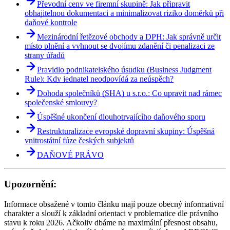
Převodní ceny ve firemní skupině: Jak připravit
obhajitelnou dokumentaci a minimalizovat riziko doměrků při
daňové kontrole
Mezinárodní řetězové obchody a DPH: Jak správně určit
místo plnění a vyhnout se dvojímu zdanění či penalizaci ze
strany úřadů
Pravidlo podnikatelského úsudku (Business Judgment
Rule): Kdy jednatel neodpovídá za neúspěch?
Dohoda společníků (SHA) u s.r.o.: Co upravit nad rámec
společenské smlouvy?
Úspěšné ukončení dlouhotrvajícího daňového sporu
Restrukturalizace evropské dopravní skupiny: Úspěšná
vnitrostátní fúze českých subjektů
DAŇOVÉ PRÁVO
Upozornění:
Informace obsažené v tomto článku mají pouze obecný informativní
charakter a slouží k základní orientaci v problematice dle právního
stavu k roku 2026. Ačkoliv dbáme na maximální přesnost obsahu,