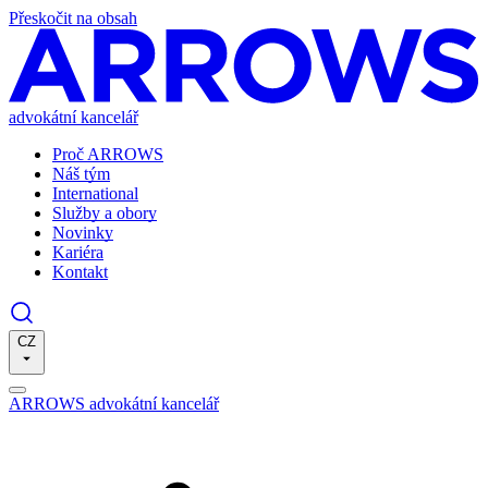
Přeskočit na obsah
advokátní kancelář
Proč ARROWS
Náš tým
International
Služby a obory
Novinky
Kariéra
Kontakt
CZ
ARROWS advokátní kancelář