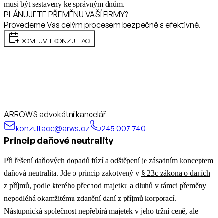
musí být sestaveny ke správným dnům.
PLÁNUJETE PŘEMĚNU VAŠÍ FIRMY?
Provedeme Vás celým procesem bezpečně a efektivně.
DOMLUVIT KONZULTACI
ARROWS advokátní kancelář
konzultace@arws.cz
245 007 740
Princip daňové neutrality
Při řešení daňových dopadů fúzí a odštěpení je zásadním konceptem
daňová neutralita. Jde o princip zakotvený v
§ 23c zákona o daních
z příjmů
, podle kterého přechod majetku a dluhů v rámci přeměny
nepodléhá okamžitému zdanění daní z příjmů korporací.
Nástupnická společnost nepřebírá majetek v jeho tržní ceně, ale