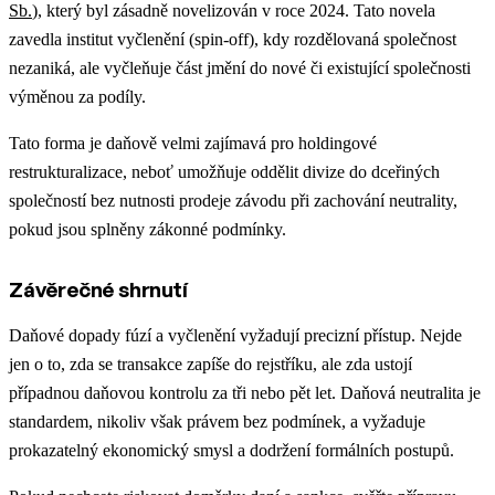
Sb.
), který byl zásadně novelizován v roce 2024. Tato novela
zavedla institut vyčlenění (spin-off), kdy rozdělovaná společnost
nezaniká, ale vyčleňuje část jmění do nové či existující společnosti
výměnou za podíly.
Tato forma je daňově velmi zajímavá pro holdingové
restrukturalizace, neboť umožňuje oddělit divize do dceřiných
společností bez nutnosti prodeje závodu při zachování neutrality,
pokud jsou splněny zákonné podmínky.
Závěrečné shrnutí
Daňové dopady fúzí a vyčlenění vyžadují precizní přístup. Nejde
jen o to, zda se transakce zapíše do rejstříku, ale zda ustojí
případnou daňovou kontrolu za tři nebo pět let. Daňová neutralita je
standardem, nikoliv však právem bez podmínek, a vyžaduje
prokazatelný ekonomický smysl a dodržení formálních postupů.