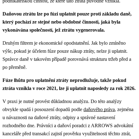
podnikatelskou činnost, ze které tato ztráta původně vznikla.
Daňovou ztrátu lze po fúzi uplatnit pouze proti základu daně,
který pochází ze stejné nebo obdobné činnosti, jaká byla
vykonávána společností, jež ztrátu vygenerovala.
Druhým filtrem je ekonomické opodstatnění. Jak bylo zmíněno
výše, pokud je účelem fúze pouze nákup ztráty, nelze ji uplatnit.
Správce daně v takovém případě porovnává strukturu tržeb před a
po přeměně.
Fúze lhůtu pro uplatnění ztráty neprodlužuje, takže pokud
ztráta vznikla v roce 2021, lze ji uplatnit naposledy za rok 2026.
V praxi je nutné provést důkladnou analýzu.
Do této analýzy
obvykle spadá i posouzení dopadů podle
daňového práva
, zejména
u návaznosti na daňové ztráty, odpisy a správné nastavení
rozhodného dne.
Právníci a daňoví poradci z ARROWS advokátní
kanceláře před transakcí zajistí prověrku využitelnosti těchto ztrát,