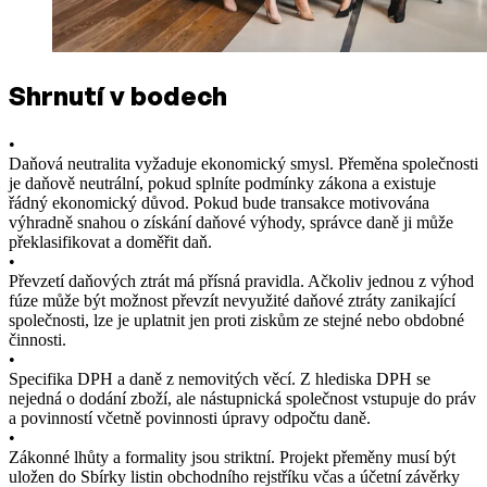
Shrnutí v bodech
•
Daňová neutralita vyžaduje ekonomický smysl. Přeměna společnosti
je daňově neutrální, pokud splníte podmínky zákona a existuje
řádný ekonomický důvod. Pokud bude transakce motivována
výhradně snahou o získání daňové výhody, správce daně ji může
překlasifikovat a doměřit daň.
•
Převzetí daňových ztrát má přísná pravidla. Ačkoliv jednou z výhod
fúze může být možnost převzít nevyužité daňové ztráty zanikající
společnosti, lze je uplatnit jen proti ziskům ze stejné nebo obdobné
činnosti.
•
Specifika DPH a daně z nemovitých věcí. Z hlediska DPH se
nejedná o dodání zboží, ale nástupnická společnost vstupuje do práv
a povinností včetně povinnosti úpravy odpočtu daně.
•
Zákonné lhůty a formality jsou striktní. Projekt přeměny musí být
uložen do Sbírky listin obchodního rejstříku včas a účetní závěrky