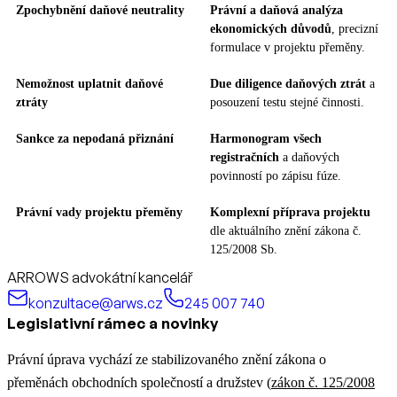
Zpochybnění daňové neutrality
Právní a daňová analýza
ekonomických důvodů
, precizní
formulace v projektu přeměny.
Nemožnost uplatnit daňové
Due diligence daňových ztrát
a
ztráty
posouzení testu stejné činnosti.
Sankce za nepodaná přiznání
Harmonogram všech
registračních
a daňových
povinností po zápisu fúze.
Právní vady projektu přeměny
Komplexní příprava projektu
dle aktuálního znění zákona č.
125/2008 Sb.
ARROWS advokátní kancelář
konzultace@arws.cz
245 007 740
Legislativní rámec a novinky
Právní úprava vychází ze stabilizovaného znění zákona o
přeměnách obchodních společností a družstev (
zákon č. 125/2008