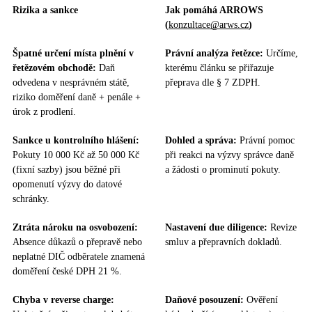
Rizika a sankce
Jak pomáhá ARROWS
(
konzultace@arws.cz
)
Špatné určení místa plnění v
Právní analýza řetězce:
Určíme,
řetězovém obchodě:
Daň
kterému článku se přiřazuje
odvedena v nesprávném státě,
přeprava dle § 7 ZDPH.
riziko doměření daně + penále +
úrok z prodlení.
Sankce u kontrolního hlášení:
Dohled a správa:
Právní pomoc
Pokuty 10 000 Kč až 50 000 Kč
při reakci na výzvy správce daně
(fixní sazby) jsou běžné při
a žádosti o prominutí pokuty.
opomenutí výzvy do datové
schránky.
Ztráta nároku na osvobození:
Nastavení due diligence:
Revize
Absence důkazů o přepravě nebo
smluv a přepravních dokladů.
neplatné DIČ odběratele znamená
doměření české DPH 21 %.
Chyba v reverse charge:
Daňové posouzení:
Ověření