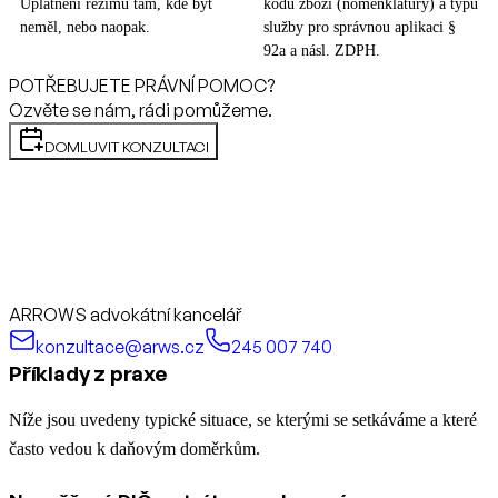
Uplatnění režimu tam, kde být
kódu zboží (nomenklatury) a typu
neměl, nebo naopak.
služby pro správnou aplikaci §
92a a násl. ZDPH.
POTŘEBUJETE PRÁVNÍ POMOC?
Ozvěte se nám, rádi pomůžeme.
DOMLUVIT KONZULTACI
ARROWS advokátní kancelář
konzultace@arws.cz
245 007 740
Příklady z praxe
Níže jsou uvedeny typické situace, se kterými se setkáváme a které
často vedou k daňovým doměrkům.