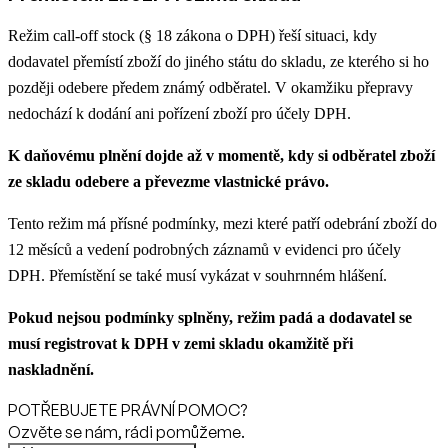
Režim call-off stock (§ 18 zákona o DPH) řeší situaci, kdy
dodavatel přemístí zboží do jiného státu do skladu, ze kterého si ho
později odebere předem známý odběratel. V okamžiku přepravy
nedochází k dodání ani pořízení zboží pro účely DPH.
K daňovému plnění dojde až v momentě, kdy si odběratel zboží
ze skladu odebere a převezme vlastnické právo.
Tento režim má přísné podmínky, mezi které patří odebrání zboží do
12 měsíců a vedení podrobných záznamů v evidenci pro účely
DPH. Přemístění se také musí vykázat v souhrnném hlášení.
Pokud nejsou podmínky splněny, režim padá a dodavatel se
musí registrovat k DPH v zemi skladu okamžitě při
naskladnění.
POTŘEBUJETE PRÁVNÍ POMOC?
Ozvěte se nám, rádi pomůžeme.