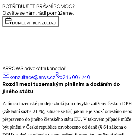
POTŘEBUJETE PRÁVNÍ POMOC?
Ozvěte se nám, rádi pomůžeme.
DOMLUVIT KONZULTACI
ARROWS advokátní kancelář
konzultace@arws.cz
245 007 740
Rozdíl mezi tuzemským plněním a dodáním do
jiného státu
Zatímco tuzemské prodeje zboží jsou obvykle zatíženy českou DPH
(základní sazba 21 %), situace se liší, jakmile je zboží odesláno nebo
přepraveno do jiného členského státu EU. V takovém případě může
být plnění v České republice osvobozeno od daně (§ 64 zákona o
DPH), a daň se odvede v zemi určení formou tzv. pořízení zboží.