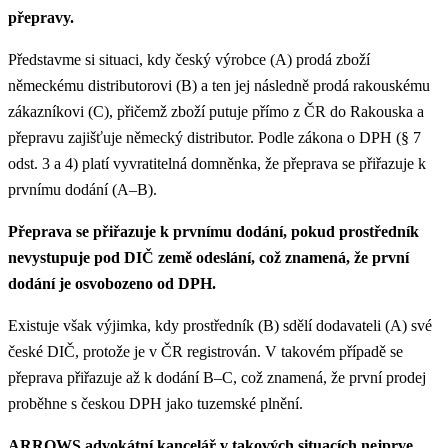
přepravy.
Představme si situaci, kdy český výrobce (A) prodá zboží
německému distributorovi (B) a ten jej následně prodá rakouskému
zákazníkovi (C), přičemž zboží putuje přímo z ČR do Rakouska a
přepravu zajišťuje německý distributor. Podle zákona o DPH (§ 7
odst. 3 a 4) platí vyvratitelná domněnka, že přeprava se přiřazuje k
prvnímu dodání (A–B).
Přeprava se přiřazuje k prvnímu dodání, pokud prostředník
nevystupuje pod DIČ země odeslání, což znamená, že první
dodání je osvobozeno od DPH.
Existuje však výjimka, kdy prostředník (B) sdělí dodavateli (A) své
české DIČ, protože je v ČR registrován. V takovém případě se
přeprava přiřazuje až k dodání B–C, což znamená, že první prodej
proběhne s českou DPH jako tuzemské plnění.
ARROWS advokátní kancelář v takových situacích nejprve