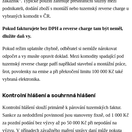
zákazník“. Typické použití zahrnuje přeshraniční služby mezi
podnikateli, dodání zboží s montáží nebo tuzemský reverse charge u
vybraných komodit v ČR.
Pokud fakturujete bez DPH a reverse charge tam být neměl,
dlužíte daň vy.
Pokud režim uplatníte chybně, odběratel si nemůže nárokovat
odpočet a vy musíte opravit doklad. Mezi komodity spadající pod
tuzemský reverse charge patří například stavební a montážní práce,
šrot, povolenky na emise a při překročení limitu 100 000 Kč také
vybraná elektronika.
Kontrolní hlášení a souhrnná hlášení
Kontrolní hlášení slouží primárně k párování tuzemských faktur.
Sankce za nedodržení povinností jsou stanoveny fixně, od 1 000 Kč
za pozdní podání bez výzvy až po 50 000 Kč při nepodání na
výzvu. V případech závažného maření správy daní může pokuta