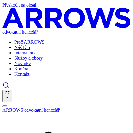
Přeskočit na obsah
advokátní kancelář
Proč ARROWS
Náš tým
International
Služby a obory
Novinky
Kariéra
Kontakt
CZ
ARROWS advokátní kancelář