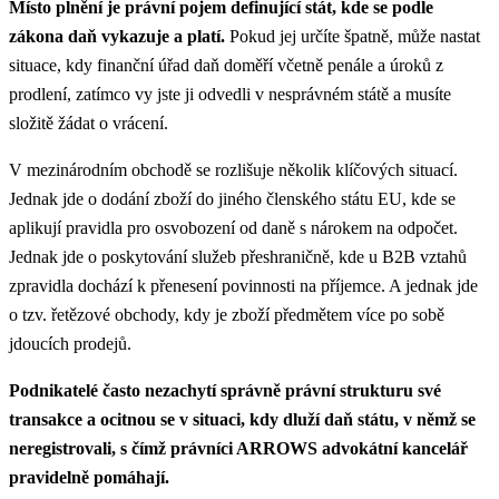
Místo plnění je právní pojem definující stát, kde se podle
zákona daň vykazuje a platí.
Pokud jej určíte špatně, může nastat
situace, kdy finanční úřad daň doměří včetně penále a úroků z
prodlení, zatímco vy jste ji odvedli v nesprávném státě a musíte
složitě žádat o vrácení.
V mezinárodním obchodě se rozlišuje několik klíčových situací.
Jednak jde o dodání zboží do jiného členského státu EU, kde se
aplikují pravidla pro osvobození od daně s nárokem na odpočet.
Jednak jde o poskytování služeb přeshraničně, kde u B2B vztahů
zpravidla dochází k přenesení povinnosti na příjemce. A jednak jde
o tzv. řetězové obchody, kdy je zboží předmětem více po sobě
jdoucích prodejů.
Podnikatelé často nezachytí správně právní strukturu své
transakce a ocitnou se v situaci, kdy dluží daň státu, v němž se
neregistrovali, s čímž právníci ARROWS advokátní kancelář
pravidelně pomáhají.