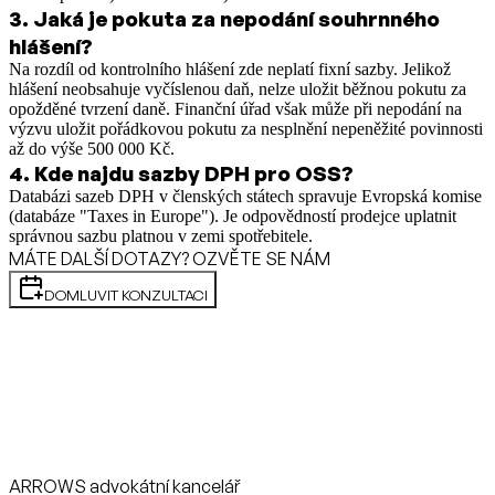
3
.
Jaká je pokuta za nepodání souhrnného
hlášení?
Na rozdíl od kontrolního hlášení zde neplatí fixní sazby. Jelikož
hlášení neobsahuje vyčíslenou daň, nelze uložit běžnou pokutu za
opožděné tvrzení daně. Finanční úřad však může při nepodání na
výzvu uložit pořádkovou pokutu za nesplnění nepeněžité povinnosti
až do výše 500 000 Kč.
4
.
Kde najdu sazby DPH pro OSS?
Databázi sazeb DPH v členských státech spravuje Evropská komise
(databáze "Taxes in Europe"). Je odpovědností prodejce uplatnit
správnou sazbu platnou v zemi spotřebitele.
MÁTE DALŠÍ DOTAZY? OZVĚTE SE NÁM
DOMLUVIT KONZULTACI
ARROWS advokátní kancelář