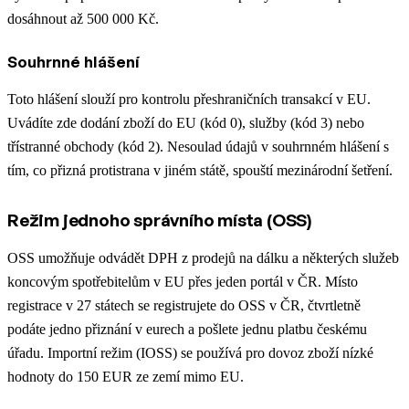
dosáhnout až 500 000 Kč.
Souhrnné hlášení
Toto hlášení slouží pro kontrolu přeshraničních transakcí v EU.
Uvádíte zde dodání zboží do EU (kód 0), služby (kód 3) nebo
třístranné obchody (kód 2). Nesoulad údajů v souhrnném hlášení s
tím, co přizná protistrana v jiném státě, spouští mezinárodní šetření.
Režim jednoho správního místa (OSS)
OSS umožňuje odvádět DPH z prodejů na dálku a některých služeb
koncovým spotřebitelům v EU přes jeden portál v ČR. Místo
registrace v 27 státech se registrujete do OSS v ČR, čtvrtletně
podáte jedno přiznání v eurech a pošlete jednu platbu českému
úřadu. Importní režim (IOSS) se používá pro dovoz zboží nízké
hodnoty do 150 EUR ze zemí mimo EU.