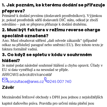
1
.
Jak poznám, ke kterému dodání se přiřazuje
přeprava?
Primárně k dodání prvnímu (dodavateli prostředníkovi). Výjimkou
je, pokud prostředník sdělí dodavateli DIČ státu, odkud je zboží
odesíláno – pak se přeprava přiřazuje k dodání druhému.
2
.
Musí být faktura v režimu reverse charge
speciálně označená?
Ano. Musí obsahovat sdělení „daň odvede zákazník“ (případně
odkaz na příslušný paragraf nebo směrnici EU). Bez tohoto textu je
faktura formálně vadná.
3
.
Co když se spletu v kódu v souhrnném
hlášení?
Je nutné podat následné souhrnné hlášení a chybu opravit. Úřady v
EU si data vyměňují a na nesoulad se přijde.
ARROWS advokátní kancelář
konzultace@arws.cz
245 007 740
Závěr
Mezinárodní řetězové obchody s DPH jsou jednou z nejsložitějších
kapitol daňového práva. Pravidla pro určení místa plnění jsou