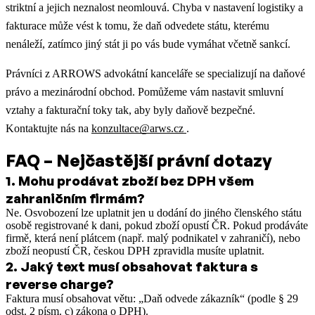
striktní a jejich neznalost neomlouvá. Chyba v nastavení logistiky a
fakturace může vést k tomu, že daň odvedete státu, kterému
nenáleží, zatímco jiný stát ji po vás bude vymáhat včetně sankcí.
Právníci z ARROWS advokátní kanceláře se specializují na daňové
právo a mezinárodní obchod. Pomůžeme vám nastavit smluvní
vztahy a fakturační toky tak, aby byly daňově bezpečné.
Kontaktujte nás na
konzultace@arws.cz
.
FAQ – Nejčastější právní dotazy
1
.
Mohu prodávat zboží bez DPH všem
zahraničním firmám?
Ne. Osvobození lze uplatnit jen u dodání do jiného členského státu
osobě registrované k dani, pokud zboží opustí ČR. Pokud prodáváte
firmě, která není plátcem (např. malý podnikatel v zahraničí), nebo
zboží neopustí ČR, českou DPH zpravidla musíte uplatnit.
2
.
Jaký text musí obsahovat faktura s
reverse charge?
Faktura musí obsahovat větu: „Daň odvede zákazník“ (podle § 29
odst. 2 písm. c) zákona o DPH).