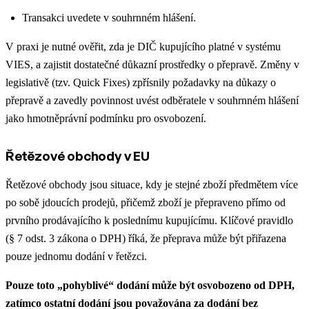
Transakci uvedete v souhrnném hlášení.
V praxi je nutné ověřit, zda je DIČ kupujícího platné v systému
VIES, a zajistit dostatečné důkazní prostředky o přepravě. Změny v
legislativě (tzv. Quick Fixes) zpřísnily požadavky na důkazy o
přepravě a zavedly povinnost uvést odběratele v souhrnném hlášení
jako hmotněprávní podmínku pro osvobození.
Řetězové obchody v EU
Řetězové obchody jsou situace, kdy je stejné zboží předmětem více
po sobě jdoucích prodejů, přičemž zboží je přepraveno přímo od
prvního prodávajícího k poslednímu kupujícímu. Klíčové pravidlo
(§ 7 odst. 3 zákona o DPH) říká, že přeprava může být přiřazena
pouze jednomu dodání v řetězci.
Pouze toto „pohyblivé“ dodání může být osvobozeno od DPH,
zatímco ostatní dodání jsou považována za dodání bez