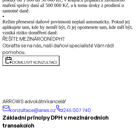
maření správy daní až 500 000 Kč, a k tomu úroky z prodlení u
samotné daně.
•
Režim přenesení daňové povinnosti neplatí automaticky. Pokud jej
aplikujete tam, kde by neměl být, či jej opomenete tam, kde měl být,
vzniká riziko doměření daně.
ŘEŠÍTE MEZINÁRODNÍ DPH?
Obraťte se na nás, naši daňoví specialisté Vám rádi
pomohou.
DOMLUVIT KONZULTACI
ARROWS advokátní kancelář
konzultace@arws.cz
245 007 740
Základní principy DPH v mezinárodních
transakcích