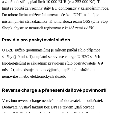
a zboží odesíláte, platí limit 10 000 EUR (cca 253 000 Kč). Tento
limit se počítá za všechny státy EU dohromady v kalendářním roce.
Do tohoto limitu můžete fakturovat s českou DPH, nad něj je
místem plnění stát zákazníka. K tomu slouží režim OSS (One Stop
Shop), abyste se nemuseli registrovat v každé zemi zvlášť.
Pravidlo pro poskytování služeb
U B2B služeb (podnikatelům) je místem plnění sídlo příjemce
služby (§ 9 odst. 1) a uplatní se reverse charge. U B2C služeb
(spotřebitelům) je základním pravidlem sídlo poskytovatele (§ 9
odst. 2), ale existuje mnoho výjimek, například u služeb na
nemovitosti nebo elektronických služeb.
Reverse charge a přenesení daňové povinnosti
V režimu reverse charge neodvádí daň dodavatel, ale odběratel.
Dodavatel vystaví fakturu bez DPH s textem „daň odvede