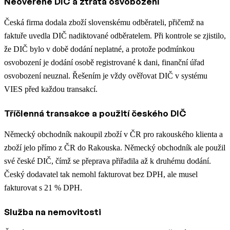
Neověřené DIČ a ztráta osvobození
Česká firma dodala zboží slovenskému odběrateli, přičemž na
faktuře uvedla DIČ nadiktované odběratelem. Při kontrole se zjistilo,
že DIČ bylo v době dodání neplatné, a protože podmínkou
osvobození je dodání osobě registrované k dani, finanční úřad
osvobození neuznal. Řešením je vždy ověřovat DIČ v systému
VIES před každou transakcí.
Tříčlenná transakce a použití českého DIČ
Německý obchodník nakoupil zboží v ČR pro rakouského klienta a
zboží jelo přímo z ČR do Rakouska. Německý obchodník ale použil
své české DIČ, čímž se přeprava přiřadila až k druhému dodání.
Český dodavatel tak nemohl fakturovat bez DPH, ale musel
fakturovat s 21 % DPH.
Služba na nemovitosti