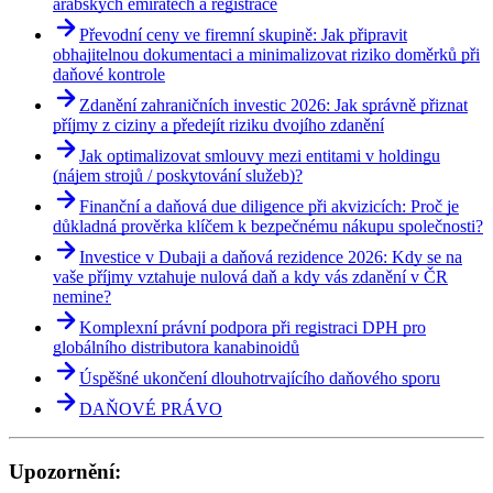
arabských emirátech a registrace
Převodní ceny ve firemní skupině: Jak připravit
obhajitelnou dokumentaci a minimalizovat riziko doměrků při
daňové kontrole
Zdanění zahraničních investic 2026: Jak správně přiznat
příjmy z ciziny a předejít riziku dvojího zdanění
Jak optimalizovat smlouvy mezi entitami v holdingu
(nájem strojů / poskytování služeb)?
Finanční a daňová due diligence při akvizicích: Proč je
důkladná prověrka klíčem k bezpečnému nákupu společnosti?
Investice v Dubaji a daňová rezidence 2026: Kdy se na
vaše příjmy vztahuje nulová daň a kdy vás zdanění v ČR
nemine?
Komplexní právní podpora při registraci DPH pro
globálního distributora kanabinoidů
Úspěšné ukončení dlouhotrvajícího daňového sporu
DAŇOVÉ PRÁVO
Upozornění: