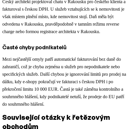
Český architekt projektoval chatu v Rakousku pro českého klienta a
fakturoval s českou DPH. U služeb vztahujících se k nemovitosti je
však místem plnění místo, kde nemovitost stojí. Daň měla být
odvedena v Rakousku, pravděpodobně v tamním režimu reverse
charge nebo formou registrace architekta v Rakousku.
Časté chyby podnikatelů
Mezi nejčastější omyly patří automatické fakturování bez daně do
zahraničí, což je chyba zejména u služeb pro nepodnikatele nebo
specifických služeb. Další chybou je ignorování limitů pro prodej na
dálku, kdy e-shopy pokračují ve fakturaci s českou DPH i po
překročení limitu 10 000 EUR. Častá je také záměna kontrolního a
souhrnného hlášení, kdy podnikatelé netuší, že prodeje do EU patří
do souhrnného hlášení.
Související otázky k řetězovým
obchodům