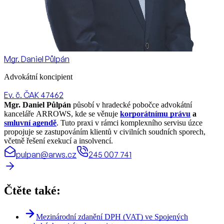
Mgr. Daniel Půlpán
Advokátní koncipient
Ev. č. ČAK 47462
Mgr. Daniel Půlpán
působí v hradecké pobočce advokátní
kanceláře ARROWS, kde se věnuje
korporátnímu právu
a
smluvní agendě
. Tuto praxi v rámci komplexního servisu úzce
propojuje se zastupováním klientů v civilních soudních sporech,
včetně řešení exekucí a insolvencí.
pulpan@arws.cz
245 007 741
Čtěte také:
Mezinárodní zdanění DPH (VAT) ve Spojených