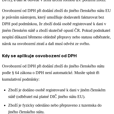
Osvobození od DPH při dodání zboží do jiného členského státu EU
je právním nástrojem, který umožňuje dodavateli fakturovat bez
DPH pod podmínkou, že zboží dodá osobě registrované k dani v
jiném členském státě a zboží skutečně opustí ČR. Pokud podnikatel
nesplní důkazní břemeno ohledně přepravy nebo statusu odběratele,
nárok na osvobození ztratí a daň musí odvést ze svého.
Kdy se aplikuje osvobození od DPH
Osvobození od DPH při dodání zboží do jiného členského státu
podle § 64 zákona o DPH není automatické. Musíte splnit tři
kumulativní podmínky:
Zboží je dodáno osobě registrované k dani v jiném členském
státě (odběratel má platné DIČ jiného státu EU).
Zboží je fyzicky odesláno nebo přepraveno z tuzemska do
jiného členského státu.