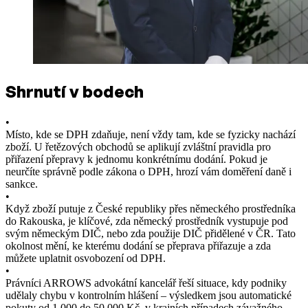
Shrnutí v bodech
•
Místo, kde se DPH zdaňuje, není vždy tam, kde se fyzicky nachází
zboží. U řetězových obchodů se aplikují zvláštní pravidla pro
přiřazení přepravy k jednomu konkrétnímu dodání. Pokud je
neurčíte správně podle zákona o DPH, hrozí vám doměření daně i
sankce.
•
Když zboží putuje z České republiky přes německého prostředníka
do Rakouska, je klíčové, zda německý prostředník vystupuje pod
svým německým DIČ, nebo zda použije DIČ přidělené v ČR. Tato
okolnost mění, ke kterému dodání se přeprava přiřazuje a zda
můžete uplatnit osvobození od DPH.
•
Právníci ARROWS advokátní kancelář řeší situace, kdy podniky
udělaly chybu v kontrolním hlášení – výsledkem jsou automatické
pokuty od 1 000 do 50 000 Kč, v krajních případech závažného