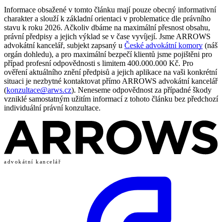
Informace obsažené v tomto článku mají pouze obecný informativní
charakter a slouží k základní orientaci v problematice dle právního
stavu k roku 2026. Ačkoliv dbáme na maximální přesnost obsahu,
právní předpisy a jejich výklad se v čase vyvíjejí. Jsme ARROWS
advokátní kancelář, subjekt zapsaný u
České advokátní komory
(náš
orgán dohledu), a pro maximální bezpečí klientů jsme pojištěni pro
případ profesní odpovědnosti s limitem 400.000.000 Kč. Pro
ověření aktuálního znění předpisů a jejich aplikace na vaši konkrétní
situaci je nezbytné kontaktovat přímo ARROWS advokátní kancelář
(
konzultace@arws.cz
). Neneseme odpovědnost za případné škody
vzniklé samostatným užitím informací z tohoto článku bez předchozí
individuální právní konzultace.
advokátní kancelář