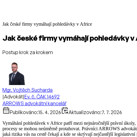
Jak české firmy vymáhají pohledávky v Africe
Jak české firmy vymáhají pohledávky v 
Postup krok za krokem
Mgr. Vojtěch Sucharda
|
Advokát
|
Ev. č. ČAK 14692
ARROWS advokátní kancelář
Publikováno:
15. 4. 2026
Aktualizováno:
7. 7. 2026
Vymáhání pohledávek v Africe patří mezi nejnáročnější právní úkoly,
procesy se mohou neúměrně protahovat. Právníci ARROWS advokátní ka
jaká rizika vás na cestě čekají a kde se skrývají nejčastější legislativní