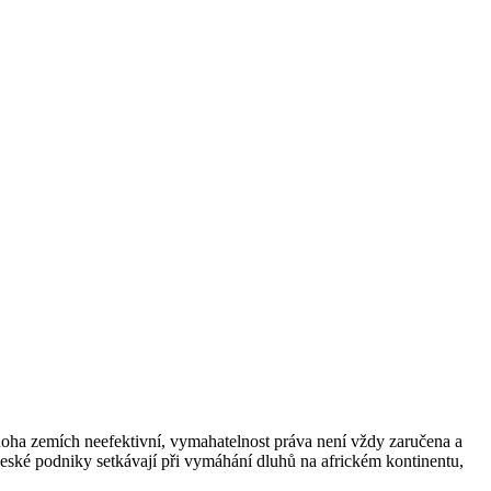
noha zemích neefektivní, vymahatelnost práva není vždy zaručena a
ské podniky setkávají při vymáhání dluhů na africkém kontinentu,