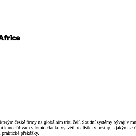
Africe
 kterým české firmy na globálním trhu čelí. Soudní systémy bývají v m
ncelář vám v tomto článku vysvětlí realistický postup, s jakým se če
 i praktické překážky.