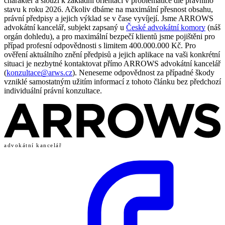
charakter a slouží k základní orientaci v problematice dle právního
stavu k roku 2026. Ačkoliv dbáme na maximální přesnost obsahu,
právní předpisy a jejich výklad se v čase vyvíjejí. Jsme ARROWS
advokátní kancelář, subjekt zapsaný u
České advokátní komory
(náš
orgán dohledu), a pro maximální bezpečí klientů jsme pojištěni pro
případ profesní odpovědnosti s limitem 400.000.000 Kč. Pro
ověření aktuálního znění předpisů a jejich aplikace na vaši konkrétní
situaci je nezbytné kontaktovat přímo ARROWS advokátní kancelář
(
konzultace@arws.cz
). Neneseme odpovědnost za případné škody
vzniklé samostatným užitím informací z tohoto článku bez předchozí
individuální právní konzultace.
advokátní kancelář