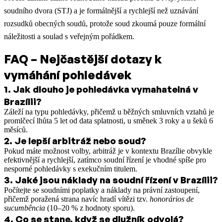
soudního dvora (STJ) a je formálnější a rychlejší než uznávání
rozsudků obecných soudů, protože soud zkoumá pouze formální
náležitosti a soulad s veřejným pořádkem.
FAQ – Nejčastější dotazy k
vymáhání pohledávek
1
.
Jak dlouho je pohledávka vymahatelná v
Brazílii?
Záleží na typu pohledávky, přičemž u běžných smluvních vztahů je
promlčecí lhůta 5 let od data splatnosti, u směnek 3 roky a u šeků 6
měsíců.
2
.
Je lepší arbitráž nebo soud?
Pokud máte možnost volby, arbitráž je v kontextu Brazílie obvykle
efektivnější a rychlejší, zatímco soudní řízení je vhodné spíše pro
nesporné pohledávky s exekučním titulem.
3
.
Jaké jsou náklady na soudní řízení v Brazílii?
Počítejte se soudními poplatky a náklady na právní zastoupení,
přičemž poražená strana navíc hradí vítězi tzv.
honorários de
sucumbência
(10–20 % z hodnoty sporu).
4
.
Co se stane, když se dlužník odvolá?