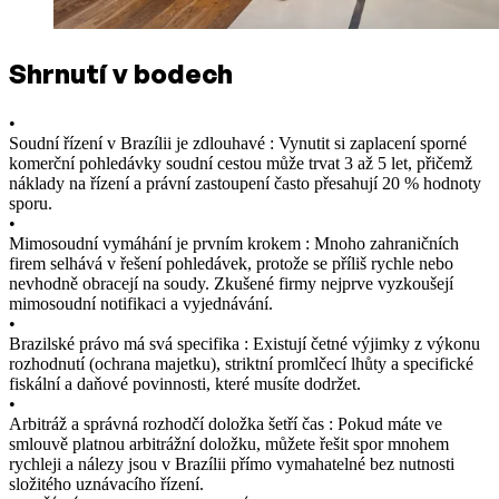
Shrnutí v bodech
•
Soudní řízení v Brazílii je zdlouhavé : Vynutit si zaplacení sporné
komerční pohledávky soudní cestou může trvat 3 až 5 let, přičemž
náklady na řízení a právní zastoupení často přesahují 20 % hodnoty
sporu.
•
Mimosoudní vymáhání je prvním krokem : Mnoho zahraničních
firem selhává v řešení pohledávek, protože se příliš rychle nebo
nevhodně obracejí na soudy. Zkušené firmy nejprve vyzkoušejí
mimosoudní notifikaci a vyjednávání.
•
Brazilské právo má svá specifika : Existují četné výjimky z výkonu
rozhodnutí (ochrana majetku), striktní promlčecí lhůty a specifické
fiskální a daňové povinnosti, které musíte dodržet.
•
Arbitráž a správná rozhodčí doložka šetří čas : Pokud máte ve
smlouvě platnou arbitrážní doložku, můžete řešit spor mnohem
rychleji a nálezy jsou v Brazílii přímo vymahatelné bez nutnosti
složitého uznávacího řízení.