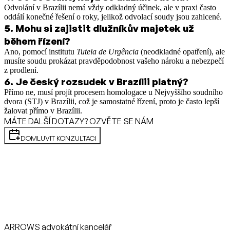
Odvolání v Brazílii nemá vždy odkladný účinek, ale v praxi často
oddálí konečné řešení o roky, jelikož odvolací soudy jsou zahlcené.
5
.
Mohu si zajistit dlužníkův majetek už
během řízení?
Ano, pomocí institutu
Tutela de Urgência
(neodkladné opatření), ale
musíte soudu prokázat pravděpodobnost vašeho nároku a nebezpečí
z prodlení.
6
.
Je český rozsudek v Brazílii platný?
Přímo ne, musí projít procesem homologace u Nejvyššího soudního
dvora (STJ) v Brazílii, což je samostatné řízení, proto je často lepší
žalovat přímo v Brazílii.
MÁTE DALŠÍ DOTAZY? OZVĚTE SE NÁM
DOMLUVIT KONZULTACI
ARROWS advokátní kancelář