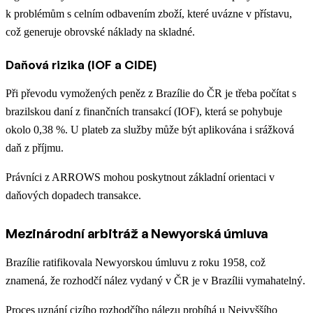
k problémům s celním odbavením zboží, které uvázne v přístavu,
což generuje obrovské náklady na skladné.
Daňová rizika (IOF a CIDE)
Při převodu vymožených peněz z Brazílie do ČR je třeba počítat s
brazilskou daní z finančních transakcí (IOF), která se pohybuje
okolo 0,38 %. U plateb za služby může být aplikována i srážková
daň z příjmu.
Právníci z ARROWS mohou poskytnout základní orientaci v
daňových dopadech transakce.
Mezinárodní arbitráž a Newyorská úmluva
Brazílie ratifikovala Newyorskou úmluvu z roku 1958, což
znamená, že rozhodčí nález vydaný v ČR je v Brazílii vymahatelný.
Proces uznání cizího rozhodčího nálezu probíhá u Nejvyššího