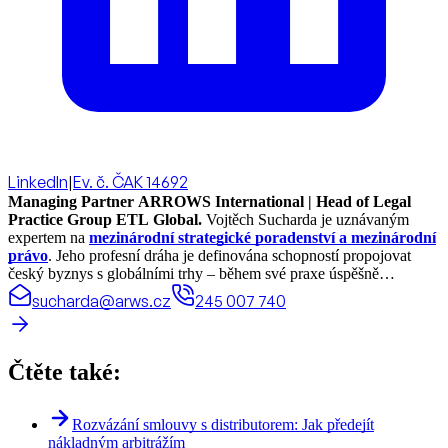
LinkedIn
|
Ev. č. ČAK 14692
Managing Partner ARROWS International | Head of Legal
Practice Group ETL Global.
Vojtěch Sucharda je uznávaným
expertem na
mezinárodní strategické poradenství a mezinárodní
právo
. Jeho profesní dráha je definována schopností propojovat
český byznys s globálními trhy – během své praxe úspěšně
realizoval právní projekty a koordinoval spolupráci ve více než 70
sucharda@arws.cz
245 007 740
zemích světa.
Čtěte také:
Rozvázání smlouvy s distributorem: Jak předejít
nákladným arbitrážím