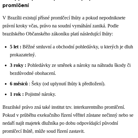
promlčení
V Brazílii existují přísné promlčecí lhůty a pokud nepodniknete
právní kroky včas, právo na soudní vymáhání zaniká. Podle
brazilského Občanského zákoníku platí následující lhůty:
5 let :
Běžné smluvní a obchodní pohledávky, u kterých je dluh
prokazatelný.
3 roky :
Pohledávky ze směnek a nároky na náhradu škody či
bezdůvodné obohacení.
6 měsíců
: Šeky (od uplynutí lhůty k předložení).
1 rok :
Pojistné nároky.
Brazilské právo zná také institut tzv. interkurentního promlčení.
Pokud v průběhu exekučního řízení věřitel zůstane nečinný nebo se
nedaří najít majetek dlužníka po dobu odpovídající původní
promlčecí lhůtě, může soud řízení zastavit.