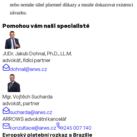
nebo nemáte silné písemné důkazy a musíte dokazovat existenci
závazku.
Pomohou vám naši specialisté
JUDr. Jakub Dohnal, Ph.D., LL.M.
advokát, řídící partner
dohnal@arws.cz
Mgr. Vojtěch Sucharda
advokát, partner
sucharda@arws.cz
ARROWS advokátní kancelář
konzultace@arws.cz
245 007 740
Evropský platební rozkaz a Brazílie