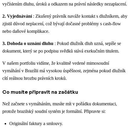
vyčíslením dluhu, úroků a odkazem na právní následky nezaplacení.
2. Vyjednávání
: Zkušený právník naváže kontakt s dlužníkem, aby
zjistil důvod neplacení, což bývají dočasné problémy s cash-flow
nebo daňové komplikace.
3. Dohoda o uznání dluhu
: Pokud dlužník dluh uzná, sepíše se
dokument, který se po podpisu svědků stává exekučním titulem.
V našem portfoliu vidíme, že kvalitně vedené mimosoudní
vymáhání v Brazílii má vysokou úspěšnost, zejména pokud dlužník
cítí reálnou hrozbu právních kroků.
Co musíte připravit na začátku
Než začnete s vymáháním, musíte mít v pořádku dokumentaci,
protože brazilský soudní systém je formální. Připravte si:
Originální faktury a smlouvy.