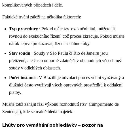
komplikovaných případech i déle.
Faktické trvání záleží na několika faktorech:
Typ procedury
: Pokud máte tzv. exekuční titul, můžete jít
rovnou do exekučního řízení, což proces zkracuje. Pokud musíte
nárok teprve prokazovat, řízení se táhne roky.
Stav soudu
: Soudy v São Paulu či Rio de Janeiru jsou
přetížené, ale často odborně zdatnější v obchodních věcech než
soudy v odlehlých oblastech.
Počet instancí
: V Brazílii je odvolací proces velmi využívaný a
dlužníci často využívají všech opravných prostředků k oddálení
platby.
Musíte totiž zahájit fázi výkonu rozhodnutí (tzv. Cumprimento de
Sentença ), kde se reálně hledá majetek.
Lhůty pro vymáhání pohledávky – pozor na