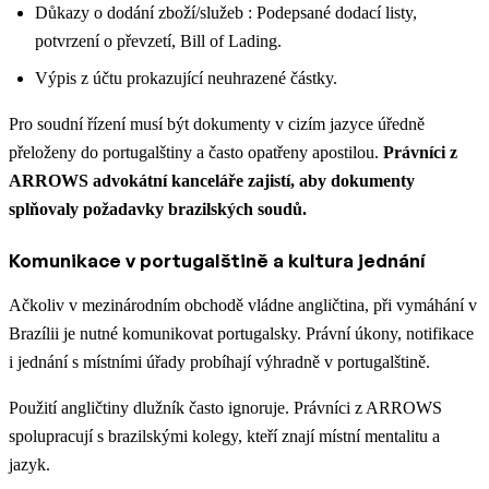
Důkazy o dodání zboží/služeb : Podepsané dodací listy,
potvrzení o převzetí, Bill of Lading.
Výpis z účtu prokazující neuhrazené částky.
Pro soudní řízení musí být dokumenty v cizím jazyce úředně
přeloženy do portugalštiny a často opatřeny apostilou.
Právníci z
ARROWS advokátní kanceláře zajistí, aby dokumenty
splňovaly požadavky brazilských soudů.
Komunikace v portugalštině a kultura jednání
Ačkoliv v mezinárodním obchodě vládne angličtina, při vymáhání v
Brazílii je nutné komunikovat portugalsky. Právní úkony, notifikace
i jednání s místními úřady probíhají výhradně v portugalštině.
Použití angličtiny dlužník často ignoruje. Právníci z ARROWS
spolupracují s brazilskými kolegy, kteří znají místní mentalitu a
jazyk.