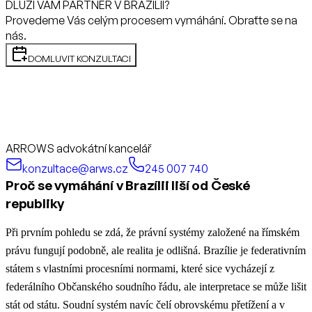
DLUŽÍ VÁM PARTNER V BRAZÍLII?
Provedeme Vás celým procesem vymáhání. Obraťte se na
nás.
DOMLUVIT KONZULTACI
ARROWS advokátní kancelář
konzultace@arws.cz
245 007 740
Proč se vymáhání v Brazílii liší od České
republiky
Při prvním pohledu se zdá, že právní systémy založené na římském
právu fungují podobně, ale realita je odlišná. Brazílie je federativním
státem s vlastními procesními normami, které sice vycházejí z
federálního Občanského soudního řádu, ale interpretace se může lišit
stát od státu. Soudní systém navíc čelí obrovskému přetížení a v