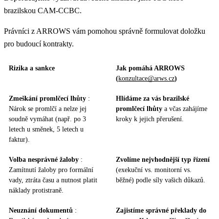
brazilskou CAM-CCBC.
Právníci z ARROWS vám pomohou správně formulovat doložku
pro budoucí kontrakty.
Rizika a sankce
Jak pomáhá ARROWS
(
konzultace@arws.cz
)
Zmeškání promlčecí lhůty
:
Hlídáme za vás brazilské
Nárok se promlčí a nelze jej
promlčecí lhůty
a včas zahájíme
soudně vymáhat (např. po 3
kroky k jejich přerušení.
letech u směnek, 5 letech u
faktur).
Volba nesprávné žaloby
:
Zvolíme nejvhodnější typ řízení
Zamítnutí žaloby pro formální
(exekuční vs. monitorní vs.
vady, ztráta času a nutnost platit
běžné) podle síly vašich důkazů.
náklady protistraně.
Neuznání dokumentů
:
Zajistíme správné překlady do