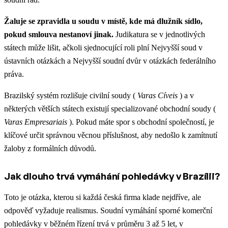
Žaluje se zpravidla u soudu v místě, kde má dlužník sídlo,
pokud smlouva nestanoví jinak.
Judikatura se v jednotlivých
státech může lišit, ačkoli sjednocující roli plní Nejvyšší soud v
ústavních otázkách a Nejvyšší soudní dvůr v otázkách federálního
práva.
Brazilský systém rozlišuje civilní soudy (
Varas Cíveis
) a v
některých větších státech existují specializované obchodní soudy (
Varas Empresariais
). Pokud máte spor s obchodní společností, je
klíčové určit správnou věcnou příslušnost, aby nedošlo k zamítnutí
žaloby z formálních důvodů.
Jak dlouho trvá vymáhání pohledávky v Brazílii?
Toto je otázka, kterou si každá česká firma klade nejdříve, ale
odpověď vyžaduje realismus. Soudní vymáhání sporné komerční
pohledávky v běžném řízení trvá v průměru 3 až 5 let, v