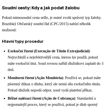
Soudní cesty: Kdy a jak podat žalobu
Pokud mimosoudní cesta selže, je nutné zvolit správný typ žaloby.
Brazilský Občanský soudní řád (CPC/2015) nabízí několik
možností:
Hlavní typy procedur
Exekuční řízení (Execução de Título Extrajudicial)
:
Nejrychlejší a nejefektivnější cesta, kterou lze použít, pokud
máte exekuční titul. Soud rovnou nařídí dlužníkovi zaplatit do 3
dnů.
Monitorní řízení (Ação Monitória)
: Používá se, pokud máte
písemný důkaz o dluhu, který ale nemá sílu exekučního titulu.
Pokud dlužník nepodá odpor, soud vydá platební příkaz.
Běžné nalézací řízení (Ação de Cobrança)
: Standardní a
nejpomalejší proces, který se používá, pokud je dluh sporný