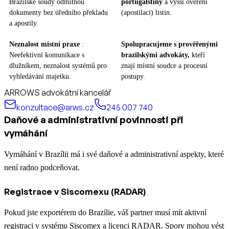
Brazilské soudy odmítnou
portugalštiny
a vyšší ověření
dokumenty bez úředního překladu
(apostilaci) listin.
a apostily.
Neznalost místní praxe
:
Spolupracujeme s prověřenými
Neefektivní komunikace s
brazilskými advokáty,
kteří
dlužníkem, neznalost systémů pro
znají místní soudce a procesní
vyhledávání majetku.
postupy.
ARROWS advokátní kancelář
konzultace@arws.cz
245 007 740
Daňové a administrativní povinnosti při
vymáhání
Vymáhání v Brazílii má i své daňové a administrativní aspekty, které
není radno podceňovat.
Registrace v Siscomexu (RADAR)
Pokud jste exportérem do Brazílie, váš partner musí mít aktivní
registraci v systému Siscomex a licenci RADAR. Spory mohou vést