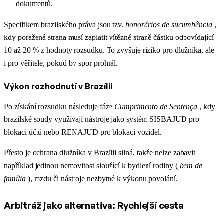
dokumentů.
Specifikem brazilského práva jsou tzv.
honorários de sucumbência
,
kdy poražená strana musí zaplatit vítězné straně částku odpovídající
10 až 20 % z hodnoty rozsudku. To zvyšuje riziko pro dlužníka, ale
i pro věřitele, pokud by spor prohrál.
Výkon rozhodnutí v Brazílii
Po získání rozsudku následuje fáze
Cumprimento de Sentença
, kdy
brazilské soudy využívají nástroje jako systém SISBAJUD pro
blokaci účtů nebo RENAJUD pro blokaci vozidel.
Přesto je ochrana dlužníka v Brazílii silná, takže nelze zabavit
například jedinou nemovitost sloužící k bydlení rodiny (
bem de
família
), mzdu či nástroje nezbytné k výkonu povolání.
Arbitráž jako alternativa: Rychlejší cesta