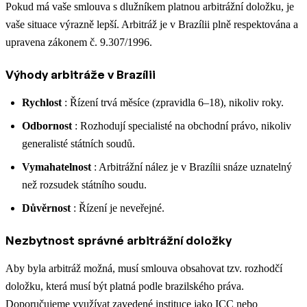
Pokud má vaše smlouva s dlužníkem platnou arbitrážní doložku, je
vaše situace výrazně lepší. Arbitráž je v Brazílii plně respektována a
upravena zákonem č. 9.307/1996.
Výhody arbitráže v Brazílii
Rychlost
: Řízení trvá měsíce (zpravidla 6–18), nikoliv roky.
Odbornost
: Rozhodují specialisté na obchodní právo, nikoliv
generalisté státních soudů.
Vymahatelnost
: Arbitrážní nález je v Brazílii snáze uznatelný
než rozsudek státního soudu.
Důvěrnost
: Řízení je neveřejné.
Nezbytnost správné arbitrážní doložky
Aby byla arbitráž možná, musí smlouva obsahovat tzv. rozhodčí
doložku, která musí být platná podle brazilského práva.
Doporučujeme využívat zavedené instituce jako ICC nebo