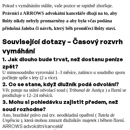
Pokud s vymáháním otálíte, vaše pozice se rapidně zhoršuje.
Právníci z ARROWS advokátní kanceláře dbají na to, aby
lhůty nikdy nebyly promarněny a aby byla včas podána
příslušná žaloba či návrh, který běh promlčecí lhůty staví.
Související dotazy – Časový rozvrh
vymáhání
1
.
Jak dlouho bude trvat, než dostanu peníze
zpět?
U mimosoudního vyrovnání 1–3 měsíce, zatímco u soudního sporu
počítejte spíše s lety (2 a více).
2
.
Co se stane, když dlužník podá odvolání?
Věc putuje na státní odvolací soud (
Tribunal de Justiça
) a řízení se
prodlužuje o 12–24 měsíců.
3
.
Mohu si pohledávku zajistit předem, než
soud rozhodne?
Ano, brazilské právo zná tzv. neodkladná opatření (
Tutela de
Urgência
), která mohou zmrazit dlužníkův majetek i během řízení.
ARROWS advokátní kancelář