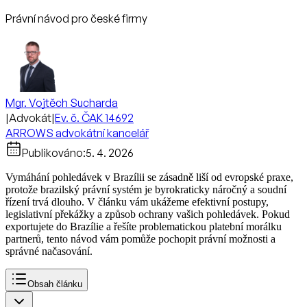
Právní návod pro české firmy
Mgr. Vojtěch Sucharda
|
Advokát
|
Ev. č. ČAK 14692
ARROWS advokátní kancelář
Publikováno:
5. 4. 2026
Vymáhání pohledávek v Brazílii se zásadně liší od evropské praxe,
protože brazilský právní systém je byrokraticky náročný a soudní
řízení trvá dlouho. V článku vám ukážeme efektivní postupy,
legislativní překážky a způsob ochrany vašich pohledávek. Pokud
exportujete do Brazílie a řešíte problematickou platební morálku
partnerů, tento návod vám pomůže pochopit právní možnosti a
správné načasování.
Obsah článku