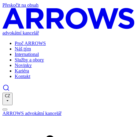
Přeskočit na obsah
advokátní kancelář
Proč ARROWS
Náš tým
International
Služby a obory
Novinky
Kariéra
Kontakt
CZ
ARROWS advokátní kancelář