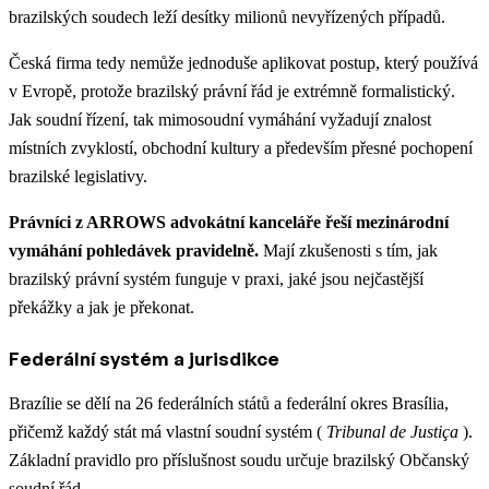
brazilských soudech leží desítky milionů nevyřízených případů.
Česká firma tedy nemůže jednoduše aplikovat postup, který používá
v Evropě, protože brazilský právní řád je extrémně formalistický.
Jak soudní řízení, tak mimosoudní vymáhání vyžadují znalost
místních zvyklostí, obchodní kultury a především přesné pochopení
brazilské legislativy.
Právníci z ARROWS advokátní kanceláře řeší mezinárodní
vymáhání pohledávek pravidelně.
Mají zkušenosti s tím, jak
brazilský právní systém funguje v praxi, jaké jsou nejčastější
překážky a jak je překonat.
Federální systém a jurisdikce
Brazílie se dělí na 26 federálních států a federální okres Brasília,
přičemž každý stát má vlastní soudní systém (
Tribunal de Justiça
).
Základní pravidlo pro příslušnost soudu určuje brazilský Občanský
soudní řád.