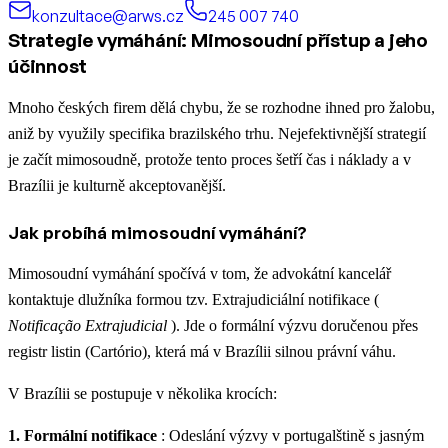
konzultace@arws.cz
245 007 740
Strategie vymáhání: Mimosoudní přístup a jeho
účinnost
Mnoho českých firem dělá chybu, že se rozhodne ihned pro žalobu,
aniž by využily specifika brazilského trhu. Nejefektivnější strategií
je začít mimosoudně, protože tento proces šetří čas i náklady a v
Brazílii je kulturně akceptovanější.
Jak probíhá mimosoudní vymáhání?
Mimosoudní vymáhání spočívá v tom, že advokátní kancelář
kontaktuje dlužníka formou tzv. Extrajudiciální notifikace (
Notificação Extrajudicial
). Jde o formální výzvu doručenou přes
registr listin (Cartório), která má v Brazílii silnou právní váhu.
V Brazílii se postupuje v několika krocích:
1. Formální notifikace
: Odeslání výzvy v portugalštině s jasným