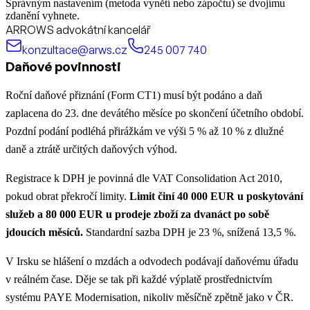
Správným nastavením (metoda vynětí nebo zápočtu) se dvojímu
zdanění vyhnete.
ARROWS advokátní kancelář
konzultace@arws.cz
245 007 740
Daňové povinnosti
Roční daňové přiznání (Form CT1) musí být podáno a daň
zaplacena do 23. dne devátého měsíce po skončení účetního období.
Pozdní podání podléhá přirážkám ve výši 5 % až 10 % z dlužné
daně a ztrátě určitých daňových výhod.
Registrace k DPH je povinná dle VAT Consolidation Act 2010,
pokud obrat překročí limity.
Limit činí 40 000 EUR u poskytování
služeb a 80 000 EUR u prodeje zboží za dvanáct po sobě
jdoucích měsíců.
Standardní sazba DPH je 23 %, snížená 13,5 %.
V Irsku se hlášení o mzdách a odvodech podávají daňovému úřadu
v reálném čase. Děje se tak při každé výplatě prostřednictvím
systému PAYE Modernisation, nikoliv měsíčně zpětně jako v ČR.