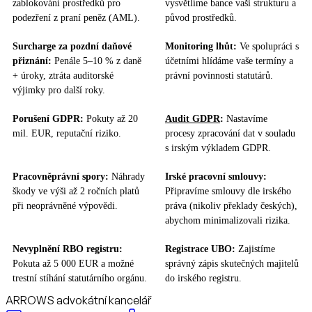
zablokování prostředků pro
vysvětlíme bance vaši strukturu a
podezření z praní peněz (AML).
původ prostředků.
Surcharge za pozdní daňové
Monitoring lhůt:
Ve spolupráci s
přiznání:
Penále 5–10 % z daně
účetními hlídáme vaše termíny a
+ úroky, ztráta auditorské
právní povinnosti statutárů.
výjimky pro další roky.
Porušení GDPR:
Pokuty až 20
Audit GDPR
:
Nastavíme
mil. EUR, reputační riziko.
procesy zpracování dat v souladu
s irským výkladem GDPR.
Pracovněprávní spory:
Náhrady
Irské pracovní smlouvy:
škody ve výši až 2 ročních platů
Připravíme smlouvy dle irského
při neoprávněné výpovědi.
práva (nikoliv překlady českých),
abychom minimalizovali rizika.
Nevyplnění RBO registru:
Registrace UBO:
Zajistíme
Pokuta až 5 000 EUR a možné
správný zápis skutečných majitelů
trestní stíhání statutárního orgánu.
do irského registru.
ARROWS advokátní kancelář