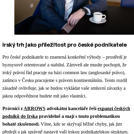
Irský trh jako příležitost pro české podnikatele
Pro české podnikatele to znamená konkrétní výhody – prostředí je
byznysově orientované a stabilní. Zároveň ale musíte pochopit, že
irský právní řád pracuje na bázi common law (anglosaské právo),
zatímco v Česku pracujeme s právem kontinentálním. Tento rozdíl
zásadně ovlivňuje, jak se budou vykládat vaše smluvní závazky a
jakou odpovědnost budete mít jako vlastníci.
Právníci z
ARROWS
advokátní kanceláře řeší
expanzi českých
podniků do Irska
pravidelně a mají s touto problematikou
bohaté zkušenosti.
Víme, kde se skrývají běžné chyby, jak jim
předejít a jak správně nastavit vaši irskou podnikatelskou strukturu.