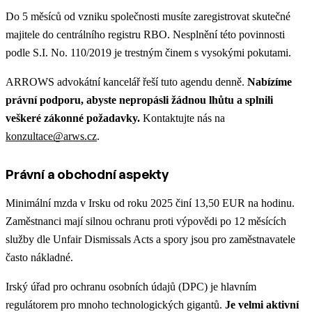
Do 5 měsíců od vzniku společnosti musíte zaregistrovat skutečné
majitele do centrálního registru RBO. Nesplnění této povinnosti
podle S.I. No. 110/2019 je trestným činem s vysokými pokutami.
ARROWS advokátní kancelář řeší tuto agendu denně.
Nabízíme
právní podporu, abyste nepropásli žádnou lhůtu a splnili
veškeré zákonné požadavky.
Kontaktujte nás na
konzultace@arws.cz
.
Právní a obchodní aspekty
Minimální mzda v Irsku od roku 2025 činí 13,50 EUR na hodinu.
Zaměstnanci mají silnou ochranu proti výpovědi po 12 měsících
služby dle Unfair Dismissals Acts a spory jsou pro zaměstnavatele
často nákladné.
Irský úřad pro ochranu osobních údajů (DPC) je hlavním
regulátorem pro mnoho technologických gigantů.
Je velmi aktivní