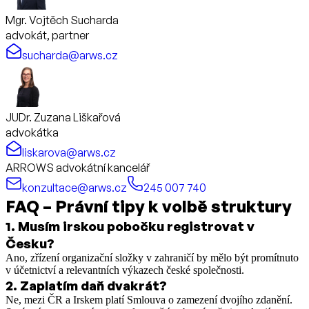
Mgr. Vojtěch Sucharda
advokát, partner
sucharda@arws.cz
JUDr. Zuzana Liškařová
advokátka
liskarova@arws.cz
ARROWS advokátní kancelář
konzultace@arws.cz
245 007 740
FAQ – Právní tipy k volbě struktury
1
.
Musím irskou pobočku registrovat v
Česku?
Ano, zřízení organizační složky v zahraničí by mělo být promítnuto
v účetnictví a relevantních výkazech české společnosti.
2
.
Zaplatím daň dvakrát?
Ne, mezi ČR a Irskem platí Smlouva o zamezení dvojího zdanění.