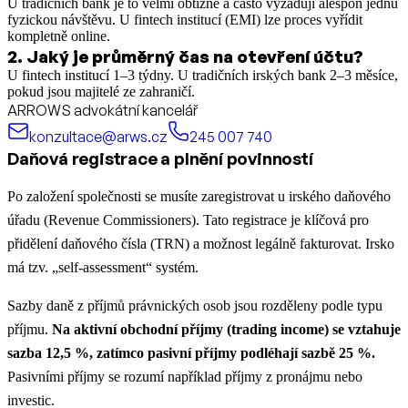
U tradičních bank je to velmi obtížné a často vyžadují alespoň jednu
fyzickou návštěvu. U fintech institucí (EMI) lze proces vyřídit
kompletně online.
2
.
Jaký je průměrný čas na otevření účtu?
U fintech institucí 1–3 týdny. U tradičních irských bank 2–3 měsíce,
pokud jsou majitelé ze zahraničí.
ARROWS advokátní kancelář
konzultace@arws.cz
245 007 740
Daňová registrace a plnění povinností
Po založení společnosti se musíte zaregistrovat u irského daňového
úřadu (Revenue Commissioners). Tato registrace je klíčová pro
přidělení daňového čísla (TRN) a možnost legálně fakturovat. Irsko
má tzv. „self-assessment“ systém.
Sazby daně z příjmů právnických osob jsou rozděleny podle typu
příjmu.
Na aktivní obchodní příjmy (trading income) se vztahuje
sazba 12,5 %, zatímco pasivní příjmy podléhají sazbě 25 %.
Pasivními příjmy se rozumí například příjmy z pronájmu nebo
investic.