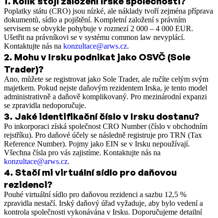
1
.
Kolik stojí založení irské společnosti?
Poplatky státu (CRO) jsou nízké, ale náklady tvoří zejména příprava
dokumentů, sídlo a pojištění. Kompletní založení s právním
servisem se obvykle pohybuje v rozmezí 2 000 – 4 000 EUR.
Ušetřit na právníkovi se v systému common law nevyplácí.
Kontaktujte nás na
konzultace@arws.cz
.
2
.
Mohu v Irsku podnikat jako OSVČ (Sole
Trader)?
Ano, můžete se registrovat jako Sole Trader, ale ručíte celým svým
majetkem. Pokud nejste daňovým rezidentem Irska, je tento model
administrativně a daňově komplikovaný. Pro mezinárodní expanzi
se zpravidla nedoporučuje.
3
.
Jaké identifikační číslo v Irsku dostanu?
Po inkorporaci získá společnost CRO Number (číslo v obchodním
rejstříku). Pro daňové účely se následně registruje pro TRN (Tax
Reference Number). Pojmy jako EIN se v Irsku nepoužívají.
Všechna čísla pro vás zajistíme. Kontaktujte nás na
konzultace@arws.cz
.
4
.
Stačí mi virtuální sídlo pro daňovou
rezidenci?
Pouhé virtuální sídlo pro daňovou rezidenci a sazbu 12,5 %
zpravidla nestačí. Irský daňový úřad vyžaduje, aby bylo vedení a
kontrola společnosti vykonávána v Irsku. Doporučujeme detailní