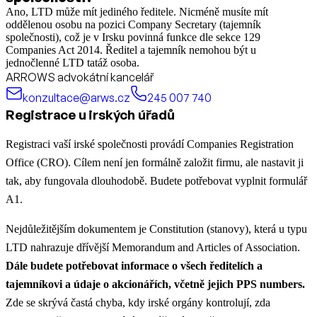
Ano, LTD může mít jediného ředitele. Nicméně musíte mít
oddělenou osobu na pozici Company Secretary (tajemník
společnosti), což je v Irsku povinná funkce dle sekce 129
Companies Act 2014. Ředitel a tajemník nemohou být u
jednočlenné LTD tatáž osoba.
ARROWS advokátní kancelář
konzultace@arws.cz
245 007 740
Registrace u irských úřadů
Registraci vaší irské společnosti provádí Companies Registration
Office (CRO). Cílem není jen formálně založit firmu, ale nastavit ji
tak, aby fungovala dlouhodobě. Budete potřebovat vyplnit formulář
A1.
Nejdůležitějším dokumentem je Constitution (stanovy), která u typu
LTD nahrazuje dřívější Memorandum and Articles of Association.
Dále budete potřebovat informace o všech ředitelích a
tajemníkovi a údaje o akcionářích, včetně jejich PPS numbers.
Zde se skrývá častá chyba, kdy irské orgány kontrolují, zda