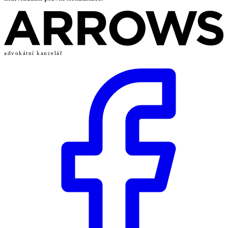
advokátní kancelář