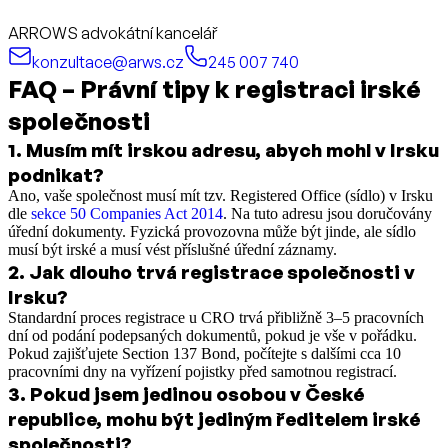
ARROWS advokátní kancelář
konzultace@arws.cz
245 007 740
FAQ – Právní tipy k registraci irské
společnosti
1
.
Musím mít irskou adresu, abych mohl v Irsku
podnikat?
Ano, vaše společnost musí mít tzv. Registered Office (sídlo) v Irsku
dle
sekce 50 Companies Act 2014
. Na tuto adresu jsou doručovány
úřední dokumenty. Fyzická provozovna může být jinde, ale sídlo
musí být irské a musí vést příslušné úřední záznamy.
2
.
Jak dlouho trvá registrace společnosti v
Irsku?
Standardní proces registrace u CRO trvá přibližně 3–5 pracovních
dní od podání podepsaných dokumentů, pokud je vše v pořádku.
Pokud zajišťujete Section 137 Bond, počítejte s dalšími cca 10
pracovními dny na vyřízení pojistky před samotnou registrací.
3
.
Pokud jsem jedinou osobou v České
republice, mohu být jediným ředitelem irské
společnosti?