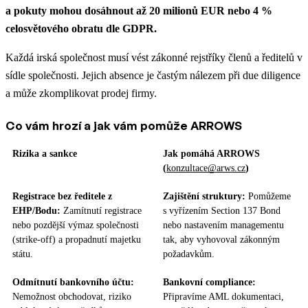
a pokuty mohou dosáhnout až 20 milionů EUR nebo 4 %
celosvětového obratu dle GDPR.
Každá irská společnost musí vést zákonné rejstříky členů a ředitelů v
sídle společnosti. Jejich absence je častým nálezem při due diligence
a může zkomplikovat prodej firmy.
Co vám hrozí a jak vám pomůže ARROWS
Rizika a sankce
Jak pomáhá ARROWS
(
konzultace@arws.cz
)
Registrace bez ředitele z
Zajištění struktury:
Pomůžeme
EHP/Bodu:
Zamítnutí registrace
s vyřízením Section 137 Bond
nebo pozdější výmaz společnosti
nebo nastavením managementu
(strike-off) a propadnutí majetku
tak, aby vyhovoval zákonným
státu.
požadavkům.
Odmítnutí bankovního účtu:
Bankovní compliance:
Nemožnost obchodovat, riziko
Připravíme AML dokumentaci,