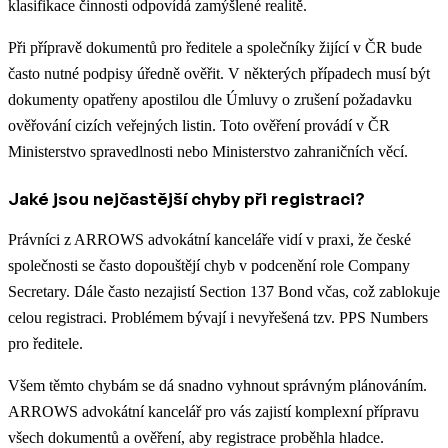
klasifikace činnosti odpovídá zamýšlené realitě.
Při přípravě dokumentů pro ředitele a společníky žijící v ČR bude
často nutné podpisy úředně ověřit. V některých případech musí být
dokumenty opatřeny apostilou dle Úmluvy o zrušení požadavku
ověřování cizích veřejných listin. Toto ověření provádí v ČR
Ministerstvo spravedlnosti nebo Ministerstvo zahraničních věcí.
Jaké jsou nejčastější chyby při registraci?
Právníci z ARROWS advokátní kanceláře vidí v praxi, že české
společnosti se často dopouštějí chyb v podcenění role Company
Secretary. Dále často nezajistí Section 137 Bond včas, což zablokuje
celou registraci. Problémem bývají i nevyřešená tzv. PPS Numbers
pro ředitele.
Všem těmto chybám se dá snadno vyhnout správným plánováním.
ARROWS advokátní kancelář pro vás zajistí komplexní přípravu
všech dokumentů a ověření, aby registrace proběhla hladce.