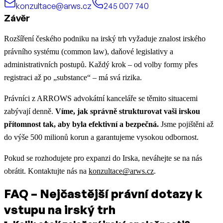
konzultace@arws.cz
245 007 740
Závěr
Rozšíření českého podniku na irský trh vyžaduje znalost irského
právního systému (common law), daňové legislativy a
administrativních postupů. Každý krok – od volby formy přes
registraci až po „substance“ – má svá rizika.
Právníci z ARROWS advokátní kanceláře se těmito situacemi
zabývají denně.
Víme, jak správně strukturovat vaši irskou
přítomnost tak, aby byla efektivní a bezpečná.
Jsme pojištěni až
do výše 500 milionů korun a garantujeme vysokou odbornost.
Pokud se rozhodujete pro expanzi do Irska, neváhejte se na nás
obrátit. Kontaktujte nás na
konzultace@arws.cz
.
FAQ – Nejčastější právní dotazy k
vstupu na irský trh