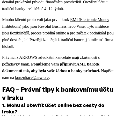
detailní prokázání původu finančních prostředků. Otevření účtu u
tradiční banky trvá běžně 4–12 týdnů.
Mnoho klientů proto volí jako první krok
EMI (Electronic Money
Institutions)
jako jsou Revolut Business nebo Wise. Tyto instituce
jsou flexibilnější, proces probíhá online a pro začátek podnikání jsou
plně dostačující. Později lze přejít k tradiční bance, jakmile má firma
historii.
Právníci z ARROWS advokátní kanceláře mají zkušenosti s
požadavky bank.
Pomůžeme vám připravit AML balíček
dokumentů tak, aby byla vaše žádost u banky průchozí.
Napište
nám na
konzultace@arws.cz
.
FAQ – Právní tipy k bankovnímu účtu
v Irsku
1
.
Mohu si otevřít účet online bez cesty do
Irska?