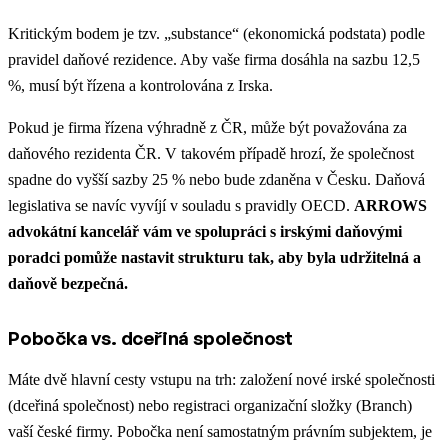
Kritickým bodem je tzv. „substance“ (ekonomická podstata) podle
pravidel daňové rezidence. Aby vaše firma dosáhla na sazbu 12,5
%, musí být řízena a kontrolována z Irska.
Pokud je firma řízena výhradně z ČR, může být považována za
daňového rezidenta ČR. V takovém případě hrozí, že společnost
spadne do vyšší sazby 25 % nebo bude zdaněna v Česku. Daňová
legislativa se navíc vyvíjí v souladu s pravidly OECD.
ARROWS
advokátní kancelář vám ve spolupráci s irskými daňovými
poradci pomůže nastavit strukturu tak, aby byla udržitelná a
daňově bezpečná.
Pobočka vs. dceřiná společnost
Máte dvě hlavní cesty vstupu na trh: založení nové irské společnosti
(dceřiná společnost) nebo registraci organizační složky (Branch)
vaší české firmy. Pobočka není samostatným právním subjektem, je