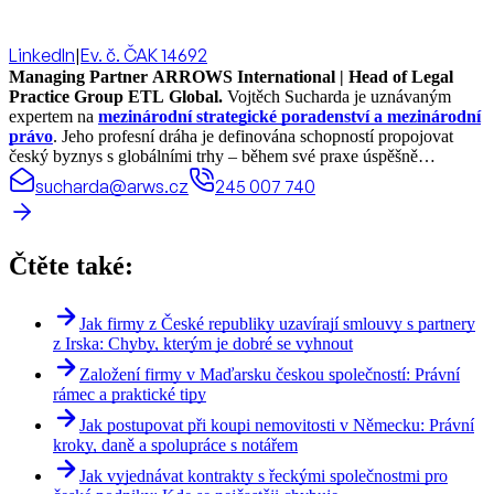
LinkedIn
|
Ev. č. ČAK 14692
Managing Partner ARROWS International | Head of Legal
Practice Group ETL Global.
Vojtěch Sucharda je uznávaným
expertem na
mezinárodní strategické poradenství a mezinárodní
právo
. Jeho profesní dráha je definována schopností propojovat
český byznys s globálními trhy – během své praxe úspěšně
realizoval právní projekty a koordinoval spolupráci ve více než 70
sucharda@arws.cz
245 007 740
zemích světa.
Čtěte také:
Jak firmy z České republiky uzavírají smlouvy s partnery
z Irska: Chyby, kterým je dobré se vyhnout
Založení firmy v Maďarsku českou společností: Právní
rámec a praktické tipy
Jak postupovat při koupi nemovitosti v Německu: Právní
kroky, daně a spolupráce s notářem
Jak vyjednávat kontrakty s řeckými společnostmi pro