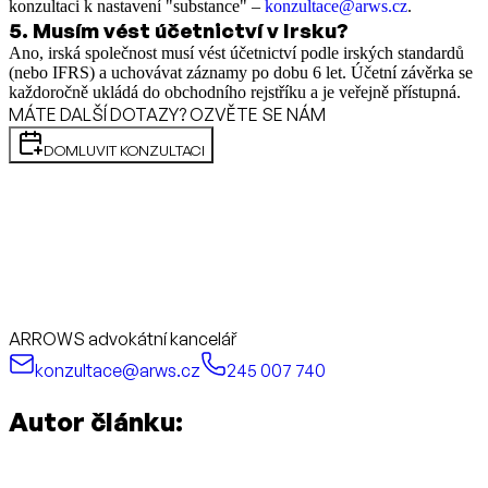
konzultaci k nastavení "substance" –
konzultace@arws.cz
.
5
.
Musím vést účetnictví v Irsku?
Ano, irská společnost musí vést účetnictví podle irských standardů
(nebo IFRS) a uchovávat záznamy po dobu 6 let. Účetní závěrka se
každoročně ukládá do obchodního rejstříku a je veřejně přístupná.
MÁTE DALŠÍ DOTAZY? OZVĚTE SE NÁM
DOMLUVIT KONZULTACI
ARROWS advokátní kancelář
konzultace@arws.cz
245 007 740
Autor článku: