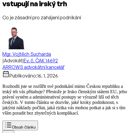
vstupují na irský trh
Co je zásadní pro zahájení podnikání
Mgr. Vojtěch Sucharda
|
Advokát
|
Ev. č. ČAK 14692
ARROWS advokátní kancelář
Publikováno:
16. 1. 2026
Rozhodli jste se rozšířit své podnikání mimo Českou republiku a
irský trh vás přitahuje? Přestože je Irsko členským státem EU, jeho
právní systém a administrativní postupy se výrazně liší od těch
českých. V tomto článku se dozvíte, jaké kroky podniknout, s
jakými náklady počítat, jaká rizika vás mohou potkat a jak si s tím
vším poradit bez zbytečných komplikací.
Obsah článku