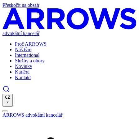
Přeskočit na obsah
advokátní kancelář
Proč ARROWS
Náš tým
International
Služby a obory
Novinky
Kariéra
Kontakt
CZ
ARROWS advokátní kancelář