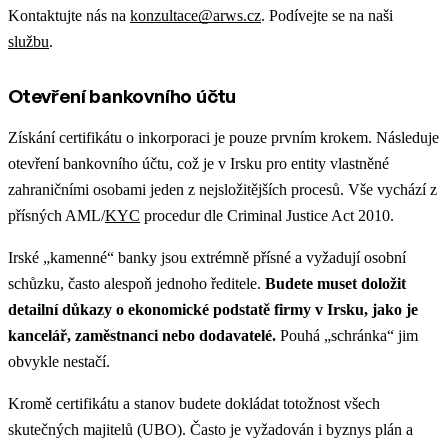
Kontaktujte nás na
konzultace@arws.cz
. Podívejte se na naši
službu
.
Otevření bankovního účtu
Získání certifikátu o inkorporaci je pouze prvním krokem. Následuje
otevření bankovního účtu, což je v Irsku pro entity vlastněné
zahraničními osobami jeden z nejsložitějších procesů. Vše vychází z
přísných AML/
KYC
procedur dle Criminal Justice Act 2010.
Irské „kamenné“ banky jsou extrémně přísné a vyžadují osobní
schůzku, často alespoň jednoho ředitele.
Budete muset doložit
detailní důkazy o ekonomické podstatě firmy v Irsku, jako je
kancelář, zaměstnanci nebo dodavatelé.
Pouhá „schránka“ jim
obvykle nestačí.
Kromě certifikátu a stanov budete dokládat totožnost všech
skutečných majitelů (UBO). Často je vyžadován i byznys plán a