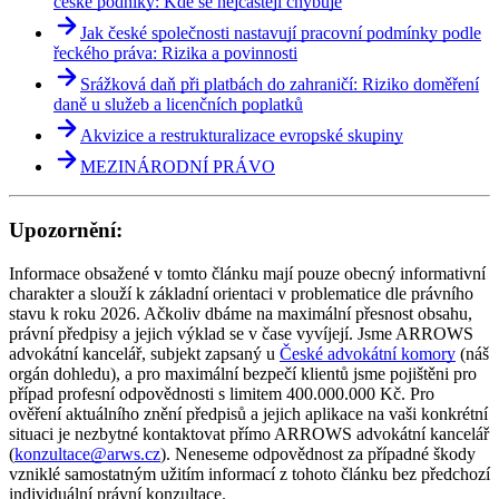
české podniky: Kde se nejčastěji chybuje
Jak české společnosti nastavují pracovní podmínky podle
řeckého práva: Rizika a povinnosti
Srážková daň při platbách do zahraničí: Riziko doměření
daně u služeb a licenčních poplatků
Akvizice a restrukturalizace evropské skupiny
MEZINÁRODNÍ PRÁVO
Upozornění:
Informace obsažené v tomto článku mají pouze obecný informativní
charakter a slouží k základní orientaci v problematice dle právního
stavu k roku 2026. Ačkoliv dbáme na maximální přesnost obsahu,
právní předpisy a jejich výklad se v čase vyvíjejí. Jsme ARROWS
advokátní kancelář, subjekt zapsaný u
České advokátní komory
(náš
orgán dohledu), a pro maximální bezpečí klientů jsme pojištěni pro
případ profesní odpovědnosti s limitem 400.000.000 Kč. Pro
ověření aktuálního znění předpisů a jejich aplikace na vaši konkrétní
situaci je nezbytné kontaktovat přímo ARROWS advokátní kancelář
(
konzultace@arws.cz
). Neneseme odpovědnost za případné škody
vzniklé samostatným užitím informací z tohoto článku bez předchozí
individuální právní konzultace.