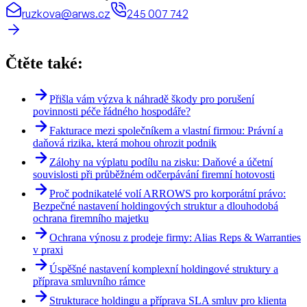
ruzkova@arws.cz
245 007 742
Čtěte také:
Přišla vám výzva k náhradě škody pro porušení
povinnosti péče řádného hospodáře?
Fakturace mezi společníkem a vlastní firmou: Právní a
daňová rizika, která mohou ohrozit podnik
Zálohy na výplatu podílu na zisku: Daňové a účetní
souvislosti při průběžném odčerpávání firemní hotovosti
Proč podnikatelé volí ARROWS pro korporátní právo:
Bezpečné nastavení holdingových struktur a dlouhodobá
ochrana firemního majetku
Ochrana výnosu z prodeje firmy: Alias Reps & Warranties
v praxi
Úspěšné nastavení komplexní holdingové struktury a
příprava smluvního rámce
Strukturace holdingu a příprava SLA smluv pro klienta