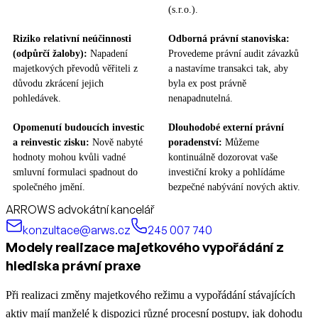
(s.r.o.).
Riziko relativní neúčinnosti
Odborná právní stanoviska:
(odpůrčí žaloby):
Napadení
Provedeme právní audit závazků
majetkových převodů věřiteli z
a nastavíme transakci tak, aby
důvodu zkrácení jejich
byla ex post právně
pohledávek.
nenapadnutelná.
Opomenutí budoucích investic
Dlouhodobé externí právní
a reinvestic zisku:
Nově nabyté
poradenství:
Můžeme
hodnoty mohou kvůli vadné
kontinuálně dozorovat vaše
smluvní formulaci spadnout do
investiční kroky a pohlídáme
společného jmění.
bezpečné nabývání nových aktiv.
ARROWS advokátní kancelář
konzultace@arws.cz
245 007 740
Modely realizace majetkového vypořádání z
hlediska právní praxe
Při realizaci změny majetkového režimu a vypořádání stávajících
aktiv mají manželé k dispozici různé procesní postupy, jak dohodu