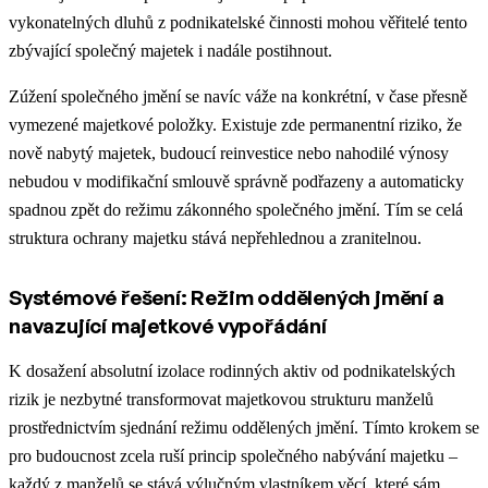
vykonatelných dluhů z podnikatelské činnosti mohou věřitelé tento
zbývající společný majetek i nadále postihnout.
Zúžení společného jmění se navíc váže na konkrétní, v čase přesně
vymezené majetkové položky. Existuje zde permanentní riziko, že
nově nabytý majetek, budoucí reinvestice nebo nahodilé výnosy
nebudou v modifikační smlouvě správně podřazeny a automaticky
spadnou zpět do režimu zákonného společného jmění. Tím se celá
struktura ochrany majetku stává nepřehlednou a zranitelnou.
Systémové řešení: Režim oddělených jmění a
navazující majetkové vypořádání
K dosažení absolutní izolace rodinných aktiv od podnikatelských
rizik je nezbytné transformovat majetkovou strukturu manželů
prostřednictvím sjednání režimu oddělených jmění. Tímto krokem se
pro budoucnost zcela ruší princip společného nabývání majetku –
každý z manželů se stává výlučným vlastníkem věcí, které sám