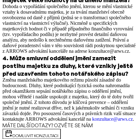
Dohoda o vypořádání společného jmění, kterou se mění vlastnické
vztahy k dosavadnímu majetku, je za trvání manželství obecně
osvobozena od daně z příjmů (jedná se o transformaci společného
vlastnictví na vlastnictví výlučné). Nicméně u specifických
majetkových hodnot či v případě případného finančního vyrovnání
(tzv. vypořádacího podílu) je nezbytné provést detailní daňovou
analýzu, aby nedošlo k nechtěnému daňovému zatížení. Právní a
daňové poradenství vám v této souvislosti rádi poskytnou specialisté
z ARROWS advokátní kanceláře na adrese konzultace@arws.cz.
4
.
Může smluvní oddělení jmění zamezit
postihu majetku za dluhy, které vznikly ještě
před uzavřením tohoto notářského zápisu?
Změna manželského majetkového režimu působí zásadně do
budoucnosti. Dluhy, které podnikající fyzická osoba nahromadila
před okamžikem sepsání notářského zápisu o oddělení jmění,
mohou věřitelé i nadále uspokojit z majetku, který do té doby tvořil
společné jmění. Z tohoto důvodu je klíčová prevence – oddělení
jmění je nutné realizovat dříve, než k jakémukoliv selhání či vzniku
závazků dojde. Pro posouzení časových a právních rizik vaší situace
kontaktujte ARROWS advokátní kancelář na
konzultace@arws.cz
.
MÁTE DALŠÍ DOTAZY? OZVĚTE SE NÁM
DOMLUVIT KONZULTACI