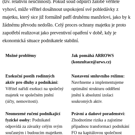
(tzv. relativní neúčinnost). Pokud soud odpůrčí žalobě věřitele
vyhoví, může věřitel dosáhnout uspokojení své pohledávky z
majetku, který sice již formálně patří druhému manželovi, jako by k
žádnému převodu nedošlo. Celý proces ochrany majetku je proto
zapotřebí realizovat jako preventivní opatření v době, kdy je
ekonomická situace podnikatele stabilní.
Možné problémy
Jak pomáhá ARROWS
(konzultace@arws.cz)
Exekuční postih rodinných
Nastavení smluvního režimu:
aktiv pro dluhy z podnikání:
Navrhneme a implementujeme
Věřitel nařídí exekuci na společný
optimální strukturu oddělení
majetek ve společném jmění
jmění k absolutní izolaci
(účty, nemovitosti).
soukromých aktiv.
Neomezené ručení podnikající
Právní a daňové poradenství:
fyzické osoby:
Podnikatel
Zhodnotíme rizika a zajistíme
odpovídá za závazky celým svým
případnou transformaci podnikání
současným i budoucím majetkem.
FO na kapitálovou společnost