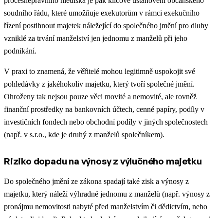
procesněprávního hlediska je pak klíčové ustanovení občanského
soudního řádu, které umožňuje exekutorům v rámci exekučního
řízení postihnout majetek náležející do společného jmění pro dluhy
vzniklé za trvání manželství jen jednomu z manželů při jeho
podnikání.
V praxi to znamená, že věřitelé mohou legitimně uspokojit své
pohledávky z jakéhokoliv majetku, který tvoří společné jmění.
Ohroženy tak nejsou pouze věci movité a nemovité, ale rovněž
finanční prostředky na bankovních účtech, cenné papíry, podíly v
investičních fondech nebo obchodní podíly v jiných společnostech
(např. v s.r.o., kde je druhý z manželů společníkem).
Riziko dopadu na výnosy z výlučného majetku
Do společného jmění ze zákona spadají také zisk a výnosy z
majetku, který náleží výhradně jednomu z manželů (např. výnosy z
pronájmu nemovitosti nabyté před manželstvím či dědictvím, nebo