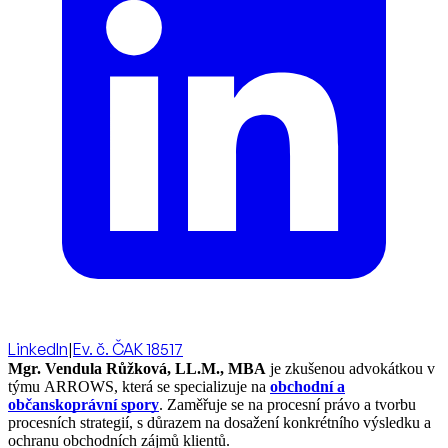
LinkedIn
|
Ev. č. ČAK 18517
Mgr. Vendula Růžková, LL.M., MBA
je zkušenou advokátkou v
týmu ARROWS, která se specializuje na
obchodní a
občanskoprávní spory
. Zaměřuje se na procesní právo a tvorbu
procesních strategií, s důrazem na dosažení konkrétního výsledku a
ochranu obchodních zájmů klientů.