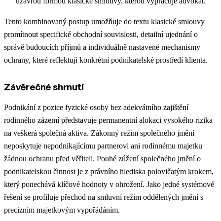
uzavřou formou klasické smlouvy, kterou vypracuje advokát.
Tento kombinovaný postup umožňuje do textu klasické smlouvy
promítnout specifické obchodní souvislosti, detailní ujednání o
správě budoucích příjmů a individuálně nastavené mechanismy
ochrany, které reflektují konkrétní podnikatelské prostředí klienta.
Závěrečné shrnutí
Podnikání z pozice fyzické osoby bez adekvátního zajištění
rodinného zázemí představuje permanentní alokaci vysokého rizika
na veškerá společná aktiva. Zákonný režim společného jmění
neposkytuje nepodnikajícímu partnerovi ani rodinnému majetku
žádnou ochranu před věřiteli. Pouhé zúžení společného jmění o
podnikatelskou činnost je z právního hlediska polovičatým krokem,
který ponechává klíčové hodnoty v ohrožení. Jako jedné systémové
řešení se profiluje přechod na smluvní režim oddělených jmění s
precizním majetkovým vypořádáním.