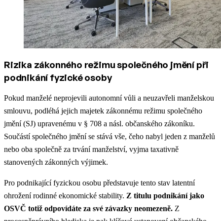
Rizika zákonného režimu společného jmění při
podnikání fyzické osoby
Pokud manželé neprojevili autonomní vůli a neuzavřeli manželskou
smlouvu, podléhá jejich majetek zákonnému režimu společného
jmění (SJ) upravenému v § 708 a násl. občanského zákoníku.
Součástí společného jmění se stává vše, čeho nabyl jeden z manželů
nebo oba společně za trvání manželství, vyjma taxativně
stanovených zákonných výjimek.
Pro podnikající fyzickou osobu představuje tento stav latentní
ohrožení rodinné ekonomické stability.
Z titulu podnikání jako
OSVČ totiž odpovídáte za své závazky neomezeně.
Z