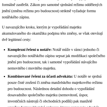
formálně zastřešit. Zákon pro samotné sjednání režimu oddělených
jmění (změnu režimu pro budoucnost) striktně vyžaduje formu
notářského zápisu.
U navazujícího kroku, kterým je vypořádání majetku
akumulovaného do okamžiku podpisu této změny, se však otevírají
dvě legitimní cesty:
Komplexní řešení u notáře:
Notář může v rámci jednoho či
navazujícího notářského zápisu sepsat jak modifikaci společného
jmění pro budoucnost, tak i samotné vypořádání stávajícího
nemovitého i movitého majetku.
Kombinované řešení za účasti advokáta:
U notáře se sjedná
pouze čisté zrušení či změna manželského majetkového režimu
pro budoucnost. Následnou detailní dohodu o vypořádání
dosavadního společného majetku (nemovitostí, úspor,
investičních nástrojů či obchodních podílů) pak manželé