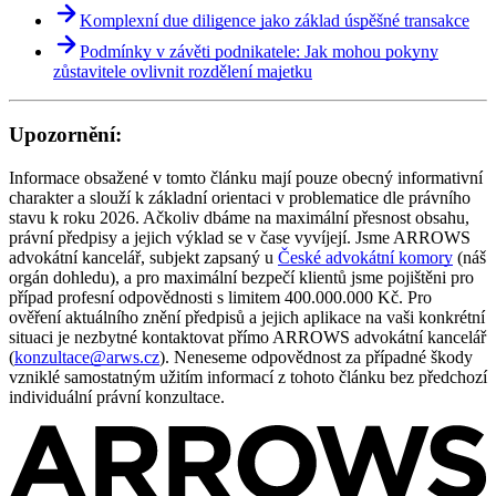
Komplexní due diligence jako základ úspěšné transakce
Podmínky v závěti podnikatele: Jak mohou pokyny
zůstavitele ovlivnit rozdělení majetku
Upozornění:
Informace obsažené v tomto článku mají pouze obecný informativní
charakter a slouží k základní orientaci v problematice dle právního
stavu k roku 2026. Ačkoliv dbáme na maximální přesnost obsahu,
právní předpisy a jejich výklad se v čase vyvíjejí. Jsme ARROWS
advokátní kancelář, subjekt zapsaný u
České advokátní komory
(náš
orgán dohledu), a pro maximální bezpečí klientů jsme pojištěni pro
případ profesní odpovědnosti s limitem 400.000.000 Kč. Pro
ověření aktuálního znění předpisů a jejich aplikace na vaši konkrétní
situaci je nezbytné kontaktovat přímo ARROWS advokátní kancelář
(
konzultace@arws.cz
). Neneseme odpovědnost za případné škody
vzniklé samostatným užitím informací z tohoto článku bez předchozí
individuální právní konzultace.