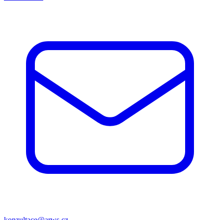
konzultace@arws.cz