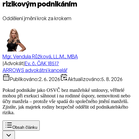
rizikovým podnikáním
Oddělení jmění krok za krokem
Mgr. Vendula Růžková, LL.M., MBA
|
Advokát
|
Ev. č. ČAK 18517
ARROWS advokátní kancelář
Publikováno:
2. 6. 2026
Aktualizováno:
5. 8. 2026
Pokud podnikáte jako OSVČ bez manželské smlouvy, věřitelé
mohou při exekuci sáhnout i na rodinné úspory, nemovitosti nebo
účty manžela – protože vše spadá do společného jmění manželů.
Zjistíte, jak majetek rodiny bezpečně oddělit od podnikatelského
rizika.
Obsah článku