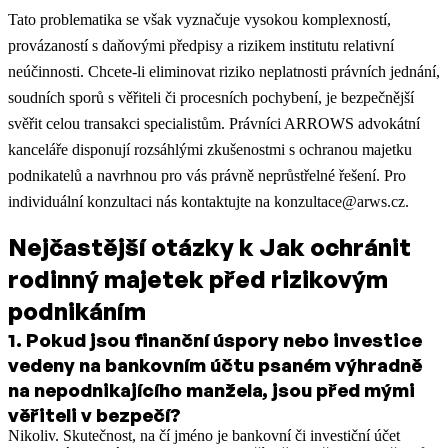
Tato problematika se však vyznačuje vysokou komplexností,
provázaností s daňovými předpisy a rizikem institutu relativní
neúčinnosti. Chcete-li eliminovat riziko neplatnosti právních jednání,
soudních sporů s věřiteli či procesních pochybení, je bezpečnější
svěřit celou transakci specialistům. Právníci ARROWS advokátní
kanceláře disponují rozsáhlými zkušenostmi s ochranou majetku
podnikatelů a navrhnou pro vás právně neprůstřelné řešení. Pro
individuální konzultaci nás kontaktujte na konzultace@arws.cz.
Nejčastější otázky k Jak ochránit
rodinný majetek před rizikovým
podnikáním
1
.
Pokud jsou finanční úspory nebo investice
vedeny na bankovním účtu psaném výhradně
na nepodnikajícího manžela, jsou před mými
věřiteli v bezpečí?
Nikoliv. Skutečnost, na čí jméno je bankovní či investiční účet