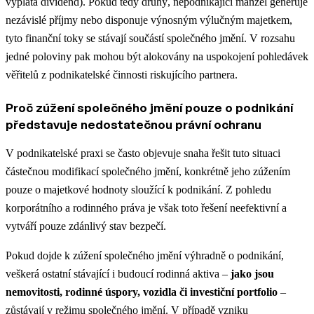
výplata dividend). Pokud tedy druhý, nepodnikající manžel generuje
nezávislé příjmy nebo disponuje výnosným výlučným majetkem,
tyto finanční toky se stávají součástí společného jmění. V rozsahu
jedné poloviny pak mohou být alokovány na uspokojení pohledávek
věřitelů z podnikatelské činnosti riskujícího partnera.
Proč zúžení společného jmění pouze o podnikání
představuje nedostatečnou právní ochranu
V podnikatelské praxi se často objevuje snaha řešit tuto situaci
částečnou modifikací společného jmění, konkrétně jeho zúžením
pouze o majetkové hodnoty sloužící k podnikání. Z pohledu
korporátního a rodinného práva je však toto řešení neefektivní a
vytváří pouze zdánlivý stav bezpečí.
Pokud dojde k zúžení společného jmění výhradně o podnikání,
veškerá ostatní stávající i budoucí rodinná aktiva –
jako jsou
nemovitosti, rodinné úspory, vozidla či investiční portfolio
–
zůstávají v režimu společného jmění. V případě vzniku