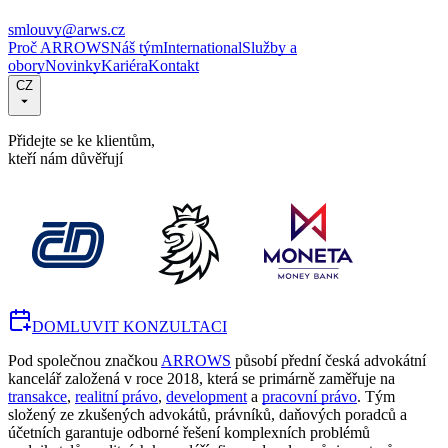
smlouvy@arws.cz
Proč ARROWS
Náš tým
International
Služby a
obory
Novinky
Kariéra
Kontakt
CZ
Přidejte se ke klientům,
kteří nám důvěřují
DOMLUVIT KONZULTACI
Pod společnou značkou
ARROWS
působí přední česká advokátní
kancelář založená v roce 2018, která se primárně zaměřuje na
transakce
,
realitní právo
,
development
a
pracovní právo
. Tým
složený ze zkušených advokátů, právníků, daňových poradců a
účetních garantuje odborné řešení komplexních problémů