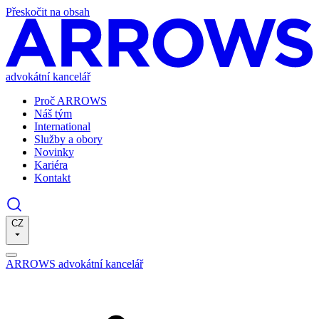
Přeskočit na obsah
advokátní kancelář
Proč ARROWS
Náš tým
International
Služby a obory
Novinky
Kariéra
Kontakt
CZ
ARROWS advokátní kancelář