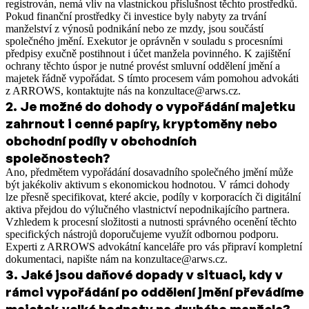
registrován, nemá vliv na vlastnickou příslušnost těchto prostředků.
Pokud finanční prostředky či investice byly nabyty za trvání
manželství z výnosů podnikání nebo ze mzdy, jsou součástí
společného jmění. Exekutor je oprávněn v souladu s procesními
předpisy exučně postihnout i účet manžela povinného. K zajištění
ochrany těchto úspor je nutné provést smluvní oddělení jmění a
majetek řádně vypořádat. S tímto procesem vám pomohou advokáti
z ARROWS, kontaktujte nás na konzultace@arws.cz.
2
.
Je možné do dohody o vypořádání majetku
zahrnout i cenné papíry, kryptoměny nebo
obchodní podíly v obchodních
společnostech?
Ano, předmětem vypořádání dosavadního společného jmění může
být jakékoliv aktivum s ekonomickou hodnotou. V rámci dohody
lze přesně specifikovat, které akcie, podíly v korporacích či digitální
aktiva přejdou do výlučného vlastnictví nepodnikajícího partnera.
Vzhledem k procesní složitosti a nutnosti správného ocenění těchto
specifických nástrojů doporučujeme využít odbornou podporu.
Experti z ARROWS advokátní kanceláře pro vás připraví kompletní
dokumentaci, napište nám na konzultace@arws.cz.
3
.
Jaké jsou daňové dopady v situaci, kdy v
rámci vypořádání po oddělení jmění převádíme
majetek velké hodnoty na druhého manžela?