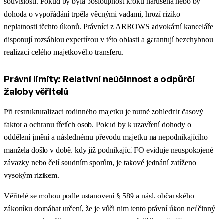
souvislosti. Pokud by byla posloupnost kroků narušena nebo by
dohoda o vypořádání trpěla věcnými vadami, hrozí riziko
neplatnosti těchto úkonů. Právníci z ARROWS advokátní kanceláře
disponují rozsáhlou expertízou v této oblasti a garantují bezchybnou
realizaci celého majetkového transferu.
Právní limity: Relativní neúčinnost a odpůrčí
žaloby věřitelů
Při restrukturalizaci rodinného majetku je nutné zohlednit časový
faktor a ochranu třetích osob. Pokud by k uzavření dohody o
oddělení jmění a následnému převodu majetku na nepodnikajícího
manžela došlo v době, kdy již podnikající FO eviduje neuspokojené
závazky nebo čelí soudním sporům, je takové jednání zatíženo
vysokým rizikem.
Věřitelé se mohou podle ustanovení § 589 a násl. občanského
zákoníku domáhat určení, že je vůči nim tento právní úkon neúčinný