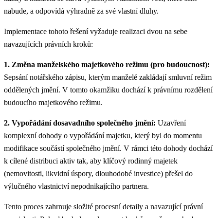
nabude, a odpovídá výhradně za své vlastní dluhy.
Implementace tohoto řešení vyžaduje realizaci dvou na sebe
navazujících právních kroků:
1. Změna manželského majetkového režimu (pro budoucnost):
Sepsání notářského zápisu, kterým manželé zakládají smluvní režim
oddělených jmění. V tomto okamžiku dochází k právnímu rozdělení
budoucího majetkového režimu.
2. Vypořádání dosavadního společného jmění:
Uzavření
komplexní dohody o vypořádání majetku, který byl do momentu
modifikace součástí společného jmění. V rámci této dohody dochází
k cílené distribuci aktiv tak, aby klíčový rodinný majetek
(nemovitosti, likvidní úspory, dlouhodobé investice) přešel do
výlučného vlastnictví nepodnikajícího partnera.
Tento proces zahrnuje složité procesní detaily a navazující právní