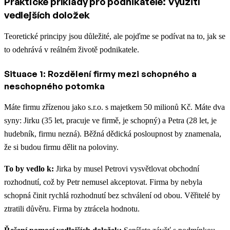
Praktické příklady pro podnikatele: Využití
vedlejších doložek
Teoretické principy jsou důležité, ale pojďme se podívat na to, jak se
to odehrává v reálném životě podnikatele.
Situace 1: Rozdělení firmy mezi schopného a
neschopného potomka
Máte firmu zřízenou jako s.r.o. s majetkem 50 milionů Kč. Máte dva
syny: Jirku (35 let, pracuje ve firmě, je schopný) a Petra (28 let, je
hudebník, firmu nezná). Běžná dědická posloupnost by znamenala,
že si budou firmu dělit na poloviny.
To by vedlo k:
Jirka by musel Petrovi vysvětlovat obchodní
rozhodnutí, což by Petr nemusel akceptovat. Firma by nebyla
schopná činit rychlá rozhodnutí bez schválení od obou. Věřitelé by
ztratili důvěru. Firma by ztrácela hodnotu.