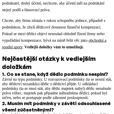
podnikatel, druhý účetní, nechcete, aby účetní měl na podnikání
stejný podíl a hlasovací práva.
Chcete, aby firma zůstala v rukou schopného jedince, případně s
podmínkou, že zbylí dědicové dostanou finanční kompenzaci.
Pokud se mezi dědici objeví nesoulad ohledně řízení firmy nebo
vypořádání kompenzace, bývá na místě řešit věc jako
obchodní a
soudní spory
.
Vedlejší doložky vám to umožňují.
Nejčastější otázky k vedlejším
doložkám
1
.
Co se stane, když dědic podmínku nesplní?
Závisí na typu podmínky. U rozvazovací podmínky (ta se nesmí stát,
aby dědictví nezaniklo) dědic o dědictví přijde. U odkládací
podmínky (ta se musí stát, aby dědic majetek nabyl) dědic nenabude
práva vůbec, majetek pak připadne náhradnímu dědici, pokud byl
určen, nebo se postupuje podle zákonné posloupnosti.
2
.
Musím mít podmínky v závěti odsouhlasené
všemi zúčastněnými?