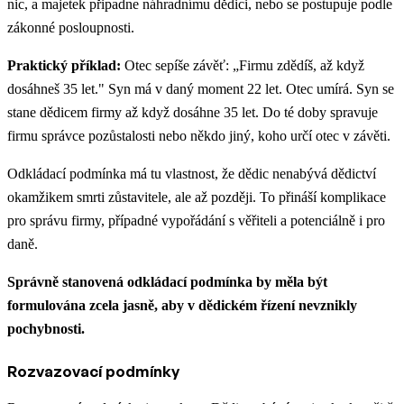
nic, a majetek připadne náhradnímu dědici, nebo se postupuje podle
zákonné posloupnosti.
Praktický příklad:
Otec sepíše závěť: „Firmu zdědíš, až když
dosáhneš 35 let." Syn má v daný moment 22 let. Otec umírá. Syn se
stane dědicem firmy až když dosáhne 35 let. Do té doby spravuje
firmu správce pozůstalosti nebo někdo jiný, koho určí otec v závěti.
Odkládací podmínka má tu vlastnost, že dědic nenabývá dědictví
okamžikem smrti zůstavitele, ale až později. To přináší komplikace
pro správu firmy, případné vypořádání s věřiteli a potenciálně i pro
daně.
Správně stanovená odkládací podmínka by měla být
formulována zcela jasně, aby v dědickém řízení nevznikly
pochybnosti.
Rozvazovací podmínky