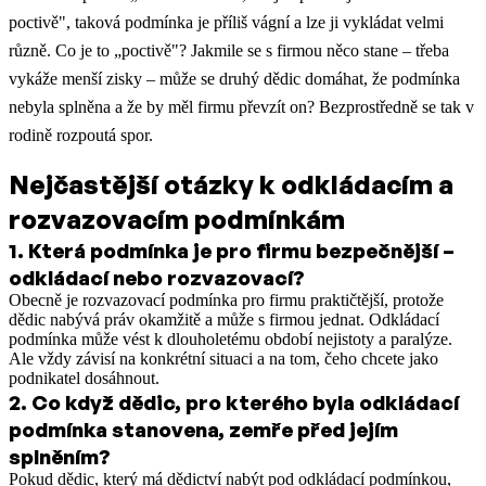
poctivě", taková podmínka je příliš vágní a lze ji vykládat velmi
různě. Co je to „poctivě"? Jakmile se s firmou něco stane – třeba
vykáže menší zisky – může se druhý dědic domáhat, že podmínka
nebyla splněna a že by měl firmu převzít on? Bezprostředně se tak v
rodině rozpoutá spor.
Nejčastější otázky k odkládacím a
rozvazovacím podmínkám
1
.
Která podmínka je pro firmu bezpečnější –
odkládací nebo rozvazovací?
Obecně je rozvazovací podmínka pro firmu praktičtější, protože
dědic nabývá práv okamžitě a může s firmou jednat. Odkládací
podmínka může vést k dlouholetému období nejistoty a paralýze.
Ale vždy závisí na konkrétní situaci a na tom, čeho chcete jako
podnikatel dosáhnout.
2
.
Co když dědic, pro kterého byla odkládací
podmínka stanovena, zemře před jejím
splněním?
Pokud dědic, který má dědictví nabýt pod odkládací podmínkou,