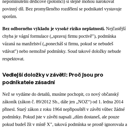
nepominutelní dědicové (potomci) si stejně mohou nárokovat
povinný díl. Bez promyšleného rozdělení se podnikatel vystavuje
sporům.
Bez odborného výkladu je vysoké riziko neplatnosti.
Nejčastější
chyba je vágní formulace („spravuj firmu poctivě"), podmínka
vázaná na manželství („ponecháš si firmu, pokud se nebudeš
vdávat") nebo nemožné podmínky. Soud takové doložky nebude
respektovat.
Vedlejší doložky v závěti: Proč jsou pro
podnikatele zásadní
Než se vydáme do detailů, musíme pochopit, co nový občanský
zákoník (zákon č. 89/2012 Sb., dále jen „NOZ“) od 1. ledna 2014
přinesl. Starý zákon z roku 1964 nepřipouštěl v závěti vůbec žádné
podmínky. Pokud jste v závěti napsali „dům dostaneš, ale pouze
pokud budeš žít v místě X", taková podmínka se prostě ignorovala a