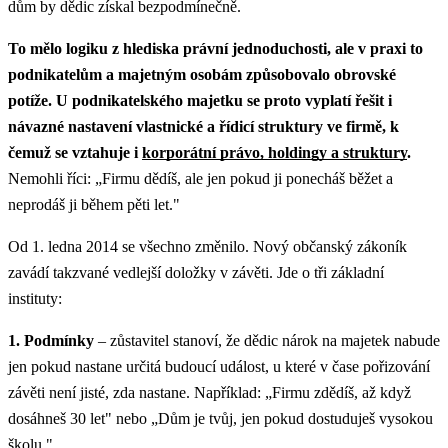
dům by dědic získal bezpodmínečně.
To mělo logiku z hlediska právní jednoduchosti, ale v praxi to
podnikatelům a majetným osobám způsobovalo obrovské
potíže.
U podnikatelského majetku se proto vyplatí řešit i
návazné nastavení vlastnické a řídicí struktury ve firmě, k
čemuž se vztahuje i
korporátní právo, holdingy a struktury
.
Nemohli říci: „Firmu dědíš, ale jen pokud ji ponecháš běžet a
neprodáš ji během pěti let."
Od 1. ledna 2014 se všechno změnilo. Nový občanský zákoník
zavádí takzvané vedlejší doložky v závěti. Jde o tři základní
instituty:
1. Podmínky
– zůstavitel stanoví, že dědic nárok na majetek nabude
jen pokud nastane určitá budoucí událost, u které v čase pořizování
závěti není jisté, zda nastane. Například: „Firmu zdědíš, až když
dosáhneš 30 let" nebo „Dům je tvůj, jen pokud dostuduješ vysokou
školu."