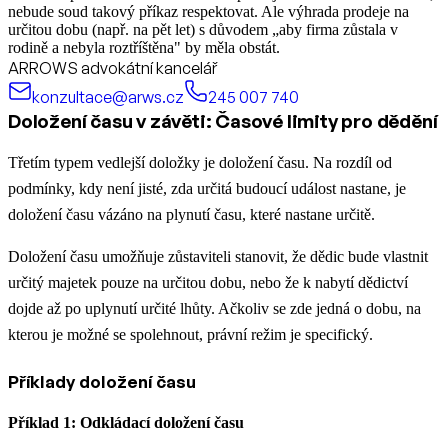
nebude soud takový příkaz respektovat. Ale výhrada prodeje na
určitou dobu (např. na pět let) s důvodem „aby firma zůstala v
rodině a nebyla roztříštěna" by měla obstát.
ARROWS advokátní kancelář
konzultace@arws.cz
245 007 740
Doložení času v závěti: Časové limity pro dědění
Třetím typem vedlejší doložky je doložení času. Na rozdíl od
podmínky, kdy není jisté, zda určitá budoucí událost nastane, je
doložení času vázáno na plynutí času, které nastane určitě.
Doložení času umožňuje zůstaviteli stanovit, že dědic bude vlastnit
určitý majetek pouze na určitou dobu, nebo že k nabytí dědictví
dojde až po uplynutí určité lhůty. Ačkoliv se zde jedná o dobu, na
kterou je možné se spolehnout, právní režim je specifický.
Příklady doložení času
Příklad 1: Odkládací doložení času