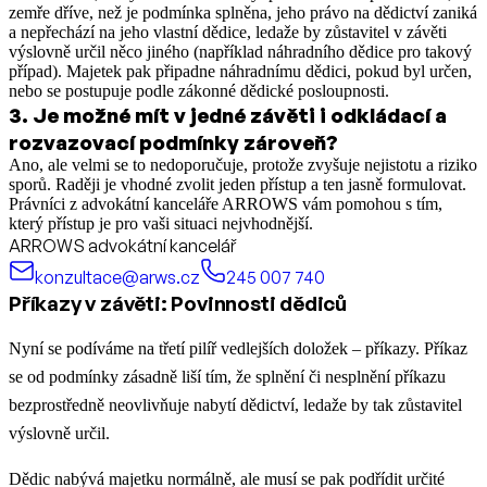
zemře dříve, než je podmínka splněna, jeho právo na dědictví zaniká
a nepřechází na jeho vlastní dědice, ledaže by zůstavitel v závěti
výslovně určil něco jiného (například náhradního dědice pro takový
případ). Majetek pak připadne náhradnímu dědici, pokud byl určen,
nebo se postupuje podle zákonné dědické posloupnosti.
3
.
Je možné mít v jedné závěti i odkládací a
rozvazovací podmínky zároveň?
Ano, ale velmi se to nedoporučuje, protože zvyšuje nejistotu a riziko
sporů. Raději je vhodné zvolit jeden přístup a ten jasně formulovat.
Právníci z advokátní kanceláře ARROWS vám pomohou s tím,
který přístup je pro vaši situaci nejvhodnější.
ARROWS advokátní kancelář
konzultace@arws.cz
245 007 740
Příkazy v závěti: Povinnosti dědiců
Nyní se podíváme na třetí pilíř vedlejších doložek – příkazy. Příkaz
se od podmínky zásadně liší tím, že splnění či nesplnění příkazu
bezprostředně neovlivňuje nabytí dědictví, ledaže by tak zůstavitel
výslovně určil.
Dědic nabývá majetku normálně, ale musí se pak podřídit určité