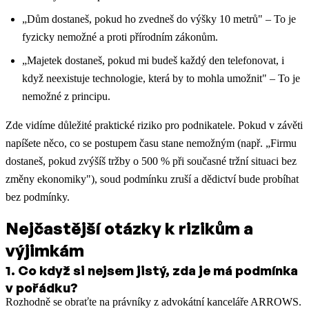
„Dům dostaneš, pokud ho zvedneš do výšky 10 metrů" – To je
fyzicky nemožné a proti přírodním zákonům.
„Majetek dostaneš, pokud mi budeš každý den telefonovat, i
když neexistuje technologie, která by to mohla umožnit" – To je
nemožné z principu.
Zde vidíme důležité praktické riziko pro podnikatele. Pokud v závěti
napíšete něco, co se postupem času stane nemožným (např. „Firmu
dostaneš, pokud zvýšíš tržby o 500 % při současné tržní situaci bez
změny ekonomiky"), soud podmínku zruší a dědictví bude probíhat
bez podmínky.
Nejčastější otázky k rizikům a
výjimkám
1
.
Co když si nejsem jistý, zda je má podmínka
v pořádku?
Rozhodně se obraťte na právníky z advokátní kanceláře ARROWS.