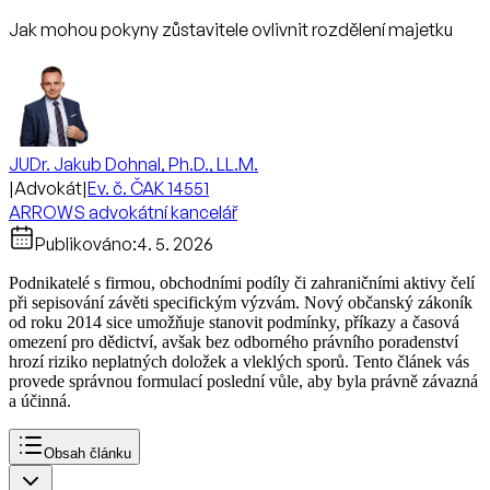
Jak mohou pokyny zůstavitele ovlivnit rozdělení majetku
JUDr. Jakub Dohnal, Ph.D., LL.M.
|
Advokát
|
Ev. č. ČAK 14551
ARROWS advokátní kancelář
Publikováno:
4. 5. 2026
Podnikatelé s firmou, obchodními podíly či zahraničními aktivy čelí
při sepisování závěti specifickým výzvám. Nový občanský zákoník
od roku 2014 sice umožňuje stanovit podmínky, příkazy a časová
omezení pro dědictví, avšak bez odborného právního poradenství
hrozí riziko neplatných doložek a vleklých sporů. Tento článek vás
provede správnou formulací poslední vůle, aby byla právně závazná
a účinná.
Obsah článku