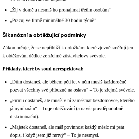
„Žij v domě a nesmíš ho pronajímat třetím osobám"
„Pracuj ve firmě minimálně 30 hodin týdně"
Šikanózní a obtěžující podmínky
Zákon určuje, že se nepřihlíží k doložkám, které zjevně směřují jen
k obtěžování dědice ze zřejmé zůstavitelovy svévole.
Příklady, které by soud nerespektoval:
„Dům dostaneš, ale během pěti let v něm musíš každoročně
pozvat všechny své příbuzné na oslavu" – To je zřejmá svévole.
„Firmu dostaneš, ale musíš v ní zaměstnat bezdomovce, kterého
já nyní znám" – To je obtěžování (a navíc pravděpodobně
diskriminační).
„Majetek dostaneš, ale máš povinnost každý měsíc mi psát
dopis, i když jsem již mrtvý" – To je nesmysl.