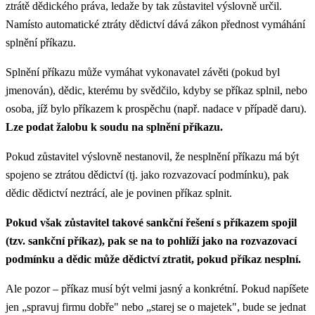
ztrátě dědického práva, ledaže by tak zůstavitel výslovně určil.
Namísto automatické ztráty dědictví dává zákon přednost vymáhání
splnění příkazu.
Splnění příkazu může vymáhat vykonavatel závěti (pokud byl
jmenován), dědic, kterému by svědčilo, kdyby se příkaz splnil, nebo
osoba, jíž bylo příkazem k prospěchu (např. nadace v případě daru).
Lze podat žalobu k soudu na splnění příkazu.
Pokud zůstavitel výslovně nestanovil, že nesplnění příkazu má být
spojeno se ztrátou dědictví (tj. jako rozvazovací podmínku), pak
dědic dědictví neztrácí, ale je povinen příkaz splnit.
Pokud však zůstavitel takové sankční řešení s příkazem spojil
(tzv. sankční příkaz), pak se na to pohlíží jako na rozvazovací
podmínku a dědic může dědictví ztratit, pokud příkaz nesplní.
Ale pozor – příkaz musí být velmi jasný a konkrétní. Pokud napíšete
jen „spravuj firmu dobře" nebo „starej se o majetek", bude se jednat