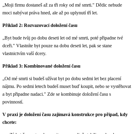
„Moji firmu dostaneš až za tři roky od mé smrti." Dědic nebude
moci nabývat práva hned, ale až po uplynutí tří let.
Příklad 2: Rozvazovací doložení času
„Byt bude tvůj po dobu deseti let od mé smrti, poté připadne tvé
dceři." Vlastníte byt pouze na dobu deseti let, pak se stane
vlastnictvím vaší dcery.
Příklad 3: Kombinované doložení času
„Od mé smrti si budeš užívat byt po dobu sedmi let bez placení
nájmu. Po sedmi letech budeš muset buď koupit, nebo se vystěhovat
a byt připadne nadaci." Zde se kombinuje doložení času s
povinností.
V praxi je doložení času zajímavá konstrukce pro případ, kdy
chcete: