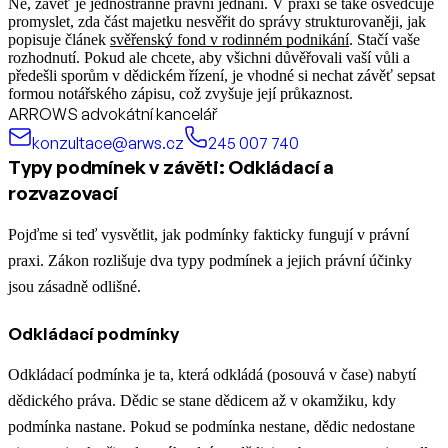
Ne, závěť je jednostranné právní jednání.
V praxi se také osvědčuje
promyslet, zda část majetku nesvěřit do správy strukturovaněji, jak
popisuje článek
svěřenský fond v rodinném podnikání
.
Stačí vaše
rozhodnutí. Pokud ale chcete, aby všichni důvěřovali vaší vůli a
předešli sporům v dědickém řízení, je vhodné si nechat závěť sepsat
formou notářského zápisu, což zvyšuje její průkaznost.
ARROWS advokátní kancelář
konzultace@arws.cz
245 007 740
Typy podmínek v závěti: Odkládací a
rozvazovací
Pojďme si teď vysvětlit, jak podmínky fakticky fungují v právní
praxi. Zákon rozlišuje dva typy podmínek a jejich právní účinky
jsou zásadně odlišné.
Odkládací podmínky
Odkládací podmínka je ta, která odkládá (posouvá v čase) nabytí
dědického práva. Dědic se stane dědicem až v okamžiku, kdy
podmínka nastane. Pokud se podmínka nestane, dědic nedostane