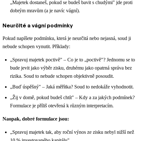
„Majetek dostaneš, pokud se budeš bavit s chudými" jde proti
dobrým mravům (a je navíc vágní).
Neurčité a vágní podmínky
Pokud napíšete podmínku, která je neurčitá nebo nejasná, soud ji
nebude schopen vynutit. Příklady:
„Spravuj majetek poctivě" – Co je to „poctivě"? Jednomu se to
bude jevit jako výběr zisku, druhému jako opatrná správa bez
rizika. Soud to nebude schopen objektivně posoudit.
„Buď úspěšný" – Jaká měřítka? Soud to nedokáže vyhodnotit.
„Žij v domě, pokud budeš chtít" – Kdy a za jakých podmínek?
Formulace je příliš otevřená k různým interpretacím.
Naopak, dobré formulace jsou:
„Spravuj majetek tak, aby roční výnos ze zisku nebyl nižší než
10 % investovaného kapitálu"