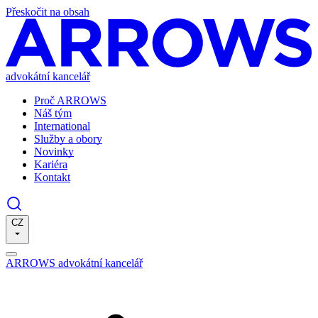
Přeskočit na obsah
advokátní kancelář
Proč ARROWS
Náš tým
International
Služby a obory
Novinky
Kariéra
Kontakt
CZ
ARROWS advokátní kancelář