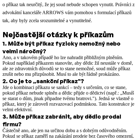
o příkaz tak neurčitý, že jej soud nebude schopen vynutit. Právníci z
advokátní kanceláře ARROWS vám pomohou s formulací příkazů
tak, aby byly zcela srozumitelné a vynutitelné.
Nejčastější otázky k příkazům
1
.
Může být příkaz fyzicky nemožný nebo
velmi náročný?
Ano, a v takovém případě ho lze nahradit přibližným plněním.
Pokud například příkazem stanovíte, aby dědic žil neustále v domě,
ale ze zdravotních důvodů se to stane nemožné, soud může příkaz
zrušit nebo mu přizpůsobit. Musí to ale být řádně prokázáno.
2
.
Co je to „sankční příkaz"?
Jde o kombinaci příkazu se sankcí – tedy s určením, co se stane,
pokud příkaz nebude splněn a dědic přijde o dědictví (např.: „Musíš
se starat o dům, jinak připadne tvému bratrovi."). Jedná se vlastně o
příkaz, který je zároveň rozvazovací podmínkou. Tato konstrukce je
velmi efektivní.
3
.
Může příkaz zabránit, aby dědic prodal
firmu?
Částečně ano, ale jen na určitou dobu a s dobrým odůvodněním.
Pokud se příkaz zaměří na zakázání prodeje bez časového omezení,