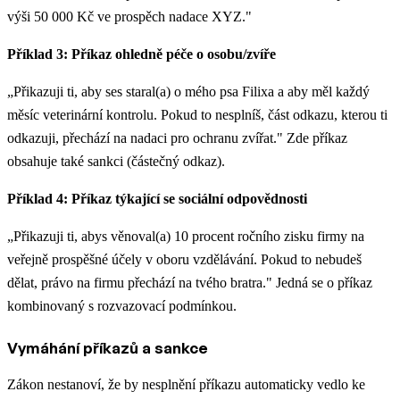
výši 50 000 Kč ve prospěch nadace XYZ."
Příklad 3: Příkaz ohledně péče o osobu/zvíře
„Přikazuji ti, aby ses staral(a) o mého psa Filixa a aby měl každý
měsíc veterinární kontrolu. Pokud to nesplníš, část odkazu, kterou ti
odkazuji, přechází na nadaci pro ochranu zvířat." Zde příkaz
obsahuje také sankci (částečný odkaz).
Příklad 4: Příkaz týkající se sociální odpovědnosti
„Přikazuji ti, abys věnoval(a) 10 procent ročního zisku firmy na
veřejně prospěšné účely v oboru vzdělávání. Pokud to nebudeš
dělat, právo na firmu přechází na tvého bratra." Jedná se o příkaz
kombinovaný s rozvazovací podmínkou.
Vymáhání příkazů a sankce
Zákon nestanoví, že by nesplnění příkazu automaticky vedlo ke