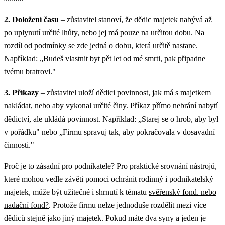
2. Doložení času
– zůstavitel stanoví, že dědic majetek nabývá až
po uplynutí určité lhůty, nebo jej má pouze na určitou dobu. Na
rozdíl od podmínky se zde jedná o dobu, která určitě nastane.
Například: „Budeš vlastnit byt pět let od mé smrti, pak připadne
tvému bratrovi."
3. Příkazy
– zůstavitel uloží dědici povinnost, jak má s majetkem
nakládat, nebo aby vykonal určité činy. Příkaz přímo nebrání nabytí
dědictví, ale ukládá povinnost. Například: „Starej se o hrob, aby byl
v pořádku" nebo „Firmu spravuj tak, aby pokračovala v dosavadní
činnosti."
Proč je to zásadní pro podnikatele?
Pro praktické srovnání nástrojů,
které mohou vedle závěti pomoci ochránit rodinný i podnikatelský
majetek, může být užitečné i shrnutí k tématu
svěřenský fond, nebo
nadační fond?
.
Protože firmu nelze jednoduše rozdělit mezi více
dědiců stejně jako jiný majetek. Pokud máte dva syny a jeden je