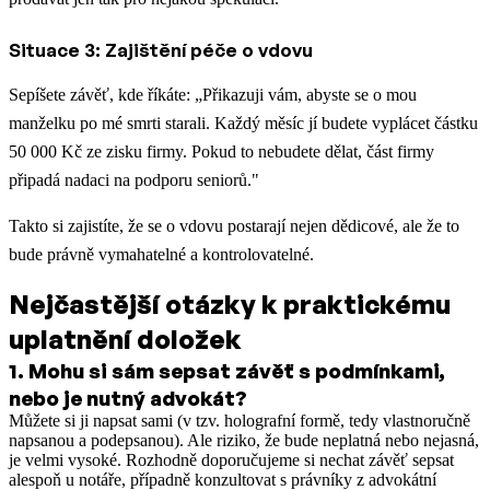
Situace 3: Zajištění péče o vdovu
Sepíšete závěť, kde říkáte: „Přikazuji vám, abyste se o mou
manželku po mé smrti starali. Každý měsíc jí budete vyplácet částku
50 000 Kč ze zisku firmy. Pokud to nebudete dělat, část firmy
připadá nadaci na podporu seniorů."
Takto si zajistíte, že se o vdovu postarají nejen dědicové, ale že to
bude právně vymahatelné a kontrolovatelné.
Nejčastější otázky k praktickému
uplatnění doložek
1
.
Mohu si sám sepsat závěť s podmínkami,
nebo je nutný advokát?
Můžete si ji napsat sami (v tzv. holografní formě, tedy vlastnoručně
napsanou a podepsanou). Ale riziko, že bude neplatná nebo nejasná,
je velmi vysoké. Rozhodně doporučujeme si nechat závěť sepsat
alespoň u notáře, případně konzultovat s právníky z advokátní