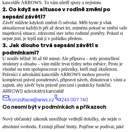
kanceláře ARROWS. To vám ušetří spory a nejistotu.
2
.
Co když se situace v rodině změní po
sepsání závěti?
Závěť můžete kdykoli změnit či odvolat. Měli byste ji však
aktualizovat každých pět až deset let, zejména pokud se změní vaše
majetková situace, zdravotní stav nebo rodinné poměry. Pokud si
nejste jistí, je lepší mít ji v pořádku předem.
3
.
Jak dlouho trvá sepsání závěti s
podmínkami?
U notáře běžně 30 až 60 minut. Ale příprava – tedy promyšlení
struktury a obsahu – vám může trvat týdny nebo měsíce. Proto je
vhodné na tom spolupracovat s právníky, kteří mají zkušenost.
Právníci z advokátní kanceláře ARROWS mohou provést
komplexní právní poradenství, připravit návrh, diskutovat s vámi a
zajistit, aby závěť byla právně precizní i prakticky funkční.
ARROWS advokátní kancelář
konzultace@arws.cz
245 007 740
Co nesmí být v podmínkách a příkazech
Nový občanský zákoník umožňuje vedlejší doložky, ale nejde o
absolutní svobodu. Existují přísné limity. Pojďme se podívat, jaké