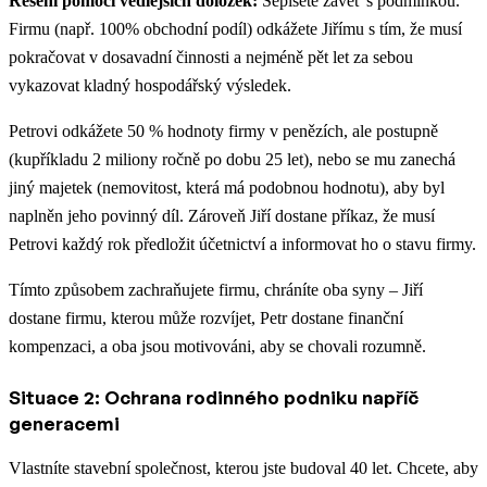
Řešení pomocí vedlejších doložek:
Sepíšete závěť s podmínkou.
Firmu (např. 100% obchodní podíl) odkážete Jiřímu s tím, že musí
pokračovat v dosavadní činnosti a nejméně pět let za sebou
vykazovat kladný hospodářský výsledek.
Petrovi odkážete 50 % hodnoty firmy v penězích, ale postupně
(kupříkladu 2 miliony ročně po dobu 25 let), nebo se mu zanechá
jiný majetek (nemovitost, která má podobnou hodnotu), aby byl
naplněn jeho povinný díl. Zároveň Jiří dostane příkaz, že musí
Petrovi každý rok předložit účetnictví a informovat ho o stavu firmy.
Tímto způsobem zachraňujete firmu, chráníte oba syny – Jiří
dostane firmu, kterou může rozvíjet, Petr dostane finanční
kompenzaci, a oba jsou motivováni, aby se chovali rozumně.
Situace 2: Ochrana rodinného podniku napříč
generacemi
Vlastníte stavební společnost, kterou jste budoval 40 let. Chcete, aby