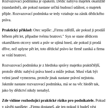
Rozvazovací podmínka je opakem. Dědic nabývá majetek okamžitě
(standardně), ale pokud nastane určitá budoucí událost, o majetek
přijde. Rozvazovací podmínka se tedy vztahuje na zánik dědického
práva.
Praktický příklad:
Otec sepíše: „Firmu zdědíš, ale pokud ji prodáš
během pěti let, připadne tvému bratrovi." Syn se stane dědicem
okamžikem otcovy smrti a práv se ujímá hned, ale pokud ji prodá
dříve, než uplyne pět let, toto dědické právo ke firmě zaniká a firma
se vrátí bratrovi.
Rozvazovací podmínka je z hlediska správy majetku praktičtější,
protože dědic nabývá práva hned a může jednat. Musí však být
velmi jasně vymezena, protože jinak nastane právní nejistota.
Jakmile nastane rozvazovací podmínka, má se na věc hledět tak,
jako by dědictví nikdy nenabyl.
Zde vidíme rozhodující praktické riziko pro podnikatele.
Pokud
v závěti napíšete: „Firmu dostaneš, ale jen pokud ji budeš vést