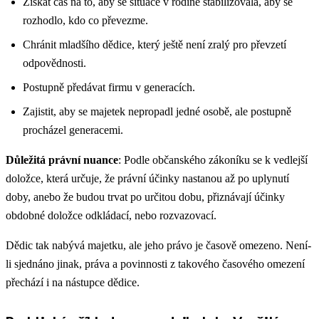
Získat čas na to, aby se situace v rodině stabilizovala, aby se
rozhodlo, kdo co převezme.
Chránit mladšího dědice, který ještě není zralý pro převzetí
odpovědnosti.
Postupně předávat firmu v generacích.
Zajistit, aby se majetek nepropadl jedné osobě, ale postupně
procházel generacemi.
Důležitá právní nuance
: Podle občanského zákoníku se k vedlejší
doložce, která určuje, že právní účinky nastanou až po uplynutí
doby, anebo že budou trvat po určitou dobu, přiznávají účinky
obdobné doložce odkládací, nebo rozvazovací.
Dědic tak nabývá majetku, ale jeho právo je časově omezeno. Není-
li sjednáno jinak, práva a povinnosti z takového časového omezení
přechází i na nástupce dědice.