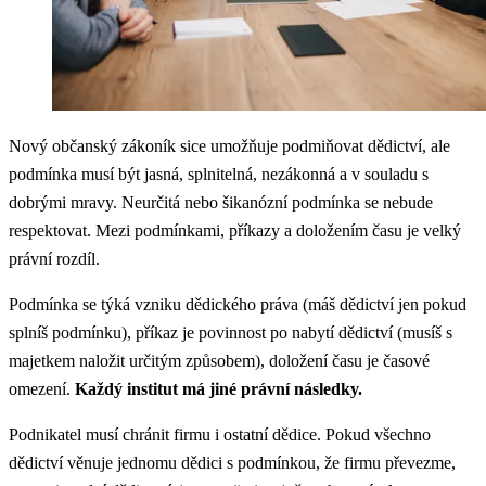
Nový občanský zákoník sice umožňuje podmiňovat dědictví, ale
podmínka musí být jasná, splnitelná, nezákonná a v souladu s
dobrými mravy. Neurčitá nebo šikanózní podmínka se nebude
respektovat. Mezi podmínkami, příkazy a doložením času je velký
právní rozdíl.
Podmínka se týká vzniku dědického práva (máš dědictví jen pokud
splníš podmínku), příkaz je povinnost po nabytí dědictví (musíš s
majetkem naložit určitým způsobem), doložení času je časové
omezení.
Každý institut má jiné právní následky.
Podnikatel musí chránit firmu i ostatní dědice. Pokud všechno
dědictví věnuje jednomu dědici s podmínkou, že firmu převezme,