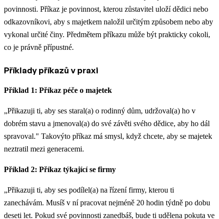
povinnosti. Příkaz je povinnost, kterou zůstavitel uloží dědici nebo
odkazovníkovi, aby s majetkem naložil určitým způsobem nebo aby
vykonal určité činy. Předmětem příkazu může být prakticky cokoli,
co je právně přípustné.
Příklady příkazů v praxi
Příklad 1: Příkaz péče o majetek
„Přikazuji ti, aby ses staral(a) o rodinný dům, udržoval(a) ho v
dobrém stavu a jmenoval(a) do své závěti svého dědice, aby ho dál
spravoval." Takovýto příkaz má smysl, když chcete, aby se majetek
neztratil mezi generacemi.
Příklad 2: Příkaz týkající se firmy
„Přikazuji ti, aby ses podílel(a) na řízení firmy, kterou ti
zanechávám. Musíš v ní pracovat nejméně 20 hodin týdně po dobu
deseti let. Pokud své povinnosti zanedbáš, bude ti udělena pokuta ve