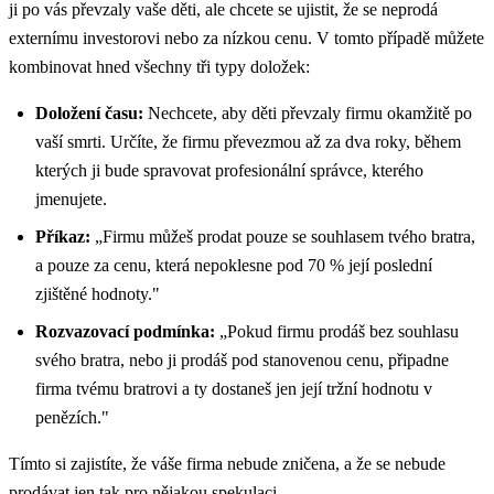
ji po vás převzaly vaše děti, ale chcete se ujistit, že se neprodá
externímu investorovi nebo za nízkou cenu. V tomto případě můžete
kombinovat hned všechny tři typy doložek:
Doložení času:
Nechcete, aby děti převzaly firmu okamžitě po
vaší smrti. Určíte, že firmu převezmou až za dva roky, během
kterých ji bude spravovat profesionální správce, kterého
jmenujete.
Příkaz:
„Firmu můžeš prodat pouze se souhlasem tvého bratra,
a pouze za cenu, která nepoklesne pod 70 % její poslední
zjištěné hodnoty."
Rozvazovací podmínka:
„Pokud firmu prodáš bez souhlasu
svého bratra, nebo ji prodáš pod stanovenou cenu, připadne
firma tvému bratrovi a ty dostaneš jen její tržní hodnotu v
penězích."
Tímto si zajistíte, že váše firma nebude zničena, a že se nebude
prodávat jen tak pro nějakou spekulaci.