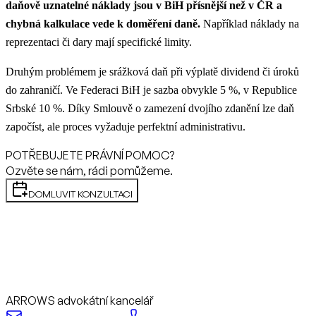
daňově uznatelné náklady jsou v BiH přísnější než v ČR a
chybná kalkulace vede k doměření daně.
Například náklady na
reprezentaci či dary mají specifické limity.
Druhým problémem je srážková daň při výplatě dividend či úroků
do zahraničí. Ve Federaci BiH je sazba obvykle 5 %, v Republice
Srbské 10 %. Díky Smlouvě o zamezení dvojího zdanění lze daň
započíst, ale proces vyžaduje perfektní administrativu.
POTŘEBUJETE PRÁVNÍ POMOC?
Ozvěte se nám, rádi pomůžeme.
DOMLUVIT KONZULTACI
ARROWS advokátní kancelář