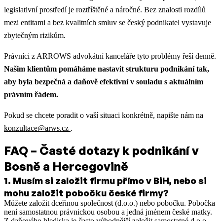
legislativní prostředí je roztříštěné a náročné. Bez znalosti rozdílů
mezi entitami a bez kvalitních smluv se český podnikatel vystavuje
zbytečným rizikům.
Právníci z ARROWS advokátní kanceláře tyto problémy řeší denně.
Našim klientům pomáháme nastavit strukturu podnikání tak,
aby byla bezpečná a daňově efektivní v souladu s aktuálním
právním řádem.
Pokud se chcete poradit o vaší situaci konkrétně, napište nám na
konzultace@arws.cz
.
FAQ – Časté dotazy k podnikání v
Bosně a Hercegovině
1
.
Musím si založit firmu přímo v BiH, nebo si
mohu založit pobočku české firmy?
Můžete založit dceřinou společnost (d.o.o.) nebo pobočku. Pobočka
není samostatnou právnickou osobou a jedná jménem české matky.
Z daňového hlediska je často výhodnější založit samostatné d.o.o.