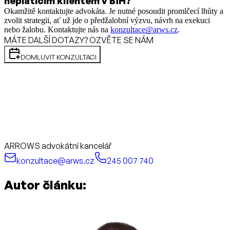
neplatícím klientem v BiH?
Okamžitě kontaktujte advokáta. Je nutné posoudit promlčecí lhůty a
zvolit strategii, ať už jde o předžalobní výzvu, návrh na exekuci
nebo žalobu. Kontaktujte nás na
konzultace@arws.cz
.
MÁTE DALŠÍ DOTAZY? OZVĚTE SE NÁM
DOMLUVIT KONZULTACI
ARROWS advokátní kancelář
konzultace@arws.cz
245 007 740
Autor článku: