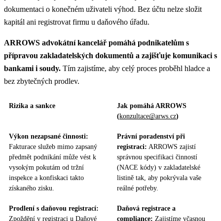
dokumentaci o konečném uživateli výhod. Bez účtu nelze složit
kapitál ani registrovat firmu u daňového úřadu.
ARROWS advokátní kancelář pomáhá podnikatelům s
přípravou zakladatelských dokumentů a zajišťuje komunikaci s
bankami i soudy.
Tím zajistíme, aby celý proces proběhl hladce a
bez zbytečných prodlev.
Rizika a sankce
Jak pomáhá ARROWS
(
konzultace@arws.cz
)
Výkon nezapsané činnosti:
Právní poradenství při
Fakturace služeb mimo zapsaný
registraci:
ARROWS zajistí
předmět podnikání může vést k
správnou specifikaci činností
vysokým pokutám od tržní
(NACE kódy) v zakladatelské
inspekce a konfiskaci takto
listině tak, aby pokrývala vaše
získaného zisku.
reálné potřeby.
Prodlení s daňovou registrací:
Daňová registrace a
Zpoždění v registraci u Daňové
compliance:
Zajistíme včasnou