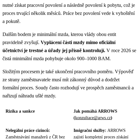
nutné získat pracovní povolení a následně povolení k pobytu, což je
proces trvající několik měsíců. Práce bez povolení vede k vyhoštění
a pokutě.
Dalším bodem je minimální mzda, kterou vlády obou entit
pravidelně zvyšují.
Vyplácení části mzdy mimo oficiální
účetnictví je trestné a úřady jej přísně kontrolují.
V roce 2026 se
čistá minimální mzda pohybuje okolo 900–1000 BAM.
Složitým procesem je také ukončení pracovního poměru. Výpověď
ze strany zaměstnavatele musí mít zákonný důvod a dodržet
formální proces. Soudy často rozhodují ve prospěch zaměstnanců a
nařizují náhradu ušlé mzdy.
Rizika a sankce
Jak pomáhá ARROWS
(
konzultace@arws.cz
)
Nelegální práce cizinců:
Imigrační služby:
ARROWS
Zaměstnávání manažerů z ČR bez
zajistí kompletní proces získání