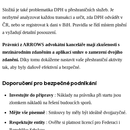
Složitá je také problematika DPH u přeshraničních služeb. Je
nezbytné analyzovat každou transakci a určit, zda DPH odvádět v
ČR, nebo se registrovat k dani v BiH. Pravidla se řídí místem plnění
a vyžadují detailní posouzení.
Právníci z ARROWS advokátní kanceláře mají zkušenosti s
mezinárodním zdaněním a aplikací smluv o zamezení dvojího
zdanění.
Díky tomu dokážeme nastavit vaše přeshraniční aktivity
tak, aby byly daňově efektivní a bezpečné.
Doporučení pro bezpečné podnikání
Investujte do přípravy
: Náklady na právníka při startu jsou
zlomkem nákladů na řešení budoucích sporů.
Mějte vše písemně
: Smlouvy by měly být ideálně dvojjazyčné.
Respektujte entity
: Ověřte si platnost licencí pro Federaci i
Republiku Srbskou.