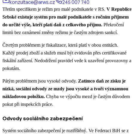
konzultace@arws.cz
245 007 740
Třetím specifikem je režim pro malé podnikatele v RS.
V Republice
Srbské existuje systém pro malé podnikatele s ročním příjmem
do určité výše, kteří platí daň z celkového příjmu.
Překročení
limitů bez oznámení změny režimu je častým zdrojem sankcí.
Čtvrtým problémem je fiskalizace, která platí v obou entitách.
Každý prodej zboží a služeb musí být evidován přes certifikované
fiskální zařízení. Nedodržení pravidel vede k uzavření provozovny a
pokutám.
Pátým problémem jsou vysoké odvody.
Zatímco daň ze zisku je
nízká, sociální odvody ze mzdy jsou vysoké a tvoří významnou
nákladovou položku.
Chyba ve výpočtu mezd je častým důvodem
pokut při inspekcích práce.
Odvody sociálního zabezpečení
Systém sociálního zabezpečení je roztříštěný. Ve Federaci BiH se z