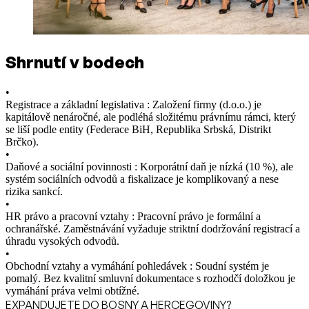
Shrnutí v bodech
•
Registrace a základní legislativa : Založení firmy (d.o.o.) je
kapitálově nenáročné, ale podléhá složitému právnímu rámci, který
se liší podle entity (Federace BiH, Republika Srbská, Distrikt
Brčko).
•
Daňové a sociální povinnosti : Korporátní daň je nízká (10 %), ale
systém sociálních odvodů a fiskalizace je komplikovaný a nese
rizika sankcí.
•
HR právo a pracovní vztahy : Pracovní právo je formální a
ochranářské. Zaměstnávání vyžaduje striktní dodržování registrací a
úhradu vysokých odvodů.
•
Obchodní vztahy a vymáhání pohledávek : Soudní systém je
pomalý. Bez kvalitní smluvní dokumentace s rozhodčí doložkou je
vymáhání práva velmi obtížné.
EXPANDUJETE DO BOSNY A HERCEGOVINY?