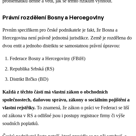
problematiku denně a vědí, jak se těmto rizikům vyhnout.
Právní rozdělení Bosny a Hercegoviny
Prvním specifikem pro české podnikatele je fakt, že Bosna a
Hercegovina není právně jednotná jurisdikce. Země je rozdělena do
dvou entit a jednoho distriktu se samostatnou právní úpravou:
Federace Bosny a Hercegoviny (FBiH)
Republika Srbská (RS)
Distrikt Brčko (BD)
Každá z těchto částí má vlastní zákon o obchodních
společnostech, daňovou správu, zákony o sociálním pojištění a
vlastní rejstříky.
To znamená, že zákon o práci ve Federaci se liší
od zákona v RS a odlišné jsou i postupy registrace firmy či výše
soudních poplatků.