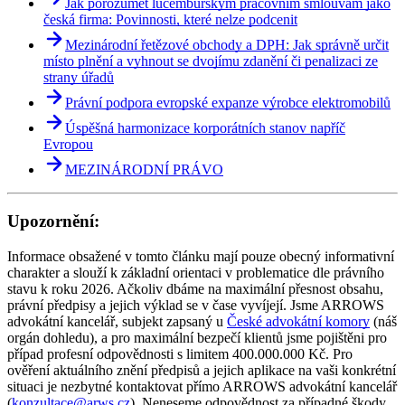
Jak porozumět lucemburským pracovním smlouvám jako
česká firma: Povinnosti, které nelze podcenit
Mezinárodní řetězové obchody a DPH: Jak správně určit
místo plnění a vyhnout se dvojímu zdanění či penalizaci ze
strany úřadů
Právní podpora evropské expanze výrobce elektromobilů
Úspěšná harmonizace korporátních stanov napříč
Evropou
MEZINÁRODNÍ PRÁVO
Upozornění:
Informace obsažené v tomto článku mají pouze obecný informativní
charakter a slouží k základní orientaci v problematice dle právního
stavu k roku 2026. Ačkoliv dbáme na maximální přesnost obsahu,
právní předpisy a jejich výklad se v čase vyvíjejí. Jsme ARROWS
advokátní kancelář, subjekt zapsaný u
České advokátní komory
(náš
orgán dohledu), a pro maximální bezpečí klientů jsme pojištěni pro
případ profesní odpovědnosti s limitem 400.000.000 Kč. Pro
ověření aktuálního znění předpisů a jejich aplikace na vaši konkrétní
situaci je nezbytné kontaktovat přímo ARROWS advokátní kancelář
(
konzultace@arws.cz
). Neneseme odpovědnost za případné škody