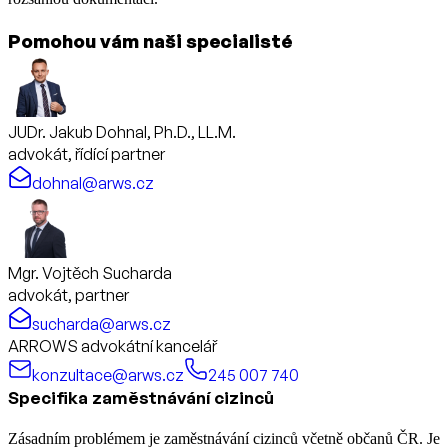
Pomohou vám naši specialisté
JUDr. Jakub Dohnal, Ph.D., LL.M.
advokát, řídící partner
dohnal@arws.cz
Mgr. Vojtěch Sucharda
advokát, partner
sucharda@arws.cz
ARROWS advokátní kancelář
konzultace@arws.cz
245 007 740
Specifika zaměstnávání cizinců
Zásadním problémem je zaměstnávání cizinců včetně občanů ČR. Je