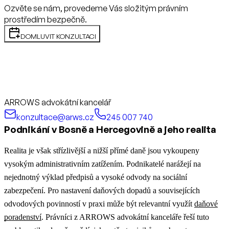
Ozvěte se nám, provedeme Vás složitým právním
prostředím bezpečně.
DOMLUVIT KONZULTACI
ARROWS advokátní kancelář
konzultace@arws.cz
245 007 740
Podnikání v Bosně a Hercegovině a jeho realita
Realita je však střízlivější a nižší přímé daně jsou vykoupeny
vysokým administrativním zatížením. Podnikatelé narážejí na
nejednotný výklad předpisů a vysoké odvody na sociální
zabezpečení.
Pro nastavení daňových dopadů a souvisejících
odvodových povinností v praxi může být relevantní využít
daňové
poradenství
.
Právníci z ARROWS advokátní kanceláře řeší tuto