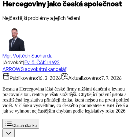
Hercegoviny jako česká společnost
Nejčastější problémy a jejich řešení
Mgr. Vojtěch Sucharda
|
Advokát
|
Ev. č. ČAK 14692
ARROWS advokátní kancelář
Publikováno:
16. 3. 2026
Aktualizováno:
7. 7. 2026
Bosna a Hercegovina láká české firmy nižšími daněmi a levnou
pracovní silou, realita je však složitější. Chybějící právní jistota a
roztříštěná legislativa přinášejí rizika, která nejsou na první pohled
vidět. V článku vysvětlíme, co českého podnikatele v BiH čeká a
jak se vyhnout nejčastějším chybám podle legislativy roku 2026.
Obsah článku