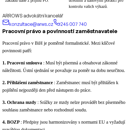
základu daně z příjmů PO.
účetními a daňovými poradci pro
kontrolu vašich výkazů.
ARROWS advokátní kancelář
konzultace@arws.cz
245 007 740
Pracovní právo a povinnosti zaměstnavatele
Pracovní právo v BiH je poměrně formalistické. Mezi klíčové
povinnosti patří:
1. Pracovní smlouva
: Musí být písemná a obsahovat zákonné
náležitosti. Ústní sjednání se považuje za poměr na dobu neurčitou.
2. Přihlášení zaměstnance
: Zaměstnanec musí být přihlášen k
pojištění nejpozději den před nástupem do práce.
3. Ochrana mzdy
: Srážky ze mzdy nelze provádět bez písemného
souhlasu zaměstnance nebo rozhodnutí soudu.
4. BOZP
: Předpisy jsou harmonizovány s normami EU a vyžadují
rozsáhlou dokumentaci.