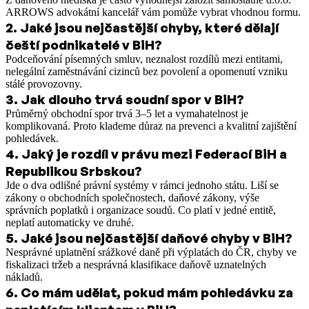
ARROWS advokátní kancelář vám pomůže vybrat vhodnou formu.
2
.
Jaké jsou nejčastější chyby, které dělají
čeští podnikatelé v BiH?
Podceňování písemných smluv, neznalost rozdílů mezi entitami,
nelegální zaměstnávání cizinců bez povolení a opomenutí vzniku
stálé provozovny.
3
.
Jak dlouho trvá soudní spor v BiH?
Průměrný obchodní spor trvá 3–5 let a vymahatelnost je
komplikovaná. Proto klademe důraz na prevenci a kvalitní zajištění
pohledávek.
4
.
Jaký je rozdíl v právu mezi Federací BiH a
Republikou Srbskou?
Jde o dva odlišné právní systémy v rámci jednoho státu. Liší se
zákony o obchodních společnostech, daňové zákony, výše
správních poplatků i organizace soudů. Co platí v jedné entitě,
neplatí automaticky ve druhé.
5
.
Jaké jsou nejčastější daňové chyby v BiH?
Nesprávné uplatnění srážkové daně při výplatách do ČR, chyby ve
fiskalizaci tržeb a nesprávná klasifikace daňově uznatelných
nákladů.
6
.
Co mám udělat, pokud mám pohledávku za