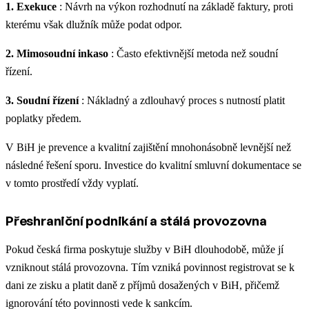
1. Exekuce
: Návrh na výkon rozhodnutí na základě faktury, proti
kterému však dlužník může podat odpor.
2. Mimosoudní inkaso
: Často efektivnější metoda než soudní
řízení.
3. Soudní řízení
: Nákladný a zdlouhavý proces s nutností platit
poplatky předem.
V BiH je prevence a kvalitní zajištění mnohonásobně levnější než
následné řešení sporu. Investice do kvalitní smluvní dokumentace se
v tomto prostředí vždy vyplatí.
Přeshraniční podnikání a stálá provozovna
Pokud česká firma poskytuje služby v BiH dlouhodobě, může jí
vzniknout stálá provozovna. Tím vzniká povinnost registrovat se k
dani ze zisku a platit daně z příjmů dosažených v BiH, přičemž
ignorování této povinnosti vede k sankcím.