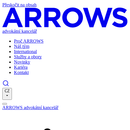
Přeskočit na obsah
advokátní kancelář
Proč ARROWS
Náš tým
International
Služby a obory
Novinky
Kariéra
Kontakt
CZ
ARROWS advokátní kancelář