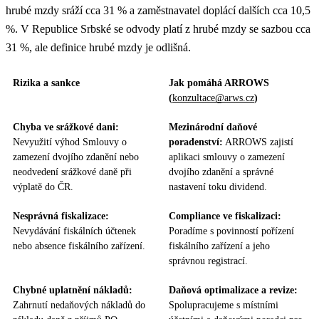
hrubé mzdy sráží cca 31 % a zaměstnavatel doplácí dalších cca 10,5
%. V Republice Srbské se odvody platí z hrubé mzdy se sazbou cca
31 %, ale definice hrubé mzdy je odlišná.
Rizika a sankce
Jak pomáhá ARROWS
(
konzultace@arws.cz
)
Chyba ve srážkové dani:
Mezinárodní daňové
Nevyužití výhod Smlouvy o
poradenství:
ARROWS zajistí
zamezení dvojího zdanění nebo
aplikaci smlouvy o zamezení
neodvedení srážkové daně při
dvojího zdanění a správné
výplatě do ČR.
nastavení toku dividend.
Nesprávná fiskalizace:
Compliance ve fiskalizaci:
Nevydávání fiskálních účtenek
Poradíme s povinností pořízení
nebo absence fiskálního zařízení.
fiskálního zařízení a jeho
správnou registrací.
Chybné uplatnění nákladů:
Daňová optimalizace a revize:
Zahrnutí nedaňových nákladů do
Spolupracujeme s místními