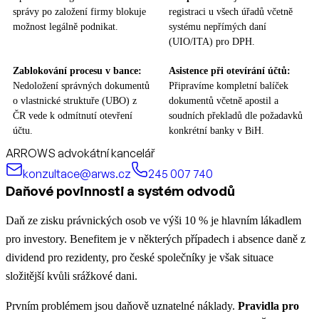
správy po založení firmy blokuje
registraci u všech úřadů včetně
možnost legálně podnikat.
systému nepřímých daní
(UIO/ITA) pro DPH.
Zablokování procesu v bance:
Asistence při otevírání účtů:
Nedoložení správných dokumentů
Připravíme kompletní balíček
o vlastnické struktuře (UBO) z
dokumentů včetně apostil a
ČR vede k odmítnutí otevření
soudních překladů dle požadavků
účtu.
konkrétní banky v BiH.
ARROWS advokátní kancelář
konzultace@arws.cz
245 007 740
Daňové povinnosti a systém odvodů
Daň ze zisku právnických osob ve výši 10 % je hlavním lákadlem
pro investory. Benefitem je v některých případech i absence daně z
dividend pro rezidenty, pro české společníky je však situace
složitější kvůli srážkové dani.
Prvním problémem jsou daňově uznatelné náklady.
Pravidla pro