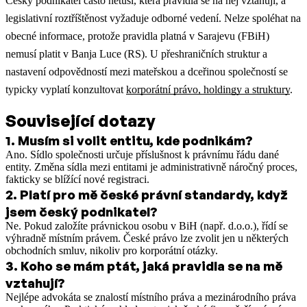
Český podnikatel často netuší, která pravidla se na něj vztahují, a
legislativní roztříštěnost vyžaduje odborné vedení. Nelze spoléhat na
obecné informace, protože pravidla platná v Sarajevu (FBiH)
nemusí platit v Banja Luce (RS).
U přeshraničních struktur a
nastavení odpovědností mezi mateřskou a dceřinou společností se
typicky vyplatí konzultovat
korporátní právo, holdingy a struktury
.
Související dotazy
1
.
Musím si volit entitu, kde podnikám?
Ano. Sídlo společnosti určuje příslušnost k právnímu řádu dané
entity. Změna sídla mezi entitami je administrativně náročný proces,
fakticky se blížící nové registraci.
2
.
Platí pro mě české právní standardy, když
jsem český podnikatel?
Ne. Pokud založíte právnickou osobu v BiH (např. d.o.o.), řídí se
výhradně místním právem. České právo lze zvolit jen u některých
obchodních smluv, nikoliv pro korporátní otázky.
3
.
Koho se mám ptát, jaká pravidla se na mě
vztahují?
Nejlépe advokáta se znalostí místního práva a mezinárodního práva