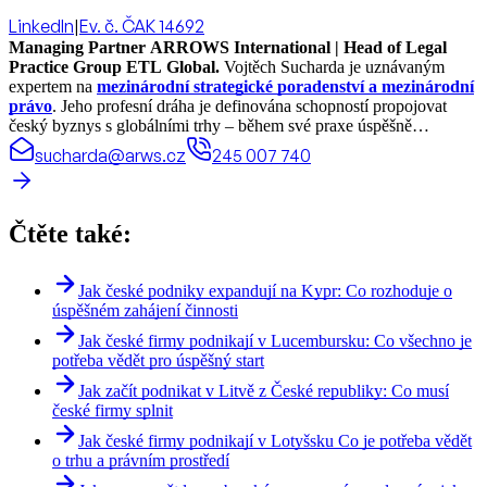
LinkedIn
|
Ev. č. ČAK 14692
Managing Partner ARROWS International | Head of Legal
Practice Group ETL Global.
Vojtěch Sucharda je uznávaným
expertem na
mezinárodní strategické poradenství a mezinárodní
právo
. Jeho profesní dráha je definována schopností propojovat
český byznys s globálními trhy – během své praxe úspěšně
realizoval právní projekty a koordinoval spolupráci ve více než 70
sucharda@arws.cz
245 007 740
zemích světa.
Čtěte také:
Jak české podniky expandují na Kypr: Co rozhoduje o
úspěšném zahájení činnosti
Jak české firmy podnikají v Lucembursku: Co všechno je
potřeba vědět pro úspěšný start
Jak začít podnikat v Litvě z České republiky: Co musí
české firmy splnit
Jak české firmy podnikají v Lotyšsku Co je potřeba vědět
o trhu a právním prostředí