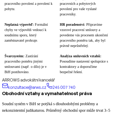
pracovního povolení a povolení k
pracovních a pobytových
pobytu.
povolení pro vaše vyslané
pracovníky.
Neplatná výpověď:
Formální
HR poradenství:
Připravíme
chyby ve výpovědi vedoucí k
vzorové pracovní smlouvy a
soudnímu sporu, který
povedeme vás procesem ukončení
zaměstnavatel prohraje.
pracovního poměru tak, aby byl
právně neprůstřelný.
Švarcsystém:
Zastírání
Analýza smluvních vztahů:
pracovního poměru jinými
Posoudíme nastavení spolupráce s
smlouvami (např. o dílo) je v
kontraktory a doporučíme
BiH postihováno.
bezpečné řešení.
ARROWS advokátní kancelář
konzultace@arws.cz
245 007 740
Obchodní vztahy a vymahatelnost práva
Soudní systém v BiH se potýká s dlouhodobými problémy a
nekonzistentní judikaturou. Průměrný obchodní spor může trvat 3–5