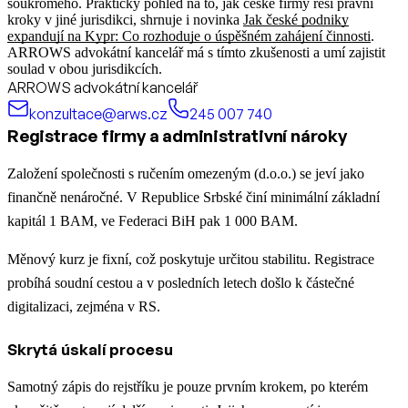
soukromého.
Praktický pohled na to, jak české firmy řeší právní
kroky v jiné jurisdikci, shrnuje i novinka
Jak české podniky
expandují na Kypr: Co rozhoduje o úspěšném zahájení činnosti
.
ARROWS advokátní kancelář má s tímto zkušenosti a umí zajistit
soulad v obou jurisdikcích.
ARROWS advokátní kancelář
konzultace@arws.cz
245 007 740
Registrace firmy a administrativní nároky
Založení společnosti s ručením omezeným (d.o.o.) se jeví jako
finančně nenáročné. V Republice Srbské činí minimální základní
kapitál 1 BAM, ve Federaci BiH pak 1 000 BAM.
Měnový kurz je fixní, což poskytuje určitou stabilitu. Registrace
probíhá soudní cestou a v posledních letech došlo k částečné
digitalizaci, zejména v RS.
Skrytá úskalí procesu
Samotný zápis do rejstříku je pouze prvním krokem, po kterém