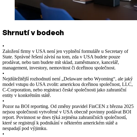
Shrnutí v bodech
•
Založení firmy v USA není jen vyplnění formuláře u Secretary of
State. Správné řešení závisí na tom, zda v USA budete pouze
prodávat, nebo tam budete mít sklad, zaměstnance, kancelář,
management, investory, nemovitost či dceřinou společnost.
•
Nejdůležitější rozhodnutí není „Delaware nebo Wyoming“, ale jaký
model vstupu do USA zvolit: americkou dceřinou společnost, LLC,
C-Corporation, nebo registraci české společnosti jako zahraniční
entity v konkrétním státě.
•
Pozor na BOI reporting. Od změny pravidel FinCEN z března 2025
nejsou společnosti vytvořené v USA obecně povinny podávat BOI
report. Povinnost se dnes týká zejména zahraničních společností,
které se registrují k podnikání v některém americkém státě a
nespadají pod výjimku.
•