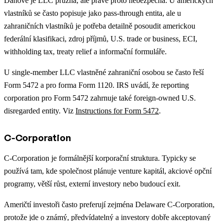
Daňově je LLC pružná, ale právě proto nebezpečná. U amerických
vlastníků se často popisuje jako pass-through entita, ale u
zahraničních vlastníků je potřeba detailně posoudit americkou
federální klasifikaci, zdroj příjmů, U.S. trade or business, ECI,
withholding tax, treaty relief a informační formuláře.
U single-member LLC vlastněné zahraniční osobou se často řeší
Form 5472 a pro forma Form 1120. IRS uvádí, že reporting
corporation pro Form 5472 zahrnuje také foreign-owned U.S.
disregarded entity. Viz
Instructions for Form 5472
.
C-Corporation
C-Corporation je formálnější korporační struktura. Typicky se
používá tam, kde společnost plánuje venture kapitál, akciové opční
programy, větší růst, externí investory nebo budoucí exit.
Američtí investoři často preferují zejména Delaware C-Corporation,
protože jde o známý, předvídatelný a investory dobře akceptovaný