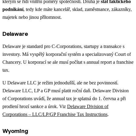
kterým se řídí vnitřní poměry společnosti. Druhá je
stát faktického
podnikání
, tedy kde máte kancelář, sklad, zaměstnance, zákazníky,
majetek nebo jinou přítomnost.
Delaware
Delaware je standard pro C-Corporations, startupy a transakce s
investory. Má vyspělý korporační systém a specializovaný Court of
Chancery. U korporací se ale musí počítat s annual report a franchise
tax.
U Delaware LLC je režim jednodušší, ale ne bez povinností.
Delaware LLC, LP a GP musí platit roční daň. Delaware Division
of Corporations uvádí, že annual tax je splatná do 1. června a při
prodlení hrozí sankce a úrok. Viz
Delaware Division of
Corporations – LLC/LP/GP Franchise Tax Instructions
.
Wyoming