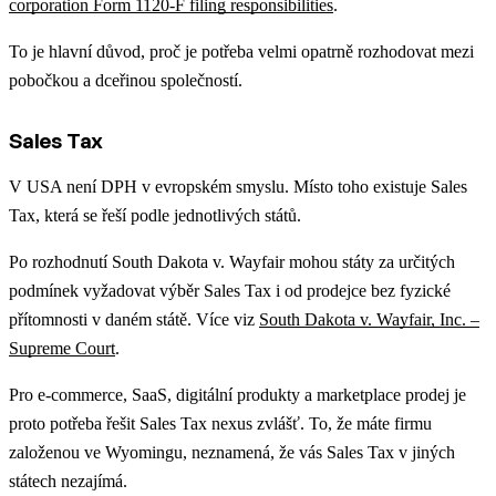
corporation Form 1120-F filing responsibilities
.
To je hlavní důvod, proč je potřeba velmi opatrně rozhodovat mezi
pobočkou a dceřinou společností.
Sales Tax
V USA není DPH v evropském smyslu. Místo toho existuje Sales
Tax, která se řeší podle jednotlivých států.
Po rozhodnutí South Dakota v. Wayfair mohou státy za určitých
podmínek vyžadovat výběr Sales Tax i od prodejce bez fyzické
přítomnosti v daném státě. Více viz
South Dakota v. Wayfair, Inc. –
Supreme Court
.
Pro e-commerce, SaaS, digitální produkty a marketplace prodej je
proto potřeba řešit Sales Tax nexus zvlášť. To, že máte firmu
založenou ve Wyomingu, neznamená, že vás Sales Tax v jiných
státech nezajímá.