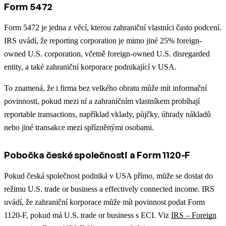
Form 5472
Form 5472 je jedna z věcí, kterou zahraniční vlastníci často podcení.
IRS uvádí, že reporting corporation je mimo jiné 25% foreign-
owned U.S. corporation, včetně foreign-owned U.S. disregarded
entity, a také zahraniční korporace podnikající v USA.
To znamená, že i firma bez velkého obratu může mít informační
povinnosti, pokud mezi ní a zahraničním vlastníkem probíhají
reportable transactions, například vklady, půjčky, úhrady nákladů
nebo jiné transakce mezi spřízněnými osobami.
Pobočka české společnosti a Form 1120-F
Pokud česká společnost podniká v USA přímo, může se dostat do
režimu U.S. trade or business a effectively connected income. IRS
uvádí, že zahraniční korporace může mít povinnost podat Form
1120-F, pokud má U.S. trade or business s ECI. Viz
IRS – Foreign