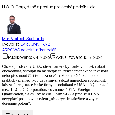
LLC, C-Corp, daně a postup pro české podnikatele
Mgr. Vojtěch Sucharda
|
Advokát
|
Ev. č. ČAK 14692
ARROWS advokátní kancelář
Publikováno:
7. 4. 2026
Aktualizováno:
10. 7. 2026
Chcete prodávat v USA, otevřít americký bankovní účet, nabrat
obchodníka, vstoupit na marketplace, získat amerického investora
nebo přesunout část týmu za oceán? V tomto článku najdete
praktický přehled, kdy dává smysl založit americkou společnost,
kdy stačí registrace české firmy k podnikání v USA, jaký je rozdíl
mezi LLC a C-Corporation, co znamená EIN, Foreign
Qualification, Sales Tax nexus, Form 5472 a proč se u USA
nevyplácí postupovat stylem „něco rychle založíme a zbytek
dořešíme potom“.