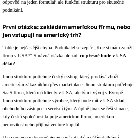
odpověď na jeden formulář, ale funkční strukturu pro skutečné
podnikání.
První otázka: zakládám americkou firmu, nebo
jen vstupuji na americký trh?
Tohle je nejčastější chyba. Podnikatel se zeptá: „Kde si mám založit
firmu v USA?“ Správná otázka ale zní:
co přesně bude v USA
dělat?
Jinou strukturu potřebuje český e-shop, který prodává zboží
americkým zákazníkům přes marketplace. Jinou strukturu potřebuje
SaaS firma, která má klienty v USA, ale tým i vývoj v Evropě.
Jinou strukturu potřebuje výrobce, který bude mít v USA sklad,
obchodního zástupce a servisní tým. A úplně jinak se řeší situace,
kdy česká společnost kupuje americkou firmu, americkou
nemovitost nebo přijímá venture kapitál.
U e-commerce doporučujeme navázat také na článek
Právní