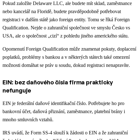
Pokud založíte Delaware LLC, ale budete mít sklad, zaměstnance
nebo kancelář na Floridě, budete pravděpodobně potřebovat
registraci v dalším státě jako foreign entity. Tomu se říká Foreign
Qualification. Nejde o zahraniční společnost ve smyslu Česko vs
USA, ale o společnost „cizí“ z pohledu jiného amerického státu.
Opomenutí Foreign Qualification může znamenat pokuty, doplacení
poplatků, problémy s bankou a v některých státech také omezení
možnosti domáhat se práv u soudu, dokud registraci nenapravíte.
EIN: bez daňového čísla firma prakticky
nefunguje
EIN je federální daňové identifikační číslo. Potřebujete ho pro
bankovní účet, daňová přiznání, zaměstnance, platební brány i
mnoho smluvních vztahů.
IRS uvádí, že Form SS-4 slouží k žádosti o EIN a že zahraniční