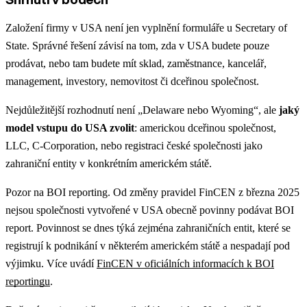
Založení firmy v USA není jen vyplnění formuláře u Secretary of
State. Správné řešení závisí na tom, zda v USA budete pouze
prodávat, nebo tam budete mít sklad, zaměstnance, kancelář,
management, investory, nemovitost či dceřinou společnost.
Nejdůležitější rozhodnutí není „Delaware nebo Wyoming“, ale
jaký
model vstupu do USA zvolit
: americkou dceřinou společnost,
LLC, C-Corporation, nebo registraci české společnosti jako
zahraniční entity v konkrétním americkém státě.
Pozor na BOI reporting. Od změny pravidel FinCEN z března 2025
nejsou společnosti vytvořené v USA obecně povinny podávat BOI
report. Povinnost se dnes týká zejména zahraničních entit, které se
registrují k podnikání v některém americkém státě a nespadají pod
výjimku. Více uvádí
FinCEN v oficiálních informacích k BOI
reportingu
.