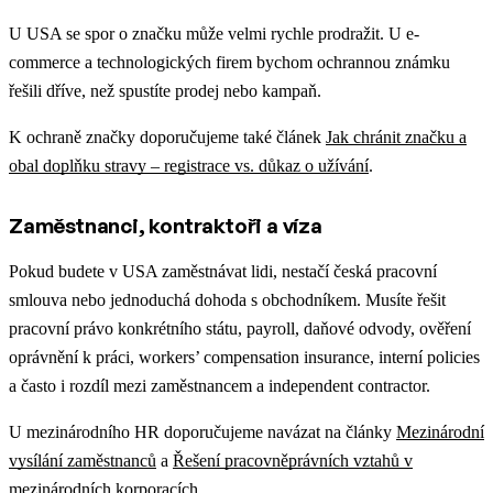
U USA se spor o značku může velmi rychle prodražit. U e-
commerce a technologických firem bychom ochrannou známku
řešili dříve, než spustíte prodej nebo kampaň.
K ochraně značky doporučujeme také článek
Jak chránit značku a
obal doplňku stravy – registrace vs. důkaz o užívání
.
Zaměstnanci, kontraktoři a víza
Pokud budete v USA zaměstnávat lidi, nestačí česká pracovní
smlouva nebo jednoduchá dohoda s obchodníkem. Musíte řešit
pracovní právo konkrétního státu, payroll, daňové odvody, ověření
oprávnění k práci, workers’ compensation insurance, interní policies
a často i rozdíl mezi zaměstnancem a independent contractor.
U mezinárodního HR doporučujeme navázat na články
Mezinárodní
vysílání zaměstnanců
a
Řešení pracovněprávních vztahů v
mezinárodních korporacích
.