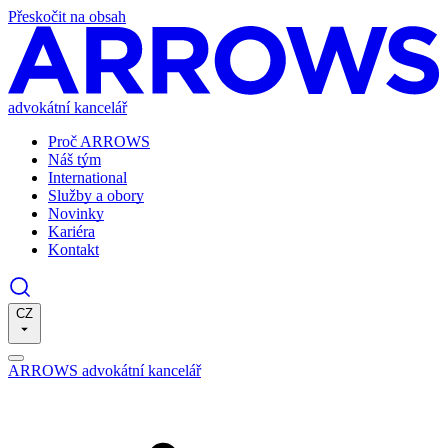
Přeskočit na obsah
advokátní kancelář
Proč ARROWS
Náš tým
International
Služby a obory
Novinky
Kariéra
Kontakt
CZ
ARROWS advokátní kancelář