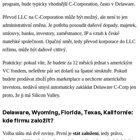
program, bude typicky vhodnější C-Corporation, často v Delaware.
Převod LLC na C-Corporation může být možný, ale není to jen
administrativní změna. Je potřeba posoudit daňové dopady, majetek,
smlouvy, banku, investory, zaměstnance, IP a vztah k české
mateřské společnosti. Opačný směr, tedy převod korporace do LLC
režimu, může být daňově citlivý.
Prakticky: pokud víte, že budete za 12 měsíců jednat s americkým
VC fondem, nešetřete pár set dolarů na špatné struktuře. Pokud
budete prodávat zboží přes marketplace a nechcete amerického
investora, nedává smysl automaticky zakládat Delaware C-Corp jen
proto, že ji má Silicon Valley.
Delaware, Wyoming, Florida, Texas, Kalifornie:
kde firmu založit?
Volba státu má dvě roviny. První je
stát založení
, tedy právo,