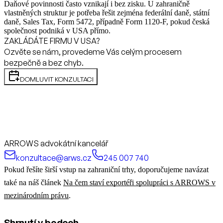
Daňové povinnosti často vznikají i bez zisku. U zahraničně
vlastněných struktur je potřeba řešit zejména federální daně, státní
daně, Sales Tax, Form 5472, případně Form 1120-F, pokud česká
společnost podniká v USA přímo.
ZAKLÁDÁTE FIRMU V USA?
Ozvěte se nám, provedeme Vás celým procesem
bezpečně a bez chyb.
DOMLUVIT KONZULTACI
ARROWS advokátní kancelář
konzultace@arws.cz
245 007 740
Pokud řešíte širší vstup na zahraniční trhy, doporučujeme navázat
také na náš článek
Na čem staví exportéři spolupráci s ARROWS v
mezinárodním právu
.
Shrnutí v bodech