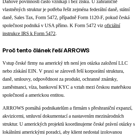
Daňové povinnosti často vznikají i bez zisku. U zahraničně
vlastněných struktur je potřeba řešit zejména federální daně, státní
daně, Sales Tax, Form 5472, případně Form 1120-F, pokud česká
společnost podniká v USA přímo. K Form 5472 viz
oficiální
instrukce IRS k Form 5472
.
Proč tento článek řeší ARROWS
Vstup české firmy na americký trh není jen otázka založení LLC
nebo získání EIN. V praxi se zároveň řeší korporátní struktura,
daně, smlouvy, odpovědnost za produkt, ochranné známky,
zaměstnanci, víza, bankovní KYC a vztah mezi českou mateřskou
společností a americkou entitou.
ARROWS pomáhá podnikatelům a firmám s přeshraniční expanzí,
akvizicemi, smluvní dokumentací a nastavením mezinárodních
struktur. U amerických projektů koordinujeme české právní otázky s
lokálními americkými poradci, aby klient nedostal izolovanou