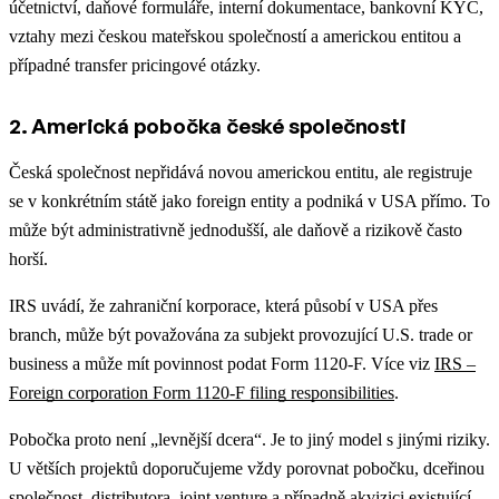
účetnictví, daňové formuláře, interní dokumentace, bankovní KYC,
vztahy mezi českou mateřskou společností a americkou entitou a
případné transfer pricingové otázky.
2. Americká pobočka české společnosti
Česká společnost nepřidává novou americkou entitu, ale registruje
se v konkrétním státě jako foreign entity a podniká v USA přímo. To
může být administrativně jednodušší, ale daňově a rizikově často
horší.
IRS uvádí, že zahraniční korporace, která působí v USA přes
branch, může být považována za subjekt provozující U.S. trade or
business a může mít povinnost podat Form 1120-F. Více viz
IRS –
Foreign corporation Form 1120-F filing responsibilities
.
Pobočka proto není „levnější dcera“. Je to jiný model s jinými riziky.
U větších projektů doporučujeme vždy porovnat pobočku, dceřinou
společnost, distributora, joint venture a případně akvizici existující