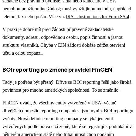
žadatelé bez právního bydliště, sídla nebo kanceláře v USA
nemohou použít online žádost; musí využít jinou metodu, například
telefon, fax nebo poštu. Více viz
IRS – Instructions for Form SS-4
.
V praxi je dobré mít před žádostí připravené zakladatelské
dokumenty, adresu, odpovědnou osobu, popis činnosti a jasnou
strukturu vlastníků. Chyba v EIN žádosti dokáže zdržet otevření
účtu a celou expanzi.
BOI reporting po změně pravidel FinCEN
Tady je potřeba být přesný. Dříve se BOI reporting řešil jako široká
povinnost pro mnoho amerických společností. To se změnilo.
FinCEN uvádí, že všechny entity vytvořené v USA, včetně
dřívějších domestic reporting companies, jsou nyní z BOI reportingu
vyňaty. Nová definice reporting company se týká jen entit
vytvořených podle práva cizí země, které se registrují k podnikání v
některém americkém státě nebo tribal jurisdiction podáním