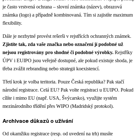
je často vrstvená ochrana – slovní známka (název), obrazová
známka (logo) a případně kombinovaná. Tím si zajistíte maximum
flexibility.
Dále je nezbytné provést rešerši v rejstřících ochranných známek.
Zjistíte tak, zda vaše značka nebo označení jí podobné už
nejsou registrovány pro shodné či podobné výrobky.
Rejstříky
ÚPV i EUIPO jsou veřejně dostupné, ale pokud existuje shoda, je
třeba zvážit rebranding nebo strategii koexistencí.
Třetí krok je volba teritoria. Pouze Česká republika? Pak stačí
národní registrace. Celá EU? Pak volte registraci u EUIPO. Pokud
cílíte i mimo EU (např. USA, Švýcarsko), využijte systém
mezinárodního třídění přes WIPO (Madridský protokol).
Archivace důkazů o užívání
Od okamžiku registrace (resp. od uvedení na trh) musíte