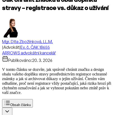
stravy – registrace vs. důkaz o užívání
Mgr. Dita Zbožínková, LL.M.
|
Advokát
|
Ev. č. ČAK 18655
ARROWS advokátní kancelář
Publikováno:
20. 3. 2026
V tomto článku se dozvíte, jak správně chránit značku a design
obalu vašeho doplňku stravy prostřednictvím registrace ochranné
známky a jak si archivovat důkazy o jejím užívání. Čtením vám
odhalíme, proč není registrace vždy postačující, jaká rizika hrozí při
chybném označování a jak se vyhnout pokutám nebo ztrátě práv k
vaší značce.
Obsah článku