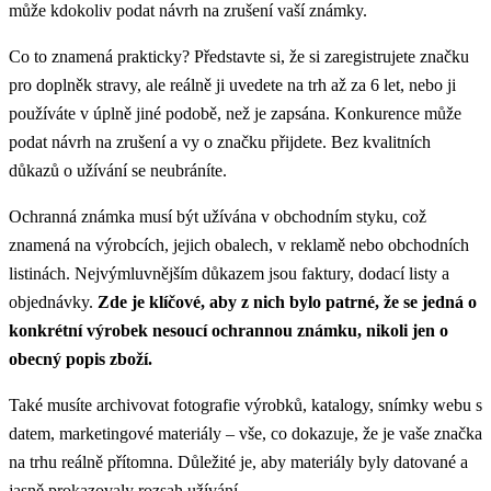
může kdokoliv podat návrh na zrušení vaší známky.
Co to znamená prakticky? Představte si, že si zaregistrujete značku
pro doplněk stravy, ale reálně ji uvedete na trh až za 6 let, nebo ji
používáte v úplně jiné podobě, než je zapsána. Konkurence může
podat návrh na zrušení a vy o značku přijdete. Bez kvalitních
důkazů o užívání se neubráníte.
Ochranná známka musí být užívána v obchodním styku, což
znamená na výrobcích, jejich obalech, v reklamě nebo obchodních
listinách. Nejvýmluvnějším důkazem jsou faktury, dodací listy a
objednávky.
Zde je klíčové, aby z nich bylo patrné, že se jedná o
konkrétní výrobek nesoucí ochrannou známku, nikoli jen o
obecný popis zboží.
Také musíte archivovat fotografie výrobků, katalogy, snímky webu s
datem, marketingové materiály – vše, co dokazuje, že je vaše značka
na trhu reálně přítomna. Důležité je, aby materiály byly datované a
jasně prokazovaly rozsah užívání.