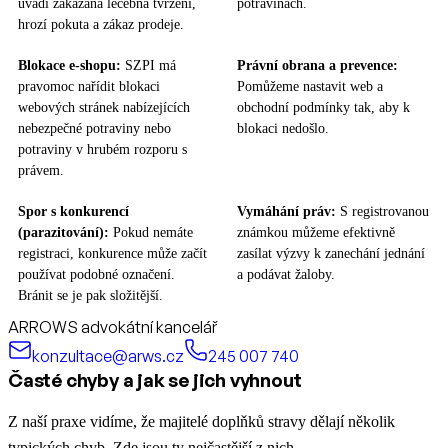
uvádí zakázaná léčebná tvrzení,
potravinách.
hrozí pokuta a zákaz prodeje.
Blokace e-shopu:
SZPI má
Právní obrana a prevence:
pravomoc nařídit blokaci
Pomůžeme nastavit web a
webových stránek nabízejících
obchodní podmínky tak, aby k
nebezpečné potraviny nebo
blokaci nedošlo.
potraviny v hrubém rozporu s
právem.
Spor s konkurencí
Vymáhání práv:
S registrovanou
(parazitování):
Pokud nemáte
známkou můžeme efektivně
registraci, konkurence může začít
zasílat výzvy k zanechání jednání
používat podobné označení.
a podávat žaloby.
Bránit se je pak složitější.
ARROWS advokátní kancelář
konzultace@arws.cz
245 007 740
Časté chyby a jak se jich vyhnout
Z naší praxe vidíme, že majitelé doplňků stravy dělají několik
typických chyb. Zde jsou ty nejčastější z nich.