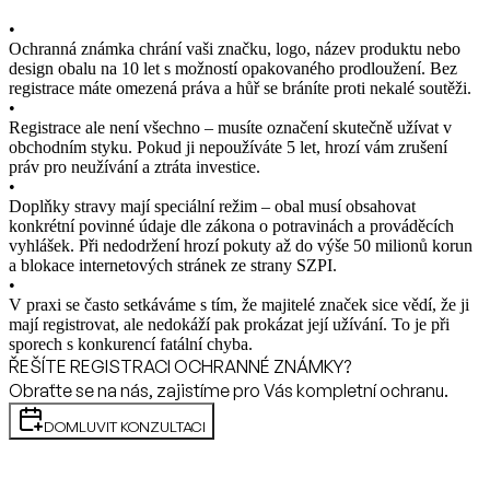
•
Ochranná známka chrání vaši značku, logo, název produktu nebo
design obalu na 10 let s možností opakovaného prodloužení. Bez
registrace máte omezená práva a hůř se bráníte proti nekalé soutěži.
•
Registrace ale není všechno – musíte označení skutečně užívat v
obchodním styku. Pokud ji nepoužíváte 5 let, hrozí vám zrušení
práv pro neužívání a ztráta investice.
•
Doplňky stravy mají speciální režim – obal musí obsahovat
konkrétní povinné údaje dle zákona o potravinách a prováděcích
vyhlášek. Při nedodržení hrozí pokuty až do výše 50 milionů korun
a blokace internetových stránek ze strany SZPI.
•
V praxi se často setkáváme s tím, že majitelé značek sice vědí, že ji
mají registrovat, ale nedokáží pak prokázat její užívání. To je při
sporech s konkurencí fatální chyba.
ŘEŠÍTE REGISTRACI OCHRANNÉ ZNÁMKY?
Obraťte se na nás, zajistíme pro Vás kompletní ochranu.
DOMLUVIT KONZULTACI