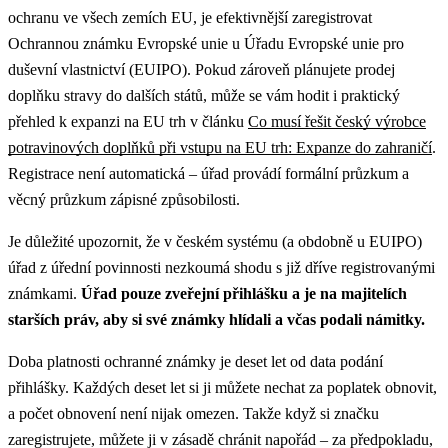
ochranu ve všech zemích EU, je efektivnější zaregistrovat
Ochrannou známku Evropské unie u Úřadu Evropské unie pro
duševní vlastnictví (EUIPO).
Pokud zároveň plánujete prodej
doplňku stravy do dalších států, může se vám hodit i praktický
přehled k expanzi na EU trh v článku
Co musí řešit český výrobce
potravinových doplňků při vstupu na EU trh: Expanze do zahraničí
.
Registrace není automatická – úřad provádí formální průzkum a
věcný průzkum zápisné způsobilosti.
Je důležité upozornit, že v českém systému (a obdobně u EUIPO)
úřad z úřední povinnosti nezkoumá shodu s již dříve registrovanými
známkami.
Úřad pouze zveřejní přihlášku a je na majitelích
starších práv, aby si své známky hlídali a včas podali námitky.
Doba platnosti ochranné známky je deset let od data podání
přihlášky. Každých deset let si ji můžete nechat za poplatek obnovit,
a počet obnovení není nijak omezen. Takže když si značku
zaregistrujete, můžete ji v zásadě chránit napořád – za předpokladu,