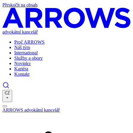
Přeskočit na obsah
advokátní kancelář
Proč ARROWS
Náš tým
International
Služby a obory
Novinky
Kariéra
Kontakt
CZ
ARROWS advokátní kancelář