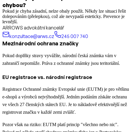
chybou?
Pokud je chyba zásadní, nelze obaly použít. Někdy lze situaci řešit
dolepováním (přelepkou), což ale nevypadá esteticky. Prevence je
levnější.
ARROWS advokátní kancelář
konzultace@arws.cz
245 007 740
Mezinárodní ochrana značky
Pokud doplňky stravy vyvážíte, národní česká známka vám v
zahraničí nepomůže. Práva z ochranné známky jsou teritoriální.
EU registrace vs. národní registrace
Registrace Ochranné známky Evropské unie (EUTM) je pro většinu
e-shopů a výrobců nejvýhodnější. Jedním podáním získáte ochranu
ve všech 27 členských státech EU. Je to nákladově efektivnější než
registrovat značku v každé zemi zvlášť.
Pozor však na riziko: EUTM platí princip "všechno nebo nic".