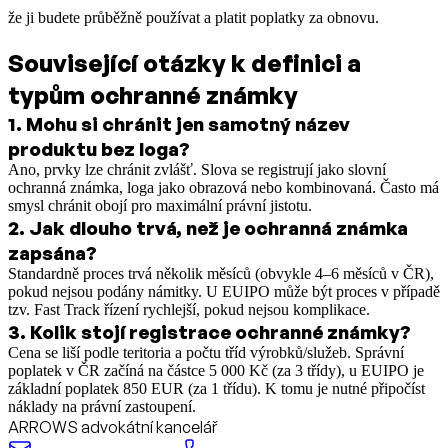
že ji budete průběžně používat a platit poplatky za obnovu.
Související otázky k definici a
typům ochranné známky
1
.
Mohu si chránit jen samotný název
produktu bez loga?
Ano, prvky lze chránit zvlášť. Slova se registrují jako slovní
ochranná známka, loga jako obrazová nebo kombinovaná. Často má
smysl chránit obojí pro maximální právní jistotu.
2
.
Jak dlouho trvá, než je ochranná známka
zapsána?
Standardně proces trvá několik měsíců (obvykle 4–6 měsíců v ČR),
pokud nejsou podány námitky. U EUIPO může být proces v případě
tzv. Fast Track řízení rychlejší, pokud nejsou komplikace.
3
.
Kolik stojí registrace ochranné známky?
Cena se liší podle teritoria a počtu tříd výrobků/služeb. Správní
poplatek v ČR začíná na částce 5 000 Kč (za 3 třídy), u EUIPO je
základní poplatek 850 EUR (za 1 třídu). K tomu je nutné připočíst
náklady na právní zastoupení.
ARROWS advokátní kancelář