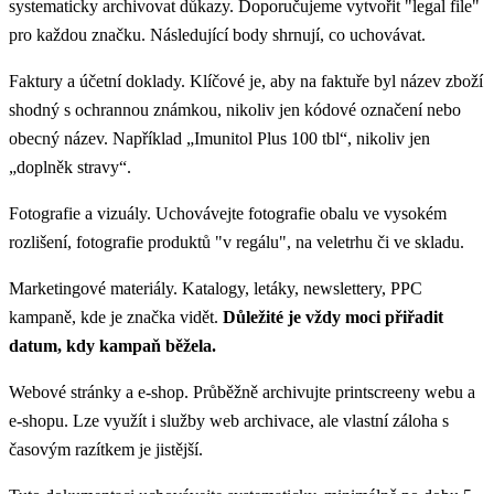
systematicky archivovat důkazy. Doporučujeme vytvořit "legal file"
pro každou značku. Následující body shrnují, co uchovávat.
Faktury a účetní doklady. Klíčové je, aby na faktuře byl název zboží
shodný s ochrannou známkou, nikoliv jen kódové označení nebo
obecný název. Například „Imunitol Plus 100 tbl“, nikoliv jen
„doplněk stravy“.
Fotografie a vizuály. Uchovávejte fotografie obalu ve vysokém
rozlišení, fotografie produktů "v regálu", na veletrhu či ve skladu.
Marketingové materiály. Katalogy, letáky, newslettery, PPC
kampaně, kde je značka vidět.
Důležité je vždy moci přiřadit
datum, kdy kampaň běžela.
Webové stránky a e-shop. Průběžně archivujte printscreeny webu a
e-shopu. Lze využít i služby web archivace, ale vlastní záloha s
časovým razítkem je jistější.