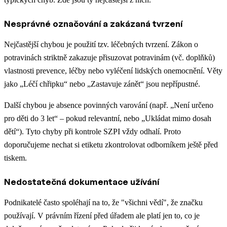
Nesprávné označování a zakázaná tvrzení
Nejčastější chybou je použití tzv. léčebných tvrzení. Zákon o
potravinách striktně zakazuje přisuzovat potravinám (vč. doplňků)
vlastnosti prevence, léčby nebo vyléčení lidských onemocnění. Věty
jako „Léčí chřipku“ nebo „Zastavuje zánět“ jsou nepřípustné.
Další chybou je absence povinných varování (např. „Není určeno
pro děti do 3 let“ – pokud relevantní, nebo „Ukládat mimo dosah
dětí“). Tyto chyby při kontrole SZPI vždy odhalí. Proto
doporučujeme nechat si etiketu zkontrolovat odborníkem ještě před
tiskem.
Nedostatečná dokumentace užívání
Podnikatelé často spoléhají na to, že "všichni vědí", že značku
používají. V právním řízení před úřadem ale platí jen to, co je