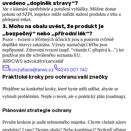
uvedeno „doplněk stravy“?
Jde o klamání spotřebitele a porušení vyhlášky. Můžete dostat
pokutu od SZPI, inspekce může nařídit stažení produktu z trhu a
přelepení etiket.
3
.
Mohu na obalu uvést, že produkt je
„bezpečný“ nebo „přírodní lék“?
Pozor – tvrzení o léčebných účincích jsou u potravin (včetně
doplňků stravy) zakázána. Výrazy naznačující léčbu jsou
nepřípustné. Zdravotní tvrzení (např. "vitamín C přispívá k...") lze
používat jen dle schváleného seznamu EU.
ARROWS advokátní kancelář
konzultace@arws.cz
245 007 740
Praktické kroky pro ochranu vaší značky
Přejděme na konkrétní kroky, které byste měli udělat, abyste se
vyhnuli problémům. Nejde o teorii, ale o praktický plán (roadmap).
Plánování strategie ochrany
Prvním krokem je audit nehmotného majetku. Chcete chránit název
produktu? Logo? Design obalu? Nebo kombinaci? Nejlepší přístup