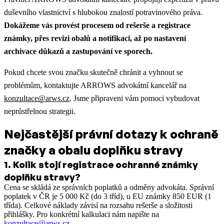
duševního vlastnictví s hlubokou znalostí potravinového práva.
Dokážeme vás provést procesem od rešerše a registrace
známky, přes revizi obalů a notifikaci, až po nastavení
archivace důkazů a zastupování ve sporech.
Pokud chcete svou značku skutečně chránit a vyhnout se
problémům, kontaktujte ARROWS advokátní kancelář na
konzultace@arws.cz
. Jsme připraveni vám pomoci vybudovat
neprůstřelnou strategii.
Nejčastější právní dotazy k ochraně
značky a obalu doplňku stravy
1
.
Kolik stojí registrace ochranné známky
doplňku stravy?
Cena se skládá ze správních poplatků a odměny advokáta. Správní
poplatek v ČR je 5 000 Kč (do 3 tříd), u EU známky 850 EUR (1
třída). Celkové náklady závisí na rozsahu rešerše a složitosti
přihlášky. Pro konkrétní kalkulaci nám napište na
konzultace@arws.cz
.