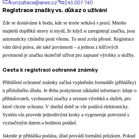
konzultace@arws.cz
245 007 740
Registrace značky vs. důkaz o užívání
Zde se dostáváme k bodu, kde se teorie setkává s praxí. Mnoho
majitelů doplňků stravy si myslí, že když si zaregistrují značku, jsou
automaticky chráněni proti všemu. To není zcela přesné. Registrace
vám dává práva, ale také povinnosti – a jednou z klíčových
povinností je značku skutečně užívat pro zapsané výrobky a služby.
Cesta k registraci ochranné známky
Přihlášení ochranné známky začíná vyplněním formuláře (přihlášky)
u příslušného úřadu. Je třeba poskytnout základní informace: údaje o
přihlašovateli, vyobrazení značky a seznam výrobků a služeb, pro
které chcete ochranu. V dnešní době se vše podává elektronicky.
Systém vás provede jednotlivými kroky a vygeneruje potvrzení s
vyznačeným datem a hodinou podání.
Jakmile je přihláška podána, úřad provádí formální průzkum. Pokud