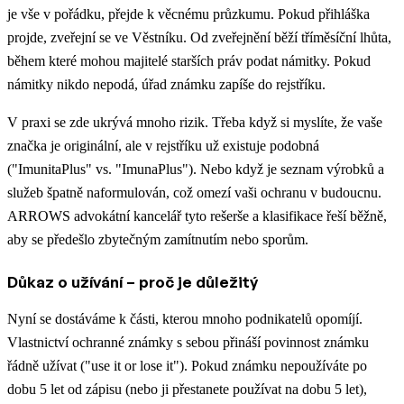
je vše v pořádku, přejde k věcnému průzkumu. Pokud přihláška
projde, zveřejní se ve Věstníku. Od zveřejnění běží tříměsíční lhůta,
během které mohou majitelé starších práv podat námitky. Pokud
námitky nikdo nepodá, úřad známku zapíše do rejstříku.
V praxi se zde ukrývá mnoho rizik. Třeba když si myslíte, že vaše
značka je originální, ale v rejstříku už existuje podobná
("ImunitaPlus" vs. "ImunaPlus"). Nebo když je seznam výrobků a
služeb špatně naformulován, což omezí vaši ochranu v budoucnu.
ARROWS advokátní kancelář tyto rešerše a klasifikace řeší běžně,
aby se předešlo zbytečným zamítnutím nebo sporům.
Důkaz o užívání – proč je důležitý
Nyní se dostáváme k části, kterou mnoho podnikatelů opomíjí.
Vlastnictví ochranné známky s sebou přináší povinnost známku
řádně užívat ("use it or lose it"). Pokud známku nepoužíváte po
dobu 5 let od zápisu (nebo ji přestanete používat na dobu 5 let),