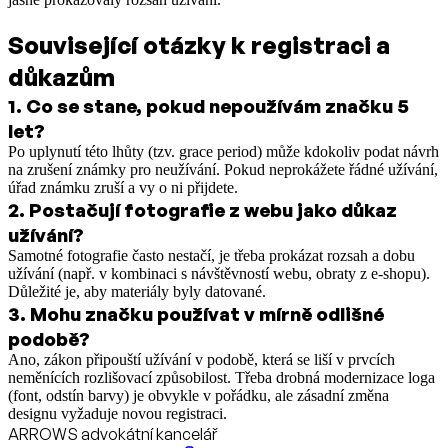
Související otázky k registraci a
důkazům
1
.
Co se stane, pokud nepoužívám značku 5
let?
Po uplynutí této lhůty (tzv. grace period) může kdokoliv podat návrh
na zrušení známky pro neužívání. Pokud neprokážete řádné užívání,
úřad známku zruší a vy o ni přijdete.
2
.
Postačují fotografie z webu jako důkaz
užívání?
Samotné fotografie často nestačí, je třeba prokázat rozsah a dobu
užívání (např. v kombinaci s návštěvností webu, obraty z e-shopu).
Důležité je, aby materiály byly datované.
3
.
Mohu značku používat v mírně odlišné
podobě?
Ano, zákon připouští užívání v podobě, která se liší v prvcích
neměnících rozlišovací způsobilost. Třeba drobná modernizace loga
(font, odstín barvy) je obvykle v pořádku, ale zásadní změna
designu vyžaduje novou registraci.
ARROWS advokátní kancelář