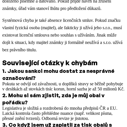
doloženo písemně a datováno. Pokud přijde návrh na zrušení
známky, úřad vám stanoví lhůtu pro předložení důkazů.
Systémová chyba je také absence licenčních smluv. Pokud značku
vlastní fyzická osoba (majitel), ale fakticky ji užívá jeho s.r.o., musí
existovat licenční smlouva nebo souhlas s užíváním. Jinak může
dojít k situaci, kdy majitel známky ji formálně neužívá a s.r.o. užívá
bez právního titulu.
Související otázky k chybám
1
.
Jakou sankci mohu dostat za nesprávné
označování?
Pokuta se odvíjí od závažnosti, u doplňků stravy se běžně pohybuje
v desítkách až stovkách tisíc korun, horní sazba je až 50 milionů Kč.
2
.
Mohu si sám zjistit, zda je můj obal v
pořádku?
Legislativa je složitá a rozdrobená do mnoha předpisů ČR a EU.
Laická kontrola často přehlédne nuance (např. velikost písma,
přesné znění tvrzení). Odborná revize je jistotou.
3
.
Co když jsem už zaplatil za tisk obalů s