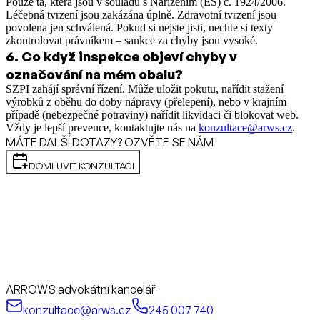
Pouze ta, která jsou v souladu s Nařízením (ES) č. 1924/2006.
Léčebná tvrzení jsou zakázána úplně. Zdravotní tvrzení jsou
povolena jen schválená. Pokud si nejste jisti, nechte si texty
zkontrolovat právníkem – sankce za chyby jsou vysoké.
6
.
Co když inspekce objeví chyby v
označování na mém obalu?
SZPI zahájí správní řízení. Může uložit pokutu, nařídit stažení
výrobků z oběhu do doby nápravy (přelepení), nebo v krajním
případě (nebezpečné potraviny) nařídit likvidaci či blokovat web.
Vždy je lepší prevence, kontaktujte nás na
konzultace@arws.cz
.
MÁTE DALŠÍ DOTAZY? OZVĚTE SE NÁM
DOMLUVIT KONZULTACI
ARROWS advokátní kancelář
konzultace@arws.cz
245 007 740