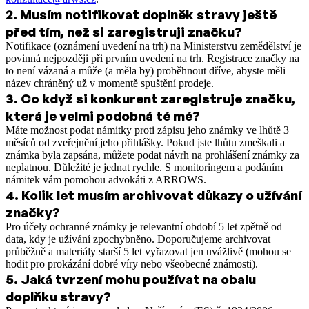
2
.
Musím notifikovat doplněk stravy ještě
před tím, než si zaregistruji značku?
Notifikace (oznámení uvedení na trh) na Ministerstvu zemědělství je
povinná nejpozději při prvním uvedení na trh. Registrace značky na
to není vázaná a může (a měla by) proběhnout dříve, abyste měli
název chráněný už v momentě spuštění prodeje.
3
.
Co když si konkurent zaregistruje značku,
která je velmi podobná té mé?
Máte možnost podat námitky proti zápisu jeho známky ve lhůtě 3
měsíců od zveřejnění jeho přihlášky. Pokud jste lhůtu zmeškali a
známka byla zapsána, můžete podat návrh na prohlášení známky za
neplatnou. Důležité je jednat rychle. S monitoringem a podáním
námitek vám pomohou advokáti z ARROWS.
4
.
Kolik let musím archivovat důkazy o užívání
značky?
Pro účely ochranné známky je relevantní období 5 let zpětně od
data, kdy je užívání zpochybněno. Doporučujeme archivovat
průběžně a materiály starší 5 let vyřazovat jen uvážlivě (mohou se
hodit pro prokázání dobré víry nebo všeobecné známosti).
5
.
Jaká tvrzení mohu používat na obalu
doplňku stravy?