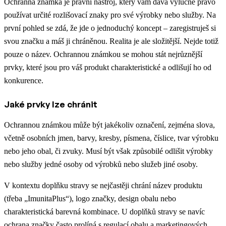
Ochranná známka je právní nástroj, který vám dává výlučné právo
používat určité rozlišovací znaky pro své výrobky nebo služby. Na
první pohled se zdá, že jde o jednoduchý koncept – zaregistruješ si
svou značku a máš ji chráněnou. Realita je ale složitější. Nejde totiž
pouze o název. Ochrannou známkou se mohou stát nejrůznější
prvky, které jsou pro váš produkt charakteristické a odlišují ho od
konkurence.
Jaké prvky lze chránit
Ochrannou známkou může být jakékoliv označení, zejména slova,
včetně osobních jmen, barvy, kresby, písmena, číslice, tvar výrobku
nebo jeho obal, či zvuky. Musí být však způsobilé odlišit výrobky
nebo služby jedné osoby od výrobků nebo služeb jiné osoby.
V kontextu doplňku stravy se nejčastěji chrání název produktu
(třeba „ImunitaPlus“), logo značky, design obalu nebo
charakteristická barevná kombinace.
U doplňků stravy se navíc
ochrana značky často prolíná s regulací obalu a marketingových