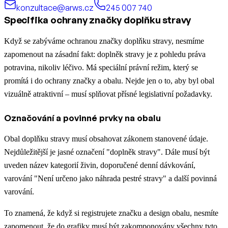
konzultace@arws.cz
245 007 740
Specifika ochrany značky doplňku stravy
Když se zabýváme ochranou značky doplňku stravy, nesmíme
zapomenout na zásadní fakt: doplněk stravy je z pohledu práva
potravina, nikoliv léčivo. Má speciální právní režim, který se
promítá i do ochrany značky a obalu. Nejde jen o to, aby byl obal
vizuálně atraktivní – musí splňovat přísné legislativní požadavky.
Označování a povinné prvky na obalu
Obal doplňku stravy musí obsahovat zákonem stanovené údaje.
Nejdůležitější je jasné označení "doplněk stravy". Dále musí být
uveden název kategorií živin, doporučené denní dávkování,
varování "Není určeno jako náhrada pestré stravy" a další povinná
varování.
To znamená, že když si registrujete značku a design obalu, nesmíte
zapomenout, že do grafiky musí být zakomponovány všechny tyto