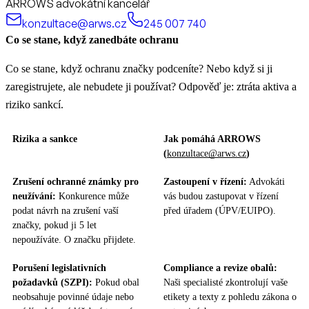
ARROWS advokátní kancelář
konzultace@arws.cz
245 007 740
Co se stane, když zanedbáte ochranu
Co se stane, když ochranu značky podceníte? Nebo když si ji
zaregistrujete, ale nebudete ji používat? Odpověď je: ztráta aktiva a
riziko sankcí.
Rizika a sankce
Jak pomáhá ARROWS
(
konzultace@arws.cz
)
Zrušení ochranné známky pro
Zastoupení v řízení:
Advokáti
neužívání:
Konkurence může
vás budou zastupovat v řízení
podat návrh na zrušení vaší
před úřadem (ÚPV/EUIPO).
značky, pokud ji 5 let
nepoužíváte. O značku přijdete.
Porušení legislativních
Compliance a revize obalů:
požadavků (SZPI):
Pokud obal
Naši specialisté zkontrolují vaše
neobsahuje povinné údaje nebo
etikety a texty z pohledu zákona o