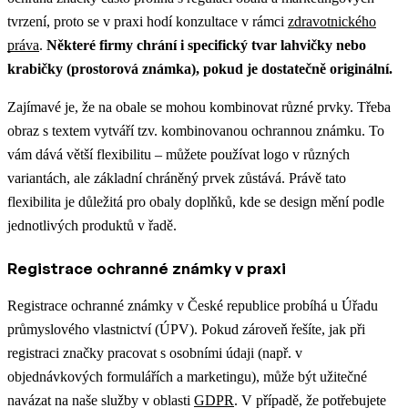
tvrzení, proto se v praxi hodí konzultace v rámci
zdravotnického
práva
.
Některé firmy chrání i specifický tvar lahvičky nebo
krabičky (prostorová známka), pokud je dostatečně originální.
Zajímavé je, že na obale se mohou kombinovat různé prvky. Třeba
obraz s textem vytváří tzv. kombinovanou ochrannou známku. To
vám dává větší flexibilitu – můžete používat logo v různých
variantách, ale základní chráněný prvek zůstává. Právě tato
flexibilita je důležitá pro obaly doplňků, kde se design mění podle
jednotlivých produktů v řadě.
Registrace ochranné známky v praxi
Registrace ochranné známky v České republice probíhá u Úřadu
průmyslového vlastnictví (ÚPV).
Pokud zároveň řešíte, jak při
registraci značky pracovat s osobními údaji (např. v
objednávkových formulářích a marketingu), může být užitečné
navázat na naše služby v oblasti
GDPR
.
V případě, že potřebujete