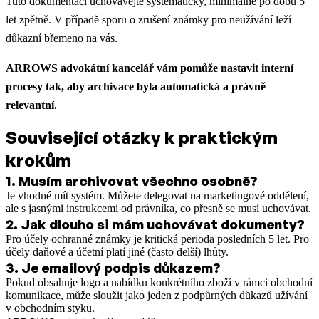
Tuto dokumentaci uchovávejte systematicky, minimálně po dobu 5
let zpětně. V případě sporu o zrušení známky pro neužívání leží
důkazní břemeno na vás.
ARROWS advokátní kancelář vám pomůže nastavit interní
procesy tak, aby archivace byla automatická a právně
relevantní.
Související otázky k praktickým
krokům
1
.
Musím archivovat všechno osobně?
Je vhodné mít systém. Můžete delegovat na marketingové oddělení,
ale s jasnými instrukcemi od právníka, co přesně se musí uchovávat.
2
.
Jak dlouho si mám uchovávat dokumenty?
Pro účely ochranné známky je kritická perioda posledních 5 let. Pro
účely daňové a účetní platí jiné (často delší) lhůty.
3
.
Je emailový podpis důkazem?
Pokud obsahuje logo a nabídku konkrétního zboží v rámci obchodní
komunikace, může sloužit jako jeden z podpůrných důkazů užívání
v obchodním styku.