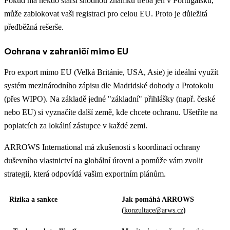
Pokud má někdo starší shodnou známku třeba jen v Portugalsku,
může zablokovat vaši registraci pro celou EU. Proto je důležitá
předběžná rešerše.
Ochrana v zahraničí mimo EU
Pro export mimo EU (Velká Británie, USA, Asie) je ideální využít
systém mezinárodního zápisu dle Madridské dohody a Protokolu
(přes WIPO). Na základě jedné "základní" přihlášky (např. české
nebo EU) si vyznačíte další země, kde chcete ochranu. Ušetříte na
poplatcích za lokální zástupce v každé zemi.
ARROWS International má zkušenosti s koordinací ochrany
duševního vlastnictví na globální úrovni a pomůže vám zvolit
strategii, která odpovídá vašim exportním plánům.
Rizika a sankce
Jak pomáhá ARROWS
(
konzultace@arws.cz
)