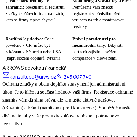
„Trademark trolling“ v
Monitoring a včasná registrace:
zahraničí:
Spekulanti si registrují
Pomůžeme vám značku
značky úspěšných firem na trzích,
registrovat v předstihu před
kam se firmy teprve chystají.
vstupem na trh a monitorovat
rejstříky.
Rozdílná legislativa:
Co je
Právní poradenství pro
povoleno v ČR, může být
mezinárodní trhy:
Díky síti
zakázáno v Německu nebo USA
partnerů zajistíme ověření
(např. složení doplňků, tvrzení).
compliance v cílové zemi.
ARROWS advokátní kancelář
konzultace@arws.cz
245 007 740
Ochrana značky a obalu doplňku stravy není jen administrativní
úkon. Je to klíčová součást hodnoty vaší firmy. Registrace ochranné
známky vám dá silná práva, ale ta musíte aktivně udržovat
(užíváním) a bránit (námitkami proti konkurenci). Souběžně musíte
dbát na to, aby vaše produkty splňovaly přísnou potravinovou
legislativu.
Právníci ARROWS advokátní kanceláře propojují expertízu v právu