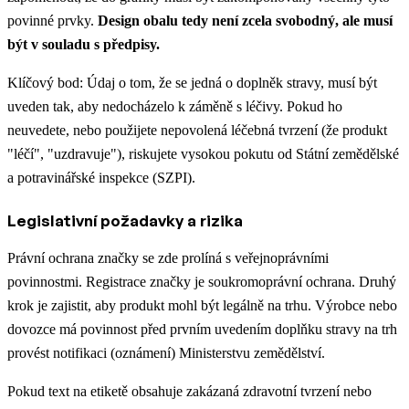
povinné prvky.
Design obalu tedy není zcela svobodný, ale musí
být v souladu s předpisy.
Klíčový bod: Údaj o tom, že se jedná o doplněk stravy, musí být
uveden tak, aby nedocházelo k záměně s léčivy. Pokud ho
neuvedete, nebo použijete nepovolená léčebná tvrzení (že produkt
"léčí", "uzdravuje"), riskujete vysokou pokutu od Státní zemědělské
a potravinářské inspekce (SZPI).
Legislativní požadavky a rizika
Právní ochrana značky se zde prolíná s veřejnoprávními
povinnostmi. Registrace značky je soukromoprávní ochrana. Druhý
krok je zajistit, aby produkt mohl být legálně na trhu. Výrobce nebo
dovozce má povinnost před prvním uvedením doplňku stravy na trh
provést notifikaci (oznámení) Ministerstvu zemědělství.
Pokud text na etiketě obsahuje zakázaná zdravotní tvrzení nebo