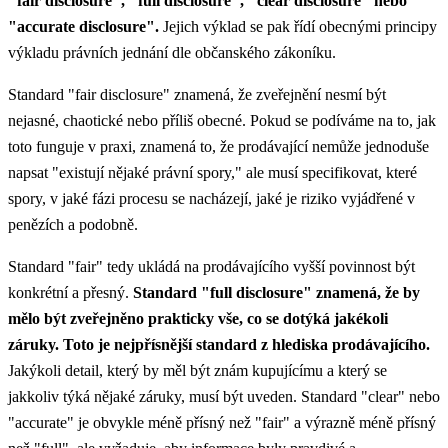
"fair disclosure", "full disclosure", "clear disclosure" nebo
"accurate disclosure".
Jejich výklad se pak řídí obecnými principy
výkladu právních jednání dle občanského zákoníku.
Standard "fair disclosure" znamená, že zveřejnění nesmí být
nejasné, chaotické nebo příliš obecné. Pokud se podíváme na to, jak
toto funguje v praxi, znamená to, že prodávající nemůže jednoduše
napsat "existují nějaké právní spory," ale musí specifikovat, které
spory, v jaké fázi procesu se nacházejí, jaké je riziko vyjádřené v
penězích a podobně.
Standard "fair" tedy ukládá na prodávajícího vyšší povinnost být
konkrétní a přesný.
Standard "full disclosure" znamená, že by
mělo být zveřejněno prakticky vše, co se dotýká jakékoli
záruky. Toto je nejpřísnější standard z hlediska prodávajícího.
Jakýkoli detail, který by měl být znám kupujícímu a který se
jakkoliv týká nějaké záruky, musí být uveden. Standard "clear" nebo
"accurate" je obvykle méně přísný než "fair" a výrazně méně přísný