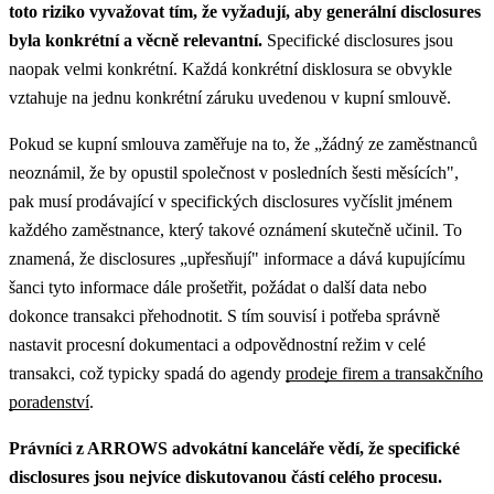
toto riziko vyvažovat tím, že vyžadují, aby generální disclosures
byla konkrétní a věcně relevantní.
Specifické disclosures jsou
naopak velmi konkrétní. Každá konkrétní disklosura se obvykle
vztahuje na jednu konkrétní záruku uvedenou v kupní smlouvě.
Pokud se kupní smlouva zaměřuje na to, že „žádný ze zaměstnanců
neoznámil, že by opustil společnost v posledních šesti měsících",
pak musí prodávající v specifických disclosures vyčíslit jménem
každého zaměstnance, který takové oznámení skutečně učinil. To
znamená, že disclosures „upřesňují" informace a dává kupujícímu
šanci tyto informace dále prošetřit, požádat o další data nebo
dokonce transakci přehodnotit.
S tím souvisí i potřeba správně
nastavit procesní dokumentaci a odpovědnostní režim v celé
transakci, což typicky spadá do agendy
prodeje firem a transakčního
poradenství
.
Právníci z ARROWS advokátní kanceláře vědí, že specifické
disclosures jsou nejvíce diskutovanou částí celého procesu.