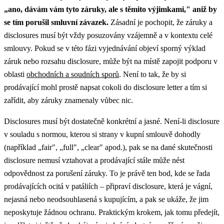
„ano, dávám vám tyto záruky, ale s těmito výjimkami," aniž by
se tím porušil smluvní závazek.
Zásadní je pochopit, že záruky a
disclosures musí být vždy posuzovány vzájemně a v kontextu celé
smlouvy.
Pokud se v této fázi vyjednávání objeví sporný výklad
záruk nebo rozsahu disclosure, může být na místě zapojit podporu v
oblasti
obchodních a soudních sporů
.
Není to tak, že by si
prodávající mohl prostě napsat cokoli do disclosure letter a tím si
zařídit, aby záruky znamenaly vůbec nic.
Disclosures musí být dostatečně konkrétní a jasné. Není-li disclosure
v souladu s normou, kterou si strany v kupní smlouvě dohodly
(například „fair", „full", „clear" apod.), pak se na dané skutečnosti
disclosure nemusí vztahovat a prodávající stále může nést
odpovědnost za porušení záruky. To je právě ten bod, kde se řada
prodávajících ocitá v patáliích – připraví disclosure, která je vágní,
nejasná nebo neodsouhlasená s kupujícím, a pak se ukáže, že jim
neposkytuje žádnou ochranu.
Praktickým krokem, jak tomu předejít,