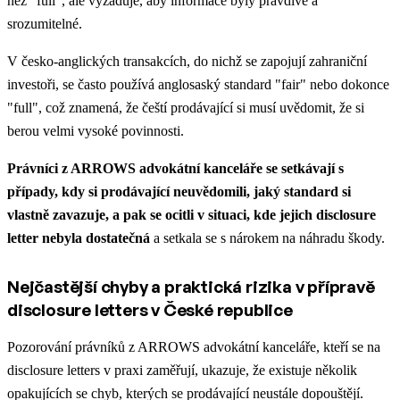
než "full", ale vyžaduje, aby informace byly pravdivé a
srozumitelné.
V česko-anglických transakcích, do nichž se zapojují zahraniční
investoři, se často používá anglosaský standard "fair" nebo dokonce
"full", což znamená, že čeští prodávající si musí uvědomit, že si
berou velmi vysoké povinnosti.
Právníci z ARROWS advokátní kanceláře se setkávají s
případy, kdy si prodávající neuvědomili, jaký standard si
vlastně zavazuje, a pak se ocitli v situaci, kde jejich disclosure
letter nebyla dostatečná
a setkala se s nárokem na náhradu škody.
Nejčastější chyby a praktická rizika v přípravě
disclosure letters v České republice
Pozorování právníků z ARROWS advokátní kanceláře, kteří se na
disclosure letters v praxi zaměřují, ukazuje, že existuje několik
opakujících se chyb, kterých se prodávající neustále dopouštějí.