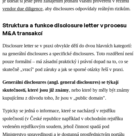
je udělat si ještě před zahájením jednání vlastní prověření v režimu
vendor due diligence
, aby disclosures odpovídaly reálným rizikům.
Struktura a funkce disclosure letter v procesu
M&A transakcí
Disclosure letter se v praxi obvykle dělí do dvou hlavních kategorií:
na generální disclosures a specifické disclosures. Toto rozdělení není
pouze formální – má zásadní praktický i právní dopad na to, co se
skutečně „vrací" pod záruky a jak se sporné otázky řeší v praxi.
Generální disclosures (angl. general disclosures) se týkají
skutečností, které jsou již známy
, nebo které by měly být známy
kupujícímu z důvodu toho, že jsou v „public domain".
Typicky se jedná o informace, které se nacházejí v rejstříku
společností (v České republice například v obchodním rejstříku
vedeném rejstříkovým soudem, jehož činnost spadá pod
Ministerstvo spravedlnosti a je dostupná prostřednictvím portálu