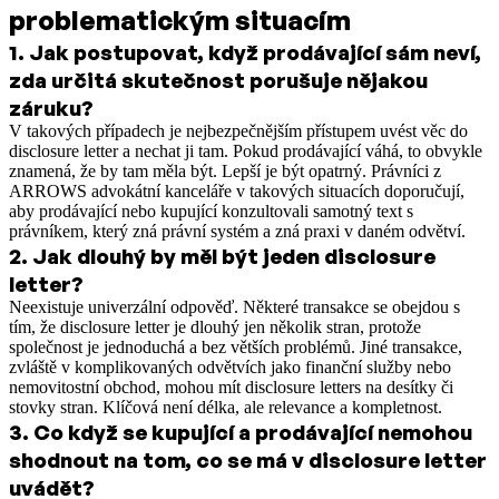
problematickým situacím
1
.
Jak postupovat, když prodávající sám neví,
zda určitá skutečnost porušuje nějakou
záruku?
V takových případech je nejbezpečnějším přístupem uvést věc do
disclosure letter a nechat ji tam. Pokud prodávající váhá, to obvykle
znamená, že by tam měla být. Lepší je být opatrný. Právníci z
ARROWS advokátní kanceláře v takových situacích doporučují,
aby prodávající nebo kupující konzultovali samotný text s
právníkem, který zná právní systém a zná praxi v daném odvětví.
2
.
Jak dlouhý by měl být jeden disclosure
letter?
Neexistuje univerzální odpověď. Některé transakce se obejdou s
tím, že disclosure letter je dlouhý jen několik stran, protože
společnost je jednoduchá a bez větších problémů. Jiné transakce,
zvláště v komplikovaných odvětvích jako finanční služby nebo
nemovitostní obchod, mohou mít disclosure letters na desítky či
stovky stran. Klíčová není délka, ale relevance a kompletnost.
3
.
Co když se kupující a prodávající nemohou
shodnout na tom, co se má v disclosure letter
uvádět?