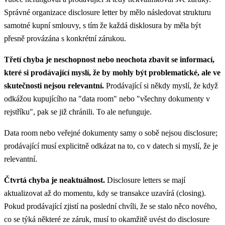
Správné organizace disclosure letter by mělo následovat strukturu
samotné kupní smlouvy, s tím že každá disklosura by měla být
přesně provázána s konkrétní zárukou.
Třetí chyba je neschopnost nebo neochota zbavit se informací,
které si prodávající myslí, že by mohly být problematické, ale ve
skutečnosti nejsou relevantní.
Prodávající si někdy myslí, že když
odkážou kupujícího na "data room" nebo "všechny dokumenty v
rejstříku", pak se již chránili. To ale nefunguje.
Data room nebo veřejné dokumenty samy o sobě nejsou disclosure;
prodávající musí explicitně odkázat na to, co v datech si myslí, že je
relevantní.
Čtvrtá chyba je neaktuálnost.
Disclosure letters se mají
aktualizovat až do momentu, kdy se transakce uzavírá (closing).
Pokud prodávající zjistí na poslední chvíli, že se stalo něco nového,
co se týká některé ze záruk, musí to okamžitě uvést do disclosure