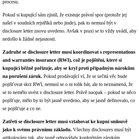
procesu.
Pokud si kupující sám zjistil, že existuje právní spor (protože jej
našel v soudních rejstříků nebo jinde), pak to nemusí být v
disclosure letter znovu uvedeno. Avšak v praxi se to vždy uvádí, aby
nedošlo k žádné nejasnosti.
Zadruhé se disclosure letter musí koordinovat s representations
and warranties insurance (RWI), což je pojištění, které si
kupující běžně pořizuje, aby se kryl proti případným nárokům
na porušení záruk.
Pokud prodávající ví, že se určitá věc bude
pojišťovat skrz RWI, nemusí se o ni tolik bát, ale to neznamená, že
se to nemělo uvést v disclosure letter. Právě naopak – pokud se něco
pojišťuje, mělo by to být jasně uvedeno, aby se jasně definovalo, co
se pojišťuje a co ne.
Zatřetí se disclosure letter musí vztahovat ke kupní smlouvě
jako k svému právnímu základu.
Všechny disclosures musí být
artikulovány tak, aby jasně odpovídaly konkrétním zárukám