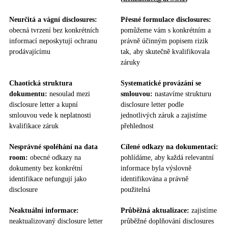
Neurčitá a vágní disclosures:
Přesné formulace disclosures:
obecná tvrzení bez konkrétních
pomůžeme vám s konkrétním a
informací neposkytují ochranu
právně účinným popisem rizik
prodávajícímu
tak, aby skutečně kvalifikovala
záruky
Chaotická struktura
Systematické provázání se
dokumentu:
nesoulad mezi
smlouvou:
nastavíme strukturu
disclosure letter a kupní
disclosure letter podle
smlouvou vede k neplatnosti
jednotlivých záruk a zajistíme
kvalifikace záruk
přehlednost
Nesprávné spoléhání na data
Cílené odkazy na dokumentaci:
room:
obecné odkazy na
pohlídáme, aby každá relevantní
dokumenty bez konkrétní
informace byla výslovně
identifikace nefungují jako
identifikována a právně
disclosure
použitelná
Neaktuální informace:
Průběžná aktualizace:
zajistíme
neaktualizovaný disclosure letter
průběžné doplňování disclosures