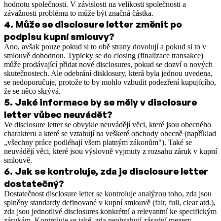
hodnotu společnosti. V závislosti na velikosti společnosti a
závažnosti problému to může být značná částka.
4
.
Může se disclosure letter změnit po
podpisu kupní smlouvy?
Ano, avšak pouze pokud si to obě strany dovolují a pokud si to v
smlouvě dohodnou. Typicky se do closing (finalizace transakce)
může prodávající přidat nové disclosures, pokud se dozví o nových
skutečnostech. Ale odebrání disklosury, která byla jednou uvedena,
se nedoporučuje, protože to by mohlo vzbudit podezření kupujícího,
že se něco skrývá.
5
.
Jaké informace by se měly v disclosure
letter vůbec neuvádět?
Ve disclosure letter se obvykle neuvádějí věci, které jsou obecného
charakteru a které se vztahují na veškeré obchody obecně (například
„všechny práce podléhají všem platným zákonům"). Také se
neuvádějí věci, které jsou výslovně vyjmuty z rozsahu záruk v kupní
smlouvě.
6
.
Jak se kontroluje, zda je disclosure letter
dostatečný?
Dostatečnost disclosure letter se kontroluje analýzou toho, zda jsou
splněny standardy definované v kupní smlouvě (fair, full, clear atd.),
zda jsou jednotlivé disclosures konkrétní a relevantní ke specifickým
zárukám. Kontroluje se také, zda neobsahují zásadní mezery.