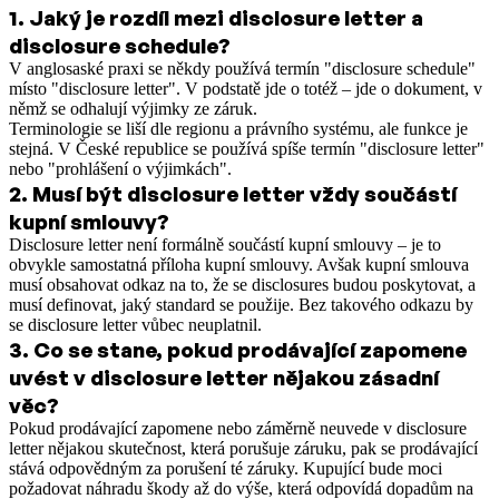
1
.
Jaký je rozdíl mezi disclosure letter a
disclosure schedule?
V anglosaské praxi se někdy používá termín "disclosure schedule"
místo "disclosure letter". V podstatě jde o totéž – jde o dokument, v
němž se odhalují výjimky ze záruk.
Terminologie se liší dle regionu a právního systému, ale funkce je
stejná. V České republice se používá spíše termín "disclosure letter"
nebo "prohlášení o výjimkách".
2
.
Musí být disclosure letter vždy součástí
kupní smlouvy?
Disclosure letter není formálně součástí kupní smlouvy – je to
obvykle samostatná příloha kupní smlouvy. Avšak kupní smlouva
musí obsahovat odkaz na to, že se disclosures budou poskytovat, a
musí definovat, jaký standard se použije. Bez takového odkazu by
se disclosure letter vůbec neuplatnil.
3
.
Co se stane, pokud prodávající zapomene
uvést v disclosure letter nějakou zásadní
věc?
Pokud prodávající zapomene nebo záměrně neuvede v disclosure
letter nějakou skutečnost, která porušuje záruku, pak se prodávající
stává odpovědným za porušení té záruky. Kupující bude moci
požadovat náhradu škody až do výše, která odpovídá dopadům na