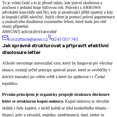
To je velmi časté a to je přesně místo, kde právní zkušenost a
zručnost v jednání hraje klíčovou roli. Právníci z ARROWS
advokátní kanceláře umí říci, kdy je prodávající příliš opatrný a kdy
je kupující příliš náročný. Jejich cílem je pomocí právní argumentace
a znalosti trhu dosáhnout rozumného řešení, které bude pro obě
strany přijatelné.
ARROWS advokátní kancelář
konzultace@arws.cz
245 007 740
Jak správně strukturovat a připravit efektivní
disclosure letter
Ačkoliv neexistuje univerzální vzor, který by fungoval pro všechny
situace, existují určité principy správné praxe, které se osvědčily v
tisících transakcí po celém světě a které lze aplikovat i v České
republice.
Prvním principem je organicky propojit strukturu disclosure
letter se strukturou kupní smlouvy.
Kupní smlouva se obvykle
skládá z řady kapitol, z nichž každá se týká konkrétního tématu –
financí, práv a závazků, majetku, zaměstnanců, daní, smluv se