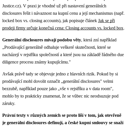
Justice.cz).
V praxi je vhodné už při nastavení generálních
disclosures řešit i návaznost na kupní cenu a její mechanismus (např.
locked box vs. closing accounts), jak popisuje článek
Jak se při
prodeji firmy určuje konečná cena: Closing accounts vs. locked box
.
Generální disclosures mívají podobu věty
, která zní například
„Prodávající generálně odhaluje veškeré skutečnosti, které se
nacházejí v rejstříku společností a které jsou na základě řádného due
diligence procesu známy kupujícímu."
Avšak právě tady se objevuje jedno z hlavních rizik. Pokud by si
prodávající mohl dovolit označit „generální disclosures" velmi
bezzubě, například pouze jako „vše v rejstříku a v data room",
mohlo by to prakticky znamenat, že se vůbec nic neodsuzuje pod
záruky.
Právní texty v různých zemích se proto liší v tom, jak otevřeně
je generální disclosures definují, a české kupní smlouvy se snaží