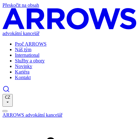
Přeskočit na obsah
advokátní kancelář
Proč ARROWS
Náš tým
International
Služby a obory
Novinky
Kariéra
Kontakt
CZ
ARROWS advokátní kancelář