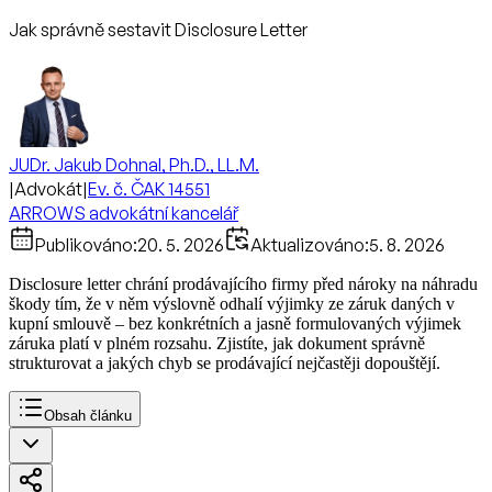
Jak správně sestavit Disclosure Letter
JUDr. Jakub Dohnal, Ph.D., LL.M.
|
Advokát
|
Ev. č. ČAK 14551
ARROWS advokátní kancelář
Publikováno:
20. 5. 2026
Aktualizováno:
5. 8. 2026
Disclosure letter chrání prodávajícího firmy před nároky na náhradu
škody tím, že v něm výslovně odhalí výjimky ze záruk daných v
kupní smlouvě – bez konkrétních a jasně formulovaných výjimek
záruka platí v plném rozsahu. Zjistíte, jak dokument správně
strukturovat a jakých chyb se prodávající nejčastěji dopouštějí.
Obsah článku