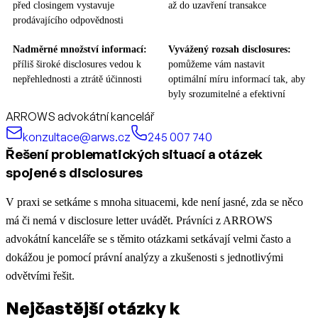
před closingem vystavuje
až do uzavření transakce
prodávajícího odpovědnosti
Nadměrné množství informací:
Vyvážený rozsah disclosures:
příliš široké disclosures vedou k
pomůžeme vám nastavit
nepřehlednosti a ztrátě účinnosti
optimální míru informací tak, aby
byly srozumitelné a efektivní
ARROWS advokátní kancelář
konzultace@arws.cz
245 007 740
Řešení problematických situací a otázek
spojené s disclosures
V praxi se setkáme s mnoha situacemi, kde není jasné, zda se něco
má či nemá v disclosure letter uvádět. Právníci z ARROWS
advokátní kanceláře se s těmito otázkami setkávají velmi často a
dokážou je pomocí právní analýzy a zkušenosti s jednotlivými
odvětvími řešit.
Nejčastější otázky k