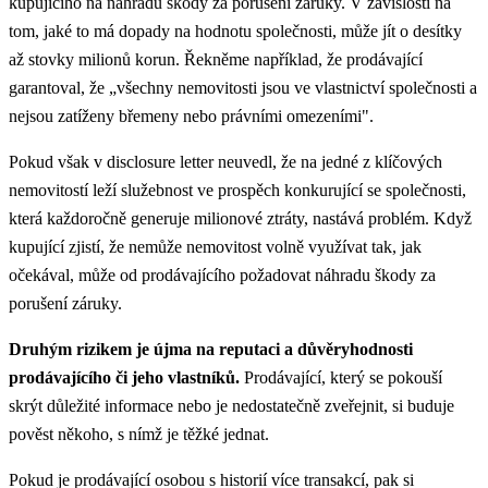
kupujícího na náhradu škody za porušení záruky. V závislosti na
tom, jaké to má dopady na hodnotu společnosti, může jít o desítky
až stovky milionů korun. Řekněme například, že prodávající
garantoval, že „všechny nemovitosti jsou ve vlastnictví společnosti a
nejsou zatíženy břemeny nebo právními omezeními".
Pokud však v disclosure letter neuvedl, že na jedné z klíčových
nemovitostí leží služebnost ve prospěch konkurující se společnosti,
která každoročně generuje milionové ztráty, nastává problém. Když
kupující zjistí, že nemůže nemovitost volně využívat tak, jak
očekával, může od prodávajícího požadovat náhradu škody za
porušení záruky.
Druhým rizikem je újma na reputaci a důvěryhodnosti
prodávajícího či jeho vlastníků.
Prodávající, který se pokouší
skrýt důležité informace nebo je nedostatečně zveřejnit, si buduje
pověst někoho, s nímž je těžké jednat.
Pokud je prodávající osobou s historií více transakcí, pak si