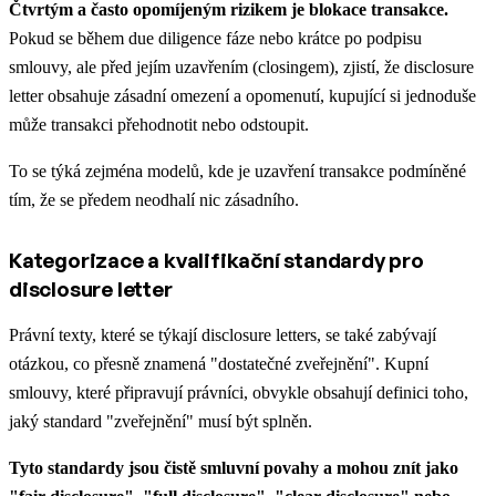
Čtvrtým a často opomíjeným rizikem je blokace transakce.
Pokud se během due diligence fáze nebo krátce po podpisu
smlouvy, ale před jejím uzavřením (closingem), zjistí, že disclosure
letter obsahuje zásadní omezení a opomenutí, kupující si jednoduše
může transakci přehodnotit nebo odstoupit.
To se týká zejména modelů, kde je uzavření transakce podmíněné
tím, že se předem neodhalí nic zásadního.
Kategorizace a kvalifikační standardy pro
disclosure letter
Právní texty, které se týkají disclosure letters, se také zabývají
otázkou, co přesně znamená "dostatečné zveřejnění". Kupní
smlouvy, které připravují právníci, obvykle obsahují definici toho,
jaký standard "zveřejnění" musí být splněn.
Tyto standardy jsou čistě smluvní povahy a mohou znít jako