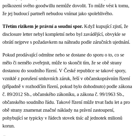
poškození svého goodwillu nemůže dovolit. To může vést k tomu,
že jej budoucí partneři nebudou vnímat jako spolehlivého.
Třetím rizikem je právní a soudní spor.
Když kupující zjistí, že
disclosure letter nebyl kompletní nebo byl zavádějící, obvykle se
obrátí nejprve s požadavkem na náhradu podle záručních ujednání.
Pokud prodávající odmítne nebo se dostane do sporu o to, co se
mělo či nemělo zveřejnit, může to skončit tím, že se obě strany
dostanou do soudního řízení. V České republice se takové spory,
vzniklé z porušení smluvních záruk, řeší v občanskoprávním řízení
(případně v rozhodčím řízení, pokud bylo dohodnuto) podle zákona
č. 89/2012 Sb., občanského zákoníku, a zákona č. 99/1963 Sb.,
občanského soudního řádu. Takové řízení může trvat řadu let a pro
obě strany znamenat značné náklady na právní zastoupení,
pohybující se typicky v řádech stovek tisíc až jednotek milionů
korun.