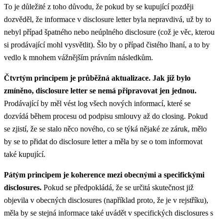
To je důležité z toho důvodu, že pokud by se kupující později
dozvěděl, že informace v disclosure letter byla nepravdivá, už by to
nebyl případ špatného nebo neúplného disclosure (což je věc, kterou
si prodávající mohl vysvětlit). Šlo by o případ čistého lhaní, a to by
vedlo k mnohem vážnějším právním následkům.
Čtvrtým principem je průběžná aktualizace. Jak již bylo
zmíněno, disclosure letter se nemá připravovat jen jednou.
Prodávající by měl vést log všech nových informací, které se
dozvídá během procesu od podpisu smlouvy až do closing. Pokud
se zjistí, že se stalo něco nového, co se týká nějaké ze záruk, mělo
by se to přidat do disclosure letter a měla by se o tom informovat
také kupující.
Pátým principem je koherence mezi obecnými a specifickými
disclosures.
Pokud se předpokládá, že se určitá skutečnost již
objevila v obecných disclosures (například proto, že je v rejstříku),
měla by se stejná informace také uvádět v specifických disclosures s