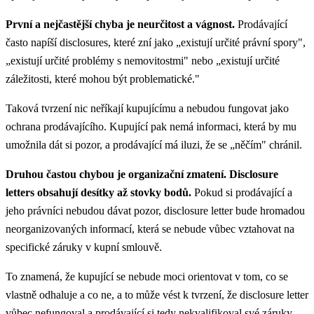
První a nejčastější chyba je neurčitost a vágnost.
Prodávající
často napíší disclosures, které zní jako „existují určité právní spory",
„existují určité problémy s nemovitostmi" nebo „existují určité
záležitosti, které mohou být problematické."
Taková tvrzení nic neříkají kupujícímu a nebudou fungovat jako
ochrana prodávajícího. Kupující pak nemá informaci, která by mu
umožnila dát si pozor, a prodávající má iluzi, že se „něčím" chránil.
Druhou častou chybou je organizační zmatení. Disclosure
letters obsahují desítky až stovky bodů.
Pokud si prodávající a
jeho právníci nebudou dávat pozor, disclosure letter bude hromadou
neorganizovaných informací, která se nebude vůbec vztahovat na
specifické záruky v kupní smlouvě.
To znamená, že kupující se nebude moci orientovat v tom, co se
vlastně odhaluje a co ne, a to může vést k tvrzení, že disclosure letter
vůbec nefungoval a prodávající si tedy nekvalifikoval své záruky.