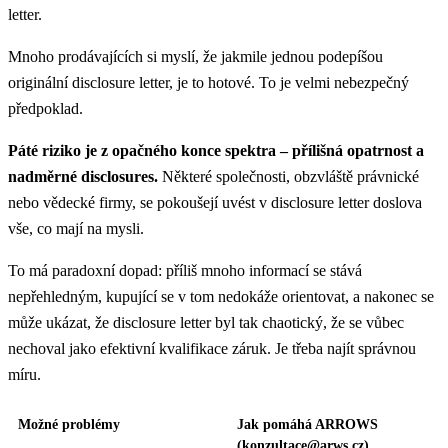
letter.
Mnoho prodávajících si myslí, že jakmile jednou podepíšou
originální disclosure letter, je to hotové. To je velmi nebezpečný
předpoklad.
Páté riziko je z opačného konce spektra – přílišná opatrnost a
nadměrné disclosures.
Některé společnosti, obzvláště právnické
nebo vědecké firmy, se pokoušejí uvést v disclosure letter doslova
vše, co mají na mysli.
To má paradoxní dopad: příliš mnoho informací se stává
nepřehledným, kupující se v tom nedokáže orientovat, a nakonec se
může ukázat, že disclosure letter byl tak chaotický, že se vůbec
nechoval jako efektivní kvalifikace záruk. Je třeba najít správnou
míru.
Možné problémy
Jak pomáhá ARROWS
(
konzultace@arws.cz
)