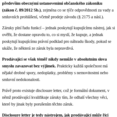
především obecnými ustanoveními občanského zákoníku
(zákon č. 89/2012 Sb.)
, zejména co se týče odpovědnosti za vady a
smluvních prohlášení, včetně prodeje závodu (§ 2175 a násl.).
Záruky plní řadu funkcí – jednak poskytují kupujícímu nástroj, jak si
ověřit, že dostane opravdu to, co si myslí, že kupuje, a jednak
poskytují kupujícímu právní podklad pro náhradu škody, pokud se
ukáže, že některá ze záruk byla nepravdivá.
Prodávající se však téměř nikdy nemůže v absolutním slova
smyslu zavazovat bez výjimek.
Prakticky každá společnost má
nějaké drobné spory, nedoplatky, problémy s nemovitostmi nebo
smluvní nedokonalosti.
Právě proto existuje disclosure letter, což je formální dokument, v
němž prodávající kvalifikuje záruky tím, že odhalí všechny věci,
které by jinak byly porušením těchto záruk.
Disclosure letter je tedy nástrojem, jak prodávající může říci