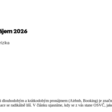
nájem 2026
rizika
 mezi dlouhodobým a krátkodobým pronájmem (Airbnb, Booking) je značn
ce se radikálně liší. V článku ujasníme, kdy se z vás stane OSVČ, jaké