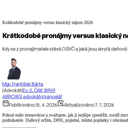
Krátkodobé pronájmy versus klasický nájem 2026
Krátkodobé pronájmy versus klasický 
Kdy se z pronajímatele stává OSVČ a jaká jsou skrytá daňová 
Mgr. František Bárta
|
Advokát
|
Ev. č. ČAK 18959
ARROWS advokátní kancelář
Publikováno:
15. 4. 2026
Aktualizováno:
7. 7. 2026
Pokud máte nemovitost a zvažujete, jak ji nejlépe zpeněžit, rozdíl
podnikatele. Daňový režim, DPH, pojistné, místní poplatky i rekolauda