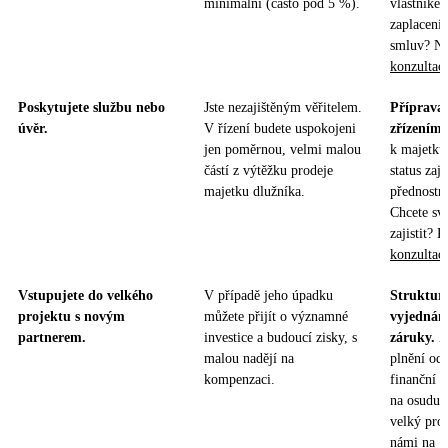
minimální (často pod 5 %).
vlastníke
zaplacení.
smluv? Na
konzultac
Poskytujete službu nebo
Jste nezajištěným věřitelem.
Příprava 
úvěr.
V řízení budete uspokojeni
zřízením 
jen poměrnou, velmi malou
k majetku
částí z výtěžku prodeje
status zaji
majetku dlužníka.
přednostn
Chcete sv
zajistit? 
konzultac
Vstupujete do velkého
V případě jeho úpadku
Strukturo
projektu s novým
můžete přijít o významné
vyjednán
partnerem.
investice a budoucí zisky, s
záruky.
Zí
malou nadějí na
plnění od
kompenzaci.
finanční i
na osudu p
velký proj
námi na