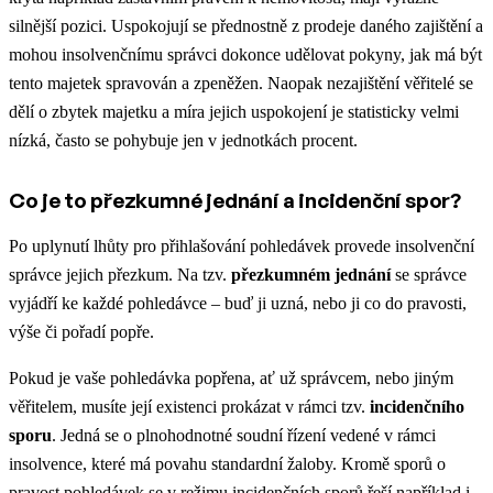
silnější pozici. Uspokojují se přednostně z prodeje daného zajištění a
mohou insolvenčnímu správci dokonce udělovat pokyny, jak má být
tento majetek spravován a zpeněžen. Naopak nezajištění věřitelé se
dělí o zbytek majetku a míra jejich uspokojení je statisticky velmi
nízká, často se pohybuje jen v jednotkách procent.
Co je to přezkumné jednání a incidenční spor?
Po uplynutí lhůty pro přihlašování pohledávek provede insolvenční
správce jejich přezkum. Na tzv.
přezkumném jednání
se správce
vyjádří ke každé pohledávce – buď ji uzná, nebo ji co do pravosti,
výše či pořadí popře.
Pokud je vaše pohledávka popřena, ať už správcem, nebo jiným
věřitelem, musíte její existenci prokázat v rámci tzv.
incidenčního
sporu
. Jedná se o plnohodnotné soudní řízení vedené v rámci
insolvence, které má povahu standardní žaloby. Kromě sporů o
pravost pohledávek se v režimu incidenčních sporů řeší například i