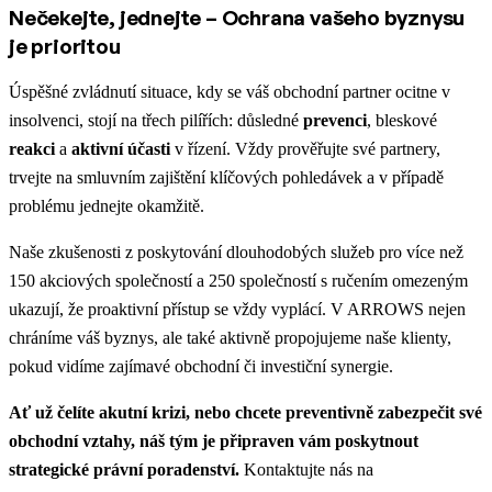
Nečekejte, jednejte – Ochrana vašeho byznysu
je prioritou
Úspěšné zvládnutí situace, kdy se váš obchodní partner ocitne v
insolvenci, stojí na třech pilířích: důsledné
prevenci
, bleskové
reakci
a
aktivní účasti
v řízení. Vždy prověřujte své partnery,
trvejte na smluvním zajištění klíčových pohledávek a v případě
problému jednejte okamžitě.
Naše zkušenosti z poskytování dlouhodobých služeb pro více než
150 akciových společností a 250 společností s ručením omezeným
ukazují, že proaktivní přístup se vždy vyplácí. V ARROWS nejen
chráníme váš byznys, ale také aktivně propojujeme naše klienty,
pokud vidíme zajímavé obchodní či investiční synergie.
Ať už čelíte akutní krizi, nebo chcete preventivně zabezpečit své
obchodní vztahy, náš tým je připraven vám poskytnout
strategické právní poradenství.
Kontaktujte nás na