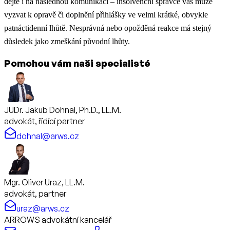
dejte i na následnou komunikaci – insolvenční správce vás může
vyzvat k opravě či doplnění přihlášky ve velmi krátké, obvykle
patnáctidenní lhůtě. Nesprávná nebo opožděná reakce má stejný
důsledek jako zmeškání původní lhůty.
Pomohou vám naši specialisté
JUDr. Jakub Dohnal, Ph.D., LL.M.
advokát, řídící partner
dohnal@arws.cz
Mgr. Oliver Uraz, LL.M.
advokát, partner
uraz@arws.cz
ARROWS advokátní kancelář