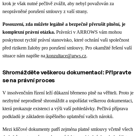
krok je však nutné pečlivě zvážit, aby nebyl považován za
neoprávněné porušení smlouvy z vaší strany.
Posouzení, zda můžete legálně a bezpečně přerušit plnění, je
komplexní právní otázka.
Právníci v ARROWS vám mohou
poskytnout rychlé právní stanovisko, které ochrání vaši společnost
před rizikem žaloby pro porušení smlouvy.
Pro okamžité řešení vaší
situace nám napište na
konzultace@arws.cz
.
Shromážděte veškerou dokumentaci: Připravte
se na právní proces
V insolvenčním řízení leží důkazní břemeno plně na věřiteli. Proto je
nezbytné neprodleně shromáždit a uspořádat veškerou dokumentaci,
která prokazuje existenci a výši vaší pohledávky. Pečlivá příprava
podkladů je základem úspěšného uplatnění vašich nároků.
Mezi klíčové dokumenty patří zejména platné smlouvy včetně všech