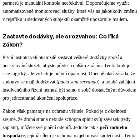
partnerů je manuální kontrola neefektivní. Doporučujeme využít
automatizované monitorovací služby, které vás na jakoukoliv změnu
v rejstříku u sledovaných subjektů okamžitě upozorní e-mailem.
Zastavte dodávky, ale s rozvahou: Co říká
zákon?
První instinkt velí okamžitě zastavit veškeré dodávky zboží a
poskytování služeb, abyste předešli dalším ztrátám. Tento krok je
sice logický, ale vyžaduje právní opatrnost. Obecně platí zásada, že
smlouvy se mají dodržovat (
pacta sunt servanda
), a pouhé zahájení
insolvenčního řízení nemusí být samo o sobě dostatečným důvodem
pro jednostranné ukončení spolupráce.
Zákon však pamatuje na ochranu věřitele. Pokud je z okolností
zřejmé, že druhá strana nebude schopna splnit svůj závazek (tedy
zaplatit), můžete své plnění odepřít. Jednáte tak s
péčí řádného
hospodáře
, jejímž cílem je ochrana majetku vaší společnosti. Tento