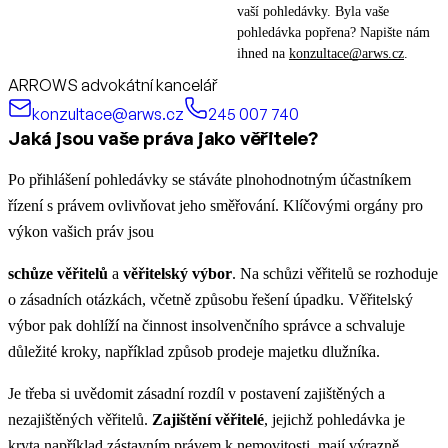
vaší pohledávky. Byla vaše
pohledávka popřena? Napište nám
ihned na
konzultace@arws.cz
.
ARROWS advokátní kancelář
konzultace@arws.cz
245 007 740
Jaká jsou vaše práva jako věřitele?
Po přihlášení pohledávky se stáváte plnohodnotným účastníkem
řízení s právem ovlivňovat jeho směřování. Klíčovými orgány pro
výkon vašich práv jsou
schůze věřitelů
a
věřitelský výbor
. Na schůzi věřitelů se rozhoduje
o zásadních otázkách, včetně způsobu řešení úpadku. Věřitelský
výbor pak dohlíží na činnost insolvenčního správce a schvaluje
důležité kroky, například způsob prodeje majetku dlužníka.
Je třeba si uvědomit zásadní rozdíl v postavení zajištěných a
nezajištěných věřitelů.
Zajištění věřitelé
, jejichž pohledávka je
kryta například zástavním právem k nemovitosti, mají výrazně