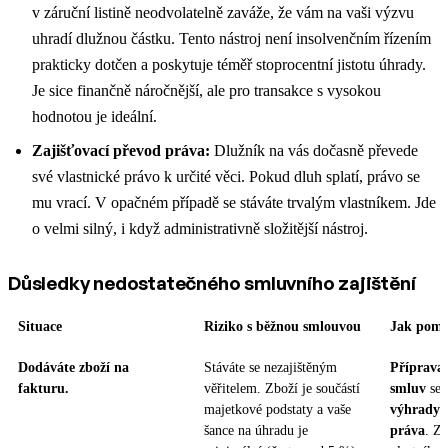
v záruční listině neodvolatelně zaváže, že vám na vaši výzvu
uhradí dlužnou částku. Tento nástroj není insolvenčním řízením
prakticky dotčen a poskytuje téměř stoprocentní jistotu úhrady.
Je sice finančně náročnější, ale pro transakce s vysokou
hodnotou je ideální.
Zajišťovací převod práva:
Dlužník na vás dočasně převede
své vlastnické právo k určité věci. Pokud dluh splatí, právo se
mu vrací. V opačném případě se stáváte trvalým vlastníkem. Jde
o velmi silný, i když administrativně složitější nástroj.
Důsledky nedostatečného smluvního zajištění
Situace
Riziko s běžnou smlouvou
Jak po
Dodáváte zboží na
Stáváte se nezajištěným
Příprava 
fakturu.
věřitelem. Zboží je součástí
smluv
se 
majetkové podstaty a vaše
výhrady 
šance na úhradu je
práva
. Zů