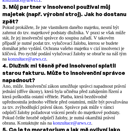
konzultace@arws.cz
.
3
.
Můj partner v insolvenci používal můj
majetek (např. výrobní stroj). Jak ho dostanu
zpět?
Pokud prokážete, že jste vlastníkem daného majetku, nesmí být
zahrnut do tzv. majetkové podstaty dlužníka. V praxi se však může
stát, že jej insolvenční správce do soupisu zařadí. V takovém
případě je nutné podat tzv. vylučovací žalobu, kterou se budete
domáhat jeho vydání. Ochrana vašeho majetku v cizí insolvenci je
klíčová. Pro rychlé podání vylučovací žaloby se obraťte na náš tým
na
konzultace@arws.cz
.
4
.
Dlužník mi těsně před insolvencí splatil
starou fakturu. Může to insolvenční správce
napadnout?
Ano, může. Insolvenční zákon umožňuje správci napadnout právní
jednání (dříve úkony), která byla učiněna před zahájením řízení a
která poškodila ostatní věřitele. Platba, která bezdůvodně
upřednostnila jednoho věřitele před ostatními, může být považována
za tzv. zvýhodňující právní úkon. Správce pak může v rámci
odpůrčí žaloby požadovat vrácení peněz do majetkové podstaty.
Pokud čelíte hrozbě odpůrčí žaloby, je nutná okamžitá právní
obrana. Kontaktujte nás na
konzultace@arws.cz
.
5
.
Co je to moratorium a jak mě ovlivní jako