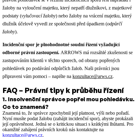
žaloby na vyloučení majetku, který nepatří dlužníkovi, z majetkové
podstaty (
vylučovací žaloby
) nebo žaloby na vrácení majetku, který
dlužník účelově vyvedl ze společnosti před úpadkem (
odpůrčí
žaloby
).
Incidenční spor je plnohodnotné soudní řízení vyžadující
odborné právní zastoupení.
ARROWS má rozsáhlé zkušenosti se
zastupováním klientů v těchto sporech, od obrany popřených
pohledávek po podávání odpůrčích žalob. Naši právníci jsou
připraveni vám pomoci – napište na
konzultace@arws.cz
.
FAQ – Právní tipy k průběhu řízení
1
.
Insolvenční správce popřel mou pohledávku.
Co to znamená?
Znamená to, že správce zpochybnil její platnost, výši nebo pořadí.
Nyní musíte podat žalobu (zahájit incidenční spor), abyste prokázali
její oprávněnost. Jedná se o kritickou situaci s krátkými lhůtami. Pro
okamžité zahájení právních kroků nás kontaktujte na
konzultace@arws.cz
.