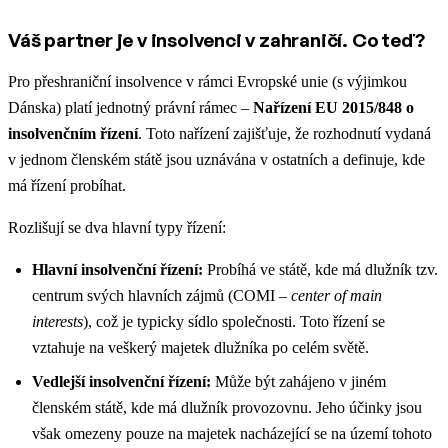
Váš partner je v insolvenci v zahraničí. Co teď?
Pro přeshraniční insolvence v rámci Evropské unie (s výjimkou
Dánska) platí jednotný právní rámec –
Nařízení EU 2015/848 o
insolvenčním řízení
. Toto nařízení zajišťuje, že rozhodnutí vydaná
v jednom členském státě jsou uznávána v ostatních a definuje, kde
má řízení probíhat.
Rozlišují se dva hlavní typy řízení:
Hlavní insolvenční řízení:
Probíhá ve státě, kde má dlužník tzv.
centrum svých hlavních zájmů (COMI –
center of main
interests
), což je typicky sídlo společnosti. Toto řízení se
vztahuje na veškerý majetek dlužníka po celém světě.
Vedlejší insolvenční řízení:
Může být zahájeno v jiném
členském státě, kde má dlužník provozovnu. Jeho účinky jsou
však omezeny pouze na majetek nacházející se na území tohoto