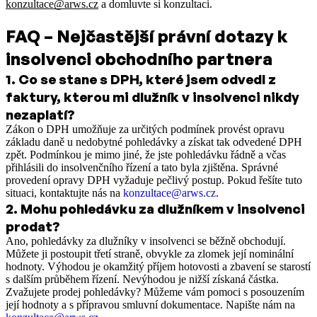
konzultace@arws.cz
a domluvte si konzultaci.
FAQ – Nejčastější právní dotazy k
insolvenci obchodního partnera
1
.
Co se stane s DPH, které jsem odvedl z
faktury, kterou mi dlužník v insolvenci nikdy
nezaplatí?
Zákon o DPH umožňuje za určitých podmínek provést opravu
základu daně u nedobytné pohledávky a získat tak odvedené DPH
zpět. Podmínkou je mimo jiné, že jste pohledávku řádně a včas
přihlásili do insolvenčního řízení a tato byla zjištěna. Správné
provedení opravy DPH vyžaduje pečlivý postup. Pokud řešíte tuto
situaci, kontaktujte nás na
konzultace@arws.cz
.
2
.
Mohu pohledávku za dlužníkem v insolvenci
prodat?
Ano, pohledávky za dlužníky v insolvenci se běžně obchodují.
Můžete ji postoupit třetí straně, obvykle za zlomek její nominální
hodnoty. Výhodou je okamžitý příjem hotovosti a zbavení se starostí
s dalším průběhem řízení. Nevýhodou je nižší získaná částka.
Zvažujete prodej pohledávky? Můžeme vám pomoci s posouzením
její hodnoty a s přípravou smluvní dokumentace. Napište nám na