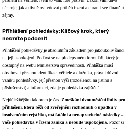
partnera na věřitele. Není to však role pasivní. Zákon vám dává
nástroje, jak aktivně ovlivňovat průběh řízení a chránit své finanční
zájmy.
Přihlášení pohledávky: Klíčový krok, který
nesmíte podcenit
Přihlášení pohledávky je absolutním základem pro jakoukoliv šanci
na její uspokojení. Podává se na předepsaném formuláři, který je
dostupný na webu Ministerstva spravedlnosti. Přihláška musí
obsahovat přesnou identifikaci věřitele a dlužníka, právní důvod
vzniku pohledávky, její přesnou výši (rozdělenou na jistinu a
příslušenství) a informaci, zda je pohledávka zajištěná.
Nejdůležitějším faktorem je čas.
Zmeškání dvouměsíční lhůty pro
přihlášení, která běží od zveřejnění rozhodnutí o úpadku v
insolvenčním rejstříku, má fatální a nenapravitelné následky –
vaše pohledávka v řízení zaniká a nebude uspokojena
. Pozor si