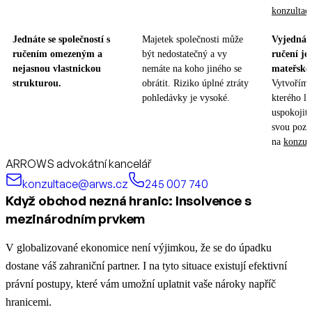
konzultac
Jednáte se společností s
Majetek společnosti může
Vyjednán
ručením omezeným a
být nedostatečný a vy
ručení je
nejasnou vlastnickou
nemáte na koho jiného se
mateřské 
strukturou.
obrátit. Riziko úplné ztráty
Vytvoříme 
pohledávky je vysoké.
kterého l
uspokojit.
svou pozi
na
konzul
ARROWS advokátní kancelář
konzultace@arws.cz
245 007 740
Když obchod nezná hranic: Insolvence s
mezinárodním prvkem
V globalizované ekonomice není výjimkou, že se do úpadku
dostane váš zahraniční partner. I na tyto situace existují efektivní
právní postupy, které vám umožní uplatnit vaše nároky napříč
hranicemi.