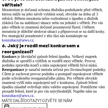
věřitele?
Moratorium je dočasná ochrana dlužníka-podnikatele před věřiteli,
kterou může na jeho návrh vyhlásit soud, obvykle na dobu až 3
měsíců. Během moratoria nelze rozhodnout o úpadku a dlužník
získává čas na stabilizaci situace nebo na jednání s věřiteli. Pro vás
jako věřitele to znamená dočasné pozastavení řízení. I během
moratoria je důležité sledovat situaci a připravovat se na další kroky.
Pro strategické poradenství v této fázi nás kontaktujte na
konzultace@arws.cz
.
6
.
Jaký je rozdíl mezi konkursem a
reorganizací?
Konkurs
je likvidační způsob řešení úpadku. Veškerý majetek
dlužníka se zpeněží a výtěžek se rozdělí mezi věřitele. Provoz
podniku zpravidla končí a míra uspokojení věřitelů bývá nízká.
Reorganizace
je sanační metoda určená pro životaschopné podniky.
Cílem je zachovat provoz podniku a postupně uspokojovat věřitele
podle schváleného reorganizačního plánu. Pro věřitele obvykle
znamená vyšší míru uspokojení než v konkursu. Způsob řešení
úpadku zásadně ovlivňuje míru vašeho uspokojení. Pomůžeme vám
prosadit řešení, které je pro vás nejvýhodnější. Napište nám na
konzultace@arws.cz
.
MÁTE DALŠÍ DOTAZY? OZVĚTE SE NÁM