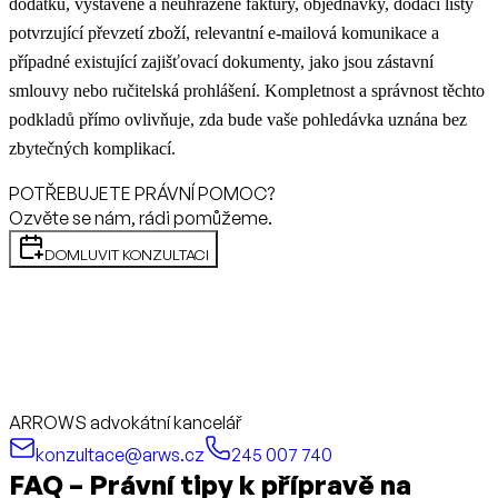
dodatků, vystavené a neuhrazené faktury, objednávky, dodací listy
potvrzující převzetí zboží, relevantní e-mailová komunikace a
případné existující zajišťovací dokumenty, jako jsou zástavní
smlouvy nebo ručitelská prohlášení. Kompletnost a správnost těchto
podkladů přímo ovlivňuje, zda bude vaše pohledávka uznána bez
zbytečných komplikací.
POTŘEBUJETE PRÁVNÍ POMOC?
Ozvěte se nám, rádi pomůžeme.
DOMLUVIT KONZULTACI
ARROWS advokátní kancelář
konzultace@arws.cz
245 007 740
FAQ – Právní tipy k přípravě na