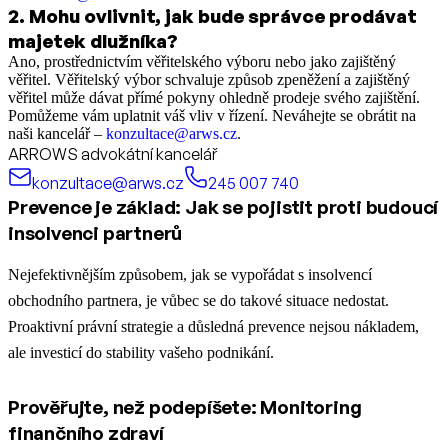
2
.
Mohu ovlivnit, jak bude správce prodávat
majetek dlužníka?
Ano, prostřednictvím věřitelského výboru nebo jako zajištěný
věřitel. Věřitelský výbor schvaluje způsob zpeněžení a zajištěný
věřitel může dávat přímé pokyny ohledně prodeje svého zajištění.
Pomůžeme vám uplatnit váš vliv v řízení. Neváhejte se obrátit na
naši kancelář –
konzultace@arws.cz
.
ARROWS advokátní kancelář
konzultace@arws.cz
245 007 740
Prevence je základ: Jak se pojistit proti budoucí
insolvenci partnerů
Nejefektivnějším způsobem, jak se vypořádat s insolvencí
obchodního partnera, je vůbec se do takové situace nedostat.
Proaktivní právní strategie a důsledná prevence nejsou nákladem,
ale investicí do stability vašeho podnikání.
Prověřujte, než podepíšete: Monitoring
finančního zdraví