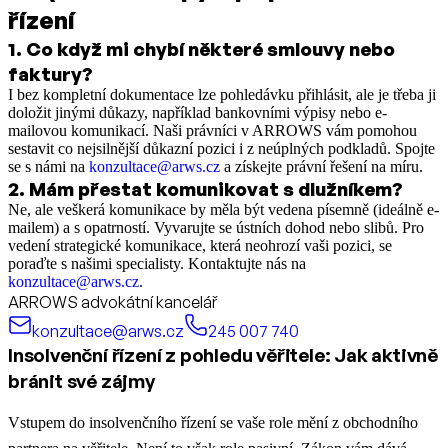
řízení
1
.
Co když mi chybí některé smlouvy nebo
faktury?
I bez kompletní dokumentace lze pohledávku přihlásit, ale je třeba ji
doložit jinými důkazy, například bankovními výpisy nebo e-
mailovou komunikací. Naši právníci v ARROWS vám pomohou
sestavit co nejsilnější důkazní pozici i z neúplných podkladů. Spojte
se s námi na
konzultace@arws.cz
a získejte právní řešení na míru.
2
.
Mám přestat komunikovat s dlužníkem?
Ne, ale veškerá komunikace by měla být vedena písemně (ideálně e-
mailem) a s opatrností. Vyvarujte se ústních dohod nebo slibů. Pro
vedení strategické komunikace, která neohrozí vaši pozici, se
poraďte s našimi specialisty. Kontaktujte nás na
konzultace@arws.cz
.
ARROWS advokátní kancelář
konzultace@arws.cz
245 007 740
Insolvenční řízení z pohledu věřitele: Jak aktivně
bránit své zájmy
Vstupem do insolvenčního řízení se vaše role mění z obchodního