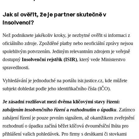
Jak si ověřit, že je partner skutečně v
insolvenci?
Než podniknete jakékoliv kroky, je nezbytné ověřit si informaci z
oficiálního zdroje. Zpožděné platby nebo neoficiální zprávy nejsou
spolehlivým potvrzením. Jediným relevantním zdrojem je veřejně
dostupný
Insolvenční rejstřík (ISIR)
, který vede Ministerstvo
spravedlnosti.
Vyhledávání je jednoduché na portálu isir.justice.cz, kde můžete
subjekt dohledat podle jeho identifikačního čísla (IČO).
Je zásadní rozlišovat mezi dvěma klíčovými stavy řízení:
zahájením insolvenčního řízení
a
rozhodnutím o úpadku
. Zatímco
zahájení řízení je pouze prvním signálem, až okamžikem zveřejnění
rozhodnutí o úpadku začíná běžet klíčová dvouměsíční lhůta pro
přihlášení vašich pohledávek. Pro firmy s desítkami či stovkami