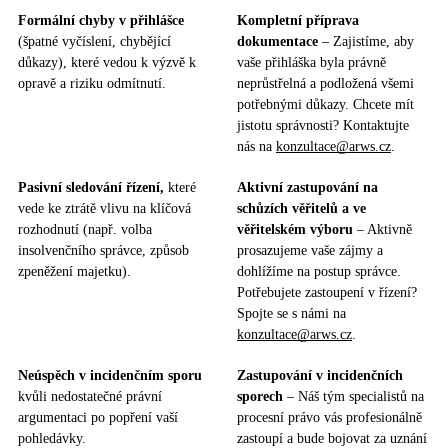
Formální chyby v přihlášce
Kompletní příprava
(špatné vyčíslení, chybějící
dokumentace
– Zajistíme, aby
důkazy), které vedou k výzvě k
vaše přihláška byla právně
opravě a riziku odmítnutí.
neprůstřelná a podložená všemi
potřebnými důkazy. Chcete mít
jistotu správnosti? Kontaktujte
nás na
konzultace@arws.cz
.
Pasivní sledování řízení,
které
Aktivní zastupování na
vede ke ztrátě vlivu na klíčová
schůzích věřitelů a ve
rozhodnutí (např. volba
věřitelském výboru
– Aktivně
insolvenčního správce, způsob
prosazujeme vaše zájmy a
zpeněžení majetku).
dohlížíme na postup správce.
Potřebujete zastoupení v řízení?
Spojte se s námi na
konzultace@arws.cz
.
Neúspěch v incidenčním sporu
Zastupování v incidenčních
kvůli nedostatečné právní
sporech
– Náš tým specialistů na
argumentaci po popření vaší
procesní právo vás profesionálně
pohledávky.
zastoupí a bude bojovat za uznání