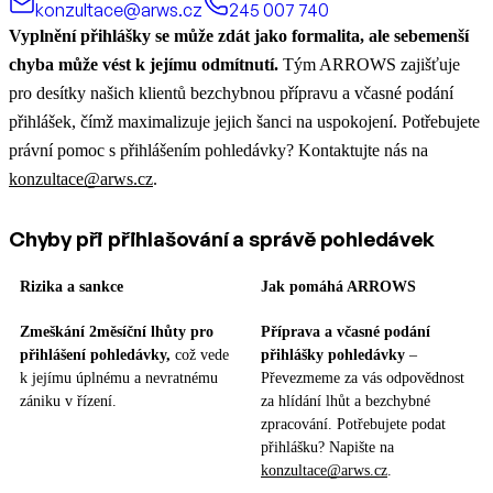
konzultace@arws.cz
245 007 740
Vyplnění přihlášky se může zdát jako formalita, ale sebemenší
chyba může vést k jejímu odmítnutí.
Tým ARROWS zajišťuje
pro desítky našich klientů bezchybnou přípravu a včasné podání
přihlášek, čímž maximalizuje jejich šanci na uspokojení. Potřebujete
právní pomoc s přihlášením pohledávky? Kontaktujte nás na
konzultace@arws.cz
.
Chyby při přihlašování a správě pohledávek
Rizika a sankce
Jak pomáhá ARROWS
Zmeškání 2měsíční lhůty pro
Příprava a včasné podání
přihlášení pohledávky,
což vede
přihlášky pohledávky
–
k jejímu úplnému a nevratnému
Převezmeme za vás odpovědnost
zániku v řízení.
za hlídání lhůt a bezchybné
zpracování. Potřebujete podat
přihlášku? Napište na
konzultace@arws.cz
.