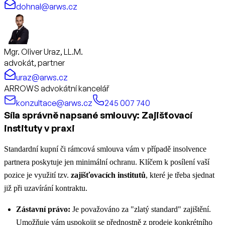
dohnal@arws.cz
Mgr. Oliver Uraz, LL.M.
advokát, partner
uraz@arws.cz
ARROWS advokátní kancelář
konzultace@arws.cz
245 007 740
Síla správně napsané smlouvy: Zajišťovací
instituty v praxi
Standardní kupní či rámcová smlouva vám v případě insolvence
partnera poskytuje jen minimální ochranu. Klíčem k posílení vaší
pozice je využití tzv.
zajišťovacích institutů
, které je třeba sjednat
již při uzavírání kontraktu.
Zástavní právo:
Je považováno za "zlatý standard" zajištění.
Umožňuje vám uspokojit se přednostně z prodeje konkrétního