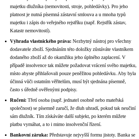
majetku dlužníka (nemovitosti, stroje, pohledávky). Pro jeho
platnost je nutná písemná zástavní smlouva a u mnoha typů
majetku i zápis do veřejného rejstříku (např. Rejstřík zástav,
Katastr nemovitostí).
Výhrada vlastnického práva:
Nezbytný nástroj pro všechny
dodavatele zboží. Sjednáním této doložky zůstáváte vlastníkem
dodaného zboží až do okamžiku jeho úplného zaplacení. V
případě insolvence tak můžete požadovat vrácení svého majetku,
místo abyste přihlašovali pouze peněžitou pohledávku. Aby byla
účinná vůči ostatním věřitelům, musí být sjednána písemně,
často s úředně ověřenými podpisy.
Ručení:
Třetí osoba (např. jednatel osobně nebo mateřská
společnost) se písemně zaručí, že dluh uhradí, pokud tak neučiní
sám dlužník. Tím získáváte další subjekt, po kterém můžete
platbu vymáhat, a to i mimo insolvenční řízení.
Bankovní záruka:
Představuje nejvyšší formu jistoty. Banka se