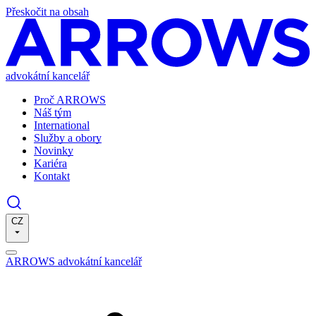
Přeskočit na obsah
advokátní kancelář
Proč ARROWS
Náš tým
International
Služby a obory
Novinky
Kariéra
Kontakt
CZ
ARROWS advokátní kancelář