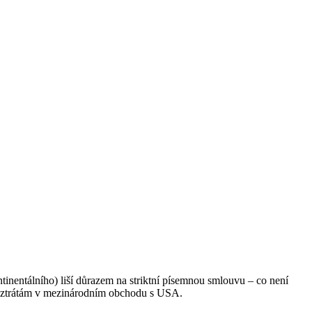
tinentálního) liší důrazem na striktní písemnou smlouvu – co není
ím ztrátám v mezinárodním obchodu s USA.