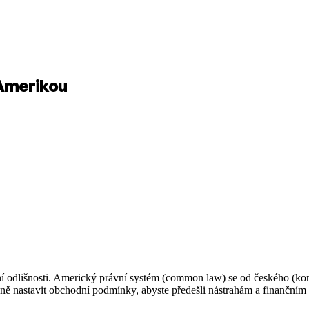
Amerikou
ní odlišnosti. Americký právní systém (common law) se od českého (kon
rávně nastavit obchodní podmínky, abyste předešli nástrahám a finančn