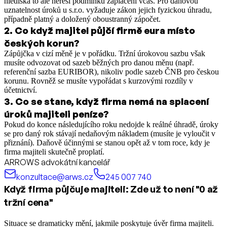
hlediska to ale neřeší podmínku zaplacení včas. Pro daňovou
uznatelnost úroků u s.r.o. vyžaduje zákon jejich fyzickou úhradu,
případně platný a doložený oboustranný zápočet.
2
.
Co když majitel půjčí firmě eura místo
českých korun?
Zápůjčka v cizí měně je v pořádku. Tržní úrokovou sazbu však
musíte odvozovat od sazeb běžných pro danou měnu (např.
referenční sazba EURIBOR), nikoliv podle sazeb ČNB pro českou
korunu. Rovněž se musíte vypořádat s kurzovými rozdíly v
účetnictví.
3
.
Co se stane, když firma nemá na splacení
úroků majiteli peníze?
Pokud do konce následujícího roku nedojde k reálné úhradě, úroky
se pro daný rok stávají nedaňovým nákladem (musíte je vyloučit v
přiznání). Daňově účinnými se stanou opět až v tom roce, kdy je
firma majiteli skutečně proplatí.
ARROWS advokátní kancelář
konzultace@arws.cz
245 007 740
Když firma půjčuje majiteli: Zde už to není "0 až
tržní cena"
Situace se dramaticky mění, jakmile poskytuje úvěr firma majiteli.