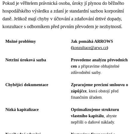
Pokud je věřitelem právnická osoba, úroky jí plynou do běžného
hospodářského výsledku a zdaní je standardní sazbou korporátní
daně. Jelikož mají chyby v účtování a zdaňování drtivé dopady,
konzultace s odborníkem před prvním převodem je nezbytností.
Možné problémy
Jak pomáhá ARROWS
(
konzultace@arws.cz
)
Netržní úroková sazba
Provedeme analýzu převodních
cen
a připravíme obhajitelné
zdůvodnění sazby.
Chybějící dokumentace
Zpracujeme precizní smlouvu o
zápůjčce
, která obstojí před
finančním úřadem.
Nízká kapitalizace
Optimalizujeme strukturu
vlastního kapitálu
, abyste
nepřišli o daňové náklady.