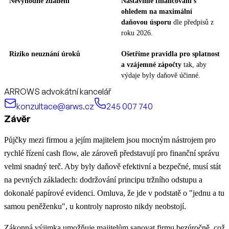
Nevýhodné zdanění
Nastavíme financování s
ohledem na maximální
daňovou úsporu
dle předpisů z
roku 2026.
Riziko neuznání úroků
Ošetříme pravidla pro splatnost
a vzájemné zápočty
tak, aby
výdaje byly daňově účinné.
ARROWS advokátní kancelář
konzultace@arws.cz
245 007 740
Závěr
Půjčky mezi firmou a jejím majitelem jsou mocným nástrojem pro
rychlé řízení cash flow, ale zároveň představují pro finanční správu
velmi snadný terč. Aby byly daňově efektivní a bezpečné, musí stát
na pevných základech: dodržování principu tržního odstupu a
dokonalé papírové evidenci. Omluva, že jde v podstatě o "jednu a tu
samou peněženku", u kontroly naprosto nikdy neobstojí.
Zákonná výjimka umožňuje majitelům sanovat firmu bezúročně, což