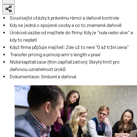
Související otázky k právnímu rámci a daňové kontrole
Kdy se jedná o spojené osoby a co to znamená daňově
Úroková sazba od majitele do firmy: Kdy je "nula nebo více" a
kdy to neplatí
Když firma půjčuje majiteli: Zde už to není "0 až tržní cena"
Transfer pricing a princip arm's length v praxi
Nízká kapitalizace (thin capitalization): Skrytý limit pro
daňovou uznatelnost úroků
Dokumentace: Smluvní a daňová