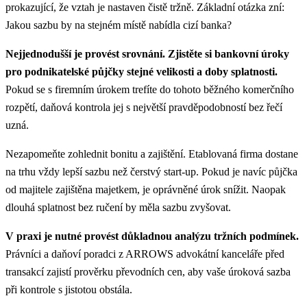
prokazující, že vztah je nastaven čistě tržně. Základní otázka zní:
Jakou sazbu by na stejném místě nabídla cizí banka?
Nejjednodušší je provést srovnání. Zjistěte si bankovní úroky
pro podnikatelské půjčky stejné velikosti a doby splatnosti.
Pokud se s firemním úrokem trefíte do tohoto běžného komerčního
rozpětí, daňová kontrola jej s největší pravděpodobností bez řečí
uzná.
Nezapomeňte zohlednit bonitu a zajištění. Etablovaná firma dostane
na trhu vždy lepší sazbu než čerstvý start-up. Pokud je navíc půjčka
od majitele zajištěna majetkem, je oprávněné úrok snížit. Naopak
dlouhá splatnost bez ručení by měla sazbu zvyšovat.
V praxi je nutné provést důkladnou analýzu tržních podmínek.
Právníci a daňoví poradci z ARROWS advokátní kanceláře před
transakcí zajistí prověrku převodních cen, aby vaše úroková sazba
při kontrole s jistotou obstála.