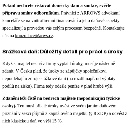
Pokud nechcete riskovat doměrky daní a sankce, svěřte
přípravu smluv odborníkům.
Právníci z ARROWS advokátní
kanceláře se na vnitrofiremní financování a jeho daňové aspekty
specializují a provedou vás celým procesem bezpečně. Kontaktujte
nás na
konzultace@arws.cz
.
Srážková daň: Důležitý detail pro práci s úroky
Když si majitel nechá z firmy vyplatit úroky, musí je následně
zdanit. V Česku platí, že úroky ze zápůjčky společníkovi
nepodléhají u zdroje srážkové dani (na rozdíl např. od výplaty
podílů na zisku). Firma tedy odešle peníze v plné hrubé výši.
Zdanění leží čistě na bedrech majitele (nepodnikající fyzické
osoby).
Ten musí přijaté úroky uvést ve svém jarním daňovém
přiznání v sekci příjmů z kapitálového majetku (§ 8 ZDP) a odvést z
nich klasickou daň ve výši 15 %.