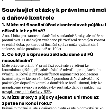
Související otázky k právnímu rámci
a daňové kontrole
1
.
Může mi finanční úřad zkontrolovat půjčku i
několik let zpětně?
Ano. Lhůta pro stanovení daně činí standardně 3 roky, ale může se
prodlužovat. U daňových ztrát nebo při zřetězení daňových kontrol
se reálná doba, po kterou si finanční správa může vyžádat staré
smlouvy, může protáhnout až na 10 let.
2
.
Co když s úpravou základu daně od FÚ
nesouhlasím?
Máte právo se bránit. V první fázi podáváte vyjádření ke
kontrolnímu zjištění, případně následně odvolání proti platebnímu
výměru. Klíčové je mít neprůstřelnou argumentaci podloženou
tržními daty, se kterou vám běžně pomohou daňoví advokáti.
K
praktickým dopadům kontrol a doměrků se hodí i shrnutí, kdy lze
nezaplacené závazky a pohledávky řešit jako daňový náklad, viz
nezaplacené pohledávky v B2B
.
3
.
Můžu úroky z půjčky sjednat s firmou až
zpětně na konci roku?
Právně to možné je, ale z daňového hlediska jde o obrovské riziko.