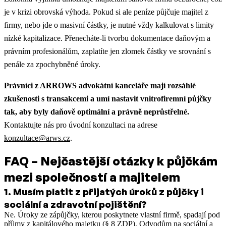
je v krizi obrovská výhoda. Pokud si ale peníze půjčuje majitel z
firmy, nebo jde o masivní částky, je nutné vždy kalkulovat s limity
nízké kapitalizace. Přenecháte-li tvorbu dokumentace daňovým a
právním profesionálům, zaplatíte jen zlomek částky ve srovnání s
penále za zpochybněné úroky.
Právníci z ARROWS advokátní kanceláře mají rozsáhlé
zkušenosti s transakcemi a umí nastavit vnitrofiremní půjčky
tak, aby byly daňově optimální a právně neprůstřelné.
Kontaktujte nás pro úvodní konzultaci na adrese
konzultace@arws.cz
.
FAQ – Nejčastější otázky k půjčkám
mezi společností a majitelem
1
.
Musím platit z přijatých úroků z půjčky i
sociální a zdravotní pojištění?
Ne. Úroky ze zápůjčky, kterou poskytnete vlastní firmě, spadají pod
příjmy z kapitálového majetku (§ 8 ZDP). Odvodům na sociální a