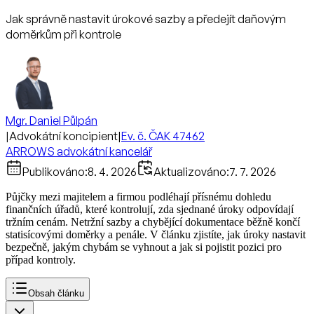
Jak správně nastavit úrokové sazby a předejít daňovým
doměrkům při kontrole
Mgr. Daniel Půlpán
|
Advokátní koncipient
|
Ev. č. ČAK 47462
ARROWS advokátní kancelář
Publikováno:
8. 4. 2026
Aktualizováno:
7. 7. 2026
Půjčky mezi majitelem a firmou podléhají přísnému dohledu
finančních úřadů, které kontrolují, zda sjednané úroky odpovídají
tržním cenám. Netržní sazby a chybějící dokumentace běžně končí
statisícovými doměrky a penále. V článku zjistíte, jak úroky nastavit
bezpečně, jakým chybám se vyhnout a jak si pojistit pozici pro
případ kontroly.
Obsah článku