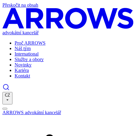
Přeskočit na obsah
advokátní kancelář
Proč ARROWS
Náš tým
International
Služby a obory
Novinky
Kariéra
Kontakt
CZ
ARROWS advokátní kancelář