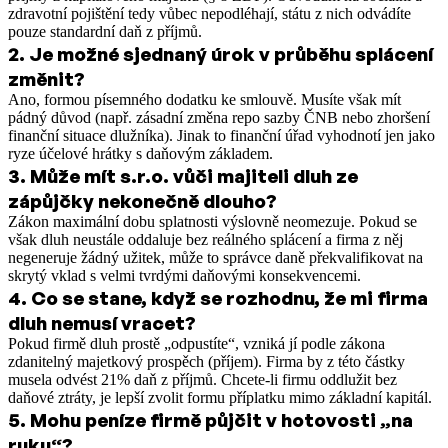
zdravotní pojištění tedy vůbec nepodléhají, státu z nich odvádíte
pouze standardní daň z příjmů.
2
.
Je možné sjednaný úrok v průběhu splácení
změnit?
Ano, formou písemného dodatku ke smlouvě. Musíte však mít
pádný důvod (např. zásadní změna repo sazby ČNB nebo zhoršení
finanční situace dlužníka). Jinak to finanční úřad vyhodnotí jen jako
ryze účelové hrátky s daňovým základem.
3
.
Může mít s.r.o. vůči majiteli dluh ze
zápůjčky nekonečně dlouho?
Zákon maximální dobu splatnosti výslovně neomezuje. Pokud se
však dluh neustále oddaluje bez reálného splácení a firma z něj
negeneruje žádný užitek, může to správce daně překvalifikovat na
skrytý vklad s velmi tvrdými daňovými konsekvencemi.
4
.
Co se stane, když se rozhodnu, že mi firma
dluh nemusí vracet?
Pokud firmě dluh prostě „odpustíte“, vzniká jí podle zákona
zdanitelný majetkový prospěch (příjem). Firma by z této částky
musela odvést 21% daň z příjmů. Chcete-li firmu oddlužit bez
daňové ztráty, je lepší zvolit formu příplatku mimo základní kapitál.
5
.
Mohu peníze firmě půjčit v hotovosti „na
ruku“?