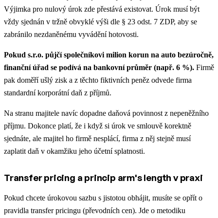
Výjimka pro nulový úrok zde přestává existovat. Úrok musí být
vždy sjednán v tržně obvyklé výši dle § 23 odst. 7 ZDP, aby se
zabránilo nezdaněnému vyvádění hotovosti.
Pokud s.r.o. půjčí společníkovi milion korun na auto bezúročně,
finanční úřad se podívá na bankovní průměr (např. 6 %).
Firmě
pak doměří ušlý zisk a z těchto fiktivních peněz odvede firma
standardní korporátní daň z příjmů.
Na stranu majitele navíc dopadne daňová povinnost z nepeněžního
příjmu. Dokonce platí, že i když si úrok ve smlouvě korektně
sjednáte, ale majitel ho firmě nesplácí, firma z něj stejně musí
zaplatit daň v okamžiku jeho účetní splatnosti.
Transfer pricing a princip arm's length v praxi
Pokud chcete úrokovou sazbu s jistotou obhájit, musíte se opřít o
pravidla transfer pricingu (převodních cen). Jde o metodiku