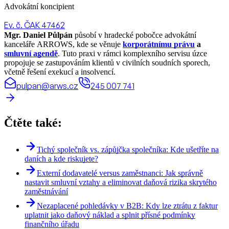
Advokátní koncipient
Ev. č. ČAK 47462
Mgr. Daniel Půlpán
působí v hradecké pobočce advokátní
kanceláře ARROWS, kde se věnuje
korporátnímu právu
a
smluvní agendě
. Tuto praxi v rámci komplexního servisu úzce
propojuje se zastupováním klientů v civilních soudních sporech,
včetně řešení exekucí a insolvencí.
pulpan@arws.cz
245 007 741
Čtěte také:
Tichý společník vs. zápůjčka společníka: Kde ušetříte na
daních a kde riskujete?
Externí dodavatelé versus zaměstnanci: Jak správně
nastavit smluvní vztahy a eliminovat daňová rizika skrytého
zaměstnávání
Nezaplacené pohledávky v B2B: Kdy lze ztrátu z faktur
uplatnit jako daňový náklad a splnit přísné podmínky
finančního úřadu