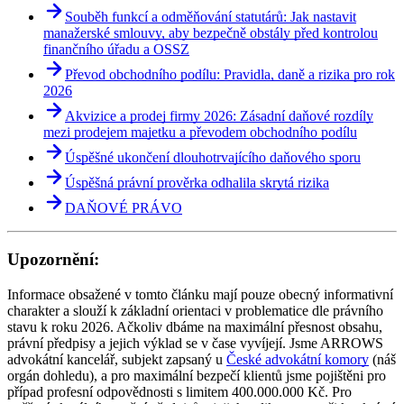
Souběh funkcí a odměňování statutárů: Jak nastavit
manažerské smlouvy, aby bezpečně obstály před kontrolou
finančního úřadu a OSSZ
Převod obchodního podílu: Pravidla, daně a rizika pro rok
2026
Akvizice a prodej firmy 2026: Zásadní daňové rozdíly
mezi prodejem majetku a převodem obchodního podílu
Úspěšné ukončení dlouhotrvajícího daňového sporu
Úspěšná právní prověrka odhalila skrytá rizika
DAŇOVÉ PRÁVO
Upozornění:
Informace obsažené v tomto článku mají pouze obecný informativní
charakter a slouží k základní orientaci v problematice dle právního
stavu k roku 2026. Ačkoliv dbáme na maximální přesnost obsahu,
právní předpisy a jejich výklad se v čase vyvíjejí. Jsme ARROWS
advokátní kancelář, subjekt zapsaný u
České advokátní komory
(náš
orgán dohledu), a pro maximální bezpečí klientů jsme pojištěni pro
případ profesní odpovědnosti s limitem 400.000.000 Kč. Pro