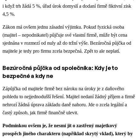
i když trh žádá 5 %, úřad úrok domyslí a dodaní firmě fiktivní zisk
4,5 %.
Zákon má ovšem jednu zásadní výjimku. Pokud fyzická osoba
(majitel – nepodnikatel) půjčuje své vlastní firmě, může být cena
sjednána v rozmezí od nuly až do tržní výše. Bezúročná půjčka od
majitele je tedy pro firmu zcela bezpečná. Zpět to ale neplatí.
Bezúročná půjčka od společníka: Kdy je to
bezpečné a kdy ne
Zápůjčka od majitele firmě bez nároku na úroky je z daňového
pohledu to nejjednodušší řešení. Majitel nedaní žádný příjem a firmě
nehrozí žádná úprava základu daně nahoru. Jde o zcela legální a
častý způsob, jak firmě finančně ulevit.
Podmínkou ovšem je, že nesmí jít o zastřený majetkový
prospěch jiného charakteru (například skrytý vklad), který by