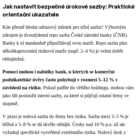
Jak nastavit bezpečné úrokové sazby: Praktické
orientační ukazatele
Kde přesně hledat odrazový můstek pro tržní sazbu? Výborným
zdrojem je dvoutýdenní repo sazba České národní banky (ČNB).
Banky k ní standardně připočítávají svou marži. Repo sazba plus
několikaprocentní riziková marže (např. 2–4 %) je velmi dobře
obhajitelná.
Pomoci mohou i nabídky bank, u kterých se komerční
podnikatelské úvěry často pohybují v rozmezí 5–12 % v
závislosti na riziku
. Pokud patříte do většího holdingu, mohou vám
jako štít posloužit interní sazby, za které si půjčují ostatní firmy ve
skupině.
V praxi je nulová sazba do firmy bez rizika. Sazba mezi 3–5 % je
běžná a 5–8 % se dá skvěle obhájit. Úroky nad 10 % p.a. už ale
vyžadují specifické vysvětlení extrémního rizika. Nulový úrok z