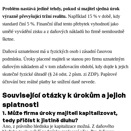
Problém nastává jedině tehdy, pokud si majitel sjedná úrok
výrazně převyšující tržní realitu.
Například 15 % v době, kdy
standard činí 5 %. Finanční úřad tento přebytek vyhodnotí jako
umělé vyvádění zisku a z daňových nákladů ho firmě nemilosrdně
škrtne.
Daňová uznatelnost má u fyzických osob i zásadní časovou
podmínku. Úroky placené majiteli se stanou pro firmu uznatelným
daňovým nákladem až v tom zdaňovacím období, kdy dojde k jejich
skutečné fyzické úhradě (§ 24 odst. 2 písm. zi ZDP). Papírové
účtování bez reálné platby ke snížení daně nevede.
Související otázky k úrokům a jejich
splatnosti
1
.
Může firma úroky majiteli kapitalizovat,
tedy přičíst k jistině dluhu?
Ano, z právního hlediska je kapitalizace možná. Z daňového