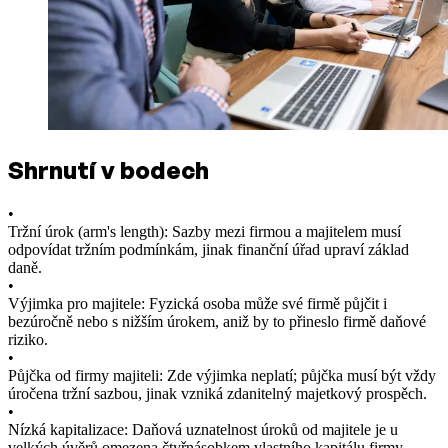
Shrnutí v bodech
•
Tržní úrok (arm's length): Sazby mezi firmou a majitelem musí
odpovídat tržním podmínkám, jinak finanční úřad upraví základ
daně.
•
Výjimka pro majitele: Fyzická osoba může své firmě půjčit i
bezúročně nebo s nižším úrokem, aniž by to přineslo firmě daňové
riziko.
•
Půjčka od firmy majiteli: Zde výjimka neplatí; půjčka musí být vždy
úročena tržní sazbou, jinak vzniká zdanitelný majetkový prospěch.
•
Nízká kapitalizace: Daňová uznatelnost úroků od majitele je u
velkých úvěrů omezena čtyřnásobkem vlastního kapitálu firmy.