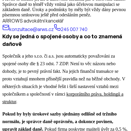
Správce daně to téměř vždy vnímá jako účelovou manipulaci se
základem daně. Úroky a podmínky by měly být vždy dány pevnou
písemnou smlouvou ještě před odesláním peněz.
ARROWS advokátní kancelář
konzultace@arws.cz
245 007 740
Kdy se jedná o spojené osoby a co to znamená
daňově
Společník a jeho s.r.o. či a.s. jsou automaticky považováni za
spojené osoby dle § 23 odst. 7 ZDP. Není to věc názoru nebo
dohody, je to pevný právní fakt. Na jejich finanční transakce se
proto vztahují mnohem přísnější pravidla než na běžné obchody.
V
některých situacích je vhodné řešit i širší nastavení vztahů mezi
společníkem a společností v rámci
korporátního práva, holdingů a
struktur
.
Pokud by byly úrokové sazby sjednány odlišně od tržního
normálu, je správce daně oprávněn, a dokonce povinen,
upravit základ daně.
Pokud firma poskytne majiteli úvěr za 0,5 %,