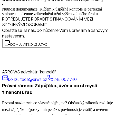
•
Nutnost dokumentace: Klíčem k úspěšné kontrole je perfektní
smlouva a písemné zdůvodnění tržní výše zvoleného úroku.
POTŘEBUJETE PORADIT S FINANCOVÁNÍM MEZI
SPOJENÝMI OSOBAMI?
Obraťte se na nás, pomůžeme Vám s právním a daňovým
nastavením.
DOMLUVIT KONZULTACI
ARROWS advokátní kancelář
konzultace@arws.cz
245 007 740
Právní rámec: Zápůjčka, úvěr a co si myslí
finanční úřad
Prvotní otázka zní: co vlastně půjčujete? Občanský zákoník rozlišuje
mezi zápůjčkou (poskytnutí peněz s povinností je vrátit) a úvěrem