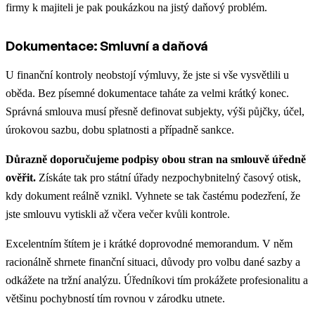
firmy k majiteli je pak poukázkou na jistý daňový problém.
Dokumentace: Smluvní a daňová
U finanční kontroly neobstojí výmluvy, že jste si vše vysvětlili u
oběda. Bez písemné dokumentace taháte za velmi krátký konec.
Správná smlouva musí přesně definovat subjekty, výši půjčky, účel,
úrokovou sazbu, dobu splatnosti a případně sankce.
Důrazně doporučujeme podpisy obou stran na smlouvě úředně
ověřit.
Získáte tak pro státní úřady nezpochybnitelný časový otisk,
kdy dokument reálně vznikl. Vyhnete se tak častému podezření, že
jste smlouvu vytiskli až včera večer kvůli kontrole.
Excelentním štítem je i krátké doprovodné memorandum. V něm
racionálně shrnete finanční situaci, důvody pro volbu dané sazby a
odkážete na tržní analýzu. Úředníkovi tím prokážete profesionalitu a
většinu pochybností tím rovnou v zárodku utnete.