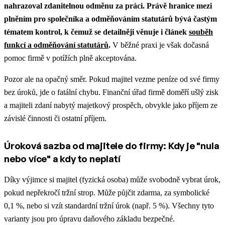
nahrazoval zdanitelnou odměnu za práci.
Právě hranice mezi
plněním pro společníka a odměňováním statutárů bývá častým
tématem kontrol, k čemuž se detailněji věnuje i článek
souběh
funkcí a odměňování statutárů
.
V běžné praxi je však dočasná
pomoc firmě v potížích plně akceptována.
Pozor ale na opačný směr. Pokud majitel vezme peníze od své firmy
bez úroků, jde o fatální chybu. Finanční úřad firmě doměří ušlý zisk
a majiteli zdaní nabytý majetkový prospěch, obvykle jako příjem ze
závislé činnosti či ostatní příjem.
Úroková sazba od majitele do firmy: Kdy je "nula
nebo více" a kdy to neplatí
Díky výjimce si majitel (fyzická osoba) může svobodně vybrat úrok,
pokud nepřekročí tržní strop. Může půjčit zdarma, za symbolické
0,1 %, nebo si vzít standardní tržní úrok (např. 5 %). Všechny tyto
varianty jsou pro úpravu daňového základu bezpečné.