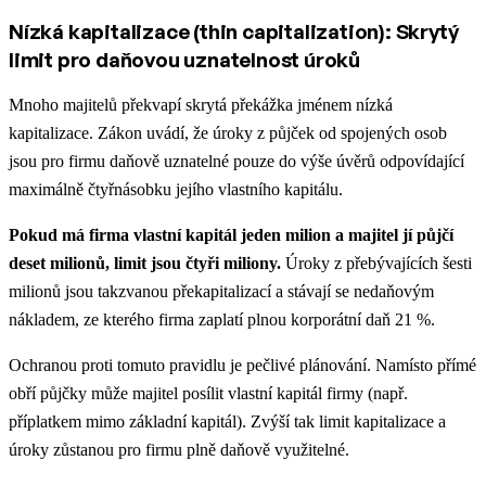
Nízká kapitalizace (thin capitalization): Skrytý
limit pro daňovou uznatelnost úroků
Mnoho majitelů překvapí skrytá překážka jménem nízká
kapitalizace. Zákon uvádí, že úroky z půjček od spojených osob
jsou pro firmu daňově uznatelné pouze do výše úvěrů odpovídající
maximálně čtyřnásobku jejího vlastního kapitálu.
Pokud má firma vlastní kapitál jeden milion a majitel jí půjčí
deset milionů, limit jsou čtyři miliony.
Úroky z přebývajících šesti
milionů jsou takzvanou překapitalizací a stávají se nedaňovým
nákladem, ze kterého firma zaplatí plnou korporátní daň 21 %.
Ochranou proti tomuto pravidlu je pečlivé plánování. Namísto přímé
obří půjčky může majitel posílit vlastní kapitál firmy (např.
příplatkem mimo základní kapitál). Zvýší tak limit kapitalizace a
úroky zůstanou pro firmu plně daňově využitelné.