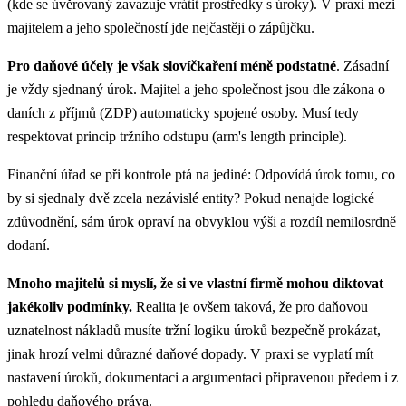
(kde se úvěrovaný zavazuje vrátit prostředky s úroky). V praxi mezi
majitelem a jeho společností jde nejčastěji o zápůjčku.
Pro daňové účely je však slovíčkaření méně podstatné
. Zásadní
je vždy sjednaný úrok. Majitel a jeho společnost jsou dle zákona o
daních z příjmů (ZDP) automaticky spojené osoby. Musí tedy
respektovat princip tržního odstupu (arm's length principle).
Finanční úřad se při kontrole ptá na jediné: Odpovídá úrok tomu, co
by si sjednaly dvě zcela nezávislé entity? Pokud nenajde logické
zdůvodnění, sám úrok opraví na obvyklou výši a rozdíl nemilosrdně
dodaní.
Mnoho majitelů si myslí, že si ve vlastní firmě mohou diktovat
jakékoliv podmínky.
Realita je ovšem taková, že pro daňovou
uznatelnost nákladů musíte tržní logiku úroků bezpečně prokázat,
jinak hrozí velmi důrazné daňové dopady.
V praxi se vyplatí mít
nastavení úroků, dokumentaci a argumentaci připravenou předem i z
pohledu
daňového práva
.