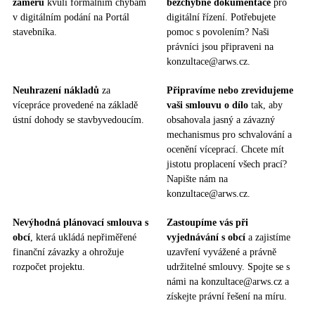
záměru
kvůli formálním chybám
bezchybné dokumentace
pro
v digitálním podání na Portál
digitální řízení. Potřebujete
stavebníka.
pomoc s povolením? Naši
právníci jsou připraveni na
konzultace@arws.cz.
Neuhrazení nákladů
za
Připravíme nebo zrevidujeme
vícepráce provedené na základě
vaši smlouvu o dílo
tak, aby
ústní dohody se stavbyvedoucím.
obsahovala jasný a závazný
mechanismus pro schvalování a
ocenění víceprací. Chcete mít
jistotu proplacení všech prací?
Napište nám na
konzultace@arws.cz.
Nevýhodná plánovací smlouva s
Zastoupíme vás při
obcí
, která ukládá nepřiměřené
vyjednávání s obcí
a zajistíme
finanční závazky a ohrožuje
uzavření vyvážené a právně
rozpočet projektu.
udržitelné smlouvy. Spojte se s
námi na konzultace@arws.cz a
získejte právní řešení na míru.