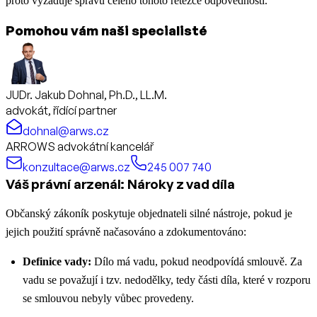
proto vyžaduje správu celého tohoto řetězce odpovědnosti.
Pomohou vám naši specialisté
JUDr. Jakub Dohnal, Ph.D., LL.M.
advokát, řídící partner
dohnal@arws.cz
ARROWS advokátní kancelář
konzultace@arws.cz
245 007 740
Váš právní arzenál: Nároky z vad díla
Občanský zákoník poskytuje objednateli silné nástroje, pokud je
jejich použití správně načasováno a zdokumentováno:
Definice vady:
Dílo má vadu, pokud neodpovídá smlouvě. Za
vadu se považují i tzv. nedodělky, tedy části díla, které v rozporu
se smlouvou nebyly vůbec provedeny.