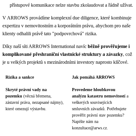
přístupové komunikace nelze stavbu zkolaudovat a řádně užívat.
V ARROWS provádíme komplexní due diligence, které kombinuje
expertizu v nemovitostním a korporátním právu, abychom pro naše
klienty odhalili právě tato "podpovrchová" rizika.
Díky naší síti ARROWS International navíc
běžně prověřujeme i
komplikované přeshraniční vlastnické struktury a závazky
, což
je u velkých projektů s mezinárodními investory naprosto klíčové.
Rizika a sankce
Jak pomáhá ARROWS
Skryté právní vady na
Provedeme hloubkovou
pozemku
(věcná břemena,
analýzu katastru nemovitostí
a
zástavní práva, nezapsané nájmy),
veškerých souvisejících
které omezují výstavbu.
smluvních závazků. Potřebujete
prověřit právní stav pozemku?
Napište nám na
konzultace@arws.cz.