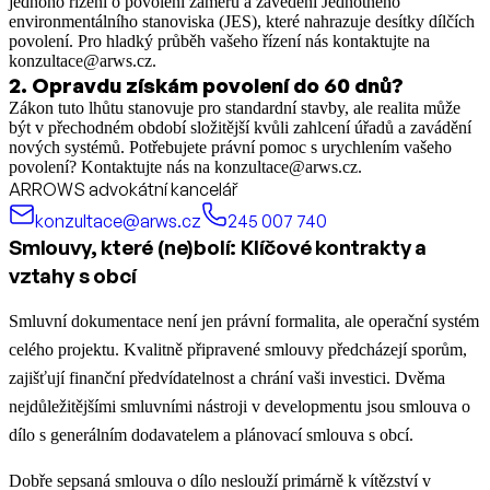
jednoho řízení o povolení záměru a zavedení Jednotného
environmentálního stanoviska (JES), které nahrazuje desítky dílčích
povolení. Pro hladký průběh vašeho řízení nás kontaktujte na
konzultace@arws.cz.
2
.
Opravdu získám povolení do 60 dnů?
Zákon tuto lhůtu stanovuje pro standardní stavby, ale realita může
být v přechodném období složitější kvůli zahlcení úřadů a zavádění
nových systémů. Potřebujete právní pomoc s urychlením vašeho
povolení? Kontaktujte nás na konzultace@arws.cz.
ARROWS advokátní kancelář
konzultace@arws.cz
245 007 740
Smlouvy, které (ne)bolí: Klíčové kontrakty a
vztahy s obcí
Smluvní dokumentace není jen právní formalita, ale operační systém
celého projektu. Kvalitně připravené smlouvy předcházejí sporům,
zajišťují finanční předvídatelnost a chrání vaši investici. Dvěma
nejdůležitějšími smluvními nástroji v developmentu jsou smlouva o
dílo s generálním dodavatelem a plánovací smlouva s obcí.
Dobře sepsaná smlouva o dílo neslouží primárně k vítězství v