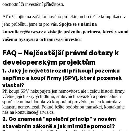
obchodní či investiční příležitosti.
Ať už stojíte na začátku nového projektu, nebo řešíte komplikace v
jeho průběhu, jsme tu pro vás.
Spojte se s námi na
konzultace@arws.cz a získejte právního partnera, který rozumí
vašemu byznysu a ochrání vaši investici.
FAQ – Nejčastější právní dotazy k
developerským projektům
1
.
Jaký je největší rozdíl při koupi pozemku
napřímo a koupí firmy (SPV), která pozemek
vlastní?
Při koupi SPV nekupujete jen nemovitost, ale i celou historii firmy,
včetně jejích skrytých dluhů, smluvních závazků a potenciálních
sporů. Je nutná hloubková korporátní prověrka, nejen kontrola v
katastru nemovitostí. Pokud řešíte podobnou transakci, kontaktujte
nás na konzultace@arws.cz.
2
.
Co znamená "apelační princip" v novém
stavebním zákoně a jak mi může pomoci?