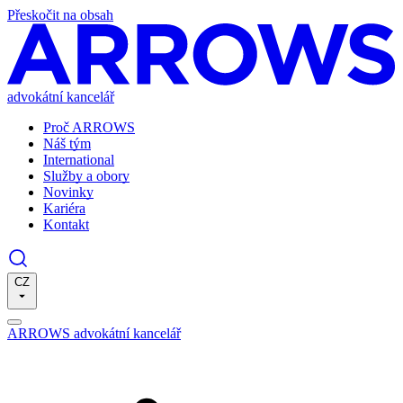
Přeskočit na obsah
advokátní kancelář
Proč ARROWS
Náš tým
International
Služby a obory
Novinky
Kariéra
Kontakt
CZ
ARROWS advokátní kancelář