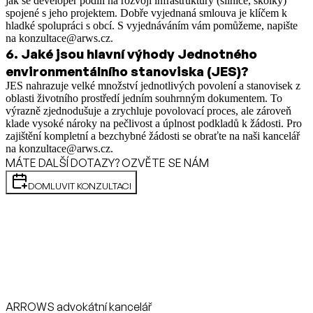
jak se developer podílí na rozvoji infrastruktury (silnice, školky)
spojené s jeho projektem. Dobře vyjednaná smlouva je klíčem k
hladké spolupráci s obcí. S vyjednáváním vám pomůžeme, napište
na konzultace@arws.cz.
6
.
Jaké jsou hlavní výhody Jednotného
environmentálního stanoviska (JES)?
JES nahrazuje velké množství jednotlivých povolení a stanovisek z
oblasti životního prostředí jedním souhrnným dokumentem. To
výrazně zjednodušuje a zrychluje povolovací proces, ale zároveň
klade vysoké nároky na pečlivost a úplnost podkladů k žádosti. Pro
zajištění kompletní a bezchybné žádosti se obraťte na naši kancelář
na konzultace@arws.cz.
MÁTE DALŠÍ DOTAZY? OZVĚTE SE NÁM
DOMLUVIT KONZULTACI
ARROWS advokátní kancelář