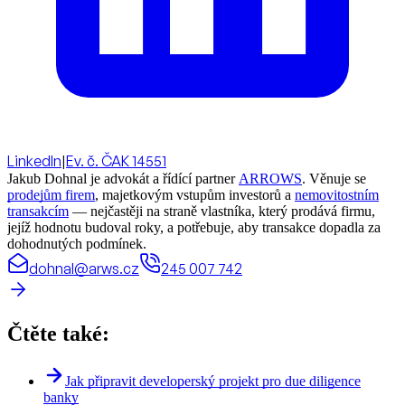
LinkedIn
|
Ev. č. ČAK 14551
Jakub Dohnal je advokát a řídící partner
ARROWS
. Věnuje se
prodejům firem
, majetkovým vstupům investorů a
nemovitostním
transakcím
— nejčastěji na straně vlastníka, který prodává firmu,
jejíž hodnotu budoval roky, a potřebuje, aby transakce dopadla za
dohodnutých podmínek.
dohnal@arws.cz
245 007 742
Čtěte také:
Jak připravit developerský projekt pro due diligence
banky