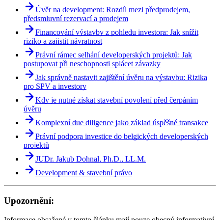
Úvěr na development: Rozdíl mezi předprodejem,
předsmluvní rezervací a prodejem
Financování výstavby z pohledu investora: Jak snížit
riziko a zajistit návratnost
Právní rámec selhání developerských projektů: Jak
postupovat při neschopnosti splácet závazky
Jak správně nastavit zajištění úvěru na výstavbu: Rizika
pro SPV a investory
Kdy je nutné získat stavební povolení před čerpáním
úvěru
Komplexní due diligence jako základ úspěšné transakce
Právní podpora investice do belgických developerských
projektů
JUDr. Jakub Dohnal, Ph.D., LL.M.
Development & stavební právo
Upozornění:
Informace obsažené v tomto článku mají pouze obecný informativní