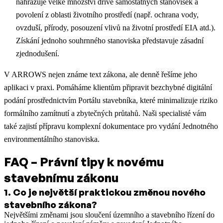
nahrazuje velké množství dříve samostatných stanovisek a
povolení z oblasti životního prostředí (např. ochrana vody,
ovzduší, přírody, posouzení vlivů na životní prostředí EIA atd.).
Získání jednoho souhrnného stanoviska představuje zásadní
zjednodušení.
V ARROWS nejen známe text zákona, ale denně řešíme jeho
aplikaci v praxi. Pomáháme klientům připravit bezchybné digitální
podání prostřednictvím Portálu stavebníka, které minimalizuje riziko
formálního zamítnutí a zbytečných průtahů. Naši specialisté vám
také zajistí přípravu komplexní dokumentace pro vydání Jednotného
environmentálního stanoviska.
FAQ – Právní tipy k novému
stavebnímu zákonu
1
.
Co je největší praktickou změnou nového
stavebního zákona?
Největšími změnami jsou sloučení územního a stavebního řízení do