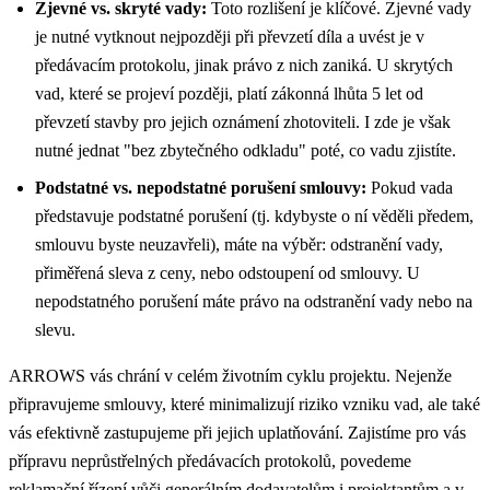
Zjevné vs. skryté vady:
Toto rozlišení je klíčové. Zjevné vady
je nutné vytknout nejpozději při převzetí díla a uvést je v
předávacím protokolu, jinak právo z nich zaniká. U skrytých
vad, které se projeví později, platí zákonná lhůta 5 let od
převzetí stavby pro jejich oznámení zhotoviteli. I zde je však
nutné jednat "bez zbytečného odkladu" poté, co vadu zjistíte.
Podstatné vs. nepodstatné porušení smlouvy:
Pokud vada
představuje podstatné porušení (tj. kdybyste o ní věděli předem,
smlouvu byste neuzavřeli), máte na výběr: odstranění vady,
přiměřená sleva z ceny, nebo odstoupení od smlouvy. U
nepodstatného porušení máte právo na odstranění vady nebo na
slevu.
ARROWS vás chrání v celém životním cyklu projektu. Nejenže
připravujeme smlouvy, které minimalizují riziko vzniku vad, ale také
vás efektivně zastupujeme při jejich uplatňování. Zajistíme pro vás
přípravu neprůstřelných předávacích protokolů, povedeme
reklamační řízení vůči generálním dodavatelům i projektantům a v