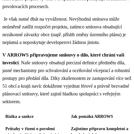
povolovacích procesech.
Je však nutné dbát na vyváženost. Nevýhodná smlouva může
neúměrně zatížit rozpočet projektu, zatímco smlouva obsahující
nezákonné závazky obce (např. příslib změny územního plánu) je
neplatná a neposkytuje developerovi žádnou jistotu.
V ARROWS připravujeme smlouvy o dílo, které chrání vaši
investici
. Naše smlouvy obsahují precizní definice předmětu díla,
jasné mechanismy pro schvalování a oceňování víceprací a robustní
postupy pro předání díla. Díky zkušenostem ze zastupování více než
51 obcí a krajů navíc dokážeme vyjednat férové a právně bezvadné
plánovací smlouvy, které zajistí hladkou spolupráci s veřejným
sektorem.
Rizika a sankce
Jak pomáhá ARROWS
Průtahy v řízení o povolení
Zajistíme přípravu kompletní a