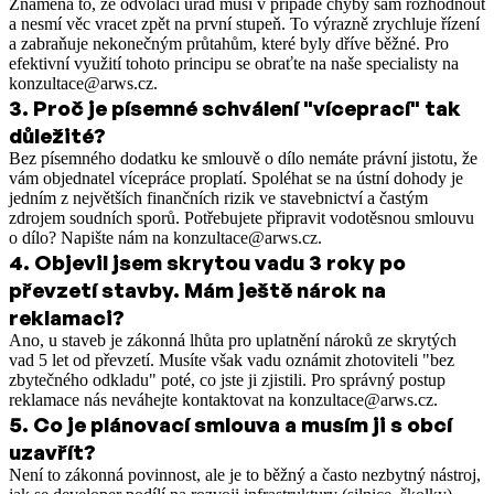
Znamená to, že odvolací úřad musí v případě chyby sám rozhodnout
a nesmí věc vracet zpět na první stupeň. To výrazně zrychluje řízení
a zabraňuje nekonečným průtahům, které byly dříve běžné. Pro
efektivní využití tohoto principu se obraťte na naše specialisty na
konzultace@arws.cz.
3
.
Proč je písemné schválení "víceprací" tak
důležité?
Bez písemného dodatku ke smlouvě o dílo nemáte právní jistotu, že
vám objednatel vícepráce proplatí. Spoléhat se na ústní dohody je
jedním z největších finančních rizik ve stavebnictví a častým
zdrojem soudních sporů. Potřebujete připravit vodotěsnou smlouvu
o dílo? Napište nám na konzultace@arws.cz.
4
.
Objevil jsem skrytou vadu 3 roky po
převzetí stavby. Mám ještě nárok na
reklamaci?
Ano, u staveb je zákonná lhůta pro uplatnění nároků ze skrytých
vad 5 let od převzetí. Musíte však vadu oznámit zhotoviteli "bez
zbytečného odkladu" poté, co jste ji zjistili. Pro správný postup
reklamace nás neváhejte kontaktovat na konzultace@arws.cz.
5
.
Co je plánovací smlouva a musím ji s obcí
uzavřít?
Není to zákonná povinnost, ale je to běžný a často nezbytný nástroj,