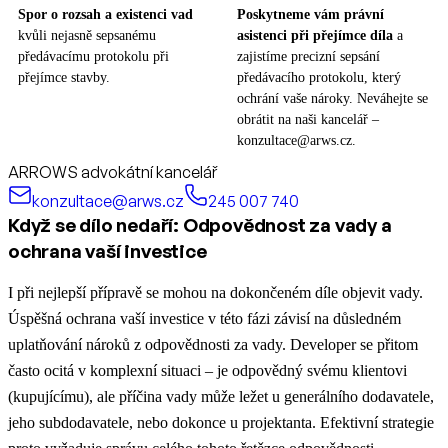
Spor o rozsah a existenci vad
Poskytneme vám právní
kvůli nejasně sepsanému
asistenci při přejímce díla
a
předávacímu protokolu při
zajistíme precizní sepsání
přejímce stavby.
předávacího protokolu, který
ochrání vaše nároky. Neváhejte se
obrátit na naši kancelář –
konzultace@arws.cz.
ARROWS advokátní kancelář
konzultace@arws.cz
245 007 740
Když se dílo nedaří: Odpovědnost za vady a
ochrana vaší investice
I při nejlepší přípravě se mohou na dokončeném díle objevit vady.
Úspěšná ochrana vaší investice v této fázi závisí na důsledném
uplatňování nároků z odpovědnosti za vady. Developer se přitom
často ocitá v komplexní situaci – je odpovědný svému klientovi
(kupujícímu), ale příčina vady může ležet u generálního dodavatele,
jeho subdodavatele, nebo dokonce u projektanta. Efektivní strategie