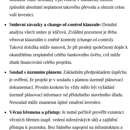
způsobit absolutní neplatnost takového převodu a ohrozit celou
vaši investici.
Smluvní závazky a change-of-control klauzule:
Detailní
analýza všech smluv je klíčová. Zvláštní pozornost je třeba
věnovat klauzulím o změně kontroly (change-of-control).
Taková doložka může stanovit, že při prodeji společnosti dojde k
okamžitému zesplatnění celého bankovního úvěru, což může
zhatit financování celého projektu.
Soulad s územním plánem:
Základním předpokladem úspěchu
je ověření, že projekt je v souladu s platnou územně plánovací
dokumentací. Prvním krokem by vždy mělo být vyžádání
územně plánovací informace od příslušného stavebního úřadu.
Nesoulad může znamenat úplné zmaření investice.
Věcná břemena a přístup:
Je nutné pečlivě prověřit existenci
věcných břemen (např. vedení inženýrských sítí) a zajištění
přístupu k pozemku. Bez řádného napojení na infrastrukturu a