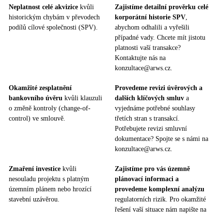
Neplatnost celé akvizice
kvůli
Zajistíme detailní prověrku celé
historickým chybám v převodech
korporátní historie SPV
,
podílů cílové společnosti (SPV).
abychom odhalili a vyřešili
případné vady. Chcete mít jistotu
platnosti vaší transakce?
Kontaktujte nás na
konzultace@arws.cz.
Okamžité zesplatnění
Provedeme revizi úvěrových a
bankovního úvěru
kvůli klauzuli
dalších klíčových smluv
a
o změně kontroly (change-of-
vyjednáme potřebné souhlasy
control) ve smlouvě.
třetích stran s transakcí.
Potřebujete revizi smluvní
dokumentace? Spojte se s námi na
konzultace@arws.cz.
Zmaření investice
kvůli
Zajistíme pro vás územně
nesouladu projektu s platným
plánovací informaci a
územním plánem nebo hrozící
provedeme komplexní analýzu
stavební uzávěrou.
regulatorních rizik. Pro okamžité
řešení vaší situace nám napište na