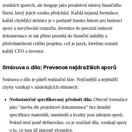
soudních sporech, ale funguje jako proaktivní nástroj finančního
řízení, který jejich vzniku předchází. Každá nejasná formulace,
každá chybějící definice je v podstatě bianko šekem pro budoucí
spory a navyšování rozpočtu. Investice do precizní smluvní
dokumentace se tak přímo promítá do finanční stability a
předvídatelnosti celého projektu, což je jazyk, kterému rozumí
každý CFO a investor.
Smlouva o dílo: Prevence nejdražších sporů
Smlouva o dílo je páteří realizační fáze. Nejčastější a nejdražší
chyby vznikají v následujících oblastech:
Nedostatečně specifikovaný předmět díla:
Obecné formulace
jako "stavba dle projektové dokumentace" bez detailní
specifikace materiálů, standardů a kvality jsou zdrojem sporů.
Pokud není jasně definováno, co je součástí díla, vznikají spory
o to, co jsou již placené vícepráce.