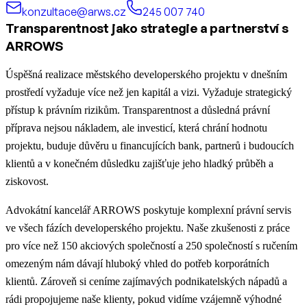
konzultace@arws.cz
245 007 740
Transparentnost jako strategie a partnerství s
ARROWS
Úspěšná realizace městského developerského projektu v dnešním
prostředí vyžaduje více než jen kapitál a vizi. Vyžaduje strategický
přístup k právním rizikům. Transparentnost a důsledná právní
příprava nejsou nákladem, ale investicí, která chrání hodnotu
projektu, buduje důvěru u financujících bank, partnerů i budoucích
klientů a v konečném důsledku zajišťuje jeho hladký průběh a
ziskovost.
Advokátní kancelář ARROWS poskytuje komplexní právní servis
ve všech fázích developerského projektu. Naše zkušenosti z práce
pro více než 150 akciových společností a 250 společností s ručením
omezeným nám dávají hluboký vhled do potřeb korporátních
klientů. Zároveň si ceníme zajímavých podnikatelských nápadů a
rádi propojujeme naše klienty, pokud vidíme vzájemně výhodné