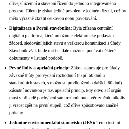
dřívější územní a stavební řízení do jednoho integrovaného
procesu. Cílem je získat jediné povolení v jediném řízení, což by
mělo výrazně zkrátit celkovou dobu povolování.
Digitalizace a Portál stavebníka:
Byla zřízena centrální
digitální platforma, která umožňuje elektronické podávání
žádostí, sledování jejich stavu a veškerou komunikaci s úřady.
Stavebník však bude mít i nadále možnost podávat některé
dokumenty v listinné podobě.
Pevné lhůty a apelační princip:
Zákon stanovuje pro úřady
závazné lhůty pro vydání rozhodnutí (např. 60 dnů u
standardních staveb, s možností prodloužení o dalších 60 dnů).
Zásadní novinkou je tzv. apelační princip, kdy odvolací orgán
musí v případě pochybení sám rozhodnout a věc změnit, nikoliv
ji vracet zpět na první stupeň, což dříve způsobovalo značné
průtahy.
Jednotné environmentální stanovisko (JES):
Tento institut