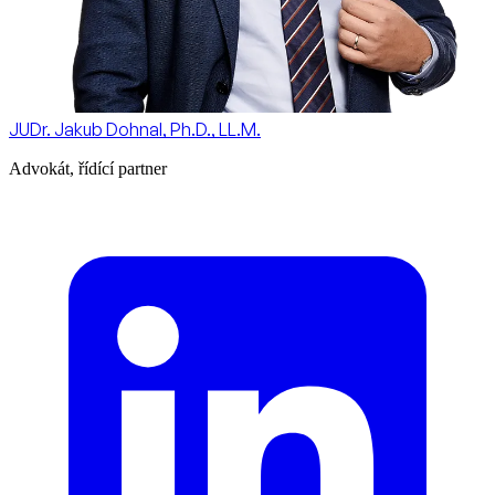
JUDr. Jakub Dohnal, Ph.D., LL.M.
Advokát, řídící partner