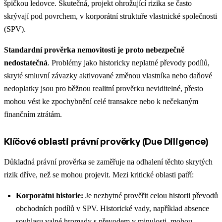
špičkou ledovce. Skutečná, projekt ohrožující rizika se často
skrývají pod povrchem, v korporátní struktuře vlastnické společnosti
(SPV).
Standardní prověrka nemovitosti je proto nebezpečně
nedostatečná
. Problémy jako historicky neplatné převody podílů,
skryté smluvní závazky aktivované změnou vlastníka nebo daňové
nedoplatky jsou pro běžnou realitní prověrku neviditelné, přesto
mohou vést ke zpochybnění celé transakce nebo k nečekaným
finančním ztrátám.
Klíčové oblasti právní prověrky (Due Diligence)
Důkladná právní prověrka se zaměřuje na odhalení těchto skrytých
rizik dříve, než se mohou projevit. Mezi kritické oblasti patří:
Korporátní historie:
Je nezbytné prověřit celou historii převodů
obchodních podílů v SPV. Historické vady, například absence
souhlasu valné hromady s převodem v minulosti, mohou