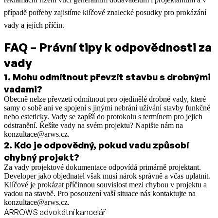
případě potřeby zajistíme klíčové znalecké posudky pro prokázání
vady a jejích příčin.
FAQ – Právní tipy k odpovědnosti za
vady
1
.
Mohu odmítnout převzít stavbu s drobnými
vadami?
Obecně nelze převzetí odmítnout pro ojedinělé drobné vady, které
samy o sobě ani ve spojení s jinými nebrání užívání stavby funkčně
nebo esteticky. Vady se zapíší do protokolu s termínem pro jejich
odstranění. Řešíte vady na svém projektu? Napište nám na
konzultace@arws.cz.
2
.
Kdo je odpovědný, pokud vadu způsobí
chybný projekt?
Za vady projektové dokumentace odpovídá primárně projektant.
Developer jako objednatel však musí nárok správně a včas uplatnit.
Klíčové je prokázat příčinnou souvislost mezi chybou v projektu a
vadou na stavbě. Pro posouzení vaší situace nás kontaktujte na
konzultace@arws.cz.
ARROWS advokátní kancelář