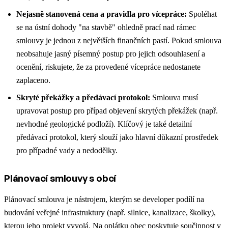
Nejasně stanovená cena a pravidla pro vícepráce:
Spoléhat
se na ústní dohody "na stavbě" ohledně prací nad rámec
smlouvy je jednou z největších finančních pastí. Pokud smlouva
neobsahuje jasný písemný postup pro jejich odsouhlasení a
ocenění, riskujete, že za provedené vícepráce nedostanete
zaplaceno.
Skryté překážky a předávací protokol:
Smlouva musí
upravovat postup pro případ objevení skrytých překážek (např.
nevhodné geologické podloží). Klíčový je také detailní
předávací protokol, který slouží jako hlavní důkazní prostředek
pro případné vady a nedodělky.
Plánovací smlouvy s obcí
Plánovací smlouva je nástrojem, kterým se developer podílí na
budování veřejné infrastruktury (např. silnice, kanalizace, školky),
kterou jeho projekt vyvolá. Na oplátku obec poskytuje součinnost v