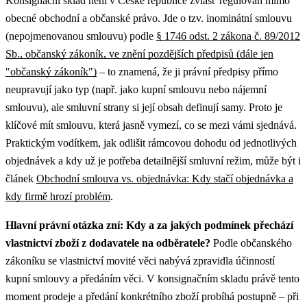
Konsignační sklad není v České republice zvlášť regulován mimo
obecné obchodní a občanské právo. Jde o tzv. inominátní smlouvu
(nepojmenovanou smlouvu) podle
§ 1746 odst. 2 zákona č. 89/2012
Sb., občanský zákoník, ve znění pozdějších předpisů (dále jen
"občanský zákoník")
– to znamená, že ji právní předpisy přímo
neupravují jako typ (např. jako kupní smlouvu nebo nájemní
smlouvu), ale smluvní strany si její obsah definují samy. Proto je
klíčové mít smlouvu, která jasně vymezí, co se mezi vámi sjednává.
Praktickým vodítkem, jak odlišit rámcovou dohodu od jednotlivých
objednávek a kdy už je potřeba detailnější smluvní režim, může být i
článek
Obchodní smlouva vs. objednávka: Kdy stačí objednávka a
kdy firmě hrozí problém
.
Hlavní právní otázka zní: Kdy a za jakých podmínek přechází
vlastnictví zboží z dodavatele na odběratele?
Podle občanského
zákoníku se vlastnictví movité věci nabývá zpravidla účinností
kupní smlouvy a předáním věci. V konsignačním skladu právě tento
moment prodeje a předání konkrétního zboží probíhá postupně – při