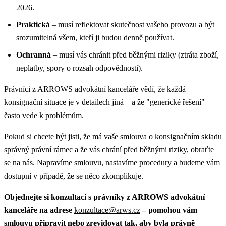
2026.
Praktická
– musí reflektovat skutečnost vašeho provozu a být
srozumitelná všem, kteří ji budou denně používat.
Ochranná
– musí vás chránit před běžnými riziky (ztráta zboží,
neplatby, spory o rozsah odpovědnosti).
Právníci z ARROWS advokátní kanceláře vědí, že každá
konsignační situace je v detailech jiná – a že "generické řešení"
často vede k problémům.
Pokud si chcete být jisti, že má vaše smlouva o konsignačním skladu
správný právní rámec a že vás chrání před běžnými riziky, obraťte
se na nás. Napravíme smlouvu, nastavíme procedury a budeme vám
dostupní v případě, že se něco zkomplikuje.
Objednejte si konzultaci s právníky z ARROWS advokátní
kanceláře na adrese
konzultace@arws.cz
– pomohou vám
smlouvu připravit nebo zrevidovat tak, aby byla právně