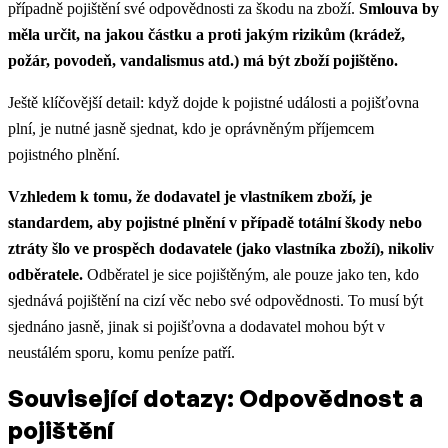
případně pojištění své odpovědnosti za škodu na zboží.
Smlouva by
měla určit, na jakou částku a proti jakým rizikům (krádež,
požár, povodeň, vandalismus atd.) má být zboží pojištěno.
Ještě klíčovější detail: když dojde k pojistné události a pojišťovna
plní, je nutné jasně sjednat, kdo je oprávněným příjemcem
pojistného plnění.
Vzhledem k tomu, že dodavatel je vlastníkem zboží, je
standardem, aby pojistné plnění v případě totální škody nebo
ztráty šlo ve prospěch dodavatele (jako vlastníka zboží), nikoliv
odběratele.
Odběratel je sice pojištěným, ale pouze jako ten, kdo
sjednává pojištění na cizí věc nebo své odpovědnosti. To musí být
sjednáno jasně, jinak si pojišťovna a dodavatel mohou být v
neustálém sporu, komu peníze patří.
Související dotazy: Odpovědnost a
pojištění