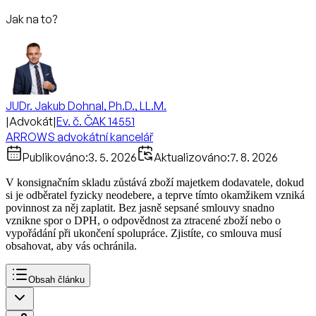
Jak na to?
JUDr. Jakub Dohnal, Ph.D., LL.M.
|
Advokát
|
Ev. č. ČAK 14551
ARROWS advokátní kancelář
Publikováno:
3. 5. 2026
Aktualizováno:
7. 8. 2026
V konsignačním skladu zůstává zboží majetkem dodavatele, dokud
si je odběratel fyzicky neodebere, a teprve tímto okamžikem vzniká
povinnost za něj zaplatit. Bez jasně sepsané smlouvy snadno
vznikne spor o DPH, o odpovědnost za ztracené zboží nebo o
vypořádání při ukončení spolupráce. Zjistíte, co smlouva musí
obsahovat, aby vás ochránila.
Obsah článku