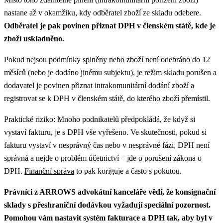
nastane až v okamžiku, kdy odběratel zboží ze skladu odebere.
Odběratel je pak povinen přiznat DPH v členském státě, kde je
zboží uskladněno.
Pokud nejsou podmínky splněny nebo zboží není odebráno do 12
měsíců (nebo je dodáno jinému subjektu), je režim skladu porušen a
dodavatel je povinen přiznat intrakomunitární dodání zboží a
registrovat se k DPH v členském státě, do kterého zboží přemístil.
Praktické riziko: Mnoho podnikatelů předpokládá, že když si
vystaví fakturu, je s DPH vše vyřešeno. Ve skutečnosti, pokud si
fakturu vystaví v nesprávný čas nebo v nesprávné fázi, DPH není
správná a nejde o problém účetnictví – jde o porušení zákona o
DPH.
Finanční správa
to pak koriguje a často s pokutou.
Právníci z ARROWS advokátní kanceláře vědí, že konsignační
sklady s přeshraniční dodávkou vyžadují speciální pozornost.
Pomohou vám nastavit systém fakturace a DPH tak, aby byl v