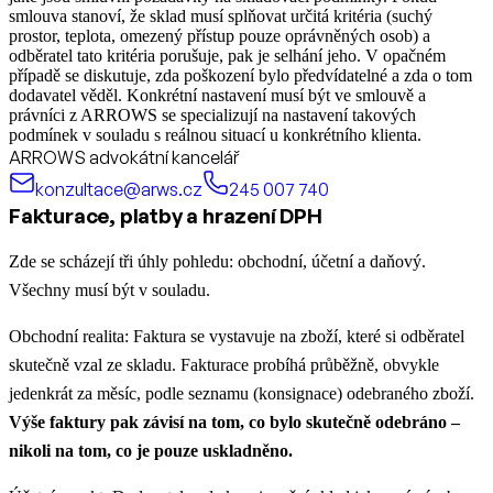
smlouva stanoví, že sklad musí splňovat určitá kritéria (suchý
prostor, teplota, omezený přístup pouze oprávněných osob) a
odběratel tato kritéria porušuje, pak je selhání jeho. V opačném
případě se diskutuje, zda poškození bylo předvídatelné a zda o tom
dodavatel věděl. Konkrétní nastavení musí být ve smlouvě a
právníci z ARROWS se specializují na nastavení takových
podmínek v souladu s reálnou situací u konkrétního klienta.
ARROWS advokátní kancelář
konzultace@arws.cz
245 007 740
Fakturace, platby a hrazení DPH
Zde se scházejí tři úhly pohledu: obchodní, účetní a daňový.
Všechny musí být v souladu.
Obchodní realita: Faktura se vystavuje na zboží, které si odběratel
skutečně vzal ze skladu. Fakturace probíhá průběžně, obvykle
jedenkrát za měsíc, podle seznamu (konsignace) odebraného zboží.
Výše faktury pak závisí na tom, co bylo skutečně odebráno –
nikoli na tom, co je pouze uskladněno.