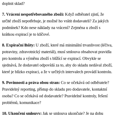
doplnit sklad?
7. Vrácení nespotřebovaného zboží:
Když odběratel zjistí, že
určité zboží nepotřebuje, je možné ho vrátit dodavateli? Za jakých
podmínek? Kdo nese náklady na vrácení? Zejména u zboží s
krátkou expirací je to klíčové.
8. Expirační lhůty:
U zboží, které má minimální trvanlivost (léčiva,
potraviny, zdravotnický materiál), musí smlouva obsahovat pravidla
pro kontrolu a výměnu zboží s blížící se expirací. Obvykle se
sjednává, že dodavatel odpovídá za to, aby do skladu nedával zboží,
které je blízko expiraci, a že v určitých intervalech provádí kontrolu.
9. Povinnosti a práva obou stran:
Co se očekává od odběratele?
Pravidelný reporting, přístup do skladu pro dodavatele, kontaktní
osoba? Co se očekává od dodavatele? Pravidelné kontroly, řešení
problémů, komunikace?
10. Ukončení smlouvy:
Jak se smlouva ukončuje? Je na dobu