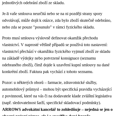
jednotlivých odebrání zboží ze skladu.
Je-li vaše smlouva neurčitá nebo se na ni později strany spory
odvolávají, může dojít k otázce, zda bylo zboží skutečně odebráno,
nebo zda se pouze "posunulo" v rámci fyzického skladu.
Proto musí smlouva výslovně definovat okamžik přechodu
vlastnictví. V naprosté většině případů se používá toto nastavení:
vlastnictví přechází v okamžiku fyzického vyjmutí zboží ze skladu
na základě výdejky nebo potvrzené konsignace (seznamu
odebraného zboží), čímž dojde k uzavření kupní smlouvy na dané
konkrétní zboží. Faktura pak vychází z tohoto seznamu.
Pozor: u některých oborů – farmacie, zdravotnické služby,
automobilový průmysl – mohou být specifická pravidla vycházející
z povinností, které na vás či na dodavatele klade zvláštní legislativa
(např. sledovatelnost šarží, specifické skladovací podmínky).
ARROWS advokátní kancelář to zohledňuje – nejedná se jen o