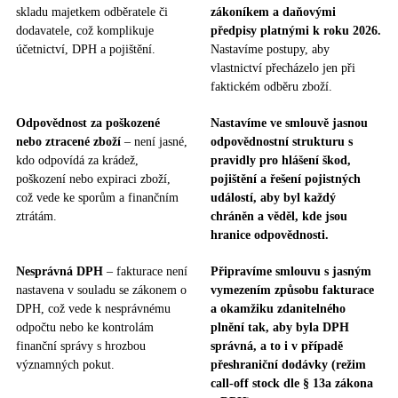
skladu majetkem odběratele či
zákoníkem a daňovými
dodavatele, což komplikuje
předpisy platnými k roku 2026.
účetnictví, DPH a pojištění.
Nastavíme postupy, aby
vlastnictví přecházelo jen při
faktickém odběru zboží.
Odpovědnost za poškozené
Nastavíme ve smlouvě jasnou
nebo ztracené zboží
– není jasné,
odpovědnostní strukturu s
kdo odpovídá za krádež,
pravidly pro hlášení škod,
poškození nebo expiraci zboží,
pojištění a řešení pojistných
což vede ke sporům a finančním
událostí, aby byl každý
ztrátám.
chráněn a věděl, kde jsou
hranice odpovědnosti.
Nesprávná DPH
– fakturace není
Připravíme smlouvu s jasným
nastavena v souladu se zákonem o
vymezením způsobu fakturace
DPH, což vede k nesprávnému
a okamžiku zdanitelného
odpočtu nebo ke kontrolám
plnění tak, aby byla DPH
finanční správy s hrozbou
správná, a to i v případě
významných pokut.
přeshraniční dodávky (režim
call-off stock dle § 13a zákona