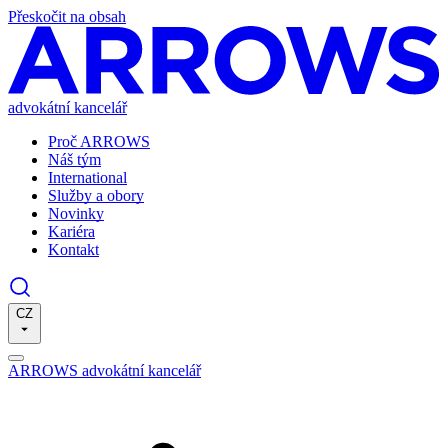
Přeskočit na obsah
advokátní kancelář
Proč ARROWS
Náš tým
International
Služby a obory
Novinky
Kariéra
Kontakt
CZ
ARROWS advokátní kancelář