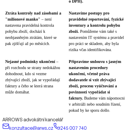
o DPH).
Ztráta kontroly nad zásobami a
Nastavíme postupy pro
"milionové manko"
– není
pravidelné reportování, fyzické
nastavena pravidelná kontrola
inventury a kontrolu pohybu
pohybu zboží, dochází k
zboží.
Pomůžeme vám také s
neobjasněným ztrátám, které se
nastavením IT systému a pravidel
pak zjišťují až po měsících.
pro práci se skladem, aby byla
rizika včas identifikována.
Nejasné podmínky ukončení
–
Připravíme smlouvu s jasným
při rozchodu se strany nedokážou
nastavením procedury
dohodnout, kdo si vezme
ukončení, včetně práva
zbývající zboží, jak se vypořádají
dodavatele si vzít zbývající
faktury a čeho se která strana
zboží, procesu vyúčtování a
může domáhat.
povinnosti vypořádat si
faktury.
Budeme vám nápomocni
v arbitráži nebo soudním řízení,
pokud by ke sporu došlo.
ARROWS advokátní kancelář
konzultace@arws.cz
245 007 740