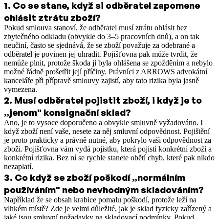
1
.
Co se stane, když si odběratel zapomene
ohlásit ztrátu zboží?
Pokud smlouva stanoví, že odběratel musí ztrátu ohlásit bez
zbytečného odkladu (obvykle do 3–5 pracovních dnů), a on tak
neučiní, často se sjednává, že se zboží považuje za odebrané a
odběratel je povinen jej uhradit. Pojišťovna pak může tvrdit, že
nemůže plnit, protože škoda jí byla ohlášena se zpožděním a nebylo
možné řádně prošetřit její příčiny. Právníci z ARROWS advokátní
kanceláře při přípravě smlouvy zajistí, aby tato rizika byla jasně
vymezena.
2
.
Musí odběratel pojistit zboží, i když je to
„jenom" konsignační sklad?
Ano, je to vysoce doporučeno a obvykle smluvně vyžadováno. I
když zboží není vaše, nesete za něj smluvní odpovědnost. Pojištění
je proto prakticky a právně nutné, aby pokrylo vaši odpovědnost za
zboží. Pojišťovna vám vydá pojistku, která pojistí konkrétní zboží a
konkrétní rizika. Bez ní se rychle stanete obětí chyb, které pak nikdo
nezaplatí.
3
.
Co když se zboží poškodí „normálním
používáním" nebo nevhodným skladováním?
Například že se obsah krabice pomalu poškodí, protože leží na
vlhkém místě? Zde je velmi důležité, jak je sklad fyzicky zařízený a
jaké jsou smluvní požadavky na skladovací podmínky. Pokud