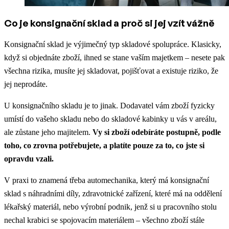
Co je konsignační sklad a proč si jej vzít vážně
Konsignační sklad je výjimečný typ skladové spolupráce. Klasicky,
když si objednáte zboží, ihned se stane vaším majetkem – nesete pak
všechna rizika, musíte jej skladovat, pojišťovat a existuje riziko, že
jej neprodáte.
U konsignačního skladu je to jinak. Dodavatel vám zboží fyzicky
umístí do vašeho skladu nebo do skladové kabinky u vás v areálu,
ale zůstane jeho majitelem.
Vy si zboží odebíráte postupně, podle
toho, co zrovna potřebujete, a platíte pouze za to, co jste si
opravdu vzali.
V praxi to znamená třeba automechanika, který má konsignační
sklad s náhradními díly, zdravotnické zařízení, které má na oddělení
lékařský materiál, nebo výrobní podnik, jenž si u pracovního stolu
nechal krabici se spojovacím materiálem – všechno zboží stále