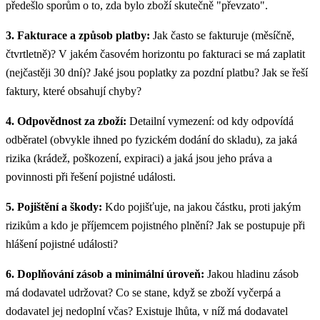
předešlo sporům o to, zda bylo zboží skutečně "převzato".
3. Fakturace a způsob platby:
Jak často se fakturuje (měsíčně,
čtvrtletně)? V jakém časovém horizontu po fakturaci se má zaplatit
(nejčastěji 30 dní)? Jaké jsou poplatky za pozdní platbu? Jak se řeší
faktury, které obsahují chyby?
4. Odpovědnost za zboží:
Detailní vymezení: od kdy odpovídá
odběratel (obvykle ihned po fyzickém dodání do skladu), za jaká
rizika (krádež, poškození, expiraci) a jaká jsou jeho práva a
povinnosti při řešení pojistné události.
5. Pojištění a škody:
Kdo pojišťuje, na jakou částku, proti jakým
rizikům a kdo je příjemcem pojistného plnění? Jak se postupuje při
hlášení pojistné události?
6. Doplňování zásob a minimální úroveň:
Jakou hladinu zásob
má dodavatel udržovat? Co se stane, když se zboží vyčerpá a
dodavatel jej nedoplní včas? Existuje lhůta, v níž má dodavatel