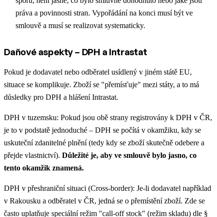
sporu, není jasné, co bylo smluvně dohodnuto nebo jaké jsou
práva a povinnosti stran. Vypořádání na konci musí být ve
smlouvě a musí se realizovat systematicky.
Daňové aspekty – DPH a Intrastat
Pokud je dodavatel nebo odběratel usídlený v jiném státě EU,
situace se komplikuje. Zboží se "přemísťuje" mezi státy, a to má
důsledky pro DPH a hlášení Intrastat.
DPH v tuzemsku: Pokud jsou obě strany registrovány k DPH v ČR,
je to v podstatě jednoduché – DPH se počítá v okamžiku, kdy se
uskuteční zdanitelné plnění (tedy kdy se zboží skutečně odebere a
přejde vlastnictví).
Důležité je, aby ve smlouvě bylo jasno, co
tento okamžik znamená.
DPH v přeshraniční situaci (Cross-border): Je-li dodavatel například
v Rakousku a odběratel v ČR, jedná se o přemístění zboží. Zde se
často uplatňuje speciální režim "call-off stock" (režim skladu) dle §