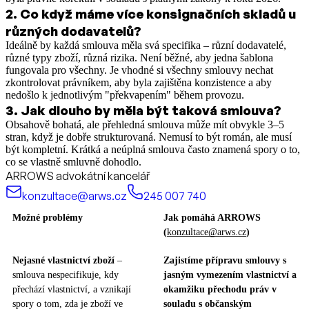
2
.
Co když máme více konsignačních skladů u
různých dodavatelů?
Ideálně by každá smlouva měla svá specifika – různí dodavatelé,
různé typy zboží, různá rizika. Není běžné, aby jedna šablona
fungovala pro všechny. Je vhodné si všechny smlouvy nechat
zkontrolovat právníkem, aby byla zajištěna konzistence a aby
nedošlo k jednotlivým "překvapením" během provozu.
3
.
Jak dlouho by měla být taková smlouva?
Obsahově bohatá, ale přehledná smlouva může mít obvykle 3–5
stran, když je dobře strukturovaná. Nemusí to být román, ale musí
být kompletní. Krátká a neúplná smlouva často znamená spory o to,
co se vlastně smluvně dohodlo.
ARROWS advokátní kancelář
konzultace@arws.cz
245 007 740
Možné problémy
Jak pomáhá ARROWS
(
konzultace@arws.cz
)
Nejasné vlastnictví zboží
–
Zajistíme přípravu smlouvy s
smlouva nespecifikuje, kdy
jasným vymezením vlastnictví a
přechází vlastnictví, a vznikají
okamžiku přechodu práv v
spory o tom, zda je zboží ve
souladu s občanským