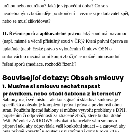
určitou nebo neurčitou? Jaká je výpovědní doba? Co se s
neodebraným zbožím děje po skončení – vezme si je dodavatel zpět,
nebo se musí zlikvidovat?
11. Řešení sporů a aplikovatelné právo:
Jaký soud má pravomoc
(např. místně a věcně příslušný soud v ČR)? Která právní úprava se
uplatňuje (např. české právo s vyloučením Úmluvy OSN o
smlouvách o mezinárodní koupi zboží)? Je možné mimosoudní
řešení sporů (mediace, rozhodčí řízení)?
Související dotazy: Obsah smlouvy
1
.
Musíme si smlouvu nechat napsat
právníkem, nebo stačí šablona z internetu?
Šablony mají své místo – ale konsignační skladová smlouva je
specifická a obsahuje komplexní právní práva a povinnosti obou
stran. Použitím špatné šablony si můžete vytvořit problémy s DPH,
pojištěním či odpovědností za ztracené zboží, které budou drahé
řešit. Právníci z ARROWS advokátní kanceláře vám smlouvu
připraví tak, aby odpovídala vaší konkrétní situaci – a zároveň aby
byla právně korektní v souladu s platnými zákony k roku 2026.