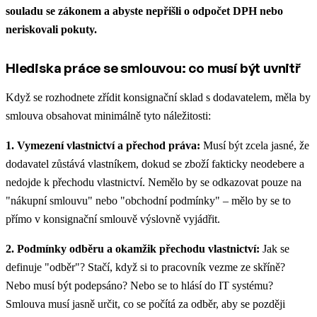
souladu se zákonem a abyste nepřišli o odpočet DPH nebo
neriskovali pokuty.
Hlediska práce se smlouvou: co musí být uvnitř
Když se rozhodnete zřídit konsignační sklad s dodavatelem, měla by
smlouva obsahovat minimálně tyto náležitosti:
1. Vymezení vlastnictví a přechod práva:
Musí být zcela jasné, že
dodavatel zůstává vlastníkem, dokud se zboží fakticky neodebere a
nedojde k přechodu vlastnictví. Nemělo by se odkazovat pouze na
"nákupní smlouvu" nebo "obchodní podmínky" – mělo by se to
přímo v konsignační smlouvě výslovně vyjádřit.
2. Podmínky odběru a okamžik přechodu vlastnictví:
Jak se
definuje "odběr"? Stačí, když si to pracovník vezme ze skříně?
Nebo musí být podepsáno? Nebo se to hlásí do IT systému?
Smlouva musí jasně určit, co se počítá za odběr, aby se později