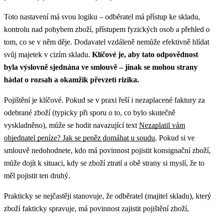
Toto nastavení má svou logiku – odběratel má přístup ke skladu,
kontrolu nad pohybem zboží, přístupem fyzických osob a přehled o
tom, co se v něm děje. Dodavatel vzdáleně nemůže efektivně hlídat
svůj majetek v cizím skladu.
Klíčové je, aby tato odpovědnost
byla výslovně sjednána ve smlouvě – jinak se mohou strany
hádat o rozsah a okamžik převzetí rizika.
Pojištění je klíčové.
Pokud se v praxi řeší i nezaplacené faktury za
odebrané zboží (typicky při sporu o to, co bylo skutečně
vyskladněno), může se hodit navazující text
Nezaplatil vám
objednatel peníze? Jak se peněz domáhat u soudu
.
Pokud si ve
smlouvě nedohodnete, kdo má povinnost pojistit konsignační zboží,
může dojít k situaci, kdy se zboží ztratí a obě strany si myslí, že to
měl pojistit ten druhý.
Prakticky se nejčastěji stanovuje, že odběratel (majitel skladu), který
zboží fakticky spravuje, má povinnost zajistit pojištění zboží,