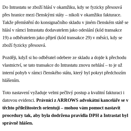
Do Intrastatu se zboží hlásí v okamžiku, kdy se fyzicky přesouvá
přes hranice mezi členskými státy – nikoli v okamžiku fakturace.
Takže přemístění do konsignačního skladu v jiném členském státě se
hlásí v rámci Intrastatu dodavatelem jako odeslání (kód transakce
19) a odběratelem jako přijetí (kód transakce 29) v měsíci, kdy se
zboží fyzicky přesouvá.
Později, když si ho odběratel odebere ze skladu a dojde k přechodu
vlastnictví, se tato transakce do Intrastatu znovu nehlásí – to je už
interní pohyb v rámci členského státu, který byl pokryt předchozím
hlášením.
Toto nastavení vyžaduje velmi pečlivý postup a kvalitní fakturaci i
datovou evidenci.
Právníci z ARROWS advokátní kanceláře se v
těchto příležitostech orientují – mohou vám pomoct nastavit
procedury tak, aby byla dodržena pravidla DPH a Intrastat byl
správně hlášen.