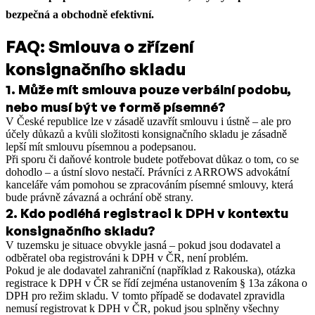
bezpečná a obchodně efektivní.
FAQ: Smlouva o zřízení
konsignačního skladu
1
.
Může mít smlouva pouze verbální podobu,
nebo musí být ve formě písemné?
V České republice lze v zásadě uzavřít smlouvu i ústně – ale pro
účely důkazů a kvůli složitosti konsignačního skladu je zásadně
lepší mít smlouvu písemnou a podepsanou.
Při sporu či daňové kontrole budete potřebovat důkaz o tom, co se
dohodlo – a ústní slovo nestačí. Právníci z ARROWS advokátní
kanceláře vám pomohou se zpracováním písemné smlouvy, která
bude právně závazná a ochrání obě strany.
2
.
Kdo podléhá registraci k DPH v kontextu
konsignačního skladu?
V tuzemsku je situace obvykle jasná – pokud jsou dodavatel a
odběratel oba registrováni k DPH v ČR, není problém.
Pokud je ale dodavatel zahraniční (například z Rakouska), otázka
registrace k DPH v ČR se řídí zejména ustanovením § 13a zákona o
DPH pro režim skladu. V tomto případě se dodavatel zpravidla
nemusí registrovat k DPH v ČR, pokud jsou splněny všechny