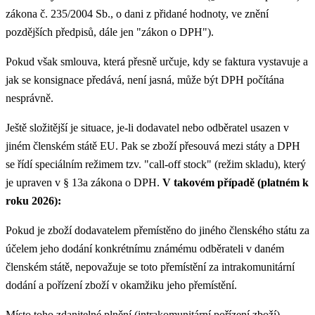
zákona č. 235/2004 Sb., o dani z přidané hodnoty, ve znění
pozdějších předpisů, dále jen "zákon o DPH").
Pokud však smlouva, která přesně určuje, kdy se faktura vystavuje a
jak se konsignace předává, není jasná, může být DPH počítána
nesprávně.
Ještě složitější je situace, je-li dodavatel nebo odběratel usazen v
jiném členském státě EU. Pak se zboží přesouvá mezi státy a DPH
se řídí speciálním režimem tzv. "call-off stock" (režim skladu), který
je upraven v § 13a zákona o DPH.
V takovém případě (platném k
roku 2026):
Pokud je zboží dodavatelem přemístěno do jiného členského státu za
účelem jeho dodání konkrétnímu známému odběrateli v daném
členském státě, nepovažuje se toto přemístění za intrakomunitární
dodání a pořízení zboží v okamžiku jeho přemístění.
Místo toho zdanitelné plnění (intrakomunitární pořízení zboží)