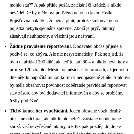
mohlo stát?" A pak přijde požár, zatékání či krádež, a nikdo
nevěděl, že by mělo být pojištěno nebo na jakou částku.
Pojišťovna pak říká, že nemá plnit, protože smlouva nebo
pojistka nebyla sjednána správně. Zboží je pryč, faktury
zůstávají neuhrazeny, a všichni jsou naštvaní.
Žádné pravidelné reportování.
Dodavatel občas přijede a
podívá se, co zbývá. Ale nic nesystematicky. Pak se zjistí, že
bylo například 200 dílů, ale teď je tam 80 – a nikdo neví, kdy a
proč se 120 ztratilo. Měsíc po měsíci se to hromadí, až jednoho
dne někdo napočítá milion korun v neobjasněné ztrátě. Smlouva
by měla obsahovat povinnost odběratele pravidelně reportovat
stav zásob, aby byl dodavatel informován a aby se problémy
řešily průběžně.
Tichý konec bez vypořádání.
Jeden přestane vozit, druhý
přestane odebírat, ale nikdo nic neřeší. Zůstane neodebrané
zboží, visí nevyřešené faktury, a když pak později dojde ke