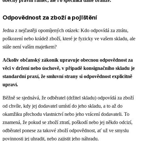
obecný právní rámec, ale i o specifika dané branže.
Odpovědnost za zboží a pojištění
Jedna z nejčastěji opomíjených otázek: Kdo odpovídá za ztrátu,
poškození nebo krádež zboží, které je fyzicky ve vašem skladu, ale
stále není vaším majetkem?
Ačkoliv občanský zákoník upravuje obecnou odpovědnost za
věci v držení nebo úschově, v případě konsignačního skladu je
standardní praxí, že smluvní strany si odpovědnost explicitně
upraví.
Běžně se sjednává, že odběratel (držitel skladu) odpovídá za zboží
od chvíle, kdy jej dodavatel umístí do jeho skladu, a to až do
okamžiku přechodu vlastnictví nebo jeho vrácení dodavateli. To
znamená, že pokud se zboží ztratí, poškodí nebo jej někdo odcizí,
odběratel ponese za takové zboží odpovědnost, ať už ve smyslu
povinnosti jej uhradit, nebo zajistit jeho náhradu.