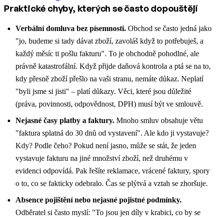
Praktické chyby, kterých se často dopouštějí
Verbální domluva bez písemnosti.
Obchod se často jedná jako
"jo, budeme si tady dávat zboží, zavoláš když to potřebuješ, a
každý měsíc ti pošlu fakturu". To je obchodně pohodlné, ale
právně katastrofální. Když přijde daňová kontrola a ptá se na to,
kdy přesně zboží přešlo na vaši stranu, nemáte důkaz. Neplatí
"byli jsme si jisti" – platí důkazy. Věci, které jsou důležité
(práva, povinnosti, odpovědnost, DPH) musí být ve smlouvě.
Nejasné časy platby a faktury.
Mnoho smluv obsahuje větu
"faktura splatná do 30 dnů od vystavení". Ale kdo ji vystavuje?
Kdy? Podle čeho? Pokud není jasno, může se stát, že jeden
vystavuje fakturu na jiné množství zboží, než druhému v
evidenci odpovídá. Pak řešíte reklamace, vrácené faktury, spory
o to, co se fakticky odebralo. Čas se plýtvá a vztah se zhoršuje.
Absence pojištění nebo nejasné pojistné podmínky.
Odběratel si často myslí: "To jsou jen díly v krabici, co by se