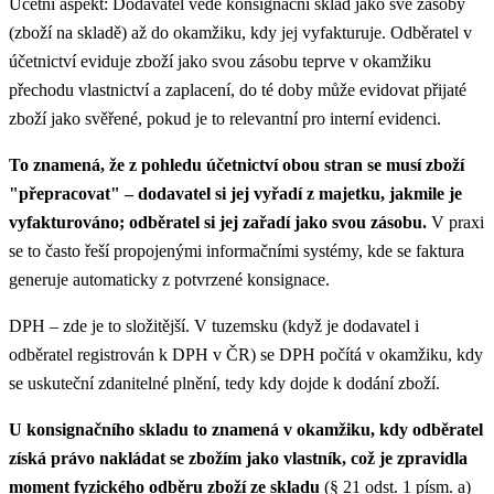
Účetní aspekt: Dodavatel vede konsignační sklad jako své zásoby
(zboží na skladě) až do okamžiku, kdy jej vyfakturuje. Odběratel v
účetnictví eviduje zboží jako svou zásobu teprve v okamžiku
přechodu vlastnictví a zaplacení, do té doby může evidovat přijaté
zboží jako svěřené, pokud je to relevantní pro interní evidenci.
To znamená, že z pohledu účetnictví obou stran se musí zboží
"přepracovat" – dodavatel si jej vyřadí z majetku, jakmile je
vyfakturováno; odběratel si jej zařadí jako svou zásobu.
V praxi
se to často řeší propojenými informačními systémy, kde se faktura
generuje automaticky z potvrzené konsignace.
DPH – zde je to složitější. V tuzemsku (když je dodavatel i
odběratel registrován k DPH v ČR) se DPH počítá v okamžiku, kdy
se uskuteční zdanitelné plnění, tedy kdy dojde k dodání zboží.
U konsignačního skladu to znamená v okamžiku, kdy odběratel
získá právo nakládat se zbožím jako vlastník, což je zpravidla
moment fyzického odběru zboží ze skladu
(§ 21 odst. 1 písm. a)