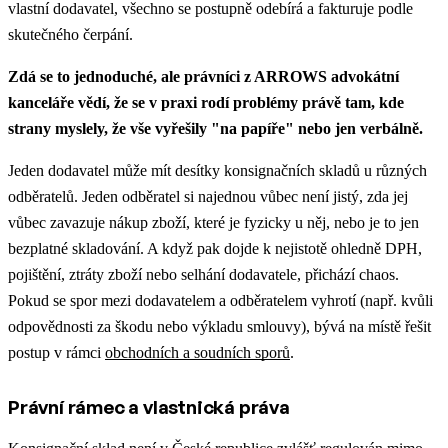
vlastní dodavatel, všechno se postupně odebírá a fakturuje podle
skutečného čerpání.
Zdá se to jednoduché, ale právníci z ARROWS advokátní
kanceláře vědí, že se v praxi rodí problémy právě tam, kde
strany myslely, že vše vyřešily "na papíře" nebo jen verbálně.
Jeden dodavatel může mít desítky konsignačních skladů u různých
odběratelů. Jeden odběratel si najednou vůbec není jistý, zda jej
vůbec zavazuje nákup zboží, které je fyzicky u něj, nebo je to jen
bezplatné skladování. A když pak dojde k nejistotě ohledně DPH,
pojištění, ztráty zboží nebo selhání dodavatele, přichází chaos.
Pokud se spor mezi dodavatelem a odběratelem vyhrotí (např. kvůli
odpovědnosti za škodu nebo výkladu smlouvy), bývá na místě řešit
postup v rámci
obchodních a soudních sporů
.
Právní rámec a vlastnická práva