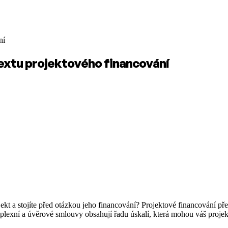
ní
textu projektového financování
jekt a stojíte před otázkou jeho financování? Projektové financování pře
mplexní a úvěrové smlouvy obsahují řadu úskalí, která mohou váš projekt