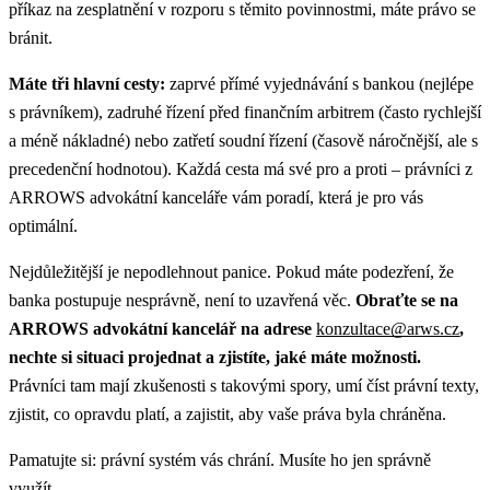
příkaz na zesplatnění v rozporu s těmito povinnostmi, máte právo se
bránit.
Máte tři hlavní cesty:
zaprvé přímé vyjednávání s bankou (nejlépe
s právníkem), zadruhé řízení před finančním arbitrem (často rychlejší
a méně nákladné) nebo zatřetí soudní řízení (časově náročnější, ale s
precedenční hodnotou). Každá cesta má své pro a proti – právníci z
ARROWS advokátní kanceláře vám poradí, která je pro vás
optimální.
Nejdůležitější je nepodlehnout panice. Pokud máte podezření, že
banka postupuje nesprávně, není to uzavřená věc.
Obraťte se na
ARROWS advokátní kancelář na adrese
konzultace@arws.cz
,
nechte si situaci projednat a zjistíte, jaké máte možnosti.
Právníci tam mají zkušenosti s takovými spory, umí číst právní texty,
zjistit, co opravdu platí, a zajistit, aby vaše práva byla chráněna.
Pamatujte si: právní systém vás chrání. Musíte ho jen správně
využít.