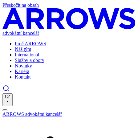
Přeskočit na obsah
advokátní kancelář
Proč ARROWS
Náš tým
International
Služby a obory
Novinky
Kariéra
Kontakt
CZ
ARROWS advokátní kancelář