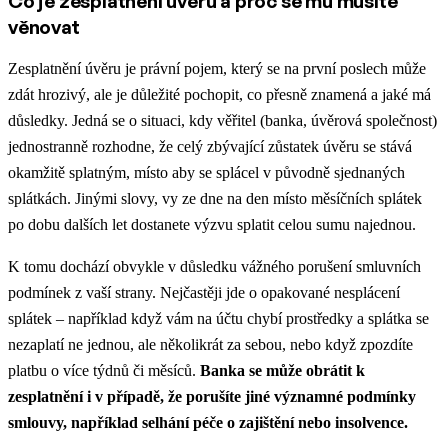
Co je zesplatnění úvěru a proč se mu musíte
věnovat
Zesplatnění úvěru je právní pojem, který se na první poslech může
zdát hrozivý, ale je důležité pochopit, co přesně znamená a jaké má
důsledky. Jedná se o situaci, kdy věřitel (banka, úvěrová společnost)
jednostranně rozhodne, že celý zbývající zůstatek úvěru se stává
okamžitě splatným, místo aby se splácel v původně sjednaných
splátkách. Jinými slovy, vy ze dne na den místo měsíčních splátek
po dobu dalších let dostanete výzvu splatit celou sumu najednou.
K tomu dochází obvykle v důsledku vážného porušení smluvních
podmínek z vaší strany. Nejčastěji jde o opakované nesplácení
splátek – například když vám na účtu chybí prostředky a splátka se
nezaplatí ne jednou, ale několikrát za sebou, nebo když zpozdíte
platbu o více týdnů či měsíců.
Banka se může obrátit k
zesplatnění i v případě, že porušíte jiné významné podmínky
smlouvy, například selhání péče o zajištění nebo insolvence.