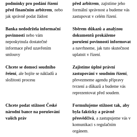
podmínky pro podání řízení
před arbitrem
, zajistíme jeho
před finančním arbitrem
, nebo
formální správnost a budeme vás
jak správně podat žádost
zastupovat v celém řízení.
Banka nedodržela informační
Sběrem důkazů a analýzou
povinnosti
nebo vám
dokumentů prokážeme
neposkytnula dostatečné
porušení povinnosti informovat
informace před uzavřením
a navrhneme, jak tuto skutečnost
smlouvy
uplatnit v řízení.
Chcete se domoci soudního
Zajistíme úplné právní
řešení
, ale bojíte se nákladů a
zastupování v soudním řízení
,
složitosti procesu
převezmeme agendu přípravy
tvrzení a důkazů a budeme vás
reprezentovat před soudem.
Chcete podat stížnost České
Formulujeme stížnost tak, aby
národní bance na porušování
byla fakticky a právně
vašich práv
přesvědčivá
, a zastupujeme vás v
komunikaci s regulačním
orgánem.