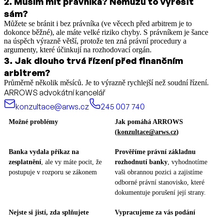
2
.
Musím mít právníka? Nemůžu to vyřešit
sám?
Můžete se bránit i bez právníka (ve věcech před arbitrem je to
dokonce běžné), ale máte velké riziko chyby. S právníkem je šance
na úspěch výrazně větší, protože ten zná právní procedury a
argumenty, které účinkují na rozhodovací orgán.
3
.
Jak dlouho trvá řízení před finančním
arbitrem?
Průměrně několik měsíců. Je to výrazně rychlejší než soudní řízení.
ARROWS advokátní kancelář
konzultace@arws.cz
245 007 740
Možné problémy
Jak pomáhá ARROWS
(
konzultace@arws.cz
)
Banka vydala příkaz na
Prověříme právní základnu
zesplatnění
, ale vy máte pocit, že
rozhodnutí banky
, vyhodnotíme
postupuje v rozporu se zákonem
vaši obrannou pozici a zajistíme
odborné právní stanovisko, které
dokumentuje porušení její strany.
Nejste si jistí, zda splňujete
Vypracujeme za vás podání