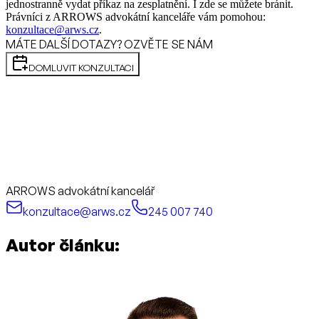
jednostranně vydat příkaz na zesplatnění. I zde se můžete bránit.
Právníci z ARROWS advokátní kanceláře vám pomohou:
konzultace@arws.cz
.
MÁTE DALŠÍ DOTAZY? OZVĚTE SE NÁM
DOMLUVIT KONZULTACI
ARROWS advokátní kancelář
konzultace@arws.cz
245 007 740
Autor článku: