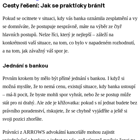
Cesty řešení: Jak se prakticky bránit
Pokud se ocitnete v situaci, kdy vás banka oznámila zesplatnění a vy
se domníváte, že postupuje nesprávně, máte na výběr ze čtyř
hlavních postupů. Nelze říci, který je nejlepší – záleží na
konkrétnosti vaší situace, na tom, co bylo v napadeném rozhodnutí,
a na tom, jak závažný váš spor je.
Jednání s bankou
Prvním krokem by mělo být přímé jednání s bankou. I když si
možná myslíte, že to nemá cenu, existují situace, kdy banka ustoupí
– má-li pocit, že byste mohli spor vyhrát, nebo že se postup může
stát pro ni drahý. Ale zde je křižovatka: pokud s ní jednat budete bez
právního poradenství, riskujete, že se chybně vyjádříte a ještě si
svoji pozici zhoršíte.
Právníci z ARROWS advokátní kanceláře mohou zajistit