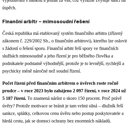
vyjednávání s bankou a jednat za vás, což výrazně zvyšuje šanci na
úspěch.
Finanční arbitr – mimosoudní řešení
Česká republika má etablovaný systém finančního arbitra (zřízený
zákonem č. 229/2002 Sb., o finančním arbitrovi), kterého lze oslovit
s žádostí o řešení sporu. Finanční arbitr řeší spory ve finančních
službách mimosoudně a jeho řízení je pro běžného člověka a
podnikatele podstatně výhodnější, protože je to levnější, rychlejší a
psychicky méně náročné než soudní řízení.
Počet řízení před finančním arbitrem o úvěrech roste ročně
prudce – v roce 2023 bylo zahájeno 2 097 řízení, v roce 2024 už
5 187 řízení.
To znamená nárůst o skoro 150 procent. Proč právě
úvěry? Protože motivace se bránit je tam velmi silná – dlužník řeší
sankce, splátky, celkovou cenu úvěru nebo postup poskytovatele a
hledá cestu, jak se domoci ochrany bez enormních nákladů.