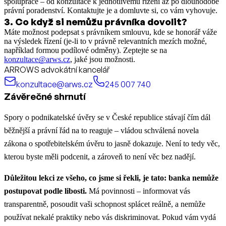
spolupráce – od konzultace k jednotlivému řízení až po dlouhodobé
právní poradenství. Kontaktujte je a domluvte si, co vám vyhovuje.
3
.
Co když si nemůžu právníka dovolit?
Máte možnost podepsat s právníkem smlouvu, kde se honorář váže
na výsledek řízení (je-li to v právně relevantních mezích možné,
například formou podílové odměny). Zeptejte se na
konzultace@arws.cz
, jaké jsou možnosti.
ARROWS advokátní kancelář
konzultace@arws.cz
245 007 740
Závěrečné shrnutí
Spory o podnikatelské úvěry se v České republice stávají čím dál
běžnější a právní řád na to reaguje – vládou schválená novela
zákona o spotřebitelském úvěru to jasně dokazuje. Není to tedy věc,
kterou byste měli podcenit, a zároveň to není věc bez nadějí.
Důležitou lekci ze všeho, co jsme si řekli, je tato: banka nemůže
postupovat podle libosti.
Má povinnosti – informovat vás
transparentně, posoudit vaši schopnost splácet reálně, a nemůže
používat nekalé praktiky nebo vás diskriminovat. Pokud vám vydá