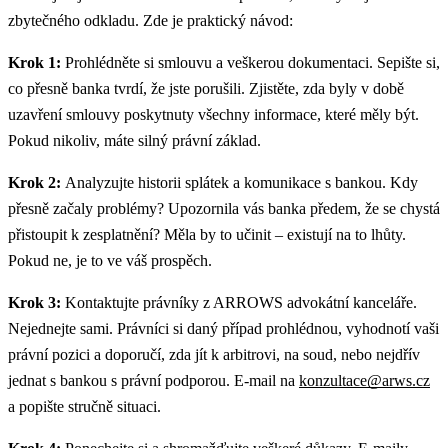
zbytečného odkladu. Zde je praktický návod:
Krok 1:
Prohlédněte si smlouvu a veškerou dokumentaci. Sepište si,
co přesně banka tvrdí, že jste porušili. Zjistěte, zda byly v době
uzavření smlouvy poskytnuty všechny informace, které měly být.
Pokud nikoliv, máte silný právní základ.
Krok 2:
Analyzujte historii splátek a komunikace s bankou. Kdy
přesně začaly problémy? Upozornila vás banka předem, že se chystá
přistoupit k zesplatnění? Měla by to učinit – existují na to lhůty.
Pokud ne, je to ve váš prospěch.
Krok 3:
Kontaktujte právníky z ARROWS advokátní kanceláře.
Nejednejte sami. Právníci si daný případ prohlédnou, vyhodnotí vaši
právní pozici a doporučí, zda jít k arbitrovi, na soud, nebo nejdřív
jednat s bankou s právní podporou. E-mail na
konzultace@arws.cz
a popište stručně situaci.