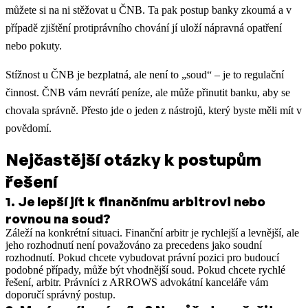
můžete si na ni stěžovat u ČNB. Ta pak postup banky zkoumá a v
případě zjištění protiprávního chování jí uloží nápravná opatření
nebo pokuty.
Stížnost u ČNB je bezplatná, ale není to „soud“ – je to regulační
činnost. ČNB vám nevrátí peníze, ale může přinutit banku, aby se
chovala správně. Přesto jde o jeden z nástrojů, který byste měli mít v
povědomí.
Nejčastější otázky k postupům
řešení
1
.
Je lepší jít k finančnímu arbitrovi nebo
rovnou na soud?
Záleží na konkrétní situaci. Finanční arbitr je rychlejší a levnější, ale
jeho rozhodnutí není považováno za precedens jako soudní
rozhodnutí. Pokud chcete vybudovat právní pozici pro budoucí
podobné případy, může být vhodnější soud. Pokud chcete rychlé
řešení, arbitr. Právníci z ARROWS advokátní kanceláře vám
doporučí správný postup.