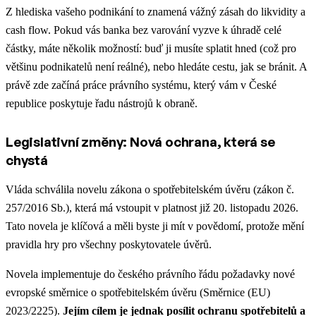
Z hlediska vašeho podnikání to znamená vážný zásah do likvidity a
cash flow. Pokud vás banka bez varování vyzve k úhradě celé
částky, máte několik možností: buď ji musíte splatit hned (což pro
většinu podnikatelů není reálné), nebo hledáte cestu, jak se bránit. A
právě zde začíná práce právního systému, který vám v České
republice poskytuje řadu nástrojů k obraně.
Legislativní změny: Nová ochrana, která se
chystá
Vláda schválila novelu zákona o spotřebitelském úvěru (zákon č.
257/2016 Sb.), která má vstoupit v platnost již 20. listopadu 2026.
Tato novela je klíčová a měli byste ji mít v povědomí, protože mění
pravidla hry pro všechny poskytovatele úvěrů.
Novela implementuje do českého právního řádu požadavky nové
evropské směrnice o spotřebitelském úvěru (Směrnice (EU)
2023/2225).
Jejím cílem je jednak posílit ochranu spotřebitelů a