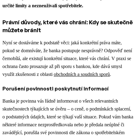
určité limity a nezneužívali spotřebitele.
Právní důvody, které vás chrání: Kdy se skutečně
můžete bránit
Nyní se dostáváme k podstatě věci: jaká konkrétní práva máte,
pokud se domníváte, že banka postupuje nesprávně? Odpověď není
černobílá, ale existují konkrétní situace, které vás chrání.
V praxi se
ochrana často prosazuje až při sporu s bankou, kde dává smysl
využít zkušenosti z oblasti
obchodních a soudních sporů
.
Porušení povinnosti poskytnutí informací
Banka je povinna vás řádně informovat o všech relevantních
skutečnostech týkajících se úvěru – o ceně, o podmínkách splacení,
o podstatných údajích, které se týkají vaší situace. Pokud vám banka
některé informace nezprostředkovala nebo je předala neúplné či
zavádějící, porušila své povinnosti dle zákona o spotřebitelském