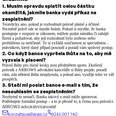
1
.
Musím opravdu splatit celou částku
okamžitě, jakmile banka vydá příkaz na
zesplatnění?
Teoreticky ano, pokud je rozhodnutí právně platné a účinné.
Nicméně právě zde se musíte bránit. Pokud si myslíte, že banka
postupuje v rozporu se zákonem, můžete podat námitku či zahájit
řízení a požadovat, aby její rozhodnutí bylo zrušeno nebo
prohlášeno za neúčinné. To si vyžádá součinnost se specialistou –
právníkem, který daný případ posoudí a poradí vám správný postup.
2
.
Co když bance vypršela lhůta na to, aby mě
vyzvala k placení?
Právní lhůty pro různé kroky jsou předmětem sporu. Zkušený
právník z ARROWS advokátní kanceláře si lhůty projde, poradí
vám, zda některá lhůta neuplynula, a pokud ano, využije toho ve váš
prospěch.
3
.
Stačí mi poslat bance e-mail s tím, že
nesouhlasím se zesplatněním?
Nezbytně to nestačí. Banka takový e-mail může ignorovat.
Potřebujete formální postup – a to je přesně to, k čemu jsou právníci.
ARROWS advokátní kancelář
konzultace@arws.cz
245 007 740