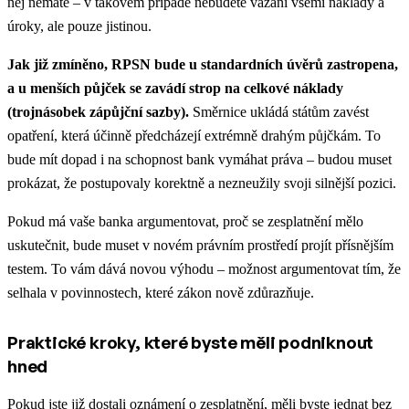
něj nemáte – v takovém případě nebudete vázáni všemi náklady a
úroky, ale pouze jistinou.
Jak již zmíněno, RPSN bude u standardních úvěrů zastropena,
a u menších půjček se zavádí strop na celkové náklady
(trojnásobek zápůjční sazby).
Směrnice ukládá státům zavést
opatření, která účinně předcházejí extrémně drahým půjčkám. To
bude mít dopad i na schopnost bank vymáhat práva – budou muset
prokázat, že postupovaly korektně a nezneužily svoji silnější pozici.
Pokud má vaše banka argumentovat, proč se zesplatnění mělo
uskutečnit, bude muset v novém právním prostředí projít přísnějším
testem. To vám dává novou výhodu – možnost argumentovat tím, že
selhala v povinnostech, které zákon nově zdůrazňuje.
Praktické kroky, které byste měli podniknout
hned
Pokud jste již dostali oznámení o zesplatnění, měli byste jednat bez