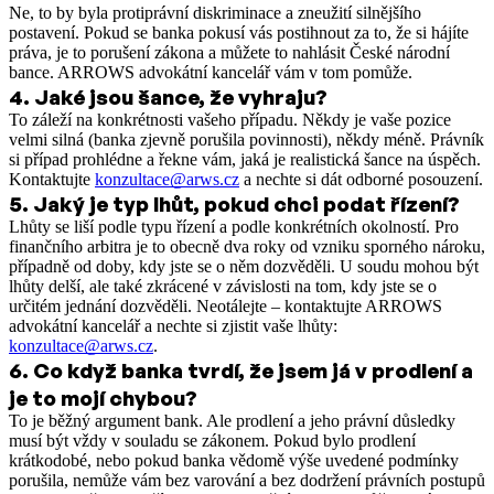
Ne, to by byla protiprávní diskriminace a zneužití silnějšího
postavení. Pokud se banka pokusí vás postihnout za to, že si hájíte
práva, je to porušení zákona a můžete to nahlásit České národní
bance. ARROWS advokátní kancelář vám v tom pomůže.
4
.
Jaké jsou šance, že vyhraju?
To záleží na konkrétnosti vašeho případu. Někdy je vaše pozice
velmi silná (banka zjevně porušila povinnosti), někdy méně. Právník
si případ prohlédne a řekne vám, jaká je realistická šance na úspěch.
Kontaktujte
konzultace@arws.cz
a nechte si dát odborné posouzení.
5
.
Jaký je typ lhůt, pokud chci podat řízení?
Lhůty se liší podle typu řízení a podle konkrétních okolností. Pro
finančního arbitra je to obecně dva roky od vzniku sporného nároku,
případně od doby, kdy jste se o něm dozvěděli. U soudu mohou být
lhůty delší, ale také zkrácené v závislosti na tom, kdy jste se o
určitém jednání dozvěděli. Neotálejte – kontaktujte ARROWS
advokátní kancelář a nechte si zjistit vaše lhůty:
konzultace@arws.cz
.
6
.
Co když banka tvrdí, že jsem já v prodlení a
je to mojí chybou?
To je běžný argument bank. Ale prodlení a jeho právní důsledky
musí být vždy v souladu se zákonem. Pokud bylo prodlení
krátkodobé, nebo pokud banka vědomě výše uvedené podmínky
porušila, nemůže vám bez varování a bez dodržení právních postupů