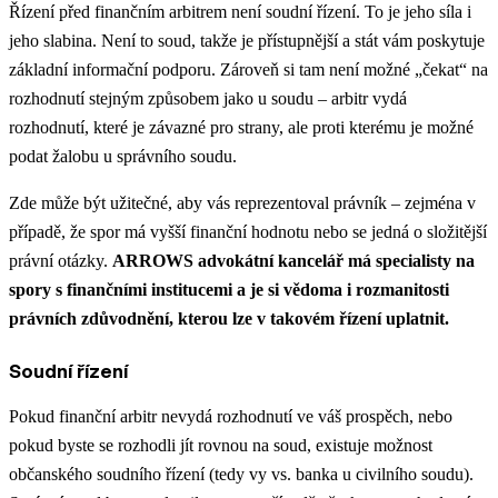
Řízení před finančním arbitrem není soudní řízení. To je jeho síla i
jeho slabina. Není to soud, takže je přístupnější a stát vám poskytuje
základní informační podporu. Zároveň si tam není možné „čekat“ na
rozhodnutí stejným způsobem jako u soudu – arbitr vydá
rozhodnutí, které je závazné pro strany, ale proti kterému je možné
podat žalobu u správního soudu.
Zde může být užitečné, aby vás reprezentoval právník – zejména v
případě, že spor má vyšší finanční hodnotu nebo se jedná o složitější
právní otázky.
ARROWS advokátní kancelář má specialisty na
spory s finančními institucemi a je si vědoma i rozmanitosti
právních zdůvodnění, kterou lze v takovém řízení uplatnit.
Soudní řízení
Pokud finanční arbitr nevydá rozhodnutí ve váš prospěch, nebo
pokud byste se rozhodli jít rovnou na soud, existuje možnost
občanského soudního řízení (tedy vy vs. banka u civilního soudu).