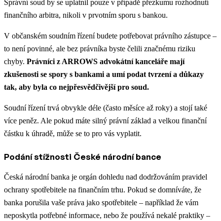
Správní soud by se uplatnil pouze v případě přezkumu rozhodnutí
finančního arbitra, nikoli v prvotním sporu s bankou.
V občanském soudním řízení budete potřebovat právního zástupce –
to není povinné, ale bez právníka byste čelili značnému riziku
chyby.
Právníci z ARROWS advokátní kanceláře mají
zkušenosti se spory s bankami a umí podat tvrzení a důkazy
tak, aby byla co nejpřesvědčivější pro soud.
Soudní řízení trvá obvykle déle (často měsíce až roky) a stojí také
více peněz. Ale pokud máte silný právní základ a velkou finanční
částku k úhradě, může se to pro vás vyplatit.
Podání stížnosti České národní bance
Česká národní banka je orgán dohledu nad dodržováním pravidel
ochrany spotřebitele na finančním trhu. Pokud se domníváte, že
banka porušila vaše práva jako spotřebitele – například že vám
neposkytla potřebné informace, nebo že používá nekalé praktiky –