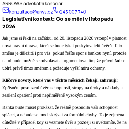
ARROWS advokátní kancelář
konzultace@arws.cz
245 007 740
Legislativní kontext: Co se mění v listopadu
2026
Jak jsme si řekli na začátku, od 20. listopadu 2026 vstoupí v platnost
nová právní úprava, která se bude týkat poskytovatelů úvěrů. Tato
změna je důležitá i pro vás, pokud řešíte spor s bankou nyní, protože
na ni bude možné se odvolávat a argumentovat tím, že právní řád se
ubírá právě tímto směrem a požaduje vyšší míru ochrany.
Klíčové novoty, které vás v těchto měsících čekají, zahrnují:
Zpřísnění posouzení úvěruschopnosti, stropy na úroky a náklady a
zesílení opatření proti nepřiměřeně vysokým cenám.
Banka bude muset prokázat, že reálně posoudila vaši schopnost
splácet, a nebude se moci skrývat za formální chyby. To je zejména
důležité v případě, kdy si vezmete úvěr a později si uvědomíte, že na