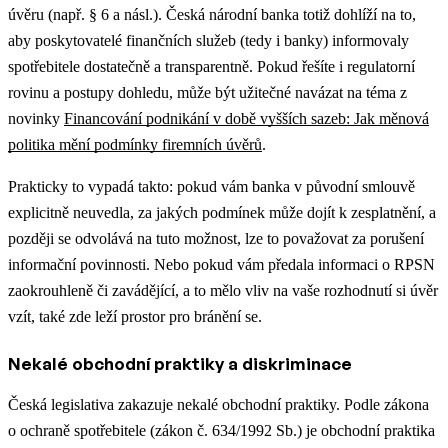
úvěru (např. § 6 a násl.). Česká národní banka totiž dohlíží na to,
aby poskytovatelé finančních služeb (tedy i banky) informovaly
spotřebitele dostatečně a transparentně.
Pokud řešíte i regulatorní
rovinu a postupy dohledu, může být užitečné navázat na téma z
novinky
Financování podnikání v době vyšších sazeb: Jak měnová
politika mění podmínky firemních úvěrů
.
Prakticky to vypadá takto: pokud vám banka v původní smlouvě
explicitně neuvedla, za jakých podmínek může dojít k zesplatnění, a
později se odvolává na tuto možnost, lze to považovat za porušení
informační povinnosti. Nebo pokud vám předala informaci o RPSN
zaokrouhleně či zavádějící, a to mělo vliv na vaše rozhodnutí si úvěr
vzít, také zde leží prostor pro bránění se.
Nekalé obchodní praktiky a diskriminace
Česká legislativa zakazuje nekalé obchodní praktiky. Podle zákona
o ochraně spotřebitele (zákon č. 634/1992 Sb.) je obchodní praktika