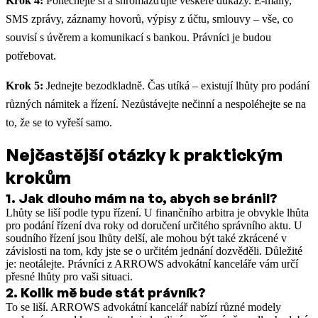
Krok 4:
Ponechejte si a shromažďujte veškeré důkazy. E-maily,
SMS zprávy, záznamy hovorů, výpisy z účtu, smlouvy – vše, co
souvisí s úvěrem a komunikací s bankou. Právníci je budou
potřebovat.
Krok 5:
Jednejte bezodkladně. Čas utíká – existují lhůty pro podání
různých námitek a řízení. Nezůstávejte nečinní a nespoléhejte se na
to, že se to vyřeší samo.
Nejčastější otázky k praktickým
krokům
1
.
Jak dlouho mám na to, abych se bránil?
Lhůty se liší podle typu řízení. U finančního arbitra je obvykle lhůta
pro podání řízení dva roky od doručení určitého správního aktu. U
soudního řízení jsou lhůty delší, ale mohou být také zkrácené v
závislosti na tom, kdy jste se o určitém jednání dozvěděli. Důležité
je: neotálejte. Právníci z ARROWS advokátní kanceláře vám určí
přesné lhůty pro vaši situaci.
2
.
Kolik mě bude stát právník?
To se liší. ARROWS advokátní kancelář nabízí různé modely