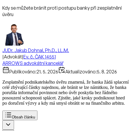
Kdy se můžete bránit proti postupu banky při zesplatnění
úvěru
JUDr. Jakub Dohnal, Ph.D., LL.M.
|
Advokát
|
Ev. č. ČAK 14551
ARROWS advokátní kancelář
Publikováno:
21. 5. 2026
Aktualizováno:
5. 8. 2026
Zesplatnění podnikatelského úvěru znamená, že banka žádá splacení
celé zbývající částky najednou, ale bránit se lze námitkou, že banka
porušila informační povinnost nebo úvěr poskytla bez řádného
posouzení schopnosti splácet. Zjistíte, jaké kroky podniknout hned
po doručení výzvy a kdy má smysl obrátit se na finančního arbitra.
Obsah článku