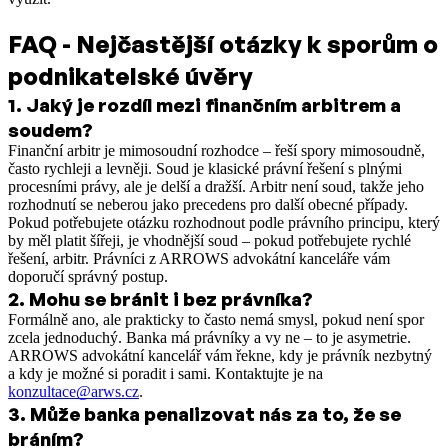
FAQ - Nejčastější otázky k sporům o
podnikatelské úvěry
1
.
Jaký je rozdíl mezi finančním arbitrem a
soudem?
Finanční arbitr je mimosoudní rozhodce – řeší spory mimosoudně,
často rychleji a levněji. Soud je klasické právní řešení s plnými
procesními právy, ale je delší a dražší. Arbitr není soud, takže jeho
rozhodnutí se neberou jako precedens pro další obecné případy.
Pokud potřebujete otázku rozhodnout podle právního principu, který
by měl platit šířeji, je vhodnější soud – pokud potřebujete rychlé
řešení, arbitr. Právníci z ARROWS advokátní kanceláře vám
doporučí správný postup.
2
.
Mohu se bránit i bez právníka?
Formálně ano, ale prakticky to často nemá smysl, pokud není spor
zcela jednoduchý. Banka má právníky a vy ne – to je asymetrie.
ARROWS advokátní kancelář vám řekne, kdy je právník nezbytný
a kdy je možné si poradit i sami. Kontaktujte je na
konzultace@arws.cz
.
3
.
Může banka penalizovat nás za to, že se
bráním?