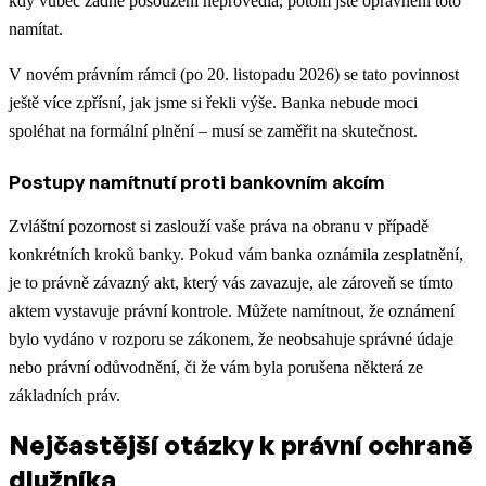
kdy vůbec žádné posouzení neprovedla, potom jste oprávněni toto
namítat.
V novém právním rámci (po 20. listopadu 2026) se tato povinnost
ještě více zpřísní, jak jsme si řekli výše. Banka nebude moci
spoléhat na formální plnění – musí se zaměřit na skutečnost.
Postupy namítnutí proti bankovním akcím
Zvláštní pozornost si zaslouží vaše práva na obranu v případě
konkrétních kroků banky. Pokud vám banka oznámila zesplatnění,
je to právně závazný akt, který vás zavazuje, ale zároveň se tímto
aktem vystavuje právní kontrole. Můžete namítnout, že oznámení
bylo vydáno v rozporu se zákonem, že neobsahuje správné údaje
nebo právní odůvodnění, či že vám byla porušena některá ze
základních práv.
Nejčastější otázky k právní ochraně
dlužníka