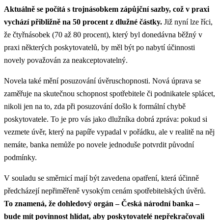
Aktuálně se počítá s trojnásobkem zápůjční sazby, což v praxi
vychází přibližně na 50 procent z dlužné částky.
Již nyní lze říci,
že čtyřnásobek (70 až 80 procent), který byl donedávna běžný v
praxi některých poskytovatelů, by měl být po nabytí účinnosti
novely považován za neakceptovatelný.
Novela také mění posuzování úvěruschopnosti. Nová úprava se
zaměřuje na skutečnou schopnost spotřebitele či podnikatele splácet,
nikoli jen na to, zda při posuzování došlo k formální chybě
poskytovatele. To je pro vás jako dlužníka dobrá zpráva: pokud si
vezmete úvěr, který na papíře vypadal v pořádku, ale v realitě na něj
nemáte, banka nemůže po novele jednoduše potvrdit původní
podmínky.
V souladu se směrnicí mají být zavedena opatření, která účinně
předcházejí nepřiměřeně vysokým cenám spotřebitelských úvěrů.
To znamená, že dohledový orgán – Česká národní banka –
bude mít povinnost hlídat, aby poskytovatelé nepřekračovali