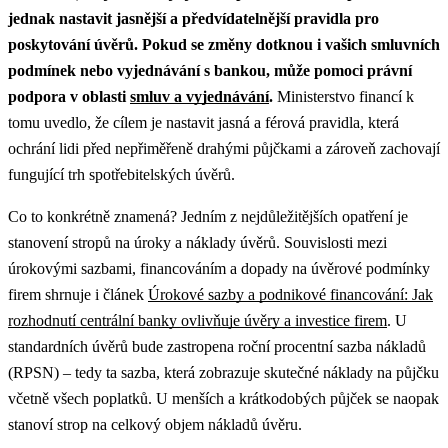
jednak nastavit jasnější a předvídatelnější pravidla pro
poskytování úvěrů.
Pokud se změny dotknou i vašich smluvních
podmínek nebo vyjednávání s bankou, může pomoci právní
podpora v oblasti
smluv a vyjednávání
.
Ministerstvo financí k
tomu uvedlo, že cílem je nastavit jasná a férová pravidla, která
ochrání lidi před nepřiměřeně drahými půjčkami a zároveň zachovají
fungující trh spotřebitelských úvěrů.
Co to konkrétně znamená? Jedním z nejdůležitějších opatření je
stanovení stropů na úroky a náklady úvěrů.
Souvislosti mezi
úrokovými sazbami, financováním a dopady na úvěrové podmínky
firem shrnuje i článek
Úrokové sazby a podnikové financování: Jak
rozhodnutí centrální banky ovlivňuje úvěry a investice firem
.
U
standardních úvěrů bude zastropena roční procentní sazba nákladů
(RPSN) – tedy ta sazba, která zobrazuje skutečné náklady na půjčku
včetně všech poplatků. U menších a krátkodobých půjček se naopak
stanoví strop na celkový objem nákladů úvěru.