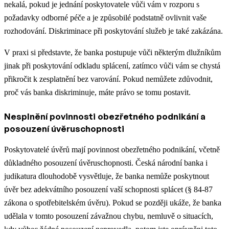
nekalá, pokud je jednání poskytovatele vůči vám v rozporu s
požadavky odborné péče a je způsobilé podstatně ovlivnit vaše
rozhodování. Diskriminace při poskytování služeb je také zakázána.
V praxi si představte, že banka postupuje vůči některým dlužníkům
jinak při poskytování odkladu splácení, zatímco vůči vám se chystá
přikročit k zesplatnění bez varování. Pokud nemůžete zdůvodnit,
proč vás banka diskriminuje, máte právo se tomu postavit.
Nesplnění povinnosti obezřetného podnikání a
posouzení úvěruschopnosti
Poskytovatelé úvěrů mají povinnost obezřetného podnikání, včetně
důkladného posouzení úvěruschopnosti. Česká národní banka i
judikatura dlouhodobě vysvětluje, že banka nemůže poskytnout
úvěr bez adekvátního posouzení vaší schopnosti splácet (§ 84-87
zákona o spotřebitelském úvěru). Pokud se později ukáže, že banka
udělala v tomto posouzení závažnou chybu, nemluvě o situacích,