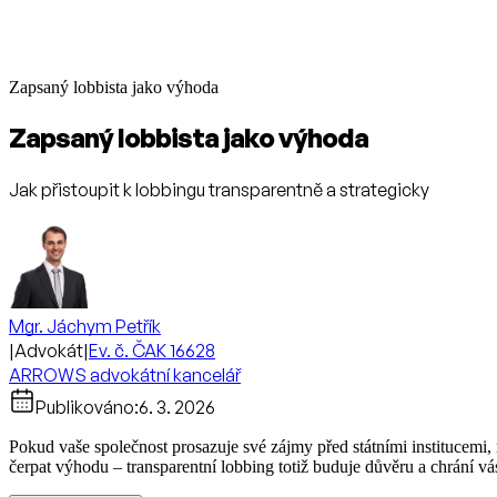
Zapsaný lobbista jako výhoda
Zapsaný lobbista jako výhoda
Jak přistoupit k lobbingu transparentně a strategicky
Mgr. Jáchym Petřík
|
Advokát
|
Ev. č. ČAK 16628
ARROWS advokátní kancelář
Publikováno:
6. 3. 2026
Pokud vaše společnost prosazuje své zájmy před státními institucemi, 
čerpat výhodu – transparentní lobbing totiž buduje důvěru a chrání vás p