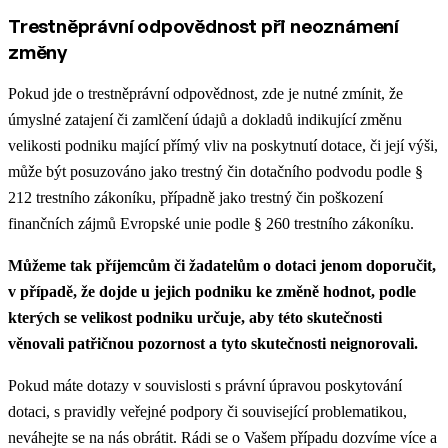
Trestněprávní odpovědnost při neoznámení
změny
Pokud jde o trestněprávní odpovědnost, zde je nutné zmínit, že
úmyslné zatajení či zamlčení údajů a dokladů indikující změnu
velikosti podniku mající přímý vliv na poskytnutí dotace, či její výši,
může být posuzováno jako trestný čin dotačního podvodu podle §
212 trestního zákoníku, případně jako trestný čin poškození
finančních zájmů Evropské unie podle § 260 trestního zákoníku.
Můžeme tak příjemcům či žadatelům o dotaci jenom doporučit,
v případě, že dojde u jejich podniku ke změně hodnot, podle
kterých se velikost podniku určuje, aby této skutečnosti
věnovali patřičnou pozornost a tyto skutečnosti neignorovali.
Pokud máte dotazy v souvislosti s právní úpravou poskytování
dotaci, s pravidly veřejné podpory či související problematikou,
neváhejte se na nás obrátit. Rádi se o Vašem případu dozvíme více a