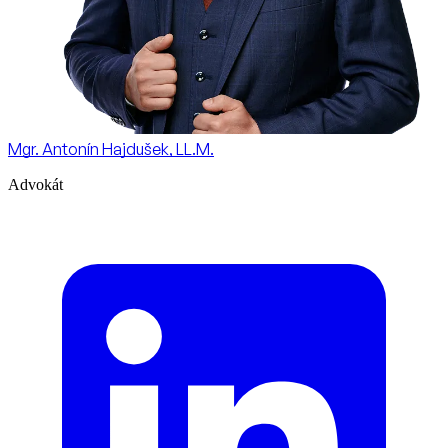
Mgr. Antonín Hajdušek, LL.M.
Advokát