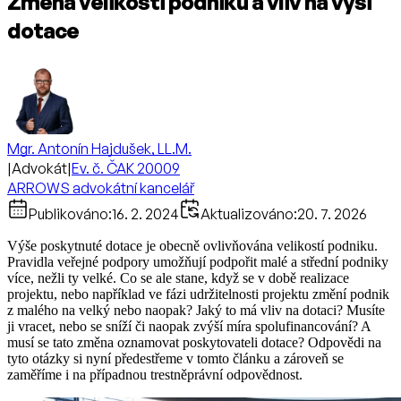
Změna velikosti podniku a vliv na výši
dotace
Mgr. Antonín Hajdušek, LL.M.
|
Advokát
|
Ev. č. ČAK 20009
ARROWS advokátní kancelář
Publikováno:
16. 2. 2024
Aktualizováno:
20. 7. 2026
Výše poskytnuté dotace je obecně ovlivňována velikostí podniku.
Pravidla veřejné podpory umožňují podpořit malé a střední podniky
více, nežli ty velké. Co se ale stane, když se v době realizace
projektu, nebo například ve fázi udržitelnosti projektu změní podnik
z malého na velký nebo naopak? Jaký to má vliv na dotaci? Musíte
ji vracet, nebo se sníží či naopak zvýší míra spolufinancování? A
musí se tato změna oznamovat poskytovateli dotace? Odpovědi na
tyto otázky si nyní předestřeme v tomto článku a zároveň se
zaměříme i na případnou trestněprávní odpovědnost.