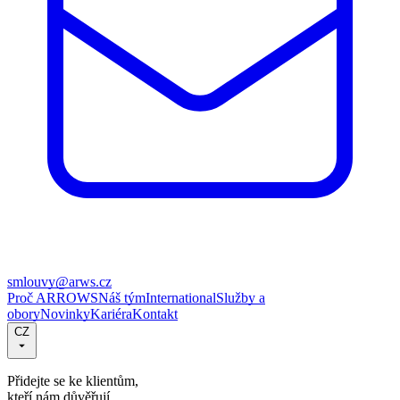
smlouvy@arws.cz
Proč ARROWS
Náš tým
International
Služby a
obory
Novinky
Kariéra
Kontakt
CZ
Přidejte se ke klientům,
kteří nám důvěřují