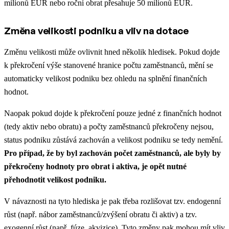
milionů EUR nebo roční obrat přesahuje 50 milionů EUR.
Změna velikosti podniku a vliv na dotace
Změnu velikosti může ovlivnit hned několik hledisek. Pokud dojde
k překročení výše stanovené hranice počtu zaměstnanců, mění se
automaticky velikost podniku bez ohledu na splnění finančních
hodnot.
Naopak pokud dojde k překročení pouze jedné z finančních hodnot
(tedy aktiv nebo obratu) a počty zaměstnanců překročeny nejsou,
status podniku zůstává zachován a velikost podniku se tedy nemění.
Pro případ, že by byl zachován počet zaměstnanců, ale byly by
překročeny hodnoty pro obrat i aktiva, je opět nutné
přehodnotit velikost podniku.
V návaznosti na tyto hlediska je pak třeba rozlišovat tzv. endogenní
růst (např. nábor zaměstnanců/zvýšení obratu či aktiv) a tzv.
exogenní růst (např. fúze, akvizice). Tyto změny pak mohou mít vliv