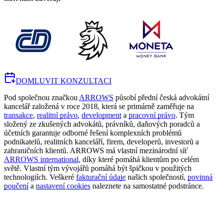
DOMLUVIT KONZULTACI
Pod společnou značkou
ARROWS
působí přední česká advokátní
kancelář založená v roce 2018, která se primárně zaměřuje na
transakce
,
realitní právo
,
development
a
pracovní právo
. Tým
složený ze zkušených advokátů, právníků, daňových poradců a
účetních garantuje odborné řešení komplexních problémů
podnikatelů, realitních kanceláří, firem, developerů, investorů a
zahraničních klientů. ARROWS má vlastní mezinárodní síť
ARROWS international
, díky které pomáhá klientům po celém
světě. Vlastní tým vývojářů pomáhá být špičkou v použitých
technologiích. Veškeré
fakturační údaje
našich společností,
povinná
poučení
a
nastavení cookies
naleznete na samostatné podstránce.