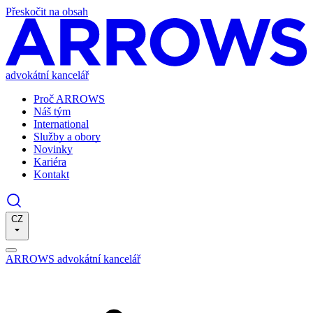
Přeskočit na obsah
advokátní kancelář
Proč ARROWS
Náš tým
International
Služby a obory
Novinky
Kariéra
Kontakt
CZ
ARROWS advokátní kancelář