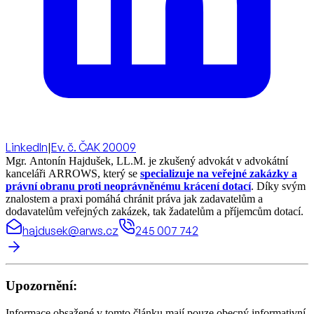
LinkedIn
|
Ev. č. ČAK 20009
Mgr. Antonín Hajdušek, LL.M. je zkušený advokát v advokátní
kanceláři ARROWS, který se
specializuje na veřejné zakázky a
právní obranu proti neoprávněnému krácení dotací
. Díky svým
znalostem a praxi pomáhá chránit práva jak zadavatelům a
dodavatelům veřejných zakázek, tak žadatelům a příjemcům dotací.
hajdusek@arws.cz
245 007 742
Upozornění:
Informace obsažené v tomto článku mají pouze obecný informativní