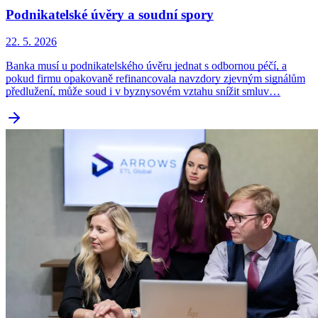
Podnikatelské úvěry a soudní spory
22. 5. 2026
Banka musí u podnikatelského úvěru jednat s odbornou péčí, a
pokud firmu opakovaně refinancovala navzdory zjevným signálům
předlužení, může soud i v byznysovém vztahu snížit smluv…