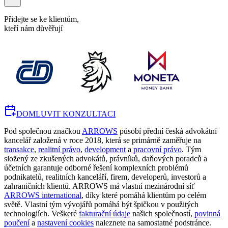
Přidejte se ke klientům,
kteří nám důvěřují
DOMLUVIT KONZULTACI
Pod společnou značkou
ARROWS
působí přední česká advokátní
kancelář založená v roce 2018, která se primárně zaměřuje na
transakce
,
realitní právo
,
development
a
pracovní právo
. Tým
složený ze zkušených advokátů, právníků, daňových poradců a
účetních garantuje odborné řešení komplexních problémů
podnikatelů, realitních kanceláří, firem, developerů, investorů a
zahraničních klientů. ARROWS má vlastní mezinárodní síť
ARROWS international
, díky které pomáhá klientům po celém
světě. Vlastní tým vývojářů pomáhá být špičkou v použitých
technologiích. Veškeré
fakturační údaje
našich společností,
povinná
poučení
a
nastavení cookies
naleznete na samostatné podstránce.