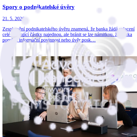
Spory o podnikatelské úvěry
21. 5. 2026
Zesplatnění podnikatelského úvěru znamená, že banka žádá splacení
celé zbývající částky najednou, ale bránit se lze námitkou, že banka
porušila informační povinnost nebo úvěr posk…