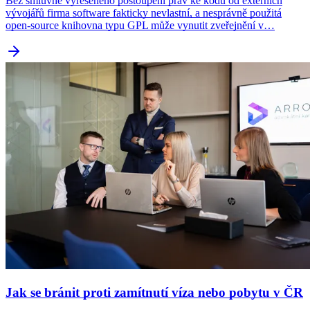
Bez smluvně vyřešeného postoupení práv ke kódu od externích
vývojářů firma software fakticky nevlastní, a nesprávně použitá
open-source knihovna typu GPL může vynutit zveřejnění v…
Jak se bránit proti zamítnutí víza nebo pobytu v ČR