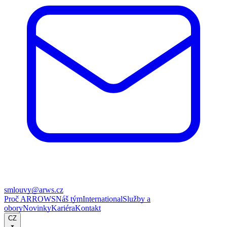
smlouvy@arws.cz
Proč ARROWS
Náš tým
International
Služby a
obory
Novinky
Kariéra
Kontakt
CZ