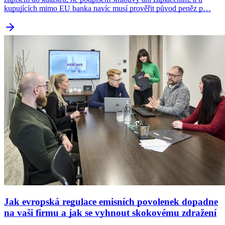
kupujících mimo EU banka navíc musí prověřit původ peněz p…
Jak evropská regulace emisních povolenek dopadne
na vaši firmu a jak se vyhnout skokovému zdražení