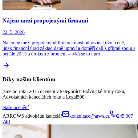
Nájem mezi propojenými firmami
22. 5. 2026
Nájemné mezi propojenými firmami musí odpovídat tržní ceně,
jinak finanční úřad základ daně upraví a doměří daň z příjmů spolu s
penále 20 % a úrokem z prodlení – týká se to i pro…
Díky našim klientům
jsme od roku 2015 oceněni v kategoriích Právnické firmy roku,
Advokátních kancelářích roku a Legal500.
Naše ocenění
ARROWS advokátní kancelář
konzultace@arws.cz
245 007
740