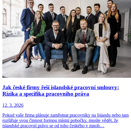
Jak české firmy řeší islandské pracovní smlouvy:
Rizika a specifika pracovního práva
12. 3. 2026
Pokud vaše firma plánuje zaměstnat pracovníky na Islandu nebo tam
rozšiřuje svou činnost formou místní pobočky, musíte vědět, že
islandské pracovní právo se od toho českého v mnoh…