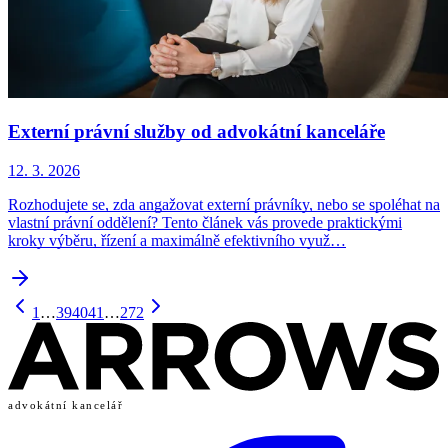
Externí právní služby od advokátní kanceláře
12. 3. 2026
Rozhodujete se, zda angažovat externí právníky, nebo se spoléhat na
vlastní právní oddělení? Tento článek vás provede praktickými
kroky výběru, řízení a maximálně efektivního využ…
1
…
39
40
41
…
272
advokátní kancelář