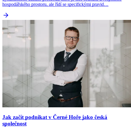
hospodářského prostoru, ale řídí se specifickými pravid…
Jak začít podnikat v Černé Hoře jako česká
společnost