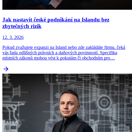
Jak nastavit české podnikání na Islandu bez
zbytečných rizik
12. 3. 2026
Pokud zvažujete expanzi na Island nebo zde zakládáte firmu, čeká
vás řada odlišných právních a daňových povinností. Specifika
místních zákonů mohou vést k pokutám či obchodním pro…