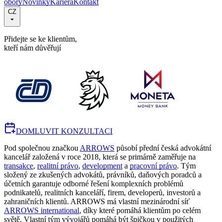
obory
Novinky
Kariéra
Kontakt
CZ
Přidejte se ke klientům,
kteří nám důvěřují
DOMLUVIT KONZULTACI
Pod společnou značkou
ARROWS
působí přední česká advokátní
kancelář založená v roce 2018, která se primárně zaměřuje na
transakce
,
realitní právo
,
development
a
pracovní právo
. Tým
složený ze zkušených advokátů, právníků, daňových poradců a
účetních garantuje odborné řešení komplexních problémů
podnikatelů, realitních kanceláří, firem, developerů, investorů a
zahraničních klientů. ARROWS má vlastní mezinárodní síť
ARROWS international
, díky které pomáhá klientům po celém
světě. Vlastní tým vývojářů pomáhá být špičkou v použitých