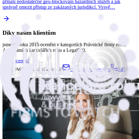
přináší nedostatečné geo-blockování hazardních služeb a jak
správně omezit přístup ze zakázaných jurisdikcí. Vysvě…
Díky našim klientům
jsme od roku 2015 oceněni v kategoriích Právnické firmy roku,
Advokátních kancelářích roku a Legal500.
Naše ocenění
ARROWS advokátní kancelář
konzultace@arws.cz
245 007
740