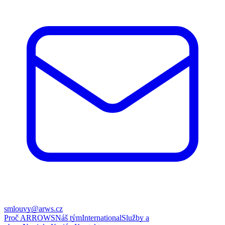
smlouvy@arws.cz
Proč ARROWS
Náš tým
International
Služby a