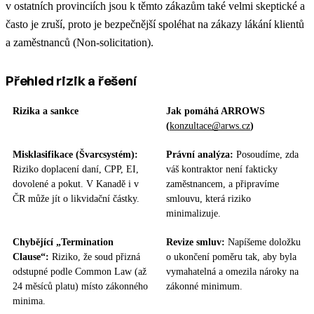
v ostatních provinciích jsou k těmto zákazům také velmi skeptické a
často je zruší, proto je bezpečnější spoléhat na zákazy lákání klientů
a zaměstnanců (Non-solicitation).
Přehled rizik a řešení
Rizika a sankce
Jak pomáhá ARROWS
(
konzultace@arws.cz
)
Misklasifikace (Švarcsystém):
Právní analýza:
Posoudíme, zda
Riziko doplacení daní, CPP, EI,
váš kontraktor není fakticky
dovolené a pokut. V Kanadě i v
zaměstnancem, a připravíme
ČR může jít o likvidační částky.
smlouvu, která riziko
minimalizuje.
Chybějící „Termination
Revize smluv:
Napíšeme doložku
Clause“:
Riziko, že soud přizná
o ukončení poměru tak, aby byla
odstupné podle Common Law (až
vymahatelná a omezila nároky na
24 měsíců platu) místo zákonného
zákonné minimum.
minima.