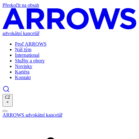
Přeskočit na obsah
advokátní kancelář
Proč ARROWS
Náš tým
International
Služby a obory
Novinky
Kariéra
Kontakt
CZ
ARROWS advokátní kancelář