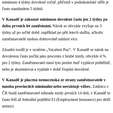
minimum 4 týdny dovolené ročně, přičemž v podnikatelské sféře je
často standardem 5 týdnů.
V Kanadě je zákonné minimum dovolené často jen 2 týdny po
dobu prvních let zaměstnání.
Nárok se obvykle zvyšuje na 3
týdny až po určité době, například po pěti letech služby, ačkoliv
zaměstnavatelé mohou dobrovolně nabízet více.
Zásadní rozdíl je v systému „Vacation Pay“. V Kanadě se nárok na
dovolenou často počítá jako procento z hrubé mzdy, obvykle 4 %
pro 2 týdny. Zaměstnavatel musí tyto peníze buď vyplácet průběžně,
nebo je akumulovat a vyplatit v době čerpání dovolené.
V Kanadě je placená nemocenská ze strany zaměstnavatele v
mnoha provinciích minimální nebo neexistuje vůbec.
Zatímco v
ČR hradí zaměstnavatel náhradu mzdy prvních 14 dnů, v Kanadě to
často řeší až federální pojištění EI (Employment Insurance) pro delší
nemoci.