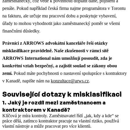
zaměstnanecký, což vede k povinnosti doplatit daně, pojištění a
penále. Pokud například česká firma najme programátora v Torontu
na fakturu, ale určuje mu pracovní dobu a poskytuje vybavení,
úřady to mohou vyhodnotit jako zaměstnanecký poměr se všemi
finančními důsledky.
Právníci z ARROWS advokátní kanceláře řeší otázky
misklasifikace pravidelně. Naše zkušenosti v rámci sítě
ARROWS International nám umožňují posoudit, zda je
konkrétní vztah bezpečný, a zajistit soulad se zákony obou
zemí.
Pokud máte pochybnosti o nastavení spolupráce s kontraktory
v Kanadě, napište nám na
konzultace@arws.cz
.
Související dotazy k misklasifikaci
1
.
Jaký je rozdíl mezi zaměstnancem a
kontraktorem v Kanadě?
Klíčová je míra kontroly. Zaměstnavatel řídí „jak, kdy a kde“ se
práce dělá, zatímco kontraktor pracuje na vlastní riziko, používá
vlastní nástroje a může pracovat pro více klientů.