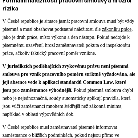
Formální náležitosti pracovní smlouvy a hrozící
rizika
V České republice je situace jasná: pracovní smlouva musí být vždy
písemná a musí obsahovat podstatné náležitosti dle
zákoníku práce
,
jako je druh práce, místo výkonu a den nástupu. Pokud nedojde k
písemnému uzavření, hrozí zaměstnavateli pokuta od inspektorátu
práce, ačkoliv faktický pracovní poměr vznikne.
V jurisdikcích podléhajících zvykovému právu není písemná
smlouva pro vznik pracovního poměru striktně vyžadována, ale
její absence vede k aplikaci standardů Common Law, které
jsou pro zaměstnance výhodnější.
Pokud písemná smlouva chybí
nebo je nejednoznačná, soudy automaticky aplikují pravidla, která
jsou vůči zaměstnanci mnohem štědřejší než zákonná minima,
například v oblasti výpovědních dob.
V České republice musí zaměstnavatel písemně informovat
zaměstnance o bližších podmínkách, pokud nejsou přímo ve