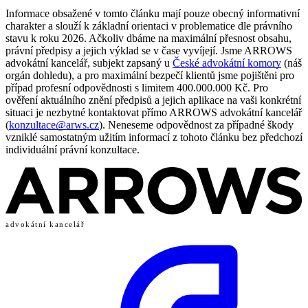
Informace obsažené v tomto článku mají pouze obecný informativní
charakter a slouží k základní orientaci v problematice dle právního
stavu k roku 2026. Ačkoliv dbáme na maximální přesnost obsahu,
právní předpisy a jejich výklad se v čase vyvíjejí. Jsme ARROWS
advokátní kancelář, subjekt zapsaný u
České advokátní komory
(náš
orgán dohledu), a pro maximální bezpečí klientů jsme pojištěni pro
případ profesní odpovědnosti s limitem 400.000.000 Kč. Pro
ověření aktuálního znění předpisů a jejich aplikace na vaši konkrétní
situaci je nezbytné kontaktovat přímo ARROWS advokátní kancelář
(
konzultace@arws.cz
). Neneseme odpovědnost za případné škody
vzniklé samostatným užitím informací z tohoto článku bez předchozí
individuální právní konzultace.
advokátní kancelář