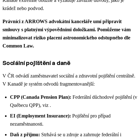
Kanadě extrémně obtížné a vyžaduje závažné důvody, jako je
krádež nebo podvod.
Právníci z ARROWS advokátní kanceláře umí připravit
smlouvy s platnými výpovědními doložkami.
Pomůžeme vám
minimalizovat riziko placení astronomického odstupného dle
Common Law.
Sociální pojištění a daně
V ČR odvádí zaměstnavatel sociální a zdravotní pojištění centrálně.
V Kanadě je systém odvodů fragmentovanější:
CPP (Canada Pension Plan):
Federální důchodové pojištění (v
Québecu QPP), viz .
EI (Employment Insurance):
Pojištění pro případ
nezaměstnanosti.
Daň z příjmu:
Strhává se u zdroje a zahrnuje federální i