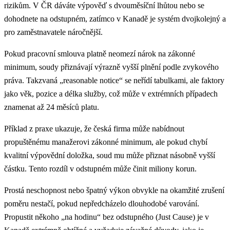
rizikům. V ČR dáváte výpověď s dvouměsíční lhůtou nebo se
dohodnete na odstupném, zatímco v Kanadě je systém dvojkolejný a
pro zaměstnavatele náročnější.
Pokud pracovní smlouva platně neomezí nárok na zákonné
minimum, soudy přiznávají výrazně vyšší plnění podle zvykového
práva. Takzvaná „reasonable notice“ se neřídí tabulkami, ale faktory
jako věk, pozice a délka služby, což může v extrémních případech
znamenat až 24 měsíců platu.
Příklad z praxe ukazuje, že česká firma může nabídnout
propuštěnému manažerovi zákonné minimum, ale pokud chybí
kvalitní výpovědní doložka, soud mu může přiznat násobně vyšší
částku. Tento rozdíl v odstupném může činit miliony korun.
Prostá neschopnost nebo špatný výkon obvykle na okamžité zrušení
poměru nestačí, pokud nepředcházelo dlouhodobé varování.
Propustit někoho „na hodinu“ bez odstupného (Just Cause) je v