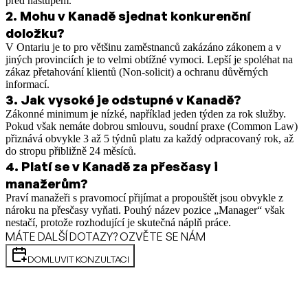
před nástupem.
2
.
Mohu v Kanadě sjednat konkurenční
doložku?
V Ontariu je to pro většinu zaměstnanců zakázáno zákonem a v
jiných provinciích je to velmi obtížné vymoci. Lepší je spoléhat na
zákaz přetahování klientů (Non-solicit) a ochranu důvěrných
informací.
3
.
Jak vysoké je odstupné v Kanadě?
Zákonné minimum je nízké, například jeden týden za rok služby.
Pokud však nemáte dobrou smlouvu, soudní praxe (Common Law)
přiznává obvykle 3 až 5 týdnů platu za každý odpracovaný rok, až
do stropu přibližně 24 měsíců.
4
.
Platí se v Kanadě za přesčasy i
manažerům?
Praví manažeři s pravomocí přijímat a propouštět jsou obvykle z
nároku na přesčasy vyňati. Pouhý název pozice „Manager“ však
nestačí, protože rozhodující je skutečná náplň práce.
MÁTE DALŠÍ DOTAZY? OZVĚTE SE NÁM
DOMLUVIT KONZULTACI