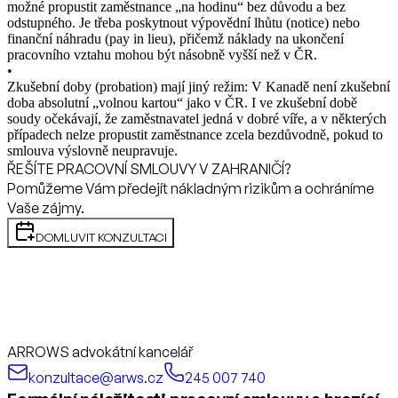
možné propustit zaměstnance „na hodinu“ bez důvodu a bez
odstupného. Je třeba poskytnout výpovědní lhůtu (notice) nebo
finanční náhradu (pay in lieu), přičemž náklady na ukončení
pracovního vztahu mohou být násobně vyšší než v ČR.
•
Zkušební doby (probation) mají jiný režim: V Kanadě není zkušební
doba absolutní „volnou kartou“ jako v ČR. I ve zkušební době
soudy očekávají, že zaměstnavatel jedná v dobré víře, a v některých
případech nelze propustit zaměstnance zcela bezdůvodně, pokud to
smlouva výslovně neupravuje.
ŘEŠÍTE PRACOVNÍ SMLOUVY V ZAHRANIČÍ?
Pomůžeme Vám předejít nákladným rizikům a ochráníme
Vaše zájmy.
DOMLUVIT KONZULTACI
ARROWS advokátní kancelář
konzultace@arws.cz
245 007 740