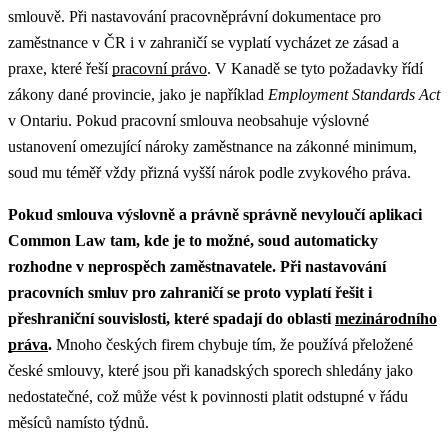
smlouvě.
Při nastavování pracovněprávní dokumentace pro
zaměstnance v ČR i v zahraničí se vyplatí vycházet ze zásad a
praxe, které řeší
pracovní právo
.
V Kanadě se tyto požadavky řídí
zákony dané provincie, jako je například
Employment Standards Act
v Ontariu. Pokud pracovní smlouva neobsahuje výslovné
ustanovení omezující nároky zaměstnance na zákonné minimum,
soud mu téměř vždy přizná vyšší nárok podle zvykového práva.
Pokud smlouva výslovně a právně správně nevyloučí aplikaci
Common Law tam, kde je to možné, soud automaticky
rozhodne v neprospěch zaměstnavatele.
Při nastavování
pracovních smluv pro zahraničí se proto vyplatí řešit i
přeshraniční souvislosti, které spadají do oblasti
mezinárodního
práva
.
Mnoho českých firem chybuje tím, že používá přeložené
české smlouvy, které jsou při kanadských sporech shledány jako
nedostatečné, což může vést k povinnosti platit odstupné v řádu
měsíců namísto týdnů.