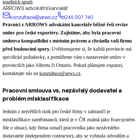
soudních sporů
.
ARROWS advokátní kancelář
konzultace@arws.cz
245 007 740
Právníci z ARROWS advokátní kanceláře běžně řeší revize
smluv pro české exportéry. Zajistíme, aby byla pracovní
smlouva kompatibilní s místním právem a chránila vaši firmu
před budoucími spory.
Uvědomujeme si, že každá provincie má
specifické požadavky, a pomůžeme vám s nastavením smluv v
provinciích jako Alberta či Ontario. Pokud plánujete expanzi,
kontaktujte nás na
konzultace@arws.cz
.
Pracovní smlouva vs. nezávislý dodavatel a
problém misklasifikace
Jedním z největších rizik pro české firmy v zahraničí je
misklasifikace zaměstnanců, která je v ČR známá jako švarcsystém.
Jde o situaci, kdy firma označí pracovníka jako nezávislého
dodavatele (independent contractor), aby se vyhnula odvodům a