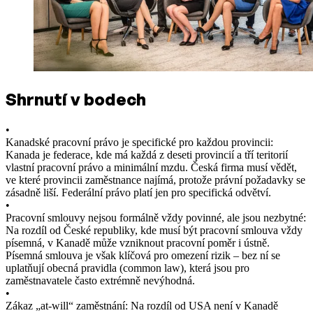
Shrnutí v bodech
•
Kanadské pracovní právo je specifické pro každou provincii:
Kanada je federace, kde má každá z deseti provincií a tří teritorií
vlastní pracovní právo a minimální mzdu. Česká firma musí vědět,
ve které provincii zaměstnance najímá, protože právní požadavky se
zásadně liší. Federální právo platí jen pro specifická odvětví.
•
Pracovní smlouvy nejsou formálně vždy povinné, ale jsou nezbytné:
Na rozdíl od České republiky, kde musí být pracovní smlouva vždy
písemná, v Kanadě může vzniknout pracovní poměr i ústně.
Písemná smlouva je však klíčová pro omezení rizik – bez ní se
uplatňují obecná pravidla (common law), která jsou pro
zaměstnavatele často extrémně nevýhodná.
•
Zákaz „at-will“ zaměstnání: Na rozdíl od USA není v Kanadě