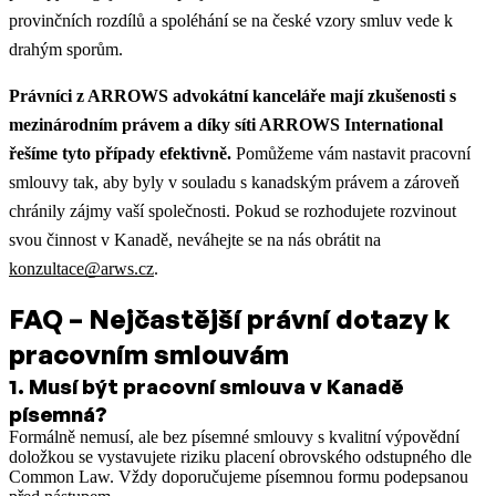
provinčních rozdílů a spoléhání se na české vzory smluv vede k
drahým sporům.
Právníci z ARROWS advokátní kanceláře mají zkušenosti s
mezinárodním právem a díky síti ARROWS International
řešíme tyto případy efektivně.
Pomůžeme vám nastavit pracovní
smlouvy tak, aby byly v souladu s kanadským právem a zároveň
chránily zájmy vaší společnosti. Pokud se rozhodujete rozvinout
svou činnost v Kanadě, neváhejte se na nás obrátit na
konzultace@arws.cz
.
FAQ – Nejčastější právní dotazy k
pracovním smlouvám
1
.
Musí být pracovní smlouva v Kanadě
písemná?
Formálně nemusí, ale bez písemné smlouvy s kvalitní výpovědní
doložkou se vystavujete riziku placení obrovského odstupného dle
Common Law. Vždy doporučujeme písemnou formu podepsanou