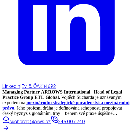
LinkedIn
|
Ev. č. ČAK 14692
Managing Partner ARROWS International | Head of Legal
Practice Group ETL Global.
Vojtěch Sucharda je uznávaným
expertem na
mezinárodní strategické poradenství a mezinárodní
právo
. Jeho profesní dráha je definována schopností propojovat
český byznys s globálními trhy – během své praxe úspěšně
realizoval právní projekty a koordinoval spolupráci ve více než 70
sucharda@arws.cz
245 007 740
zemích světa.