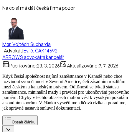
Na co si má dát česká firma pozor
Mgr. Vojtěch Sucharda
|
Advokát
|
Ev. č. ČAK 14692
ARROWS advokátní kancelář
Publikováno:
23. 3. 2026
Aktualizováno:
7. 7. 2026
Když česká společnost najímá zaměstnance v Kanadě nebo chce
rozvinout svou činnost v Severní Americe, čelí zásadním rozdílům
mezi českým a kanadským právem. Odlišnosti se týkají statusu
zaměstnance, minimální mzdy i pravidel pro ukončování pracovního
poměru. Chyby v těchto oblastech mohou vést k vysokým pokutám
a soudním sporům. V článku vysvětlíme klíčová rizika a poradíme,
jak správně nastavit smluvní dokumentaci.
Obsah článku