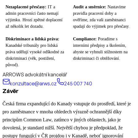
Nezaplacené přesčasy:
IT a
Audit a směrnice:
Nastavíme
admin pracovníci často nemají
pravidla pracovní doby a
výjimku. Hrozí zpětné doplacení
ověříme, zda vaši zaměstnanci
až několik let dozadu.
spadají do výjimek pro přesčasy.
Diskriminace a lidská práva:
Compliance:
Poradíme s
Kanadské tribunály pro lidská
interními předpisy a školením,
práva udělují vysoké odškodné za
abyste se vyhnuli stížnostem na
diskriminaci (věk, postižení,
diskriminaci či obtěžování.
původ).
ARROWS advokátní kancelář
konzultace@arws.cz
245 007 740
Závěr
Česká firma expandující do Kanady vstupuje do prostředí, které je
pro zaměstnance v mnoha ohledech výrazně ochrannější díky
principům Common Law, zatímco v jiných oblastech, jako je
dovolená, je standard nižší. Největší chybou je předpoklad, že
postupy fungující v ČR projdou i v Kanadě, neboť ignorování