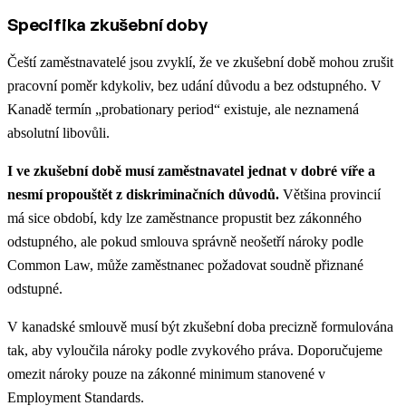
Specifika zkušební doby
Čeští zaměstnavatelé jsou zvyklí, že ve zkušební době mohou zrušit
pracovní poměr kdykoliv, bez udání důvodu a bez odstupného. V
Kanadě termín „probationary period“ existuje, ale neznamená
absolutní libovůli.
I ve zkušební době musí zaměstnavatel jednat v dobré víře a
nesmí propouštět z diskriminačních důvodů.
Většina provincií
má sice období, kdy lze zaměstnance propustit bez zákonného
odstupného, ale pokud smlouva správně neošetří nároky podle
Common Law, může zaměstnanec požadovat soudně přiznané
odstupné.
V kanadské smlouvě musí být zkušební doba precizně formulována
tak, aby vyloučila nároky podle zvykového práva. Doporučujeme
omezit nároky pouze na zákonné minimum stanovené v
Employment Standards.