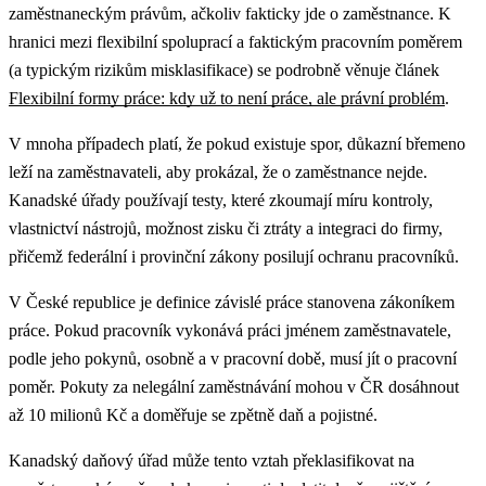
zaměstnaneckým právům, ačkoliv fakticky jde o zaměstnance.
K
hranici mezi flexibilní spoluprací a faktickým pracovním poměrem
(a typickým rizikům misklasifikace) se podrobně věnuje článek
Flexibilní formy práce: kdy už to není práce, ale právní problém
.
V mnoha případech platí, že pokud existuje spor, důkazní břemeno
leží na zaměstnavateli, aby prokázal, že o zaměstnance nejde.
Kanadské úřady používají testy, které zkoumají míru kontroly,
vlastnictví nástrojů, možnost zisku či ztráty a integraci do firmy,
přičemž federální i provinční zákony posilují ochranu pracovníků.
V České republice je definice závislé práce stanovena zákoníkem
práce. Pokud pracovník vykonává práci jménem zaměstnavatele,
podle jeho pokynů, osobně a v pracovní době, musí jít o pracovní
poměr. Pokuty za nelegální zaměstnávání mohou v ČR dosáhnout
až 10 milionů Kč a doměřuje se zpětně daň a pojistné.
Kanadský daňový úřad může tento vztah překlasifikovat na