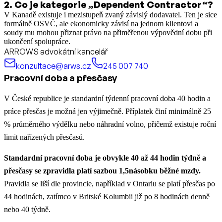
2
.
Co je kategorie „Dependent Contractor“?
V Kanadě existuje i mezistupeň zvaný závislý dodavatel. Ten je sice
formálně OSVČ, ale ekonomicky závisí na jednom klientovi a
soudy mu mohou přiznat právo na přiměřenou výpovědní dobu při
ukončení spolupráce.
ARROWS advokátní kancelář
konzultace@arws.cz
245 007 740
Pracovní doba a přesčasy
V České republice je standardní týdenní pracovní doba 40 hodin a
práce přesčas je možná jen výjimečně. Příplatek činí minimálně 25
% průměrného výdělku nebo náhradní volno, přičemž existuje roční
limit nařízených přesčasů.
Standardní pracovní doba je obvykle 40 až 44 hodin týdně a
přesčasy se zpravidla platí sazbou 1,5násobku běžné mzdy.
Pravidla se liší dle provincie, například v Ontariu se platí přesčas po
44 hodinách, zatímco v Britské Kolumbii již po 8 hodinách denně
nebo 40 týdně.