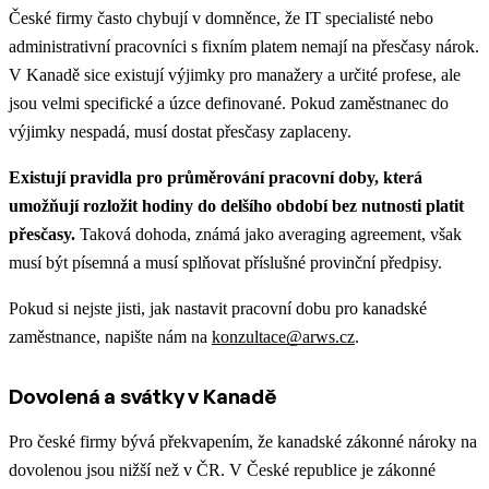
České firmy často chybují v domněnce, že IT specialisté nebo
administrativní pracovníci s fixním platem nemají na přesčasy nárok.
V Kanadě sice existují výjimky pro manažery a určité profese, ale
jsou velmi specifické a úzce definované. Pokud zaměstnanec do
výjimky nespadá, musí dostat přesčasy zaplaceny.
Existují pravidla pro průměrování pracovní doby, která
umožňují rozložit hodiny do delšího období bez nutnosti platit
přesčasy.
Taková dohoda, známá jako averaging agreement, však
musí být písemná a musí splňovat příslušné provinční předpisy.
Pokud si nejste jisti, jak nastavit pracovní dobu pro kanadské
zaměstnance, napište nám na
konzultace@arws.cz
.
Dovolená a svátky v Kanadě
Pro české firmy bývá překvapením, že kanadské zákonné nároky na
dovolenou jsou nižší než v ČR. V České republice je zákonné