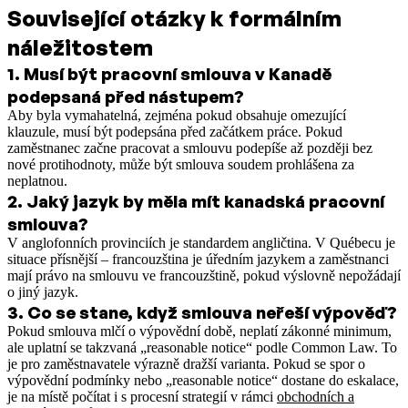
Související otázky k formálním
náležitostem
1
.
Musí být pracovní smlouva v Kanadě
podepsaná před nástupem?
Aby byla vymahatelná, zejména pokud obsahuje omezující
klauzule, musí být podepsána před začátkem práce. Pokud
zaměstnanec začne pracovat a smlouvu podepíše až později bez
nové protihodnoty, může být smlouva soudem prohlášena za
neplatnou.
2
.
Jaký jazyk by měla mít kanadská pracovní
smlouva?
V anglofonních provinciích je standardem angličtina. V Québecu je
situace přísnější – francouzština je úředním jazykem a zaměstnanci
mají právo na smlouvu ve francouzštině, pokud výslovně nepožádají
o jiný jazyk.
3
.
Co se stane, když smlouva neřeší výpověď?
Pokud smlouva mlčí o výpovědní době, neplatí zákonné minimum,
ale uplatní se takzvaná „reasonable notice“ podle Common Law. To
je pro zaměstnavatele výrazně dražší varianta.
Pokud se spor o
výpovědní podmínky nebo „reasonable notice“ dostane do eskalace,
je na místě počítat i s procesní strategií v rámci
obchodních a