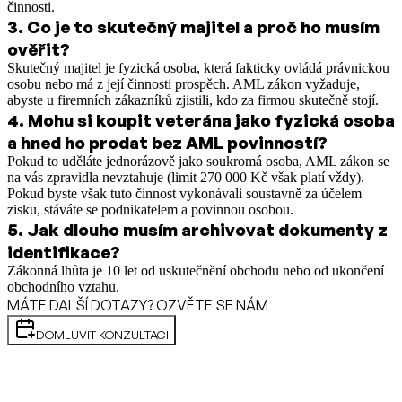
činnosti.
3
.
Co je to skutečný majitel a proč ho musím
ověřit?
Skutečný majitel je fyzická osoba, která fakticky ovládá právnickou
osobu nebo má z její činnosti prospěch. AML zákon vyžaduje,
abyste u firemních zákazníků zjistili, kdo za firmou skutečně stojí.
4
.
Mohu si koupit veterána jako fyzická osoba
a hned ho prodat bez AML povinností?
Pokud to uděláte jednorázově jako soukromá osoba, AML zákon se
na vás zpravidla nevztahuje (limit 270 000 Kč však platí vždy).
Pokud byste však tuto činnost vykonávali soustavně za účelem
zisku, stáváte se podnikatelem a povinnou osobou.
5
.
Jak dlouho musím archivovat dokumenty z
identifikace?
Zákonná lhůta je 10 let od uskutečnění obchodu nebo od ukončení
obchodního vztahu.
MÁTE DALŠÍ DOTAZY? OZVĚTE SE NÁM
DOMLUVIT KONZULTACI