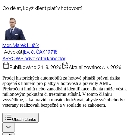
Co dělat, když klient platí v hotovosti
Mgr. Marek Hučík
|
Advokát
|
Ev. č. ČAK 19718
ARROWS advokátní kancelář
Publikováno:
24. 3. 2026
Aktualizováno:
7. 7. 2026
Prodej historických automobilů za hotové přináší právní rizika
spojená s limitem pro platby v hotovosti a pravidly AML.
Překročení limitů nebo zanedbání identifikace klienta může vést k
milionovým pokutám či trestnímu stíhání. V tomto článku
vysvětlíme, jaká pravidla musíte dodržovat, abyste své obchody s
veterány realizovali bezpečně a v souladu se zákonem.
Obsah článku