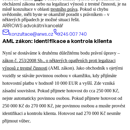
obcházení zákona nebo na legalizaci výnosů z trestné činnosti, je na
místě konzultace v oblasti
trestního práva
.
Pokud si chybu
uvědomíte, měli byste se okamžitě poradit s právníkem – v
některých případech je možné situaci řešit.
ARROWS advokátní kancelář
konzultace@arws.cz
245 007 740
AML zákon: Identifikace a kontrola klienta
Nyní se dostáváme k druhému důležitému bodu právní úpravy –
zákon č. 253/2008 Sb., o některých opatřeních proti legalizaci
výnosů z trestné činnosti
(AML zákon). Jako obchodník s ojetými
vozidly se stáváte povinnou osobou v okamžiku, kdy přijímáte
hotovostní platbu v hodnotě 10 000 EUR a vyšší. Zde vzniká
zásadní souvislost. Pokud přijmete hotovost do cca 250 000 Kč,
nejste automaticky povinnou osobou. Pokud přijmete hotovost od
250 000 Kč do 270 000 Kč, jste povinnou osobou a musíte provést
identifikaci a kontrolu klienta. Hotovost nad 270 000 Kč nesmíte
přijmout vůbec.