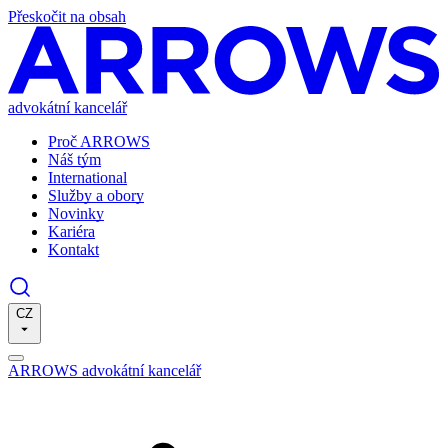
Přeskočit na obsah
advokátní kancelář
Proč ARROWS
Náš tým
International
Služby a obory
Novinky
Kariéra
Kontakt
CZ
ARROWS advokátní kancelář