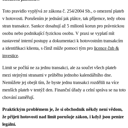
Toto pravidlo vyplývá ze zákona č. 254/2004 Sb., o omezení plateb
v hotovosti. Porušením je jednání jak plátce, tak příjemce, tedy obou
stran transakce. Sankce dosahují až 5 milionů korun pro právnickou
osobu nebo podnikající fyzickou osobu.
V praxi se vyplatí mít
nastavené interní postupy a dokumentaci k hotovostním transakcím
a identifikaci klienta, s čímž může pomoci tým pro
licence čnb &
investice
.
Limit se počítá ne za jednu transakci, ale za součet všech plateb
mezi stejnými stranami v průběhu jednoho kalendářního dne.
Nemůžete jej obejít tím, že byste jednu transakci rozdělili na více
menších plateb v tentýž den. Finanční úřady a celní správa se na toto
chování zaměřují.
Praktickým problémem je, že si obchodník někdy není vědom,
že přijetí hotovosti nad limit porušuje zákon, i když jsou peníze
legální.