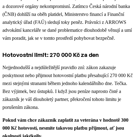
a dozorové orgány nekompromisní. Zatímco Česká národní banka
(ČNB) dohlíží na oběh platidel, Ministerstvo financí a Finanční
analytický úřad (FAÚ) sledují toky peněz. Právníci z ARROWS
advokátní kanceláře se dané problematice dlouhodobě věnují a umí
vám poradit, jak se v tomto prostředí pohybovat bezpečně.
Hotovostní limit: 270 000 Kč za den
Nejjednodušší a nejdůležitější pravidlo zní: zákon zakazuje
poskytnout nebo přijmout hotovostní platbu přesahující 270 000 Kč
mezi stejnými stranami během jednoho kalendářního dne. Tečka.
Bez výjimek, bez ústupků. I když jsou peníze naprosto čisté a
zákazník je váš dlouholetý partner, překročení tohoto limitu je
porušením zákona.
Pokud vám chce zákazník zaplatit za veterána v hodnotě 300
000 Kč hotovostí, nesmíte takovou platbu přijmout, ať jsou
okolnosti jakékoliv.