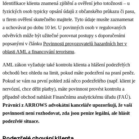
Identifikace klienta znamená zjištění a ověření jeho totožnosti – u
fyzických osob typicky opsání údajů z občanského průkazu či pasu,
u firem ověření skutečného majitele. Tyto údaje musíte zaznamenat
a uchovávat po dobu 10 let.
U povinných osob v regulovaných
odvětvích může být užitečné porovnat postupy s doporučeními
popsanými v článku
Povinnosti provozovatelů hazardních her v
oblasti AML a financování terorismu
.
AML zákon vyžaduje také kontrolu klienta a hlášení podezřelých
obchodů bez ohledu na limit, pokud máte podezření na praní peněz.
Pokud se vám na první pohled zdá něco podezřelého (např. klient je
nervózní, chce dělit platby), máte povinnost provést kontrolu a
případně obchod nahlásit Finančnímu analytickému úřadu (FAÚ).
Právníci z ARROWS advokátní kanceláře upozorňují, že vaší
povinností není rozhodovat, zda jsou peníze legální, ale hlásit
podezřelé situace.
Podezřelé chování klienta