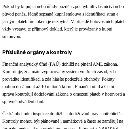
Pokud by kupující nebo úřady později zpochybnili vlastnictví nebo
původ peněz, řádně sepsaná kupní smlouva s identifikací stran a
jasným platebním tokem je nezbytná. V případě hotovostních plateb
vždy vystavujte příjmový doklad, který je provázaný s kupní
smlouvou.
Příslušné orgány a kontroly
Finanční analytický úřad (FAÚ) dohlíží na plnění AML zákona.
Kontroluje, zda máte vypracovaný systém vnitřních zásad, zda
provádíte identifikaci a zda hlásíte podezřelé obchody. Pokuty
mohou dosáhnout až 10 milionů korun. Finanční úřad a Celní
správa kontrolují dodržování zákona o omezení plateb v hotovosti a
správné odvádění daní.
Česká obchodní inspekce dohlíží na dodržování práv spotřebitelů.
Kontroly mohou být plánované i namátkové a často se zaměřují na
formální nedostatky v prodejním procesu. Právníci z ARROWS