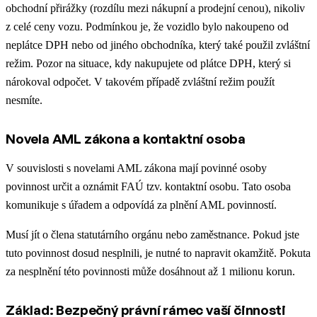
obchodní přirážky (rozdílu mezi nákupní a prodejní cenou), nikoliv
z celé ceny vozu. Podmínkou je, že vozidlo bylo nakoupeno od
neplátce DPH nebo od jiného obchodníka, který také použil zvláštní
režim. Pozor na situace, kdy nakupujete od plátce DPH, který si
nárokoval odpočet. V takovém případě zvláštní režim použít
nesmíte.
Novela AML zákona a kontaktní osoba
V souvislosti s novelami AML zákona mají povinné osoby
povinnost určit a oznámit FAÚ tzv. kontaktní osobu. Tato osoba
komunikuje s úřadem a odpovídá za plnění AML povinností.
Musí jít o člena statutárního orgánu nebo zaměstnance. Pokud jste
tuto povinnost dosud nesplnili, je nutné to napravit okamžitě. Pokuta
za nesplnění této povinnosti může dosáhnout až 1 milionu korun.
Základ: Bezpečný právní rámec vaší činnosti