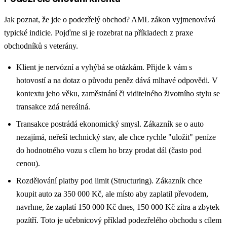
Jak poznat, že jde o podezřelý obchod? AML zákon vyjmenovává
typické indicie. Pojďme si je rozebrat na příkladech z praxe
obchodníků s veterány.
Klient je nervózní a vyhýbá se otázkám. Přijde k vám s
hotovostí a na dotaz o původu peněz dává mlhavé odpovědi. V
kontextu jeho věku, zaměstnání či viditelného životního stylu se
transakce zdá nereálná.
Transakce postrádá ekonomický smysl. Zákazník se o auto
nezajímá, neřeší technický stav, ale chce rychle "uložit" peníze
do hodnotného vozu s cílem ho brzy prodat dál (často pod
cenou).
Rozdělování platby pod limit (Structuring). Zákazník chce
koupit auto za 350 000 Kč, ale místo aby zaplatil převodem,
navrhne, že zaplatí 150 000 Kč dnes, 150 000 Kč zítra a zbytek
pozítří. Toto je učebnicový příklad podezřelého obchodu s cílem