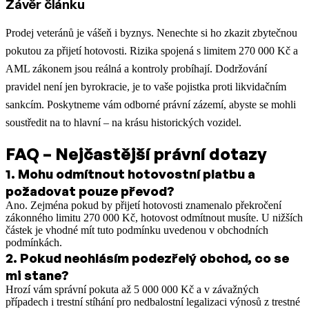
Závěr článku
Prodej veteránů je vášeň i byznys. Nenechte si ho zkazit zbytečnou
pokutou za přijetí hotovosti. Rizika spojená s limitem 270 000 Kč a
AML zákonem jsou reálná a kontroly probíhají. Dodržování
pravidel není jen byrokracie, je to vaše pojistka proti likvidačním
sankcím. Poskytneme vám odborné právní zázemí, abyste se mohli
soustředit na to hlavní – na krásu historických vozidel.
FAQ – Nejčastější právní dotazy
1
.
Mohu odmítnout hotovostní platbu a
požadovat pouze převod?
Ano. Zejména pokud by přijetí hotovosti znamenalo překročení
zákonného limitu 270 000 Kč, hotovost odmítnout musíte. U nižších
částek je vhodné mít tuto podmínku uvedenou v obchodních
podmínkách.
2
.
Pokud neohlásím podezřelý obchod, co se
mi stane?
Hrozí vám správní pokuta až 5 000 000 Kč a v závažných
případech i trestní stíhání pro nedbalostní legalizaci výnosů z trestné