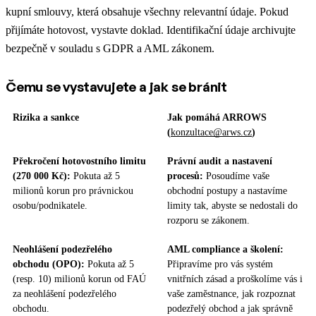
kupní smlouvy, která obsahuje všechny relevantní údaje. Pokud
přijímáte hotovost, vystavte doklad. Identifikační údaje archivujte
bezpečně v souladu s GDPR a AML zákonem.
Čemu se vystavujete a jak se bránit
Rizika a sankce
Jak pomáhá ARROWS
(
konzultace@arws.cz
)
Překročení hotovostního limitu
Právní audit a nastavení
(270 000 Kč):
Pokuta až 5
procesů:
Posoudíme vaše
milionů korun pro právnickou
obchodní postupy a nastavíme
osobu/podnikatele.
limity tak, abyste se nedostali do
rozporu se zákonem.
Neohlášení podezřelého
AML compliance a školení:
obchodu (OPO):
Pokuta až 5
Připravíme pro vás systém
(resp. 10) milionů korun od FAÚ
vnitřních zásad a proškolíme vás i
za neohlášení podezřelého
vaše zaměstnance, jak rozpoznat
obchodu.
podezřelý obchod a jak správně