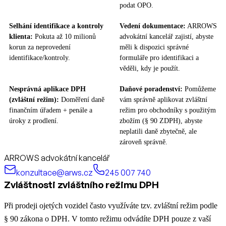
podat OPO.
Selhání identifikace a kontroly
Vedení dokumentace:
ARROWS
klienta:
Pokuta až 10 milionů
advokátní kancelář zajistí, abyste
korun za neprovedení
měli k dispozici správné
identifikace/kontroly.
formuláře pro identifikaci a
věděli, kdy je použít.
Nesprávná aplikace DPH
Daňové poradenství:
Pomůžeme
(zvláštní režim):
Doměření daně
vám správně aplikovat zvláštní
finančním úřadem + penále a
režim pro obchodníky s použitým
úroky z prodlení.
zbožím (§ 90 ZDPH), abyste
neplatili daně zbytečně, ale
zároveň správně.
ARROWS advokátní kancelář
konzultace@arws.cz
245 007 740
Zvláštnosti zvláštního režimu DPH
Při prodeji ojetých vozidel často využíváte tzv. zvláštní režim podle
§ 90 zákona o DPH. V tomto režimu odvádíte DPH pouze z vaší