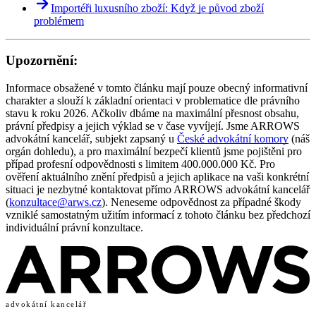
Importéři luxusního zboží: Když je původ zboží
problémem
Upozornění:
Informace obsažené v tomto článku mají pouze obecný informativní
charakter a slouží k základní orientaci v problematice dle právního
stavu k roku 2026. Ačkoliv dbáme na maximální přesnost obsahu,
právní předpisy a jejich výklad se v čase vyvíjejí. Jsme ARROWS
advokátní kancelář, subjekt zapsaný u
České advokátní komory
(náš
orgán dohledu), a pro maximální bezpečí klientů jsme pojištěni pro
případ profesní odpovědnosti s limitem 400.000.000 Kč. Pro
ověření aktuálního znění předpisů a jejich aplikace na vaši konkrétní
situaci je nezbytné kontaktovat přímo ARROWS advokátní kancelář
(
konzultace@arws.cz
). Neneseme odpovědnost za případné škody
vzniklé samostatným užitím informací z tohoto článku bez předchozí
individuální právní konzultace.
advokátní kancelář