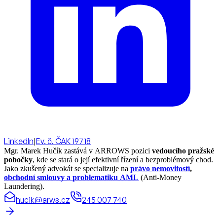
LinkedIn
|
Ev. č. ČAK 19718
Mgr. Marek Hučík zastává v ARROWS pozici
vedoucího pražské
pobočky
, kde se stará o její efektivní řízení a bezproblémový chod.
Jako zkušený advokát se specializuje na
právo nemovitostí
,
obchodní smlouvy a problematiku AML
(Anti-Money
Laundering).
hucik@arws.cz
245 007 740