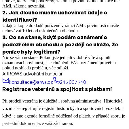
hotové, který není podezřelý, zákonná povinnost identifikace dle
AML zákona nevzniká.
2
.
Jak dlouho musím uchovávat údaje o
identifikaci?
Údaje a kopie dokladů pořízené v rámci AML povinností musíte
uchovávat 10 let od uskutečnění obchodu.
3
.
Co se stane, když podám oznámení o
podezřelém obchodu a později se ukáže, že
peníze byly legitimní?
Nic se vám nestane. Pokud jste jednali v dobré víře a splnili
oznamovací povinnost, jste chráněni. FAÚ oznámení prověří a
pokud neshledá problém, věc odloží.
ARROWS advokátní kancelář
konzultace@arws.cz
245 007 740
Registrace veteránů a spojitost s platbami
Při prodeji veterána je důležitá i správná administrativa. Historická
vozidla se registrují v registru historických a sportovních vozidel. I
když je tato agenda formálně oddělená od plateb, v případě sporu je
perfektní dokumentace vaší záchranou.