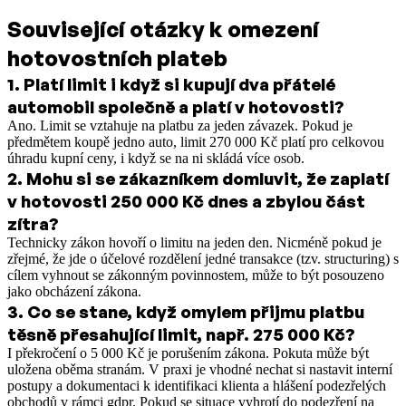
Související otázky k omezení
hotovostních plateb
1
.
Platí limit i když si kupují dva přátelé
automobil společně a platí v hotovosti?
Ano. Limit se vztahuje na platbu za jeden závazek. Pokud je
předmětem koupě jedno auto, limit 270 000 Kč platí pro celkovou
úhradu kupní ceny, i když se na ni skládá více osob.
2
.
Mohu si se zákazníkem domluvit, že zaplatí
v hotovosti 250 000 Kč dnes a zbylou část
zítra?
Technicky zákon hovoří o limitu na jeden den. Nicméně pokud je
zřejmé, že jde o účelové rozdělení jedné transakce (tzv. structuring) s
cílem vyhnout se zákonným povinnostem, může to být posouzeno
jako obcházení zákona.
3
.
Co se stane, když omylem přijmu platbu
těsně přesahující limit, např. 275 000 Kč?
I překročení o 5 000 Kč je porušením zákona. Pokuta může být
uložena oběma stranám.
V praxi je vhodné nechat si nastavit interní
postupy a dokumentaci k identifikaci klienta a hlášení podezřelých
obchodů v rámci
gdpr
.
Pokud se situace vyhrotí do podezření na