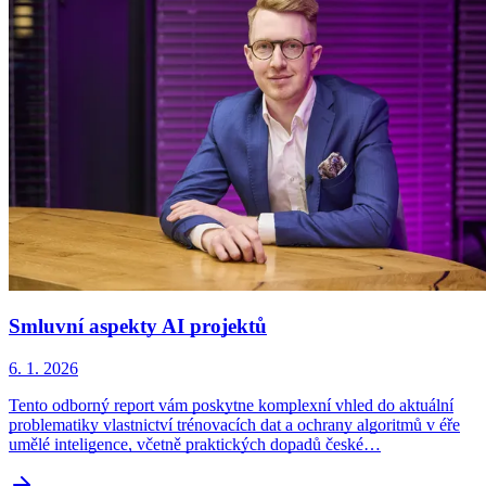
Smluvní aspekty AI projektů
6. 1. 2026
Tento odborný report vám poskytne komplexní vhled do aktuální
problematiky vlastnictví trénovacích dat a ochrany algoritmů v éře
umělé inteligence, včetně praktických dopadů české…