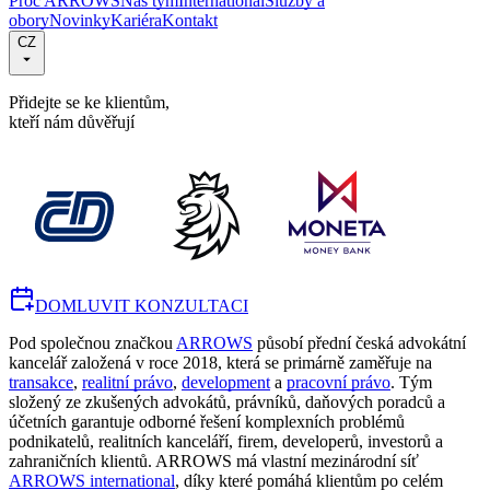
Proč ARROWS
Náš tým
International
Služby a
obory
Novinky
Kariéra
Kontakt
CZ
Přidejte se ke klientům,
kteří nám důvěřují
DOMLUVIT KONZULTACI
Pod společnou značkou
ARROWS
působí přední česká advokátní
kancelář založená v roce 2018, která se primárně zaměřuje na
transakce
,
realitní právo
,
development
a
pracovní právo
. Tým
složený ze zkušených advokátů, právníků, daňových poradců a
účetních garantuje odborné řešení komplexních problémů
podnikatelů, realitních kanceláří, firem, developerů, investorů a
zahraničních klientů. ARROWS má vlastní mezinárodní síť
ARROWS international
, díky které pomáhá klientům po celém