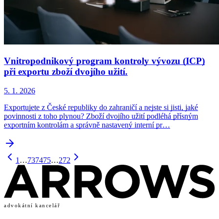
Vnitropodnikový program kontroly vývozu (ICP)
při exportu zboží dvojího užití.
5. 1. 2026
Exportujete z České republiky do zahraničí a nejste si jisti, jaké
povinnosti z toho plynou? Zboží dvojího užití podléhá přísným
exportním kontrolám a správně nastavený interní pr…
1
…
73
74
75
…
272
advokátní kancelář