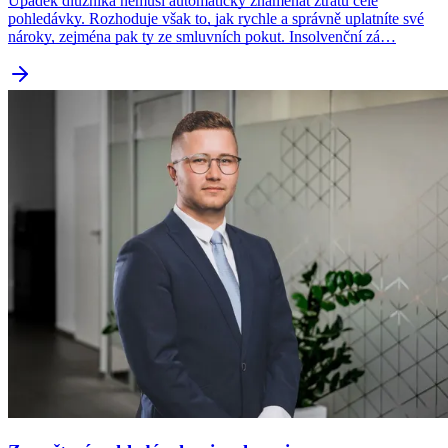
Úpadek dlužníka nemusí automaticky znamenat ztrátu celé
pohledávky. Rozhoduje však to, jak rychle a správně uplatníte své
nároky, zejména pak ty ze smluvních pokut. Insolvenční zá…