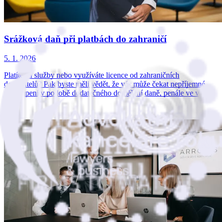
Srážková daň při platbách do zahraničí
5. 1. 2026
Platíte za služby nebo využíváte licence od zahraničních
dodavatelů? Pak byste měli vědět, že vás může čekat nepříjemné
překvapení v podobě dodatečného doměření daně, penále ve vý…