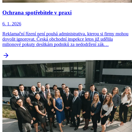
Ochrana spotřebitele v praxi
6. 1. 2026
Reklamační řízení není pouhá administrativa, kterou si firmy mohou
dovolit ignorovat. Česká obchodní inspekce letos již udělila
milionové pokuty desítkám podniků za nedodržení zák…