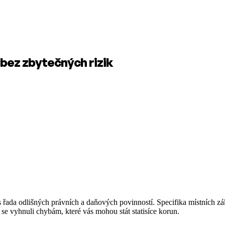
 bez zbytečných rizik
ás řada odlišných právních a daňových povinností. Specifika místníc
 se vyhnuli chybám, které vás mohou stát statisíce korun.