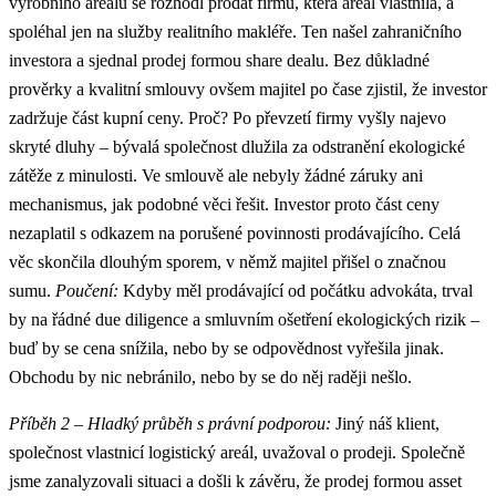
výrobního areálu se rozhodl prodat firmu, která areál vlastnila, a
spoléhal jen na služby realitního makléře. Ten našel zahraničního
investora a sjednal prodej formou share dealu. Bez důkladné
prověrky a kvalitní smlouvy ovšem majitel po čase zjistil, že investor
zadržuje část kupní ceny. Proč? Po převzetí firmy vyšly najevo
skryté dluhy – bývalá společnost dlužila za odstranění ekologické
zátěže z minulosti. Ve smlouvě ale nebyly žádné záruky ani
mechanismus, jak podobné věci řešit. Investor proto část ceny
nezaplatil s odkazem na porušené povinnosti prodávajícího. Celá
věc skončila dlouhým sporem, v němž majitel přišel o značnou
sumu.
Poučení:
Kdyby měl prodávající od počátku advokáta, trval
by na řádné due diligence a smluvním ošetření ekologických rizik –
buď by se cena snížila, nebo by se odpovědnost vyřešila jinak.
Obchodu by nic nebránilo, nebo by se do něj raději nešlo.
Příběh 2 – Hladký průběh s právní podporou:
Jiný náš klient,
společnost vlastnicí logistický areál, uvažoval o prodeji. Společně
jsme zanalyzovali situaci a došli k závěru, že prodej formou asset