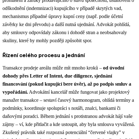
prohlášení a záruky prodávajícího o stavu společnosti, ustanovení o
odškodnění (indemnizaci) kupujícího v případě skrytých vad,
mechanismus případné úpravy kupní ceny (např. podle účetní
závěrky ke dni převodu) a další nutná ujednání. Advokát pohlídá,
aby smlouvy odpovídaly zákonu i dohodě stran a neobsahovaly
skuliny, které by mohly později způsobit spor.
Řízení celého procesu a jednání
Transakce prodeje areálu může mít mnoho kroků –
od úvodní
dohody přes Letter of Intent, due diligence, sjednání
financování (pokud kupující bere úvěr), až po podpis smluv a
vypořádání.
Advokátní kancelář může fungovat jako projektový
manažer transakce – sestaví časový harmonogram, ohlídá termíny a
podmínky, koordinuje spolupráci s notáři, znalci, bankami či
daňovými poradci. Během jednání s protistranou advokát hájí vaše
zájmy – ví, kde přitlačit a kde ustoupit, aby byla smlouva vyvážená.
Zkušený právník také rozpozná potenciální “červené vlajky” v