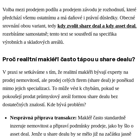
Volba mezi prodejem podílu a prodejem závodu je rozhodnutí, které
předchází všemu ostatnímu a má daňové i právní důsledky. Obecné
srovnání obou variant, tedy
kdy zvolit share deal a kdy asset deal
,
rozebíráme samostatně; tento text se soustředí na specifika
výrobních a skladových areálů.
Proč realitní makléři často tápou u share dealu?
V praxi se setkáváme s tím, že realitní makléři bývají experty na
prodej nemovitostí, ale prodej celých firem (share deal) je poněkud
mimo jejich specializaci. To může vést k chybám, pokud se
pokoušejí prodat průmyslový areál formou share dealu bez
dostatečných znalostí. Kde bývá problém?
Nesprávná příprava transakce:
Makléř často standardně
inzeruje nemovitost a připraví podmínky prodeje, jako by šlo o
asset deal. Jenže u share dealu by se mělo již na začátku jasně