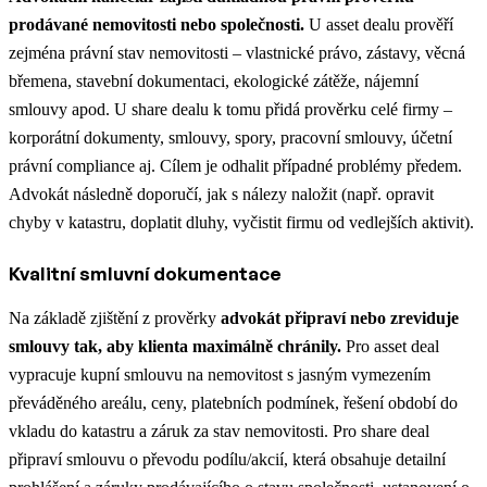
prodávané nemovitosti nebo společnosti.
U asset dealu prověří
zejména právní stav nemovitosti – vlastnické právo, zástavy, věcná
břemena, stavební dokumentaci, ekologické zátěže, nájemní
smlouvy apod. U share dealu k tomu přidá prověrku celé firmy –
korporátní dokumenty, smlouvy, spory, pracovní smlouvy, účetní
právní compliance aj. Cílem je odhalit případné problémy předem​.
Advokát následně doporučí, jak s nálezy naložit (např. opravit
chyby v katastru, doplatit dluhy, vyčistit firmu od vedlejších aktivit).
Kvalitní smluvní dokumentace
Na základě zjištění z prověrky
advokát připraví nebo zreviduje
smlouvy tak, aby klienta maximálně chránily.
Pro asset deal
vypracuje kupní smlouvu na nemovitost s jasným vymezením
převáděného areálu, ceny, platebních podmínek, řešení období do
vkladu do katastru a záruk za stav nemovitosti. Pro share deal
připraví smlouvu o převodu podílu/akcií, která obsahuje detailní