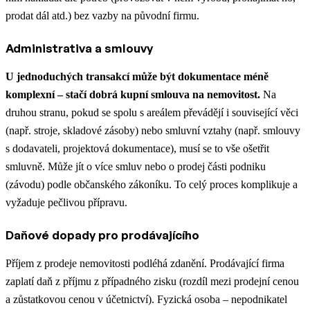
prodat dál atd.) bez vazby na původní firmu.
Administrativa a smlouvy
U jednoduchých transakcí může být dokumentace méně
komplexní – stačí dobrá kupní smlouva na nemovitost.
Na
druhou stranu, pokud se spolu s areálem převádějí i související věci
(např. stroje, skladové zásoby) nebo smluvní vztahy (např. smlouvy
s dodavateli, projektová dokumentace), musí se to vše ošetřit
smluvně. Může jít o více smluv nebo o prodej části podniku
(závodu) podle občanského zákoníku. To celý proces komplikuje a
vyžaduje pečlivou přípravu​.
Daňové dopady pro prodávajícího
Příjem z prodeje nemovitosti podléhá zdanění. Prodávající firma
zaplatí daň z příjmu z případného zisku (rozdíl mezi prodejní cenou
a zůstatkovou cenou v účetnictví)​. Fyzická osoba – nepodnikatel