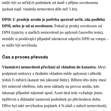
může být za určitých podmínek od daně z příjmu osvobozena
(pokud např. vlastnila nemovitost déle než 5 let).
DPH: U prodeje areálu je potřeba správně určit, zda podléhá
DPH, nebo je od ní osvobozen.
Pokud je prodej osvobozen od
DPH (typicky u starších nemovitostí po uplynutí časového testu),
nemůže si prodávající případně nárokovat odpočet DPH na vstupu –
to může být nevýhoda​.
Čas a proces převodu
Vlastnictví nemovitosti přechází až vkladem do katastru.
Mezi
podpisem smlouvy a finálním vkladem může uplynout i několik
týdnů či měsíců (katastr má zákonné lhůty)​. Během této doby musí
být smluvně ošetřeno, kdo nese náklady na provoz areálu, kdo
inkasuje případné nájemné apod. Asset deal tedy vyžaduje jistou
trpělivost a důkladné nastavení podmínek po přechodnou dobu.
Dříve byl také nevýhodou poplatek 4 % (daň z nabytí nemovitosti),