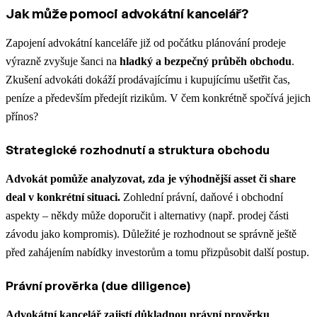
Jak může pomoci advokátní kancelář?
Zapojení advokátní kanceláře již od počátku plánování prodeje
výrazně zvyšuje šanci na
hladký a bezpečný průběh obchodu
.
Zkušení advokáti dokáží prodávajícímu i kupujícímu ušetřit čas,
peníze a především předejít rizikům. V čem konkrétně spočívá jejich
přínos?
Strategické rozhodnutí a struktura obchodu
Advokát pomůže analyzovat, zda je výhodnější asset či share
deal v konkrétní situaci.
Zohlední právní, daňové i obchodní
aspekty – někdy může doporučit i alternativy (např. prodej části
závodu jako kompromis). Důležité je rozhodnout se správně ještě
před zahájením nabídky investorům a tomu přizpůsobit další postup.
Právní prověrka (due diligence)
Advokátní kancelář zajistí důkladnou právní prověrku