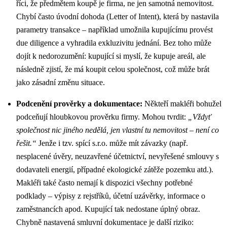
říci, že předmětem koupě je firma, ne jen samotná nemovitost.
Chybí často úvodní dohoda (Letter of Intent), která by nastavila
parametry transakce – například umožnila kupujícímu provést
due diligence a vyhradila exkluzivitu jednání. Bez toho může
dojít k nedorozumění: kupující si myslí, že kupuje areál, ale
následně zjistí, že má koupit celou společnost, což může brát
jako zásadní změnu situace.
Podcenění prověrky a dokumentace:
Někteří makléři bohužel
podceňují hloubkovou prověrku firmy. Mohou tvrdit:
„Vždyť
společnost nic jiného nedělá, jen vlastní tu nemovitost – není co
řešit.“
Jenže i tzv. spící s.r.o. může mít závazky (např.
nesplacené úvěry, neuzavřené účetnictví, nevyřešené smlouvy s
dodavateli energií, případné ekologické zátěže pozemku atd.).
Makléři také často nemají k dispozici všechny potřebné
podklady – výpisy z rejstříků, účetní uzávěrky, informace o
zaměstnancích apod. Kupující tak nedostane úplný obraz.
Chybně nastavená smluvní dokumentace je další riziko: