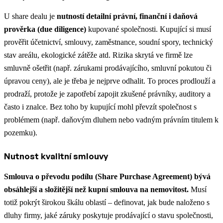
U share dealu je
nutností detailní právní, finanční i daňová
prověrka (due diligence)
kupované společnosti. Kupující si musí
prověřit účetnictví, smlouvy, zaměstnance, soudní spory, technický
stav areálu, ekologické zátěže atd. Rizika skrytá ve firmě lze
smluvně ošetřit (např. zárukami prodávajícího, smluvní pokutou či
úpravou ceny), ale je třeba je nejprve odhalit​. To proces prodlouží a
prodraží, protože je zapotřebí zapojit zkušené právníky, auditory a
často i znalce. Bez toho by kupující mohl převzít společnost s
problémem (např. daňovým dluhem nebo vadným právním titulem k
pozemku).
Nutnost kvalitní smlouvy
Smlouva o převodu podílu (Share Purchase Agreement) bývá
obsáhlejší a složitější než kupní smlouva na nemovitost.
Musí
totiž pokrýt širokou škálu oblastí – definovat, jak bude naloženo s
dluhy firmy, jaké záruky poskytuje prodávající o stavu společnosti,