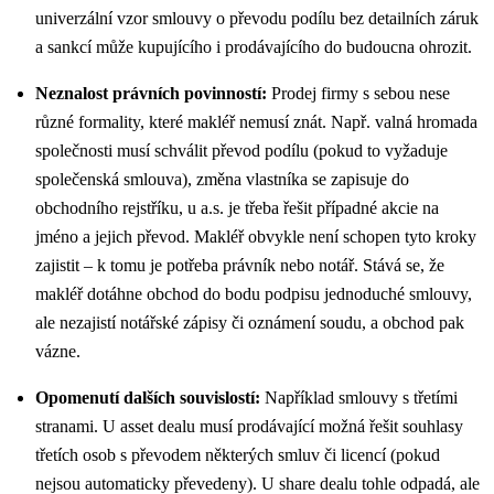
univerzální vzor smlouvy o převodu podílu bez detailních záruk
a sankcí může kupujícího i prodávajícího do budoucna ohrozit.
Neznalost právních povinností:
Prodej firmy s sebou nese
různé formality, které makléř nemusí znát. Např. valná hromada
společnosti musí schválit převod podílu (pokud to vyžaduje
společenská smlouva), změna vlastníka se zapisuje do
obchodního rejstříku, u a.s. je třeba řešit případné akcie na
jméno a jejich převod. Makléř obvykle není schopen tyto kroky
zajistit – k tomu je potřeba právník nebo notář. Stává se, že
makléř dotáhne obchod do bodu podpisu jednoduché smlouvy,
ale nezajistí notářské zápisy či oznámení soudu, a obchod pak
vázne.
Opomenutí dalších souvislostí:
Například smlouvy s třetími
stranami. U asset dealu musí prodávající možná řešit souhlasy
třetích osob s převodem některých smluv či licencí (pokud
nejsou automaticky převedeny)​. U share dealu tohle odpadá, ale