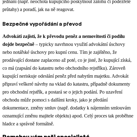
jednání (např. neochota kupujícího poskytnout zálohu či podezřelé
průtahy) a poradí, jak na ně reagovat.
Bezpečné vypořádání a převod
Advokáti zajistí, že k převodu peněz a nemovitosti či podílu
dojde bezpečně
– typicky navrhnou využití advokátní úschovy
nebo notářské úschovy pro kupní cenu. Tím je zajištěno, že
prodávající dostane zaplaceno až poté, co je jisté, že kupující získá,
co má (zapsání do katastru nebo obchodního rejstříku). Zároveň
kupující neriskuje odeslání peněz před nabytím majetku. Advokát
připraví veškeré návrhy na vklad do katastru, případně dokumenty
pro obchodní rejstřík, a postará se o jejich podání. Po uzavření
obchodu může pomoci s dalšími kroky, jako je předání
dokumentace, změny smluv (např. dodatky k nájemním smlouvám
oznamující změnu majitele objektu) apod. Celý proces tak proběhne
hladce a správně formálně.
Pomohou vám naši specialisté