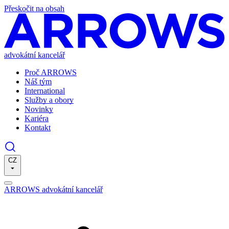
Přeskočit na obsah
advokátní kancelář
Proč ARROWS
Náš tým
International
Služby a obory
Novinky
Kariéra
Kontakt
CZ
ARROWS advokátní kancelář