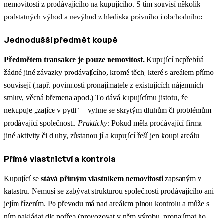
nemovitosti z prodávajícího na kupujícího. S tím souvisí několik
podstatných výhod a nevýhod z hlediska právního i obchodního:
Jednodušší předmět koupě
Předmětem transakce je pouze nemovitost.
Kupující nepřebírá
žádné jiné závazky prodávajícího, kromě těch, které s areálem přímo
souvisejí (např. povinnosti pronajímatele z existujících nájemních
smluv, věcná břemena apod.)​ To dává kupujícímu jistotu, že
nekupuje „zajíce v pytli“ – vyhne se skrytým dluhům či problémům
prodávající společnosti.
Prakticky:
Pokud měla prodávající firma
jiné aktivity či dluhy, zůstanou jí a kupující řeší jen koupi areálu.
Přímé vlastnictví a kontrola
Kupující se
stává přímým vlastníkem nemovitosti
zapsaným v
katastru. Nemusí se zabývat strukturou společnosti prodávajícího ani
jejím řízením. Po převodu má nad areálem plnou kontrolu a může s
ním nakládat dle potřeb (provozovat v něm výrobu, pronajímat ho,