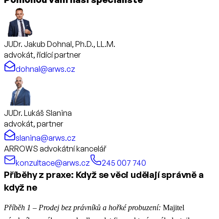
JUDr. Jakub Dohnal, Ph.D., LL.M.
advokát, řídící partner
dohnal@arws.cz
JUDr. Lukáš Slanina
advokát, partner
slanina@arws.cz
ARROWS advokátní kancelář
konzultace@arws.cz
245 007 740
Příběhy z praxe: Když se věci udělají správně a
když ne
Příběh 1 – Prodej bez právníků a hořké probuzení:
Majitel