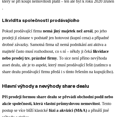
který se při koupi nemovitosti platil – ten ale byl k roku 2020 zrušen​
.
Likvidita společnosti prodávajícího
Pokud prodávající firma
nemá jiný majetek než areál
, po jeho
prodeji jí zůstane v podstatě jen hotovost (kupní cena) a případné
drobné závazky. Samotná firma už nemá podnikání ani aktiva a
majitelé často musí rozhodnout, co s ní – někdy ji čeká
likvidace
nebo prodej tzv. prázdné firmy
. To sice není přímo nevýhoda
asset dealu, ale je to aspekt, který musí prodávající řešit (zatímco u
share dealu prodávající firmu předá i s tímto řešením na kupujícího).
Hlavní výhody a nevýhody share dealu
Při prodeji formou share dealu se převádí obchodní podíl nebo
akcie společnosti, která vlastní průmyslovou nemovitost
. Tento
postup se více blíží klasické
fúzi a akvizici (M&A)
a přináší jiné