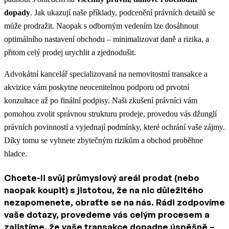
dopady
. Jak ukazují naše příklady, podcenění právních detailů se
může prodražit. Naopak s odborným vedením lze dosáhnout
optimálního nastavení obchodu – minimalizovat daně a rizika, a
přitom celý prodej urychlit a zjednodušit.
Advokátní kancelář specializovaná na nemovitostní transakce a
akvizice vám poskytne neocenitelnou podporu od prvotní
konzultace až po finální podpisy. Naši zkušení právníci vám
pomohou zvolit správnou strukturu prodeje, provedou vás džunglí
právních povinností a vyjednají podmínky, které ochrání vaše zájmy.
Díky tomu se vyhnete zbytečným rizikům a obchod proběhne
hladce.
Chcete-li svůj průmyslový areál prodat (nebo
naopak koupit) s jistotou, že na nic důležitého
nezapomenete, obraťte se na nás. Rádi zodpovíme
vaše dotazy, provedeme vás celým procesem a
zajistíme, že vaše transakce dopadne úspěšně –