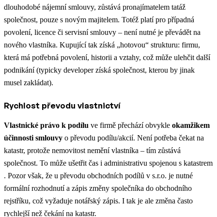
dlouhodobé nájemní smlouvy, zůstává pronajímatelem tatáž
společnost, pouze s novým majitelem. Totéž platí pro případná
povolení, licence či servisní smlouvy – není nutné je převádět na
nového vlastníka. Kupující tak získá „hotovou“ strukturu: firmu,
která má potřebná povolení, historii a vztahy, což může ulehčit další
podnikání (typicky developer získá společnost, kterou by jinak
musel zakládat)​.
Rychlost převodu vlastnictví
Vlastnické právo k podílu
ve firmě přechází obvykle
okamžikem
účinnosti smlouvy
o převodu podílu/akcií. Není potřeba čekat na
katastr, protože nemovitost nemění vlastníka – tím zůstává
společnost. To může ušetřit čas i administrativu spojenou s katastrem​
. Pozor však, že u převodu obchodních podílů v s.r.o. je nutné
formální rozhodnutí a zápis změny společníka do obchodního
rejstříku, což vyžaduje notářský zápis. I tak je ale změna často
rychlejší než čekání na katastr.