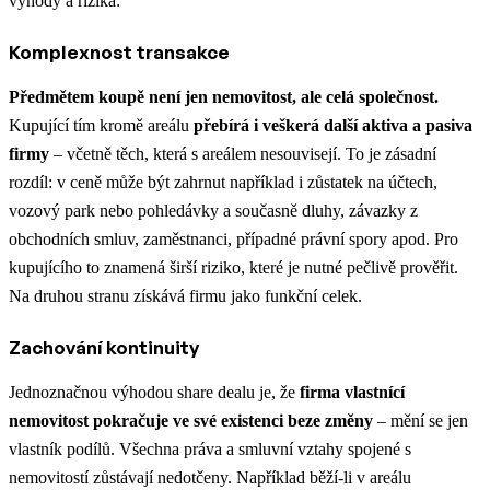
výhody a rizika:
Komplexnost transakce
Předmětem koupě není jen nemovitost, ale celá společnost.
Kupující tím kromě areálu
přebírá i veškerá další aktiva a pasiva
firmy
– včetně těch, která s areálem nesouvisejí​. To je zásadní
rozdíl: v ceně může být zahrnut například i zůstatek na účtech,
vozový park nebo pohledávky a současně dluhy, závazky z
obchodních smluv, zaměstnanci, případné právní spory apod. Pro
kupujícího to znamená širší riziko, které je nutné pečlivě prověřit.
Na druhou stranu získává firmu jako funkční celek.
Zachování kontinuity
Jednoznačnou výhodou share dealu je, že
firma vlastnící
nemovitost pokračuje ve své existenci beze změny
– mění se jen
vlastník podílů. Všechna práva a smluvní vztahy spojené s
nemovitostí zůstávají nedotčeny​. Například běží-li v areálu