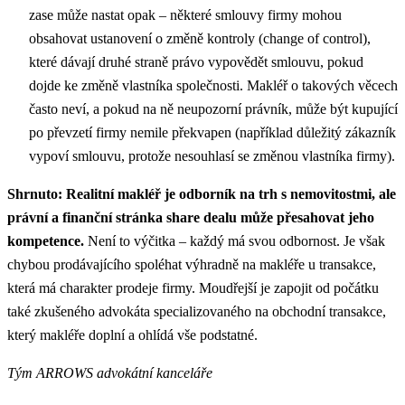
zase může nastat opak – některé smlouvy firmy mohou
obsahovat ustanovení o změně kontroly (change of control),
které dávají druhé straně právo vypovědět smlouvu, pokud
dojde ke změně vlastníka společnosti. Makléř o takových věcech
často neví, a pokud na ně neupozorní právník, může být kupující
po převzetí firmy nemile překvapen (například důležitý zákazník
vypoví smlouvu, protože nesouhlasí se změnou vlastníka firmy).
Shrnuto:
Realitní makléř je odborník na trh s nemovitostmi, ale
právní a finanční stránka share dealu může přesahovat jeho
kompetence.
Není to výčitka – každý má svou odbornost. Je však
chybou prodávajícího spoléhat výhradně na makléře u transakce,
která má charakter prodeje firmy. Moudřejší je zapojit od počátku
také zkušeného advokáta specializovaného na obchodní transakce,
který makléře doplní a ohlídá vše podstatné.
Tým ARROWS advokátní kanceláře