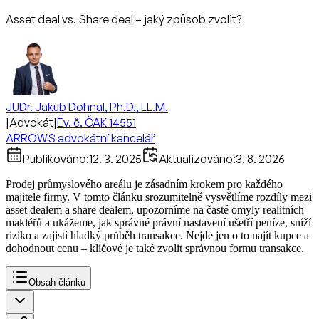
Asset deal vs. Share deal – jaký způsob zvolit?
JUDr. Jakub Dohnal, Ph.D., LL.M.
|
Advokát
|
Ev. č. ČAK 14551
ARROWS advokátní kancelář
Publikováno:
12. 3. 2025
Aktualizováno:
3. 8. 2026
Prodej průmyslového areálu je zásadním krokem pro každého
majitele firmy. V tomto článku srozumitelně vysvětlíme rozdíly mezi
asset dealem a share dealem, upozorníme na časté omyly realitních
makléřů a ukážeme, jak správné právní nastavení ušetří peníze, sníží
riziko a zajistí hladký průběh transakce. Nejde jen o to najít kupce a
dohodnout cenu – klíčové je také zvolit správnou formu transakce.
Obsah článku