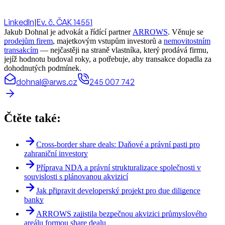
LinkedIn
|
Ev. č. ČAK 14551
Jakub Dohnal je advokát a řídící partner
ARROWS
. Věnuje se
prodejům firem
, majetkovým vstupům investorů a
nemovitostním
transakcím
— nejčastěji na straně vlastníka, který prodává firmu,
jejíž hodnotu budoval roky, a potřebuje, aby transakce dopadla za
dohodnutých podmínek.
dohnal@arws.cz
245 007 742
Čtěte také:
Cross-border share deals: Daňové a právní pasti pro
zahraniční investory
Příprava NDA a právní strukturalizace společnosti v
souvislosti s plánovanou akvizicí
Jak připravit developerský projekt pro due diligence
banky
ARROWS zajistila bezpečnou akvizici průmyslového
areálu formou share dealu