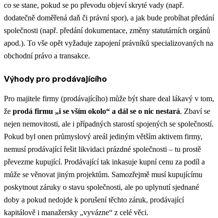
co se stane, pokud se po převodu objeví skryté vady (např.
dodatečně doměřená daň či právní spor), a jak bude probíhat předání
společnosti (např. předání dokumentace, změny statutárních orgánů
apod.). To vše opět vyžaduje zapojení právníků specializovaných na
obchodní právo a transakce.
Výhody pro prodávajícího
Pro majitele firmy (prodávajícího) může být share deal lákavý v tom,
že
prodá firmu „i se vším okolo“ a dál se o nic nestará
. Zbaví se
nejen nemovitosti, ale i případných starostí spojených se společností.
Pokud byl onen průmyslový areál jediným větším aktivem firmy,
nemusí prodávající řešit likvidaci prázdné společnosti – tu prostě
převezme kupující​. Prodávající tak inkasuje kupní cenu za podíl a
může se věnovat jiným projektům. Samozřejmě musí kupujícímu
poskytnout záruky o stavu společnosti, ale po uplynutí sjednané
doby a pokud nedojde k porušení těchto záruk, prodávající
kapitálově i manažersky „vyvázne“ z celé věci.