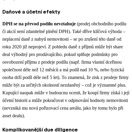
Daňové a účetní efekty
DPH se na převod podílu nevztahuje
(prodej obchodního podílu
či akcií není zdanitelné plnění DPH)​. Také dříve klíčová výhoda –
neplacení daně z nabytí nemovitosti – se po zrušení této daně od
roku 2020 již neprojeví​. Z pohledu daně z příjmů může být share
deal výhodný pro prodávajícího, pokud splňuje podmínky pro
osvobození příjmu z prodeje podílu (např. firma vlastní dceřinou
společnost déle než 12 měsíců a má podíl nad 10 %, nebo fyzická
osoba drží podíl déle než 5 let)​. To znamená, že zisk z prodeje firmy
může být za určitých okolností nezdaněný – což je významné plus.
Kupující naopak může v budoucnu ocenit, že koupí firmy získá i její
účetní historii a může pokračovat v odpisování hodnoty nemovitosti
(nevzniká mu nová pořizovací cena areálu, jako by tomu bylo při
asset dealu).
Komplikovanější due diligence