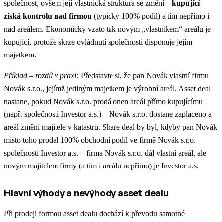
společnost, ovšem její vlastnická struktura se změní –
kupující
získá kontrolu nad firmou
(typicky 100% podíl) a tím nepřímo i
nad areálem. Ekonomicky vzato tak novým „vlastníkem“ areálu je
kupující, protože skrze ovládnutí společnosti disponuje jejím
majetkem.
Příklad – rozdíl v praxi:
Představte si, že pan Novák vlastní firmu
Novák s.r.o., jejímž jediným majetkem je výrobní areál. Asset deal
nastane, pokud Novák s.r.o. prodá onen areál přímo kupujícímu
(např. společnosti Investor a.s.) – Novák s.r.o. dostane zaplaceno a
areál změní majitele v katastru. Share deal by byl, kdyby pan Novák
místo toho prodal 100% obchodní podíl ve firmě Novák s.r.o.
společnosti Investor a.s. – firma Novák s.r.o. dál vlastní areál, ale
novým majitelem firmy (a tím i areálu nepřímo) je Investor a.s.
Hlavní výhody a nevýhody asset dealu
Při prodeji formou asset dealu dochází k převodu samotné