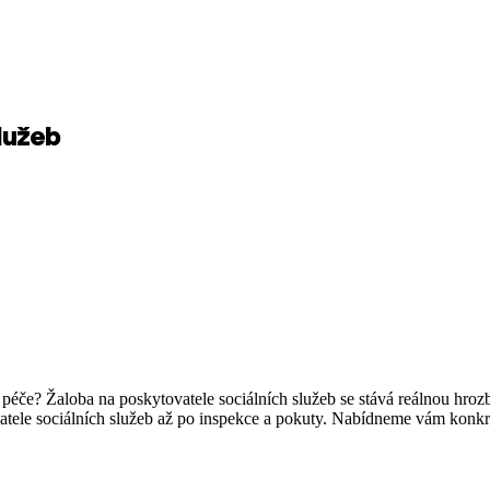
lužeb
u péče? Žaloba na poskytovatele sociálních služeb se stává reálnou hro
vatele sociálních služeb až po inspekce a pokuty. Nabídneme vám konkrét