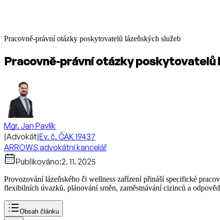
Pracovně-právní otázky poskytovatelů lázeňských služeb
Pracovně-právní otázky poskytovatelů 
Mgr. Jan Pavlík
|
Advokát
|
Ev. č. ČAK 19437
ARROWS advokátní kancelář
Publikováno:
2. 11. 2025
Provozování lázeňského či wellness zařízení přináší specifické praco
flexibilních úvazků, plánování směn, zaměstnávání cizinců a odpověd
Obsah článku