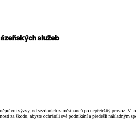
lázeňských služeb
vněprávní výzvy, od sezónních zaměstnanců po nepřetržitý provoz. V tom
nosti za škodu, abyste ochránili své podnikání a předešli nákladným s