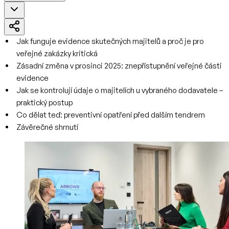
Jak funguje evidence skutečných majitelů a proč je pro
veřejné zakázky kritická
Zásadní změna v prosinci 2025: znepřístupnění veřejné části
evidence
Jak se kontrolují údaje o majitelích u vybraného dodavatele –
praktický postup
Co dělat teď: preventivní opatření před dalším tendrem
Závěrečné shrnutí