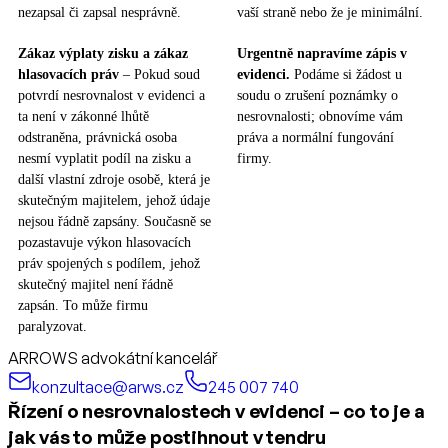
nezapsal či zapsal nesprávně.
vaší straně nebo že je minimální.
Zákaz výplaty zisku a zákaz
Urgentně napravíme zápis v
hlasovacích práv
– Pokud soud
evidenci.
Podáme si žádost u
potvrdí nesrovnalost v evidenci a
soudu o zrušení poznámky o
ta není v zákonné lhůtě
nesrovnalosti; obnovíme vám
odstraněna, právnická osoba
práva a normální fungování
nesmí vyplatit podíl na zisku a
firmy.
další vlastní zdroje osobě, která je
skutečným majitelem, jehož údaje
nejsou řádně zapsány. Současně se
pozastavuje výkon hlasovacích
práv spojených s podílem, jehož
skutečný majitel není řádně
zapsán. To může firmu
paralyzovat.
ARROWS advokátní kancelář
konzultace@arws.cz
245 007 740
Řízení o nesrovnalostech v evidenci – co to je a
jak vás to může postihnout v tendru