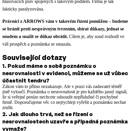
hlasovacích práv spojených s takovým podílem. Firma je tak
fakticky paralyzována.
Právníci z ARROWS vám v takovém řízení pomůžou – budeme
se bránit proti nesprávným tvrzením, sbírat důkazy, jednat se
soudem a snažit se důkaz obrátit.
Cílem je, aby soud rozhodl ve
váš prospěch a poznámka se smazala.
Související dotazy
1
.
Pokud máme o sobě poznámku o
nesrovnalosti v evidenci, můžeme se už vůbec
účastnit tendru?
Zákon vám to přímo nezakazuje. Ale v praxi vás zadavatel téměř
jistě vyloučí. Poznámka o nesrovnalosti je pro každého jasný signál,
že si veřejné peníze nechcete odsoudit nepříslušné či pochybné
firmě. Doporučujeme věc co nejrychleji vyřešit a poznámku nechat
zrušit.
2
.
Jak dlouho trvá, než se řízení o
nesrovnalostech uzavře a případná poznámka
vymaže?