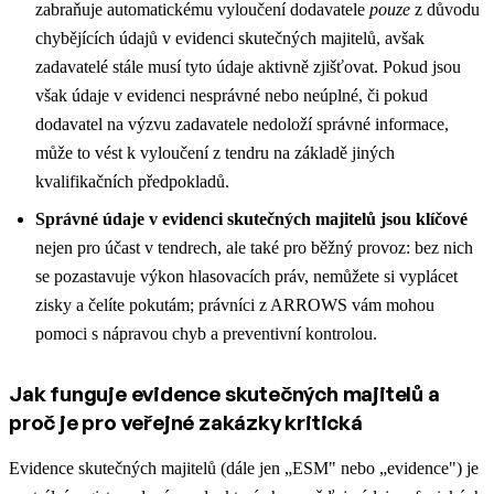
zabraňuje automatickému vyloučení dodavatele
pouze
z důvodu
chybějících údajů v evidenci skutečných majitelů, avšak
zadavatelé stále musí tyto údaje aktivně zjišťovat. Pokud jsou
však údaje v evidenci nesprávné nebo neúplné, či pokud
dodavatel na výzvu zadavatele nedoloží správné informace,
může to vést k vyloučení z tendru na základě jiných
kvalifikačních předpokladů.
Správné údaje v evidenci skutečných majitelů jsou klíčové
nejen pro účast v tendrech, ale také pro běžný provoz: bez nich
se pozastavuje výkon hlasovacích práv, nemůžete si vyplácet
zisky a čelíte pokutám; právníci z ARROWS vám mohou
pomoci s nápravou chyb a preventivní kontrolou.
Jak funguje evidence skutečných majitelů a
proč je pro veřejné zakázky kritická
Evidence skutečných majitelů (dále jen „ESM" nebo „evidence") je