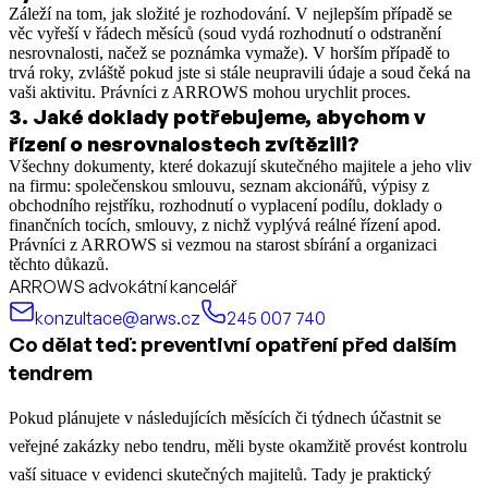
Záleží na tom, jak složité je rozhodování. V nejlepším případě se
věc vyřeší v řádech měsíců (soud vydá rozhodnutí o odstranění
nesrovnalosti, načež se poznámka vymaže). V horším případě to
trvá roky, zvláště pokud jste si stále neupravili údaje a soud čeká na
vaši aktivitu. Právníci z ARROWS mohou urychlit proces.
3
.
Jaké doklady potřebujeme, abychom v
řízení o nesrovnalostech zvítězili?
Všechny dokumenty, které dokazují skutečného majitele a jeho vliv
na firmu: společenskou smlouvu, seznam akcionářů, výpisy z
obchodního rejstříku, rozhodnutí o vyplacení podílu, doklady o
finančních tocích, smlouvy, z nichž vyplývá reálné řízení apod.
Právníci z ARROWS si vezmou na starost sbírání a organizaci
těchto důkazů.
ARROWS advokátní kancelář
konzultace@arws.cz
245 007 740
Co dělat teď: preventivní opatření před dalším
tendrem
Pokud plánujete v následujících měsících či týdnech účastnit se
veřejné zakázky nebo tendru, měli byste okamžitě provést kontrolu
vaší situace v evidenci skutečných majitelů. Tady je praktický