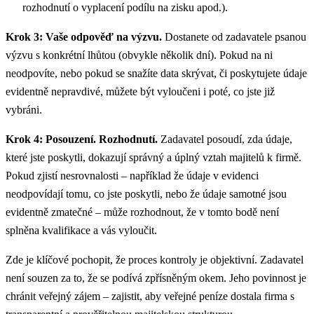
rozhodnutí o vyplacení podílu na zisku apod.).
Krok 3: Vaše odpověď na výzvu.
Dostanete od zadavatele psanou
výzvu s konkrétní lhůtou (obvykle několik dní). Pokud na ni
neodpovíte, nebo pokud se snažíte data skrývat, či poskytujete údaje
evidentně nepravdivé, můžete být vyloučeni i poté, co jste již
vybráni.
Krok 4: Posouzení. Rozhodnutí.
Zadavatel posoudí, zda údaje,
které jste poskytli, dokazují správný a úplný vztah majitelů k firmě.
Pokud zjistí nesrovnalosti – například že údaje v evidenci
neodpovídají tomu, co jste poskytli, nebo že údaje samotné jsou
evidentně zmatečné – může rozhodnout, že v tomto bodě není
splněna kvalifikace a vás vyloučit.
Zde je klíčové pochopit, že proces kontroly je objektivní. Zadavatel
není souzen za to, že se podívá zpřísněným okem. Jeho povinnost je
chránit veřejný zájem – zajistit, aby veřejné peníze dostala firma s