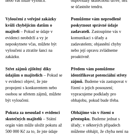
nebo vás může vyloučit.
odpovídaly skutečnosti dříve, než
se účastníte tendru.
Vyloučení z veřejné zakázky
Pomůžeme vám neprodleně
kvůli chybějícím datům o
poskytnout správné údaje
majiteli
– Pokud se údaje v
zadavateli.
Zastoupíme vás v
evidenci neobdrží a vy je
komunikaci s úřady a
neposkytnete včas, můžete být
zadavatelem; objasnění chyby
vyloučeni a ztratíte šanci na
nebo její opravu zvládneme
zakázku.
proaktivně.
Střet zájmů zjištěný díky
Předem vám pomůžeme
údajům o majitelích
– Pokud se
identifikovat potenciální střety
v evidenci objeví, že jste
zájmů.
Budeme vás zastupovat v
propojeni s konkurentem nebo
řízení o jejich posouzení;
osobou se střetem zájmů, můžete
vypracujeme podklady pro
být vyloučeni.
obhajobu, pokud bude třeba.
Pokuta za nesoulad v evidenci
Obhájíme vás v řízení o
skutečných majitelů
– Státní
přestupku.
Budeme jednat s
orgán vám může uložit pokutu až
úřady; v některých případech
500 000 Kč za to, že jste údaje
můžeme obhájit, že chyba není na