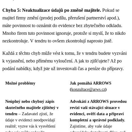
Chyba 5: Neaktualizace údajů po změně majitele.
Pokud se
majitel firmy změní (prodej podílu, přerušení partnerství apod.),
máte povinnost to oznámit do evidence bez zbytečného odkladu.
Mnoho firem tuto povinnost ignoruje, protože si myslí, že to nikdo
nezkontroluje. V tendru to ovšem zkontrolují naprosto jistě.
Každá z těchto chyb může vést k tomu, že v tendru budete vyzváni
k vyjasnění, nebo přímému vyloučení. A jak to zjišťujete? Až po
podání nabídky, když jste už investovali čas a peníze do přípravy.
Možné problémy
Jak pomáhá ARROWS
(
konzultace@arws.cz
)
Neúplný nebo chybný zápis
Advokáti z ARROWS provedou
skutečného majitele zjištěný v
revizi vaší stávající situace v
tendru
– Zadavatel zjistí, že
evidenci, ověří data a připraví
údaje v evidenci neodpovídají
kompletní a správné podklady.
realitě; vyzve vás k vysvětlení
Zajistíme, aby vaše údaje