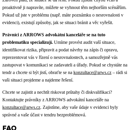
proaktivně ji napravíte, můžete se vyhnout těm nejhorším scénářům.
Pokud už jste v problému (např. máte poznámku o nesrovnalosti v
evidenci), existují způsoby, jak se situaci bránit a věc vyřešit.
Právníci z ARROWS advokátní kanceláře se na tuto
problematiku specializují.
Umíme provést audit vaší situace,
identifikovat rizika, připravit a podat návrhy na zápis či opravu,
reprezentovat vás v řízení o nesrovnalostech, a samozřejmě vás
zastupovat v komunikaci se zadavateli a úřady. Pokud se chystáte na
tendr a chcete si být jistí, obraťte se na
konzultace@arws.cz
– rádi si
vaši situaci projdeme a najdeme řešení.
Chcete se zajistit a nechtít riskovat průtahy či diskvalifikaci?
Kontaktujte právníky z ARROWS advokátní kanceláře na
konzultace@arws.cz
. Zajistíme, aby vaše údaje v evidenci byly
správné a vaše účast v tendru bezproblémová.
FAQ