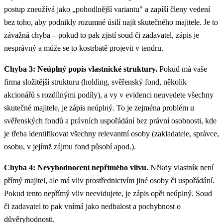
postup zneužívá jako „pohodlnější variantu" a zapíší členy vedení
bez toho, aby podnikly rozumné úsilí najít skutečného majitele. Je to
závažná chyba – pokud to pak zjistí soud či zadavatel, zápis je
nesprávný a může se to kostrbatě projevit v tendru.
Chyba 3: Neúplný popis vlastnické struktury.
Pokud má vaše
firma složitější strukturu (holding, svěřenský fond, několik
akcionářů s rozdílnými podíly), a vy v evidenci neuvedete všechny
skutečné majitele, je zápis neúplný. To je zejména problém u
svěřenských fondů a právních uspořádání bez právní osobnosti, kde
je třeba identifikovat všechny relevantní osoby (zakladatele, správce,
osobu, v jejímž zájmu fond působí apod.).
Chyba 4: Nevyhodnocení nepřímého vlivu.
Někdy vlastník není
přímý majitel, ale má vliv prostřednictvím jiné osoby či uspořádání.
Pokud tento nepřímý vliv neevidujete, je zápis opět neúplný. Soud
či zadavatel to pak vnímá jako nedbalost a pochybnost o
důvěryhodnosti.