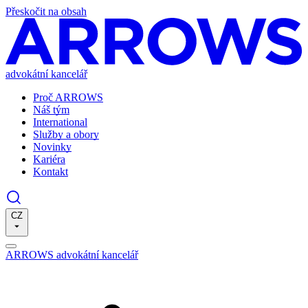
Přeskočit na obsah
advokátní kancelář
Proč ARROWS
Náš tým
International
Služby a obory
Novinky
Kariéra
Kontakt
CZ
ARROWS advokátní kancelář