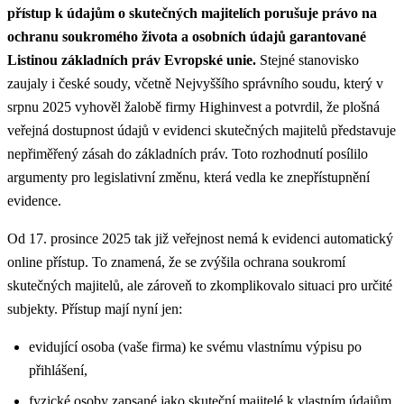
přístup k údajům o skutečných majitelích porušuje právo na
ochranu soukromého života a osobních údajů garantované
Listinou základních práv Evropské unie.
Stejné stanovisko
zaujaly i české soudy, včetně Nejvyššího správního soudu, který v
srpnu 2025 vyhověl žalobě firmy Highinvest a potvrdil, že plošná
veřejná dostupnost údajů v evidenci skutečných majitelů představuje
nepřiměřený zásah do základních práv. Toto rozhodnutí posílilo
argumenty pro legislativní změnu, která vedla ke znepřístupnění
evidence.
Od 17. prosince 2025 tak již veřejnost nemá k evidenci automatický
online přístup. To znamená, že se zvýšila ochrana soukromí
skutečných majitelů, ale zároveň to zkomplikovalo situaci pro určité
subjekty. Přístup mají nyní jen:
evidující osoba (vaše firma) ke svému vlastnímu výpisu po
přihlášení,
fyzické osoby zapsané jako skuteční majitelé k vlastním údajům,