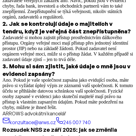
zadavatelé veřejných zakázek ano. Navíc, pokud jsou v evidenci
chyby, řada bank, investorů a obchodních partnerů vám to také
znepříjemní. Znepřístupnění se týká veřejnosti, nikoliv státních
orgánů, zadavatelů a regulátorů.
2
.
Jak se kontrolují údaje o majitelích v
tendru, když je veřejná část znepřístupněna?
Zadavatelé si mohou zajistit přístup prostřednictvím dálkového
přístupu. Orgány veřejné moci mají přístup přes jednotný identitní
prostor (JIP) nebo na základě žádosti. Pokud zadavatel není
orgánem veřejné moci, může si o přístup žádat. V každém případě si
zadavatel údaje zjistí – jen to trvá déle.
3
.
Mohu si sám zjistit, jaké údaje o mně jsou v
evidenci zapsány?
Ano. Pokud je vaše společnost zapsána jako evidující osoba, máte
právo si vyžádat úplný výpis ze záznamů vaší společnosti. K tomuto
účelu se přihlásíte datovou schránkou vaší společnosti. Fyzické
osoby zapsané v evidenci jako skuteční majitelé mají právo na
přístup k vlastním zapsaným údajům. Pokud máte podezření na
chyby, můžete je ihned řešit.
ARROWS advokátní kancelář
konzultace@arws.cz
245 007 740
Rozsudek NSS ze září 2025: jak se změnila