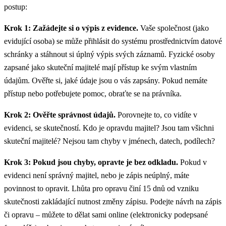
postup:
Krok 1: Zažádejte si o výpis z evidence.
Vaše společnost (jako
evidující osoba) se může přihlásit do systému prostřednictvím datové
schránky a stáhnout si úplný výpis svých záznamů. Fyzické osoby
zapsané jako skuteční majitelé mají přístup ke svým vlastním
údajům. Ověřte si, jaké údaje jsou o vás zapsány. Pokud nemáte
přístup nebo potřebujete pomoc, obraťte se na právníka.
Krok 2: Ověřte správnost údajů.
Porovnejte to, co vidíte v
evidenci, se skutečností. Kdo je opravdu majitel? Jsou tam všichni
skuteční majitelé? Nejsou tam chyby v jménech, datech, podílech?
Krok 3: Pokud jsou chyby, opravte je bez odkladu.
Pokud v
evidenci není správný majitel, nebo je zápis neúplný, máte
povinnost to opravit. Lhůta pro opravu činí 15 dnů od vzniku
skutečnosti zakládající nutnost změny zápisu. Podejte návrh na zápis
či opravu – můžete to dělat sami online (elektronicky podepsané