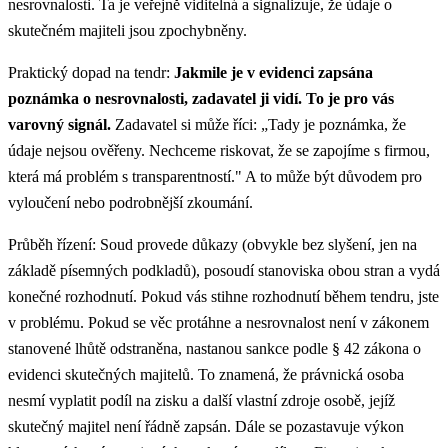
nesrovnalosti. Ta je veřejně viditelná a signalizuje, že údaje o
skutečném majiteli jsou zpochybněny.
Praktický dopad na tendr:
Jakmile je v evidenci zapsána
poznámka o nesrovnalosti, zadavatel ji vidí. To je pro vás
varovný signál.
Zadavatel si může říci: „Tady je poznámka, že
údaje nejsou ověřeny. Nechceme riskovat, že se zapojíme s firmou,
která má problém s transparentností." A to může být důvodem pro
vyloučení nebo podrobnější zkoumání.
Průběh řízení: Soud provede důkazy (obvykle bez slyšení, jen na
základě písemných podkladů), posoudí stanoviska obou stran a vydá
konečné rozhodnutí. Pokud vás stihne rozhodnutí během tendru, jste
v problému. Pokud se věc protáhne a nesrovnalost není v zákonem
stanovené lhůtě odstraněna, nastanou sankce podle § 42 zákona o
evidenci skutečných majitelů. To znamená, že právnická osoba
nesmí vyplatit podíl na zisku a další vlastní zdroje osobě, jejíž
skutečný majitel není řádně zapsán. Dále se pozastavuje výkon