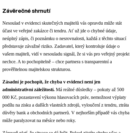
Závěrečné shrnutí
Nesoulad v evidenci skutečných majitelů vás opravdu může stát
účast ve veřejné zakázce či tendru. Ať už jde o chybné údaje,
neúplný zápis, či poznámku o nesrovnalosti, každá z těchto situací
představuje závažné riziko. Zadavatel, který kontroluje údaje o
vašem majiteli, vidí v nesouladu signál, že si vás pro veřejný projekt
nechce. A to pochopitelně – chce partnera s transparentní a
prověřitelnou majitelskou strukturou.
Zásadní je pochopit, že chyba v evidenci není jen
administrativní záležitostí.
Má reálné důsledky – pokuty až 500
000 Kč, pozastavení výkonu hlasovacích práv, nemožnost výplaty
podílu na zisku a dalších vlastních zdrojů, vyloučení z tendru, ztráta
důvěry bank a obchodních partnerů. V nejhorším případě vás chyba
může paralyzovat na měsíce nebo roky.
Zároveň platí, že situace se dá řešit. Pokud zjistíte chybu včas a