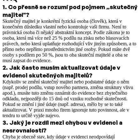
1
.
Co přesně se rozumí pod pojmem „skutečný
majitel"?
Skutečný majitel je konkrétní fyzická osoba (člověk), která v
konečném důsledku vlastní nebo kontroluje vaši firmu. Není to
právnická osoba či nějaký abstraktní koncept. Podle zákona je to
osoba, která má více než 25 % podílu na zisku nebo hlasovacích
právech, nebo která uplatňuje rozhodující vliv jiným způsobem, a to
přímo nebo nepřímo prostřednictvím jiné osoby. Pokud máte dvě
osoby s podílem po 50 %, jsou to oba skuteční majitelé a oba se
musí zapsat do evidence.
2
.
Jak často musím aktualizovat údaje v
evidenci skutečných majitelů?
Kdykoliv se změní skutečný majitel nebo podstatné údaje o něm
(např. prodej podílu, vstup nového partnera, změna struktury vlivu
apod.), musíte tuto změnu oznámit do evidence bez zbytečného
odkladu, nejpozději do 15 dnů od vzniku rozhodné skutečnosti.
Pokud se změní i jiné údaje (např. adresa), mělo by se to také
aktualizovat. V praxi mnoho firem ignoruje tuto povinnost, ale v
tendru to určitě vyjde najevo.
3
.
Jaký je rozdíl mezi chybou v evidenci a
nesrovnalostí?
Chyba je obecně stav, kdy údaje v evidenci neodpovídají