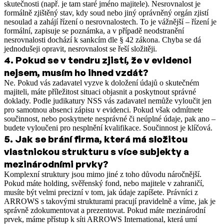
skutečnosti (např. je tam staré jméno majitele). Nesrovnalost je
formálně zjištěný stav, kdy soud nebo jiný oprávněný orgán zjistí
nesoulad a zahájí řízení o nesrovnalostech. To je vážnější – řízení je
formální, zapisuje se poznámka, a v případě neodstranění
nesrovnalosti dochází k sankcím dle § 42 zákona. Chyba se dá
jednodušeji opravit, nesrovnalost se řeší složitěji.
4
.
Pokud se v tendru zjistí, že v evidenci
nejsem, musím ho ihned vzdát?
Ne. Pokud vás zadavatel vyzve k doložení údajů o skutečném
majiteli, máte příležitost situaci objasnit a poskytnout správné
doklady. Podle judikatury NSS vás zadavatel nemůže vyloučit jen
pro samotnou absenci zápisu v evidenci. Pokud však odmítnete
součinnost, nebo poskytnete nesprávné či neúplné údaje, pak ano –
budete vyloučeni pro nesplnění kvalifikace. Součinnost je klíčová.
5
.
Jak se brání firma, která má složitou
vlastnickou strukturu s více subjekty a
mezinárodními prvky?
Komplexní struktury jsou mimo jiné z toho důvodu náročnější.
Pokud máte holding, svěřenský fond, nebo majitele v zahraničí,
musíte být velmi precizní v tom, jak údaje zapíšete. Právníci z
ARROWS s takovými strukturami pracují pravidelně a víme, jak je
správně zdokumentovat a prezentovat. Pokud máte mezinárodní
prvek, máme přístup k síti ARROWS International, která umí