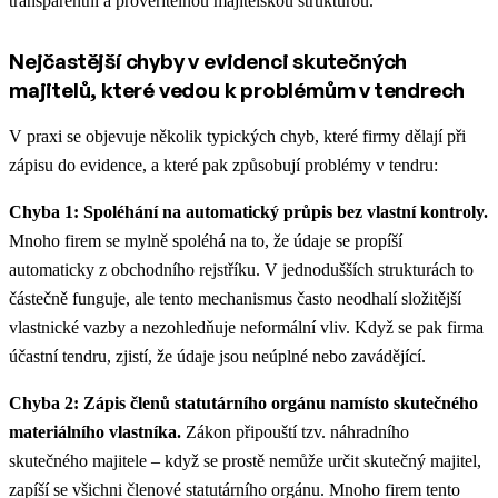
transparentní a prověřitelnou majitelskou strukturou.
Nejčastější chyby v evidenci skutečných
majitelů, které vedou k problémům v tendrech
V praxi se objevuje několik typických chyb, které firmy dělají při
zápisu do evidence, a které pak způsobují problémy v tendru:
Chyba 1: Spoléhání na automatický průpis bez vlastní kontroly.
Mnoho firem se mylně spoléhá na to, že údaje se propíší
automaticky z obchodního rejstříku. V jednodušších strukturách to
částečně funguje, ale tento mechanismus často neodhalí složitější
vlastnické vazby a nezohledňuje neformální vliv. Když se pak firma
účastní tendru, zjistí, že údaje jsou neúplné nebo zavádějící.
Chyba 2: Zápis členů statutárního orgánu namísto skutečného
materiálního vlastníka.
Zákon připouští tzv. náhradního
skutečného majitele – když se prostě nemůže určit skutečný majitel,
zapíší se všichni členové statutárního orgánu. Mnoho firem tento