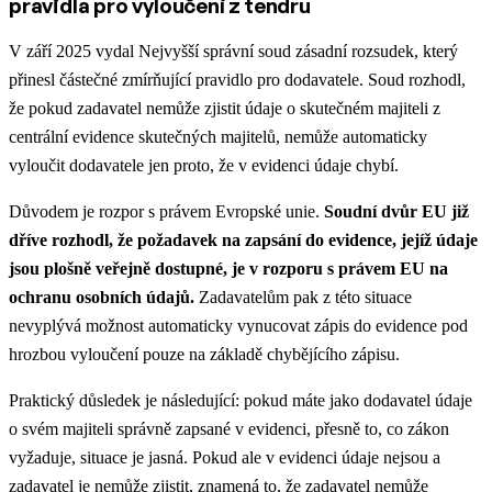
pravidla pro vyloučení z tendru
V září 2025 vydal Nejvyšší správní soud zásadní rozsudek, který
přinesl částečné zmírňující pravidlo pro dodavatele. Soud rozhodl,
že pokud zadavatel nemůže zjistit údaje o skutečném majiteli z
centrální evidence skutečných majitelů, nemůže automaticky
vyloučit dodavatele jen proto, že v evidenci údaje chybí.
Důvodem je rozpor s právem Evropské unie.
Soudní dvůr EU již
dříve rozhodl, že požadavek na zapsání do evidence, jejíž údaje
jsou plošně veřejně dostupné, je v rozporu s právem EU na
ochranu osobních údajů.
Zadavatelům pak z této situace
nevyplývá možnost automaticky vynucovat zápis do evidence pod
hrozbou vyloučení pouze na základě chybějícího zápisu.
Praktický důsledek je následující: pokud máte jako dodavatel údaje
o svém majiteli správně zapsané v evidenci, přesně to, co zákon
vyžaduje, situace je jasná. Pokud ale v evidenci údaje nejsou a
zadavatel je nemůže zjistit, znamená to, že zadavatel nemůže