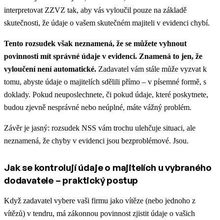
interpretovat ZZVZ tak, aby vás vyloučil pouze na základě
skutečnosti, že údaje o vašem skutečném majiteli v evidenci chybí.
Tento rozsudek však neznamená, že se můžete vyhnout
povinnosti mít správné údaje v evidenci. Znamená to jen, že
vyloučení není automatické.
Zadavatel vám stále může vyzvat k
tomu, abyste údaje o majitelích sdělili přímo – v písemné formě, s
doklady. Pokud neuposlechnete, či pokud údaje, které poskytnete,
budou zjevně nesprávné nebo neúplné, máte vážný problém.
Závěr je jasný: rozsudek NSS vám trochu ulehčuje situaci, ale
neznamená, že chyby v evidenci jsou bezproblémové. Jsou.
Jak se kontrolují údaje o majitelích u vybraného
dodavatele – praktický postup
Když zadavatel vybere vaši firmu jako vítěze (nebo jednoho z
vítězů) v tendru, má zákonnou povinnost zjistit údaje o vašich