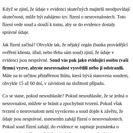
Když se zjistí, že údaje v evidenci skutečných majitelů neodpovídají
skutečnosti, může být zahájeno tzv. řízení o nesrovnalostech. Toto
řízení vede soud a slouží k tomu, aby se do evidence dostaly
správné údaje.
Jak řízení začíná? Obvykle tak, že nějaký orgán (banka provádějící
ověření klienta, úřad, nebo třeba sám soud) zjistí, že údaje v
evidenci jsou nesprávné.
Soud vás pak jako evidující osobu (vaši
firmu) vyzve, abyste nesrovnalost vysvětlili nebo ji odstranili.
Máte na to určitou přiměřenou lhůtu, která bývá stanovena soudem,
obvykle 15 až 60 dní, v závislosti na složitosti případu.
Co se stane, pokud nesouhlasíte? Pokud nesouhlasíte, že se jedná o
nesrovnalost, můžete se bránit a zpochybnit tvrzení. Pokud však
tvrzení o nesrovnalosti není vyvráceno a soud dojde k závěru, že
údaje jsou nesprávné, usnesením zahájí řízení o nesrovnalostech.
Pokud soud řízení zahájí, do evidence se zapisuje poznámka o