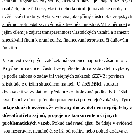
centrální registr vedený soudy, který shromažďuje údaje o fyzických
osobách, které fakticky vlastní nebo kontrolují právnické osoby a
svěřenské struktury. Byla zavedena jako přímý důsledek evropských
směrnic proti legalizaci výnosů z trestné činnosti (AML směrnice)
a
jejím cílem je zajistit transparentnost vlastnických vztahů a zamezit
zneužívání firem k praní peněz, financování terorismu či daňovým
únikům.
V kontextu veřejných zakázek má evidence naprosto zásadní roli.
Když se firma chce účastnit veřejného tendru a zadavatel ji vybere,
je podle zákona o zadávání veřejných zakázek (ZZVZ) povinen
zjistit údaje o jejím skutečném majiteli.
U složitějších struktur
dodavatelů se vyplatí mít předem zkontrolované podklady k ESM i
kvalifikaci v rámci
právního poradenství pro veřejné zakázky
.
Tyto
údaje slouží k ověření, že vybraný dodavatel není nepřijatelný z
důvodů střetu zájmů, propojení s konkurentem či jiných
problematických vazeb.
Pokud zadavatel zjistí, že údaje v evidenci
jsou nesprávné, neúplné či se liší od reality, nebo pokud dodavatel