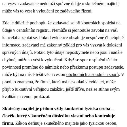
na výzvu zadavatele nedoloží správné údaje o skutečném majiteli,
může vás to vést k vyloučení ze zadávacího řízení.
Zde je důležité pochopit, že zadavatel se při kontrolách spoléhá na
údaje v centrálním registru. Nemůže si jednoduše zavolat na vaši
kancelář a zeptat se. Pokud evidence obsahuje nesprávné či neúplné
informace, zadavatel má zákonný základ pro vás vyzvat k doložení
správných údajů. Pokud tyto údaje neposkytnete nebo jsou i nadále
chybné, může to vést k vyloučení.
Když se spor o splnění těchto
povinností promítne do námitek nebo přezkumu postupu zadavatele,
může být na místě řešit věc i cestou
obchodních a soudních sporů
.
V
praxi to znamená, že firma, která má nesoulad v evidenci, může
přijít o lukrativní veřejnou zakázku ještě dříve, než se stihne svým
kvalitám a cenou prokázat.
Skutečný majitel je přitom vždy konkrétní fyzická osoba –
člověk, který v konečném důsledku vlastní nebo kontroluje
firmu.
Zákon definuje skutečného majitele jako fyzickou osobu,