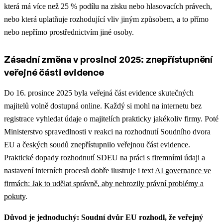
která má více než 25 % podílu na zisku nebo hlasovacích právech,
nebo která uplatňuje rozhodující vliv jiným způsobem, a to přímo
nebo nepřímo prostřednictvím jiné osoby.
Zásadní změna v prosinci 2025: znepřístupnění
veřejné části evidence
Do 16. prosince 2025 byla veřejná část evidence skutečných
majitelů volně dostupná online. Každý si mohl na internetu bez
registrace vyhledat údaje o majitelích prakticky jakékoliv firmy. Poté
Ministerstvo spravedlnosti v reakci na rozhodnutí Soudního dvora
EU a českých soudů znepřístupnilo veřejnou část evidence.
Praktické dopady rozhodnutí SDEU na práci s firemními údaji a
nastavení interních procesů dobře ilustruje i text
AI governance ve
firmách: Jak to udělat správně, aby nehrozily právní problémy a
pokuty
.
Důvod je jednoduchý: Soudní dvůr EU rozhodl, že veřejný