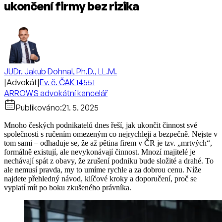
ukončení firmy bez rizika
JUDr. Jakub Dohnal, Ph.D., LL.M.
|
Advokát
|
Ev. č. ČAK 14551
ARROWS advokátní kancelář
Publikováno:
21. 5. 2025
Mnoho českých podnikatelů dnes řeší, jak ukončit činnost své
společnosti s ručením omezeným co nejrychleji a bezpečně. Nejste v
tom sami – odhaduje se, že až pětina firem v ČR je tzv. „mrtvých“,
formálně existují, ale nevykonávají činnost. Mnozí majitelé je
nechávají spát z obavy, že zrušení podniku bude složité a drahé. To
ale nemusí pravda, my to umíme rychle a za dobrou cenu. Níže
najdete přehledný návod, klíčové kroky a doporučení, proč se
vyplatí mít po boku zkušeného právníka.