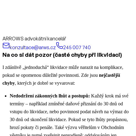
ARROWS advokátní kancelář
konzultace@arws.cz
245 007 740
Na co si dát pozor (časté chyby při likvidaci)
I zdánlivě „jednoduchá“ likvidace může narazit na komplikace,
pokud se opomenou důležité povinnosti. Zde jsou
nejčastější
chyby
, kterých je dobré se vyvarovat:
Nedodržení zákonných lhůt a postupů:
Každý krok má své
termíny – například zmíněné daňové přiznání do 30 dnů od
vstupu do likvidace, nebo povinnost podat návrh na výmaz do
30 dnů od skončení likvidace. Pokud se tyto lhůty propásnou,
hrozí pokuty či penále. Také výzvu věřitelům v Obchodním
věstníku je nutné zveřejnit neprodleně; oddalováním jen