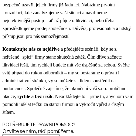
bezpečně uzavřít jejich firmy již řadu let. Nabízíme prvotní
konzultaci, kde zanalyzujeme vaši situaci a navrhneme
nejefektivnější postup – ať už půjde o likvidaci, nebo třeba
zprostředkujeme prodej společnosti. Důvěra, profesionalita a lidský
přístup jsou pro nás samozřejmostí.
Kontaktujte nás co nejdříve
a předejděte scénáři, kdy se z
neřešené „spící“ firmy stane skutečná zátěž. Čím dříve začnete
likvidaci řešit, tím rychleji budete mít vše úspěšně za sebou. Svěřte
svůj případ do rukou odborníků – my se postaráme o právní i
administrativní stránku, vy se můžete s klidem soustředit na
budoucnost. Společně zajistíme, že ukončení vaší s.r.o. proběhne
hladce,
rychle a bez rizik
. Neodkládejte to – jsme tu, abychom vám
pomohli udělat tečku za starou firmou a vykročit vpřed s čistým
štítem.
POTŘEBUJETE PRÁVNÍ POMOC?
Ozvěte se nám, rádi pomůžeme.