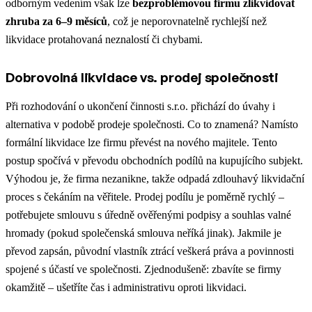
odborným vedením však lze
bezproblémovou firmu zlikvidovat
zhruba za 6–9 měsíců
, což je neporovnatelně rychlejší než
likvidace protahovaná neznalostí či chybami.
Dobrovolná likvidace vs. prodej společnosti
Při rozhodování o ukončení činnosti s.r.o. přichází do úvahy i
alternativa v podobě prodeje společnosti. Co to znamená? Namísto
formální likvidace lze firmu převést na nového majitele. Tento
postup spočívá v převodu obchodních podílů na kupujícího subjekt.
Výhodou je, že firma nezanikne, takže odpadá zdlouhavý likvidační
proces s čekáním na věřitele. Prodej podílu je poměrně rychlý –
potřebujete smlouvu s úředně ověřenými podpisy a souhlas valné
hromady (pokud společenská smlouva neříká jinak). Jakmile je
převod zapsán, původní vlastník ztrácí veškerá práva a povinnosti
spojené s účastí ve společnosti. Zjednodušeně: zbavíte se firmy
okamžitě – ušetříte čas i administrativu oproti likvidaci.