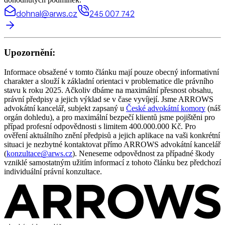
dohnal@arws.cz
245 007 742
Upozornění:
Informace obsažené v tomto článku mají pouze obecný informativní
charakter a slouží k základní orientaci v problematice dle právního
stavu k roku 2025. Ačkoliv dbáme na maximální přesnost obsahu,
právní předpisy a jejich výklad se v čase vyvíjejí. Jsme ARROWS
advokátní kancelář, subjekt zapsaný u
České advokátní komory
(náš
orgán dohledu), a pro maximální bezpečí klientů jsme pojištěni pro
případ profesní odpovědnosti s limitem 400.000.000 Kč. Pro
ověření aktuálního znění předpisů a jejich aplikace na vaši konkrétní
situaci je nezbytné kontaktovat přímo ARROWS advokátní kancelář
(
konzultace@arws.cz
). Neneseme odpovědnost za případné škody
vzniklé samostatným užitím informací z tohoto článku bez předchozí
individuální právní konzultace.