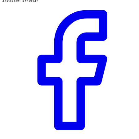
advokátní kancelář