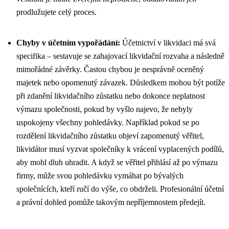
prodlužujete celý proces.
Chyby v účetním vypořádání:
Účetnictví v likvidaci má svá
specifika – sestavuje se
zahajovací likvidační rozvaha a následně
mimořádné závěrky. Častou chybou je nesprávně oceněný
majetek nebo opomenutý závazek. Důsledkem mohou být potíže
při zdanění likvidačního zůstatku nebo dokonce neplatnost
výmazu společnosti, pokud by vyšlo najevo, že nebyly
uspokojeny všechny pohledávky. Například pokud se po
rozdělení likvidačního zůstatku
objeví zapomenutý věřitel,
likvidátor musí vyzvat společníky k vrácení vyplacených podílů,
aby mohl dluh uhradit. A když se věřitel přihlásí až po výmazu
firmy, může svou pohledávku vymáhat po bývalých
společnících, kteří ručí do výše, co obdrželi. Profesionální účetní
a právní dohled pomůže takovým nepříjemnostem předejít.