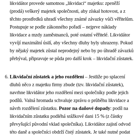
likvidátor provede samotnou „likvidaci“ majetku: zpeněží
(prodá) veškerý majetek společnosti, aby získal hotovost, a z
těchto prostředků uhradí všechny známé závazky vůči věřitelům.
Postupuje se podle zákonného pořadí – nejprve náklady
likvidace a mzdy zaměstnanců, poté ostatní věřitelé. Likvidátor
vyvíjí maximální úsilí, aby všechny dluhy byly uhrazeny. Pokud
by nějaký majetek zůstal neprodejný nebo by po úhradě závazků
přebýval, připravuje se půda pro další krok – likvidační zůstatek.
Likvidační zůstatek a jeho rozdělení
– Jestliže po splacení
dluhů něco z majetku firmy zbude (tzv. likvidační zůstatek),
navrhne likvidátor jeho rozdělení mezi společníky podle jejich
podílů. Valná hromada schvaluje zprávu o průběhu likvidace a
návrh rozdělení zůstatku.
Pozor na daňové dopady
: podíl na
likvidačním zůstatku podléhá srážkové dani 15 % (z částky
převyšující původní vklad společníka). Likvidátor zajistí odvod
této daně a společníci obdrží čistý zůstatek. Je také nutné podat