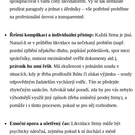
spolupracovat s vámi coby likvidátorem. Vy se tak nemusíte
prodírat paragrafy a jednat s úředníky – vše potřebné proběhne
na profesionální úrovni a transparentně.
Řešení komplikací a individuální přístup:
Každá firma je jiná.
Narazí-li se v průběhu likvidace na nečekaný problém (např.
pozdní zjištění nějakého dluhu, popírání pohledávek, spor mezi
společníky, nutnost mezinárodně ověřit dokumenty atd.),
právník ho umí řešit
. Má zkušenosti s jednáním soudu v
situacích, kdy je třeba prodloužit lhůtu či získat výjimku – soudy
odpovědným žadatelům vycházejí vstříc. Tím se předejde
zbytečným sankcím. Advokát také poradí, zda by pro vás nebylo
výhodnější využít jiný způsob (třeba zmíněný prodej firmy), a
pomůže i s tímto procesem, pokud se pro něj rozhodnete.
Emoční opora a ušetřený čas:
Likvidace firmy může být
psychicky náročná, zejména pokud k ní dochází z méně