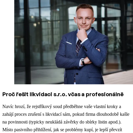
Proč řešit likvidaci s.r.o. včas a profesionálně
Navíc hrozí, že rejstříkový soud předběhne vaše vlastní kroky a
zahájí proces zrušení s likvidací sám, pokud firma dlouhodobě kašle
na povinnosti (typicky neukládá závěrky do sbírky listin apod.).
Místo pasivního přihlížení, jak se problémy kupí, je lepší převzít