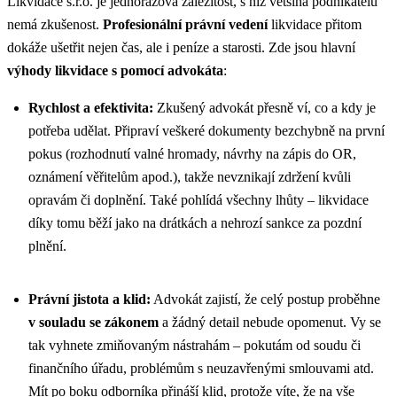
Likvidace s.r.o. je jednorázová záležitost, s níž většina podnikatelů
nemá zkušenost.
Profesionální právní vedení
likvidace přitom
dokáže ušetřit nejen čas, ale i peníze a starosti. Zde jsou hlavní
výhody likvidace s pomocí advokáta
:
Rychlost a efektivita:
Zkušený advokát přesně ví, co a kdy je
potřeba udělat. Připraví veškeré dokumenty bezchybně na první
pokus (rozhodnutí valné hromady, návrhy na zápis do OR,
oznámení věřitelům apod.), takže nevznikají zdržení kvůli
opravám či doplnění. Také pohlídá všechny lhůty – likvidace
díky tomu běží jako na drátkách a nehrozí sankce za pozdní
plnění.
Právní jistota a klid:
Advokát zajistí, že celý postup proběhne
v souladu se zákonem
a žádný detail nebude opomenut. Vy se
tak vyhnete zmiňovaným nástrahám – pokutám od soudu či
finančního úřadu, problémům s neuzavřenými smlouvami atd.
Mít po boku odborníka přináší klid, protože víte, že na vše