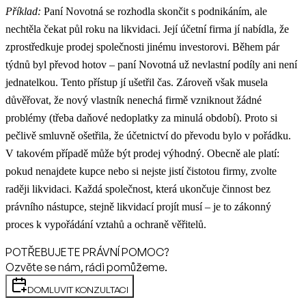
Příklad:
Paní Novotná se rozhodla skončit s podnikáním, ale
nechtěla čekat půl roku na likvidaci. Její účetní firma jí nabídla, že
zprostředkuje prodej společnosti jinému investorovi. Během pár
týdnů byl převod hotov – paní Novotná už nevlastní podíly ani není
jednatelkou. Tento přístup jí ušetřil čas. Zároveň však musela
důvěřovat, že nový vlastník nenechá firmě vzniknout žádné
problémy (třeba daňové nedoplatky za minulá období). Proto si
pečlivě smluvně ošetřila, že účetnictví do převodu bylo v pořádku.
V takovém případě může být prodej výhodný. Obecně ale platí:
pokud nenajdete kupce nebo si nejste jistí čistotou firmy, zvolte
raději likvidaci. Každá společnost, která ukončuje činnost bez
právního nástupce, stejně likvidací projít musí – je to zákonný
proces k vypořádání vztahů a ochraně věřitelů.
POTŘEBUJETE PRÁVNÍ POMOC?
Ozvěte se nám, rádi pomůžeme.
DOMLUVIT KONZULTACI