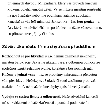
příjemných důvodů. Mít partnera, který vás provede každým
krokem, odlehčí emoční zátěž. Vy se můžete mezitím soustředit
na nový začátek nebo jiné podnikání, zatímco advokátní
kancelář za vás řeší minulost. Jak se říká –
čas jsou peníze
– a
čas, který nestrávíte běháním po úřadech, můžete věnovat tomu,
co přinese nové příjmy či radost.
Závěr: Ukončete firmu chytře a s předstihem
Rozhodnout se pro
likvidaci s.r.o.
nemusí znamenat nekonečný
maraton byrokracie. Jak jsme ukázali výše, s odbornou pomocí lze
společnost zrušit relativně rychle, korektně a bez nočních můr.
Klíčem je
jednat včas
– než se problémy nahromadí a přerostou
vám přes hlavu. Nečekejte, až úřady či soud zasáhnou proti vaší
neaktivní firmě, nebo až drobné chyby způsobí velký malér.
Vydejte se cestou jistoty a odbornosti.
Naše advokátní kancelář
má s likvidacemi bohaté zkušenosti a pomáhá podnikatelům