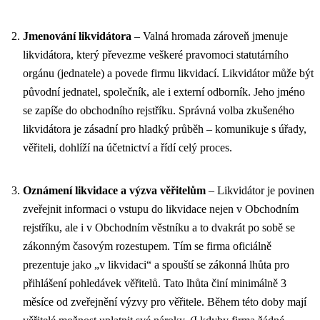
Jmenování likvidátora
– Valná hromada zároveň jmenuje
likvidátora, který převezme veškeré pravomoci statutárního
orgánu (jednatele) a povede firmu likvidací. Likvidátor může být
původní jednatel, společník, ale i externí odborník. Jeho jméno
se zapíše do obchodního rejstříku. Správná volba zkušeného
likvidátora je zásadní pro hladký průběh – komunikuje s úřady,
věřiteli, dohlíží na účetnictví a řídí celý proces.
Oznámení likvidace a výzva věřitelům
– Likvidátor je povinen
zveřejnit informaci o vstupu do likvidace nejen v Obchodním
rejstříku, ale i v Obchodním věstníku a to dvakrát po sobě se
zákonným časovým rozestupem. Tím se firma oficiálně
prezentuje jako „v likvidaci“ a spouští se zákonná
lhůta pro
přihlášení pohledávek věřitelů. Tato lhůta činí minimálně 3
měsíce od zveřejnění výzvy pro věřitele. Během této doby mají