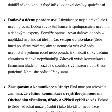
dohlíží někdo, kdo již úspěšně zlikvidoval desítky společností.
Daňové a účetní poradenství:
Likvidace je nejen právní, ale i
účetní proces. Dobrá advokátní kancelář spolupracuje s účetními
a daňovými experty. Pomůže optimalizovat daňové dopady –
například naplánovat ideální
čas vstupu do likvidace
(třeba
hned po účetní závěrce, aby se nemusela vést dvě sady
účetnictví v jednom roce) nebo poradí, jak naložit s likvidačním
zůstatkem daňově nejvýhodněji. Zároveň vyřídí komunikaci s
finančním úřadem – zažádá o souhlas s výmazem a doloží vše
potřebné. Nemusíte obíhat úřady sami.
Zastupování a komunikace s úřady:
Plná moc pro advokáta
znamená, že
většinu komunikace s rejstříkovým soudem,
Obchodním věstníkem, úřady a věřiteli vyřídí za vás
. Pokud
je třeba, advokát může působit i jako likvidátor nebo úzce