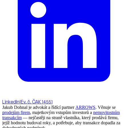
LinkedIn
|
Ev. č. ČAK 14551
Jakub Dohnal je advokát a řídící partner
ARROWS
. Věnuje se
prodejům firem
, majetkovým vstupům investorů a
nemovitostním
transakcím
— nejčastěji na straně vlastníka, který prodává firmu,
jejíž hodnotu budoval roky, a potřebuje, aby transakce dopadla za
dohodnutých podmínek.