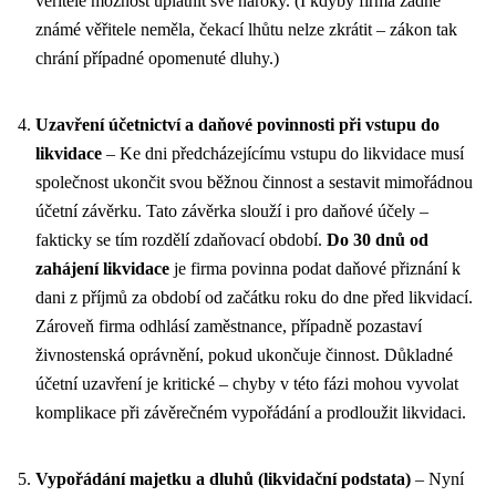
věřitelé možnost uplatnit své nároky. (I kdyby firma žádné
známé věřitele neměla, čekací lhůtu nelze zkrátit – zákon tak
chrání případné opomenuté dluhy.)
Uzavření účetnictví a daňové povinnosti při vstupu do
likvidace
– Ke dni předcházejícímu vstupu do likvidace musí
společnost ukončit svou běžnou činnost a sestavit mimořádnou
účetní závěrku. Tato závěrka slouží i pro daňové účely –
fakticky se tím rozdělí zdaňovací období.
Do 30 dnů od
zahájení likvidace
je firma povinna podat daňové přiznání k
dani z příjmů za období od začátku roku do dne před likvidací.
Zároveň firma odhlásí zaměstnance, případně pozastaví
živnostenská oprávnění, pokud ukončuje činnost. Důkladné
účetní uzavření je kritické – chyby v této fázi mohou vyvolat
komplikace při závěrečném vypořádání a prodloužit likvidaci.
Vypořádání majetku a dluhů (likvidační podstata)
– Nyní