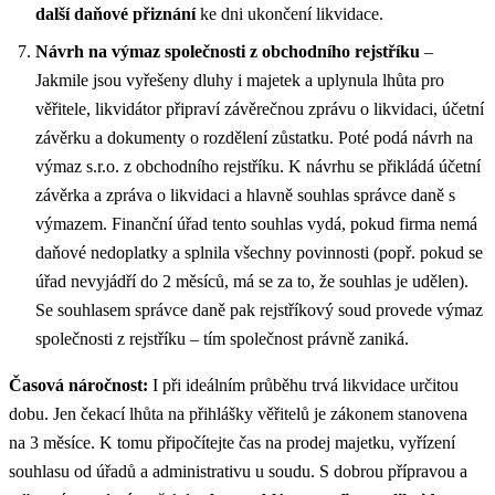
další daňové přiznání
ke dni ukončení likvidace.
Návrh na výmaz společnosti z obchodního rejstříku
–
Jakmile jsou vyřešeny dluhy i majetek a uplynula lhůta pro
věřitele, likvidátor připraví závěrečnou zprávu o likvidaci, účetní
závěrku a dokumenty o rozdělení zůstatku. Poté podá návrh na
výmaz s.r.o. z obchodního rejstříku. K návrhu se přikládá účetní
závěrka a zpráva o likvidaci a hlavně souhlas správce daně s
výmazem. Finanční úřad tento souhlas vydá, pokud firma nemá
daňové nedoplatky a splnila všechny povinnosti (popř. pokud se
úřad nevyjádří do 2 měsíců, má se za to, že souhlas je udělen).
Se souhlasem správce daně pak rejstříkový soud provede výmaz
společnosti z rejstříku – tím společnost právně zaniká.
Časová náročnost:
I při ideálním průběhu trvá likvidace určitou
dobu. Jen čekací lhůta na přihlášky věřitelů je zákonem stanovena
na 3 měsíce. K tomu připočítejte čas na prodej majetku, vyřízení
souhlasu od úřadů a administrativu u soudu. S dobrou přípravou a