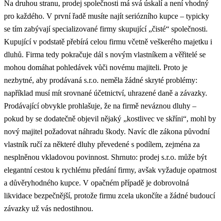
Na druhou stranu, prodej společnosti má svá úskalí a není vhodný
pro každého. V první řadě musíte najít seriózního kupce – typicky
se tím zabývají specializované firmy skupující „čisté“ společnosti.
Kupující v podstatě přebírá celou firmu včetně veškerého majetku i
dluhů. Firma tedy pokračuje dál s novým vlastníkem a věřitelé se
mohou domáhat pohledávek vůči novému majiteli. Proto je
nezbytné, aby prodávaná s.r.o. neměla žádné skryté problémy:
například musí mít srovnané účetnictví, uhrazené daně a závazky.
Prodávající obvykle prohlašuje, že na firmě neváznou dluhy –
pokud by se dodatečně objevil nějaký „kostlivec ve skříni“, mohl by
nový majitel požadovat náhradu škody. Navíc dle zákona původní
vlastník ručí za některé dluhy převedené s podílem, zejména za
nesplněnou vkladovou povinnost. Shrnuto: prodej s.r.o. může být
elegantní cestou k rychlému předání firmy, avšak vyžaduje opatrnost
a důvěryhodného kupce. V opačném případě je dobrovolná
likvidace bezpečnější, protože firmu zcela ukončíte a žádné budoucí
závazky už vás nedostihnou.