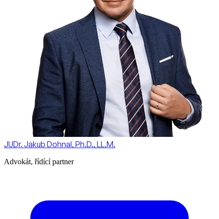
JUDr. Jakub Dohnal, Ph.D., LL.M.
Advokát, řídící partner