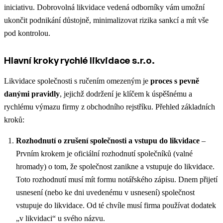
iniciativu. Dobrovolná likvidace vedená odborníky vám umožní
ukončit podnikání důstojně, minimalizovat rizika sankcí a mít vše
pod kontrolou.
Hlavní kroky rychlé likvidace s.r.o.
Likvidace společnosti s ručením omezeným je
proces s pevně
danými pravidly
, jejichž dodržení je klíčem k úspěšnému a
rychlému výmazu firmy z obchodního rejstříku. Přehled základních
kroků:
Rozhodnutí o zrušení společnosti a vstupu do likvidace
–
Prvním krokem je oficiální rozhodnutí společníků (valné
hromady) o tom, že společnost zanikne a vstupuje do likvidace.
Toto rozhodnutí musí mít formu notářského zápisu. Dnem přijetí
usnesení (nebo ke dni uvedenému v usnesení) společnost
vstupuje do likvidace. Od té chvíle musí firma používat dodatek
„v likvidaci“ u svého názvu.