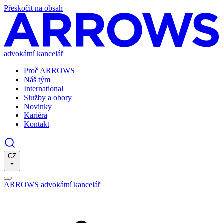
Přeskočit na obsah
advokátní kancelář
Proč ARROWS
Náš tým
International
Služby a obory
Novinky
Kariéra
Kontakt
CZ
ARROWS advokátní kancelář