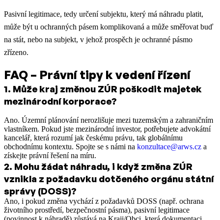
Pasivní legitimace, tedy určení subjektu, který má náhradu platit,
může být u ochranných pásem komplikovaná a může směřovat buď
na stát, nebo na subjekt, v jehož prospěch je ochranné pásmo
zřízeno.
FAQ – Právní tipy k vedení řízení
1
.
Může kraj změnou ZÚR poškodit majetek
mezinárodní korporace?
Ano. Územní plánování nerozlišuje mezi tuzemským a zahraničním
vlastníkem. Pokud jste mezinárodní investor, potřebujete advokátní
kancelář, která rozumí jak českému právu, tak globálnímu
obchodnímu kontextu. Spojte se s námi na
konzultace@arws.cz
a
získejte právní řešení na míru.
2
.
Mohu žádat náhradu, i když změna ZÚR
vznikla z požadavku dotčeného orgánu státní
správy (DOSS)?
Ano, i pokud změna vychází z požadavků DOSS (např. ochrana
životního prostředí, bezpečnostní pásma), pasivní legitimace
(povinnost k náhradě) zůstává na Kraji/Obci, která dokumentaci