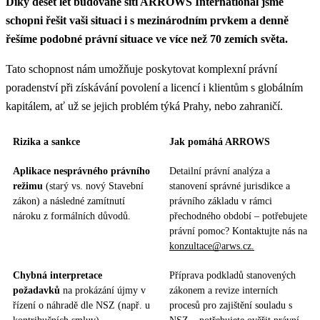
Díky deset let budované síti ARROWS International jsme
schopni řešit vaši situaci i s mezinárodním prvkem a denně
řešíme podobné právní situace ve více než 70 zemích světa.
Tato schopnost nám umožňuje poskytovat komplexní právní
poradenství při získávání povolení a licencí i klientům s globálním
kapitálem, ať už se jejich problém týká Prahy, nebo zahraničí.
Rizika a sankce
Jak pomáhá ARROWS
Aplikace nesprávného právního
Detailní právní analýza a
režimu
(starý vs. nový Stavební
stanovení správné jurisdikce a
zákon) a následné zamítnutí
právního základu v rámci
nároku z formálních důvodů.
přechodného období – potřebujete
právní pomoc? Kontaktujte nás na
konzultace@arws.cz.
Chybná interpretace
Příprava podkladů stanovených
požadavků
na prokázání újmy v
zákonem a revize interních
řízení o náhradě dle NSZ (např. u
procesů pro zajištění souladu s