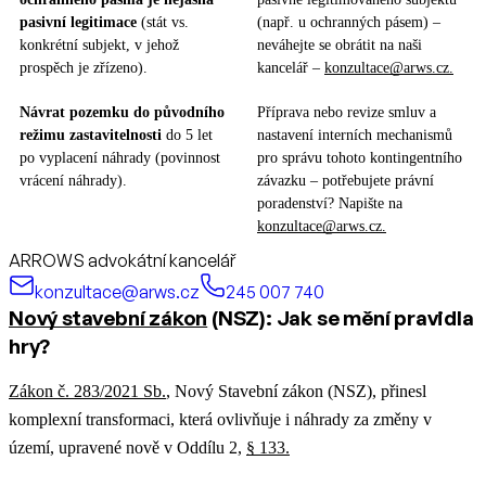
pasivní legitimace
(stát vs.
(např. u ochranných pásem) –
konkrétní subjekt, v jehož
neváhejte se obrátit na naši
prospěch je zřízeno).
kancelář –
konzultace@arws.cz.
Návrat pozemku do původního
Příprava nebo revize smluv a
režimu zastavitelnosti
do 5 let
nastavení interních mechanismů
po vyplacení náhrady (povinnost
pro správu tohoto kontingentního
vrácení náhrady).
závazku – potřebujete právní
poradenství? Napište na
konzultace@arws.cz.
ARROWS advokátní kancelář
konzultace@arws.cz
245 007 740
Nový stavební zákon
(NSZ): Jak se mění pravidla
hry?
Zákon č. 283/2021 Sb.
, Nový Stavební zákon (NSZ), přinesl
komplexní transformaci, která ovlivňuje i náhrady za změny v
území, upravené nově v Oddílu 2,
§ 133.