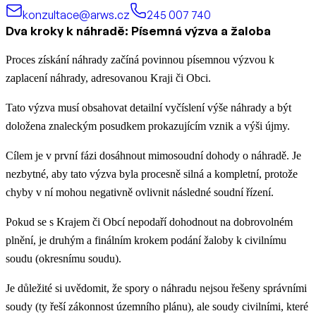
konzultace@arws.cz
245 007 740
Dva kroky k náhradě: Písemná výzva a žaloba
Proces získání náhrady začíná povinnou písemnou výzvou k
zaplacení náhrady, adresovanou Kraji či Obci.
Tato výzva musí obsahovat detailní vyčíslení výše náhrady a být
doložena znaleckým posudkem prokazujícím vznik a výši újmy.
Cílem je v první fázi dosáhnout mimosoudní dohody o náhradě.
Je
nezbytné, aby tato výzva byla procesně silná a kompletní, protože
chyby v ní mohou negativně ovlivnit následné soudní řízení.
Pokud se s Krajem či Obcí nepodaří dohodnout na dobrovolném
plnění, je druhým a finálním krokem podání žaloby k civilnímu
soudu (okresnímu soudu).
Je důležité si uvědomit, že spory o náhradu nejsou řešeny správními
soudy (ty řeší zákonnost územního plánu), ale soudy civilními, které