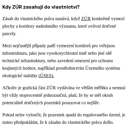
Kdy ZÚR zasahují do vlastnictví?
Zásah do vlastnického práva nastává, když
ZÚR
konkrétně vymezí
plochy a koridory nadmístního významu, které ovlivní dotčené
parcely.
Mezi nejčastější případy patří vymezení koridorů pro veřejnou
infrastrukturu, jako jsou vysokorychlostní tratě nebo jiné sítě
technické infrastruktury, nebo zavedení omezení pro ochranu
krajinných hodnot, například prostřednictvím Územního systému
ekologické stability
(ÚSES).
Ačkoliv je grafická část ZÚR vydávána ve větším měřítku a nemusí
být vždy stoprocentně jednoznačná, platí, že by se měl okruh
potenciálně dotčených pozemků posuzovat co nejšíře.
Pokud nelze vyloučit, že pozemek spadá do regulovaného území, je
nutno předpokládat, že k zásahu do vlastnického práva došlo.