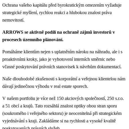
Ochrana vašeho kapitálu před byrokratickým omezením vyžaduje
strategické myšlení, rychlou reakci a hlubokou znalost práva
nemovitostí.
ARROWS se aktivně podílí na ochraně zájmů investorů v
procesech územního plánování.
Pomáháme klientům nejen s uplatněním nároku na náhradu, ale i s
proaktivními kroky, jako je vyhotovení interních směrnic nebo
včasné poskytování právních stanovisek k návrhům dokumentací.
Naše dlouhodobé zkušenosti s korporátní a veřejnou klientelou nám
dávají jedinečnou výhodu v real estate sporech.
V našem portfoliu je více než 150 akciových společností, 250 s.r.o.
a 51 obcí a krajů. Tato rozsáhlá znalost optiky obou stran sporu
(soukromého i veřejného sektoru) je neocenitelná při strategickém
vyjednávání s kraji.
Zakládáme si na rychlosti a vysoké kvalitě
poskytovaných právních služeb.