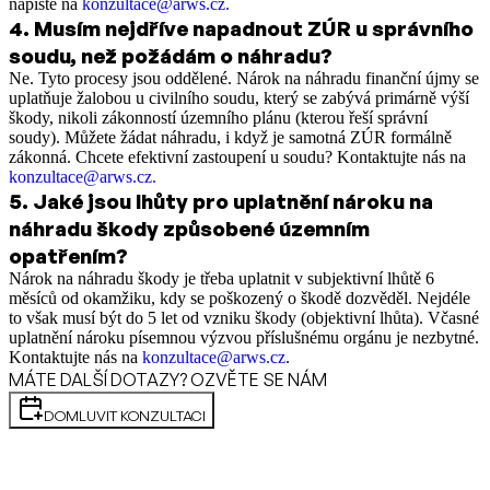
napište na
konzultace@arws.cz.
4
.
Musím nejdříve napadnout ZÚR u správního
soudu, než požádám o náhradu?
Ne.
Tyto procesy jsou oddělené. Nárok na náhradu finanční újmy se
uplatňuje žalobou u civilního soudu, který se zabývá primárně výší
škody, nikoli zákonností územního plánu (kterou řeší správní
soudy). Můžete žádat náhradu, i když je samotná ZÚR formálně
zákonná. Chcete efektivní zastoupení u soudu? Kontaktujte nás na
konzultace@arws.cz
.
5
.
Jaké jsou lhůty pro uplatnění nároku na
náhradu škody způsobené územním
opatřením?
Nárok na náhradu škody je třeba uplatnit v subjektivní lhůtě 6
měsíců od okamžiku, kdy se poškozený o škodě dozvěděl. Nejdéle
to však musí být do 5 let od vzniku škody (objektivní lhůta). Včasné
uplatnění nároku písemnou výzvou příslušnému orgánu je nezbytné.
Kontaktujte nás na
konzultace@arws.cz
.
MÁTE DALŠÍ DOTAZY? OZVĚTE SE NÁM
DOMLUVIT KONZULTACI