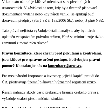
V kontextu náhrad je klíčové orientovat se v přechodných
ustanoveních.
V závislosti na tom, kdy byla územně plánovací
dokumentace vydána nebo kdy nárok vznikl, se aplikují buď
dosavadní předpisy
(Starý SZ č. 183/2006 Sb.)
, nebo již plně NSZ.
Tato právní nejistota vyžaduje detailní analýzu, aby byl nárok
uplatněn ve správném právním režimu, čímž se minimalizuje riziko
zamítnutí z formálních důvodů.
Právní konzultace, které chrání před pokutami a kontrolami,
jsou klíčové pro správné určení postupu. Potřebujete právní
pomoc? Kontaktujte nás na
konzultace@arws.cz
.
Pro mezinárodní korporace a investory, jejichž kapitál proudí do
ČR, představuje územní plánování významné regulační riziko.
Řešení náhrady škody často překračuje hranice českého práva a
vyžaduje znalost přeshraničních struktur.