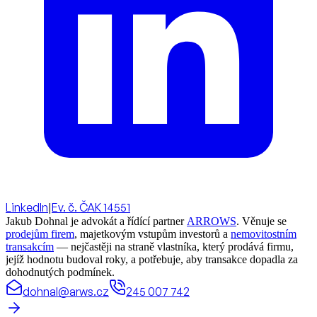
LinkedIn
|
Ev. č. ČAK 14551
Jakub Dohnal je advokát a řídící partner
ARROWS
. Věnuje se
prodejům firem
, majetkovým vstupům investorů a
nemovitostním
transakcím
— nejčastěji na straně vlastníka, který prodává firmu,
jejíž hodnotu budoval roky, a potřebuje, aby transakce dopadla za
dohodnutých podmínek.
dohnal@arws.cz
245 007 742