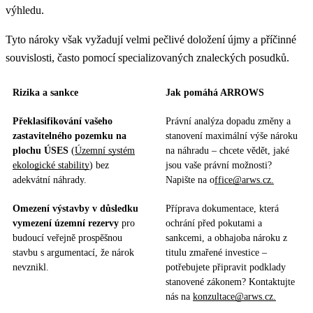
výhledu.
Tyto nároky však vyžadují velmi pečlivé doložení újmy a příčinné
souvislosti, často pomocí specializovaných znaleckých posudků.
Rizika a sankce
Jak pomáhá ARROWS
Překlasifikování vašeho
Právní analýza dopadu změny a
zastavitelného pozemku na
stanovení maximální výše nároku
plochu ÚSES
(
Územní systém
na náhradu – chcete vědět, jaké
ekologické stability
) bez
jsou vaše právní možnosti?
adekvátní náhrady.
Napište na o
ffice@arws.cz.
Omezení výstavby v důsledku
Příprava dokumentace, která
vymezení územní rezervy
pro
ochrání před pokutami a
budoucí veřejně prospěšnou
sankcemi, a obhajoba nároku z
stavbu s argumentací, že nárok
titulu zmařené investice –
nevznikl.
potřebujete připravit podklady
stanovené zákonem? Kontaktujte
nás na
konzultace@arws.cz.