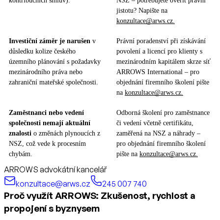
kontribučních smluv).
NSZ – potřebujete ověřit právní
jistotu? Napište na
konzultace@arws.cz.
Investiční záměr je narušen
v
Právní poradenství při získávání
důsledku kolize českého
povolení a licencí pro klienty s
územního plánování s požadavky
mezinárodním kapitálem skrze síť
mezinárodního práva nebo
ARROWS International – pro
zahraniční mateřské společnosti.
objednání firemního školení pište
na
konzultace@arws.cz.
Zaměstnanci nebo vedení
Odborná školení pro zaměstnance
společnosti nemají aktuální
či vedení včetně certifikátu,
znalosti
o změnách plynoucích z
zaměřená na NSZ a náhrady –
NSZ, což vede k procesním
pro objednání firemního školení
chybám.
pište na
konzultace@arws.cz.
ARROWS advokátní kancelář
konzultace@arws.cz
245 007 740
Proč využít ARROWS: Zkušenost, rychlost a
propojení s byznysem