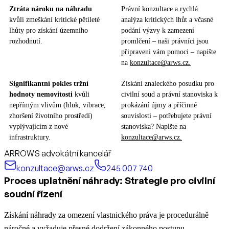
Ztráta nároku na náhradu
Právní konzultace a rychlá
kvůli zmeškání kritické pětileté
analýza kritických lhůt a včasné
lhůty pro získání územního
podání výzvy k zamezení
rozhodnutí.
promlčení – naši právníci jsou
připraveni vám pomoci – napište
na
konzultace@arws.cz.
Signifikantní pokles tržní
Získání znaleckého posudku pro
hodnoty nemovitosti
kvůli
civilní soud a právní stanoviska k
nepřímým vlivům (hluk, vibrace,
prokázání újmy a příčinné
zhoršení životního prostředí)
souvislosti – potřebujete právní
vyplývajícím z nové
stanoviska? Napište na
infrastruktury.
konzultace@arws.cz.
ARROWS advokátní kancelář
konzultace@arws.cz
245 007 740
Proces uplatnění náhrady: Strategie pro civilní
soudní řízení
Získání náhrady za omezení vlastnického práva je procedurálně
náročné a vyžaduje přesné dodržení zákonného postupu.