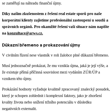
se zaměřují na náhradu finanční újmy.
Díky našim zkušenostem z řešení real estate sporů pro naše
korporátní klienty zajistíme profesionální zastoupení u soudů a
správních orgánů. Pro okamžité řešení vaší situace nám napište
na
konzultace@arws.cz.
Důkazní břemeno a prokazování újmy
V civilním řízení nese vlastník v roli žalobce plné důkazní břemeno.
Musí jednoznačně prokázat, že mu vznikla újma, jaká je její výše, a
že existuje přímá příčinná souvislost mezi vydáním ZÚR/ÚP a
vznikem této újmy.
Prokázání hodnoty vyžaduje kvalitně zpracovaný znalecký posudek,
který je schopen zohlednit i komplexní faktory, jako je zhoršení
kvality života nebo snížení tržního potenciálu v důsledku
negativních externalit.