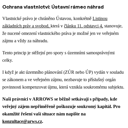
Ochrana vlastnictví: Ústavní rámec náhrad
Vlastnické právo je chráněno Ústavou, konkrétně
Listinou
základních práv a svobod,
která v
článku 11, odstavci 4,
stanovuje,
že nucené omezení vlastnického práva je možné jen ve veřejném
zájmu a vždy za náhradu.
Tento princip je stěžejní pro spory s územními samosprávnými
celky.
I když je akt územního plánování (ZÚR nebo ÚP) vydán v souladu
se zákonem a ve veřejném zájmu, nezbavuje to příslušný orgán
povinnosti kompenzovat újmu, která vznikla soukromému subjektu.
Naši právníci v ARROWS se běžně setkávají s případy, kde
veřejný zájem nepřiměřeně poškozuje soukromý kapitál. Pro
okamžité řešení vaší situace nám napište na
konzultace@arws.cz
.