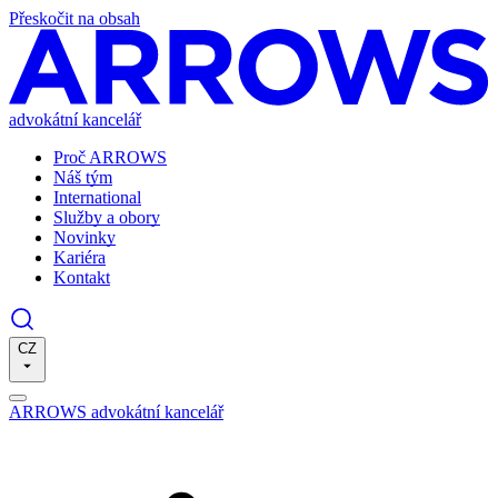
Přeskočit na obsah
advokátní kancelář
Proč ARROWS
Náš tým
International
Služby a obory
Novinky
Kariéra
Kontakt
CZ
ARROWS advokátní kancelář