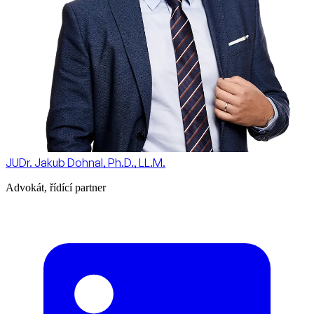
JUDr. Jakub Dohnal, Ph.D., LL.M.
Advokát, řídící partner