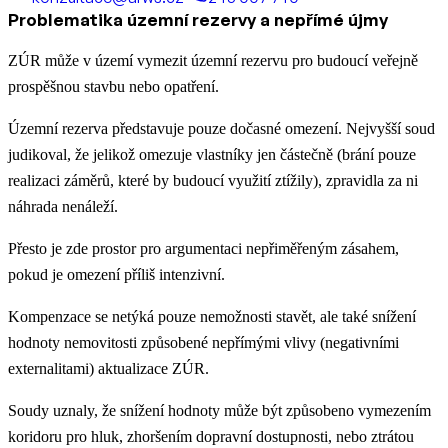
Problematika územní rezervy a nepřímé újmy
ZÚR může v území vymezit územní rezervu pro budoucí veřejně
prospěšnou stavbu nebo opatření.
Územní rezerva představuje pouze dočasné omezení. Nejvyšší soud
judikoval, že jelikož omezuje vlastníky jen částečně (brání pouze
realizaci záměrů, které by budoucí využití ztížily), zpravidla za ni
náhrada nenáleží.
Přesto je zde prostor pro argumentaci nepřiměřeným zásahem,
pokud je omezení příliš intenzivní.
Kompenzace se netýká pouze nemožnosti stavět, ale také snížení
hodnoty nemovitosti způsobené nepřímými vlivy (negativními
externalitami) aktualizace ZÚR.
Soudy uznaly, že snížení hodnoty může být způsobeno vymezením
koridoru pro hluk, zhoršením dopravní dostupnosti, nebo ztrátou