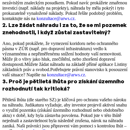
nezávislým znaleckým posudkem. Pokud navíc prokážete zmařenou
investici (např. náklady na projekty), náhrada by měla pokrýt i tyto
prokazatelně vynaložené náklady. Pokud řešíte podobný problém,
kontaktujte nás na
konzultace@arws.cz.
2
.
Lze žádat náhradu i za to, že se mi pozemek
znehodnotil, i když zůstal zastavitelný?
Ano, pokud prokážete, že vymezení koridoru nebo ochranného
pásma v ZÚR (např. pro dopravní infrastrukturu) vedlo k
významnému a nepřiměřenému snížení hodnoty vaší nemovitosti.
Může jít o vlivy jako hluk, znečištění, nebo zhoršení dopravní
dostupnosti.Můžete žádat náhradu na základě přímé aplikace Listiny
základních práv a svobod.Potřebujete právní stanovisko k posouzení
vaší situace? Napište na
konzultace@arws.cz.
3
.
Proč je pětiletá lhůta pro získání územního
rozhodnutí tak kritická?
Pětiletá lhůta (dle starého SZ) je klíčová pro ochranu vašeho nároku
na náhradu. Judikatura vyžaduje, aby investor projevil aktivní snahu
o využití pozemku (získání územního rozhodnutí nebo obdobného
aktu) v době, kdy byla zástavba povolena. Pokud jste v této lhůtě
nejednali a zastavitelnost byla následně zrušena, nárok na náhradu
zaniká. Naši právníci jsou připraveni vám pomoci s kontrolou lhůt –