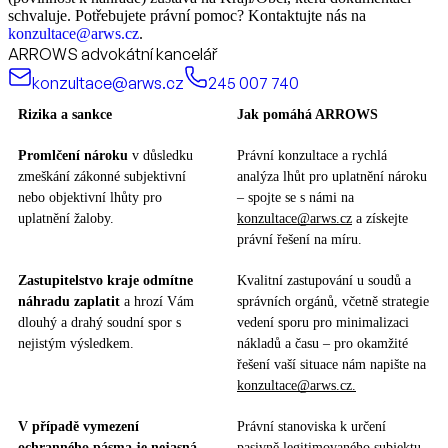
schvaluje. Potřebujete právní pomoc? Kontaktujte nás na
konzultace@arws.cz
.
ARROWS advokátní kancelář
konzultace@arws.cz
245 007 740
Rizika a sankce
Jak pomáhá ARROWS
Promlčení nároku
v důsledku
Právní konzultace a rychlá
zmeškání zákonné subjektivní
analýza lhůt pro uplatnění nároku
nebo objektivní lhůty pro
– spojte se s námi na
uplatnění žaloby.
konzultace@arws.cz
a získejte
právní řešení na míru.
Zastupitelstvo kraje odmítne
Kvalitní zastupování u soudů a
náhradu zaplatit
a hrozí Vám
správních orgánů, včetně strategie
dlouhý a drahý soudní spor s
vedení sporu pro minimalizaci
nejistým výsledkem.
nákladů a času – pro okamžité
řešení vaší situace nám napište na
konzultace@arws.cz.
V případě vymezení
Právní stanoviska k určení
ochranného pásma je nejasná
pasivně legitimovaného subjektu