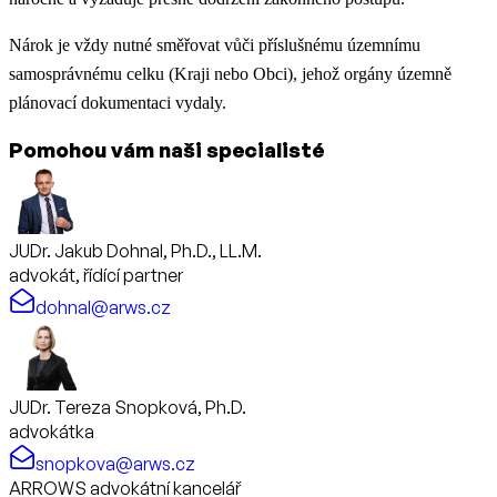
Nárok je vždy nutné směřovat vůči příslušnému územnímu
samosprávnému celku (Kraji nebo Obci), jehož orgány územně
plánovací dokumentaci vydaly.
Pomohou vám naši specialisté
JUDr. Jakub Dohnal, Ph.D., LL.M.
advokát, řídící partner
dohnal@arws.cz
JUDr. Tereza Snopková, Ph.D.
advokátka
snopkova@arws.cz
ARROWS advokátní kancelář