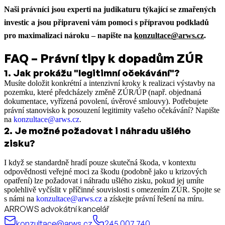
Naši právníci jsou experti na judikaturu týkající se zmařených
investic a jsou připraveni vám pomoci s přípravou podkladů
pro maximalizaci nároku – napište na
konzultace@arws.cz
.
FAQ – Právní tipy k dopadům ZÚR
1
.
Jak prokážu "legitimní očekávání"?
Musíte doložit konkrétní a intenzivní kroky k realizaci výstavby na
pozemku, které předcházely změně ZÚR/ÚP (např. objednaná
dokumentace, vyřízená povolení, úvěrové smlouvy). Potřebujete
právní stanovisko k posouzení legitimity vašeho očekávání? Napište
na
konzultace@arws.cz
.
2
.
Je možné požadovat i náhradu ušlého
zisku?
I když se standardně hradí pouze skutečná škoda, v kontextu
odpovědnosti veřejné moci za škodu (podobně jako u krizových
opatření) lze požadovat i náhradu ušlého zisku, pokud jej umíte
spolehlivě vyčíslit v příčinné souvislosti s omezením ZÚR. Spojte se
s námi na
konzultace@arws.cz
a získejte právní řešení na míru.
ARROWS advokátní kancelář
konzultace@arws.cz
245 007 740