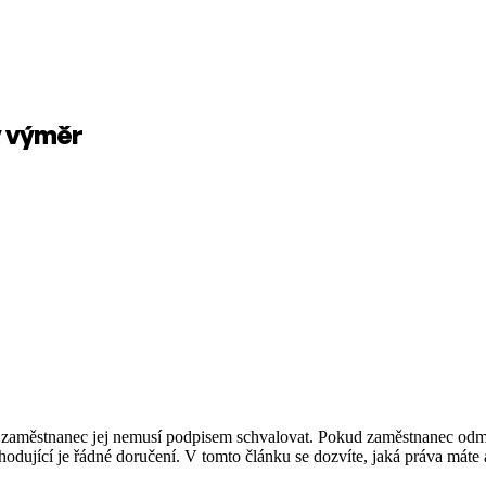
 výměr
zaměstnanec jej nemusí podpisem schvalovat. Pokud zaměstnanec odmí
zhodující je řádné doručení. V tomto článku se dozvíte, jaká práva máte a