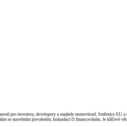
stí pro investory, developery a majitele nemovitostí. Směrnice EU a če
 se stavebním povolením, kolaudací či financováním. Je klíčové vědět