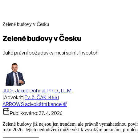
Zelené budovy v Česku
Zelené budovy v Česku
Jaké právní požadavky musí splnit investoři
JUDr. Jakub Dohnal, Ph.D., LL.M.
|
Advokát
|
Ev. č. ČAK 14551
ARROWS advokátní kancelář
Publikováno:
27. 4. 2026
Zelené budovy již nejsou jen trendem, ale právně vymahatelnou povinno
roku 2026. Jejich nedodržení může vést k vysokým pokutám, problémům