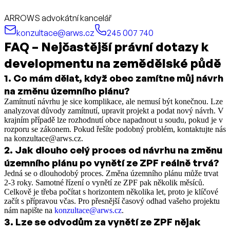
ARROWS advokátní kancelář
konzultace@arws.cz
245 007 740
FAQ – Nejčastější právní dotazy k
developmentu na zemědělské půdě
1
.
Co mám dělat, když obec zamítne můj návrh
na změnu územního plánu?
Zamítnutí návrhu je sice komplikace, ale nemusí být konečnou. Lze
analyzovat důvody zamítnutí, upravit projekt a podat nový návrh. V
krajním případě lze rozhodnutí obce napadnout u soudu, pokud je v
rozporu se zákonem. Pokud řešíte podobný problém, kontaktujte nás
na konzultace@arws.cz.
2
.
Jak dlouho celý proces od návrhu na změnu
územního plánu po vynětí ze ZPF reálně trvá?
Jedná se o dlouhodobý proces. Změna územního plánu může trvat
2-3 roky. Samotné řízení o vynětí ze ZPF pak několik měsíců.
Celkově je třeba počítat s horizontem několika let, proto je klíčové
začít s přípravou včas. Pro přesnější časový odhad vašeho projektu
nám napište na
konzultace@arws.cz
.
3
.
Lze se odvodům za vynětí ze ZPF nějak