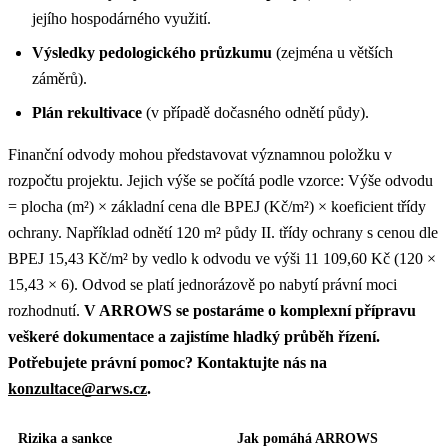
jejího hospodárného využití.
Výsledky
pedologického průzkumu
(zejména u větších
záměrů).
Plán rekultivace
(v případě dočasného odnětí půdy).
Finanční odvody mohou představovat významnou položku v
rozpočtu projektu. Jejich výše se počítá podle vzorce: Výše odvodu
= plocha (m²) × základní cena dle BPEJ (Kč/m²) × koeficient třídy
ochrany. Například odnětí 120 m² půdy II. třídy ochrany s cenou dle
BPEJ 15,43 Kč/m² by vedlo k odvodu ve výši 11 109,60 Kč (120 ×
15,43 × 6). Odvod se platí jednorázově po nabytí právní moci
rozhodnutí.
V ARROWS se postaráme o komplexní přípravu
veškeré dokumentace a zajistíme hladký průběh řízení.
Potřebujete právní pomoc? Kontaktujte nás na
konzultace@arws.cz
.
Rizika a sankce
Jak pomáhá ARROWS