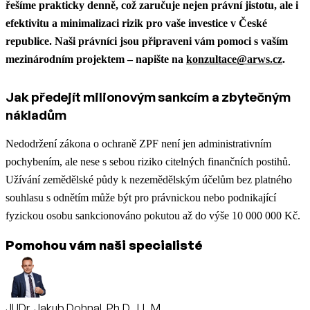
řešíme prakticky denně, což zaručuje nejen právní jistotu, ale i
efektivitu a minimalizaci rizik pro vaše investice v České
republice. Naši právníci jsou připraveni vám pomoci s vaším
mezinárodním projektem – napište na
konzultace@arws.cz
.
Jak předejít milionovým sankcím a zbytečným
nákladům
Nedodržení zákona o ochraně ZPF není jen administrativním
pochybením, ale nese s sebou riziko citelných finančních postihů.
Užívání zemědělské půdy k nezemědělským účelům bez platného
souhlasu s odnětím může být pro právnickou nebo podnikající
fyzickou osobu sankcionováno pokutou až do výše 10 000 000 Kč.
Pomohou vám naši specialisté
JUDr. Jakub Dohnal, Ph.D., LL.M.