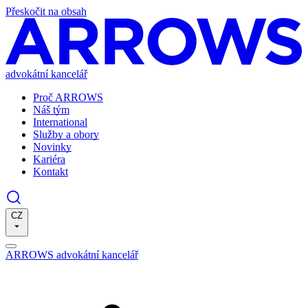
Přeskočit na obsah
advokátní kancelář
Proč ARROWS
Náš tým
International
Služby a obory
Novinky
Kariéra
Kontakt
CZ
ARROWS advokátní kancelář