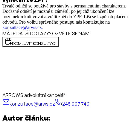
Trvalé odnětí se používá pro stavby s permanentním charakterem.
Dočasné odnětí je možné u záměrů, po jejichž ukončení lze
pozemek rekultivovat a vrátit zpět do ZPF. Liší se i způsob placení
odvodů. Pro volbu správného postupu nás kontaktujte na
konzultace@arws.cz
.
MÁTE DALŠÍ DOTAZY? OZVĚTE SE NÁM
DOMLUVIT KONZULTACI
ARROWS advokátní kancelář
konzultace@arws.cz
245 007 740
Autor článku: