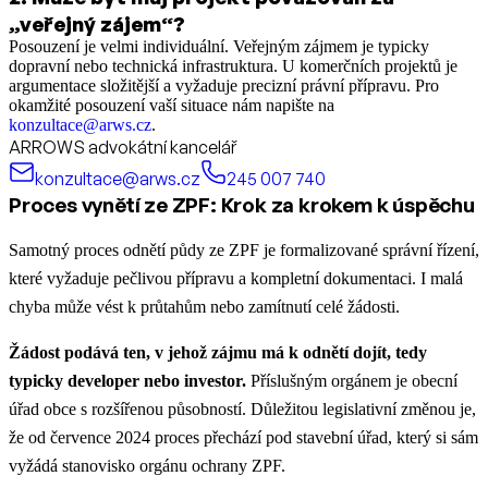
„veřejný zájem“?
Posouzení je velmi individuální. Veřejným zájmem je typicky
dopravní nebo technická infrastruktura. U komerčních projektů je
argumentace složitější a vyžaduje precizní právní přípravu. Pro
okamžité posouzení vaší situace nám napište na
konzultace@arws.cz
.
ARROWS advokátní kancelář
konzultace@arws.cz
245 007 740
Proces vynětí ze ZPF: Krok za krokem k úspěchu
Samotný proces odnětí půdy ze ZPF je formalizované správní řízení,
které vyžaduje pečlivou přípravu a kompletní dokumentaci. I malá
chyba může vést k průtahům nebo zamítnutí celé žádosti.
Žádost podává ten, v jehož zájmu má k odnětí dojít, tedy
typicky developer nebo investor.
Příslušným orgánem je obecní
úřad obce s rozšířenou působností. Důležitou legislativní změnou je,
že od července 2024 proces přechází pod stavební úřad, který si sám
vyžádá stanovisko orgánu ochrany ZPF.