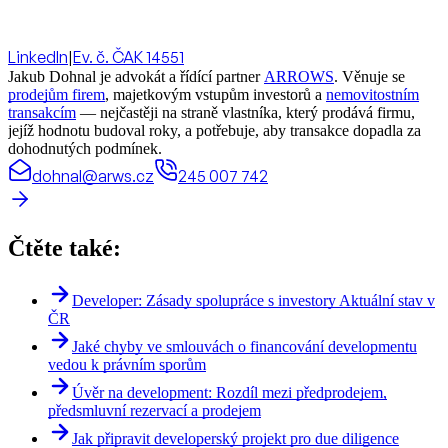
LinkedIn
|
Ev. č. ČAK 14551
Jakub Dohnal je advokát a řídící partner
ARROWS
. Věnuje se
prodejům firem
, majetkovým vstupům investorů a
nemovitostním
transakcím
— nejčastěji na straně vlastníka, který prodává firmu,
jejíž hodnotu budoval roky, a potřebuje, aby transakce dopadla za
dohodnutých podmínek.
dohnal@arws.cz
245 007 742
Čtěte také:
Developer: Zásady spolupráce s investory Aktuální stav v
ČR
Jaké chyby ve smlouvách o financování developmentu
vedou k právním sporům
Úvěr na development: Rozdíl mezi předprodejem,
předsmluvní rezervací a prodejem
Jak připravit developerský projekt pro due diligence