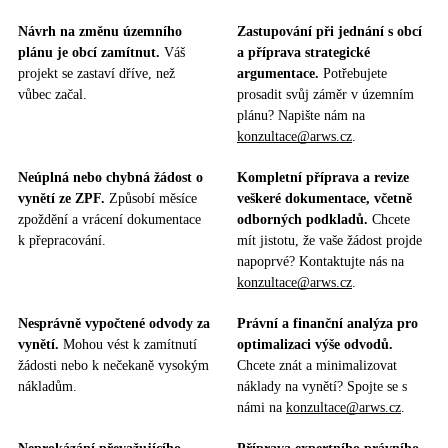
Návrh na změnu územního
Zastupování při jednání s obcí
plánu je obcí zamítnut.
Váš
a příprava strategické
projekt se zastaví dříve, než
argumentace.
Potřebujete
vůbec začal.
prosadit svůj záměr v územním
plánu? Napište nám na
konzultace@arws.cz
.
Neúplná nebo chybná žádost o
Kompletní příprava a revize
vynětí ze ZPF.
Způsobí měsíce
veškeré dokumentace, včetně
zpoždění a vrácení dokumentace
odborných podkladů.
Chcete
k přepracování.
mít jistotu, že vaše žádost projde
napoprvé? Kontaktujte nás na
konzultace@arws.cz
.
Nesprávně vypočtené odvody za
Právní a finanční analýza pro
vynětí.
Mohou vést k zamítnutí
optimalizaci výše odvodů.
žádosti nebo k nečekaně vysokým
Chcete znát a minimalizovat
nákladům.
náklady na vynětí? Spojte se s
námi na
konzultace@arws.cz
.