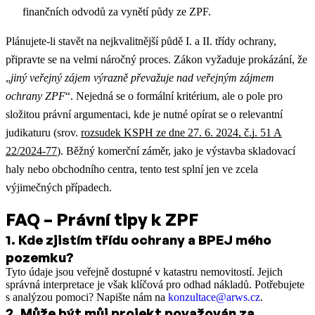
finančních odvodů za vynětí půdy ze ZPF.
Plánujete-li stavět na nejkvalitnější půdě I. a II. třídy ochrany,
připravte se na velmi náročný proces. Zákon vyžaduje prokázání, že
„
jiný veřejný zájem výrazně převažuje nad veřejným zájmem
ochrany ZPF
“. Nejedná se o formální kritérium, ale o pole pro
složitou právní argumentaci, kde je nutné opírat se o relevantní
judikaturu (srov.
rozsudek KSPH ze dne 27. 6. 2024, č.j. 51 A
22/2024-77
). Běžný komerční záměr, jako je výstavba skladovací
haly nebo obchodního centra, tento test splní jen ve zcela
výjimečných případech.
FAQ – Právní tipy k ZPF
1
.
Kde zjistím třídu ochrany a BPEJ mého
pozemku?
Tyto údaje jsou veřejně dostupné v katastru nemovitostí. Jejich
správná interpretace je však klíčová pro odhad nákladů. Potřebujete
s analýzou pomoci? Napište nám na
konzultace@arws.cz
.
2
.
Může být můj projekt považován za