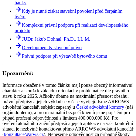
banky
Kdy je nutné získat stavební povolení před čerpáním
úvěru
Komplexní právní podpora při realizaci developerského
projektu
JUDr. Jakub Dohnal, Ph.D., LL.M.
Development & stavební právo
Právní podpora při výstavbě bytového domu
Upozornění:
Informace obsažené v tomto článku mají pouze obecný informativní
charakter a slouží k základní orientaci v problematice dle právního
stavu k roku 2025. Ačkoliv dbáme na maximální přesnost obsahu,
právní předpisy a jejich výklad se v čase vyvíjejí. Jsme ARROWS
advokátní kancelář, subjekt zapsaný u
České advokátní komory
(náš
orgán dohledu), a pro maximální bezpečí klientů jsme pojištěni pro
případ profesní odpovědnosti s limitem 400.000.000 Kč. Pro
ověření aktuálního znění předpisů a jejich aplikace na vaši konkrétní
situaci je nezbytné kontaktovat přímo ARROWS advokátní kancelář
(
konzultace@arws.cz
). Neneseme odpovědnost za případné škody