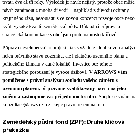
trvat i dva až tři roky. Výsledek je navíc nejistý, protože obec může
návrh zamítnout z mnoha důvodů – například z důvodu ochrany
krajinného rázu, nesouladu s celkovou koncepcí rozvoje obce nebo
kvůli vysoké kvalitě zemědělské půdy.
Důkladná příprava a
strategická komunikace s obcí jsou proto naprosto klíčové.
Příprava developerského projektu tak vyžaduje hloubkovou analýzu
nejen právního stavu pozemku, ale i platného územního plánu a
politického klimatu v dané lokalitě. Investice bez tohoto
strategického posouzení je vysoce riziková.
V ARROWS vám
pomůžeme s právní analýzou souladu vašeho záměru s
územním plánem, připravíme kvalifikovaný návrh na jeho
změnu a zastoupíme vás při jednáních s obcí.
Spojte se s námi na
konzultace@arws.cz
a získejte právní řešení na míru.
Zemědělský půdní fond (ZPF): Druhá klíčová
překážka