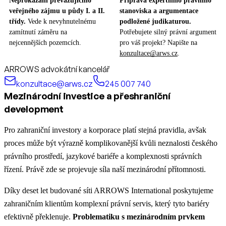
Neprokázání převažujícího
Příprava expertního právního
veřejného zájmu u půdy I. a II.
stanoviska a argumentace
třídy.
Vede k nevyhnutelnému
podložené judikaturou.
zamítnutí záměru na
Potřebujete silný právní argument
nejcennějších pozemcích.
pro váš projekt? Napište na
konzultace@arws.cz
.
ARROWS advokátní kancelář
konzultace@arws.cz
245 007 740
Mezinárodní investice a přeshraniční
development
Pro zahraniční investory a korporace platí stejná pravidla, avšak
proces může být výrazně komplikovanější kvůli neznalosti českého
právního prostředí, jazykové bariéře a komplexnosti správních
řízení. Právě zde se projevuje síla naší mezinárodní přítomnosti.
Díky deset let budované síti ARROWS International poskytujeme
zahraničním klientům komplexní právní servis, který tyto bariéry
efektivně překlenuje.
Problematiku s mezinárodním prvkem