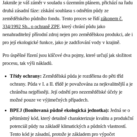
Jakmile je váš záměr v souladu s územním plánem, přichází na řadu
druhá zásadní fáze: získání souhlasu s odnětím půdy ze
zemědělského půdního fondu. Tento proces se řídí
zákonem č.
334/1992 Sb., o ochraně ZPF
, který chrání půdu jako
nenahraditelný přírodní zdroj nejen pro zemědělskou produkci, ale i
pro její ekologické funkce, jako je zadržování vody v krajině.
Pro úspěšné řízení jsou klíčové dva pojmy, které určují jak složitost
procesu, tak výši nákladů.
Třídy ochrany:
Zemědělská půda je rozdělena do pěti tříd
ochrany. Půda v I. a II. třídě je považována za nejkvalitnější a je
chráněna nejpřísněji. Její odnětí pro nezemědělské účely je
možné pouze ve výjimečných případech.
BPEJ (Bonitovaná půdně ekologická jednotka):
Jedná se o
pětimístný kód, který detailně charakterizuje kvalitu a produkční
potenciál půdy na základě klimatických a půdních vlastností.
Tento kód je zásadní, protože je základem pro výpočet