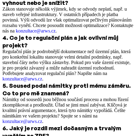
vyhnout nebo je snížit?
Zákon stanovuje několik výjimek, kdy se odvody neplatí, např. u
staveb veřejné infrastruktury. V ostatních případech je platba
povinná. Výši odvodů lze však optimalizovat pečlivým plánováním
rozsahu vynětí. Chcete posoudit možnosti optimalizace? Kontaktujte
nás na
konzultace@arws.cz
.
4
.
Co je to regulační plán a jak ovlivní můj
projekt?
Regulační plán je podrobnější dokumentace než územní plán, která
pro konkrétní lokalitu stanovuje velmi detailní podmínky, např.
stavební čáry nebo výšku zástavby. Pokud pro vaše území existuje,
je pro projekt závazný a může nahradit územní rozhodnutí.
Potřebujete analyzovat regulační plán? Napište nám na
konzultace@arws.cz
.
5
.
Soused podal námitky proti mému záměru.
Co to pro mě znamená?
Námitky od sousedů jsou běžnou součástí procesu a mohou řízení
zkomplikovat a prodloužit. Úřad se jimi musí zabývat. Klíčová je
kvalitní právní argumentace, která tyto námitky vypořádá. Čelíte
námitkám ve vašem projektu? Spojte se s námi na
konzultace@arws.cz
.
6
.
Jaký je rozdíl mezi dočasným a trvalým
vynětím ze ZPF?