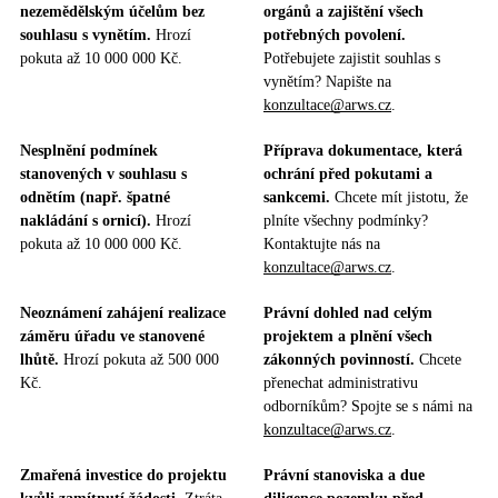
nezemědělským účelům bez
orgánů a zajištění všech
souhlasu s vynětím.
Hrozí
potřebných povolení.
pokuta až 10 000 000 Kč.
Potřebujete zajistit souhlas s
vynětím? Napište na
konzultace@arws.cz
.
Nesplnění podmínek
Příprava dokumentace, která
stanovených v souhlasu s
ochrání před pokutami a
odnětím (např. špatné
sankcemi.
Chcete mít jistotu, že
nakládání s ornicí).
Hrozí
plníte všechny podmínky?
pokuta až 10 000 000 Kč.
Kontaktujte nás na
konzultace@arws.cz
.
Neoznámení zahájení realizace
Právní dohled nad celým
záměru úřadu ve stanovené
projektem a plnění všech
lhůtě.
Hrozí pokuta až 500 000
zákonných povinností.
Chcete
Kč.
přenechat administrativu
odborníkům? Spojte se s námi na
konzultace@arws.cz
.
Zmařená investice do projektu
Právní stanoviska a due