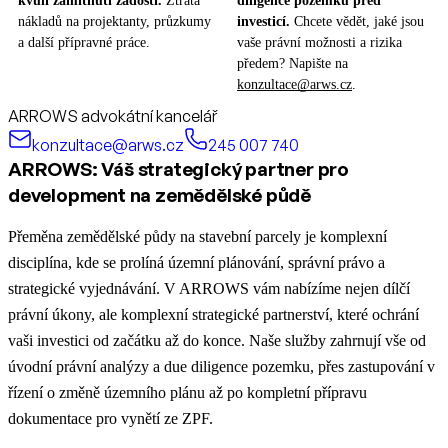
kvůli zamítnutí žádosti.
Ztráta
diligence pozemku před
nákladů na projektanty, průzkumy
investicí.
Chcete vědět, jaké jsou
a další přípravné práce.
vaše právní možnosti a rizika
předem? Napište na
konzultace@arws.cz
.
ARROWS advokátní kancelář
konzultace@arws.cz
245 007 740
ARROWS: Váš strategický partner pro
development na zemědělské půdě
Přeměna zemědělské půdy na stavební parcely je komplexní
disciplína, kde se prolíná územní plánování, správní právo a
strategické vyjednávání. V ARROWS vám nabízíme nejen dílčí
právní úkony, ale komplexní strategické partnerství, které ochrání
vaši investici od začátku až do konce. Naše služby zahrnují vše od
úvodní právní analýzy a due diligence pozemku, přes zastupování v
řízení o změně územního plánu až po kompletní přípravu
dokumentace pro vynětí ze ZPF.