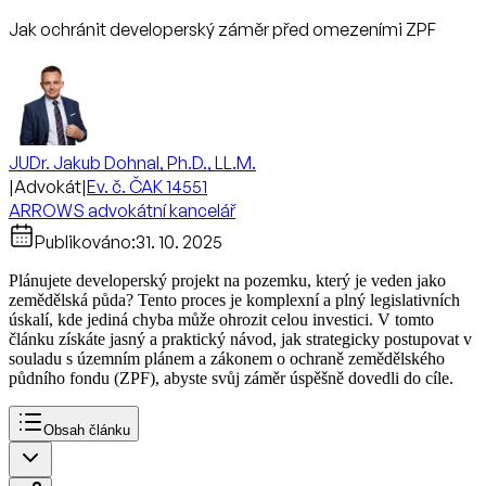
Jak ochránit developerský záměr před omezeními ZPF
JUDr. Jakub Dohnal, Ph.D., LL.M.
|
Advokát
|
Ev. č. ČAK 14551
ARROWS advokátní kancelář
Publikováno:
31. 10. 2025
Plánujete developerský projekt na pozemku, který je veden jako
zemědělská půda? Tento proces je komplexní a plný legislativních
úskalí, kde jediná chyba může ohrozit celou investici. V tomto
článku získáte jasný a praktický návod, jak strategicky postupovat v
souladu s územním plánem a zákonem o ochraně zemědělského
půdního fondu (ZPF), abyste svůj záměr úspěšně dovedli do cíle.
Obsah článku