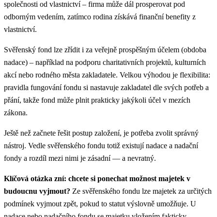
společnosti od vlastnictví – firma může dál prosperovat pod
odborným vedením, zatímco rodina získává finanční benefity z
vlastnictví.
Svěřenský fond lze zřídit i za veřejně prospěšným účelem (obdoba
nadace) – například na podporu charitativních projektů, kulturních
akcí nebo rodného města zakladatele. Velkou výhodou je flexibilita:
pravidla fungování fondu si nastavuje zakladatel dle svých potřeb a
přání, takže fond může plnit prakticky jakýkoli účel v mezích
zákona.
Ještě než začnete řešit postup založení, je potřeba zvolit správný
nástroj. Vedle svěřenského fondu totiž existují nadace a nadační
fondy a rozdíl mezi nimi je zásadní — a nevratný.
Klíčová otázka zní: chcete si ponechat možnost majetek v
budoucnu vyjmout?
Ze svěřenského fondu lze majetek za určitých
podmínek vyjmout zpět, pokud to statut výslovně umožňuje. U
nadace nebo nadačního fondu se majetku vložením fakticky