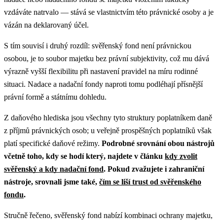
vzdáváte natrvalo — stává se vlastnictvím této právnické osoby a je
vázán na deklarovaný účel.
S tím souvisí i druhý rozdíl: svěřenský fond není právnickou
osobou, je to soubor majetku bez právní subjektivity, což mu dává
výrazně vyšší flexibilitu při nastavení pravidel na míru rodinné
situaci. Nadace a nadační fondy naproti tomu podléhají přísnější
právní formě a státnímu dohledu.
Z daňového hlediska jsou všechny tyto struktury poplatníkem daně
z příjmů právnických osob; u veřejně prospěšných poplatníků však
platí specifické daňové režimy.
Podrobné srovnání obou nástrojů
včetně toho, kdy se hodí který, najdete v článku
kdy zvolit
svěřenský a kdy nadační fond
. Pokud zvažujete i zahraniční
nástroje, srovnali jsme také,
čím se liší trust od svěřenského
fondu
.
Stručně řečeno, svěřenský fond nabízí kombinaci ochrany majetku,