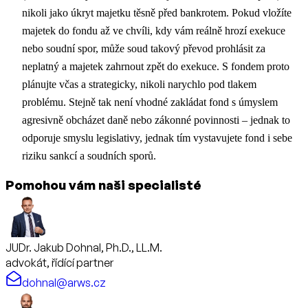
nikoli jako úkryt majetku těsně před bankrotem. Pokud vložíte
majetek do fondu až ve chvíli, kdy vám reálně hrozí exekuce
nebo soudní spor, může soud takový převod prohlásit za
neplatný a majetek zahrnout zpět do exekuce. S fondem proto
plánujte včas a strategicky, nikoli narychlo pod tlakem
problému. Stejně tak není vhodné zakládat fond s úmyslem
agresivně obcházet daně nebo zákonné povinnosti – jednak to
odporuje smyslu legislativy, jednak tím vystavujete fond i sebe
riziku sankcí a soudních sporů.
Pomohou vám naši specialisté
JUDr. Jakub Dohnal, Ph.D., LL.M.
advokát, řídící partner
dohnal@arws.cz