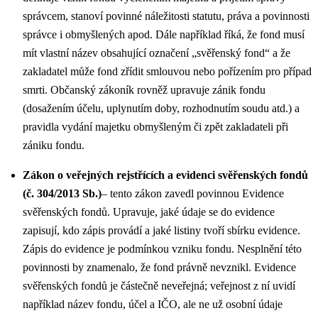
správcem, stanoví povinné náležitosti statutu, práva a povinnosti
správce i obmyšlených apod. Dále například říká, že fond musí
mít vlastní název obsahující označení „svěřenský fond“ a že
zakladatel může fond zřídit smlouvou nebo pořízením pro případ
smrti. Občanský zákoník rovněž upravuje zánik fondu
(dosažením účelu, uplynutím doby, rozhodnutím soudu atd.) a
pravidla vydání majetku obmyšleným či zpět zakladateli při
zániku fondu.
Zákon o veřejných rejstřících a evidenci svěřenských fondů
(č. 304/2013 Sb.)
– tento zákon zavedl povinnou Evidence
svěřenských fondů. Upravuje, jaké údaje se do evidence
zapisují, kdo zápis provádí a jaké listiny tvoří sbírku evidence.
Zápis do evidence je podmínkou vzniku fondu. Nesplnění této
povinnosti by znamenalo, že fond právně nevznikl. Evidence
svěřenských fondů je částečně neveřejná; veřejnost z ní uvidí
například název fondu, účel a IČO, ale ne už osobní údaje