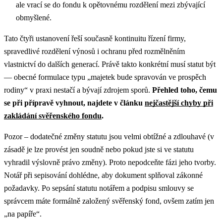
ale vrací se do fondu k opětovnému rozdělení mezi zbývající
obmyšlené.
Tato čtyři ustanovení řeší současně kontinuitu řízení firmy,
spravedlivé rozdělení výnosů i ochranu před rozmělněním
vlastnictví do dalších generací. Právě takto konkrétní musí statut být
— obecné formulace typu „majetek bude spravován ve prospěch
rodiny“ v praxi nestačí a bývají zdrojem sporů.
Přehled toho, čemu
se při přípravě vyhnout, najdete v článku
nejčastější chyby při
zakládání svěřenského fondu
.
Pozor – dodatečné změny statutu jsou velmi obtížné a zdlouhavé (v
zásadě je lze provést jen soudně nebo pokud jste si ve statutu
vyhradil výslovně právo změny). Proto nepodceňte fázi jeho tvorby.
Notář při sepisování dohlédne, aby dokument splňoval zákonné
požadavky. Po sepsání statutu notářem a podpisu smlouvy se
správcem máte formálně založený svěřenský fond, ovšem zatím jen
„na papíře“.