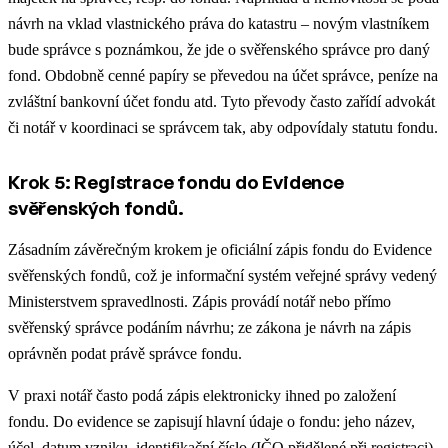
návrh na vklad vlastnického práva do katastru – novým vlastníkem
bude správce s poznámkou, že jde o svěřenského správce pro daný
fond. Obdobně cenné papíry se převedou na účet správce, peníze na
zvláštní bankovní účet fondu atd. Tyto převody často zařídí advokát
či notář v koordinaci se správcem tak, aby odpovídaly statutu fondu.
Krok 5: Registrace fondu do Evidence
svěřenských fondů.
Zásadním závěrečným krokem je oficiální zápis fondu do Evidence
svěřenských fondů, což je informační systém veřejné správy vedený
Ministerstvem spravedlnosti. Zápis provádí notář nebo přímo
svěřenský správce podáním návrhu; ze zákona je návrh na zápis
oprávněn podat právě správce fondu.
V praxi notář často podá zápis elektronicky ihned po založení
fondu. Do evidence se zapisují hlavní údaje o fondu: jeho název,
účel, datum vzniku, identifikační číslo (IČO přidělené při registraci),