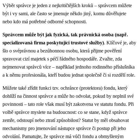
Výběr správce je jeden z nejkritičtějších kroků – správcem můžete
být i vy sami, ale často se jmenuje někdo jiný, komu důvěřujete
nebo kdo má potřebné odborné schopnosti.
Správcem může být jak fyzická, tak právnická osoba (např.
specializovaná firma poskytující trustové služby)
. Klíčové je, aby
šlo o svéprávnou a bezúhonnou osobu, která přijme pověření
spravovat cizí majetek s péčí řádného hospodáře. Zvažte, zda
nejmenovat správců více – například jednoho rodinného příslušníka
a k němu profesionála, kteří budou jednat společně či si rozdělí role.
Můžete také zřídit funkci tzv. ochránce (protektora) fondu, který
dohlíží na činnost správce a může ho odvolat, pokud by neplnil své
povinnosti – tato role však musí být zakotvena ve statutu fondu. Při
volbě správce myslete na budoucnost: co se stane, když správce
zemře, odstoupí nebo ztratí způsobilost? Statut by měl obsahovat
mechanismy pro jmenování nástupce správce či postup při jeho
odvolání. Pamatujte, že správce má vůči fondu a obmyšleným