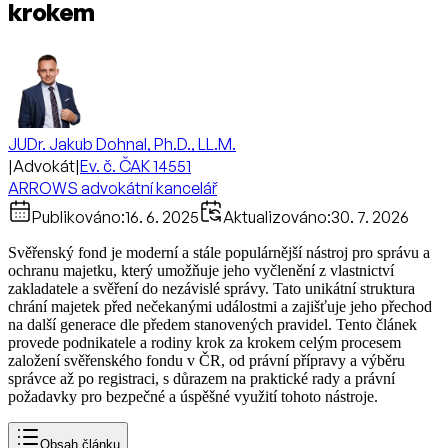
krokem
JUDr. Jakub Dohnal, Ph.D., LL.M.
|
Advokát
|
Ev. č. ČAK 14551
ARROWS advokátní kancelář
Publikováno:
16. 6. 2025
Aktualizováno:
30. 7. 2026
Svěřenský fond je moderní a stále populárnější nástroj pro správu a
ochranu majetku, který umožňuje jeho vyčlenění z vlastnictví
zakladatele a svěření do nezávislé správy. Tato unikátní struktura
chrání majetek před nečekanými událostmi a zajišťuje jeho přechod
na další generace dle předem stanovených pravidel. Tento článek
provede podnikatele a rodiny krok za krokem celým procesem
založení svěřenského fondu v ČR, od právní přípravy a výběru
správce až po registraci, s důrazem na praktické rady a právní
požadavky pro bezpečné a úspěšné využití tohoto nástroje.
Obsah článku