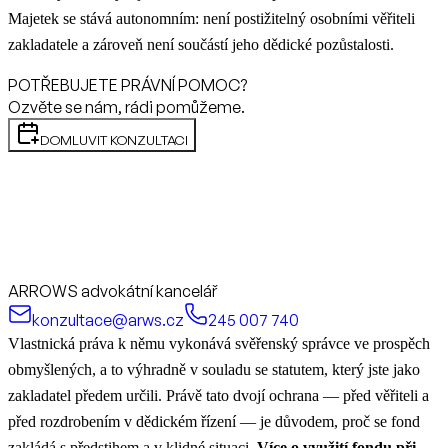
Majetek se stává autonomním: není postižitelný osobními věřiteli
zakladatele a zároveň není součástí jeho dědické pozůstalosti.
POTŘEBUJETE PRÁVNÍ POMOC?
Ozvěte se nám, rádi pomůžeme.
DOMLUVIT KONZULTACI
ARROWS advokátní kancelář
konzultace@arws.cz
245 007 740
Vlastnická práva k němu vykonává svěřenský správce ve prospěch
obmyšlených, a to výhradně v souladu se statutem, který jste jako
zakladatel předem určili. Právě tato dvojí ochrana — před věřiteli a
před rozdrobením v dědickém řízení — je důvodem, proč se fond
zakládá s předstihem a v klidné situaci.
Více o využití fondu při