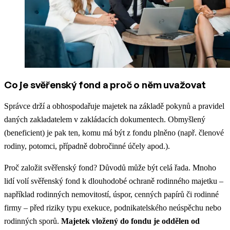
Co je svěřenský fond a proč o něm uvažovat
Správce drží a obhospodařuje majetek na základě pokynů a pravidel
daných zakladatelem v zakládacích dokumentech. Obmyšlený
(beneficient) je pak ten, komu má být z fondu plněno (např. členové
rodiny, potomci, případně dobročinné účely apod.).
Proč založit svěřenský fond? Důvodů může být celá řada. Mnoho
lidí volí svěřenský fond k dlouhodobé ochraně rodinného majetku –
například rodinných nemovitostí, úspor, cenných papírů či rodinné
firmy – před riziky typu exekuce, podnikatelského neúspěchu nebo
rodinných sporů.
Majetek vložený do fondu je oddělen od