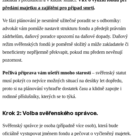
předání majetku a zajištění pro případ smrti
.
Ve fázi plánování je nesmírně užitečné poradit se s odborníky:
advokát vám pomůže nastavit strukturu fondu a předejít právním
zádrhelům, daňový poradce upozorní na daňové dopady. Daňový
režim svěřenských fondů je poměrně složitý a může zakladatele či
beneficienty nepříjemně překvapit, pokud mu předem nevěnují
pozornost.
Pečlivá příprava vám ušetří mnoho starostí
– svěřenský statut
musí pokrýt co nejvíce možných situací na desítky let dopředu,
proto si na plánování vyhraďte dostatek času a klidně zapojte i
rodinné příslušníky, kterých se to týká.
Krok 2: Volba svěřenského správce.
Svěřenský správce je osoba (případně více osob), která bude
oficiálně vystupovat jménem fondu a pečovat o vyčleněný majetek.