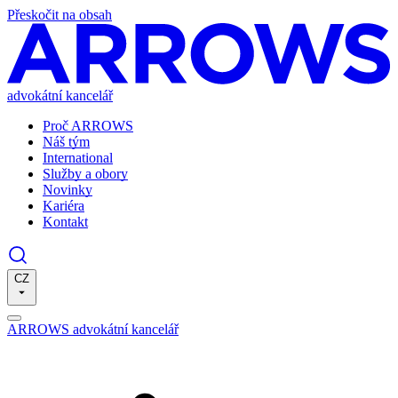
Přeskočit na obsah
advokátní kancelář
Proč ARROWS
Náš tým
International
Služby a obory
Novinky
Kariéra
Kontakt
CZ
ARROWS advokátní kancelář