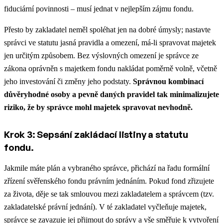
fiduciární povinnosti – musí jednat v nejlepším zájmu fondu.
Přesto by zakladatel neměl spoléhat jen na dobré úmysly; nastavte
správci ve statutu jasná pravidla a omezení, má-li spravovat majetek
jen určitým způsobem. Bez výslovných omezení je správce ze
zákona oprávněn s majetkem fondu nakládat poměrně volně, včetně
jeho investování či změny jeho podstaty.
Správnou kombinací
důvěryhodné osoby a pevně daných pravidel tak minimalizujete
riziko, že by správce mohl majetek spravovat nevhodně.
Krok 3: Sepsání zakládací listiny a statutu
fondu.
Jakmile máte plán a vybraného správce, přichází na řadu formální
zřízení svěřenského fondu právním jednáním. Pokud fond zřizujete
za života, děje se tak smlouvou mezi zakladatelem a správcem (tzv.
zakladatelské právní jednání). V té zakladatel vyčleňuje majetek,
správce se zavazuje jej přijmout do správy a vše směřuje k vytvoření