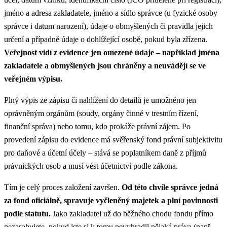
jméno a adresa zakladatele, jméno a sídlo správce (u fyzické osoby
správce i datum narození), údaje o obmyšlených či pravidla jejich
určení a případně údaje o dohlížející osobě, pokud byla zřízena.
Veřejnost vidí z evidence jen omezené údaje – například jména
zakladatele a obmyšlených jsou chráněny a neuvádějí se ve
veřejném výpisu.
Plný výpis ze zápisu či nahlížení do detailů je umožněno jen
oprávněným orgánům (soudy, orgány činné v trestním řízení,
finanční správa) nebo tomu, kdo prokáže právní zájem. Po
provedení zápisu do evidence má svěřenský fond právní subjektivitu
pro daňové a účetní účely – stává se poplatníkem daně z příjmů
právnických osob a musí vést účetnictví podle zákona.
Tím je celý proces založení završen.
Od této chvíle správce jedná
za fond oficiálně, spravuje vyčleněný majetek a plní povinnosti
podle statutu.
Jako zakladatel už do běžného chodu fondu přímo
nezasahujete, pokud jste si k tomu nevyhradil nějaká práva (např.