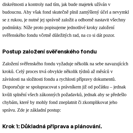
diskrétnosti a kontroly nad tím, jak bude majetek užíván v
budoucnu. Aby však fond skutečně plnil zamýšlený účel a nevymkl
se z rukou, je nutné jej správně založit a odborně nastavit všechny
podmínky. Níže proto popisujeme jednotlivé kroky založení
svěřenského fondu včetně důležitých rad, na co si dát pozor.
Postup založení svěřenského fondu
Založení svěřenského fondu vyžaduje několik na sebe navazujících
kroků. Celý proces trvá obvykle několik týdnů až měsíců v
závislosti na složitosti fondu a rychlosti přípravy dokumentů.
Doporučuje se spolupracovat s právníkem již od počátku – jednak
kvůli splnění všech zákonných požadavků, jednak aby se předešlo
chybám, které by mohly fond zneplatnit či zkomplikovat jeho
správu. Zde je základní postup:
Krok 1: Důkladná příprava a plánování.