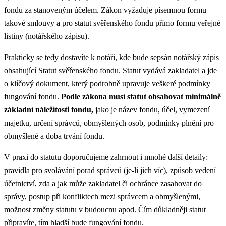
fondu za stanoveným účelem. Zákon vyžaduje písemnou formu
takové smlouvy a pro statut svěřenského fondu přímo formu veřejné
listiny (notářského zápisu).
Prakticky se tedy dostavíte k notáři, kde bude sepsán notářský zápis
obsahující Statut svěřenského fondu. Statut vydává zakladatel a jde
o klíčový dokument, který podrobně upravuje veškeré podmínky
fungování fondu.
Podle zákona musí statut obsahovat minimálně
základní náležitosti fondu,
jako je název fondu, účel, vymezení
majetku, určení správců, obmyšlených osob, podmínky plnění pro
obmyšlené a doba trvání fondu.
V praxi do statutu doporučujeme zahrnout i mnohé další detaily:
pravidla pro svolávání porad správců (je-li jich víc), způsob vedení
účetnictví, zda a jak může zakladatel či ochránce zasahovat do
správy, postup při konfliktech mezi správcem a obmyšlenými,
možnost změny statutu v budoucnu apod. Čím důkladněji statut
připravíte, tím hladší bude fungování fondu.