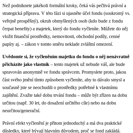
Než podniknete jakékoli formální kroky, čeká vás pečlivá právní a
strategická příprava. V této fázi si ujasněte účel fondu (soukromý vs.
veřejně prospěšný), okruh obmyšlených osob (kdo bude z fondu
čerpat benefity) a majetek, který do fondu vyčleníte. Můžete do něj
vložit finanční prostředky, nemovitosti, obchodní podíly, cenné
papíry aj. – zákon v tomto směru neklade zvláštní omezení.
Uvědomte si, že vyčleněním majetku do fondu o něj nenávratně
přicházíte jako vlastník
– tento majetek už nebude váš, ale bude
spravován anonymně ve fondu správcem. Promyslete proto, jakou
část svého jmění tímto způsobem vyčleníte, aby to dávalo smysl a
současně jste se neochudili o prostředky potřebné k vlastnímu
zajištění. Zvažte také dobu trvání fondu – může být zřízen na dobu
určitou (např. 30 let, do dosažení určitého cíle) nebo na dobu
neurčitou/generační.
Právní efekt vyčlenění je přitom jednoduchý a má dva praktické
důsledky, které bývají hlavním důvodem, proč se fond zakládá.