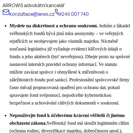
ARROWS advokátní kancelář
konzultace@arws.cz
245 007 740
Myslete na diskrétnost a ochranu soukromí.
Jedním z lákadel
svěřenských fondů bývá jistá míra anonymity – ve veřejných
rejstřících se neobjevujete jako vlastník majetku. Nicméně
současná legislativa již vyžaduje evidenci klíčových údajů o
fondu a jeho aktérech (byť neveřejnou). Dbejte proto na správné
nastavení interních pravidel ochrany informací. Ve statutu
můžete zavázat správce i obmyšlené k mlčenlivosti o
záležitostech fondu pod sankcí. Profesionální správcovské firmy
často mívají propracovaná opatření pro ochranu dat; pokud
spravujete fond svépomocí, nepodceňte kybernetickou
bezpečnost a uchovávání citlivých dokumentů v soukromí.
Nepoužívejte fond k účelovému krácení věřitelů či jinému
obcházení zákona.
Svěřenský fond má sloužit legitimním cílům
(ochrana rodiny, diverzifikace majetku, dobročinnost apod.),