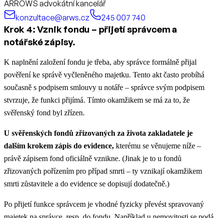
ARROWS advokátní kancelář
konzultace@arws.cz
245 007 740
Krok 4: Vznik fondu – přijetí správcem a
notářské zápisy.
K naplnění založení fondu je třeba, aby správce formálně přijal
pověření ke správě vyčleněného majetku. Tento akt často probíhá
současně s podpisem smlouvy u notáře – správce svým podpisem
stvrzuje, že funkci přijímá. Tímto okamžikem se má za to, že
svěřenský fond byl zřízen.
U svěřenských fondů zřizovaných za života zakladatele je
dalším krokem zápis do evidence,
kterému se věnujeme níže –
právě zápisem fond oficiálně vznikne. (Jinak je to u fondů
zřizovaných pořízením pro případ smrti – ty vznikají okamžikem
smrti zůstavitele a do evidence se dopisují dodatečně.)
Po přijetí funkce správcem je vhodné fyzicky převést spravovaný
majetek na správce, resp. do fondu. Například u nemovitosti se podá