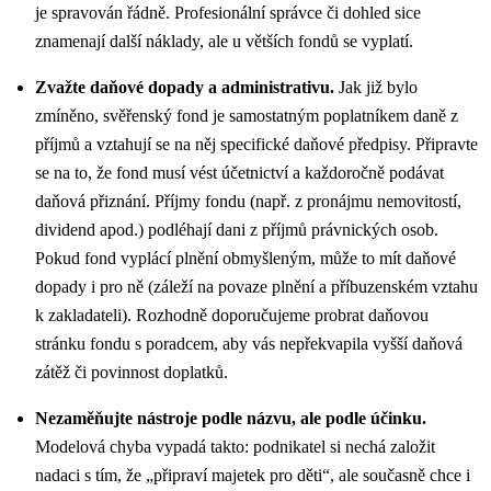
je spravován řádně. Profesionální správce či dohled sice
znamenají další náklady, ale u větších fondů se vyplatí.
Zvažte daňové dopady a administrativu.
Jak již bylo
zmíněno, svěřenský fond je samostatným poplatníkem daně z
příjmů a vztahují se na něj specifické daňové předpisy. Připravte
se na to, že fond musí vést účetnictví a každoročně podávat
daňová přiznání. Příjmy fondu (např. z pronájmu nemovitostí,
dividend apod.) podléhají dani z příjmů právnických osob.
Pokud fond vyplácí plnění obmyšleným, může to mít daňové
dopady i pro ně (záleží na povaze plnění a příbuzenském vztahu
k zakladateli). Rozhodně doporučujeme probrat daňovou
stránku fondu s poradcem, aby vás nepřekvapila vyšší daňová
zátěž či povinnost doplatků.
Nezaměňujte nástroje podle názvu, ale podle účinku.
Modelová chyba vypadá takto: podnikatel si nechá založit
nadaci s tím, že „připraví majetek pro děti“, ale současně chce i