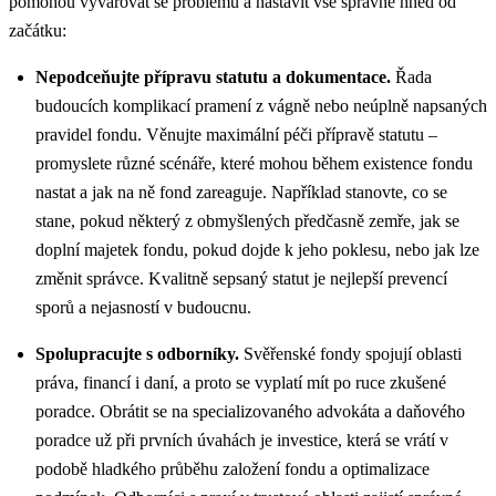
pomohou vyvarovat se problémů a nastavit vše správně hned od
začátku:
Nepodceňujte přípravu statutu a dokumentace.
Řada
budoucích komplikací pramení z vágně nebo neúplně napsaných
pravidel fondu. Věnujte maximální péči přípravě statutu –
promyslete různé scénáře, které mohou během existence fondu
nastat a jak na ně fond zareaguje. Například stanovte, co se
stane, pokud některý z obmyšlených předčasně zemře, jak se
doplní majetek fondu, pokud dojde k jeho poklesu, nebo jak lze
změnit správce. Kvalitně sepsaný statut je nejlepší prevencí
sporů a nejasností v budoucnu.
Spolupracujte s odborníky.
Svěřenské fondy spojují oblasti
práva, financí i daní, a proto se vyplatí mít po ruce zkušené
poradce. Obrátit se na specializovaného advokáta a daňového
poradce už při prvních úvahách je investice, která se vrátí v
podobě hladkého průběhu založení fondu a optimalizace