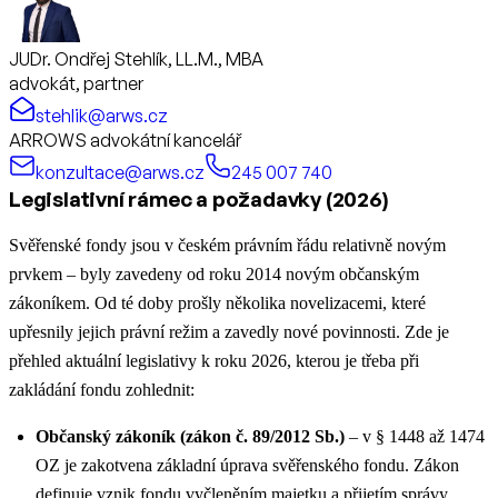
JUDr. Ondřej Stehlík, LL.M., MBA
advokát, partner
stehlik@arws.cz
ARROWS advokátní kancelář
konzultace@arws.cz
245 007 740
Legislativní rámec a požadavky (2026)
Svěřenské fondy jsou v českém právním řádu relativně novým
prvkem – byly zavedeny od roku 2014 novým občanským
zákoníkem. Od té doby prošly několika novelizacemi, které
upřesnily jejich právní režim a zavedly nové povinnosti. Zde je
přehled aktuální legislativy k roku 2026, kterou je třeba při
zakládání fondu zohlednit:
Občanský zákoník (zákon č. 89/2012 Sb.)
– v § 1448 až 1474
OZ je zakotvena základní úprava svěřenského fondu. Zákon
definuje vznik fondu vyčleněním majetku a přijetím správy