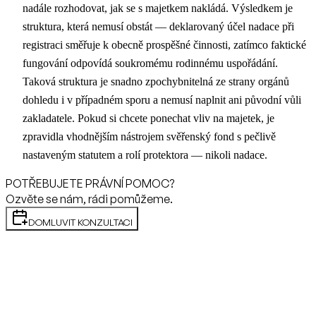
nadále rozhodovat, jak se s majetkem nakládá. Výsledkem je
struktura, která nemusí obstát — deklarovaný účel nadace při
registraci směřuje k obecně prospěšné činnosti, zatímco faktické
fungování odpovídá soukromému rodinnému uspořádání.
Taková struktura je snadno zpochybnitelná ze strany orgánů
dohledu i v případném sporu a nemusí naplnit ani původní vůli
zakladatele. Pokud si chcete ponechat vliv na majetek, je
zpravidla vhodnějším nástrojem svěřenský fond s pečlivě
nastaveným statutem a rolí protektora — nikoli nadace.
POTŘEBUJETE PRÁVNÍ POMOC?
Ozvěte se nám, rádi pomůžeme.
DOMLUVIT KONZULTACI