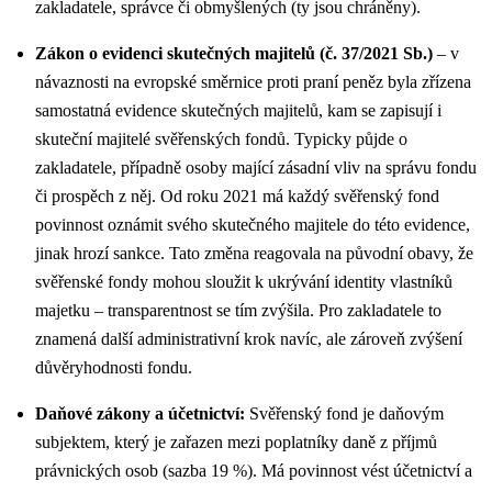
zakladatele, správce či obmyšlených (ty jsou chráněny).
Zákon o evidenci skutečných majitelů (č. 37/2021 Sb.)
– v
návaznosti na evropské směrnice proti praní peněz byla zřízena
samostatná evidence skutečných majitelů, kam se zapisují i
skuteční majitelé svěřenských fondů. Typicky půjde o
zakladatele, případně osoby mající zásadní vliv na správu fondu
či prospěch z něj. Od roku 2021 má každý svěřenský fond
povinnost oznámit svého skutečného majitele do této evidence,
jinak hrozí sankce. Tato změna reagovala na původní obavy, že
svěřenské fondy mohou sloužit k ukrývání identity vlastníků
majetku – transparentnost se tím zvýšila. Pro zakladatele to
znamená další administrativní krok navíc, ale zároveň zvýšení
důvěryhodnosti fondu.
Daňové zákony a účetnictví:
Svěřenský fond je daňovým
subjektem, který je zařazen mezi poplatníky daně z příjmů
právnických osob (sazba 19 %). Má povinnost vést účetnictví a