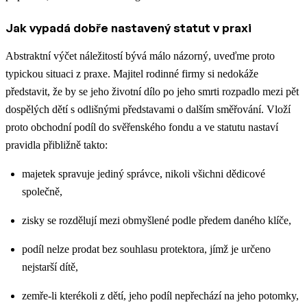
Jak vypadá dobře nastavený statut v praxi
Abstraktní výčet náležitostí bývá málo názorný, uveďme proto
typickou situaci z praxe. Majitel rodinné firmy si nedokáže
představit, že by se jeho životní dílo po jeho smrti rozpadlo mezi pět
dospělých dětí s odlišnými představami o dalším směřování. Vloží
proto obchodní podíl do svěřenského fondu a ve statutu nastaví
pravidla přibližně takto:
majetek spravuje jediný správce, nikoli všichni dědicové
společně,
zisky se rozdělují mezi obmyšlené podle předem daného klíče,
podíl nelze prodat bez souhlasu protektora, jímž je určeno
nejstarší dítě,
zemře-li kterékoli z dětí, jeho podíl nepřechází na jeho potomky,