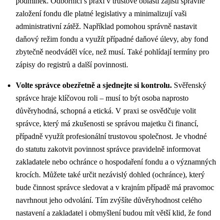
podmínek. Odborníci s praxí v trustové oblasti zajistí správné
založení fondu dle platné legislativy a minimalizují vaši
administrativní zátěž. Například pomohou správně nastavit
daňový režim fondu a využít případné daňové úlevy, aby fond
zbytečně neodváděl více, než musí. Také pohlídají termíny pro
zápisy do registrů a další povinnosti.
Volte správce obezřetně a sjednejte si kontrolu.
Svěřenský
správce hraje klíčovou roli – musí to být osoba naprosto
důvěryhodná, schopná a etická. V praxi se osvědčuje volit
správce, který má zkušenosti se správou majetku či financí,
případně využít profesionální trustovou společnost. Je vhodné
do statutu zakotvit povinnost správce pravidelně informovat
zakladatele nebo ochránce o hospodaření fondu a o významných
krocích. Můžete také určit nezávislý dohled (ochránce), který
bude činnost správce sledovat a v krajním případě má pravomoc
navrhnout jeho odvolání. Tím zvýšíte důvěryhodnost celého
nastavení a zakladatel i obmyšlení budou mít větší klid, že fond