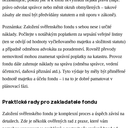
právo odvolat správce nebo měnit okruh obmyšlených – takové
zásahy ale musí být předvídány statutem a mít oporu v zákoně).
Poznámka: Založení svěřenského fondu s sebou nese i určité
náklady. Počítejte s notářským poplatkem za sepsání veřejné listiny
(ten se odvíjí od hodnoty vyčleňovaného majetku a složitosti statutu)
a případně odměnou advokáta za poradenství. Rovněž převody
nemovitostí mohou znamenat správní poplatky na katastru. Provoz
fondu dále zahrnuje náklady na správu (odměna správce, vedení
účetnictví, daňová přiznání atd.). Tyto výdaje by měly být přiměřené
hodnotě majetku a účelu fondu – i na to je dobré pamatovat v
plánovací fázi.
Praktické rady pro zakladatele fondu
Založení svěřenského fondu je komplexní proces a úspěch závisí na
detailech. Zde je několik ověřených rad z praxe, které vám