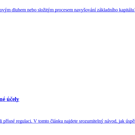
vat novým dluhem nebo složitým procesem navyšování základního kapitálu?
né účely
i přísné regulaci. V tomto článku najdete srozumitelný návod, jak úspěš