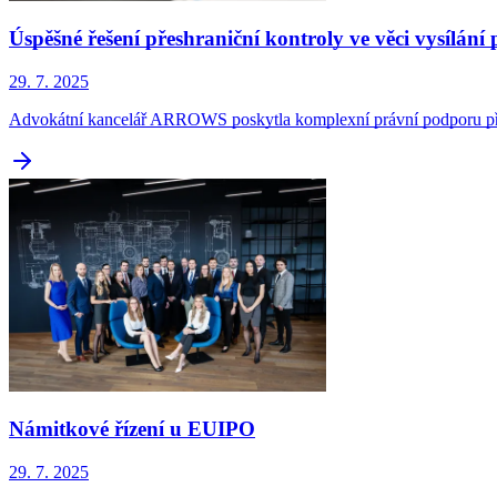
Úspěšné řešení přeshraniční kontroly ve věci vysílání
29. 7. 2025
Advokátní kancelář ARROWS poskytla komplexní právní podporu předn
Námitkové řízení u EUIPO
29. 7. 2025