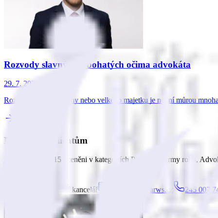
Rozvody slavných a bohatých očima advokáta
29. 7. 2025
Rozvod a ochrana firmy nebo velkého majetku je noční můrou mnoha p
Díky našim klientům
jsme od roku 2015 oceněni v kategoriích Právnické firmy roku, Advo
Naše ocenění
ARROWS advokátní kancelář
konzultace@arws.cz
245 007 7