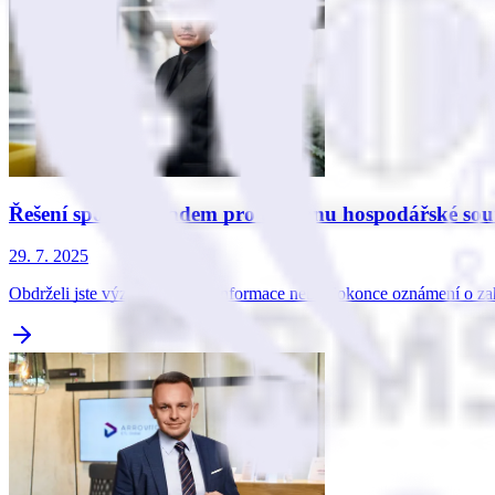
Řešení sporů s Úřadem pro ochranu hospodářské so
29. 7. 2025
Obdrželi jste výzvu, žádost o informace nebo dokonce oznámení o z