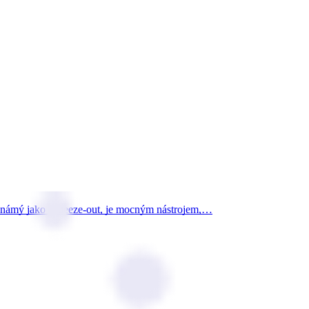
, známý jako squeeze-out, je mocným nástrojem,…