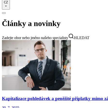
CZ
Články a novinky
Zadejte obor nebo jméno našeho specialisty
HLEDAT
Kapitalizace pohledávek a peněžité příplatky mimo z
30. 7. 2025