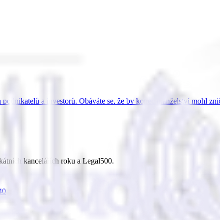
odnikatelů a investorů. Obáváte se, že by konec manželství mohl zni
kátních kancelářích roku a Legal500.
40