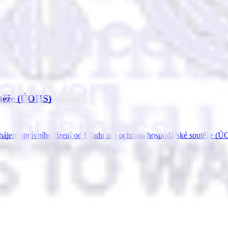
utěže (ÚOHS)
ahájení správního řízení od Úřadu pro ochranu hospodářské soutěže 