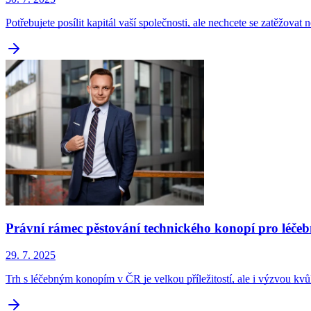
Potřebujete posílit kapitál vaší společnosti, ale nechcete se zatěžo
Právní rámec pěstování technického konopí pro léčeb
29. 7. 2025
Trh s léčebným konopím v ČR je velkou příležitostí, ale i výzvou kvůl