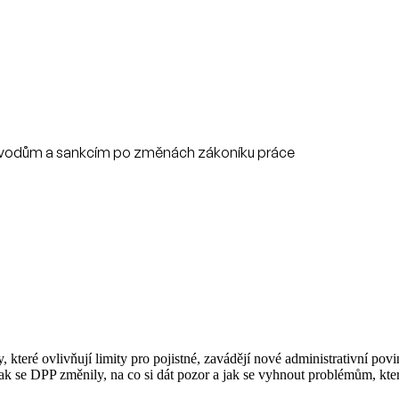
odvodům a sankcím po změnách zákoníku práce
teré ovlivňují limity pro pojistné, zavádějí nové administrativní pov
k se DPP změnily, na co si dát pozor a jak se vyhnout problémům, kter