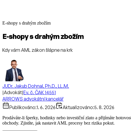
E-shopy s drahým zbožím
E-shopy s drahým zbožím
Kdy vám AML zákon šlápne na krk
JUDr. Jakub Dohnal, Ph.D., LL.M.
|
Advokát
|
Ev. č. ČAK 14551
ARROWS advokátní kancelář
Publikováno:
1. 6. 2026
Aktualizováno:
5. 8. 2026
Prodáváte-li šperky, hodinky nebo investiční zlato a přijímáte hotov
obchody. Zjistíte, jak nastavit AML procesy bez rizika pokut.