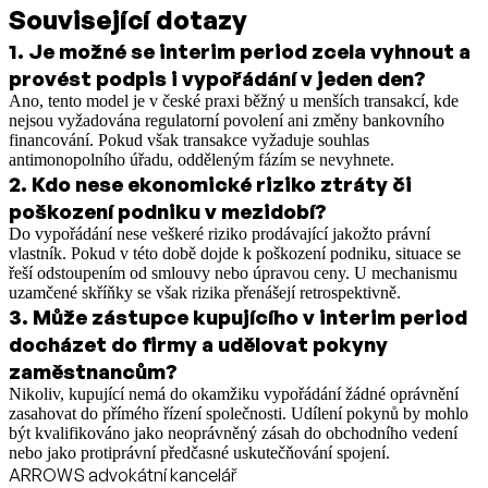
Související dotazy
1
.
Je možné se interim period zcela vyhnout a
provést podpis i vypořádání v jeden den?
Ano, tento model je v české praxi běžný u menších transakcí, kde
nejsou vyžadována regulatorní povolení ani změny bankovního
financování. Pokud však transakce vyžaduje souhlas
antimonopolního úřadu, odděleným fázím se nevyhnete.
2
.
Kdo nese ekonomické riziko ztráty či
poškození podniku v mezidobí?
Do vypořádání nese veškeré riziko prodávající jakožto právní
vlastník. Pokud v této době dojde k poškození podniku, situace se
řeší odstoupením od smlouvy nebo úpravou ceny. U mechanismu
uzamčené skříňky se však rizika přenášejí retrospektivně.
3
.
Může zástupce kupujícího v interim period
docházet do firmy a udělovat pokyny
zaměstnancům?
Nikoliv, kupující nemá do okamžiku vypořádání žádné oprávnění
zasahovat do přímého řízení společnosti. Udílení pokynů by mohlo
být kvalifikováno jako neoprávněný zásah do obchodního vedení
nebo jako protiprávní předčasné uskutečňování spojení.
ARROWS advokátní kancelář