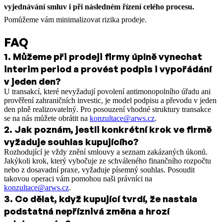
vyjednávání smluv i při následném řízení celého procesu.
Pomůžeme vám minimalizovat rizika prodeje.
FAQ
1
.
Můžeme při prodeji firmy úplně vynechat
interim period a provést podpis i vypořádání
v jeden den?
U transakcí, které nevyžadují povolení antimonopolního úřadu ani
prověření zahraničních investic, je model podpisu a převodu v jeden
den plně realizovatelný. Pro posouzení vhodné struktury transakce
se na nás můžete obrátit na
konzultace@arws.cz
.
2
.
Jak poznám, jestli konkrétní krok ve firmě
vyžaduje souhlas kupujícího?
Rozhodující je vždy znění smlouvy a seznam zakázaných úkonů.
Jakýkoli krok, který vybočuje ze schváleného finančního rozpočtu
nebo z dosavadní praxe, vyžaduje písemný souhlas. Posoudit
takovou operaci vám pomohou naši právníci na
konzultace@arws.cz
.
3
.
Co dělat, když kupující tvrdí, že nastala
podstatná nepříznivá změna a hrozí