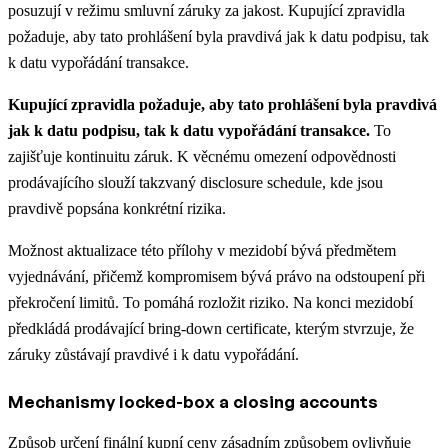
posuzují v režimu smluvní záruky za jakost. Kupující zpravidla
požaduje, aby tato prohlášení byla pravdivá jak k datu podpisu, tak
k datu vypořádání transakce.
Kupující zpravidla požaduje, aby tato prohlášení byla pravdivá
jak k datu podpisu, tak k datu vypořádání transakce.
To
zajišťuje kontinuitu záruk. K věcnému omezení odpovědnosti
prodávajícího slouží takzvaný disclosure schedule, kde jsou
pravdivě popsána konkrétní rizika.
Možnost aktualizace této přílohy v mezidobí bývá předmětem
vyjednávání, přičemž kompromisem bývá právo na odstoupení při
překročení limitů. To pomáhá rozložit riziko. Na konci mezidobí
předkládá prodávající bring-down certificate, kterým stvrzuje, že
záruky zůstávají pravdivé i k datu vypořádání.
Mechanismy locked-box a closing accounts
Způsob určení finální kupní ceny zásadním způsobem ovlivňuje