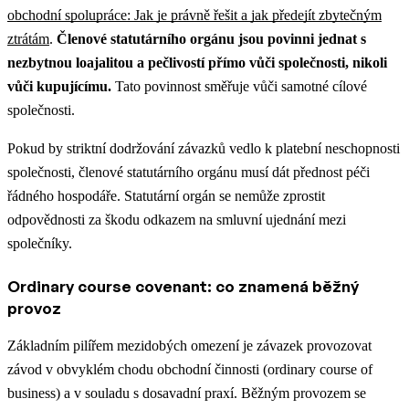
obchodní spolupráce: Jak je právně řešit a jak předejít zbytečným
ztrátám
.
Členové statutárního orgánu jsou povinni jednat s
nezbytnou loajalitou a pečlivostí přímo vůči společnosti, nikoli
vůči kupujícímu.
Tato povinnost směřuje vůči samotné cílové
společnosti.
Pokud by striktní dodržování závazků vedlo k platební neschopnosti
společnosti, členové statutárního orgánu musí dát přednost péči
řádného hospodáře. Statutární orgán se nemůže zprostit
odpovědnosti za škodu odkazem na smluvní ujednání mezi
společníky.
Ordinary course covenant: co znamená běžný
provoz
Základním pilířem mezidobých omezení je závazek provozovat
závod v obvyklém chodu obchodní činnosti (ordinary course of
business) a v souladu s dosavadní praxí. Běžným provozem se