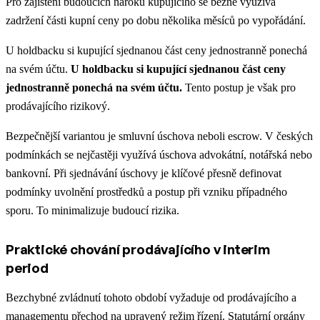
Pro zajištění budoucích nároků kupujícího se běžně využívá
zadržení části kupní ceny po dobu několika měsíců po vypořádání.
U holdbacku si kupující sjednanou část ceny jednostranně ponechá
na svém účtu.
U holdbacku si kupující sjednanou část ceny
jednostranně ponechá na svém účtu.
Tento postup je však pro
prodávajícího rizikový.
Bezpečnější variantou je smluvní úschova neboli escrow. V českých
podmínkách se nejčastěji využívá úschova advokátní, notářská nebo
bankovní. Při sjednávání úschovy je klíčové přesně definovat
podmínky uvolnění prostředků a postup při vzniku případného
sporu. To minimalizuje budoucí rizika.
Praktické chování prodávajícího v interim
period
Bezchybné zvládnutí tohoto období vyžaduje od prodávajícího a
managementu přechod na upravený režim řízení. Statutární orgány