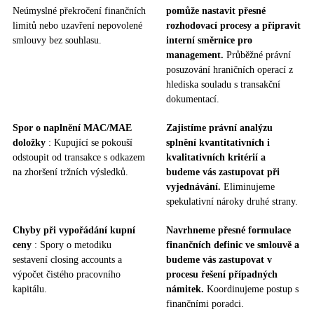
Neúmyslné překročení finančních
pomůže nastavit přesné
limitů nebo uzavření nepovolené
rozhodovací procesy a připravit
smlouvy bez souhlasu.
interní směrnice pro
management.
Průběžné právní
posuzování hraničních operací z
hlediska souladu s transakční
dokumentací.
Spor o naplnění MAC/MAE
Zajistíme právní analýzu
doložky
: Kupující se pokouší
splnění kvantitativních i
odstoupit od transakce s odkazem
kvalitativních kritérií a
na zhoršení tržních výsledků.
budeme vás zastupovat při
vyjednávání.
Eliminujeme
spekulativní nároky druhé strany.
Chyby při vypořádání kupní
Navrhneme přesné formulace
ceny
: Spory o metodiku
finančních definic ve smlouvě a
sestavení closing accounts a
budeme vás zastupovat v
výpočet čistého pracovního
procesu řešení případných
kapitálu.
námitek.
Koordinujeme postup s
finančními poradci.