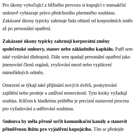
Pro úkony vybočující z běžného provozu si kupující v transakční
smlouvě vyhrazuje právo předchozího písemného souhlasu.
Zakázané úkony typicky zahrnuje řada oblastí od korporátních změn
až po personální opatření.
Zakázané úkony typicky zahrnují korporátní změny
společenské smlouvy, stanov nebo základního kapitálu.
Patří sem
také vydávání dluhopisů. Dále sem spadají personální opatření jako
jmenování členů orgánů, zvyšování mezd nebo vyplácení
mimořádných odměn.
Omezení se týkají také přijímání nových úvěrů, poskytování
zajištění nebo prodeje a zatížení nemovitostí. Tyto kroky vyžadují
souhlas. Klíčem k hladkému průběhu je precizní nastavení procesu
pro vyžadování a udělování souhlasu.
Smlouva by měla přesně určit komunikační kanály a stanovit
přiměřenou lhůtu pro vyjádření kupujícího.
Tím se předejde