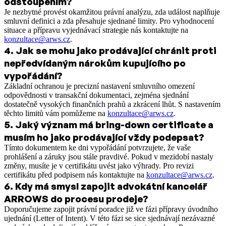
odstoupením?
Je nezbytné provést okamžitou právní analýzu, zda událost naplňuje
smluvní definici a zda přesahuje sjednané limity. Pro vyhodnocení
situace a přípravu vyjednávací strategie nás kontaktujte na
konzultace@arws.cz
.
4
.
Jak se mohu jako prodávající chránit proti
nepředvídaným nárokům kupujícího po
vypořádání?
Základní ochranou je precizní nastavení smluvního omezení
odpovědnosti v transakční dokumentaci, zejména sjednání
dostatečně vysokých finančních prahů a zkrácení lhůt. S nastavením
těchto limitů vám pomůžeme na
konzultace@arws.cz
.
5
.
Jaký význam má bring-down certificate a
musím ho jako prodávající vždy podepsat?
Tímto dokumentem ke dni vypořádání potvrzujete, že vaše
prohlášení a záruky jsou stále pravdivé. Pokud v mezidobí nastaly
změny, musíte je v certifikátu uvést jako výhrady. Pro revizi
certifikátu před podpisem nás kontaktujte na
konzultace@arws.cz
.
6
.
Kdy má smysl zapojit advokátní kancelář
ARROWS do procesu prodeje?
Doporučujeme zapojit právní poradce již ve fázi přípravy úvodního
ujednání (Letter of Intent). V této fázi se sice sjednávají nezávazné