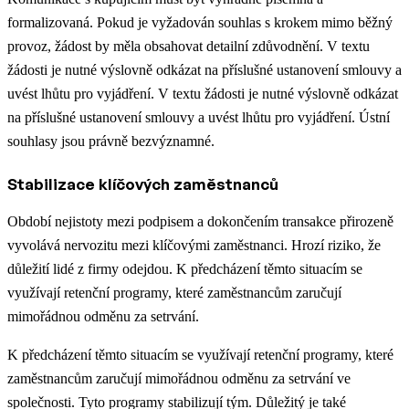
formalizovaná. Pokud je vyžadován souhlas s krokem mimo běžný
provoz, žádost by měla obsahovat detailní zdůvodnění. V textu
žádosti je nutné výslovně odkázat na příslušné ustanovení smlouvy a
uvést lhůtu pro vyjádření. V textu žádosti je nutné výslovně odkázat
na příslušné ustanovení smlouvy a uvést lhůtu pro vyjádření. Ústní
souhlasy jsou právně bezvýznamné.
Stabilizace klíčových zaměstnanců
Období nejistoty mezi podpisem a dokončením transakce přirozeně
vyvolává nervozitu mezi klíčovými zaměstnanci. Hrozí riziko, že
důležití lidé z firmy odejdou. K předcházení těmto situacím se
využívají retenční programy, které zaměstnancům zaručují
mimořádnou odměnu za setrvání.
K předcházení těmto situacím se využívají retenční programy, které
zaměstnancům zaručují mimořádnou odměnu za setrvání ve
společnosti. Tyto programy stabilizují tým. Důležitý je také