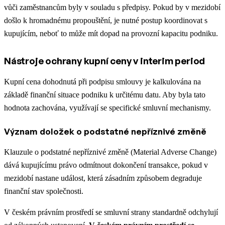
vůči zaměstnancům byly v souladu s předpisy. Pokud by v mezidobí
došlo k hromadnému propouštění, je nutné postup koordinovat s
kupujícím, neboť to může mít dopad na provozní kapacitu podniku.
Nástroje ochrany kupní ceny v interim period
Kupní cena dohodnutá při podpisu smlouvy je kalkulována na
základě finanční situace podniku k určitému datu. Aby byla tato
hodnota zachována, využívají se specifické smluvní mechanismy.
Význam doložek o podstatné nepříznivé změně
Klauzule o podstatné nepříznivé změně (Material Adverse Change)
dává kupujícímu právo odmítnout dokončení transakce, pokud v
mezidobí nastane událost, která zásadním způsobem degraduje
finanční stav společnosti.
V českém právním prostředí se smluvní strany standardně odchylují