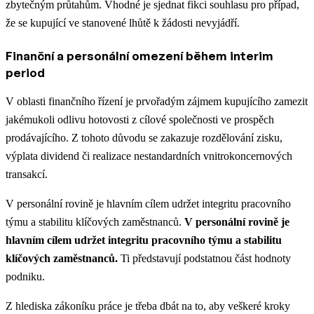
zbytečným průtahům. Vhodné je sjednat fikci souhlasu pro případ,
že se kupující ve stanovené lhůtě k žádosti nevyjádří.
Finanční a personální omezení během interim
period
V oblasti finančního řízení je prvořadým zájmem kupujícího zamezit
jakémukoli odlivu hotovosti z cílové společnosti ve prospěch
prodávajícího. Z tohoto důvodu se zakazuje rozdělování zisku,
výplata dividend či realizace nestandardních vnitrokoncernových
transakcí.
V personální rovině je hlavním cílem udržet integritu pracovního
týmu a stabilitu klíčových zaměstnanců.
V personální rovině je
hlavním cílem udržet integritu pracovního týmu a stabilitu
klíčových zaměstnanců.
Ti představují podstatnou část hodnoty
podniku.
Z hlediska zákoníku práce je třeba dbát na to, aby veškeré kroky