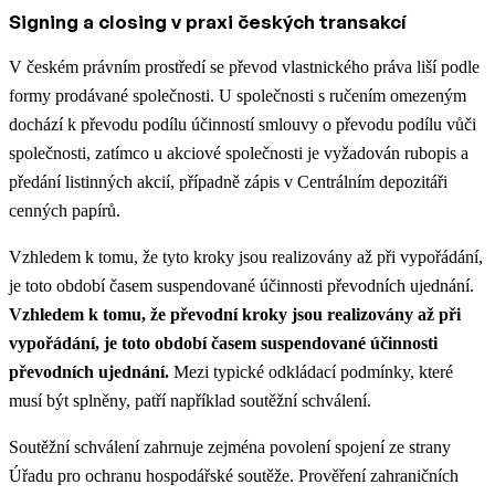
Signing a closing v praxi českých transakcí
V českém právním prostředí se převod vlastnického práva liší podle
formy prodávané společnosti. U společnosti s ručením omezeným
dochází k převodu podílu účinností smlouvy o převodu podílu vůči
společnosti, zatímco u akciové společnosti je vyžadován rubopis a
předání listinných akcií, případně zápis v Centrálním depozitáři
cenných papírů.
Vzhledem k tomu, že tyto kroky jsou realizovány až při vypořádání,
je toto období časem suspendované účinnosti převodních ujednání.
Vzhledem k tomu, že převodní kroky jsou realizovány až při
vypořádání, je toto období časem suspendované účinnosti
převodních ujednání.
Mezi typické odkládací podmínky, které
musí být splněny, patří například soutěžní schválení.
Soutěžní schválení zahrnuje zejména povolení spojení ze strany
Úřadu pro ochranu hospodářské soutěže. Prověření zahraničních