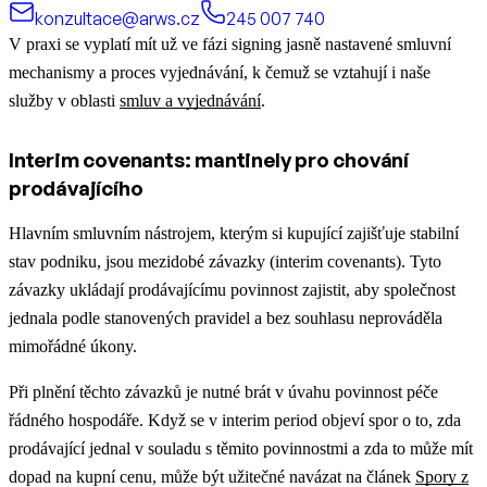
konzultace@arws.cz
245 007 740
V praxi se vyplatí mít už ve fázi signing jasně nastavené smluvní
mechanismy a proces vyjednávání, k čemuž se vztahují i naše
služby v oblasti
smluv a vyjednávání
.
Interim covenants: mantinely pro chování
prodávajícího
Hlavním smluvním nástrojem, kterým si kupující zajišťuje stabilní
stav podniku, jsou mezidobé závazky (interim covenants). Tyto
závazky ukládají prodávajícímu povinnost zajistit, aby společnost
jednala podle stanovených pravidel a bez souhlasu neprováděla
mimořádné úkony.
Při plnění těchto závazků je nutné brát v úvahu povinnost péče
řádného hospodáře.
Když se v interim period objeví spor o to, zda
prodávající jednal v souladu s těmito povinnostmi a zda to může mít
dopad na kupní cenu, může být užitečné navázat na článek
Spory z