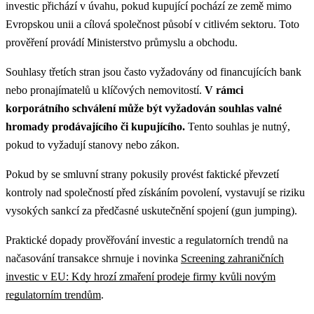
investic přichází v úvahu, pokud kupující pochází ze země mimo
Evropskou unii a cílová společnost působí v citlivém sektoru. Toto
prověření provádí Ministerstvo průmyslu a obchodu.
Souhlasy třetích stran jsou často vyžadovány od financujících bank
nebo pronajímatelů u klíčových nemovitostí.
V rámci
korporátního schválení může být vyžadován souhlas valné
hromady prodávajícího či kupujícího.
Tento souhlas je nutný,
pokud to vyžadují stanovy nebo zákon.
Pokud by se smluvní strany pokusily provést faktické převzetí
kontroly nad společností před získáním povolení, vystavují se riziku
vysokých sankcí za předčasné uskutečnění spojení (gun jumping).
Praktické dopady prověřování investic a regulatorních trendů na
načasování transakce shrnuje i novinka
Screening zahraničních
investic v EU: Kdy hrozí zmaření prodeje firmy kvůli novým
regulatorním trendům
.