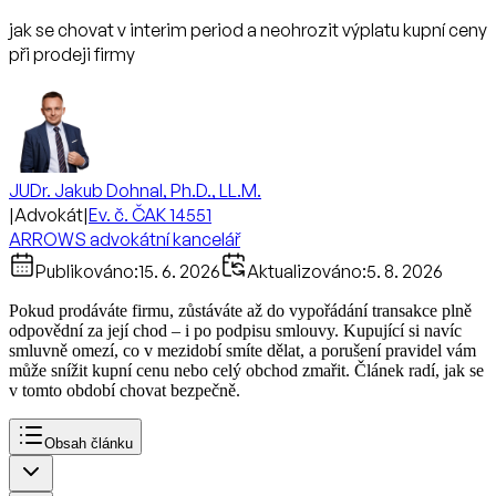
jak se chovat v interim period a neohrozit výplatu kupní ceny
při prodeji firmy
JUDr. Jakub Dohnal, Ph.D., LL.M.
|
Advokát
|
Ev. č. ČAK 14551
ARROWS advokátní kancelář
Publikováno:
15. 6. 2026
Aktualizováno:
5. 8. 2026
Pokud prodáváte firmu, zůstáváte až do vypořádání transakce plně
odpovědní za její chod – i po podpisu smlouvy. Kupující si navíc
smluvně omezí, co v mezidobí smíte dělat, a porušení pravidel vám
může snížit kupní cenu nebo celý obchod zmařit. Článek radí, jak se
v tomto období chovat bezpečně.
Obsah článku