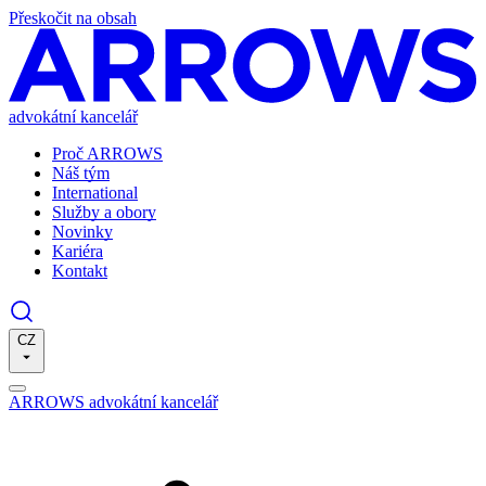
Přeskočit na obsah
advokátní kancelář
Proč ARROWS
Náš tým
International
Služby a obory
Novinky
Kariéra
Kontakt
CZ
ARROWS advokátní kancelář