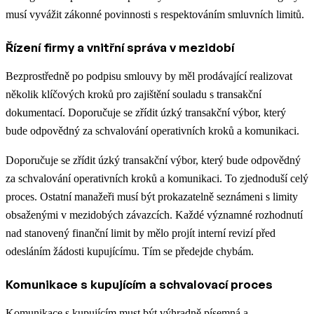
musí vyvážit zákonné povinnosti s respektováním smluvních limitů.
Řízení firmy a vnitřní správa v mezidobí
Bezprostředně po podpisu smlouvy by měl prodávající realizovat
několik klíčových kroků pro zajištění souladu s transakční
dokumentací. Doporučuje se zřídit úzký transakční výbor, který
bude odpovědný za schvalování operativních kroků a komunikaci.
Doporučuje se zřídit úzký transakční výbor, který bude odpovědný
za schvalování operativních kroků a komunikaci. To zjednoduší celý
proces. Ostatní manažeři musí být prokazatelně seznámeni s limity
obsaženými v mezidobých závazcích. Každé významné rozhodnutí
nad stanovený finanční limit by mělo projít interní revizí před
odesláním žádosti kupujícímu. Tím se předejde chybám.
Komunikace s kupujícím a schvalovací proces
Komunikace s kupujícím must být výhradně písemná a