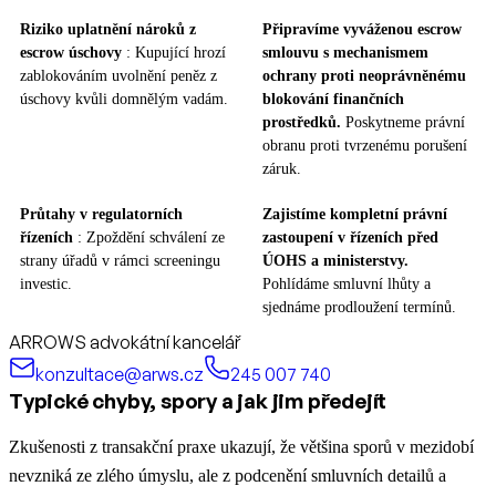
Riziko uplatnění nároků z
Připravíme vyváženou escrow
escrow úschovy
: Kupující hrozí
smlouvu s mechanismem
zablokováním uvolnění peněz z
ochrany proti neoprávněnému
úschovy kvůli domnělým vadám.
blokování finančních
prostředků.
Poskytneme právní
obranu proti tvrzenému porušení
záruk.
Průtahy v regulatorních
Zajistíme kompletní právní
řízeních
: Zpoždění schválení ze
zastoupení v řízeních před
strany úřadů v rámci screeningu
ÚOHS a ministerstvy.
investic.
Pohlídáme smluvní lhůty a
sjednáme prodloužení termínů.
ARROWS advokátní kancelář
konzultace@arws.cz
245 007 740
Typické chyby, spory a jak jim předejít
Zkušenosti z transakční praxe ukazují, že většina sporů v mezidobí
nevzniká ze zlého úmyslu, ale z podcenění smluvních detailů a