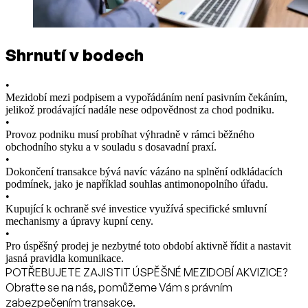
Shrnutí v bodech
•
Mezidobí mezi podpisem a vypořádáním není pasivním čekáním,
jelikož prodávající nadále nese odpovědnost za chod podniku.
•
Provoz podniku musí probíhat výhradně v rámci běžného
obchodního styku a v souladu s dosavadní praxí.
•
Dokončení transakce bývá navíc vázáno na splnění odkládacích
podmínek, jako je například souhlas antimonopolního úřadu.
•
Kupující k ochraně své investice využívá specifické smluvní
mechanismy a úpravy kupní ceny.
•
Pro úspěšný prodej je nezbytné toto období aktivně řídit a nastavit
jasná pravidla komunikace.
POTŘEBUJETE ZAJISTIT ÚSPĚŠNÉ MEZIDOBÍ AKVIZICE?
Obraťte se na nás, pomůžeme Vám s právním
zabezpečením transakce.