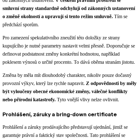
od zákonných ustanovení.
V českém právním prostředí se
smluvní strany standardně odchylují od zákonných ustanovení
o změně okolností a upravují si tento režim smluvně.
Tím se
předchází sporům.
Pro zamezení spekulativního zneužití této doložky ze strany
kupujícího je nutné parametry nastavit velmi přesně. Doporučuje se
definovat podstatnost změny konkrétní hodnotou, například
poklesem výnosů o určité procento. To dává oběma stranám jistotu.
Změna by měla mít dlouhodobý charakter, nikoliv pouze dočasný
provozní výkyv, který lze rychle napravit.
Z odpovědnosti by měly
být vyloučeny obecné ekonomické změny, válečné konflikty
nebo přírodní katastrofy.
Tyto vnější vlivy nelze ovlivnit.
Prohlášení, záruky a bring-down certificate
Prohlášení a záruky prodávajícího představují ujednání, jimiž se
garantuje právní a faktický stav společnosti. Tato prohlášení se