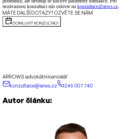
podmínky, ale definují se klíčové parametry transakce. Pro
nezávaznou konzultaci nás oslovte na
konzultace@arws.cz
.
MÁTE DALŠÍ DOTAZY? OZVĚTE SE NÁM
DOMLUVIT KONZULTACI
ARROWS advokátní kancelář
konzultace@arws.cz
245 007 740
Autor článku: