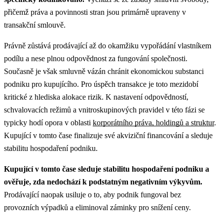
přičemž práva a povinnosti stran jsou primárně upraveny v
transakční smlouvě.
Právně zůstává prodávající až do okamžiku vypořádání vlastníkem
podílu a nese plnou odpovědnost za fungování společnosti.
Současně je však smluvně vázán chránit ekonomickou substanci
podniku pro kupujícího. Pro úspěch transakce je toto mezidobí
kritické z hlediska alokace rizik.
K nastavení odpovědností,
schvalovacích režimů a vnitroskupinových pravidel v této fázi se
typicky hodí opora v oblasti
korporátního práva, holdingů a struktur
.
Kupující v tomto čase finalizuje své akviziční financování a sleduje
stabilitu hospodaření podniku.
Kupující v tomto čase sleduje stabilitu hospodaření podniku a
ověřuje, zda nedochází k podstatným negativním výkyvům.
Prodávající naopak usiluje o to, aby podnik fungoval bez
provozních výpadků a eliminoval záminky pro snížení ceny.