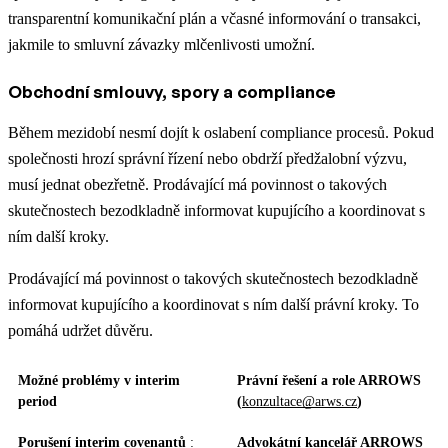
transparentní komunikační plán a včasné informování o transakci,
jakmile to smluvní závazky mlčenlivosti umožní.
Obchodní smlouvy, spory a compliance
Během mezidobí nesmí dojít k oslabení compliance procesů. Pokud
společnosti hrozí správní řízení nebo obdrží předžalobní výzvu,
musí jednat obezřetně. Prodávající má povinnost o takových
skutečnostech bezodkladně informovat kupujícího a koordinovat s
ním další kroky.
Prodávající má povinnost o takových skutečnostech bezodkladně
informovat kupujícího a koordinovat s ním další právní kroky. To
pomáhá udržet důvěru.
Možné problémy v interim
Právní řešení a role ARROWS
period
(
konzultace@arws.cz
)
Porušení interim covenantů
:
Advokátní kancelář ARROWS