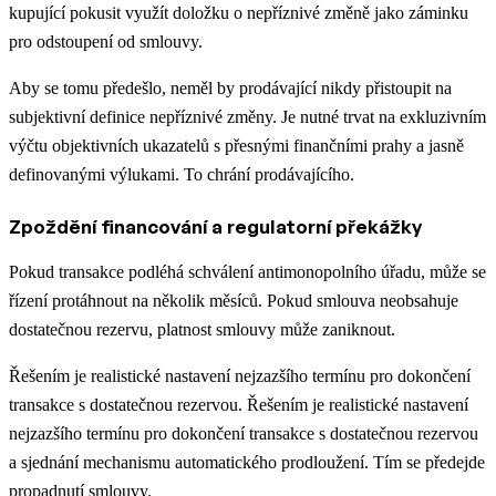
kupující pokusit využít doložku o nepříznivé změně jako záminku
pro odstoupení od smlouvy.
Aby se tomu předešlo, neměl by prodávající nikdy přistoupit na
subjektivní definice nepříznivé změny. Je nutné trvat na exkluzivním
výčtu objektivních ukazatelů s přesnými finančními prahy a jasně
definovanými výlukami. To chrání prodávajícího.
Zpoždění financování a regulatorní překážky
Pokud transakce podléhá schválení antimonopolního úřadu, může se
řízení protáhnout na několik měsíců. Pokud smlouva neobsahuje
dostatečnou rezervu, platnost smlouvy může zaniknout.
Řešením je realistické nastavení nejzazšího termínu pro dokončení
transakce s dostatečnou rezervou. Řešením je realistické nastavení
nejzazšího termínu pro dokončení transakce s dostatečnou rezervou
a sjednání mechanismu automatického prodloužení. Tím se předejde
propadnutí smlouvy.