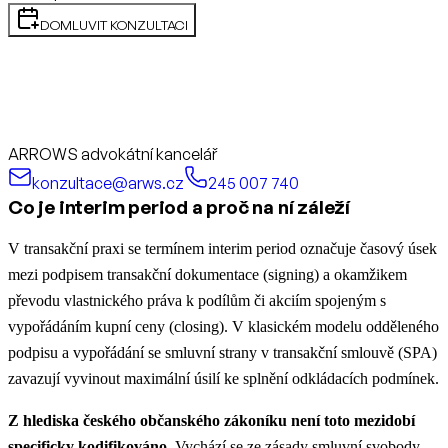
DOMLUVIT KONZULTACI
ARROWS advokátní kancelář
konzultace@arws.cz
245 007 740
Co je interim period a proč na ní záleží
V transakční praxi se termínem interim period označuje časový úsek
mezi podpisem transakční dokumentace (signing) a okamžikem
převodu vlastnického práva k podílům či akciím spojeným s
vypořádáním kupní ceny (closing). V klasickém modelu odděleného
podpisu a vypořádání se smluvní strany v transakční smlouvě (SPA)
zavazují vyvinout maximální úsilí ke splnění odkládacích podmínek.
Z hlediska českého občanského zákoníku není toto mezidobí
specificky kodifikováno.
Vychází se ze zásady smluvní svobody,