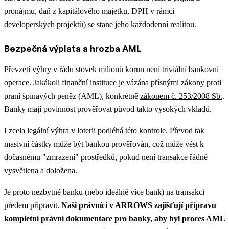
pronájmu, daň z kapitálového majetku, DPH v rámci
developerských projektů) se stane jeho každodenní realitou.
Bezpečná výplata a hrozba AML
Převzetí výhry v řádu stovek milionů korun není triviální bankovní
operace. Jakákoli finanční instituce je vázána přísnými zákony proti
praní špinavých peněz (AML), konkrétně
zákonem č. 253/2008 Sb.
.
Banky mají povinnost prověřovat původ takto vysokých vkladů.
I zcela legální výhra v loterii podléhá této kontrole. Převod tak
masivní částky může být bankou prověřován, což může vést k
dočasnému "zmrazení" prostředků, pokud není transakce řádně
vysvětlena a doložena.
Je proto nezbytné banku (nebo ideálně více bank) na transakci
předem připravit.
Naši právníci v ARROWS zajišťují přípravu
kompletní právní dokumentace pro banky, aby byl proces AML