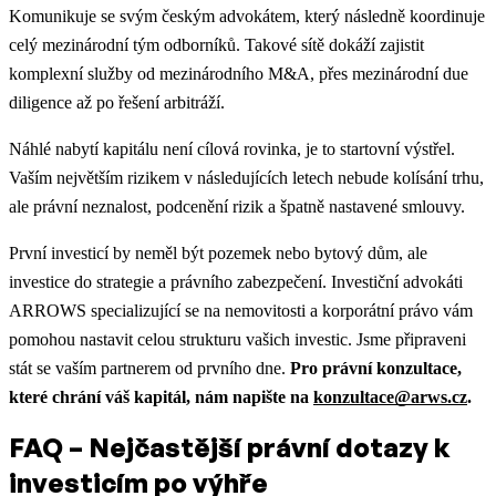
Komunikuje se svým českým advokátem, který následně koordinuje
celý mezinárodní tým odborníků. Takové sítě dokáží zajistit
komplexní služby od mezinárodního M&A, přes mezinárodní due
diligence až po řešení arbitráží.
Náhlé nabytí kapitálu není cílová rovinka, je to startovní výstřel.
Vaším největším rizikem v následujících letech nebude kolísání trhu,
ale právní neznalost, podcenění rizik a špatně nastavené smlouvy.
První investicí by neměl být pozemek nebo bytový dům, ale
investice do strategie a právního zabezpečení. Investiční advokáti
ARROWS specializující se na nemovitosti a korporátní právo vám
pomohou nastavit celou strukturu vašich investic. Jsme připraveni
stát se vaším partnerem od prvního dne.
Pro právní konzultace,
které chrání váš kapitál, nám napište na
konzultace@arws.cz
.
FAQ – Nejčastější právní dotazy k
investicím po výhře