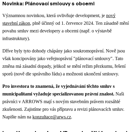
Novinka: Plánovací smlouvy s obcemi
Významnou novinkou, která ovlivňuje development, je
nový
stavební zákon
, plně účinný od 1. července 2024. Ten zásadně mění
povahu smluv mezi developery a obcemi (např. o výstavbě
infrastruktury).
Dříve byly tyto dohody chápány jako soukromoprávní. Nově jsou
však koncipovány jako veřejnoprávní "plánovací smlouvy". Tato
změna má zásadní dopady, jelikož se mění režim přezkumu, řešení
sporů (nově dle správního řádu) a možnosti ukončení smlouvy.
Pro investora to znamená, že vyjednávání těchto smluv s
municipalitami vyžaduje specializovanou právní znalost.
Naši
právníci v ARROWS mají s novým stavebním právem rozsáhlé
zkušenosti. Zajistíme pro vás přípravu a revizi plánovacích smluv.
Napište nám na
konzultace@arws.cz
.