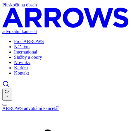
Přeskočit na obsah
advokátní kancelář
Proč ARROWS
Náš tým
International
Služby a obory
Novinky
Kariéra
Kontakt
CZ
ARROWS advokátní kancelář