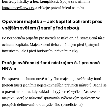
kontroly hladký a bez komplikací.
Spojte se s námi na
konzultace@arws.cz
a získejte právní řešení na míru.
Opevnění majetku – Jak kapitál ochránit před
vnějším světem (i sami před sebou)
Po bezpečném připsání prostředků nastává druhá, strategická fáze:
ochrana kapitálu. Majetek není třeba chránit jen před špatnými
investicemi, ale i před budoucími právními riziky.
Proč je svěřenský fond nástrojem č. 1 pro nové
HNWIs
Pro správu a ochranu nově nabytého majetku je svěřenský fond
(neboli trust) jedním z nejefektivnějších právních nástrojů. Jedná se
o právní strukturu, kdy zakladatel (výherce) vyčlení část svého
majetku, který je následně spravován svěřenským správcem ve
prospěch definovaného obmyšleného (beneficienta).