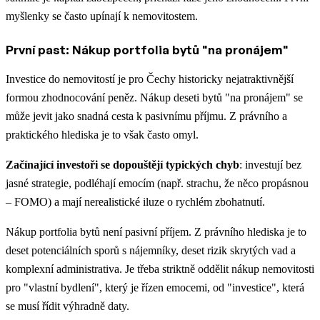
myšlenky se často upínají k nemovitostem.
První past: Nákup portfolia bytů "na pronájem"
Investice do nemovitostí je pro Čechy historicky nejatraktivnější
formou zhodnocování peněz. Nákup deseti bytů "na pronájem" se
může jevit jako snadná cesta k pasivnímu příjmu. Z právního a
praktického hlediska je to však často omyl.
Začínající investoři se dopouštějí typických chyb
: investují bez
jasné strategie, podléhají emocím (např. strachu, že něco propásnou
– FOMO) a mají nerealistické iluze o rychlém zbohatnutí.
Nákup portfolia bytů není pasivní příjem. Z právního hlediska je to
deset potenciálních sporů s nájemníky, deset rizik skrytých vad a
komplexní administrativa. Je třeba striktně oddělit nákup nemovitosti
pro "vlastní bydlení", který je řízen emocemi, od "investice", která
se musí řídit výhradně daty.