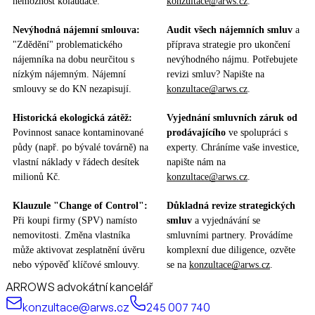
nemožnost kolaudace.
konzultace@arws.cz
.
Nevýhodná nájemní smlouva:
Audit všech nájemních smluv
a
"Zdědění" problematického
příprava strategie pro ukončení
nájemníka na dobu neurčitou s
nevýhodného nájmu. Potřebujete
nízkým nájemným. Nájemní
revizi smluv? Napište na
smlouvy se do KN nezapisují.
konzultace@arws.cz
.
Historická ekologická zátěž:
Vyjednání smluvních záruk od
Povinnost sanace kontaminované
prodávajícího
ve spolupráci s
půdy (např. po bývalé továrně) na
experty. Chráníme vaše investice,
vlastní náklady v řádech desítek
napište nám na
milionů Kč.
konzultace@arws.cz
.
Klauzule "Change of Control":
Důkladná revize strategických
Při koupi firmy (SPV) namísto
smluv
a vyjednávání se
nemovitosti. Změna vlastníka
smluvními partnery. Provádíme
může aktivovat zesplatnění úvěru
komplexní due diligence, ozvěte
nebo výpověď klíčové smlouvy.
se na
konzultace@arws.cz
.
ARROWS advokátní kancelář
konzultace@arws.cz
245 007 740