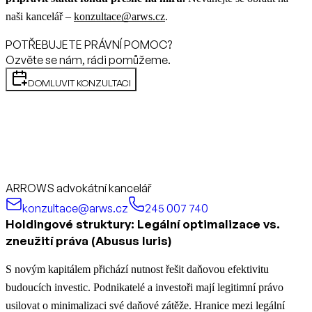
naši kancelář –
konzultace@arws.cz
.
POTŘEBUJETE PRÁVNÍ POMOC?
Ozvěte se nám, rádi pomůžeme.
DOMLUVIT KONZULTACI
ARROWS advokátní kancelář
konzultace@arws.cz
245 007 740
Holdingové struktury: Legální optimalizace vs.
zneužití práva (Abusus Iuris)
S novým kapitálem přichází nutnost řešit daňovou efektivitu
budoucích investic. Podnikatelé a investoři mají legitimní právo
usilovat o minimalizaci své daňové zátěže. Hranice mezi legální