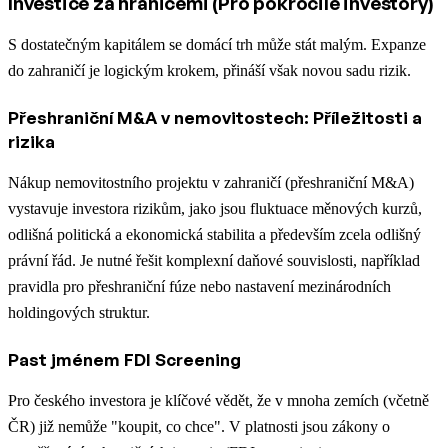
Investice za hranicemi (Pro pokročilé investory)
S dostatečným kapitálem se domácí trh může stát malým. Expanze
do zahraničí je logickým krokem, přináší však novou sadu rizik.
Přeshraniční M&A v nemovitostech: Příležitosti a
rizika
Nákup nemovitostního projektu v zahraničí (přeshraniční M&A)
vystavuje investora rizikům, jako jsou fluktuace měnových kurzů,
odlišná politická a ekonomická stabilita a především zcela odlišný
právní řád. Je nutné řešit komplexní daňové souvislosti, například
pravidla pro přeshraniční fúze nebo nastavení mezinárodních
holdingových struktur.
Past jménem FDI Screening
Pro českého investora je klíčové vědět, že v mnoha zemích (včetně
ČR) již nemůže "koupit, co chce". V platnosti jsou zákony o