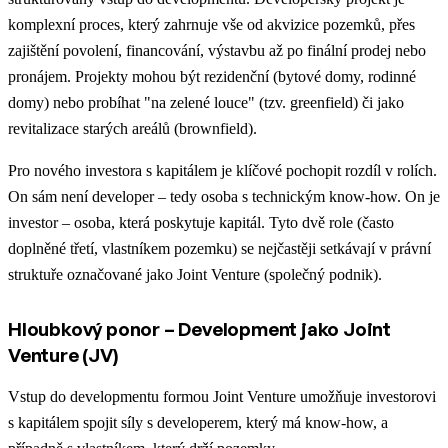
komplexní proces, který zahrnuje vše od akvizice pozemků, přes
zajištění povolení, financování, výstavbu až po finální prodej nebo
pronájem. Projekty mohou být rezidenční (bytové domy, rodinné
domy) nebo probíhat "na zelené louce" (tzv. greenfield) či jako
revitalizace starých areálů (brownfield).
Pro nového investora s kapitálem je klíčové pochopit rozdíl v rolích.
On sám není developer – tedy osoba s technickým know-how. On je
investor – osoba, která poskytuje kapitál. Tyto dvě role (často
doplněné třetí, vlastníkem pozemku) se nejčastěji setkávají v právní
struktuře označované jako Joint Venture (společný podnik).
Hloubkový ponor – Development jako Joint
Venture (JV)
Vstup do developmentu formou Joint Venture umožňuje investorovi
s kapitálem spojit síly s developerem, který má know-how, a