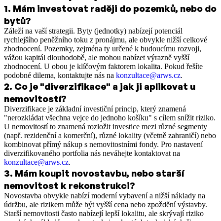
1
.
Mám investovat raději do pozemků, nebo do
bytů?
Záleží na vaší strategii. Byty (jednotky) nabízejí potenciál
rychlejšího peněžního toku z pronájmu, ale obvykle nižší celkové
zhodnocení. Pozemky, zejména ty určené k budoucímu rozvoji,
vážou kapitál dlouhodobě, ale mohou nabízet výrazně vyšší
zhodnocení. U obou je klíčovým faktorem lokalita. Pokud řešíte
podobné dilema, kontaktujte nás na
konzultace@arws.cz
.
2
.
Co je "diverzifikace" a jak ji aplikovat u
nemovitostí?
Diverzifikace je základní investiční princip, který znamená
"nerozkládat všechna vejce do jednoho košíku" s cílem snížit riziko.
U nemovitostí to znamená rozložit investice mezi různé segmenty
(např. rezidenční a komerční), různé lokality (včetně zahraničí) nebo
kombinovat přímý nákup s nemovitostními fondy. Pro nastavení
diverzifikovaného portfolia nás neváhejte kontaktovat na
konzultace@arws.cz
.
3
.
Mám koupit novostavbu, nebo starší
nemovitost k rekonstrukci?
Novostavba obvykle nabízí moderní vybavení a nižší náklady na
údržbu, ale rizikem může být vyšší cena nebo zpoždění výstavby.
Starší nemovitosti často nabízejí lepší lokalitu, ale skrývají riziko