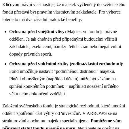
Klíčovou právní vlastností je, že majetek vyčleněný do svěřenského
fondu přestává být právním vlastnictvím zakladatele. Pro výherce
loterie to má dva zásadní praktické benefity:
Ochrana před vnějšími vlivy:
Majetek ve fondu je právně
oddělen. Je tak chráněn před případnými budoucími věřiteli
zakladatele, exekucemi, nároky třetích stran nebo negativními
dopady právních sporů.
Ochrana před vnitřními riziky (rodina/vlastní rozhodnutí):
Fond umožňuje nastavit "podmíněnou distribuci" majetku.
Plnění obmyšleným (například dětem) může být vázáno na
splnění konkrétních podmínek – například dosažení určitého
věku nebo dokončení vzdělání.
Založení svěřenského fondu je strategické rozhodnutí, které umožní
oddělit 'spotřební' část výhry od 'investiční'. V ARROWS se na
strukturování a ochranu majetku specializujeme.
Pomůžeme vám
připravit statut fondu přesně na míru.
Neváhejte se obrátit na