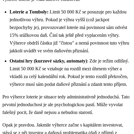
Loterie a Tomboly:
Limit 50 000 Kč se posuzuje pro každou
jednotlivou výhru. Pokud je výhra vyšší (což jackpot
bezpochyby je), provozovatel loterie má povinnost sám odvést
15% srážkovou daň. Činí tak ještě před vyplacením výhry.
Výherce obdrží částku již "čistou" a nemá povinnost tuto výhru
jakkoli uvádět ve svém daňovém přiznání.
Ostatní hry (kurzové sázky, automaty)
:
Zde je režim odlišný.
Limit 50 000 Kč se vztahuje na rozdíl mezi úhrnem výher a
vkladů za celý kalendářní rok. Pokud je tento rozdíl překročen,
výherce musí sám podat daňové přiznání a zdanit tento příjem.
Pro výherce loterie je situace tedy administrativně jednoduchá. Tato
prvotní jednoduchost je ale psychologickou pastí. Může vyvolat
falešný pocit, že daně nejsou a nebudou starostí.
Opak je pravdou. Jakmile výherce začne s kapitálem investovat,
stává se z něj investor a daňová problematika (daň z příjmů z