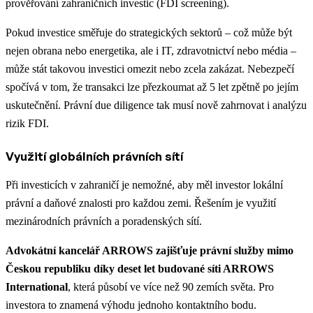
prověřování zahraničních investic (FDI screening).
Pokud investice směřuje do strategických sektorů – což může být
nejen obrana nebo energetika, ale i IT, zdravotnictví nebo média –
může stát takovou investici omezit nebo zcela zakázat. Nebezpečí
spočívá v tom, že transakci lze přezkoumat až 5 let zpětně po jejím
uskutečnění. Právní due diligence tak musí nově zahrnovat i analýzu
rizik FDI.
Využití globálních právních sítí
Při investicích v zahraničí je nemožné, aby měl investor lokální
právní a daňové znalosti pro každou zemi. Řešením je využití
mezinárodních právních a poradenských sítí.
Advokátní kancelář ARROWS zajišťuje právní služby mimo
Českou republiku díky deset let budované síti ARROWS
International
, která působí ve více než 90 zemích světa. Pro
investora to znamená výhodu jednoho kontaktního bodu.