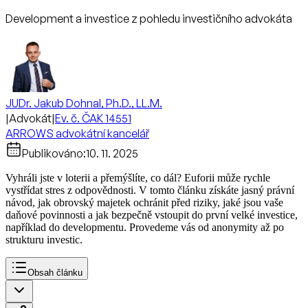
Development a investice z pohledu investičního advokáta
JUDr. Jakub Dohnal, Ph.D., LL.M.
|
Advokát
|
Ev. č. ČAK 14551
ARROWS advokátní kancelář
Publikováno:
10. 11. 2025
Vyhráli jste v loterii a přemýšlíte, co dál? Euforii může rychle
vystřídat stres z odpovědnosti. V tomto článku získáte jasný právní
návod, jak obrovský majetek ochránit před riziky, jaké jsou vaše
daňové povinnosti a jak bezpečně vstoupit do první velké investice,
například do developmentu. Provedeme vás od anonymity až po
strukturu investic.
Obsah článku