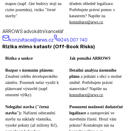
mapou (např. část budovy stojí na
úřadem ohledně legalizace.
cizím pozemku), riziko "černé
Potřebujete právní pomoc s
stavby".
katastrem? Napište na
konzultace@arws.cz
.
ARROWS advokátní kancelář
konzultace@arws.cz
245 007 740
Rizika mimo katastr (Off-Book Risks)
Rizika a sankce
Jak pomáhá ARROWS
Rozpor s územním plánem:
Detailní analýza územního
Zmaření celého developerského
plánu
a jednání s obcí o možné
záměru. Pozemek nelze využít k
změně. Potřebujete právní
plánované výstavbě (např.
stanovisko? Napište na
omezení výšky).
konzultace@arws.cz
.
Nelegální stavba ("černá
Posouzení možnosti dodatečné
stavba"):
Nařízení odstranění
legalizace
a zastupování ve
stavby na náklady vlastníka,
stavebním řízení. Hrozí vám
vysoké pokuty (až miliony Kč),
pokuta? Kontaktujte nás na