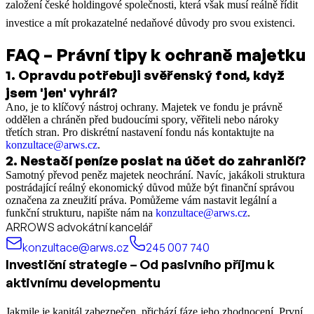
založení české holdingové společnosti, která však musí reálně řídit
investice a mít prokazatelné nedaňové důvody pro svou existenci.
FAQ – Právní tipy k ochraně majetku
1
.
Opravdu potřebuji svěřenský fond, když
jsem 'jen' vyhrál?
Ano, je to klíčový nástroj ochrany. Majetek ve fondu je právně
oddělen a chráněn před budoucími spory, věřiteli nebo nároky
třetích stran. Pro diskrétní nastavení fondu nás kontaktujte na
konzultace@arws.cz
.
2
.
Nestačí peníze poslat na účet do zahraničí?
Samotný převod peněz majetek neochrání. Navíc, jakákoli struktura
postrádající reálný ekonomický důvod může být finanční správou
označena za zneužití práva. Pomůžeme vám nastavit legální a
funkční strukturu, napište nám na
konzultace@arws.cz
.
ARROWS advokátní kancelář
konzultace@arws.cz
245 007 740
Investiční strategie – Od pasivního příjmu k
aktivnímu developmentu
Jakmile je kapitál zabezpečen, přichází fáze jeho zhodnocení. První