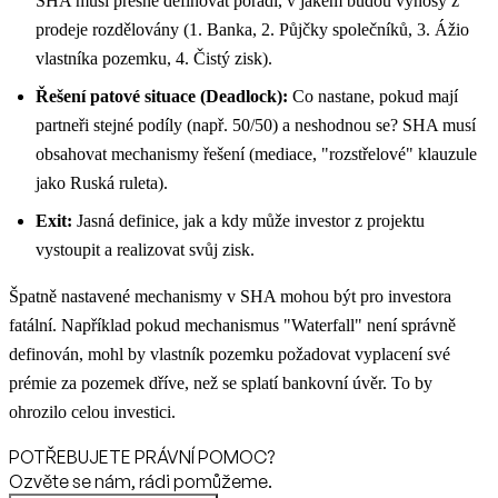
SHA musí přesně definovat pořadí, v jakém budou výnosy z
prodeje rozdělovány (1. Banka, 2. Půjčky společníků, 3. Ážio
vlastníka pozemku, 4. Čistý zisk).
Řešení patové situace (Deadlock):
Co nastane, pokud mají
partneři stejné podíly (např. 50/50) a neshodnou se? SHA musí
obsahovat mechanismy řešení (mediace, "rozstřelové" klauzule
jako Ruská ruleta).
Exit:
Jasná definice, jak a kdy může investor z projektu
vystoupit a realizovat svůj zisk.
Špatně nastavené mechanismy v SHA mohou být pro investora
fatální. Například pokud mechanismus "Waterfall" není správně
definován, mohl by vlastník pozemku požadovat vyplacení své
prémie za pozemek dříve, než se splatí bankovní úvěr. To by
ohrozilo celou investici.
POTŘEBUJETE PRÁVNÍ POMOC?
Ozvěte se nám, rádi pomůžeme.