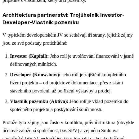
případně s vlastníkem, který drží pozemky.
Architektura partnerství: Trojúhelník Investor-
Developer-Vlastník pozemku
V typickém developerském JV se setkávají tři strany, jejichž zájmy
jsou ze své podstaty protichůdné:
Investor (Kapitál):
Jeho rolí je uvolňování financování v jasně
definovaných milnících.
Developer (Know-how):
Jeho rolí je zajištění kompletního
řízení projektu – od projektové dokumentace, přes získání
stavebního povolení, až po řízení výstavby a prodej.
Vlastník pozemku (Aktiva):
Jeho rolí je vklad pozemku do
společného projektu a poskytování součinnosti.
Protože tyto zájmy jsou často v konfliktu, právní struktura (obvykle
účelově založená společnost, tzv. SPV) a zejména Smlouva
společníků (SHA) neslouží jen jako formalita, ale jako klíčový