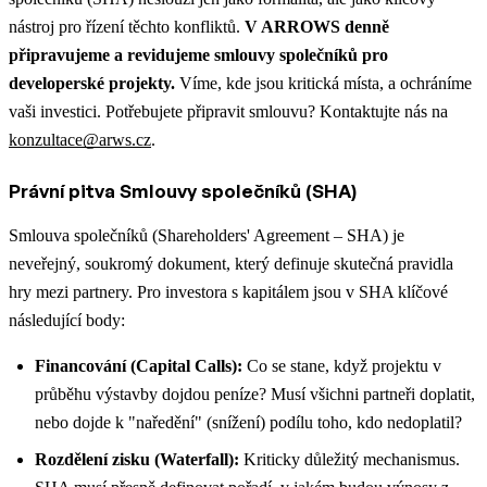
nástroj pro řízení těchto konfliktů.
V ARROWS denně
připravujeme a revidujeme smlouvy společníků pro
developerské projekty.
Víme, kde jsou kritická místa, a ochráníme
vaši investici. Potřebujete připravit smlouvu? Kontaktujte nás na
konzultace@arws.cz
.
Právní pitva Smlouvy společníků (SHA)
Smlouva společníků (Shareholders' Agreement – SHA) je
neveřejný, soukromý dokument, který definuje skutečná pravidla
hry mezi partnery. Pro investora s kapitálem jsou v SHA klíčové
následující body:
Financování (Capital Calls):
Co se stane, když projektu v
průběhu výstavby dojdou peníze? Musí všichni partneři doplatit,
nebo dojde k "naředění" (snížení) podílu toho, kdo nedoplatil?
Rozdělení zisku (Waterfall):
Kriticky důležitý mechanismus.