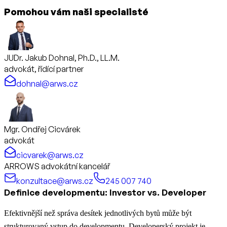
Pomohou vám naši specialisté
JUDr. Jakub Dohnal, Ph.D., LL.M.
advokát, řídící partner
dohnal@arws.cz
Mgr. Ondřej Cicvárek
advokát
cicvarek@arws.cz
ARROWS advokátní kancelář
konzultace@arws.cz
245 007 740
Definice developmentu: Investor vs. Developer
Efektivnější než správa desítek jednotlivých bytů může být
strukturovaný vstup do developmentu. Developerský projekt je