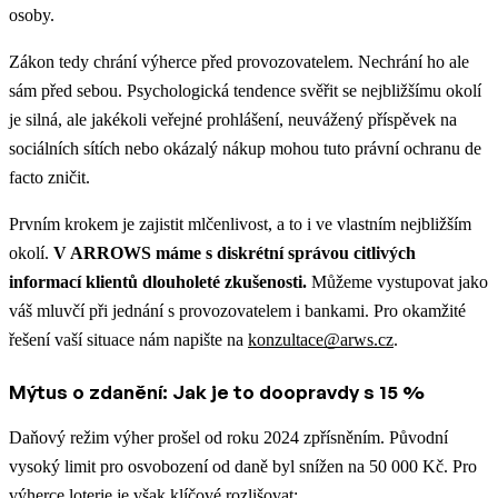
osoby.
Zákon tedy chrání výherce před provozovatelem. Nechrání ho ale
sám před sebou. Psychologická tendence svěřit se nejbližšímu okolí
je silná, ale jakékoli veřejné prohlášení, neuvážený příspěvek na
sociálních sítích nebo okázalý nákup mohou tuto právní ochranu de
facto zničit.
Prvním krokem je zajistit mlčenlivost, a to i ve vlastním nejbližším
okolí.
V ARROWS máme s diskrétní správou citlivých
informací klientů dlouholeté zkušenosti.
Můžeme vystupovat jako
váš mluvčí při jednání s provozovatelem i bankami. Pro okamžité
řešení vaší situace nám napište na
konzultace@arws.cz
.
Mýtus o zdanění: Jak je to doopravdy s 15 %
Daňový režim výher prošel od roku 2024 zpřísněním. Původní
vysoký limit pro osvobození od daně byl snížen na 50 000 Kč. Pro
výherce loterie je však klíčové rozlišovat: