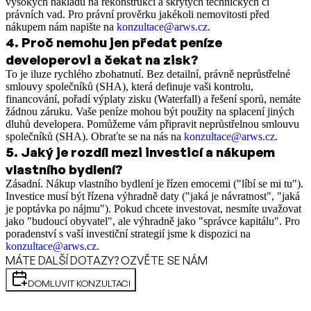
vysokých nákladů na rekonstrukci a skrytých technických či
právních vad. Pro právní prověrku jakékoli nemovitosti před
nákupem nám napište na
konzultace@arws.cz
.
4
.
Proč nemohu jen předat peníze
developerovi a čekat na zisk?
To je iluze rychlého zbohatnutí. Bez detailní, právně neprůstřelné
smlouvy společníků (SHA), která definuje vaši kontrolu,
financování, pořadí výplaty zisku (Waterfall) a řešení sporů, nemáte
žádnou záruku. Vaše peníze mohou být použity na splacení jiných
dluhů developera. Pomůžeme vám připravit neprůstřelnou smlouvu
společníků (SHA). Obraťte se na nás na
konzultace@arws.cz
.
5
.
Jaký je rozdíl mezi investicí a nákupem
vlastního bydlení?
Zásadní. Nákup vlastního bydlení je řízen emocemi ("líbí se mi tu").
Investice musí být řízena výhradně daty ("jaká je návratnost", "jaká
je poptávka po nájmu"). Pokud chcete investovat, nesmíte uvažovat
jako "budoucí obyvatel", ale výhradně jako "správce kapitálu". Pro
poradenství s vaší investiční strategií jsme k dispozici na
konzultace@arws.cz
.
MÁTE DALŠÍ DOTAZY? OZVĚTE SE NÁM
DOMLUVIT KONZULTACI