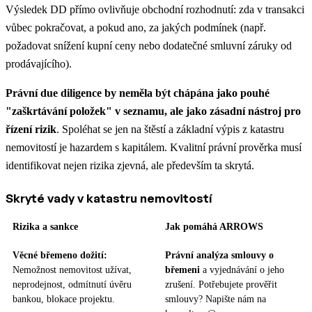
Výsledek DD přímo ovlivňuje obchodní rozhodnutí: zda v transakci
vůbec pokračovat, a pokud ano, za jakých podmínek (např.
požadovat snížení kupní ceny nebo dodatečné smluvní záruky od
prodávajícího).
Právní due diligence by neměla být chápána jako pouhé
"zaškrtávání položek" v seznamu, ale jako zásadní nástroj pro
řízení rizik
. Spoléhat se jen na štěstí a základní výpis z katastru
nemovitostí je hazardem s kapitálem. Kvalitní právní prověrka musí
identifikovat nejen rizika zjevná, ale především ta skrytá.
Skryté vady v katastru nemovitostí
Rizika a sankce
Jak pomáhá ARROWS
Věcné břemeno dožití:
Právní analýza smlouvy o
Nemožnost nemovitost užívat,
břemeni
a vyjednávání o jeho
neprodejnost, odmítnutí úvěru
zrušení. Potřebujete prověřit
bankou, blokace projektu.
smlouvy? Napište nám na