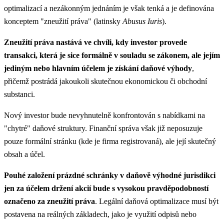
optimalizací a nezákonným jednáním je však tenká a je definována
konceptem "zneužití práva" (latinsky
Abusus Iuris
).
Zneužití práva nastává ve chvíli, kdy investor provede
transakci, která je sice formálně v souladu se zákonem, ale jejím
jediným nebo hlavním účelem je získání daňové výhody
,
přičemž postrádá jakoukoli skutečnou ekonomickou či obchodní
substanci.
Nový investor bude nevyhnutelně konfrontován s nabídkami na
"chytré" daňové struktury. Finanční správa však již neposuzuje
pouze formální stránku (kde je firma registrovaná), ale její skutečný
obsah a účel.
Pouhé založení prázdné schránky v daňově výhodné jurisdikci
jen za účelem držení akcií bude s vysokou pravděpodobností
označeno za zneužití práva
. Legální daňová optimalizace musí být
postavena na reálných základech, jako je využití odpisů nebo