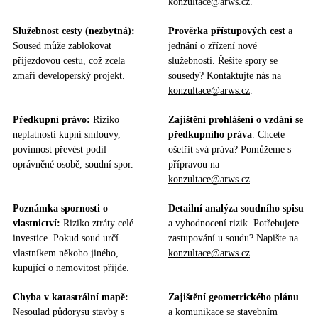
konzultace@arws.cz
.
Služebnost cesty (nezbytná):
Prověrka přístupových cest
a
Soused může zablokovat
jednání o zřízení nové
příjezdovou cestu, což zcela
služebnosti. Řešíte spory se
zmaří developerský projekt.
sousedy? Kontaktujte nás na
konzultace@arws.cz
.
Předkupní právo:
Riziko
Zajištění prohlášení o vzdání se
neplatnosti kupní smlouvy,
předkupního práva
. Chcete
povinnost převést podíl
ošetřit svá práva? Pomůžeme s
oprávněné osobě, soudní spor.
přípravou na
konzultace@arws.cz
.
Poznámka spornosti o
Detailní analýza soudního spisu
vlastnictví:
Riziko ztráty celé
a vyhodnocení rizik. Potřebujete
investice. Pokud soud určí
zastupování u soudu? Napište na
vlastníkem někoho jiného,
konzultace@arws.cz
.
kupující o nemovitost přijde.
Chyba v katastrální mapě:
Zajištění geometrického plánu
Nesoulad půdorysu stavby s
a komunikace se stavebním