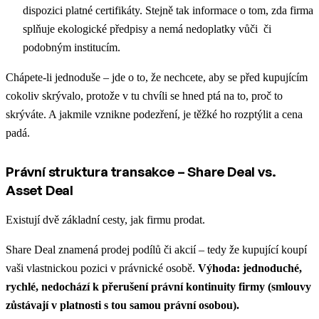
dispozici platné certifikáty. Stejně tak informace o tom, zda firma
splňuje ekologické předpisy a nemá nedoplatky vůči či
podobným institucím.
Chápete-li jednoduše – jde o to, že nechcete, aby se před kupujícím
cokoliv skrývalo, protože v tu chvíli se hned ptá na to, proč to
skrýváte. A jakmile vznikne podezření, je těžké ho rozptýlit a cena
padá.
Právní struktura transakce – Share Deal vs.
Asset Deal
Existují dvě základní cesty, jak firmu prodat.
Share Deal znamená prodej podílů či akcií – tedy že kupující koupí
vaši vlastnickou pozici v právnické osobě.
Výhoda: jednoduché,
rychlé, nedochází k přerušení právní kontinuity firmy (smlouvy
zůstávají v platnosti s tou samou právní osobou).