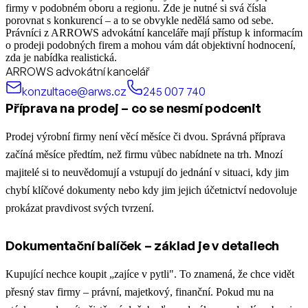
firmy v podobném oboru a regionu. Zde je nutné si svá čísla
porovnat s konkurencí – a to se obvykle nedělá samo od sebe.
Právníci z ARROWS advokátní kanceláře mají přístup k informacím
o prodeji podobných firem a mohou vám dát objektivní hodnocení,
zda je nabídka realistická.
ARROWS advokátní kancelář
konzultace@arws.cz
245 007 740
Příprava na prodej – co se nesmí podcenit
Prodej výrobní firmy není věcí měsíce či dvou. Správná příprava
začíná měsíce předtím, než firmu vůbec nabídnete na trh. Mnozí
majitelé si to neuvědomují a vstupují do jednání v situaci, kdy jim
chybí klíčové dokumenty nebo kdy jim jejich účetnictví nedovoluje
prokázat pravdivost svých tvrzení.
Dokumentační balíček – základ je v detailech
Kupující nechce koupit „zajíce v pytli". To znamená, že chce vidět
přesný stav firmy – právní, majetkový, finanční. Pokud mu na