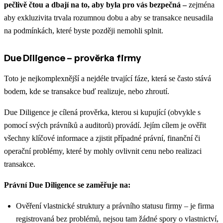
pečlivě čtou a dbají na to, aby byla pro vás bezpečná –
zejména
aby exkluzivita trvala rozumnou dobu a aby se transakce neusadila
na podmínkách, které byste později nemohli splnit.
Due Diligence – prověrka firmy
Toto je nejkomplexnější a nejdéle trvající fáze, která se často stává
bodem, kde se transakce buď realizuje, nebo zhroutí.
Due Diligence je cílená prověrka, kterou si kupující (obvykle s
pomocí svých právníků a auditorů) provádí. Jejím cílem je ověřit
všechny klíčové informace a zjistit případné právní, finanční či
operační problémy, které by mohly ovlivnit cenu nebo realizaci
transakce.
Právní Due Diligence se zaměřuje na:
Ověření vlastnické struktury a právního statusu firmy – je firma
registrovaná bez problémů, nejsou tam žádné spory o vlastnictví,