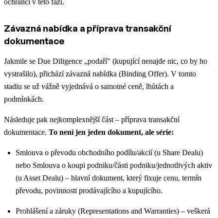
ochránci v této fázi.
Závazná nabídka a příprava transakční
dokumentace
Jakmile se Due Diligence „podaří" (kupující nenajde nic, co by ho
vystrašilo), přichází závazná nabídka (Binding Offer). V tomto
stadiu se už vážně vyjednává o samotné ceně, lhůtách a
podmínkách.
Následuje pak nejkomplexnější část – příprava transakční
dokumentace.
To není jen jeden dokument, ale série:
Smlouva o převodu obchodního podílu/akcií (u Share Dealu)
nebo Smlouva o koupi podniku/části podniku/jednotlivých aktiv
(u Asset Dealu) – hlavní dokument, který fixuje cenu, termín
převodu, povinnosti prodávajícího a kupujícího.
Prohlášení a záruky (Representations and Warranties) – veškerá