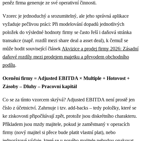
peněz firma generuje ze své operativní činnosti.
Vzorec je jednoduchý a srozumitelný, ale jeho správná aplikace
vyžaduje pečlivou práci: Při modelování dopadů jednotlivých
položek do výsledné hodnoty firmy se často řeší i daňová stránka
transakce (např. rozdíl mezi share deal a asset deal), k čemuž se
může hodit související článek
Akvizice a prodej firmy 2026: Zásadní
daňové rozdíly mezi prodejem majetku a převodem obchodního
podílu
.
Ocenění firmy = Adjusted EBITDA × Multiple + Hotovost +
Zásoby – Dluhy – Pracovní kapitál
Co se za tímto vzorcem skrývá? Adjusted EBITDA není prostě jen
číslo z účetnictví. Zahrnuje i tzv. add-backs – tedy položky, které se
ke ziskovosti připočítávají zpět, protože jsou diskrétního charakteru.
Příkladem jsou mzdy majitele, pokud je zaměstnaný v operacích
firmy (nový majitel si přece bude platit vlastní plat), nebo
jednorázové výdaje, které se u nového majitele nebudou opakovat.