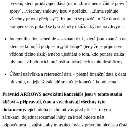
tvrzení, která prodávající dává (např. „firma nemá žádné právní
spory", „všechny smlouvy jsou v pořádku", „firma splňuje
všechny právní předpisy"). Kupující se později může domáhat
kompenzace, pokud se tyto záruky ukážou být nepravdivými.
Indemnification schedule – seznam rizik, která jsou známá a na
která se kupující podpisem „přihlašuje" (tedy že je přijímá ve
vědomí těchto rizik) a/nebo ujednání o tom, kdo ponese rizika
plynoucí z budoucích událostí souvisejících s minulostí firmy.
Účetní uzávěrka a referenční data – přesná finanční data k datu
převodu, na jejichž základě se určuje konečná kupní cena.
Právníci ARROWS advokátní kanceláře jsou v tomto stadiu
klíčoví – připravují, čtou a vyjednávají všechny tyto
dokumenty.
Jejich úloha je chránit vás před příliš širokými
zárukami, dojednat rozumné lhůty, za které budete nést
odpovědnost, a zajistit, aby transakce byla z právního hlediska čistá.