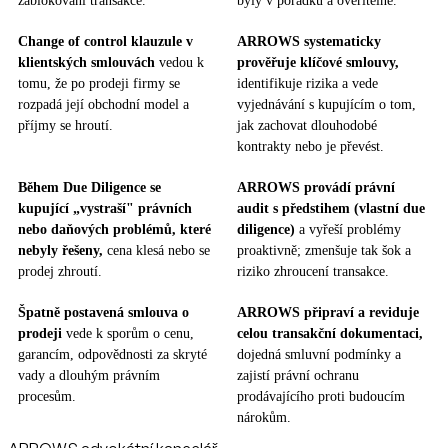
zablokování transakce.
byly v pořádku a ověřitelné.
Change of control klauzule v
ARROWS systematicky
klientských smlouvách
vedou k
prověřuje klíčové smlouvy,
tomu, že po prodeji firmy se
identifikuje rizika a vede
rozpadá její obchodní model a
vyjednávání s kupujícím o tom,
příjmy se hroutí.
jak zachovat dlouhodobé
kontrakty nebo je převést.
Během Due Diligence se
ARROWS provádí právní
kupující „vystraší" právních
audit s předstihem (vlastní due
nebo daňových problémů, které
diligence)
a vyřeší problémy
nebyly řešeny,
cena klesá nebo se
proaktivně; zmenšuje tak šok a
prodej zhroutí.
riziko zhroucení transakce.
Špatně postavená smlouva o
ARROWS připraví a reviduje
prodeji
vede k sporům o cenu,
celou transakční dokumentaci,
garancím, odpovědnosti za skryté
dojedná smluvní podmínky a
vady a dlouhým právním
zajistí právní ochranu
procesům.
prodávajícího proti budoucím
nárokům.