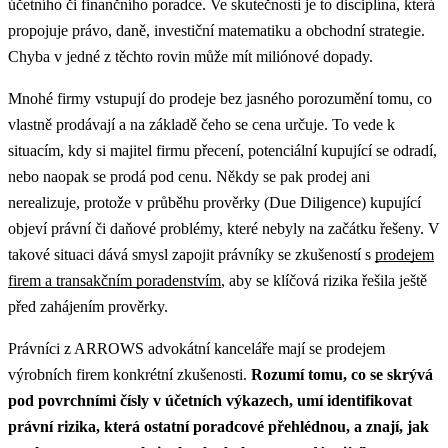
účetního či finančního poradce. Ve skutečnosti je to disciplína, která
propojuje právo, daně, investiční matematiku a obchodní strategie.
Chyba v jedné z těchto rovin může mít miliónové dopady.
Mnohé firmy vstupují do prodeje bez jasného porozumění tomu, co
vlastně prodávají a na základě čeho se cena určuje. To vede k
situacím, kdy si majitel firmu přecení, potenciální kupující se odradí,
nebo naopak se prodá pod cenu. Někdy se pak prodej ani
nerealizuje, protože v průběhu prověrky (Due Diligence) kupující
objeví právní či daňové problémy, které nebyly na začátku řešeny. V
takové situaci dává smysl zapojit právníky se zkušeností s
prodejem
firem a transakčním poradenstvím
, aby se klíčová rizika řešila ještě
před zahájením prověrky.
Právníci z ARROWS advokátní kanceláře mají se prodejem
výrobních firem konkrétní zkušenosti.
Rozumí tomu, co se skrývá
pod povrchními čísly v účetních výkazech, umí identifikovat
právní rizika, která ostatní poradcové přehlédnou, a znají, jak