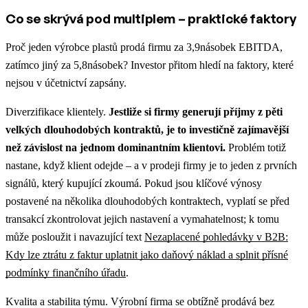
Co se skrývá pod multiplem – praktické faktory
Proč jeden výrobce plastů prodá firmu za 3,9násobek EBITDA,
zatímco jiný za 5,8násobek? Investor přitom hledí na faktory, které
nejsou v účetnictví zapsány.
Diverzifikace klientely.
Jestliže si firmy generují příjmy z pěti
velkých dlouhodobých kontraktů, je to investičně zajímavější
než závislost na jednom dominantním klientovi.
Problém totiž
nastane, když klient odejde – a v prodeji firmy je to jeden z prvních
signálů, který kupující zkoumá. Pokud jsou klíčové výnosy
postavené na několika dlouhodobých kontraktech, vyplatí se před
transakcí zkontrolovat jejich nastavení a vymahatelnost; k tomu
může posloužit i navazující text
Nezaplacené pohledávky v B2B:
Kdy lze ztrátu z faktur uplatnit jako daňový náklad a splnit přísné
podmínky finančního úřadu
.
Kvalita a stabilita týmu. Výrobní firma se obtížně prodává bez