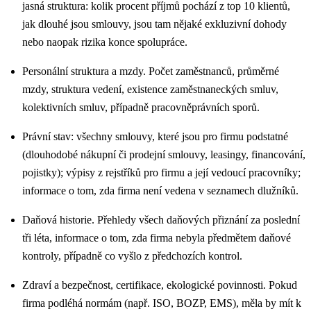
jasná struktura: kolik procent příjmů pochází z top 10 klientů,
jak dlouhé jsou smlouvy, jsou tam nějaké exkluzivní dohody
nebo naopak rizika konce spolupráce.
Personální struktura a mzdy. Počet zaměstnanců, průměrné
mzdy, struktura vedení, existence zaměstnaneckých smluv,
kolektivních smluv, případně pracovněprávních sporů.
Právní stav: všechny smlouvy, které jsou pro firmu podstatné
(dlouhodobé nákupní či prodejní smlouvy, leasingy, financování,
pojistky); výpisy z rejstříků pro firmu a její vedoucí pracovníky;
informace o tom, zda firma není vedena v seznamech dlužníků.
Daňová historie. Přehledy všech daňových přiznání za poslední
tři léta, informace o tom, zda firma nebyla předmětem daňové
kontroly, případně co vyšlo z předchozích kontrol.
Zdraví a bezpečnost, certifikace, ekologické povinnosti. Pokud
firma podléhá normám (např. ISO, BOZP, EMS), měla by mít k