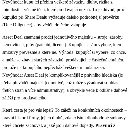
Nevýhoda: kupující přebírá veškeré závazky, dluhy, rizika z
minulosti – včetně těch, které prodávající nezná. To je důvod, proč
kupující při Share Dealu vyžaduje daleko podrobnější prověrku
(Due Diligence), aby věděl, do čeho vstupuje.
Asset Deal znamená prodej jednotlivého majetku – stroje, zásoby,
nemovitosti, práv (patentů, licencí). Kupující si sám vybere, které
smlouvy převezme a které ne. Výhoda: kupující si vybere, co chce,
a může se zbavit starých závazků; prodávající je částečně chráněn,
protože na kupujícího nepřechází veškerá minulá rizika.
Nevýhoda: Asset Deal je komplikovanější z právního hlediska (je
třeba převádět majetek jednotlivě, což může vyžadovat souhlas
třetích stran a více administrativy), a obvykle vede k odlišné daňové
zátěži pro prodávajícího.
Která cesta je pro vás lepší? To záleží na konkrétních okolnostech –
právní historii firmy, jejích dluhů, zda existují dlouhodobé smlouvy,
které chcete zachovat, a jaké jsou daňové dopady.
Právníci z