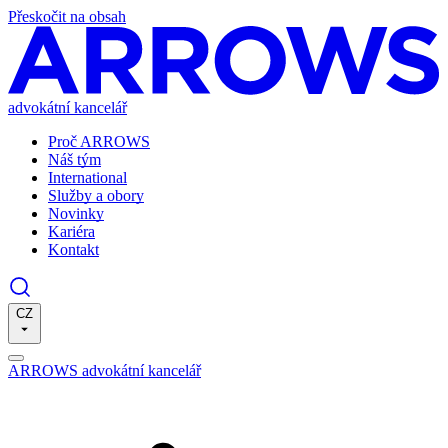
Přeskočit na obsah
advokátní kancelář
Proč ARROWS
Náš tým
International
Služby a obory
Novinky
Kariéra
Kontakt
CZ
ARROWS advokátní kancelář