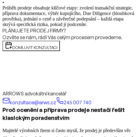
•
Průběh prodeje obsahuje klíčové etapy: zvolení transakční strategie,
příprava dokumentace, výběr kupujícího, Due Diligence (hloubková
prověrka), jednání o ceně a závěrečné podepsání – každá etapa
skrývá specifická rizika, pokud ji podceníte.
PLÁNUJETE PRODEJ FIRMY?
Ozvěte se nám, rádi Vás celým procesem provedeme.
DOMLUVIT KONZULTACI
ARROWS advokátní kancelář
konzultace@arws.cz
245 007 740
Proč ocenění a příprava prodeje nestačí řešit
klasickým poradenstvím
Majitelé výrobních firem si často myslí, že prodej je především věc