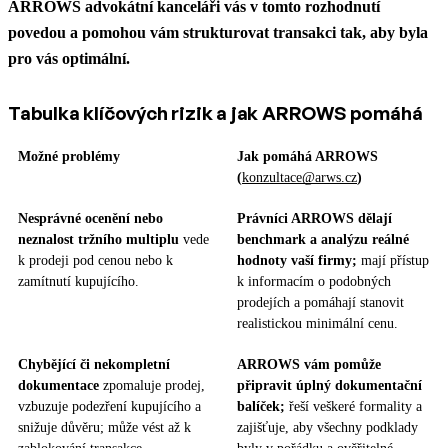
ARROWS advokátní kanceláři vás v tomto rozhodnutí
povedou a pomohou vám strukturovat transakci tak, aby byla
pro vás optimální.
Tabulka klíčových rizik a jak ARROWS pomáhá
Možné problémy
Jak pomáhá ARROWS
(
konzultace@arws.cz
)
Nesprávné ocenění nebo
Právníci ARROWS dělají
neznalost tržního multiplu
vede
benchmark a analýzu reálné
k prodeji pod cenou nebo k
hodnoty vaší firmy;
mají přístup
zamítnutí kupujícího.
k informacím o podobných
prodejích a pomáhají stanovit
realistickou minimální cenu.
Chybějící či nekompletní
ARROWS vám pomůže
dokumentace
zpomaluje prodej,
připravit úplný dokumentační
vzbuzuje podezření kupujícího a
balíček;
řeší veškeré formality a
snižuje důvěru; může vést až k
zajišťuje, aby všechny podklady