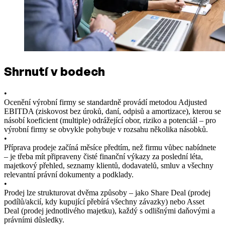
Shrnutí v bodech
•
Ocenění výrobní firmy se standardně provádí metodou Adjusted
EBITDA (ziskovost bez úroků, daní, odpisů a amortizace), kterou se
násobí koeficient (multiple) odrážející obor, riziko a potenciál – pro
výrobní firmy se obvykle pohybuje v rozsahu několika násobků.
•
Příprava prodeje začíná měsíce předtím, než firmu vůbec nabídnete
– je třeba mít připraveny čisté finanční výkazy za poslední léta,
majetkový přehled, seznamy klientů, dodavatelů, smluv a všechny
relevantní právní dokumenty a podklady.
•
Prodej lze strukturovat dvěma způsoby – jako Share Deal (prodej
podílů/akcií, kdy kupující přebírá všechny závazky) nebo Asset
Deal (prodej jednotlivého majetku), každý s odlišnými daňovými a
právními důsledky.