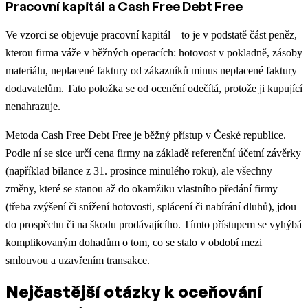
Pracovní kapitál a Cash Free Debt Free
Ve vzorci se objevuje pracovní kapitál – to je v podstatě část peněz,
kterou firma váže v běžných operacích: hotovost v pokladně, zásoby
materiálu, neplacené faktury od zákazníků minus neplacené faktury
dodavatelům. Tato položka se od ocenění odečítá, protože ji kupující
nenahrazuje.
Metoda Cash Free Debt Free je běžný přístup v České republice.
Podle ní se sice určí cena firmy na základě referenční účetní závěrky
(například bilance z 31. prosince minulého roku), ale všechny
změny, které se stanou až do okamžiku vlastního předání firmy
(třeba zvýšení či snížení hotovosti, splácení či nabírání dluhů), jdou
do prospěchu či na škodu prodávajícího. Tímto přístupem se vyhýbá
komplikovaným dohadům o tom, co se stalo v období mezi
smlouvou a uzavřením transakce.
Nejčastější otázky k oceňování