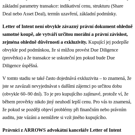
základní parametry transakce: indikativní cenu, strukturu (Share
Deal nebo Asset Deal), termín uzavření, základní podmínky.
Letter of Intent není obvykle závazný právní dokument ohledně
samotné koupě, ale vytváří určitou morální a právní závislost,
zejména ohledně důvěrnosti a exkluzivity.
Kupující jej podepíše
obvykle pod podmínkou, že si můžou provést Due Diligence
(prověrku) a že transakce se uskuteční jen pokud bude Due
Diligence úspěšná.
V tomto stadiu se také často dojednává exkluzivita – to znamená, že
jste se zavázali nevyjednávat s dalšími zájemci po určitou dobu
(obvykle 60–90 dní). To je pro kupujícího zajímavé, protože ví, že
během prověrky nikdo jiný neuhodí lepší cenu. Pro vás to znamená,
že pokud se později objeví problémy při finančním nebo právním
auditu, jste vázáni a nemůžete si vzít jiného kupujícího.
Právníci z ARROWS advokátní kanceláře Letter of Intent