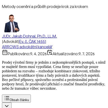
Metody ocenění a průběh prodeje krok za krokem
JUDr. Jakub Dohnal, Ph.D., LL.M.
|
Advokát
|
Ev. č. ČAK 14551
ARROWS advokátní kancelář
Publikováno:
9. 4. 2026
Aktualizováno:
9. 7. 2026
Prodej výrobní firmy je jedním z nejkomplexnějších postupů, s nímž
se majitelé firem musí vypořádat. Cena firmy se neurčuje pouze
pohledem na rozvahu – rozhoduje kombinace ziskovosti, tržního
postavení, kvalifikace týmu a řady právních a daňových aspektů.
Bez pečlivé přípravy, správného ocenění a profesionální právní
podpory hrozí, že prodávající přichází o značné finanční prostředky,
nebo že transakce vůbec nevznikne.
Obsah článku