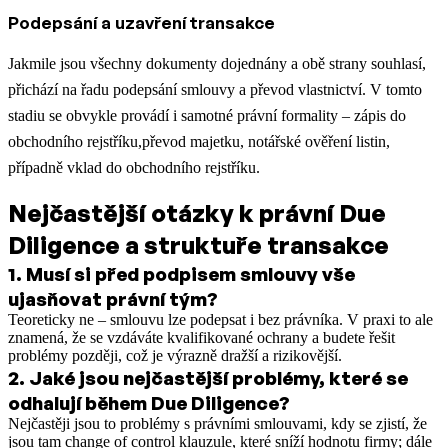
Podepsání a uzavření transakce
Jakmile jsou všechny dokumenty dojednány a obě strany souhlasí,
přichází na řadu podepsání smlouvy a převod vlastnictví. V tomto
stadiu se obvykle provádí i samotné právní formality – zápis do
obchodního rejstříku,převod majetku, notářské ověření listin,
případně vklad do obchodního rejstříku.
Nejčastější otázky k právní Due
Diligence a struktuře transakce
1
.
Musí si před podpisem smlouvy vše
ujasňovat právní tým?
Teoreticky ne – smlouvu lze podepsat i bez právníka. V praxi to ale
znamená, že se vzdáváte kvalifikované ochrany a budete řešit
problémy později, což je výrazně dražší a rizikovější.
2
.
Jaké jsou nejčastější problémy, které se
odhalují během Due Diligence?
Nejčastěji jsou to problémy s právními smlouvami, kdy se zjistí, že
jsou tam change of control klauzule, které sníží hodnotu firmy; dále