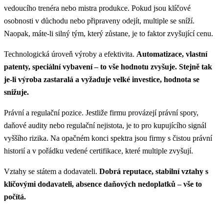
vedoucího trenéra nebo mistra produkce. Pokud jsou klíčové
osobnosti v důchodu nebo připraveny odejít, multiple se sníží.
Naopak, máte-li silný tým, který zůstane, je to faktor zvyšující cenu.
Technologická úroveň výroby a efektivita.
Automatizace, vlastní
patenty, speciální vybavení – to vše hodnotu zvyšuje. Stejně tak
je-li výroba zastaralá a vyžaduje velké investice, hodnota se
snižuje.
Právní a regulační pozice. Jestliže firmu provázejí právní spory,
daňové audity nebo regulační nejistota, je to pro kupujícího signál
vyššího rizika. Na opačném konci spektra jsou firmy s čistou právní
historií a v pořádku vedené certifikace, které multiple zvyšují.
Vztahy se státem a dodavateli.
Dobrá reputace, stabilní vztahy s
klíčovými dodavateli, absence daňových nedoplatků – vše to
počítá.