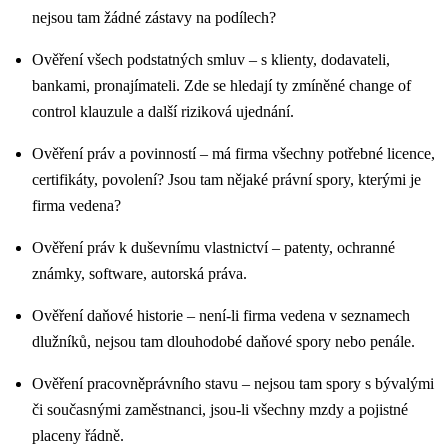
nejsou tam žádné zástavy na podílech?
Ověření všech podstatných smluv – s klienty, dodavateli,
bankami, pronajímateli. Zde se hledají ty zmíněné change of
control klauzule a další riziková ujednání.
Ověření práv a povinností – má firma všechny potřebné licence,
certifikáty, povolení? Jsou tam nějaké právní spory, kterými je
firma vedena?
Ověření práv k duševnímu vlastnictví – patenty, ochranné
známky, software, autorská práva.
Ověření daňové historie – není-li firma vedena v seznamech
dlužníků, nejsou tam dlouhodobé daňové spory nebo penále.
Ověření pracovněprávního stavu – nejsou tam spory s bývalými
či současnými zaměstnanci, jsou-li všechny mzdy a pojistné
placeny řádně.