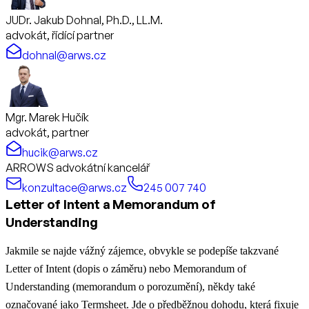
JUDr. Jakub Dohnal, Ph.D., LL.M.
advokát, řídící partner
dohnal@arws.cz
Mgr. Marek Hučík
advokát, partner
hucik@arws.cz
ARROWS advokátní kancelář
konzultace@arws.cz
245 007 740
Letter of Intent a Memorandum of
Understanding
Jakmile se najde vážný zájemce, obvykle se podepíše takzvané
Letter of Intent (dopis o záměru) nebo Memorandum of
Understanding (memorandum o porozumění), někdy také
označované jako Termsheet. Jde o předběžnou dohodu, která fixuje