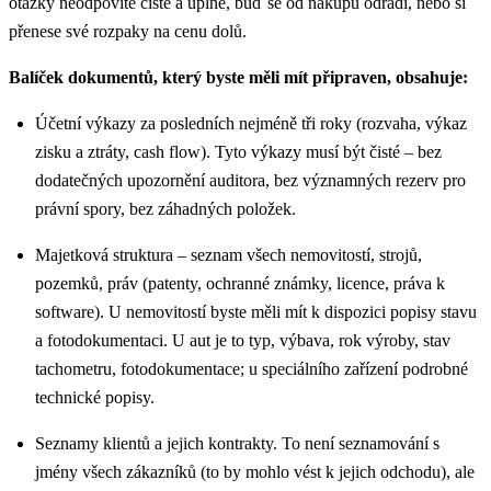
otázky neodpovíte čistě a úplně, buď se od nákupu odradí, nebo si
přenese své rozpaky na cenu dolů.
Balíček dokumentů, který byste měli mít připraven, obsahuje:
Účetní výkazy za posledních nejméně tři roky (rozvaha, výkaz
zisku a ztráty, cash flow). Tyto výkazy musí být čisté – bez
dodatečných upozornění auditora, bez významných rezerv pro
právní spory, bez záhadných položek.
Majetková struktura – seznam všech nemovitostí, strojů,
pozemků, práv (patenty, ochranné známky, licence, práva k
software). U nemovitostí byste měli mít k dispozici popisy stavu
a fotodokumentaci. U aut je to typ, výbava, rok výroby, stav
tachometru, fotodokumentace; u speciálního zařízení podrobné
technické popisy.
Seznamy klientů a jejich kontrakty. To není seznamování s
jmény všech zákazníků (to by mohlo vést k jejich odchodu), ale