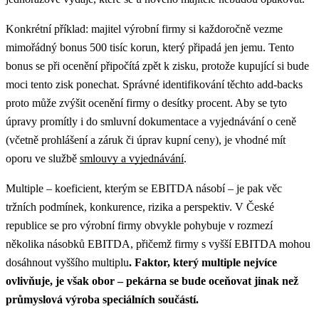
Konkrétní příklad: majitel výrobní firmy si každoročně vezme
mimořádný bonus 500 tisíc korun, který připadá jen jemu. Tento
bonus se při ocenění připočítá zpět k zisku, protože kupující si bude
moci tento zisk ponechat. Správné identifikování těchto add-backs
proto může zvýšit ocenění firmy o desítky procent. Aby se tyto
úpravy promítly i do smluvní dokumentace a vyjednávání o ceně
(včetně prohlášení a záruk či úprav kupní ceny), je vhodné mít
oporu ve službě
smlouvy a vyjednávání
.
Multiple – koeficient, kterým se EBITDA násobí – je pak věc
tržních podmínek, konkurence, rizika a perspektiv. V České
republice se pro výrobní firmy obvykle pohybuje v rozmezí
několika násobků EBITDA, přičemž firmy s vyšší EBITDA mohou
dosáhnout vyššího multiplu
. Faktor, který multiple nejvíce
ovlivňuje, je však obor – pekárna se bude oceňovat jinak než
průmyslová výroba speciálních součástí.