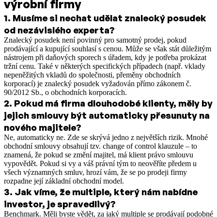
výrobní firmy
1
.
Musíme si nechat udělat znalecký posudek
od nezávislého experta?
Znalecký posudek není povinný pro samotný prodej, pokud
prodávající a kupující souhlasí s cenou. Může se však stát důležitým
nástrojem při daňových sporech s úřadem, kdy je potřeba prokázat
tržní cenu. Také v některých specifických případech (např. vklady
nepeněžitých vkladů do společnosti, přeměny obchodních
korporací) je znalecký posudek vyžadován přímo zákonem č.
90/2012 Sb., o obchodních korporacích.
2
.
Pokud má firma dlouhodobé klienty, měly by
jejich smlouvy být automaticky přesunuty na
nového majitele?
Ne, automaticky ne. Zde se skrývá jedno z největších rizik. Mnohé
obchodní smlouvy obsahují tzv. change of control klauzule – to
znamená, že pokud se změní majitel, má klient právo smlouvu
vypovědět. Pokud si vy a váš právní tým to neověříte předem u
všech významných smluv, hrozí vám, že se po prodeji firmy
rozpadne její základní obchodní model.
3
.
Jak víme, že multiple, který nám nabídne
investor, je spravedlivý?
Benchmark. Měli byste vědět, za jaký multiple se prodávají podobné