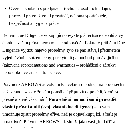
Ověření souladu s předpisy – (ochrana osobních údajů),
pracovní právo, životní prostředí, ochrana spotřebitele,
bezpečnost a hygiena práce.
Během Due Diligence se kupující obvykle ptá na tisíce detailů a vy
(spolu s vaším právníkem) musíte odpovědět. Pokud v průběhu Due
Diligence vyjdou najevo problémy, tyto se pak stávají předmětem
vyjednávání – snížení ceny, poskytnutí garancí od prodávajícího
(takzvané representations and warranties – prohlášení a záruky),
nebo dokonce zrušení transakce.
Právníci z ARROWS advokátní kanceláře se podílejí na procesech s
vaší stranou – tedy že vám pomáhají připravit odpovědi, které jsou
přesné a které vás chrání.
Paralelně si mohou i sami provádět
vlastní právní audit (svoji vlastní due diligence) –
to vám
umožňuje zjistit problémy dříve, než je objeví kupující, a řešit je
proaktivně. Právníci ARROWS tak slouží jako vaši „hlídači" a