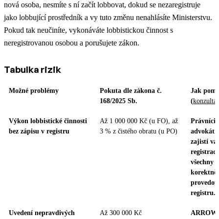
nová osoba, nesmíte s ní začít lobbovat, dokud se nezaregistruje
jako lobbující prostředník a vy tuto změnu nenahlásíte Ministerstvu.
Pokud tak neučiníte, vykonáváte lobbistickou činnost s
neregistrovanou osobou a porušujete zákon.
Tabulka rizik
Možné problémy
Pokuta dle zákona č.
Jak po
168/2025 Sb.
(
konzulta
Výkon lobbistické činnosti
Až 1 000 000 Kč (u FO), až
Právníc
bez zápisu v registru
3 % z čistého obratu (u PO)
advokátn
zajistí v
registraci
všechny o
korektně 
provedou
registru.
Uvedení nepravdivých
Až 300 000 Kč
ARROWS p