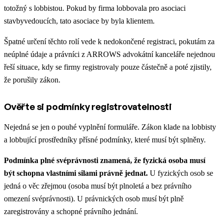
totožný s lobbistou. Pokud by firma lobbovala pro asociaci
stavbyvedoucích, tato asociace by byla klientem.
Špatné určení těchto rolí vede k nedokončené registraci, pokutám za
neúplné údaje a právníci z ARROWS advokátní kanceláře nejednou
řeší situace, kdy se firmy registrovaly pouze částečně a poté zjistily,
že porušily zákon.
Ověřte si podmínky registrovatelnosti
Nejedná se jen o pouhé vyplnění formuláře. Zákon klade na lobbisty
a lobbující prostředníky přísné podmínky, které musí být splněny.
Podmínka plné svéprávnosti znamená, že fyzická osoba musí
být schopna vlastními silami právně jednat.
U fyzických osob se
jedná o věc zřejmou (osoba musí být plnoletá a bez právního
omezení svéprávnosti). U právnických osob musí být plně
zaregistrovány a schopné právního jednání.