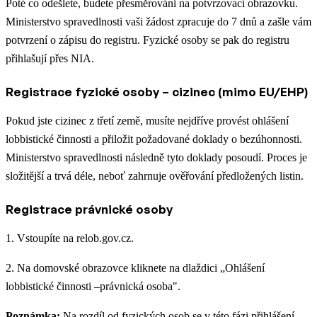
Poté co odešlete, budete přesměrováni na potvrzovací obrazovku.
Ministerstvo spravedlnosti vaši žádost zpracuje do 7 dnů a zašle vám
potvrzení o zápisu do registru. Fyzické osoby se pak do registru
přihlašují přes NIA.
Registrace fyzické osoby – cizinec (mimo EU/EHP)
Pokud jste cizinec z třetí země, musíte nejdříve provést ohlášení
lobbistické činnosti a přiložit požadované doklady o bezúhonnosti.
Ministerstvo spravedlnosti následně tyto doklady posoudí. Proces je
složitější a trvá déle, neboť zahrnuje ověřování předložených listin.
Registrace právnické osoby
1. Vstoupíte na relob.gov.cz.
2. Na domovské obrazovce kliknete na dlaždici „Ohlášení
lobbistické činnosti –právnická osoba".
Poznámka:
Na rozdíl od fyzických osob se v této fázi přihlášení