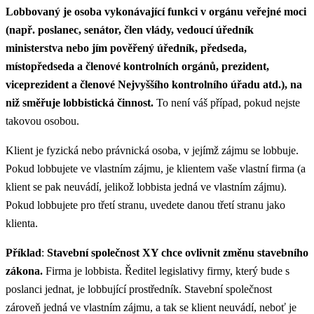
Lobbovaný je osoba vykonávající funkci v orgánu veřejné moci
(např. poslanec, senátor, člen vlády, vedoucí úředník
ministerstva nebo jím pověřený úředník, předseda,
místopředseda a členové kontrolních orgánů, prezident,
viceprezident a členové Nejvyššího kontrolního úřadu atd.), na
niž směřuje lobbistická činnost.
To není váš případ, pokud nejste
takovou osobou.
Klient je fyzická nebo právnická osoba, v jejímž zájmu se lobbuje.
Pokud lobbujete ve vlastním zájmu, je klientem vaše vlastní firma (a
klient se pak neuvádí, jelikož lobbista jedná ve vlastním zájmu).
Pokud lobbujete pro třetí stranu, uvedete danou třetí stranu jako
klienta.
Příklad
:
Stavební společnost XY chce ovlivnit změnu stavebního
zákona.
Firma je lobbista. Ředitel legislativy firmy, který bude s
poslanci jednat, je lobbující prostředník. Stavební společnost
zároveň jedná ve vlastním zájmu, a tak se klient neuvádí, neboť je