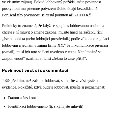
ve vlastním zájmu). Pokud lobbovaný požádá, máte povinnost
poskytnout mu písemné potvrzení těchto údajů bezodkladně.
Porušení této povinnosti se trestá pokutou až 50 000 Kč.
Prakticky to znamená, že když se spojíte s lobbovanou osobou a
chcete s ní mluvit o změně zákona, musíte hned na začátku říci:
„Jsem lobbista (nebo lobbující prostředník) podle zákona o regulaci
lobbování a jednám v zájmu firmy XY." Je-li komunikace písemná
(e-mail), musí být toto sdělení uvedeno v textu. Není možné se
„zapomenout" oznámit a říci si „řeknu to zase příště".
Povinnost vést si dokumentaci
Ještě před tím, než začnete lobbovat, si musíte zavést systém
evidence. Pokaždé, když budete lobbovat, musíte si poznamenat:
Datum a čas kontaktu
Identifikaci lobbovaného (tj. s kým jste mluvili)