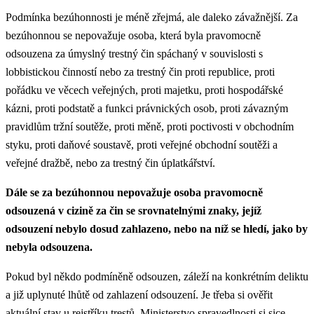
Podmínka bezúhonnosti je méně zřejmá, ale daleko závažnější. Za
bezúhonnou se nepovažuje osoba, která byla pravomocně
odsouzena za úmyslný trestný čin spáchaný v souvislosti s
lobbistickou činností nebo za trestný čin proti republice, proti
pořádku ve věcech veřejných, proti majetku, proti hospodářské
kázni, proti podstatě a funkci právnických osob, proti závazným
pravidlům tržní soutěže, proti měně, proti poctivosti v obchodním
styku, proti daňové soustavě, proti veřejné obchodní soutěži a
veřejné dražbě, nebo za trestný čin úplatkářství.
Dále se za bezúhonnou nepovažuje osoba pravomocně
odsouzená v cizině za čin se srovnatelnými znaky, jejíž
odsouzení nebylo dosud zahlazeno, nebo na níž se hledí, jako by
nebyla odsouzena.
Pokud byl někdo podmíněně odsouzen, záleží na konkrétním deliktu
a již uplynuté lhůtě od zahlazení odsouzení. Je třeba si ověřit
aktuální stav u rejstříku trestů. Ministerstvo spravedlnosti si sice