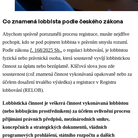
Co znamená lobbista podle českého zákona
Abychom správně porozuměli procesu registrace, musíte nejdříve
pochopit, kdo se pod pojmem lobbista v právním smyslu rozumí.
Podle zákona
č. 168/2025 Sb.,
o regulaci lobbování, je lobbistou
fyzická nebo právnická osoba, která soustavně vyvíjí lobbistickou
činnost za úplatu nebo bezúplatně. Klíčová slova jsou zde
soustavnost (což znamená činnost vykonávaná opakovaně nebo za
účelem dosažení trvalého výsledku) a registrace v Registru
lobbování (RELOB).
Lobbistická činnost je veškerá činnost vykonávaná lobbistou
(nebo lobbujícím prostředníkem) za účelem ovlivnění procesu
přijímání právních předpisů, mezinárodních smluv,
koncepčních a strategických dokumentů, vládních
programových prohlášení, státního rozpočtu a dalších