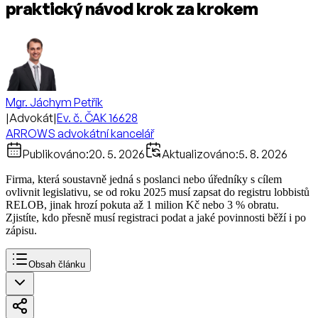
praktický návod krok za krokem
Mgr. Jáchym Petřík
|
Advokát
|
Ev. č. ČAK 16628
ARROWS advokátní kancelář
Publikováno:
20. 5. 2026
Aktualizováno:
5. 8. 2026
Firma, která soustavně jedná s poslanci nebo úředníky s cílem
ovlivnit legislativu, se od roku 2025 musí zapsat do registru lobbistů
RELOB, jinak hrozí pokuta až 1 milion Kč nebo 3 % obratu.
Zjistíte, kdo přesně musí registraci podat a jaké povinnosti běží i po
zápisu.
Obsah článku