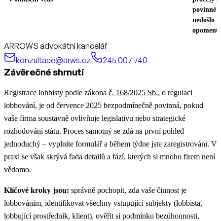
povinné h
nedošlo k
opomenut
ARROWS advokátní kancelář
konzultace@arws.cz
245 007 740
Závěrečné shrnutí
Registrace lobbisty podle zákona
č. 168/2025 Sb.,
o regulaci
lobbování, je od července 2025 bezpodmínečně povinná, pokud
vaše firma soustavně ovlivňuje legislativu nebo strategické
rozhodování státu. Proces samotný se zdá na první pohled
jednoduchý – vyplníte formulář a během týdne jste zaregistrováni. V
praxi se však skrývá řada detailů a fází, kterých si mnoho firem není
vědomo.
Klíčové kroky jsou:
správně pochopit, zda vaše činnost je
lobbováním, identifikovat všechny vstupující subjekty (lobbista,
lobbující prostředník, klient), ověřit si podmínku bezúhonnosti,