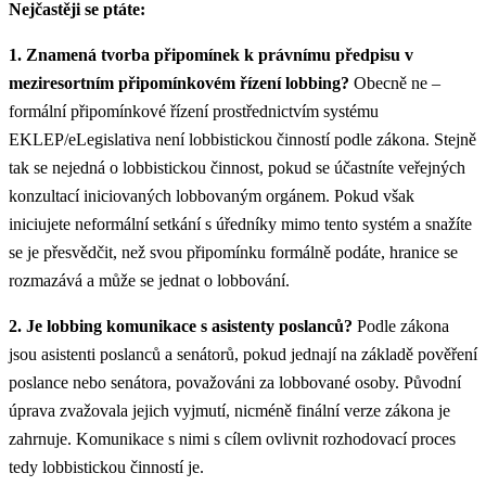
Nejčastěji se ptáte:
1. Znamená tvorba připomínek k právnímu předpisu v
meziresortním připomínkovém řízení lobbing?
Obecně ne –
formální připomínkové řízení prostřednictvím systému
EKLEP/eLegislativa není lobbistickou činností podle zákona. Stejně
tak se nejedná o lobbistickou činnost, pokud se účastníte veřejných
konzultací iniciovaných lobbovaným orgánem. Pokud však
iniciujete neformální setkání s úředníky mimo tento systém a snažíte
se je přesvědčit, než svou připomínku formálně podáte, hranice se
rozmazává a může se jednat o lobbování.
2. Je lobbing komunikace s asistenty poslanců?
Podle zákona
jsou asistenti poslanců a senátorů, pokud jednají na základě pověření
poslance nebo senátora, považováni za lobbované osoby. Původní
úprava zvažovala jejich vyjmutí, nicméně finální verze zákona je
zahrnuje. Komunikace s nimi s cílem ovlivnit rozhodovací proces
tedy lobbistickou činností je.