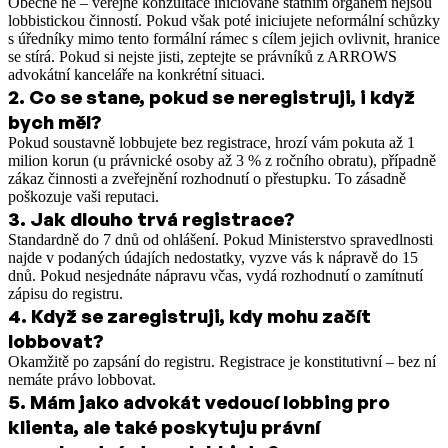
Obecně ne – veřejné konzultace iniciované státním orgánem nejsou
lobbistickou činností. Pokud však poté iniciujete neformální schůzky
s úředníky mimo tento formální rámec s cílem jejich ovlivnit, hranice
se stírá. Pokud si nejste jisti, zeptejte se právníků z ARROWS
advokátní kanceláře na konkrétní situaci.
2
.
Co se stane, pokud se neregistruji, i když
bych měl?
Pokud soustavně lobbujete bez registrace, hrozí vám pokuta až 1
milion korun (u právnické osoby až 3 % z ročního obratu), případně
zákaz činnosti a zveřejnění rozhodnutí o přestupku. To zásadně
poškozuje vaši reputaci.
3
.
Jak dlouho trvá registrace?
Standardně do 7 dnů od ohlášení. Pokud Ministerstvo spravedlnosti
najde v podaných údajích nedostatky, vyzve vás k nápravě do 15
dnů. Pokud nesjednáte nápravu včas, vydá rozhodnutí o zamítnutí
zápisu do registru.
4
.
Když se zaregistruji, kdy mohu začít
lobbovat?
Okamžitě po zapsání do registru. Registrace je konstitutivní – bez ní
nemáte právo lobbovat.
5
.
Mám jako advokát vedoucí lobbing pro
klienta, ale také poskytuju právní