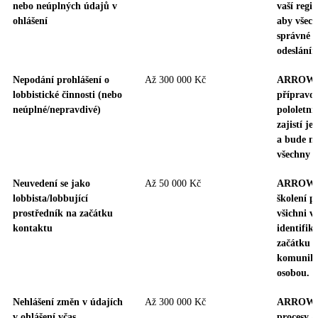
nebo neúplných údajů v
vaší regis
ohlášení
aby všech
správné a
odeslání
Nepodání prohlášení o
Až 300 000 Kč
ARROWS 
lobbistické činnosti (nebo
přípravo
neúplné/nepravdivé)
pololetní
zajistí j
a bude m
všechny t
Neuvedení se jako
Až 50 000 Kč
ARROWS 
lobbista/lobbující
školení p
prostředník na začátku
všichni vě
kontaktu
identifiko
začátku 
komunika
osobou.
Nehlášení změn v údajích
Až 300 000 Kč
ARROWS z
v ohlášení včas
procesy a