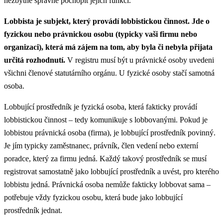
nezbytné správně pochopit jejich funkci.
Lobbista je subjekt, který provádí lobbistickou činnost. Jde o
fyzickou nebo právnickou osobu (typicky vaši firmu nebo
organizaci), která má zájem na tom, aby byla či nebyla přijata
určitá rozhodnutí.
V registru musí být u právnické osoby uvedeni
všichni členové statutárního orgánu. U fyzické osoby stačí samotná
osoba.
Lobbující prostředník je fyzická osoba, která fakticky provádí
lobbistickou činnost – tedy komunikuje s lobbovanými. Pokud je
lobbistou právnická osoba (firma), je lobbující prostředník povinný.
Je jím typicky zaměstnanec, právník, člen vedení nebo externí
poradce, který za firmu jedná. Každý takový prostředník se musí
registrovat samostatně jako lobbující prostředník a uvést, pro kterého
lobbistu jedná. Právnická osoba nemůže fakticky lobbovat sama –
potřebuje vždy fyzickou osobu, která bude jako lobbující
prostředník jednat.