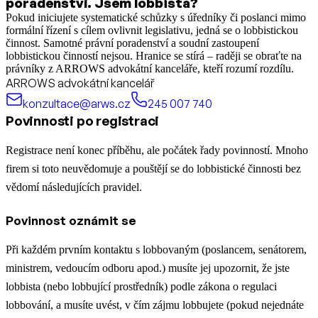
poradenství. Jsem lobbista?
Pokud iniciujete systematické schůzky s úředníky či poslanci mimo
formální řízení s cílem ovlivnit legislativu, jedná se o lobbistickou
činnost. Samotné právní poradenství a soudní zastoupení
lobbistickou činností nejsou. Hranice se stírá – raději se obraťte na
právníky z ARROWS advokátní kanceláře, kteří rozumí rozdílu.
ARROWS advokátní kancelář
konzultace@arws.cz
245 007 740
Povinnosti po registraci
Registrace není konec příběhu, ale počátek řady povinností. Mnoho
firem si toto neuvědomuje a pouštějí se do lobbistické činnosti bez
vědomí následujících pravidel.
Povinnost oznámit se
Při každém prvním kontaktu s lobbovaným (poslancem, senátorem,
ministrem, vedoucím odboru apod.) musíte jej upozornit, že jste
lobbista (nebo lobbující prostředník) podle zákona o regulaci
lobbování, a musíte uvést, v čím zájmu lobbujete (pokud nejednáte