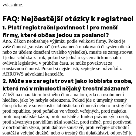
vyjasníme.
FAQ: Nejčastější otázky k registraci
1
.
Platí registrační povinnost i pro menší
firmy, které občas jedou za poslanci?
Ano. Zákon neobsahuje výjimku podle velikosti firmy. Pokud je
vaše činnost „soustavná" (což znamená opakovaná či systematická
nebo za účelem dosažení trvalého výsledku), musíte se zaregistrovat.
I jedna schůzka za rok, pokud se jedná o systematickou snahu
ovlivnit legislativu v průběhu času, se může považovat za
soustavnou činnost. Pokud si nejste jisti, zeptejte se právníků z
ARROWS advokátní kanceláře.
2
.
Může se zaregistrovat jako lobbista osoba,
která má v minulosti nějaký trestní záznam?
Záleží na charakteru trestného činu a na tom, zda na osobu není
hleděno, jako by nebyla odsouzena. Pokud jde o úmyslný trestný
čin spáchaný v souvislosti s lobbistickou činností nebo o trestný čin
proti republice, proti pořádku ve věcech veřejných, proti majetku,
proti hospodářské kázni, proti podstatě a funkci právnických osob,
proti závazným pravidlům tržní soutěže, proti měně, proti poctivosti
v obchodním styku, proti daňové soustavě, proti veřejné obchodní
soutěži a veřejné dražbě, nebo o trestný čin úplatkářství, odpověď je