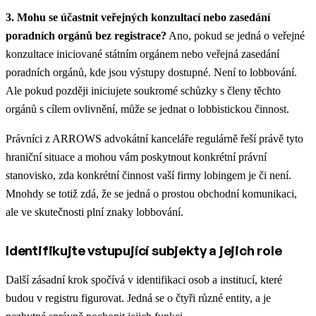
3. Mohu se účastnit veřejných konzultací nebo zasedání
poradních orgánů bez registrace?
Ano, pokud se jedná o veřejné
konzultace iniciované státním orgánem nebo veřejná zasedání
poradních orgánů, kde jsou výstupy dostupné. Není to lobbování.
Ale pokud později iniciujete soukromé schůzky s členy těchto
orgánů s cílem ovlivnění, může se jednat o lobbistickou činnost.
Právníci z ARROWS advokátní kanceláře regulárně řeší právě tyto
hraniční situace a mohou vám poskytnout konkrétní právní
stanovisko, zda konkrétní činnost vaší firmy lobingem je či není.
Mnohdy se totiž zdá, že se jedná o prostou obchodní komunikaci,
ale ve skutečnosti plní znaky lobbování.
Identifikujte vstupující subjekty a jejich role
Další zásadní krok spočívá v identifikaci osob a institucí, které
budou v registru figurovat. Jedná se o čtyři různé entity, a je