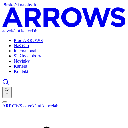
Přeskočit na obsah
advokátní kancelář
Proč ARROWS
Náš tým
International
Služby a obory
Novinky
Kariéra
Kontakt
CZ
ARROWS advokátní kancelář