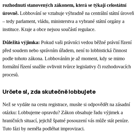
rozhodnutí stanovených zákonem, která se týkají celostátní
úrovně.
Lobbování se vztahuje výhradně na centrální státní úroveň
– tedy parlament, vládu, ministerstva a vybrané státní orgány a
instituce. Kraje a obce nejsou součástí regulace.
Důležitá výjimka:
Pokud vaši právníci vedou běžné právní řízení
před soudem nebo správním úřadem, není to lobbistická činnost
podle tohoto zákona. Lobbováním je až moment, kdy se mimo
formální řízení snažíte ovlivnit tvůrce legislativy či rozhodovacích
procesů.
Určete si, zda skutečně lobbujete
Než se vydáte na cestu registrace, musíte si odpovědět na zásadní
otázku: Lobbujeme opravdu? Zákon obsahuje řadu výjimek a
hraničních situací, jejichž špatné posouzení vás může stát peníze.
Tuto fázi by neměla podléhat improvizaci.