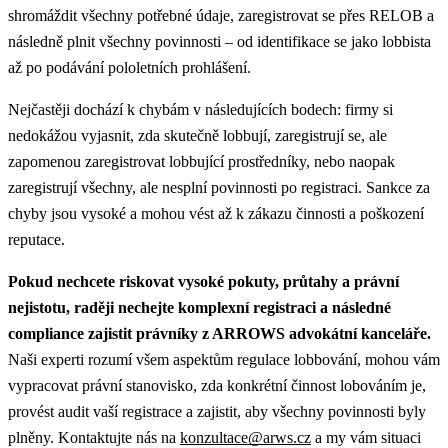
shromáždit všechny potřebné údaje, zaregistrovat se přes RELOB a
následně plnit všechny povinnosti – od identifikace se jako lobbista
až po podávání pololetních prohlášení.
Nejčastěji dochází k chybám v následujících bodech: firmy si
nedokážou vyjasnit, zda skutečně lobbují, zaregistrují se, ale
zapomenou zaregistrovat lobbující prostředníky, nebo naopak
zaregistrují všechny, ale nesplní povinnosti po registraci. Sankce za
chyby jsou vysoké a mohou vést až k zákazu činnosti a poškození
reputace.
Pokud nechcete riskovat vysoké pokuty, průtahy a právní
nejistotu, raději nechejte komplexní registraci a následné
compliance zajistit právníky z ARROWS advokátní kanceláře.
Naši experti rozumí všem aspektům regulace lobbování, mohou vám
vypracovat právní stanovisko, zda konkrétní činnost lobováním je,
provést audit vaší registrace a zajistit, aby všechny povinnosti byly
plněny. Kontaktujte nás na
konzultace@arws.cz
a my vám situaci