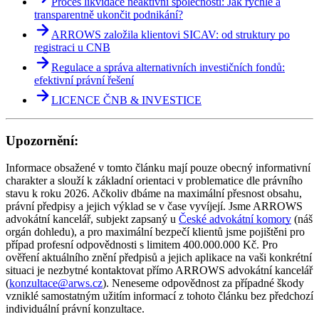
Proces likvidace neaktivní společnosti: Jak rychle a
transparentně ukončit podnikání?
ARROWS založila klientovi SICAV: od struktury po
registraci u CNB
Regulace a správa alternativních investičních fondů:
efektivní právní řešení
LICENCE ČNB & INVESTICE
Upozornění:
Informace obsažené v tomto článku mají pouze obecný informativní
charakter a slouží k základní orientaci v problematice dle právního
stavu k roku 2026. Ačkoliv dbáme na maximální přesnost obsahu,
právní předpisy a jejich výklad se v čase vyvíjejí. Jsme ARROWS
advokátní kancelář, subjekt zapsaný u
České advokátní komory
(náš
orgán dohledu), a pro maximální bezpečí klientů jsme pojištěni pro
případ profesní odpovědnosti s limitem 400.000.000 Kč. Pro
ověření aktuálního znění předpisů a jejich aplikace na vaši konkrétní
situaci je nezbytné kontaktovat přímo ARROWS advokátní kancelář
(
konzultace@arws.cz
). Neneseme odpovědnost za případné škody
vzniklé samostatným užitím informací z tohoto článku bez předchozí
individuální právní konzultace.