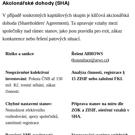
Akcionářské dohody (SHA)
V případě soukromých kapitálových skupin je klíčová akcionářská
dohoda (Shareholders' Agreement). Ta upravuje vztahy mezi
společníky nad rámec stanov, jako jsou pravidla pro exit, zákaz
konkurence nebo řešení patových situací.
Riziko a sankce
Řešení ARROWS
(
konzultace@arws.cz
)
Neoprávněné kolektivní
Analýza činnosti, registrace §
investování:
Pokuta ČNB až 150
15 ZISIF nebo založení FKI.
mil. Kč, trestní stíhání, zákaz
činnosti.
Chybné nastavení stanov:
Příprava stanov na míru dle
Nemožnost efektivního
ZOK a ZISIF, ošetření vztahů v
rozhodování, spory společníků,
SHA.
zamítnutí registrace.