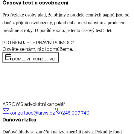
Časový test a osvobození
Pro fyzické osoby platí, že příjmy z prodeje cenných papírů jsou od
daně z příjmů osvobozeny, pokud doba mezi nabytím a prodejem
přesáhne 3 roky. U podílů v s.r.o. je tento časový test 5 let.
POTŘEBUJETE PRÁVNÍ POMOC?
Ozvěte se nám, rádi pomůžeme.
DOMLUVIT KONZULTACI
ARROWS advokátní kancelář
konzultace@arws.cz
245 007 740
Daňová rizika
Daňové úřady se zaměřují na tzv. zneužití práva. Pokud je fond