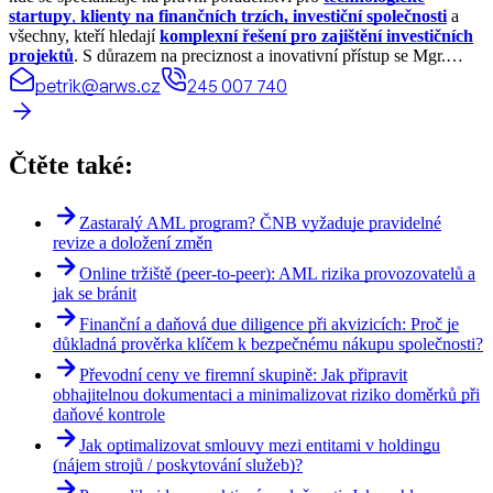
startupy
,
klienty na finančních trzích, investiční společnosti
a
všechny, kteří hledají
komplexní řešení pro zajištění investičních
projektů
. S důrazem na preciznost a inovativní přístup se Mgr.
Petřík zaměřuje nejen na právní aspekt, ale i na zajištění optimálních
petrik@arws.cz
245 007 740
podmínek pro financování, což je klíčové pro úspěch každého
projektu.
Čtěte také:
Zastaralý AML program? ČNB vyžaduje pravidelné
revize a doložení změn
Online tržiště (peer-to-peer): AML rizika provozovatelů a
jak se bránit
Finanční a daňová due diligence při akvizicích: Proč je
důkladná prověrka klíčem k bezpečnému nákupu společnosti?
Převodní ceny ve firemní skupině: Jak připravit
obhajitelnou dokumentaci a minimalizovat riziko doměrků při
daňové kontrole
Jak optimalizovat smlouvy mezi entitami v holdingu
(nájem strojů / poskytování služeb)?