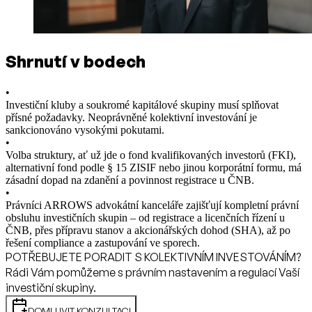
Shrnutí v bodech
•
Investiční kluby a soukromé kapitálové skupiny musí splňovat
přísné požadavky. Neoprávněné kolektivní investování je
sankcionováno vysokými pokutami.
•
Volba struktury, ať už jde o fond kvalifikovaných investorů (FKI),
alternativní fond podle § 15 ZISIF nebo jinou korporátní formu, má
zásadní dopad na zdanění a povinnost registrace u ČNB.
•
Právníci ARROWS advokátní kanceláře zajišťují kompletní právní
obsluhu investičních skupin – od registrace a licenčních řízení u
ČNB, přes přípravu stanov a akcionářských dohod (SHA), až po
řešení compliance a zastupování ve sporech.
POTŘEBUJETE PORADIT S KOLEKTIVNÍM INVESTOVÁNÍM?
Rádi Vám pomůžeme s právním nastavením a regulací Vaší
investiční skupiny.
DOMLUVIT KONZULTACI