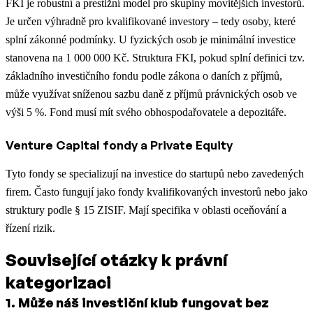
FKI je robustní a prestižní model pro skupiny movitějších investorů.
Je určen výhradně pro kvalifikované investory – tedy osoby, které
splní zákonné podmínky. U fyzických osob je minimální investice
stanovena na 1 000 000 Kč. Struktura FKI, pokud splní definici tzv.
základního investičního fondu podle zákona o daních z příjmů,
může využívat sníženou sazbu daně z příjmů právnických osob ve
výši 5 %. Fond musí mít svého obhospodařovatele a depozitáře.
Venture Capital fondy a Private Equity
Tyto fondy se specializují na investice do startupů nebo zavedených
firem. Často fungují jako fondy kvalifikovaných investorů nebo jako
struktury podle § 15 ZISIF. Mají specifika v oblasti oceňování a
řízení rizik.
Související otázky k právní
kategorizaci
1
.
Může náš investiční klub fungovat bez