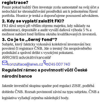
registrace?
Pouze pokud každý člen investuje zcela samostatně na svůj účet a
nedochází ke shromažďování prostředků ani k jednotnému řízení
portfolia. Hranice je tenká a doporučujeme posouzení advokátem.
2
.
Kdy se vyplatí založit FKI?
FKI dává smysl při větším objemu majetku, kdy náklady na
administraci, depozitáře a audit vyváží daňová výhoda 5 % a
možnost nabízet fond širšímu okruhu kvalifikovaných investorů.
3
.
Co je to „černý fond“?
Subjekt, který fakticky vykonává kolektivní investování bez
povolení či registrace ČNB. Jde o trestný čin neoprávněného
podnikání a správní delikt s vysokými pokutami.
ARROWS advokátní kancelář
konzultace@arws.cz
245 007 740
Regulační rámec a povinnosti vůči České
národní bance
Jakmile investiční skupina spadne pod regulaci ZISIF, podléhá
dohledu ČNB. Rozsah povinností závisí na typu subjektu. ČNB a
legislativa vyžadují zejména následující body.