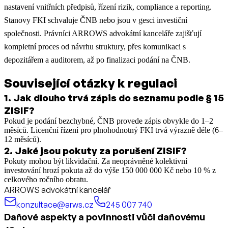
nastavení vnitřních předpisů, řízení rizik, compliance a reporting.
Stanovy FKI schvaluje ČNB nebo jsou v gesci investiční
společnosti. Právníci ARROWS advokátní kanceláře zajišťují
kompletní proces od návrhu struktury, přes komunikaci s
depozitářem a auditorem, až po finalizaci podání na ČNB.
Související otázky k regulaci
1
.
Jak dlouho trvá zápis do seznamu podle § 15
ZISIF?
Pokud je podání bezchybné, ČNB provede zápis obvykle do 1–2
měsíců. Licenční řízení pro plnohodnotný FKI trvá výrazně déle (6–
12 měsíců).
2
.
Jaké jsou pokuty za porušení ZISIF?
Pokuty mohou být likvidační. Za neoprávněné kolektivní
investování hrozí pokuta až do výše 150 000 000 Kč nebo 10 % z
celkového ročního obratu.
ARROWS advokátní kancelář
konzultace@arws.cz
245 007 740
Daňové aspekty a povinnosti vůči daňovému