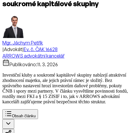
soukromé kapitálové skupiny
Mgr. Jáchym Petřík
|
Advokát
|
Ev. č. ČAK 16628
ARROWS advokátní kancelář
Publikováno:
11. 3. 2026
Investiční kluby a soukromé kapitálové skupiny nabízejí atraktivní
zhodnocení majetku, ale jejich právní rámec je složitý. Bez
správného nastavení hrozí investorům daňové problémy, pokuty
ČNB i spory mezi partnery. V článku vysvětlíme povinnosti fondů,
rozdíly mezi FKI a § 15 ZISIF i to, jak v ARROWS advokátní
kanceláři zajišťujeme právní bezpečnost těchto struktur.
Obsah článku