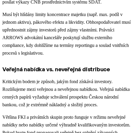
posílat výkazy ČNB prostřednictvím systému SDAT.
Musí být hlídány limity koncentrace majetku (např. max. podíl v
jednom aktivu), pákového efektu a likvidity. Obhospodařovatel musí
upřednostnit zájmy investorů před zájmy vlastními. Právníci
ARROWS advokátní kanceláře poskytují službu externího
compliance, kdy dohlížíme na termíny reportingu a soulad vnitřních
procesů s legislativou.
Veřejná nabídka vs. neveřejná distribuce
Kritickým bodem je způsob, jakým fond získává investory.
Rozlišujeme mezi veřejnou a neveřejnou nabídkou. Veřejná nabídka
cenných papírů vyžaduje schválení prospektu Českou národní
bankou, což je extrémně nákladný a složitý proces.
Většina FKI a privátních skupin proto funguje v režimu neveřejné
nabídky nebo nabídky určené výhradně kvalifikovaným investorům.
Pokud byste fond propagovali veřejně bez splnění zákonných