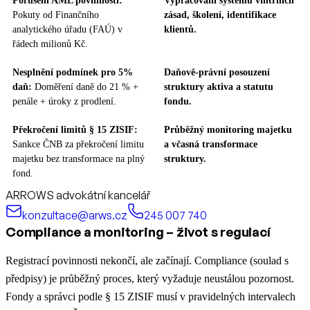
Porušení AML povinností:
Vypracování systému vnitřních
Pokuty od Finančního
zásad, školení, identifikace
analytického úřadu (FAÚ) v
klientů.
řádech milionů Kč.
Nesplnění podmínek pro 5%
Daňově-právní posouzení
daň:
Doměření daně do 21 % +
struktury aktiva a statutu
penále + úroky z prodlení.
fondu.
Překročení limitů § 15 ZISIF:
Průběžný monitoring majetku
Sankce ČNB za překročení limitu
a včasná transformace
majetku bez transformace na plný
struktury.
fond.
ARROWS advokátní kancelář
konzultace@arws.cz
245 007 740
Compliance a monitoring – život s regulací
Registrací povinnosti nekončí, ale začínají. Compliance (soulad s
předpisy) je průběžný proces, který vyžaduje neustálou pozornost.
Fondy a správci podle § 15 ZISIF musí v pravidelných intervalech