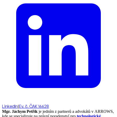
LinkedIn
|
Ev. č. ČAK 16628
Mgr. Jáchym Petřík
je jedním z partnerů a advokátů v ARROWS,
kde se specializuje na právní poradenství pro
technologické