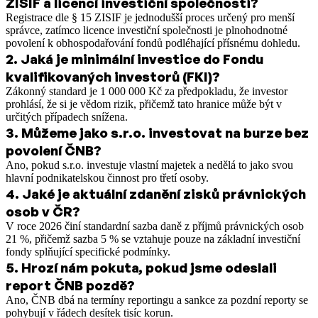
ZISIF a licencí investiční společnosti?
Registrace dle § 15 ZISIF je jednodušší proces určený pro menší
správce, zatímco licence investiční společnosti je plnohodnotné
povolení k obhospodařování fondů podléhající přísnému dohledu.
2
.
Jaká je minimální investice do Fondu
kvalifikovaných investorů (FKI)?
Zákonný standard je 1 000 000 Kč za předpokladu, že investor
prohlásí, že si je vědom rizik, přičemž tato hranice může být v
určitých případech snížena.
3
.
Můžeme jako s.r.o. investovat na burze bez
povolení ČNB?
Ano, pokud s.r.o. investuje vlastní majetek a nedělá to jako svou
hlavní podnikatelskou činnost pro třetí osoby.
4
.
Jaké je aktuální zdanění zisků právnických
osob v ČR?
V roce 2026 činí standardní sazba daně z příjmů právnických osob
21 %, přičemž sazba 5 % se vztahuje pouze na základní investiční
fondy splňující specifické podmínky.
5
.
Hrozí nám pokuta, pokud jsme odeslali
report ČNB pozdě?
Ano, ČNB dbá na termíny reportingu a sankce za pozdní reporty se
pohybují v řádech desítek tisíc korun.