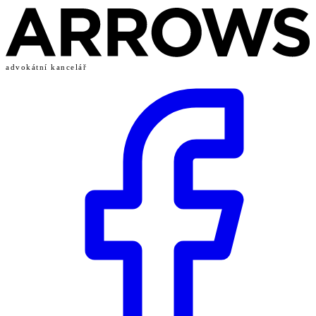
advokátní kancelář