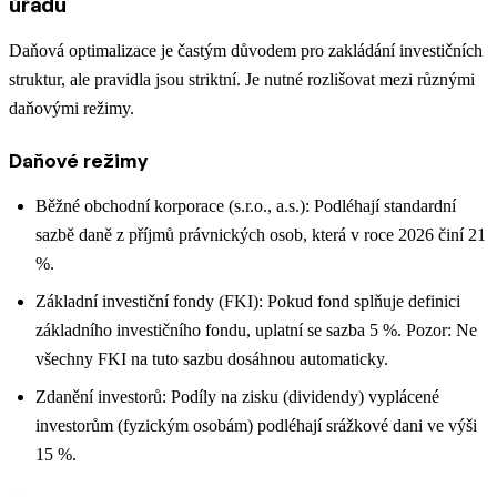
úřadu
Daňová optimalizace je častým důvodem pro zakládání investičních
struktur, ale pravidla jsou striktní. Je nutné rozlišovat mezi různými
daňovými režimy.
Daňové režimy
Běžné obchodní korporace (s.r.o., a.s.): Podléhají standardní
sazbě daně z příjmů právnických osob, která v roce 2026 činí 21
%.
Základní investiční fondy (FKI): Pokud fond splňuje definici
základního investičního fondu, uplatní se sazba 5 %. Pozor: Ne
všechny FKI na tuto sazbu dosáhnou automaticky.
Zdanění investorů: Podíly na zisku (dividendy) vyplácené
investorům (fyzickým osobám) podléhají srážkové dani ve výši
15 %.