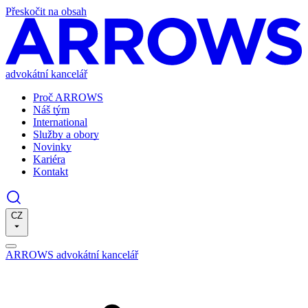
Přeskočit na obsah
advokátní kancelář
Proč ARROWS
Náš tým
International
Služby a obory
Novinky
Kariéra
Kontakt
CZ
ARROWS advokátní kancelář