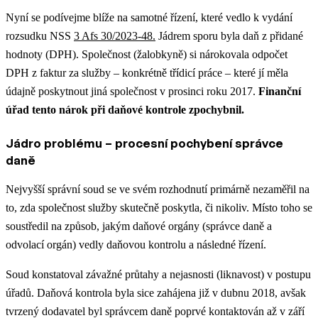
Nyní se podívejme blíže na samotné řízení, které vedlo k vydání
rozsudku NSS
3 Afs 30/2023-48.
Jádrem sporu byla daň z přidané
hodnoty (DPH). Společnost (žalobkyně) si nárokovala odpočet
DPH z faktur za služby – konkrétně třídicí práce – které jí měla
údajně poskytnout jiná společnost v prosinci roku 2017.
Finanční
úřad tento nárok při daňové kontrole zpochybnil.
Jádro problému – procesní pochybení správce
daně
Nejvyšší správní soud se ve svém rozhodnutí primárně nezaměřil na
to, zda společnost služby skutečně poskytla, či nikoliv. Místo toho se
soustředil na
způsob, jakým daňové orgány (správce daně a
odvolací orgán) vedly daňovou kontrolu a následné řízení
.
Soud konstatoval
závažné průtahy a nejasnosti (liknavost)
v postupu
úřadů. Daňová kontrola byla sice zahájena již v dubnu 2018, avšak
tvrzený dodavatel byl správcem daně poprvé kontaktován až v září