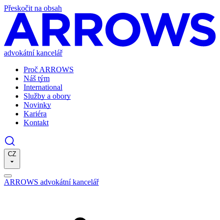
Přeskočit na obsah
advokátní kancelář
Proč ARROWS
Náš tým
International
Služby a obory
Novinky
Kariéra
Kontakt
CZ
ARROWS advokátní kancelář