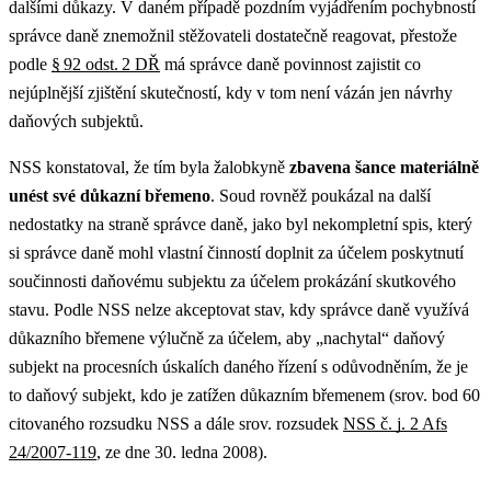
dalšími důkazy. V daném případě pozdním vyjádřením pochybností
správce daně znemožnil stěžovateli dostatečně reagovat, přestože
podle
§
92 odst.
2 DŘ
má správce daně povinnost zajistit co
nejúplnější zjištění skutečností, kdy v tom není vázán jen návrhy
daňových subjektů.
NSS konstatoval, že tím byla žalobkyně
zbavena šance materiálně
unést své důkazní břemeno
. Soud rovněž poukázal na další
nedostatky na straně správce daně, jako byl nekompletní spis, který
si správce daně mohl vlastní činností doplnit za účelem poskytnutí
součinnosti daňovému subjektu za účelem prokázání skutkového
stavu. Podle NSS nelze akceptovat stav, kdy správce daně využívá
důkazního břemene výlučně za účelem, aby „nachytal“ daňový
subjekt na procesních úskalích daného řízení s odůvodněním, že je
to daňový subjekt, kdo je zatížen důkazním břemenem (srov. bod 60
citovaného rozsudku NSS a dále srov. rozsudek
NSS č. j. 2 Afs
24/2007-119
, ze dne 30. ledna 2008).