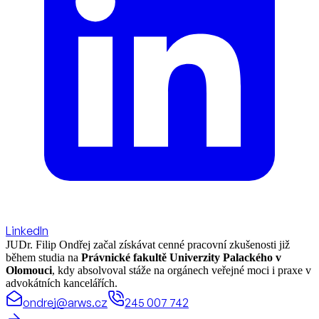
LinkedIn
JUDr. Filip Ondřej začal získávat cenné pracovní zkušenosti již
během studia na
Právnické fakultě Univerzity Palackého v
Olomouci
, kdy absolvoval stáže na orgánech veřejné moci i praxe v
advokátních kancelářích.
ondrej@arws.cz
245 007 742