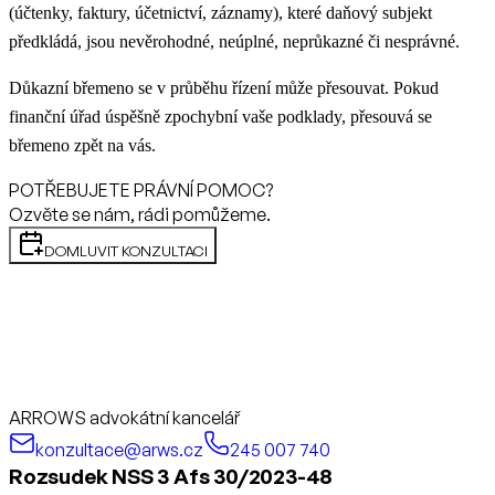
(účtenky, faktury, účetnictví, záznamy), které daňový subjekt
předkládá, jsou nevěrohodné, neúplné, neprůkazné či nesprávné.
Důkazní břemeno se v průběhu řízení
může přesouvat
. Pokud
finanční úřad úspěšně zpochybní vaše podklady, přesouvá se
břemeno zpět na vás.
POTŘEBUJETE PRÁVNÍ POMOC?
Ozvěte se nám, rádi pomůžeme.
DOMLUVIT KONZULTACI
ARROWS advokátní kancelář
konzultace@arws.cz
245 007 740
Rozsudek NSS 3 Afs 30/2023-48