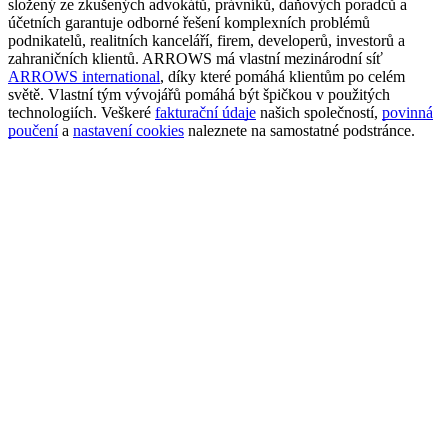
složený ze zkušených advokátů, právníků, daňových poradců a
účetních garantuje odborné řešení komplexních problémů
podnikatelů, realitních kanceláří, firem, developerů, investorů a
zahraničních klientů. ARROWS má vlastní mezinárodní síť
ARROWS international
, díky které pomáhá klientům po celém
světě. Vlastní tým vývojářů pomáhá být špičkou v použitých
technologiích. Veškeré
fakturační údaje
našich společností,
povinná
poučení
a
nastavení cookies
naleznete na samostatné podstránce.