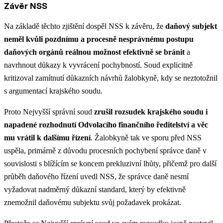
Závěr NSS
Na základě těchto zjištění dospěl NSS k závěru, že
daňový subjekt
neměl kvůli pozdnímu a procesně nesprávnému postupu
daňových orgánů reálnou možnost efektivně se bránit
a
navrhnout důkazy k vyvrácení pochybností. Soud explicitně
kritizoval zamítnutí důkazních návrhů žalobkyně, kdy se neztotožnil
s argumentací krajského soudu.
Proto Nejvyšší správní soud
zrušil rozsudek krajského soudu i
napadené rozhodnutí Odvolacího finančního ředitelství a věc
mu vrátil k dalšímu řízení
. Žalobkyně tak ve sporu před NSS
uspěla, primárně z důvodu procesních pochybení správce daně v
souvislosti s blížícím se koncem prekluzivní lhůty, přičemž pro další
průběh daňového řízení uvedl NSS, že správce daně nesmí
vyžadovat nadměrný důkazní standard, který by efektivně
znemožnil daňovému subjektu svůj požadavek prokázat.