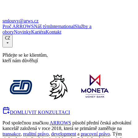
smlouvy@arws.cz
Proč ARROWS
Náš tým
International
Služby a
obory
Novinky
Kariéra
Kontakt
CZ
Přidejte se ke klientům,
kteří nám důvěřují
DOMLUVIT KONZULTACI
Pod společnou značkou
ARROWS
působí přední česká advokátní
kancelář založená v roce 2018, která se primárně zaměřuje na
transakce
,
realitní právo
,
development
a
pracovní právo
. Tým