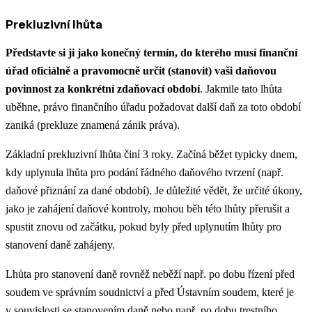
Prekluzivní lhůta
Představte si ji jako konečný termín
, do kterého musí finanční
úřad oficiálně a pravomocně určit (stanovit) vaši daňovou
povinnost za konkrétní zdaňovací období
. Jakmile tato lhůta
uběhne, právo finančního úřadu požadovat další daň za toto období
zaniká (prekluze znamená zánik práva).
Základní prekluzivní lhůta činí
3 roky
. Začíná běžet typicky dnem,
kdy uplynula lhůta pro podání řádného daňového tvrzení (např.
daňové přiznání za dané období). Je důležité vědět, že určité úkony,
jako je zahájení daňové kontroly, mohou běh této lhůty přerušit a
spustit znovu od začátku, pokud byly před uplynutím lhůty pro
stanovení daně zahájeny.
Lhůta pro stanovení daně rovněž neběží např. po dobu řízení před
soudem ve správním soudnictví a před Ústavním soudem, které je
v souvislosti se stanovením daně nebo např. po dobu trestního