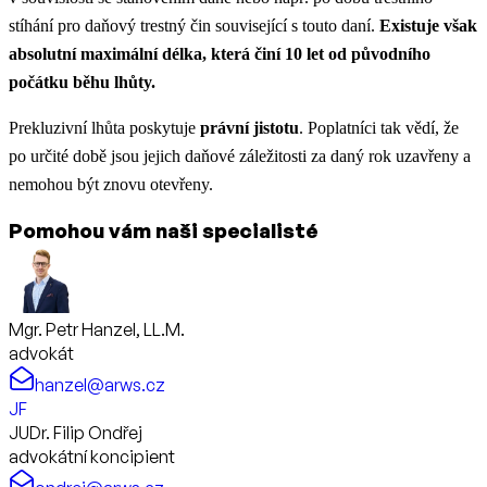
stíhání pro daňový trestný čin související s touto daní.
Existuje však
absolutní maximální délka, která činí
10 let od původního
počátku běhu lhůty.
Prekluzivní lhůta poskytuje
právní jistotu
. Poplatníci tak vědí, že
po určité době jsou jejich daňové záležitosti za daný rok uzavřeny a
nemohou být znovu otevřeny.
Pomohou vám naši specialisté
Mgr. Petr Hanzel, LL.M.
advokát
hanzel@arws.cz
JF
JUDr. Filip Ondřej
advokátní koncipient