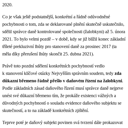
2020.
Co je však ještě podstatnější,
konkrétní a řádně odůvodněné
pochybnosti
o tom, zda se deklarované plnění skutečně uskutečnilo,
sdělil správce daně kontrolované společnosti (žalobkyni) až
5. února
2021
. To bylo velmi pozdě – v době, kdy se již blížil konec základní
tříleté prekluzivní lhůty pro stanovení daně za prosinec 2017 (ta
měla díky přerušení lhůty skončit 25. dubna 2021).
Právě toto pozdní sdělení konkrétních pochybností vedlo
k stanovení klíčové otázky Nejvyšším správním soudem, tedy
zda
důkazní břemeno řádně přešlo v daňovém řízení na žalobkyni
.
Podle základních zásad daňového řízení musí správce daně nejprve
unést své důkazní břemeno tím, že prokáže existenci vážných a
důvodných pochybností o souladu evidence daňového subjektu se
skutečností, a to na základě konkrétních zjištění.
Teprve poté je daňový subjekt povinen svá tvrzení dále prokazovat