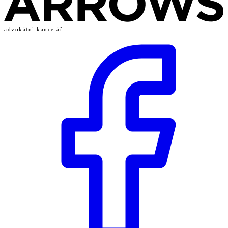
advokátní kancelář