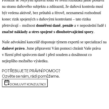
Přestože se Nejvyšší správní soud ve svém rozsudku jasně postavil
na stranu daňového subjektu a zdůraznil, že daňová kontrola musí
být vedena aktivně, bez průtahů a férově, neznamená rozhodnutí
konec rizik spojených s daňovými kontrolami – tato rizika
přetrvávají – možnost
doměření daně
,
penále
a v neposlední řadě i
značné náklady a stres spojené s dlouhotrvajícími spory
.
Naše advokátní kancelář disponuje týmem expertů se specializací na
daňové právo
. Jsme připraveni Vám pomoci chránit Vaše práva
v řízení před správcem daně i před soudem a dosáhnout co
nejlepšího možného výsledku.
POTŘEBUJETE PRÁVNÍ POMOC?
Ozvěte se nám, rádi pomůžeme.
DOMLUVIT KONZULTACI