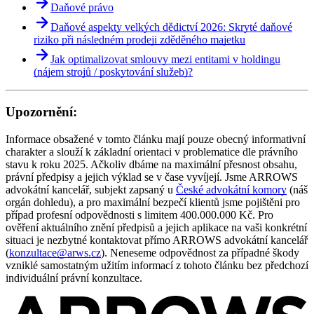
Daňové právo
Daňové aspekty velkých dědictví 2026: Skryté daňové
riziko při následném prodeji zděděného majetku
Jak optimalizovat smlouvy mezi entitami v holdingu
(nájem strojů / poskytování služeb)?
Upozornění:
Informace obsažené v tomto článku mají pouze obecný informativní
charakter a slouží k základní orientaci v problematice dle právního
stavu k roku 2025. Ačkoliv dbáme na maximální přesnost obsahu,
právní předpisy a jejich výklad se v čase vyvíjejí. Jsme ARROWS
advokátní kancelář, subjekt zapsaný u
České advokátní komory
(náš
orgán dohledu), a pro maximální bezpečí klientů jsme pojištěni pro
případ profesní odpovědnosti s limitem 400.000.000 Kč. Pro
ověření aktuálního znění předpisů a jejich aplikace na vaši konkrétní
situaci je nezbytné kontaktovat přímo ARROWS advokátní kancelář
(
konzultace@arws.cz
). Neneseme odpovědnost za případné škody
vzniklé samostatným užitím informací z tohoto článku bez předchozí
individuální právní konzultace.