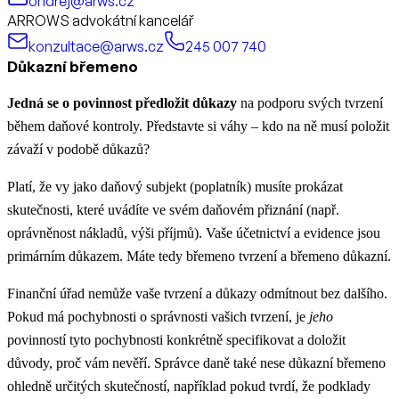
ondrej@arws.cz
ARROWS advokátní kancelář
konzultace@arws.cz
245 007 740
Důkazní břemeno
Jedná se o povinnost předložit důkazy
na podporu svých tvrzení
během daňové kontroly. Představte si váhy – kdo na ně musí položit
závaží v podobě důkazů?
Platí, že vy jako daňový subjekt (poplatník) musíte prokázat
skutečnosti, které uvádíte ve svém daňovém přiznání (např.
oprávněnost nákladů, výši příjmů). Vaše účetnictví a evidence jsou
primárním důkazem. Máte tedy břemeno tvrzení a břemeno důkazní.
Finanční úřad nemůže vaše tvrzení a důkazy odmítnout bez dalšího.
Pokud má pochybnosti o správnosti vašich tvrzení, je
jeho
povinností tyto pochybnosti
konkrétně specifikovat a doložit
důvody
, proč vám nevěří. Správce daně také nese důkazní břemeno
ohledně určitých skutečností, například pokud tvrdí, že podklady