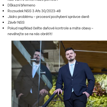
Důkazní břemeno
Rozsudek NSS 3 Afs 30/2023-48
Jádro problému – procesní pochybení správce daně
Závěr NSS
Pokud například čelíte daňové kontrole a máte obavy –
neváhejte se na nás obrátit!