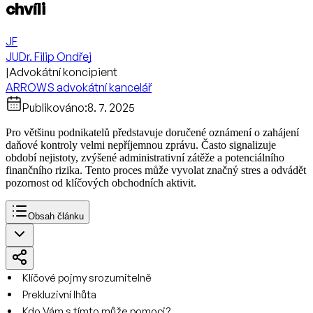
chvíli
JF
JUDr. Filip Ondřej
|
Advokátní koncipient
ARROWS advokátní kancelář
Publikováno:
8. 7. 2025
Pro většinu podnikatelů představuje doručené oznámení o zahájení
daňové kontroly velmi nepříjemnou zprávu. Často signalizuje
období nejistoty, zvýšené administrativní zátěže a potenciálního
finančního rizika. Tento proces může vyvolat značný stres a odvádět
pozornost od klíčových obchodních aktivit.
Obsah článku
Klíčové pojmy srozumitelně
Prekluzivní lhůta
Kdo Vám s tímto může pomoci?