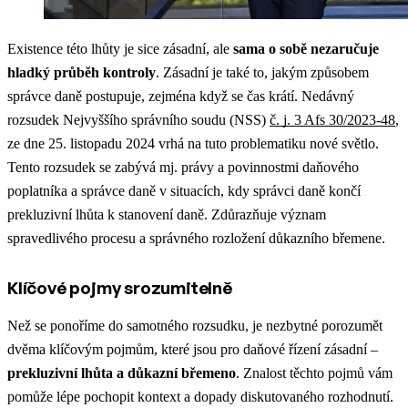
Existence této lhůty je sice zásadní, ale
sama o sobě nezaručuje
hladký průběh kontroly
. Zásadní je také to, jakým způsobem
správce daně postupuje, zejména když se čas krátí. Nedávný
rozsudek Nejvyššího správního soudu (NSS)
č. j. 3 Afs 30/2023-48
,
ze dne 25. listopadu 2024 vrhá na tuto problematiku nové světlo.
Tento rozsudek se zabývá mj. právy a povinnostmi daňového
poplatníka a správce daně v situacích, kdy správci daně končí
prekluzivní lhůta k stanovení daně. Zdůrazňuje význam
spravedlivého procesu a správného rozložení důkazního břemene.
Klíčové pojmy srozumitelně
Než se ponoříme do samotného rozsudku, je nezbytné porozumět
dvěma klíčovým pojmům, které jsou pro daňové řízení zásadní –
prekluzivní lhůta
a
důkazní břemeno
. Znalost těchto pojmů vám
pomůže lépe pochopit kontext a dopady diskutovaného rozhodnutí.