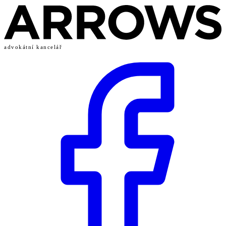
advokátní kancelář