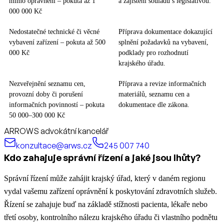
mimo oprávnění – pokuta až 1
a zajištění souladu s legislativou.
000 000 Kč
Nedostatečné technické či věcné
Příprava dokumentace dokazující
vybavení zařízení – pokuta až 500
splnění požadavků na vybavení,
000 Kč
podklady pro rozhodnutí
krajského úřadu.
Nezveřejnění seznamu cen,
Příprava a revize informačních
provozní doby či porušení
materiálů, seznamu cen a
informačních povinností – pokuta
dokumentace dle zákona.
50 000–300 000 Kč
ARROWS advokátní kancelář
konzultace@arws.cz
245 007 740
Kdo zahajuje správní řízení a jaké jsou lhůty?
Správní řízení může zahájit krajský úřad, který v daném regionu
vydal vašemu zařízení oprávnění k poskytování zdravotních služeb.
Řízení se zahajuje buď na základě stížnosti pacienta, lékaře nebo
třetí osoby, kontrolního nálezu krajského úřadu či vlastního podnětu