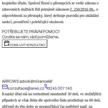
krajského úřadu.
Správní řízení o přestupcích se vedle zákona o
zdravotních službách řídí primárně zákonem
č. 250/2016 Sb.
, o
odpovědnosti za přestupky, který definuje pravidla pro ukládání
sankcí, promlčení i polehčující okolnosti.
POTŘEBUJETE PRÁVNÍ POMOC?
Ozvěte se nám, rádi pomůžeme.
DOMLUVIT KONZULTACI
ARROWS advokátní kancelář
konzultace@arws.cz
245 007 740
Krajský úřad má na rozhodnutí standardně 30 dnů, ve složitějších
případech se však lhůta dle správního řádu prodlužuje na 60 dnů,
přičemž do této doby se nezapočítává čas potřebný např. na