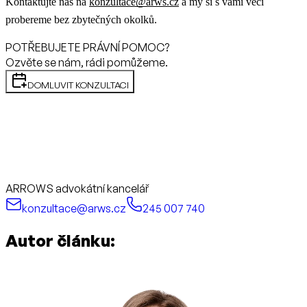
Kontaktujte nás na
konzultace@arws.cz
a my si s vámi věcí
probereme bez zbytečných okolků.
POTŘEBUJETE PRÁVNÍ POMOC?
Ozvěte se nám, rádi pomůžeme.
DOMLUVIT KONZULTACI
ARROWS advokátní kancelář
konzultace@arws.cz
245 007 740
Autor článku: