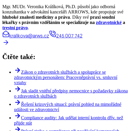
Mgr. MUDr. Veronika Králíková, Ph.D. působí jako odborná
konzultantka v advokátní kanceláři ARROWS, kde propojuje své
hluboké znalosti medicíny a práva
. Díky své
praxi soudní
lékařky
s právním vzděláním se specializuje na
zdravotnické
a
trestní právo
.
kralikova@arws.cz
245 007 742
Čtěte také:
Zákon o zdravotních službách a spolupráce se
zdravotnickým personálem: Pracovněprávní vs. smluvní
vztahy
Jak sladit vnitřní předpisy nemocnice s požadavky zákona
o zdravotních službách
Řešení krizových situací: právní pohled na mimořádné
události ve zdravotnictví
Compliance audity: Jak udělat interní kontrolu dřív, než
přijde stát