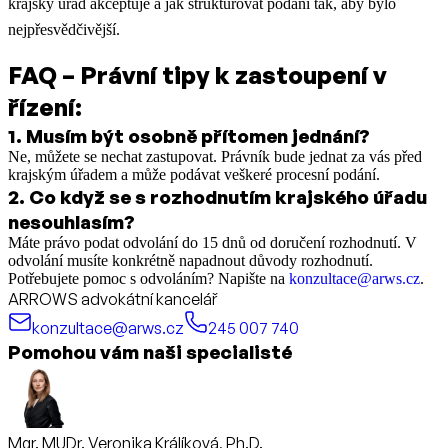
krajský úřad akceptuje a jak strukturovat podání tak, aby bylo
nejpřesvědčivější.
FAQ – Právní tipy k zastoupení v
řízení:
1
.
Musím být osobně přítomen jednání?
Ne, můžete se nechat zastupovat. Právník bude jednat za vás před
krajským úřadem a může podávat veškeré procesní podání.
2
.
Co když se s rozhodnutím krajského úřadu
nesouhlasím?
Máte právo podat odvolání do 15 dnů od doručení rozhodnutí. V
odvolání musíte konkrétně napadnout důvody rozhodnutí.
Potřebujete pomoc s odvoláním? Napište na
konzultace@arws.cz
.
ARROWS advokátní kancelář
konzultace@arws.cz
245 007 740
Pomohou vám naši specialisté
Mgr. MUDr. Veronika Králíková, Ph.D.