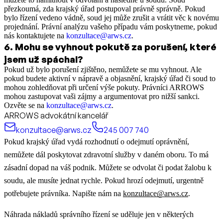
přezkoumá, zda krajský úřad postupoval právně správně. Pokud
bylo řízení vedeno vádně, soud jej může zrušit a vrátit věc k novému
projednání. Právní analýzu vašeho případu vám poskytneme, pokud
nás kontaktujete na
konzultace@arws.cz
.
6
.
Mohu se vyhnout pokutě za porušení, které
jsem už spáchal?
Pokud už bylo porušení zjištěno, nemůžete se mu vyhnout. Ale
pokud budete aktivní v nápravě a objasnění, krajský úřad či soud to
mohou zohledňovat při určení výše pokuty. Právníci ARROWS
mohou zastupovat vaši zájmy a argumentovat pro nižší sankci.
Ozvěte se na
konzultace@arws.cz
.
ARROWS advokátní kancelář
konzultace@arws.cz
245 007 740
Pokud krajský úřad vydá rozhodnutí o odejmutí oprávnění,
nemůžete dál poskytovat zdravotní služby v daném oboru. To má
zásadní dopad na váš podnik. Můžete se odvolat či podat žalobu k
soudu, ale musíte jednat rychle. Pokud hrozí odejmutí, urgentně
potřebujete právníka. Napište nám na
konzultace@arws.cz
.
Náhrada nákladů správního řízení se uděluje jen v některých