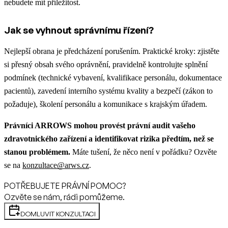
nebudete mít příležitost.
Jak se vyhnout správnímu řízení?
Nejlepší obrana je předcházení porušením. Praktické kroky: zjistěte
si přesný obsah svého oprávnění, pravidelně kontrolujte splnění
podmínek (technické vybavení, kvalifikace personálu, dokumentace
pacientů), zavedení interního systému kvality a bezpečí (zákon to
požaduje), školení personálu a komunikace s krajským úřadem.
Právníci ARROWS mohou provést právní audit vašeho
zdravotnického zařízení a identifikovat rizika předtím, než se
stanou problémem.
Máte tušení, že něco není v pořádku? Ozvěte
se na
konzultace@arws.cz
.
POTŘEBUJETE PRÁVNÍ POMOC?
Ozvěte se nám, rádi pomůžeme.
DOMLUVIT KONZULTACI