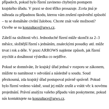
případech, pokud bylo řízení zavineno chybným postupem
krajského úřadu. V praxi se dost těžko prosazuje. Zcela jiná je
náhrada za případnou škodu, kterou vám zrušení oprávnění způsobí
– tu se domáháte civilní žalobou. Chcete znát vaše možnosti?
Ozvěte se na
konzultace@arws.cz
.
Záleží na složitosti věci. Jednoduché řízení může skončit za 2–3
měsíce, složitější řízení s jednáním, znaleckými posudky atd. může
trvat i rok a déle. V praxi ARROWS najdeme způsob, jak řízení
zrychlit a dosáhnout výsledku co nejdříve.
Pokud se domníváte, že krajský úřad jednal v rozporu se zákonem,
můžete to namítnout v odvolání a následně u soudu. Soud
přezkoumá, zda krajský úřad postupoval právně správně. Pokud
bylo řízení vedeno vádně, soud jej může zrušit a vrátit věc k novému
projednání. Právní analýzu vašeho případu vám poskytneme, pokud
nás kontaktujete na
konzultace@arws.cz
.