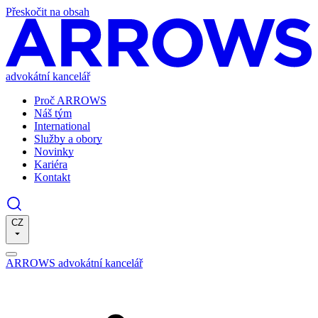
Přeskočit na obsah
advokátní kancelář
Proč ARROWS
Náš tým
International
Služby a obory
Novinky
Kariéra
Kontakt
CZ
ARROWS advokátní kancelář