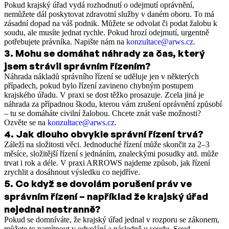
Pokud krajský úřad vydá rozhodnutí o odejmutí oprávnění,
nemůžete dál poskytovat zdravotní služby v daném oboru. To má
zásadní dopad na váš podnik. Můžete se odvolat či podat žalobu k
soudu, ale musíte jednat rychle. Pokud hrozí odejmutí, urgentně
potřebujete právníka. Napište nám na
konzultace@arws.cz
.
3
.
Mohu se domáhat náhrady za čas, který
jsem strávil správním řízením?
Náhrada nákladů správního řízení se uděluje jen v některých
případech, pokud bylo řízení zavineno chybným postupem
krajského úřadu. V praxi se dost těžko prosazuje. Zcela jiná je
náhrada za případnou škodu, kterou vám zrušení oprávnění způsobí
– tu se domáháte civilní žalobou. Chcete znát vaše možnosti?
Ozvěte se na
konzultace@arws.cz
.
4
.
Jak dlouho obvykle správní řízení trvá?
Záleží na složitosti věci. Jednoduché řízení může skončit za 2–3
měsíce, složitější řízení s jednáním, znaleckými posudky atd. může
trvat i rok a déle. V praxi ARROWS najdeme způsob, jak řízení
zrychlit a dosáhnout výsledku co nejdříve.
5
.
Co když se dovolám porušení práv ve
správním řízení – například že krajský úřad
nejednal nestranně?
Pokud se domníváte, že krajský úřad jednal v rozporu se zákonem,
můžete to namítnout v odvolání a následně u soudu. Soud