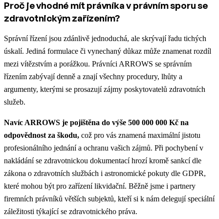
Proč je vhodné mít právníka v právním sporu se
zdravotnickým zařízením?
Správní řízení jsou zdánlivě jednoduchá, ale skrývají řadu tichých
úskalí. Jediná formulace či vynechaný důkaz může znamenat rozdíl
mezi vítězstvím a porážkou. Právníci ARROWS se správním
řízením zabývají denně a znají všechny procedury, lhůty a
argumenty, kterými se prosazují zájmy poskytovatelů zdravotních
služeb.
Navíc ARROWS je pojištěna do výše 500 000 000 Kč na
odpovědnost za škodu,
což pro vás znamená maximální jistotu
profesionálního jednání a ochranu vašich zájmů.
Při pochybení v
nakládání se zdravotnickou dokumentací hrozí kromě sankcí dle
zákona o zdravotních službách i astronomické pokuty dle GDPR,
které mohou být pro zařízení likvidační.
Běžně jsme i partnery
firemních právníků větších subjektů, kteří si k nám delegují speciální
záležitosti týkající se zdravotnického práva.