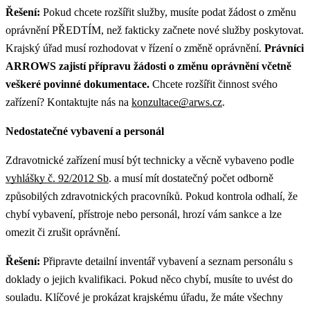
Řešení:
Pokud chcete rozšířit služby, musíte podat žádost o změnu
oprávnění PŘEDTÍM, než fakticky začnete nové služby poskytovat.
Krajský úřad musí rozhodovat v řízení o změně oprávnění.
Právníci
ARROWS zajistí přípravu žádosti o změnu oprávnění včetně
veškeré povinné dokumentace.
Chcete rozšířit činnost svého
zařízení? Kontaktujte nás na
konzultace@arws.cz
.
Nedostatečné vybavení a personál
Zdravotnické zařízení musí být technicky a věcně vybaveno podle
vyhlášky č. 92/2012 Sb
. a musí mít dostatečný počet odborně
způsobilých zdravotnických pracovníků. Pokud kontrola odhalí, že
chybí vybavení, přístroje nebo personál, hrozí vám sankce a lze
omezit či zrušit oprávnění.
Řešení:
Připravte detailní inventář vybavení a seznam personálu s
doklady o jejich kvalifikaci. Pokud něco chybí, musíte to uvést do
souladu. Klíčové je prokázat krajskému úřadu, že máte všechny