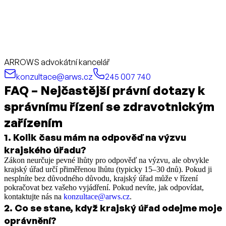
ARROWS advokátní kancelář
konzultace@arws.cz
245 007 740
FAQ – Nejčastější právní dotazy k
správnímu řízení se zdravotnickým
zařízením
1
.
Kolik času mám na odpověď na výzvu
krajského úřadu?
Zákon neurčuje pevné lhůty pro odpověď na výzvu, ale obvykle
krajský úřad určí přiměřenou lhůtu (typicky 15–30 dnů). Pokud ji
nesplníte bez důvodného důvodu, krajský úřad může v řízení
pokračovat bez vašeho vyjádření. Pokud nevíte, jak odpovídat,
kontaktujte nás na
konzultace@arws.cz
.
2
.
Co se stane, když krajský úřad odejme moje
oprávnění?