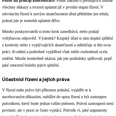
Pozor na princip koncentrace:
Podle zákona o přestupcích musíte
všechny důkazy a tvrzení uplatnit již v prvním stupni řízení. V
odvolacím řízení k novým skutečnostem úřad přihlédne jen tehdy,
pokud jste je nemohli uplatnit dříve.
Mnoho poskytovatelů si tento krok zanedbává, nebo podají
vyhýbavou odpověď. Výsledek? Krajský úřad si sám doplní zjištění
z kontroly nebo z vyplývajících skutečností a odlehčuje si tím svou
práci. Kvalitní a podrobné vyjádření však může rozhodnutí zcela
změnit. Musíte konkrétně ukázat, jak jste podmínky splňovali, popř.
jaké omezení bránilo jejich splnění.
Účastníci řízení a jejich práva
V řízení máte právo být přítomen jednání, vyjádřit se k
navrhovaným důkazům, nahlížet do spisu řízení a být zastoupen
právníkem, který bude jednat vaším jménem. Právní zastoupení není
povinné, ale v praxi se často vyplácí. Právník ví, jaké argumenty