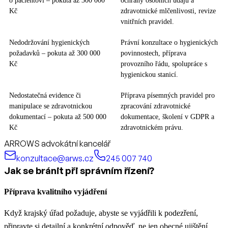
o pacientovi – pokuta až 300 000
ochrany osobních údajů a
Kč
zdravotnické mlčenlivosti, revize
vnitřních pravidel.
Nedodržování hygienických
Právní konzultace o hygienických
požadavků – pokuta až 300 000
povinnostech, příprava
Kč
provozního řádu, spolupráce s
hygienickou stanicí.
Nedostatečná evidence či
Příprava písemných pravidel pro
manipulace se zdravotnickou
zpracování zdravotnické
dokumentací – pokuta až 500 000
dokumentace, školení v GDPR a
Kč
zdravotnickém právu.
ARROWS advokátní kancelář
konzultace@arws.cz
245 007 740
Jak se bránit při správním řízení?
Příprava kvalitního vyjádření
Když krajský úřad požaduje, abyste se vyjádřili k podezření,
připravte si detailní a konkrétní odpověď, ne jen obecné ujištění.