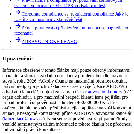
Právní rizika a compliance při používání kamerových
systémů ve firmách: Od GDPR po Balanční test
Corporate compliance vs. regulatorní compliance Jaký je
rozdíl a co musí firmy skutečně řešit
Právní poradenství při otevření ambulance s magnetickou
rezonancí
ZDRAVOTNICKÉ PRÁVO
Upozornění:
Informace obsažené v tomto článku mají pouze obecný informativní
charakter a slouží k základní orientaci v problematice dle právního
stavu k roku 2026. Ačkoliv dbáme na maximální přesnost obsahu,
právní předpisy a jejich výklad se v čase vyvíjejí. Jsme ARROWS
advokátní kancelář, subjekt zapsaný u
České advokátní komory
(náš
orgán dohledu), a pro maximální bezpečí klientů jsme pojištěni pro
případ profesní odpovědnosti s limitem 400.000.000 Kč. Pro
ověření aktuálního znění předpisů a jejich aplikace na vaši konkrétní
situaci je nezbytné kontaktovat přímo ARROWS advokátní kancelář
(
konzultace@arws.cz
). Neneseme odpovědnost za případné škody
vzniklé samostatným užitím informací z tohoto článku bez předchozí
individuální právní konzultace.