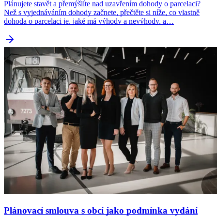
Plánujete stavět a přemýšlíte nad uzavřením dohody o parcelaci?
Než s vyjednáváním dohody začnete, přečtěte si níže, co vlastně
dohoda o parcelaci je, jaké má výhody a nevýhody, a…
Plánovací smlouva s obcí jako podmínka vydání