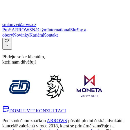
smlouvy@arws.cz
Proč ARROWS
Náš tým
International
Služby a
obory
Novinky
Kariéra
Kontakt
CZ
Přidejte se ke klientům,
kteří nám důvěřují
DOMLUVIT KONZULTACI
Pod společnou značkou
ARROWS
působí přední česká advokátní
kancelář založená v roce 2018, která se primárně zaměřuje na