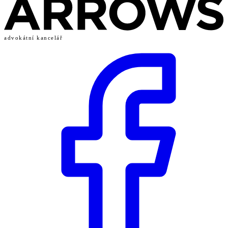
advokátní kancelář