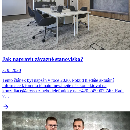
Jak napravit závazné stanovisko?
3. 9. 2020
Tento článek byl napsán v roce 2020. Pokud hledáte aktuální
informace k tomuto tématu, neváhejte nás kontaktovat na
konzultace@arws.cz nebo telefonicky na +420 245 007 740. Rádi
v…