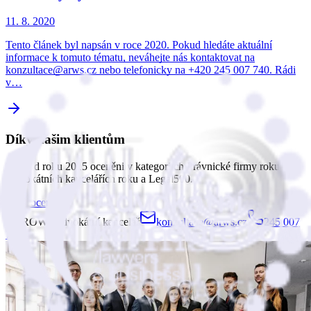
11. 8. 2020
Tento článek byl napsán v roce 2020. Pokud hledáte aktuální
informace k tomuto tématu, neváhejte nás kontaktovat na
konzultace@arws.cz nebo telefonicky na +420 245 007 740. Rádi
v…
Díky našim klientům
jsme od roku 2015 oceněni v kategoriích Právnické firmy roku,
Advokátních kancelářích roku a Legal500.
Naše ocenění
ARROWS advokátní kancelář
konzultace@arws.cz
245 007
740