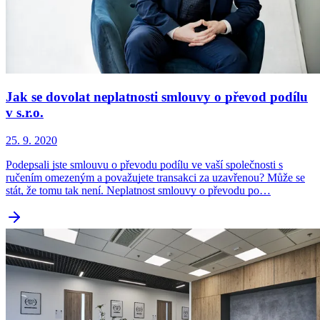
Jak se dovolat neplatnosti smlouvy o převod podílu
v s.r.o.
25. 9. 2020
Podepsali jste smlouvu o převodu podílu ve vaší společnosti s
ručením omezeným a považujete transakci za uzavřenou? Může se
stát, že tomu tak není. Neplatnost smlouvy o převodu po…