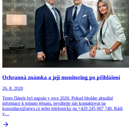
Ochranná známka a její monitoring po přihlášení
26. 8. 2020
Tento článek byl napsán v roce 2020. Pokud hledáte aktuální
informace k tomuto tématu, neváhejte nás kontaktovat na
konzultace@arws.cz nebo telefonicky na +420 245 007 740. Rádi
v…