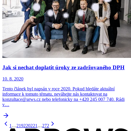
Jak si nechat doplatit úroky ze zadržovaného DPH
10. 8. 2020
Tento článek byl napsán v roce 2020. Pokud hledáte aktuální
informace k tomuto tématu, neváhejte nás kontaktovat na
konzultace@arws.cz nebo telefonicky na +420 245 007 740. Rádi
v…
1
…
219
220
221
…
272