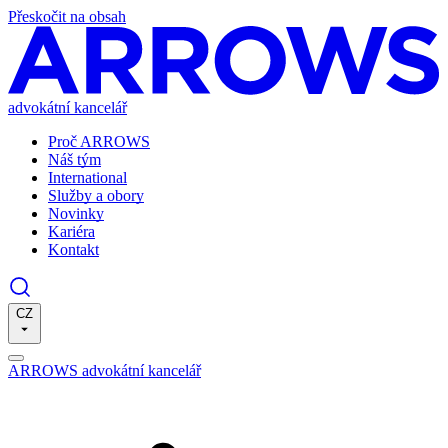
Přeskočit na obsah
advokátní kancelář
Proč ARROWS
Náš tým
International
Služby a obory
Novinky
Kariéra
Kontakt
CZ
ARROWS advokátní kancelář