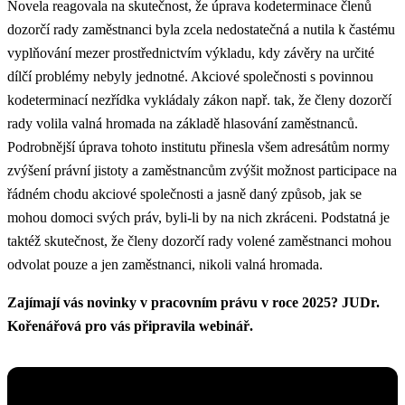
Novela reagovala na skutečnost, že úprava kodeterminace členů
dozorčí rady zaměstnanci byla zcela nedostatečná a nutila k častému
vyplňování mezer prostřednictvím výkladu, kdy závěry na určité
dílčí problémy nebyly jednotné. Akciové společnosti s povinnou
kodeterminací nezřídka vykládaly zákon např. tak, že členy dozorčí
rady volila valná hromada na základě hlasování zaměstnanců.
Podrobnější úprava tohoto institutu přinesla všem adresátům normy
zvýšení právní jistoty a zaměstnancům zvýšit možnost participace na
řádném chodu akciové společnosti a jasně daný způsob, jak se
mohou domoci svých práv, byli-li by na nich zkráceni. Podstatná je
taktéž skutečnost, že členy dozorčí rady volené zaměstnanci mohou
odvolat pouze a jen zaměstnanci, nikoli valná hromada.
Zajímají vás novinky v pracovním právu v roce 2025? JUDr.
Kořenářová pro vás připravila webinář.