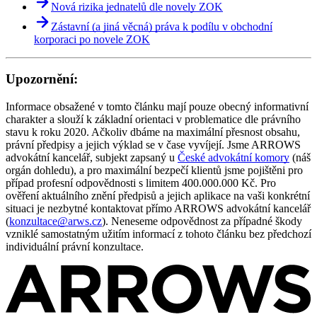
Nová rizika jednatelů dle novely ZOK
Zástavní (a jiná věcná) práva k podílu v obchodní
korporaci po novele ZOK
Upozornění:
Informace obsažené v tomto článku mají pouze obecný informativní
charakter a slouží k základní orientaci v problematice dle právního
stavu k roku 2020. Ačkoliv dbáme na maximální přesnost obsahu,
právní předpisy a jejich výklad se v čase vyvíjejí. Jsme ARROWS
advokátní kancelář, subjekt zapsaný u
České advokátní komory
(náš
orgán dohledu), a pro maximální bezpečí klientů jsme pojištěni pro
případ profesní odpovědnosti s limitem 400.000.000 Kč. Pro
ověření aktuálního znění předpisů a jejich aplikace na vaši konkrétní
situaci je nezbytné kontaktovat přímo ARROWS advokátní kancelář
(
konzultace@arws.cz
). Neneseme odpovědnost za případné škody
vzniklé samostatným užitím informací z tohoto článku bez předchozí
individuální právní konzultace.