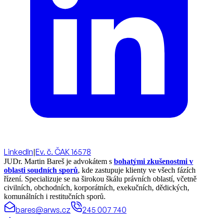
LinkedIn
|
Ev. č. ČAK 16578
JUDr. Martin Bareš je advokátem s
bohatými zkušenostmi v
oblasti soudních sporů
, kde zastupuje klienty ve všech fázích
řízení. Specializuje se na širokou škálu právních oblastí, včetně
civilních, obchodních, korporátních, exekučních, dědických,
komunálních i restitučních sporů.
bares@arws.cz
245 007 740