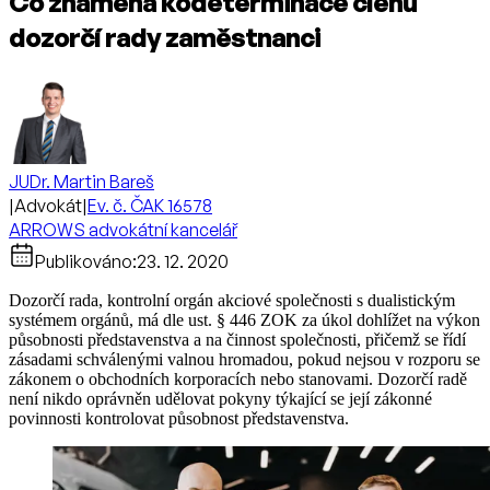
Co znamená kodeterminace členů
dozorčí rady zaměstnanci
JUDr. Martin Bareš
|
Advokát
|
Ev. č. ČAK 16578
ARROWS advokátní kancelář
Publikováno:
23. 12. 2020
Dozorčí rada, kontrolní orgán akciové společnosti s dualistickým
systémem orgánů, má dle ust. § 446 ZOK za úkol dohlížet na výkon
působnosti představenstva a na činnost společnosti, přičemž se řídí
zásadami schválenými valnou hromadou, pokud nejsou v rozporu se
zákonem o obchodních korporacích nebo stanovami. Dozorčí radě
není nikdo oprávněn udělovat pokyny týkající se její zákonné
povinnosti kontrolovat působnost představenstva.