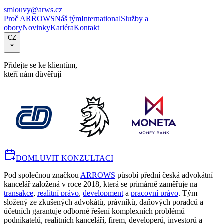
smlouvy@arws.cz
Proč ARROWS
Náš tým
International
Služby a
obory
Novinky
Kariéra
Kontakt
CZ
Přidejte se ke klientům,
kteří nám důvěřují
DOMLUVIT KONZULTACI
Pod společnou značkou
ARROWS
působí přední česká advokátní
kancelář založená v roce 2018, která se primárně zaměřuje na
transakce
,
realitní právo
,
development
a
pracovní právo
. Tým
složený ze zkušených advokátů, právníků, daňových poradců a
účetních garantuje odborné řešení komplexních problémů
podnikatelů, realitních kanceláří, firem, developerů, investorů a