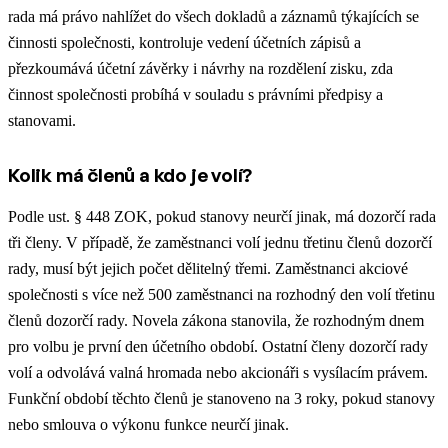
rada má právo nahlížet do všech dokladů a záznamů týkajících se
činnosti společnosti, kontroluje vedení účetních zápisů a
přezkoumává účetní závěrky i návrhy na rozdělení zisku, zda
činnost společnosti probíhá v souladu s právními předpisy a
stanovami.
Kolik má členů a kdo je volí?
Podle ust. § 448 ZOK, pokud stanovy neurčí jinak, má dozorčí rada
tři členy. V případě, že zaměstnanci volí jednu třetinu členů dozorčí
rady, musí být jejich počet dělitelný třemi. Zaměstnanci akciové
společnosti s více než 500 zaměstnanci na rozhodný den volí třetinu
členů dozorčí rady. Novela zákona stanovila, že rozhodným dnem
pro volbu je první den účetního období. Ostatní členy dozorčí rady
volí a odvolává valná hromada nebo akcionáři s vysílacím právem.
Funkční období těchto členů je stanoveno na 3 roky, pokud stanovy
nebo smlouva o výkonu funkce neurčí jinak.