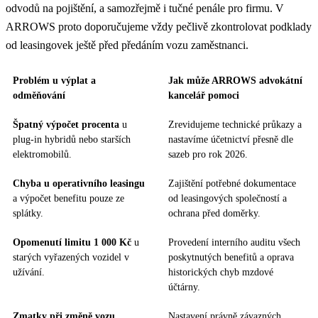
odvodů na pojištění, a samozřejmě i tučné penále pro firmu. V
ARROWS proto doporučujeme vždy pečlivě zkontrolovat podklady
od leasingovek ještě před předáním vozu zaměstnanci.
Problém u výplat a
Jak může ARROWS advokátní
odměňování
kancelář pomoci
Špatný výpočet procenta
u
Zrevidujeme technické průkazy a
plug-in hybridů nebo starších
nastavíme účetnictví přesně dle
elektromobilů.
sazeb pro rok 2026.
Chyba u operativního leasingu
Zajištění potřebné dokumentace
a výpočet benefitu pouze ze
od leasingových společností a
splátky.
ochrana před doměrky.
Opomenutí limitu 1 000 Kč
u
Provedení interního auditu všech
starých vyřazených vozidel v
poskytnutých benefitů a oprava
užívání.
historických chyb mzdové
účtárny.
Zmatky při změně vozu
Nastavení právně závazných