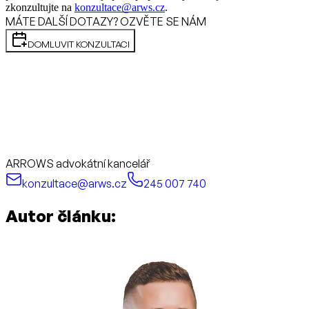
zkonzultujte na
konzultace@arws.cz
.
MÁTE DALŠÍ DOTAZY? OZVĚTE SE NÁM
DOMLUVIT KONZULTACI
ARROWS advokátní kancelář
konzultace@arws.cz
245 007 740
Autor článku: