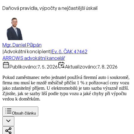
Daňová pravidla, výpočty a nejčastější úskalí
Mgr. Daniel Půlpán
|
Advokátní koncipient
|
Ev. č. ČAK 47462
ARROWS advokátní kancelář
Publikováno:
7. 5. 2026
Aktualizováno:
7. 8. 2026
Pokud zaměstnanec nebo jednatel používá firemní auto i soukromě,
firma mu musí ke mzdě měsíčně přičíst 1 % z pořizovací ceny vozu
jako zdanitelný příjem. U elektromobilů je tato sazba výrazně nižší.
Zjistíte, jak se sazby liší podle typu vozu a jaké chyby při výpočtu
vedou k doměrkům.
Obsah článku