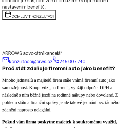
Kontaktujte nás, rádi Vám pomůžeme s optimálním
nastavením benefitů.
DOMLUVIT KONZULTACI
ARROWS advokátní kancelář
konzultace@arws.cz
245 007 740
Proč stát zdaňuje firemní auto jako benefit?
Mnoho jednatelů a majitelů firem stále vnímá firemní auto jako
samozřejmost. Koupí vůz „na firmu“, využijí odpočet DPH a
následně s ním běžně jezdí na rodinné nákupy nebo dovolené. Z
pohledu státu a finanční správy je ale takové jednání bez řádného
zdanění naprosto nelegální.
Pokud vám firma poskytne majetek k soukromému využití,