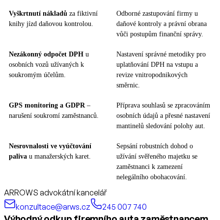
Vyškrtnutí nákladů
za fiktivní
Odborné zastupování firmy u
knihy jízd daňovou kontrolou.
daňové kontroly a právní obrana
vůči postupům finanční správy.
Nezákonný odpočet DPH
u
Nastavení správné metodiky pro
osobních vozů užívaných k
uplatňování DPH na vstupu a
soukromým účelům.
revize vnitropodnikových
směrnic.
GPS monitoring a GDPR
–
Příprava souhlasů se zpracováním
narušení soukromí zaměstnanců.
osobních údajů a přesné nastavení
mantinelů sledování polohy aut.
Nesrovnalosti ve vyúčtování
Sepsání robustních dohod o
paliva
u manažerských karet.
užívání svěřeného majetku se
zaměstnanci k zamezení
nelegálního obohacování.
ARROWS advokátní kancelář
konzultace@arws.cz
245 007 740
Výhodný odkup firemního auta zaměstnancem