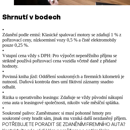
Shrnutí v bodech
•
Zdanění podle emisí: Klasické spalovací motory se zdaňují 1 % z
pořizovací ceny, nízkoemisní vozy 0,5 % a čisté elektromobily
pouze 0,25 %.
•
Vstupní cena vždy s DPH: Pro výpočet nepeněžního příjmu se
striktně používá pořizovací cena vozidla včetně daně z přidané
hodnoty.
•
Povinná kniha jízd: Oddělení soukromých a firemních kilometrů je
nutností. Daňová kontrola dnes umí fiktivní záznamy snadno
odhalit.
•
Rizika u operativního leasingu: Zdaňuje se vždy původní nákupní
cena auta u leasingové společnosti, nikoliv vaše měsíční splátka.
•
Soukromé palivo: Zaměstnanec si musí pohonné hmoty pro
soukromé cesty hradit sám, jinak mu vzniká další nezdaněný příjem.
POTŘEBUJETE PORADIT SE ZDANĚNÍM FIREMNÍHO AUTA?