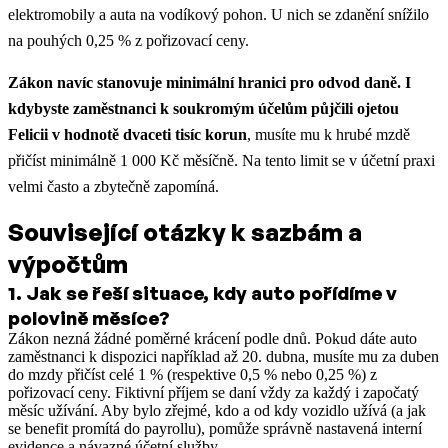
elektromobily a auta na vodíkový pohon. U nich se zdanění snížilo
na pouhých 0,25 % z pořizovací ceny.
Zákon navíc stanovuje minimální hranici pro odvod daně. I
kdybyste zaměstnanci k soukromým účelům půjčili ojetou
Felicii v hodnotě dvaceti tisíc korun
, musíte mu k hrubé mzdě
přičíst minimálně 1 000 Kč měsíčně. Na tento limit se v účetní praxi
velmi často a zbytečně zapomíná.
Související otázky k sazbám a
výpočtům
1
.
Jak se řeší situace, kdy auto pořídíme v
polovině měsíce?
Zákon nezná žádné poměrné krácení podle dnů. Pokud dáte auto
zaměstnanci k dispozici například až 20. dubna, musíte mu za duben
do mzdy přičíst celé 1 % (respektive 0,5 % nebo 0,25 %) z
pořizovací ceny. Fiktivní příjem se daní vždy za každý i započatý
měsíc užívání.
Aby bylo zřejmé, kdo a od kdy vozidlo užívá (a jak
se benefit promítá do payrollu), pomůže správně nastavená interní
evidence a návazné
účetní služby
.