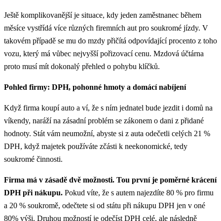
Ještě komplikovanější je situace, kdy jeden zaměstnanec během
měsíce vystřídá více různých firemních aut pro soukromé jízdy. V
takovém případě se mu do mzdy přičítá odpovídající procento z toho
vozu, který má vůbec nejvyšší pořizovací cenu. Mzdová účtárna
proto musí mít dokonalý přehled o pohybu klíčků.
Pohled firmy: DPH, pohonné hmoty a domácí nabíjení
Když firma koupí auto a ví, že s ním jednatel bude jezdit i domů na
víkendy, naráží na zásadní problém se zákonem o dani z přidané
hodnoty. Stát vám neumožní, abyste si z auta odečetli celých 21 %
DPH, když majetek používáte zčásti k neekonomické, tedy
soukromé činnosti.
Firma má v zásadě dvě možnosti. Tou první je poměrné krácení
DPH při nákupu.
Pokud víte, že s autem najezdíte 80 % pro firmu
a 20 % soukromě, odečtete si od státu při nákupu DPH jen v oné
80% výši. Druhou možností je odečíst DPH celé, ale následně