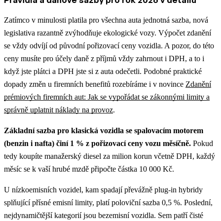
Zatímco v minulosti platila pro všechna auta jednotná sazba, nová
legislativa razantně zvýhodňuje ekologické vozy. Výpočet zdanění
se vždy odvíjí od původní pořizovací ceny vozidla. A pozor, do této
ceny musíte pro účely daně z příjmů vždy zahrnout i DPH, a to i
když jste plátci a DPH jste si z auta odečetli.
Podobné praktické
dopady změn u firemních benefitů rozebíráme i v novince
Zdanění
prémiových firemních aut: Jak se vypořádat se zákonnými limity a
správně uplatnit náklady na provoz
.
Základní sazba pro klasická vozidla se spalovacím motorem
(benzin i nafta) činí 1 % z pořizovací ceny vozu měsíčně.
Pokud
tedy koupíte manažerský diesel za milion korun včetně DPH, každý
měsíc se k vaší hrubé mzdě připočte částka 10 000 Kč.
U nízkoemisních vozidel, kam spadají převážně plug-in hybridy
splňující přísné emisní limity, platí poloviční sazba 0,5 %. Poslední,
nejdynamičtější kategorií jsou bezemisní vozidla. Sem patří čisté