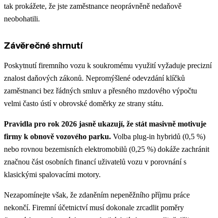
tak prokážete, že jste zaměstnance neoprávněně nedaňově
neobohatili.
Závěrečné shrnutí
Poskytnutí firemního vozu k soukromému využití vyžaduje precizní
znalost daňových zákonů. Nepromýšlené odevzdání klíčků
zaměstnanci bez řádných smluv a přesného mzdového výpočtu
velmi často ústí v obrovské doměrky ze strany státu.
Pravidla pro rok 2026 jasně ukazují, že stát masivně motivuje
firmy k obnově vozového parku.
Volba plug-in hybridů (0,5 %)
nebo rovnou bezemisních elektromobilů (0,25 %) dokáže zachránit
značnou část osobních financí uživatelů vozu v porovnání s
klasickými spalovacími motory.
Nezapomínejte však, že zdaněním nepeněžního příjmu práce
nekončí. Firemní účetnictví musí dokonale zrcadlit poměry