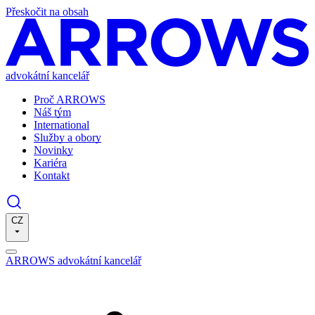
Přeskočit na obsah
advokátní kancelář
Proč ARROWS
Náš tým
International
Služby a obory
Novinky
Kariéra
Kontakt
CZ
ARROWS advokátní kancelář