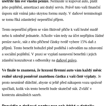
ušetříte tím své vlastní peníze.
Nemusíte si kupovat auto, platit
jeho pojištění, amortizaci ani drahý servis. Právě tuto vaši finanční
úsporu stát vnímá jako skrytou formu mzdy. V daňové terminologii
se tomu říká zdanitelný nepeněžní příjem.
Tento nepeněžní příjem se vám fiktivně přičte k vaší hrubé mzdě
nebo k odměně jednatele. Ačkoliv vám tedy na účet nepřijdou žádné
peníze navíc, stát z této přičtené částky tvrdě vybere 15% daň z
příjmů. Tento benefit bohužel plně podléhá i odvodům na zdravotní
a sociální pojištění.
V praxi se vyplatí nastavení benefitů i jejich
zdanění konzultovat s odborníky na
daňové právo
.
Ve finále to znamená, že luxusní firemní auto vám každý měsíc
reálně ukrojí poměrně znatelnou částku z vaší čisté výplaty
. Je
proto nesmírně důležité, abyste si ještě před nákupem vozu správně
spočítali, kolik vás tento benefit bude skutečně stát. Zvlášť v
kontextu aktuálních sazeb.
Pravidla a daňové sazby pro rok 2026 v detailu