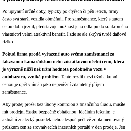
Po uplynutí určité doby, typicky po čtyřech či pěti letech, firmy
často svá starší vozidla obměňují. Pro zaměstnance, který s autem
celou dobu jezdil, představuje možnost jeho odkupu do soukromého
vlastnictví velmi atraktivní benefit. I zde se ale skrývá tvrdé daňové
riziko.
Pokud firma prodá vyřazené auto svému zaměstnanci za
takzvanou kamarádskou nebo zůstatkovou účetní cenu, která
je výrazně nižší než tržní hodnota podobného vozu v
autobazaru, vzniká problém.
Tento rozdíl mezi tržní a kupní
cenou je opět vnímán jako nepeněžní zdanitelný příjem
zaměstnance.
Aby prodej prošel bez úhony kontrolou z finančního úřadu, musíte
mít prodejní částku bezpečně obhájenou. Ideálním řešením je
aktuální znalecký posudek nebo alespoň pečlivě zdokumentovaný
průzkum cen ze srovnávacích inzertních portálů v den prodeje. Jen