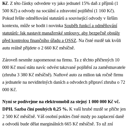
Kč
. Z této částky odvedete vy jako jednatel 15% daň z příjmů (1
500 Kč) a odvody na sociální a zdravotní pojištění (1 160 Kč).
Pokud řešíte odměňování statutárů a související odvody v širším
kontextu, může se hodit i novinka
Souběh funkcí a odměňování
statutárů: Jak nastavit manažerské smlouvy, aby bezpečně obstály
před kontrolou finančního úřadu a OSSZ
.
Na čisté mzdě tak kvůli
autu reálně přijdete o 2 660 Kč měsíčně.
Zároveň nesmíte zapomenout na firmu. Ta z těchto přičtených 10
000 Kč musí státu navíc odvést takzvané pojištění za zaměstnavatele
(zhruba 3 380 Kč měsíčně). Naftové auto za milion tak ročně firmu
a jednatele na neviditelných daních a odvodech připraví zhruba o 72
000 Kč.
Nyní se podívejme na elektromobil za stejný 1 000 000 Kč vč.
DPH. Sazba činí pouhých 0,25 %.
K vaší hrubé mzdě se přičte jen
2 500 Kč měsíčně. Váš osobní pokles čisté mzdy po zaplacení daně
a odvodů bude dělat marginálních 665 Kč měsíčně. To už zní