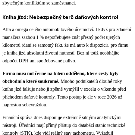
zbytečným konfliktům se zaměstnanci.
Kniha jízd: Nebezpečný terč daňových kontrol
Alfa a omega celého automobilového účetnictví. I když pro zdanění
manažera sazbou 1 % nepotřebujete znát přesný počet ujetých
kilometrů (daní se samotný fakt, že má auto k dispozici), pro firmu
je kniha jízd absolutní životní nutností. Bez ní totiž neobhájíte
odpočet DPH ani spotřebované palivo.
Firma musí mít černé na bílém odděleno, které cesty byly
obchodní a které soukromé.
Mnoho podnikatelů dlouhé roky
knihu jízd falšuje nebo ji zpětně vymýšlí v excelu o víkendu před
příchodem daňové kontroly. Tento postup je ale v roce 2026 už
naprostou sebevraždou.
Finanční správa dnes disponuje extrémně silnými analytickými
nástroji. Úředníci mají přímý přístup do databází stanic technické
kontroly (STK), kde vidí reálný stav tachometru. Vyžadují