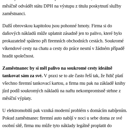
měsíčně odvádět státu DPH na výstupu z titulu poskytnutí služby
zaměstnanci.
Další obrovskou kapitolou jsou pohonné hmoty. Firma si do
daňových nákladů může uplatnit zásadně jen to palivo, které bylo
prokazatelně spáleno při firemních obchodních cestách. Soukromé
víkendové cesty na chatu a cesty do práce nesmí v žádném případě
hradit společnost.
Zaměstnanec by si měl palivo na soukromé cesty ideálně
tankovat sám za své.
V praxi se to ale často řeší tak, že řidič platí
všechno firemní tankovací kartou, a firma mu pak na základě knihy
jízd podíl soukromých nákladů na naftu nekompromisně strhne z
měsíční výplaty.
U elektromobilů pak vzniká moderní problém s domácím nabíjením.
Pokud zaměstnanec firemní auto nabíjí v noci u sebe doma ze své
osobní sítě, firma mu může tyto náklady legálně proplatit do