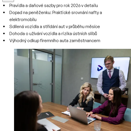
Pravidla a daňové sazby pro rok 2026 v detailu
Dopad na peněženku: Praktické srovnání nafty a
elektromobilu
Sdílená vozidla a střídání aut v průběhu měsíce
Dohoda o užívání vozidla a rizika ústních slibů
Výhodný odkup firemního auta zaměstnancem