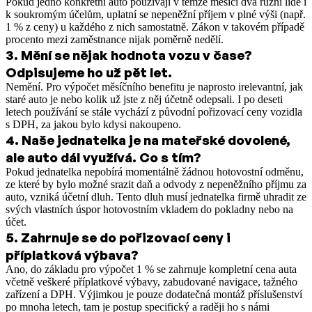
Pokud jedno konkrétní auto používají v témže měsíci dva různí lidé i
k soukromým účelům, uplatní se nepeněžní příjem v plné výši (např.
1 % z ceny) u každého z nich samostatně. Zákon v takovém případě
procento mezi zaměstnance nijak poměrně nedělí.
3
.
Mění se nějak hodnota vozu v čase?
Odpisujeme ho už pět let.
Nemění. Pro výpočet měsíčního benefitu je naprosto irelevantní, jak
staré auto je nebo kolik už jste z něj účetně odepsali. I po deseti
letech používání se stále vychází z původní pořizovací ceny vozidla
s DPH, za jakou bylo kdysi nakoupeno.
4
.
Naše jednatelka je na mateřské dovolené,
ale auto dál využívá. Co s tím?
Pokud jednatelka nepobírá momentálně žádnou hotovostní odměnu,
ze které by bylo možné srazit daň a odvody z nepeněžního příjmu za
auto, vzniká účetní dluh. Tento dluh musí jednatelka firmě uhradit ze
svých vlastních úspor hotovostním vkladem do pokladny nebo na
účet.
5
.
Zahrnuje se do pořizovací ceny i
příplatková výbava?
Ano, do základu pro výpočet 1 % se zahrnuje kompletní cena auta
včetně veškeré příplatkové výbavy, zabudované navigace, tažného
zařízení a DPH. Výjimkou je pouze dodatečná montáž příslušenství
po mnoha letech, tam je postup specifický a raději ho s námi