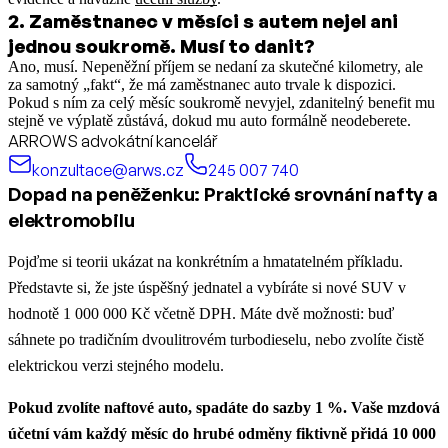
2
.
Zaměstnanec v měsíci s autem nejel ani
jednou soukromě. Musí to danit?
Ano, musí. Nepeněžní příjem se nedaní za skutečné kilometry, ale
za samotný „fakt“, že má zaměstnanec auto trvale k dispozici.
Pokud s ním za celý měsíc soukromě nevyjel, zdanitelný benefit mu
stejně ve výplatě zůstává, dokud mu auto formálně neodeberete.
ARROWS advokátní kancelář
konzultace@arws.cz
245 007 740
Dopad na peněženku: Praktické srovnání nafty a
elektromobilu
Pojďme si teorii ukázat na konkrétním a hmatatelném příkladu.
Představte si, že jste úspěšný jednatel a vybíráte si nové SUV v
hodnotě 1 000 000 Kč včetně DPH. Máte dvě možnosti: buď
sáhnete po tradičním dvoulitrovém turbodieselu, nebo zvolíte čistě
elektrickou verzi stejného modelu.
Pokud zvolíte naftové auto, spadáte do sazby 1 %. Vaše mzdová
účetní vám každý měsíc do hrubé odměny fiktivně přidá 10 000