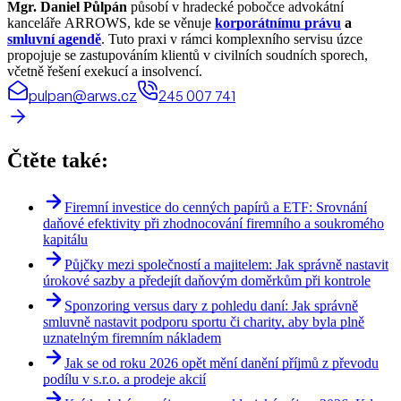
Mgr. Daniel Půlpán
působí v hradecké pobočce advokátní
kanceláře ARROWS, kde se věnuje
korporátnímu právu
a
smluvní agendě
. Tuto praxi v rámci komplexního servisu úzce
propojuje se zastupováním klientů v civilních soudních sporech,
včetně řešení exekucí a insolvencí.
pulpan@arws.cz
245 007 741
Čtěte také:
Firemní investice do cenných papírů a ETF: Srovnání
daňové efektivity při zhodnocování firemního a soukromého
kapitálu
Půjčky mezi společností a majitelem: Jak správně nastavit
úrokové sazby a předejít daňovým doměrkům při kontrole
Sponzoring versus dary z pohledu daní: Jak správně
smluvně nastavit podporu sportu či charity, aby byla plně
uznatelným firemním nákladem
Jak se od roku 2026 opět mění danění příjmů z převodu
podílu v s.r.o. a prodeje akcií