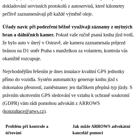
dokladování servisních protokolů z autoservisů, které kilometry
pečlivě zaznamenávají při každé výměně oleje.
Úřady navíc při podezření běžně využívají záznamy z mýtných
bran a dálničních kamer.
Pokud vaše ručně psaná kniha jízd tvrdí,
že bylo auto v úterý v Ostravě, ale kamera zaznamenala průjezd
bránou na D1 směr Praha s manželkou za volantem, kontrola vás
okamžitě rozcupuje.
Nejvhodnějším řešením je dnes instalace kvalitní GPS jednotky
přímo do vozidla. Systém automaticky generuje knihu jízd s
dokonalou přesností, zaměstnanec jen tlačítkem přepíná typ jízdy. S
právním ukotvením GPS sledování ve vztahu k ochraně soukromí
(GDPR) vám rádi pomohou advokáti z ARROWS
(
konzultace@arws.cz
).
Problém při kontrole a
Jak může ARROWS advokátní
účtování
kancelář pomoci