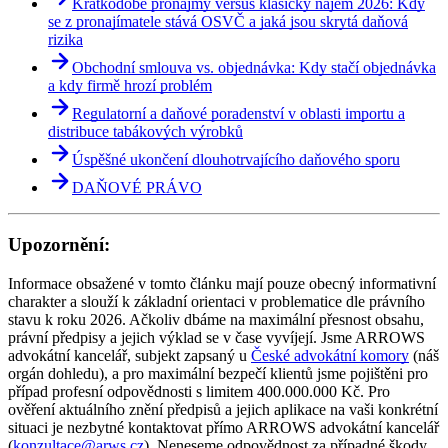
Krátkodobé pronájmy versus klasický nájem 2026: Kdy
se z pronajímatele stává OSVČ a jaká jsou skrytá daňová
rizika
Obchodní smlouva vs. objednávka: Kdy stačí objednávka
a kdy firmě hrozí problém
Regulatorní a daňové poradenství v oblasti importu a
distribuce tabákových výrobků
Úspěšné ukončení dlouhotrvajícího daňového sporu
DAŇOVÉ PRÁVO
Upozornění:
Informace obsažené v tomto článku mají pouze obecný informativní
charakter a slouží k základní orientaci v problematice dle právního
stavu k roku 2026. Ačkoliv dbáme na maximální přesnost obsahu,
právní předpisy a jejich výklad se v čase vyvíjejí. Jsme ARROWS
advokátní kancelář, subjekt zapsaný u
České advokátní komory
(náš
orgán dohledu), a pro maximální bezpečí klientů jsme pojištěni pro
případ profesní odpovědnosti s limitem 400.000.000 Kč. Pro
ověření aktuálního znění předpisů a jejich aplikace na vaši konkrétní
situaci je nezbytné kontaktovat přímo ARROWS advokátní kancelář
(
konzultace@arws.cz
). Neneseme odpovědnost za případné škody