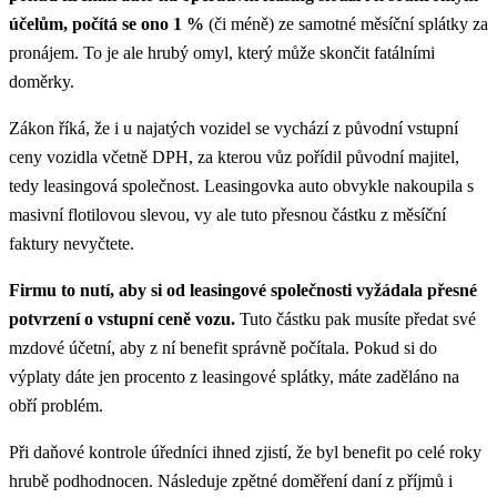
účelům, počítá se ono 1 %
(či méně) ze samotné měsíční splátky za
pronájem. To je ale hrubý omyl, který může skončit fatálními
doměrky.
Zákon říká, že i u najatých vozidel se vychází z původní vstupní
ceny vozidla včetně DPH, za kterou vůz pořídil původní majitel,
tedy leasingová společnost. Leasingovka auto obvykle nakoupila s
masivní flotilovou slevou, vy ale tuto přesnou částku z měsíční
faktury nevyčtete.
Firmu to nutí, aby si od leasingové společnosti vyžádala přesné
potvrzení o vstupní ceně vozu.
Tuto částku pak musíte předat své
mzdové účetní, aby z ní benefit správně počítala. Pokud si do
výplaty dáte jen procento z leasingové splátky, máte zaděláno na
obří problém.
Při daňové kontrole úředníci ihned zjistí, že byl benefit po celé roky
hrubě podhodnocen. Následuje zpětné doměření daní z příjmů i