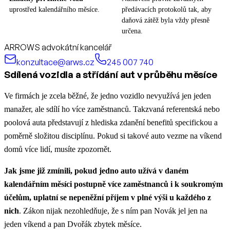
uprostřed kalendářního měsíce.
předávacích protokolů tak, aby
daňová zátěž byla vždy přesně
určena.
ARROWS advokátní kancelář
konzultace@arws.cz
245 007 740
Sdílená vozidla a střídání aut v průběhu měsíce
Ve firmách je zcela běžné, že jedno vozidlo nevyužívá jen jeden
manažer, ale sdílí ho více zaměstnanců. Takzvaná referentská nebo
poolová auta představují z hlediska zdanění benefitů specifickou a
poměrně složitou disciplínu. Pokud si takové auto vezme na víkend
domů více lidí, musíte zpozornět.
Jak jsme již zmínili, pokud jedno auto užívá v daném
kalendářním měsíci postupně více zaměstnanců i k soukromým
účelům, uplatní se nepeněžní příjem v plné výši u každého z
nich
. Zákon nijak nezohledňuje, že s ním pan Novák jel jen na
jeden víkend a pan Dvořák zbytek měsíce.