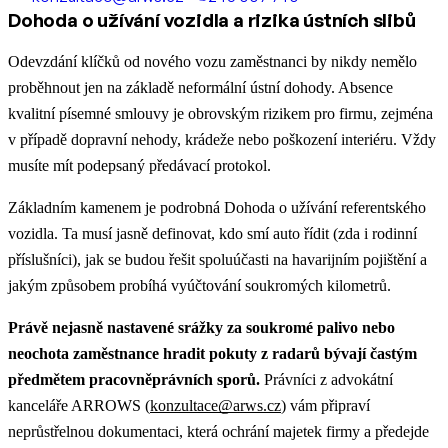
Dohoda o užívání vozidla a rizika ústních slibů
Odevzdání klíčků od nového vozu zaměstnanci by nikdy nemělo
proběhnout jen na základě neformální ústní dohody. Absence
kvalitní písemné smlouvy je obrovským rizikem pro firmu, zejména
v případě dopravní nehody, krádeže nebo poškození interiéru. Vždy
musíte mít podepsaný předávací protokol.
Základním kamenem je podrobná Dohoda o užívání referentského
vozidla. Ta musí jasně definovat, kdo smí auto řídit (zda i rodinní
příslušníci), jak se budou řešit spoluúčasti na havarijním pojištění a
jakým způsobem probíhá vyúčtování soukromých kilometrů.
Právě nejasně nastavené srážky za soukromé palivo nebo
neochota zaměstnance hradit pokuty z radarů bývají častým
předmětem pracovněprávních sporů.
Právníci z advokátní
kanceláře ARROWS (
konzultace@arws.cz
) vám připraví
neprůstřelnou dokumentaci, která ochrání majetek firmy a předejde