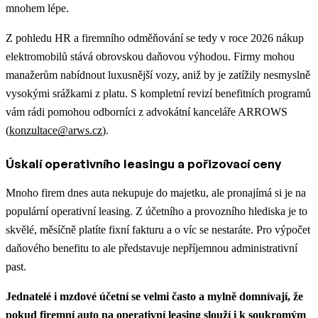
mnohem lépe.
Z pohledu HR a firemního odměňování se tedy v roce 2026 nákup
elektromobilů stává obrovskou daňovou výhodou. Firmy mohou
manažerům nabídnout luxusnější vozy, aniž by je zatížily nesmyslně
vysokými srážkami z platu. S kompletní revizí benefitních programů
vám rádi pomohou odborníci z advokátní kanceláře ARROWS
(
konzultace@arws.cz
).
Úskalí operativního leasingu a pořizovací ceny
Mnoho firem dnes auta nekupuje do majetku, ale pronajímá si je na
populární operativní leasing. Z účetního a provozního hlediska je to
skvělé, měsíčně platíte fixní fakturu a o víc se nestaráte. Pro výpočet
daňového benefitu to ale představuje nepříjemnou administrativní
past.
Jednatelé i mzdové účetní se velmi často a mylně domnívají, že
pokud firemní auto na operativní leasing slouží i k soukromým