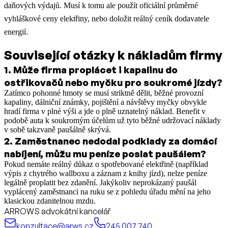
daňových výdajů. Musí k tomu ale použít oficiální průměrné
vyhláškové ceny elektřiny, nebo doložit reálný ceník dodavatele
energií.
Související otázky k nákladům firmy
1
.
Může firma proplácet i kapalinu do
ostřikovačů nebo myčku pro soukromé jízdy?
Zatímco pohonné hmoty se musí striktně dělit, běžné provozní
kapaliny, dálniční známky, pojištění a návštěvy myčky obvykle
hradí firma v plné výši a jde o plně uznatelný náklad. Benefit v
podobě auta k soukromým účelům už tyto běžné udržovací náklady
v sobě takzvaně paušálně skrývá.
2
.
Zaměstnanec nedodal podklady za domácí
nabíjení, můžu mu peníze poslat paušálem?
Pokud nemáte reálný důkaz o spotřebované elektřině (například
výpis z chytrého wallboxu a záznam z knihy jízd), nelze peníze
legálně proplatit bez zdanění. Jakýkoliv neprokázaný paušál
vyplácený zaměstnanci na ruku se z pohledu úřadu mění na jeho
klasickou zdanitelnou mzdu.
ARROWS advokátní kancelář
konzultace@arws.cz
245 007 740