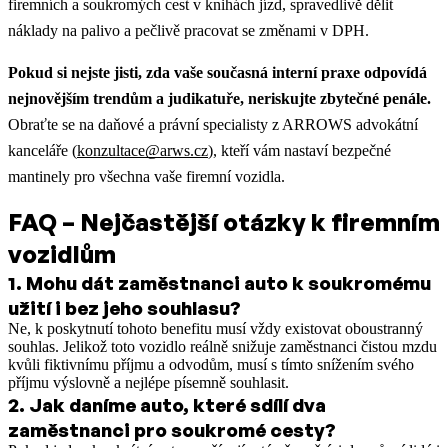
firemních a soukromých cest v knihách jízd, spravedlivě dělit
náklady na palivo a pečlivě pracovat se změnami v DPH.
Pokud si nejste jisti, zda vaše současná interní praxe odpovídá
nejnovějším trendům a judikatuře, neriskujte zbytečné penále.
Obraťte se na daňové a právní specialisty z ARROWS advokátní
kanceláře (
konzultace@arws.cz
), kteří vám nastaví bezpečné
mantinely pro všechna vaše firemní vozidla.
FAQ – Nejčastější otázky k firemním
vozidlům
1
.
Mohu dát zaměstnanci auto k soukromému
užití i bez jeho souhlasu?
Ne, k poskytnutí tohoto benefitu musí vždy existovat oboustranný
souhlas. Jelikož toto vozidlo reálně snižuje zaměstnanci čistou mzdu
kvůli fiktivnímu příjmu a odvodům, musí s tímto snížením svého
příjmu výslovně a nejlépe písemně souhlasit.
2
.
Jak daníme auto, které sdílí dva
zaměstnanci pro soukromé cesty?